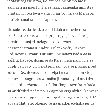
iz vlastitog iskustva, Keleminca ne bismo mogli
zamisliti na mjestu, štajaznam, zamjenika ministra
unutarnjih poslova – aluziju na Tomislava Merčepa
možete smatrati i slučajnom.
Od subote, dakle, dvoje splitskih umirovljenika
izloženo je konstantnoj prijetnji, njihova obitelj
nemiru, a susjedi nelagodi, dok država,
personalizirana u Andreju Plenkoviću, Davoru
Božinoviću i Ivanu Turudiću, ne nalazi način da ih
zaštiti. Dapače, dojam je da Kelemincu namiguje za
dupli pas: svoj crni ekstremizam ovaj je prosuo pred
kućom Dežulovićevih roditelja tri dana nakon što je
njihov sin nagrađen za najbolji roman godine, i dva
dana uoči državnog antifašističkog praznika. A kada
su antifašisti nedavno u Zagrebu organizirali koncert
partizanskih pjesama, predsjednik zagrebačkog HDZ-
a Ivan Matijević okomio se na gradonačelnika jer da