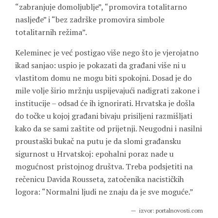
“zabranjuje domoljublje”, “promovira totalitarno
nasljeđe” i “bez zadrške promovira simbole
totalitarnih režima”.
Keleminec je već postigao više nego što je vjerojatno
ikad sanjao: uspio je pokazati da građani više ni u
vlastitom domu ne mogu biti spokojni. Dosad je do
mile volje širio mržnju uspijevajući nadigrati zakone i
institucije – odsad će ih ignorirati. Hrvatska je došla
do točke u kojoj građani bivaju prisiljeni razmišljati
kako da se sami zaštite od prijetnji. Neugodni i nasilni
proustaški bukač na putu je da slomi građansku
sigurnost u Hrvatskoj: epohalni poraz nade u
mogućnost pristojnog društva. Treba podsjetiti na
rečenicu Davida Rousseta, zatočenika nacističkih
logora: “Normalni ljudi ne znaju da je sve moguće.”
izvor: portalnovosti.com