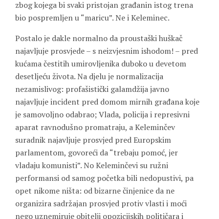
zbog kojega bi svaki pristojan građanin istog trena
bio pospremljen u “maricu”. Ne i Keleminec.
Postalo je dakle normalno da proustaški huškač
najavljuje prosvjede – s neizvjesnim ishodom! – pred
kućama čestitih umirovljenika duboko u devetom
desetljeću života. Na djelu je normalizacija
nezamislivog: profašistički galamdžija javno
najavljuje incident pred domom mirnih građana koje
je samovoljno odabrao; Vlada, policija i represivni
aparat ravnodušno promatraju, a Keleminčev
suradnik najavljuje prosvjed pred Europskim
parlamentom, govoreći da “trebaju pomoć, jer
vladaju komunisti”. No Keleminčevi su ružni
performansi od samog početka bili nedopustivi, pa
opet nikome ništa: od bizarne činjenice da ne
organizira sadržajan prosvjed protiv vlasti i moći
nego uznemiruje obitelji opozicijskih političara i