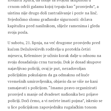
središtu Splita, da ondje sa svojom skupinom u
crnom održi galamu kojoj tepaju kao “prosvjedu”, a
uistinu nije drugo doli zastrašivanje i poziv na linč.
Svjedočimo slomu građanske sigurnosti: država
kapitulira pred nasilnikom, sliježe ramenima i gleda
svoja posla.
U subotu, 21. lipnja, na već drugome prosvjedu pred
kućom Dežulovićevih roditelja u protekla četiri
mjeseca, Keleminec je učinio korak dalje u odnosu na
svoju dosadašnju crnu turneju. Dok je dosad skupove
najavljivao policiji, ovaj je put, nezadovoljan
policijskim pokušajem da ga odmaknu od kuće
vremešnih umirovljenika, objavio da se više ne kani
zamajavati s policijom. “Imamo pravo organizirati
prosvjed s manje od dvadeset sudionika bez prijave
policiji. Doći ćemo, a vi nećete imati pojma”, iskesio se
u lice policijskom zapovjedniku rugalačkim tonom