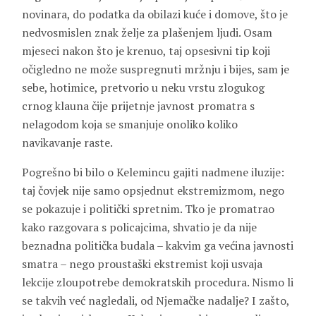
novinara, do podatka da obilazi kuće i domove, što je
nedvosmislen znak želje za plašenjem ljudi. Osam
mjeseci nakon što je krenuo, taj opsesivni tip koji
očigledno ne može suspregnuti mržnju i bijes, sam je
sebe, hotimice, pretvorio u neku vrstu zlogukog
crnog klauna čije prijetnje javnost promatra s
nelagodom koja se smanjuje onoliko koliko
navikavanje raste.
Pogrešno bi bilo o Kelemincu gajiti nadmene iluzije:
taj čovjek nije samo opsjednut ekstremizmom, nego
se pokazuje i politički spretnim. Tko je promatrao
kako razgovara s policajcima, shvatio je da nije
beznadna politička budala – kakvim ga većina javnosti
smatra – nego proustaški ekstremist koji usvaja
lekcije zloupotrebe demokratskih procedura. Nismo li
se takvih već nagledali, od Njemačke nadalje? I zašto,