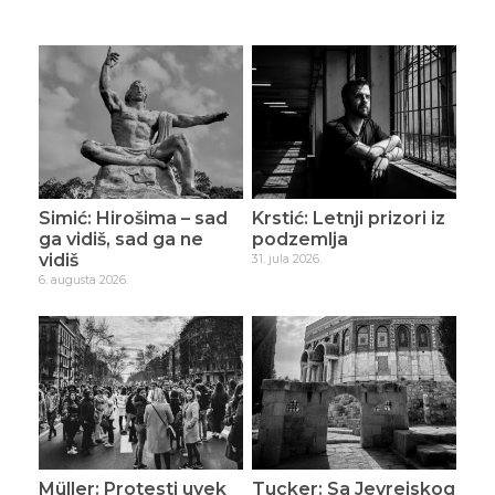
Simić: Hirošima – sad
Krstić: Letnji prizori iz
ga vidiš, sad ga ne
podzemlja
vidiš
31. jula 2026.
6. augusta 2026.
Müller: Protesti uvek
Tucker: Sa Jevrejskog