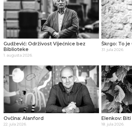
Gudžević: Održivost Vijećnice bez
Škrgo: To je 
Biblioteke
31. jula 2026.
1. augusta 2026.
Ovčina: Alanford
Elenkov: Biti
22. jula 2026.
18. jula 2026.