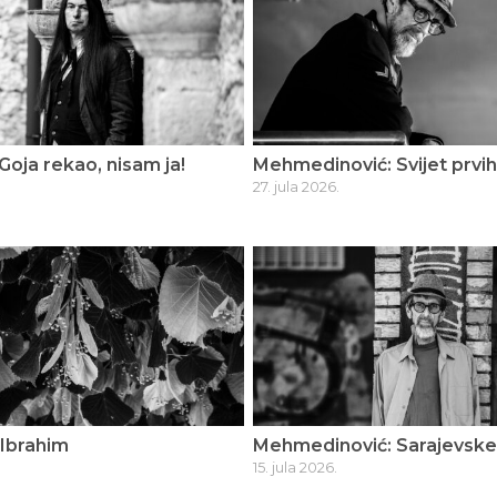
Goja rekao, nisam ja!
Mehmedinović: Svijet prvih
27. jula 2026.
 Ibrahim
Mehmedinović: Sarajevske
15. jula 2026.