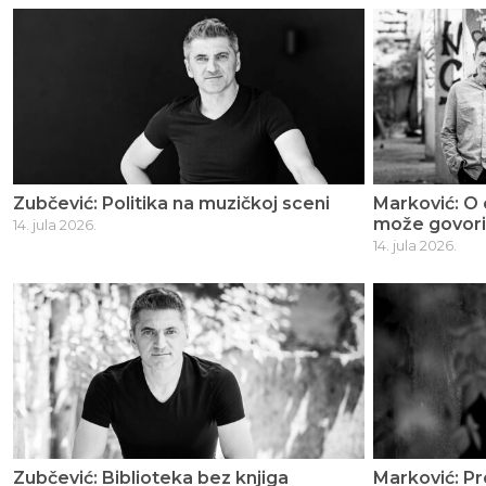
Zubčević: Politika na muzičkoj sceni
Marković: O
može govori
14. jula 2026.
14. jula 2026.
Zubčević: Biblioteka bez knjiga
Marković: Pr