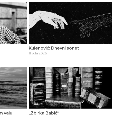
Kulenović: Dnevni sonet
11. jula 2026.
m valu
„Zbirka Babić“