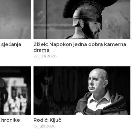
 sjećanja
Žižek: Napokon jedna dobra kamerna
drama
22. jula 2026.
 hronike
Rodić: Ključ
15. jula 2026.