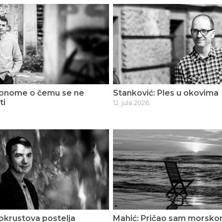
 onome o čemu se ne
Stanković: Ples u okovima
ti
12. jula 2026.
okrustova postelja
Mahić: Pričao sam morsko