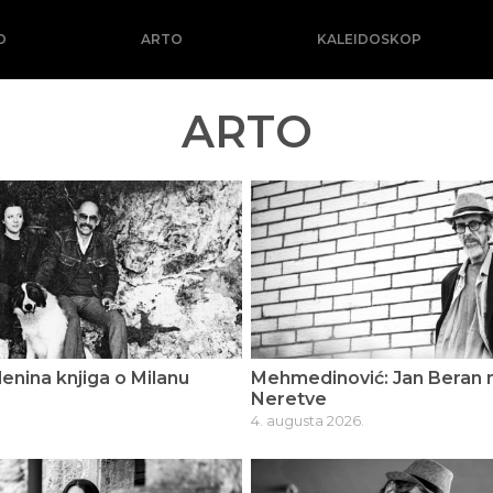
O
ARTO
KALEIDOSKOP
ARTO
lenina knjiga o Milanu
Mehmedinović: Jan Beran n
Neretve
4. augusta 2026.