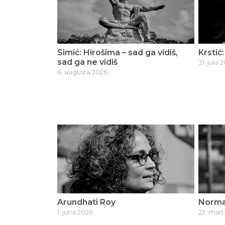
Simić: Hirošima – sad ga vidiš,
Krstić
sad ga ne vidiš
31. jula 
6. augusta 2026.
Arundhati Roy
Norma
1. juna 2026.
22. mart