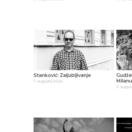
Stanković: Zaljubljivanje
Gudžev
Milanu
7. augusta 2026.
5. augus