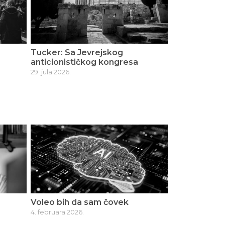
Tucker: Sa Jevrejskog
anticionističkog kongresa
29. jula 2026.
Voleo bih da sam čovek
4. februara 2026.