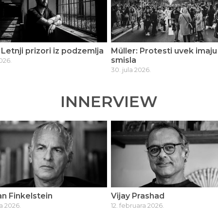
: Letnji prizori iz podzemlja
Müller: Protesti uvek imaju
smisla
2026.
30. jula 2026.
INNERVIEW
n Finkelstein
Vijay Prashad
a 2026.
12. februara 2026.