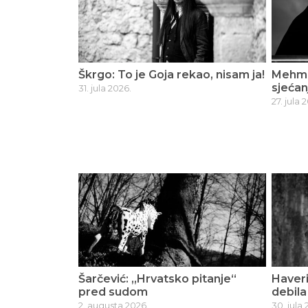
Škrgo: To je Goja rekao, nisam ja!
Mehmed
sjećan
31. jula 2026.
27. jula 
Šarčević: „Hrvatsko pitanje“
Haveri
pred sudom
debila
2. augusta 2026.
30. jula 