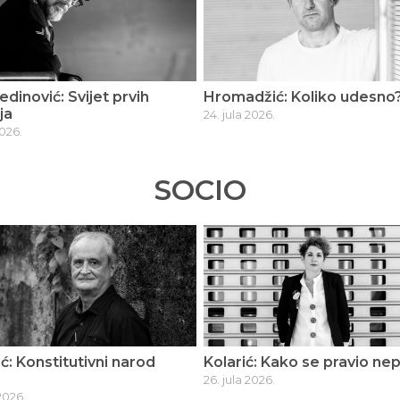
inović: Svijet prvih
Hromadžić: Koliko udesno
ja
24. jula 2026.
2026.
SOCIO
ć: Konstitutivni narod
Kolarić: Kako se pravio nepr
26. jula 2026.
2026.