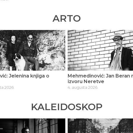
ARTO
ić: Jelenina knjiga o
Mehmedinović: Jan Beran 
izvoru Neretve
ta 2026.
4. augusta 2026.
KALEIDOSKOP