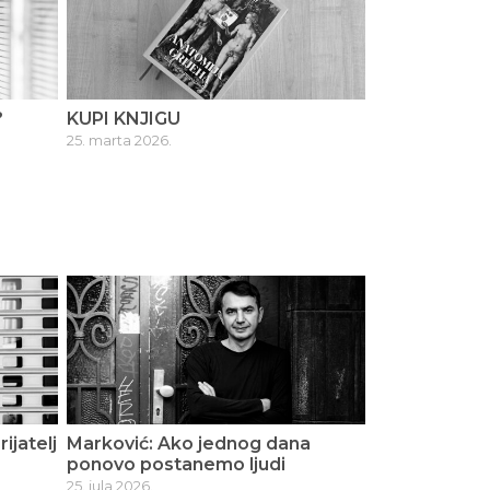
?
KUPI KNJIGU
25. marta 2026.
ijatelj
Marković: Ako jednog dana
ponovo postanemo ljudi
25. jula 2026.