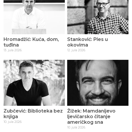
Hromadžić: Kuća, dom,
Stanković: Ples u
tuđina
okovima
13. jula 2026.
12. jula 2026.
Zubčević: Biblioteka bez
Žižek: Mamdanijevo
knjiga
ljevičarsko čitanje
američkog sna
10. jula 2026.
10. jula 2026.