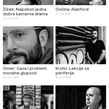
Žižek: Napokon jedna
Ovčina: Alanford
dobra kamerna drama
22. jula 2026.
22. jula 2026.
Omer: Gaza i problem
Krstić: Lekcije sa
moralne gluposti
periferije
20. jula 2026.
16. jula 2026.