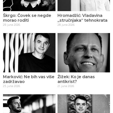
Škrgo: Čovek se negde
Hromadžić: Vladavina
morao roditi
„stručnjaka“ tehnokrata
29. juna 2026.
28. juna 2026.
Marković: Ne bih vas više
Žižek: Ko je danas
zadržavao
antikrist?
25. juna 2026.
21. juna 2026.