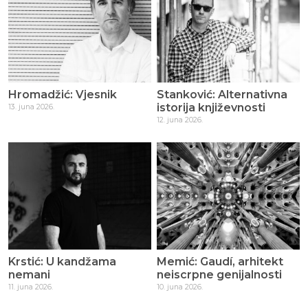
Hromadžić: Vjesnik
Stanković: Alternativna
istorija književnosti
13. juna 2026.
12. juna 2026.
Krstić: U kandžama
Memić: Gaudí, arhitekt
nemani
neiscrpne genijalnosti
11. juna 2026.
10. juna 2026.