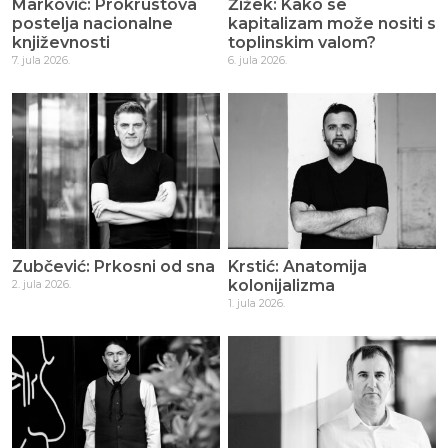
Marković: Prokrustova
Žižek: Kako se
postelja nacionalne
kapitalizam može nositi s
književnosti
toplinskim valom?
7. jula 2026.
6. jula 2026.
Zubčević: Prkosni od sna
Krstić: Anatomija
kolonijalizma
2. jula 2026.
1. jula 2026.