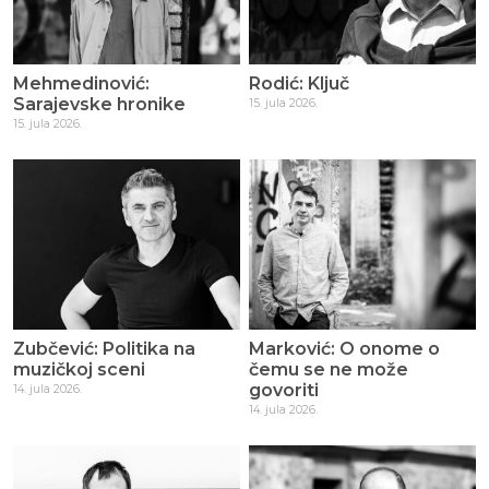
Mehmedinović:
Rodić: Ključ
Sarajevske hronike
15. jula 2026.
15. jula 2026.
Zubčević: Politika na
Marković: O onome o
muzičkoj sceni
čemu se ne može
govoriti
14. jula 2026.
14. jula 2026.