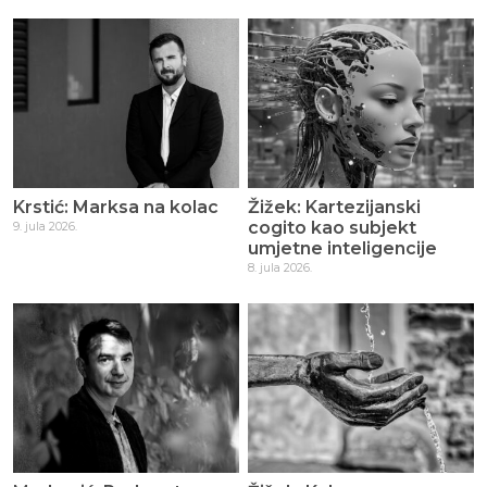
Krstić: Marksa na kolac
Žižek: Kartezijanski
cogito kao subjekt
9. jula 2026.
umjetne inteligencije
8. jula 2026.