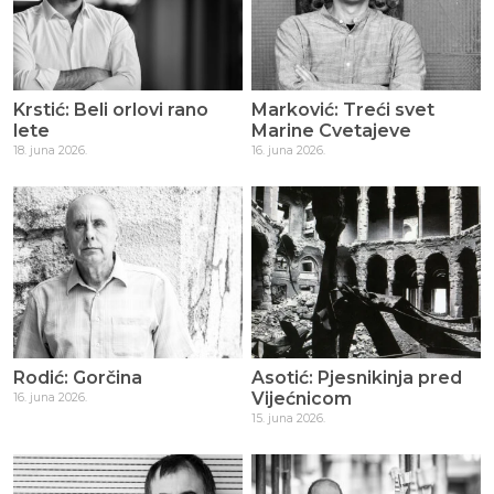
Krstić: Beli orlovi rano
Marković: Treći svet
lete
Marine Cvetajeve
18. juna 2026.
16. juna 2026.
Rodić: Gorčina
Asotić: Pjesnikinja pred
Vijećnicom
16. juna 2026.
15. juna 2026.