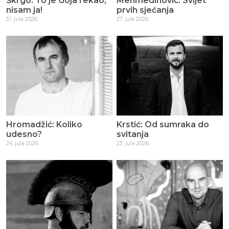
Škrgo: To je Goja rekao,
Mehmedinović: Svijet
nisam ja!
prvih sjećanja
31. jula 2026.
27. jula 2026.
Hromadžić: Koliko
Krstić: Od sumraka do
udesno?
svitanja
24. jula 2026.
23. jula 2026.