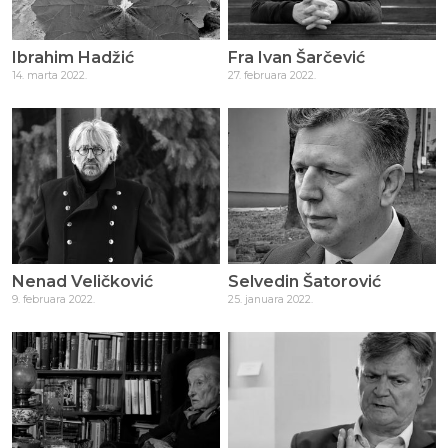
Ibrahim Hadžić
Fra Ivan Šarčević
14. marta 2022.
27. februara 2022.
Nenad Veličković
Selvedin Šatorović
9. februara 2022.
25. januara 2022.