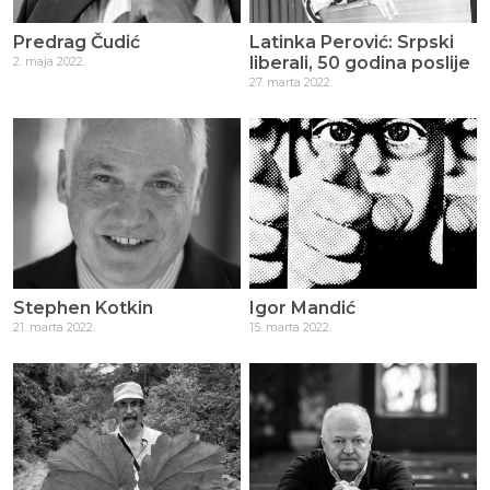
Predrag Čudić
Latinka Perović: Srpski
liberali, 50 godina poslije
2. maja 2022.
27. marta 2022.
Stephen Kotkin
Igor Mandić
21. marta 2022.
15. marta 2022.