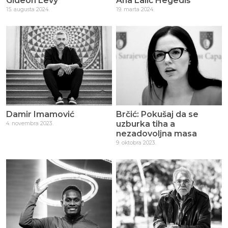
Gideon Levy
Ana Lalić Hegediš
15. augusta 2024.
19. marta 2024.
Damir Imamović
Brčić: Pokušaj da se
uzburka tiha a
4. novembra 2023.
nezadovoljna masa
9. oktobra 2023.