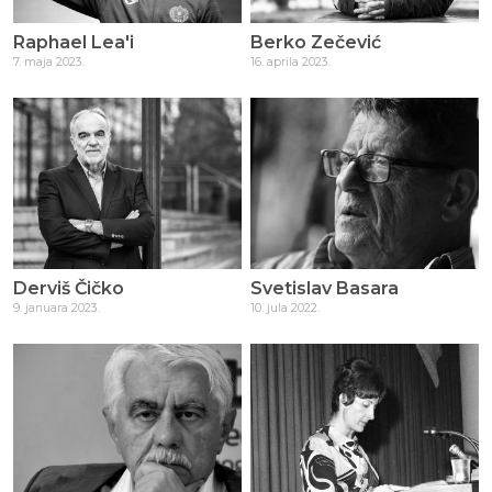
Raphael Lea'i
Berko Zečević
7. maja 2023.
16. aprila 2023.
Derviš Čičko
Svetislav Basara
9. januara 2023.
10. jula 2022.