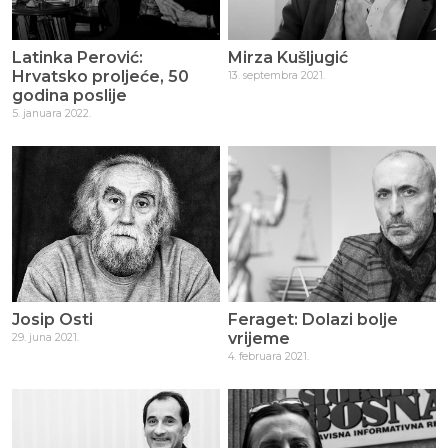
Latinka Perović:
Mirza Kušljugić
Hrvatsko proljeće, 50
13. septembra 2021.
godina poslije
5. januara 2022.
Josip Osti
Feraget: Dolazi bolje
vrijeme
29. juna 2021.
4. februara 2021.