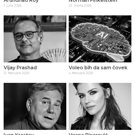
Arundhati Roy
Norman Finkelstein
1. juna 2026.
22. marta 2026.
Vijay Prashad
Voleo bih da sam čovek
12. februara 2026.
4. februara 2026.