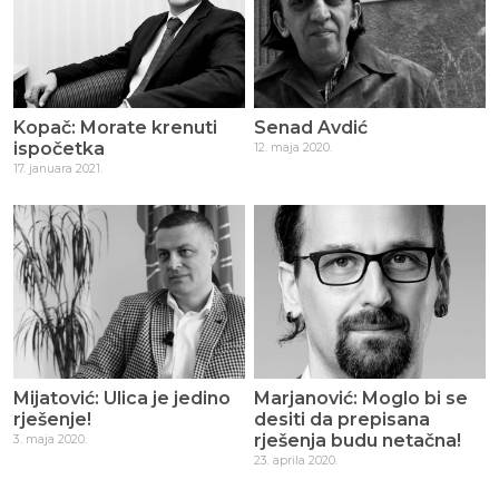
Kopač: Morate krenuti
Senad Avdić
ispočetka
12. maja 2020.
17. januara 2021.
Mijatović: Ulica je jedino
Marjanović: Moglo bi se
rješenje!
desiti da prepisana
rješenja budu netačna!
3. maja 2020.
23. aprila 2020.