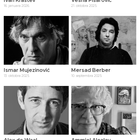
Ivan Krastev
Vesna Pisarović
16. januara 2026.
21. oktobra 2025.
Ismar Mujezinović
Mersad Berber
13. oktobra 2025.
10. septembra 2025.