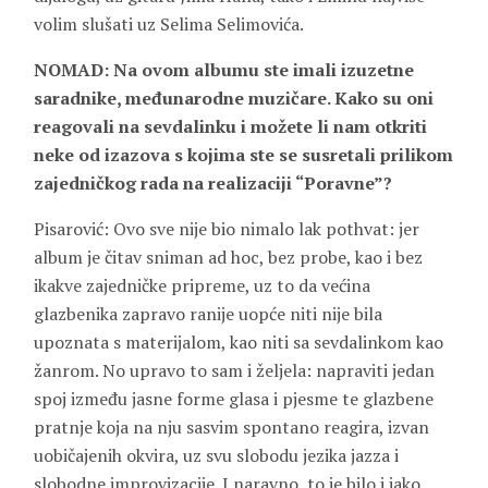
volim slušati uz Selima Selimovića.
NOMAD: Na ovom albumu ste imali izuzetne
saradnike, međunarodne muzičare. Kako su oni
reagovali na sevdalinku i možete li nam otkriti
neke od izazova s kojima ste se susretali prilikom
zajedničkog rada na realizaciji “Poravne”?
Pisarović: Ovo sve nije bio nimalo lak pothvat: jer
album je čitav sniman ad hoc, bez probe, kao i bez
ikakve zajedničke pripreme, uz to da većina
glazbenika zapravo ranije uopće niti nije bila
upoznata s materijalom, kao niti sa sevdalinkom kao
žanrom. No upravo to sam i željela: napraviti jedan
spoj između jasne forme glasa i pjesme te glazbene
pratnje koja na nju sasvim spontano reagira, izvan
uobičajenih okvira, uz svu slobodu jezika jazza i
slobodne improvizacije. I naravno, to je bilo i jako