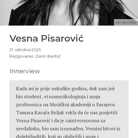
foto: Mare Milin
Vesna Pisarović
21. oktobra 2025.
Razgovarao: Zanin Berbić
Innerview
Kada mi je prije nekoliko godina, dok sam još
bio student, etnomuzikologinja i moja
profesorica na Muzičkoj akademiji u Sarajevu
Tamara Karača Beljak rekla da će nas posjetiti
Vesna Pisarović i da je zainteresovana za
sevdalinku, bio sam iznenađen. Vesnini hitovi iz
dvijehiljaditih, koji su obilježili i moje i