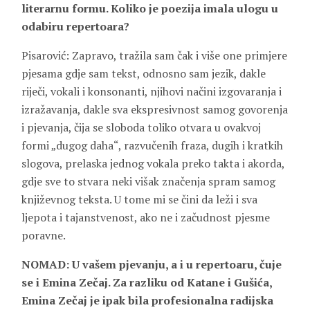
literarnu formu. Koliko je poezija imala ulogu u
odabiru repertoara?
Pisarović: Zapravo, tražila sam čak i više one primjere
pjesama gdje sam tekst, odnosno sam jezik, dakle
riječi, vokali i konsonanti, njihovi načini izgovaranja i
izražavanja, dakle sva ekspresivnost samog govorenja
i pjevanja, čija se sloboda toliko otvara u ovakvoj
formi „dugog daha“, razvučenih fraza, dugih i kratkih
slogova, prelaska jednog vokala preko takta i akorda,
gdje sve to stvara neki višak značenja spram samog
književnog teksta. U tome mi se čini da leži i sva
ljepota i tajanstvenost, ako ne i začudnost pjesme
poravne.
NOMAD: U vašem pjevanju, a i u repertoaru, čuje
se i Emina Zečaj. Za razliku od Katane i Gušića,
Emina Zečaj je ipak bila profesionalna radijska