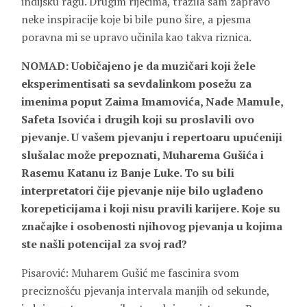
indijsku ragu. Drugim riječima, tražila sam zapravo
neke inspiracije koje bi bile puno šire, a pjesma
poravna mi se upravo učinila kao takva riznica.
NOMAD: Uobičajeno je da muzičari koji žele
eksperimentisati sa sevdalinkom posežu za
imenima poput Zaima Imamovića, Nade Mamule,
Safeta Isovića i drugih koji su proslavili ovo
pjevanje. U vašem pjevanju i repertoaru upućeniji
slušalac može prepoznati, Muharema Gušića i
Rasemu Katanu iz Banje Luke. To su bili
interpretatori čije pjevanje nije bilo uglađeno
korepeticijama i koji nisu pravili karijere. Koje su
značajke i osobenosti njihovog pjevanja u kojima
ste našli potencijal za svoj rad?
Pisarović: Muharem Gušić me fascinira svom
preciznošću pjevanja intervala manjih od sekunde,