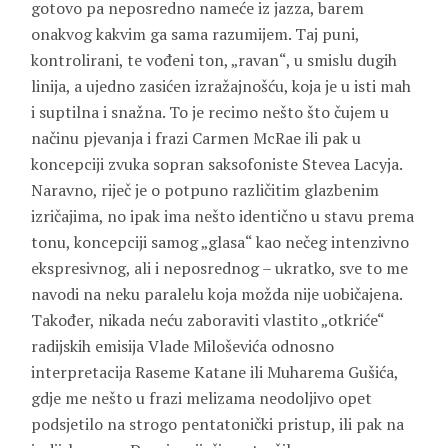
gotovo pa neposredno nameće iz jazza, barem
onakvog kakvim ga sama razumijem. Taj puni,
kontrolirani, te vođeni ton, „ravan“, u smislu dugih
linija, a ujedno zasićen izražajnošću, koja je u isti mah
i suptilna i snažna. To je recimo nešto što čujem u
načinu pjevanja i frazi Carmen McRae ili pak u
koncepciji zvuka sopran saksofoniste Stevea Lacyja.
Naravno, riječ je o potpuno različitim glazbenim
izričajima, no ipak ima nešto identično u stavu prema
tonu, koncepciji samog „glasa“ kao nečeg intenzivno
ekspresivnog, ali i neposrednog – ukratko, sve to me
navodi na neku paralelu koja možda nije uobičajena.
Također, nikada neću zaboraviti vlastito „otkriće“
radijskih emisija Vlade Miloševića odnosno
interpretacija Raseme Katane ili Muharema Gušića,
gdje me nešto u frazi melizama neodoljivo opet
podsjetilo na strogo pentatonički pristup, ili pak na