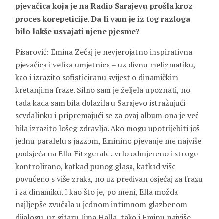
pjevačica koja je na Radio Sarajevu prošla kroz
proces korepeticije. Da li vam je iz tog razloga
bilo lakše usvajati njene pjesme?
Pisarović: Emina Zečaj je nevjerojatno inspirativna
pjevačica i velika umjetnica – uz divnu melizmatiku,
kao i izrazito sofisticiranu svijest o dinamičkim
kretanjima fraze. Silno sam je željela upoznati, no
tada kada sam bila dolazila u Sarajevo istražujući
sevdalinku i pripremajući se za ovaj album ona je već
bila izrazito lošeg zdravlja. Ako mogu upotrijebiti još
jednu paralelu s jazzom, Eminino pjevanje me najviše
podsjeća na Ellu Fitzgerald: vrlo odmjereno i strogo
kontrolirano, katkad punog glasa, katkad više
povučeno s više zraka, no uz predivan osjećaj za frazu
i za dinamiku. I kao što je, po meni, Ella možda
najljepše zvučala u jednom intimnom glazbenom
dijalogu, uz gitaru Jima Halla, tako i Eminu najviše