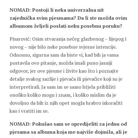
NOMAD: Postoji li neka univerzalna nit
zajednička svim pjesmama? Da li ste možda ovim
albumom željeli poslati neku posebnu poruku?
Pisarović: Osim stvaranja nečeg glazbenog – lijepog i
novog – nije bilo neke posebne svjesne intencije.
Odnosno, sigurna sam da biste vi, kad bih ja vama
postavila ovo pitanje, možda imali puno jasniji
odgovor, jer ove pjesme i živite kao što i poznajte
detalje svakog sazlije i pjevača ili pjevačice koji su je
interpretirali. Ja sam im se samo htjela približiti
onoliko koliko mogu i znam, i koliko mislim da je
dovoljno da bih iz njih opet mogla hrabro iskoračiti
kao i vratiti im se.
NOMAD: Pokušao sam se opredijeliti za jednu od
pjesama sa albuma koja me najviše dojmila, ali je