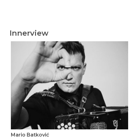
Innerview
Mario Batković
Ma