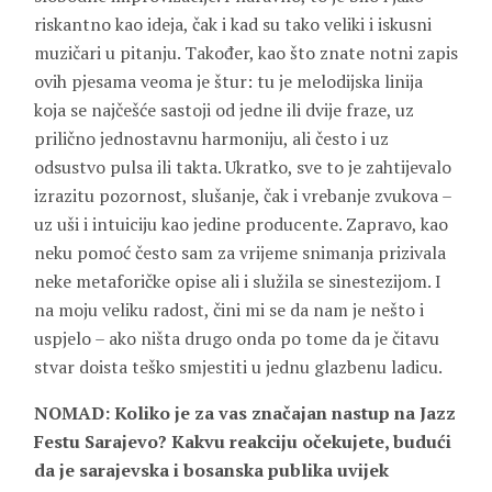
riskantno kao ideja, čak i kad su tako veliki i iskusni
muzičari u pitanju. Također, kao što znate notni zapis
ovih pjesama veoma je štur: tu je melodijska linija
koja se najčešće sastoji od jedne ili dvije fraze, uz
prilično jednostavnu harmoniju, ali često i uz
odsustvo pulsa ili takta. Ukratko, sve to je zahtijevalo
izrazitu pozornost, slušanje, čak i vrebanje zvukova –
uz uši i intuiciju kao jedine producente. Zapravo, kao
neku pomoć često sam za vrijeme snimanja prizivala
neke metaforičke opise ali i služila se sinestezijom. I
na moju veliku radost, čini mi se da nam je nešto i
uspjelo – ako ništa drugo onda po tome da je čitavu
stvar doista teško smjestiti u jednu glazbenu ladicu.
NOMAD: Koliko je za vas značajan nastup na Jazz
Festu Sarajevo? Kakvu reakciju očekujete, budući
da je sarajevska i bosanska publika uvijek