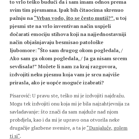
to vrlo teško budući da i sam imam odnos prema
svim tim pjesmama. Ipak bih čitaocima skrenuo
pažnju na
“Vrbas vodo, što se često mutiš?”
, u toj
pjesmi ste na vrlo inventivan način uspjeli
dočarati emociju stihova koji na najjednostavniji
način objašnjavaju besmisao patološke
ljubomore: “Što sam drugog okom pogledala, /
Ako sam ga okom pogledala, / Ja ga nisam srcem
sevdisala!” Možete li nam za kraj razgovora,
izdvojiti neku pjesmu koja vam je srcu najviše
prirasla, ako je uopće moguće izabrati?
Pisarović: U pravu ste, teško mi je izdvojiti najdražu.
Mogu tek izdvojiti onu koja mi je bila najzahtjevnija za
savladavanje: što znači da sam najduže nad njom
probdjela, kao i da mi je upravo ona otvorila neke
drugačije glazbene svemire, a ta je
“Dunjaluče, golem
ti si“
.