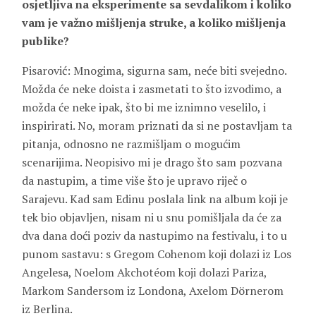
osjetljiva na eksperimente sa sevdalikom i koliko
vam je važno mišljenja struke, a koliko mišljenja
publike?
Pisarović: Mnogima, sigurna sam, neće biti svejedno.
Možda će neke doista i zasmetati to što izvodimo, a
možda će neke ipak, što bi me iznimno veselilo, i
inspirirati. No, moram priznati da si ne postavljam ta
pitanja, odnosno ne razmišljam o mogućim
scenarijima. Neopisivo mi je drago što sam pozvana
da nastupim, a time više što je upravo riječ o
Sarajevu. Kad sam Edinu poslala link na album koji je
tek bio objavljen, nisam ni u snu pomišljala da će za
dva dana doći poziv da nastupimo na festivalu, i to u
punom sastavu: s Gregom Cohenom koji dolazi iz Los
Angelesa, Noelom Akchotéom koji dolazi Pariza,
Markom Sandersom iz Londona, Axelom Dörnerom
iz Berlina.