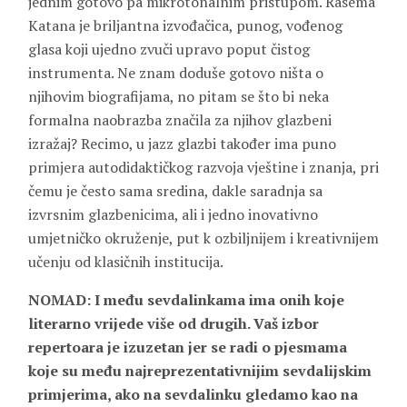
jednim gotovo pa mikrotonalnim pristupom. Rasema
Katana je briljantna izvođačica, punog, vođenog
glasa koji ujedno zvuči upravo poput čistog
instrumenta. Ne znam doduše gotovo ništa o
njihovim biografijama, no pitam se što bi neka
formalna naobrazba značila za njihov glazbeni
izražaj? Recimo, u jazz glazbi također ima puno
primjera autodidaktičkog razvoja vještine i znanja, pri
čemu je često sama sredina, dakle saradnja sa
izvrsnim glazbenicima, ali i jedno inovativno
umjetničko okruženje, put k ozbiljnijem i kreativnijem
učenju od klasičnih institucija.
NOMAD: I među sevdalinkama ima onih koje
literarno vrijede više od drugih. Vaš izbor
repertoara je izuzetan jer se radi o pjesmama
koje su među najreprezentativnijim sevdalijskim
primjerima, ako na sevdalinku gledamo kao na