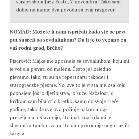
sarajevskom Jazz Festu, 7. novembra. Tako sam
dobio najmanje dva povoda za ovaj razgovor.
NOMAD: Možete li nam ispričati kada ste se prvi
put susreli sa sevdalinkom? Da li je to vezano za
vaš rodni grad, Brčko?
Pisarović: Majka me upoznala sa sevdalinkom, koju mi
je voljela pjevati od malena. Često je i zajedno
pjevamo. Iako, tu su na repertoaru također i
starogradske pjesme. No, sve to je vrsta melosa koju
poznajem još iz djetinjstva, iz kuće. Nažalost, u
Brčkom sam bila vrlo kratko, samo do svoje treće
godine, tako da sve ovo počinje nakon moga
preseljenja u Slavoniju, što ipak znači da mi je
slavonska tamburica nešto uhu prirodnije nego saz ili
šargija.