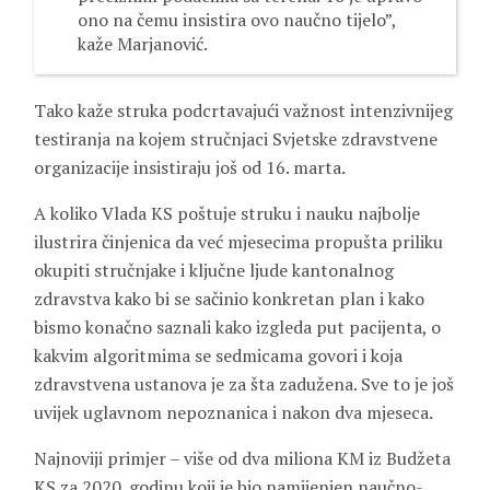
ono na čemu insistira ovo naučno tijelo”,
kaže Marjanović.
Tako kaže struka podcrtavajući važnost intenzivnijeg
testiranja na kojem stručnjaci Svjetske zdravstvene
organizacije insistiraju još od 16. marta.
A koliko Vlada KS poštuje struku i nauku najbolje
ilustrira činjenica da već mjesecima propušta priliku
okupiti stručnjake i ključne ljude kantonalnog
zdravstva kako bi se sačinio konkretan plan i kako
bismo konačno saznali kako izgleda put pacijenta, o
kakvim algoritmima se sedmicama govori i koja
zdravstvena ustanova je za šta zadužena. Sve to je još
uvijek uglavnom nepoznanica i nakon dva mjeseca.
Najnoviji primjer – više od dva miliona KM iz Budžeta
KS za 2020. godinu koji je bio namijenjen naučno-