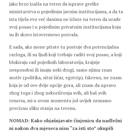
jako brzo izašla na teren da isprave greške
ministarstva u pojedinim javnim institucijama, a da ta
ista tijela evo već danima ne izlaze na teren da urade
svoj posao i u pojedinim privatnim institucijama koja
su ih skoro istovremeno pozvala.
E sada, ako mene pitate tu postoje dva potencijalna
razloga, ili su ljudi koji trebaju raditi svoj posao, a koji
blokiraju rad pojedinih laboratorija, krajnje
nesposobni ili imaju neki drugi, samo njima znan
motiv (politika, sitni šićar, egotrip). Iskreno, ne znam
koja je od ove dvije opcije gora, ali znam da upravo
zbog toga i zbog nekorištenja svih, ali baš svih
resursa, mi u ovom momentu još uvijek nemamo
preciznu sliku stanja na terenu.
NOMAD: Kako objašnjavate činjenicu da nadležni
ni nakon dva mjeseca nisu “za isti sto” okupili