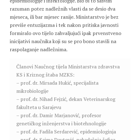
epidemiologije i infektologije. Bio bi to sasvim
razuman potez nadležnih vlasti da se desio dva
mjeseca, ili bar mjesec ranije. Ministarstvo je bez
previše entuzijazma i tek nakon pritiska javnosti
formiralo ovo tijelo zahvaljujući ipak prvenstveno
inicijativi naučnika koji su se pro bono stavili na
raspolaganje nadležnima.
Članovi Naučnog tijela Ministarstva zdravstva
KS i Kriznog štaba MZKS:
– prof. dr. Mirsada Hukić, specijalista
mikrobiologije
– prof. dr. Nihad Fejzić, dekan Veterinarskog
fakulteta u Sarajevu
– prof. dr. Damir Marjanović, profesor
genetičkog inženjerstva i biotehnologije
– prof. dr. Fadila Serdarević, epidemiologinja
– prof. dr. Sajma Dautović, nekadašnja šefica