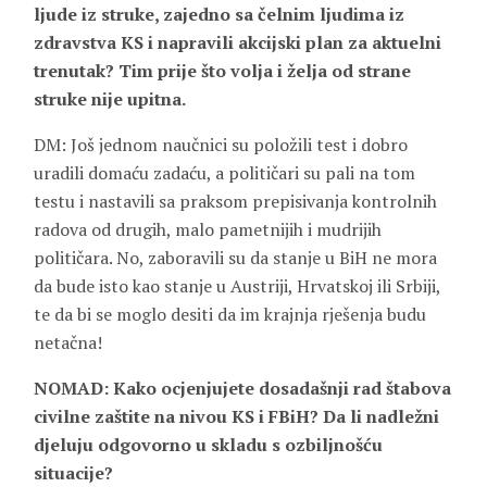
ljude iz struke, zajedno sa čelnim ljudima iz
zdravstva KS i napravili akcijski plan za aktuelni
trenutak? Tim prije što volja i želja od strane
struke nije upitna.
DM: Još jednom naučnici su položili test i dobro
uradili domaću zadaću, a političari su pali na tom
testu i nastavili sa praksom prepisivanja kontrolnih
radova od drugih, malo pametnijih i mudrijih
političara. No, zaboravili su da stanje u BiH ne mora
da bude isto kao stanje u Austriji, Hrvatskoj ili Srbiji,
te da bi se moglo desiti da im krajnja rješenja budu
netačna!
NOMAD: Kako ocjenjujete dosadašnji rad štabova
civilne zaštite na nivou KS i FBiH? Da li nadležni
djeluju odgovorno u skladu s ozbiljnošću
situacije?