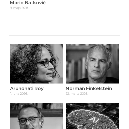
Mario Batković
Ma
9. maja 2018.
9. ma
Arundhati Roy
Norman Finkelstein
1. juna 2026.
22. marta 2026.