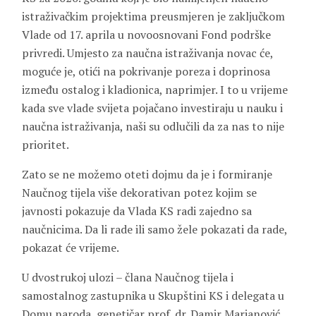
istraživačkim projektima preusmjeren je zaključkom
Vlade od 17. aprila u novoosnovani Fond podrške
privredi. Umjesto za naučna istraživanja novac će,
moguće je, otići na pokrivanje poreza i doprinosa
između ostalog i kladionica, naprimjer. I to u vrijeme
kada sve vlade svijeta pojačano investiraju u nauku i
naučna istraživanja, naši su odlučili da za nas to nije
prioritet.
Zato se ne možemo oteti dojmu da je i formiranje
Naučnog tijela više dekorativan potez kojim se
javnosti pokazuje da Vlada KS radi zajedno sa
naučnicima. Da li rade ili samo žele pokazati da rade,
pokazat će vrijeme.
U dvostrukoj ulozi – člana Naučnog tijela i
samostalnog zastupnika u Skupštini KS i delegata u
Domu naroda, genetičar prof. dr. Damir Marjanović