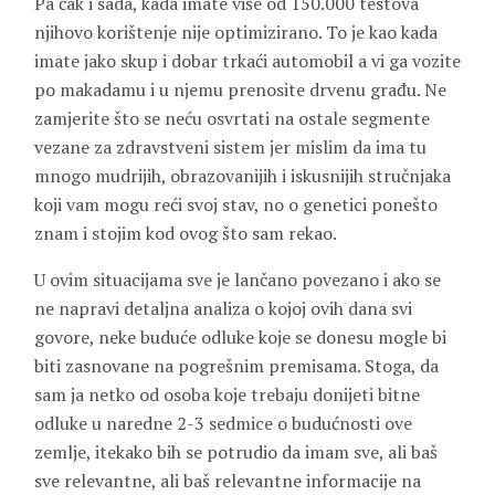
Pa čak i sada, kada imate više od 150.000 testova
njihovo korištenje nije optimizirano. To je kao kada
imate jako skup i dobar trkaći automobil a vi ga vozite
po makadamu i u njemu prenosite drvenu građu. Ne
zamjerite što se neću osvrtati na ostale segmente
vezane za zdravstveni sistem jer mislim da ima tu
mnogo mudrijih, obrazovanijih i iskusnijih stručnjaka
koji vam mogu reći svoj stav, no o genetici ponešto
znam i stojim kod ovog što sam rekao.
U ovim situacijama sve je lančano povezano i ako se
ne napravi detaljna analiza o kojoj ovih dana svi
govore, neke buduće odluke koje se donesu mogle bi
biti zasnovane na pogrešnim premisama. Stoga, da
sam ja netko od osoba koje trebaju donijeti bitne
odluke u naredne 2-3 sedmice o budućnosti ove
zemlje, itekako bih se potrudio da imam sve, ali baš
sve relevantne, ali baš relevantne informacije na