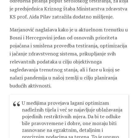
određena pitanja poput serološkog testiranja, za koja
je predsjednica Kriznog štaba Ministarstva zdravstva
KS prof. Aida Pilav zatražila dodatno mišljenje.
Marjanović naglašava kako je u aktuelnom trenutku u
Bosni i Hercegovini jedan od osnovnih prioriteta
pojačana i smislena provedba testiranja, optimizacija
i jačanje zdravstvenog sistema, prikupljanje svih
relevantnih podataka u cilju objektivnoga
sagledavanja trenutnog stanja, ali i faze u kojoj se
nalazi pandemija u našoj zemlji u cilju planiranja
budućih aktivnosti.
U medijima provejava lagani optimizam
nadležnih tijela i već se najavljuje ublažavanja
pojedinih restriktivnih mjera. Da bi te odluke
bile pravovremene i dobre, one moraju biti
zasnovane na egzaktnim, detaljnim i
preciznim podacima sa terena. To je upravo