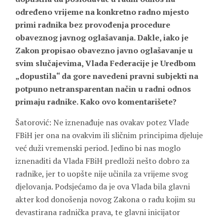
određeno vrijeme na konkretno radno mjesto
primi radnika bez provođenja procedure
obaveznog javnog oglašavanja. Dakle, iako je
Zakon propisao obavezno javno oglašavanje u
svim slučajevima, Vlada Federacije je Uredbom
„dopustila“ da gore navedeni pravni subjekti na
potpuno netransparentan način u radni odnos
primaju radnike. Kako ovo komentarišete?
Šatorović: Ne iznenađuje nas ovakav potez Vlade
FBiH jer ona na ovakvim ili sličnim principima djeluje
već duži vremenski period. Jedino bi nas moglo
iznenaditi da Vlada FBiH predloži nešto dobro za
radnike, jer to uopšte nije učinila za vrijeme svog
djelovanja. Podsjećamo da je ova Vlada bila glavni
akter kod donošenja novog Zakona o radu kojim su
devastirana radnička prava, te glavni inicijator