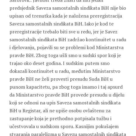
Šatorović: Javnost treba znati da niti jedan
predsjednik Saveza samostalnih sindikata BiH nije bio
upisan od trenutka kada je naložena preregistracija
Saveza samostalnih sindikata BiH. Iako je kod te
preregistracije trebalo biti sve u redu, jer je Savez
samostalnih sindikata BiH zadržao kontinuitet u radu
i djelovanju, pojavili su se problemi kod Ministarstva
pravde BiH. Zbog toga ušli smo u sudski spor koji je
trajao oko deset godina. I sudskim putem smo
dokazali kontinuitet u radu, međutim Ministarstvo
pravde BiH ne želi provesti presudu Suda BiH u
punom kapacitetu, pa zbog toga imamo i taj apsurd
da Ministarstvo pravde BiH provede presudu u dijelu
koji se odnosi na upis Saveza samostalnih sindikata
BiH u Registar, ali ne upiše osobu ovlaštenu za
zastupanje koja je prethodno potpisala tužbu i
učestvovala u sudskom sporu. Kasnijim pokušajem
stvaranja paralelizma u Savezu samostalnih sindikata