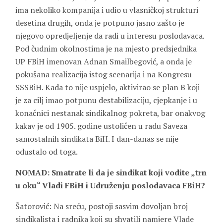
ima nekoliko kompanija i udio u vlasničkoj strukturi
desetina drugih, onda je potpuno jasno zašto je
njegovo opredjeljenje da radi u interesu poslodavaca.
Pod čudnim okolnostima je na mjesto predsjednika
UP FBiH imenovan Adnan Smailbegović, a onda je
pokušana realizacija istog scenarija i na Kongresu
SSSBiH. Kada to nije uspjelo, aktivirao se plan B koji
je za cilj imao potpunu destabilizaciju, cjepkanje i u
konačnici nestanak sindikalnog pokreta, bar onakvog
kakav je od 1905. godine ustoličen u radu Saveza
samostalnih sindikata BiH. I dan-danas se nije
odustalo od toga.
NOMAD: Smatrate li da je sindikat koji vodite „trn
u oku“ Vladi FBiH i Udruženju poslodavaca FBiH?
Šatorović: Na sreću, postoji sasvim dovoljan broj
sindikalista i radnika koji su shvatili namjere Vlade