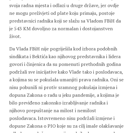
svoja radna mjesta i odlazi u druge države, jer ovdje
ne mogu preživjeti od plate koju primaju, postoje
predstavnici radnika koji se slažu sa Vladom FBiH da
je 543 KM dovoljno za normalan i dostojanstven
život.
Da Vlada FBiH nije pogriješila kod izbora podobnih
sindikata i Bektića kao njihovog predstavnika i lidera
govori i činjenica da su pomenuti prethodnih godina
podržali sve inicijative kako Vlade tako i poslodavaca,
a kojima su se pokušala umanjiti prava radnika. Oni se
nisu pobunili ni protiv sramnog pokušaja izmjena i
dopuna Zakona o radu u jeku pandemije, a kojima je
bilo previđeno zakonsko izrabljivanje radnika i
njihovo prepuštanje na milost i nemilost
poslodavaca. Istovremeno nisu podržali izmjene i
dopune Zakona o PIO koje su za cilj imale olakšavanje