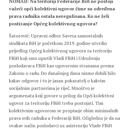
NOMAD
:
Na teritoriji Federacije BiH ne postoji
važeći opći kolektivni ugovor čime su određena
prava radnika ostala neregulisana. Ko ne želi
postizanje Općeg kolektivnog ugovora?
Šatorović: Upravni odbor Saveza samostalnih
sindikata BiH je početkom 2019. godine utvrdio
prijedlog Općeg kolektivnog ugovora za teritoriju
FBiH koji smo uputili Vladi FBiH i Udruženju
poslodavaca FBiH kao ugovornim stranama prema
Zakonu o radu. Do današnjeg dana nismo dobili bilo
kakav odgovor i to je jasan pokazatelj o kakvim
socijalnim partnerima je riječ. Mnoštvo je
argumenata koji govore u prilog da Opći kolektivni
ugovor za teritoriju FBiH treba postojati. Tim
kolektivnim ugovorom se propisuje obim minimalnih
prava svih radnika u Federaciji BiH. Očigledno je da na
ovakav način poslodavci uz asistenciju Vlade FBiH