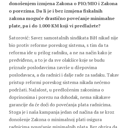
donošenjem izmjena Zakona o PIO/MIO i Zakona
o porezima. Da li je i bez izmjena fiskalnih
zakona moguće drastično povećanje minimalne
plate, pa i do 1.000 KM koji vi predlažete?
Šatorović: Savez samostalnih sindikata BiH nikad nije
bio protiv reforme poreskog sistema, s tim da ta
reforma ide u prilog radniku, a ne na način kako je
predviđeno, a to je da sve olakšice koje se budu
priznale poslodavcima završe u džepovima
poslodavaca, a da radnici i dalje rade za sadaku. Takav
pristup reformi poreskog sistema nikada nećemo
podržati. Nažalost, u predloženim zakonima o
doprinosima i porezu na dohodak, nema nikakave
garancije da će doći do povećanja plata radnicima.
Stoga je i naša kampanja jedan od načina da se kroz
donošenje Zakona o minimalnoj plati osigura
radnicima povećanje minimalnih plata. Bez obzira da