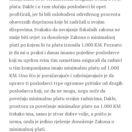
plata. Dakle i u tom slučaju poslodavci bi opet
profitirali, jer bi bili oslobođeni određenog procenta
obaveznih doprinosa koje bi zadržali u svojim
džepovima. Svakako da usvajanje fiskalnih zakona ne
smije biti uvjet za donošenje Zakona o minimalnoj
plati po kojem bi ta plata iznosila 1.000 KM. Poznato
je da mi u praksi i danas imamo pojedine poslodavce
koji su uprkos svim tim nametima osigurali da radnici
u tim kompanijama imaju minimalnu platu od 1.000
KM. Ono što je poražavajuće i zabrinjavajuće je da
upravo ti poslodavci trpe ogromne pritiske od drugih
poslodavca koji, ne da ne mogu, nego neće da
povećaju minimalnu platu svojim radnicima. Dakle,
prostora za povećanje minimalne plate na 1.000 KM
itekako ima, samo je stvar dobre volje, a pošto je
nema, onda je jedino rješenje donošenje Zakona o
minimalnoj plati.