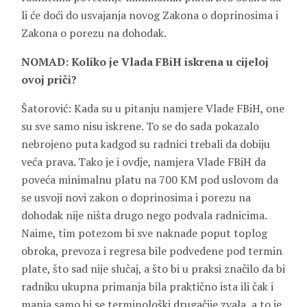
li će doći do usvajanja novog Zakona o doprinosima i
Zakona o porezu na dohodak.
NOMAD: Koliko je Vlada FBiH iskrena u cijeloj
ovoj priči?
Šatorović: Kada su u pitanju namjere Vlade FBiH, one
su sve samo nisu iskrene. To se do sada pokazalo
nebrojeno puta kadgod su radnici trebali da dobiju
veća prava. Tako je i ovdje, namjera Vlade FBiH da
poveća minimalnu platu na 700 KM pod uslovom da
se usvoji novi zakon o doprinosima i porezu na
dohodak nije ništa drugo nego podvala radnicima.
Naime, tim potezom bi sve naknade poput toplog
obroka, prevoza i regresa bile podvedene pod termin
plate, što sad nije slučaj, a što bi u praksi značilo da bi
radniku ukupna primanja bila praktično ista ili čak i
manja samo bi se terminološki drugačije zvala, a to je