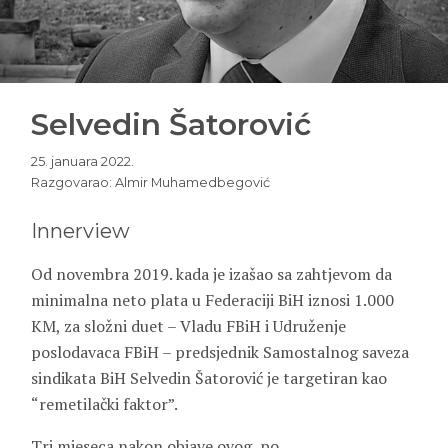
Selvedin Šatorović
25. januara 2022.
Razgovarao: Almir Muhamedbegović
Innerview
Od novembra 2019. kada je izašao sa zahtjevom da
minimalna neto plata u Federaciji BiH iznosi 1.000
KM, za složni duet – Vladu FBiH i Udruženje
poslodavaca FBiH – predsjednik Samostalnog saveza
sindikata BiH Selvedin Šatorović je targetiran kao
“remetilački faktor”.
Tri mjeseca nakon objave ovog, po