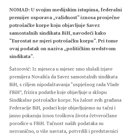
NOMAD: U svojim medijskim istupima, federalni
premijer osporava „validnost“ iznosa prosječne
potrošačke korpe koju objavljuje Savez
samostalnih sindikata BiH, navodeći kako
“Eurostat ne mjeri potrošačku korpu“. Pri tome
ovaj podatak on naziva „političkim sredstvom
sindikata“.
Šatorović: Iz mjeseca u mjesec smo slušali izjave
premijera Novalića da Savez samostalnih sindikata
BiH, s ciljem nipodaštavanja “uspješnog rada Vlade
FBiH”, frizira podatke koje objavljuje u sklopu
Sindikalne potrošačke korpe. Na žalost svih građana
Federacije BiH, podaci koje objavljujemo su tačni i
jasno pokazuju iznos troškova života četveročlane
porodice u FBiH. Tačnost naših podataka su
nezvanično, u više navrata, potvrdili i predstavnici