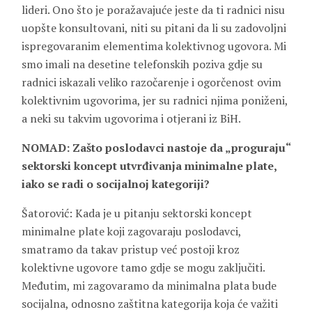
lideri. Ono što je poražavajuće jeste da ti radnici nisu
uopšte konsultovani, niti su pitani da li su zadovoljni
ispregovaranim elementima kolektivnog ugovora. Mi
smo imali na desetine telefonskih poziva gdje su
radnici iskazali veliko razočarenje i ogorčenost ovim
kolektivnim ugovorima, jer su radnici njima poniženi,
a neki su takvim ugovorima i otjerani iz BiH.
NOMAD: Zašto poslodavci nastoje da „proguraju“
sektorski koncept utvrđivanja minimalne plate,
iako se radi o socijalnoj kategoriji?
Šatorović: Kada je u pitanju sektorski koncept
minimalne plate koji zagovaraju poslodavci,
smatramo da takav pristup već postoji kroz
kolektivne ugovore tamo gdje se mogu zaključiti.
Međutim, mi zagovaramo da minimalna plata bude
socijalna, odnosno zaštitna kategorija koja će važiti