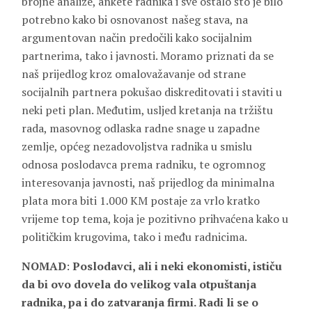
brojne analize, ankete radnika i sve ostalo što je bilo
potrebno kako bi osnovanost našeg stava, na
argumentovan način predočili kako socijalnim
partnerima, tako i javnosti. Moramo priznati da se
naš prijedlog kroz omalovažavanje od strane
socijalnih partnera pokušao diskreditovati i staviti u
neki peti plan. Međutim, usljed kretanja na tržištu
rada, masovnog odlaska radne snage u zapadne
zemlje, općeg nezadovoljstva radnika u smislu
odnosa poslodavca prema radniku, te ogromnog
interesovanja javnosti, naš prijedlog da minimalna
plata mora biti 1.000 KM postaje za vrlo kratko
vrijeme top tema, koja je pozitivno prihvaćena kako u
političkim krugovima, tako i među radnicima.
NOMAD
:
Poslodavci, ali i neki ekonomisti, ističu
da bi ovo dovela do velikog vala otpuštanja
radnika, pa i do zatvaranja firmi. Radi li se o