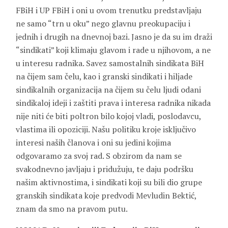
FBiH i UP FBiH i oni u ovom trenutku predstavljaju
ne samo “trn u oku” nego glavnu preokupaciju i
jednih i drugih na dnevnoj bazi. Jasno je da su im draži
“sindikati” koji klimaju glavom i rade u njihovom, a ne
u interesu radnika. Savez samostalnih sindikata BiH
na čijem sam čelu, kao i granski sindikati i hiljade
sindikalnih organizacija na čijem su čelu ljudi odani
sindikaloj ideji i zaštiti prava i interesa radnika nikada
nije niti će biti poltron bilo kojoj vladi, poslodavcu,
vlastima ili opoziciji. Našu politiku kroje isključivo
interesi naših članova i oni su jedini kojima
odgovaramo za svoj rad. S obzirom da nam se
svakodnevno javljaju i pridužuju, te daju podršku
našim aktivnostima, i sindikati koji su bili dio grupe
granskih sindikata koje predvodi Mevludin Bektić,
znam da smo na pravom putu.