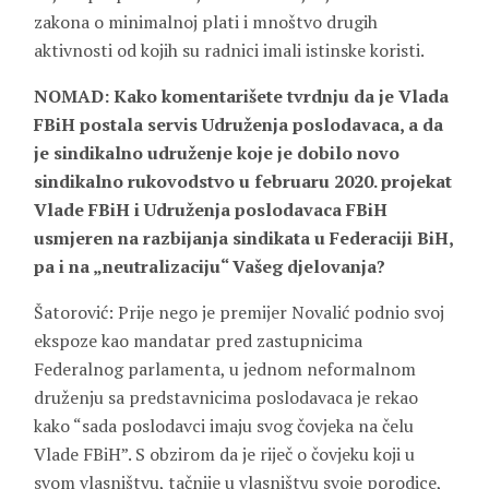
zakona o minimalnoj plati i mnoštvo drugih
aktivnosti od kojih su radnici imali istinske koristi.
NOMAD: Kako komentarišete tvrdnju da je Vlada
FBiH postala servis Udruženja poslodavaca, a da
je sindikalno udruženje koje je dobilo novo
sindikalno rukovodstvo u februaru 2020. projekat
Vlade FBiH i Udruženja poslodavaca FBiH
usmjeren na razbijanja sindikata u Federaciji BiH,
pa i na „neutralizaciju“ Vašeg djelovanja?
Šatorović: Prije nego je premijer Novalić podnio svoj
ekspoze kao mandatar pred zastupnicima
Federalnog parlamenta, u jednom neformalnom
druženju sa predstavnicima poslodavaca je rekao
kako “sada poslodavci imaju svog čovjeka na čelu
Vlade FBiH”. S obzirom da je riječ o čovjeku koji u
svom vlasništvu, tačnije u vlasništvu svoje porodice,