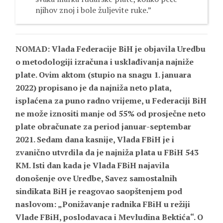
njihov znoj i bole žuljevite ruke.”
NOMAD: Vlada Federacije BiH je objavila Uredbu
o metodologiji izračuna i usklađivanja najniže
plate. Ovim aktom (stupio na snagu
1. januara
2022) propisano je da najniža neto plata,
isplaćena za puno radno vrijeme, u Federaciji BiH
ne može iznositi manje od 55% od prosječne neto
plate obračunate za period januar-septembar
2021. Sedam dana kasnije, Vlada FBiH je i
zvanično utvrdila da je najniža plata u FBiH 543
KM. Isti dan kada je Vlada FBiH najavila
donošenje ove Uredbe, Savez samostalnih
sindikata BiH je reagovao saopštenjem pod
naslovom: „Ponižavanje radnika FBiH u režiji
Vlade FBiH, poslodavaca i Mevludina Bektića“. O