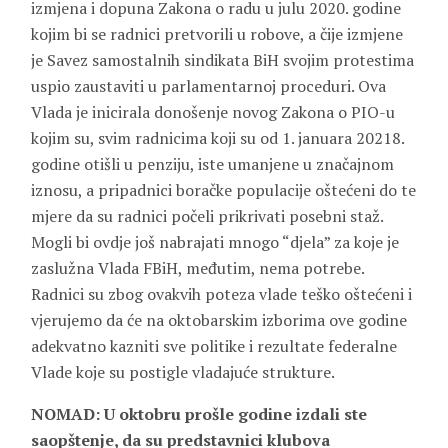
izmjena i dopuna Zakona o radu u julu 2020. godine
kojim bi se radnici pretvorili u robove, a čije izmjene
je Savez samostalnih sindikata BiH svojim protestima
uspio zaustaviti u parlamentarnoj proceduri. Ova
Vlada je inicirala donošenje novog Zakona o PIO-u
kojim su, svim radnicima koji su od 1. januara 20218.
godine otišli u penziju, iste umanjene u značajnom
iznosu, a pripadnici boračke populacije oštećeni do te
mjere da su radnici počeli prikrivati posebni staž.
Mogli bi ovdje još nabrajati mnogo “djela” za koje je
zaslužna Vlada FBiH, međutim, nema potrebe.
Radnici su zbog ovakvih poteza vlade teško oštećeni i
vjerujemo da će na oktobarskim izborima ove godine
adekvatno kazniti sve politike i rezultate federalne
Vlade koje su postigle vladajuće strukture.
NOMAD: U oktobru prošle godine izdali ste
saopštenje, da su predstavnici klubova