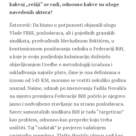
kakvoj „režiji“ se radi, odnosno kakve su uloge
navedenih aktera?
Šatorović: Da bismo u potpunosti objasnili ulogu
Vlade FBiH, poslodavaca, ali i pojedinih granskih
sindikata, predvođenih Mevludinom Bektićem, u
kontinuiranom ponižavanju radnika u Federaciji BiH,
a koje je svoju posljednju kulminaciju doživjelo
objavljivanjem Uredbe o metodologiji izračuna i
usklađivanja najniže plate, čime je ona definisana u
iznosu od 543 KM, moramo se vratiti nekoliko godina
unazad. Naime, odmah po imenovanju Fadila Novalića
na mjesto premijera Federacije BiH počelo je njegovo
jasno i nedvojbeno stavljanje na stranu poslodavaca.
Savez samostalnih sindikata BiH je tada “targetiran”
kao problem, odnosno kao prepreke koju treba
uništiti. Taj “zadatak” je povjeren tadašnjem
savjetniku premijera, Zlatku Hurtiću (danas radi kao