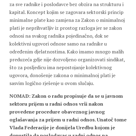
za sve radnike i poslodavce bez obzira na strukturu i
kapital. Koncept kojim se zagovara sektorski princip
minimalne plate kao zamjena za Zakon o minimalnoj
plati je neprihvatljiv iz prostog razloga jer se zakon
odnosi na svakog radnika pojedinačno, dok se
kolektivni ugovori odnose samo na radnike u
određenim djelatnostima. Kako imamo mnogo malih
preduzeća gdje nije dozvoljeno organizovati sindikat,
što za posljedicu ima nepostojanje kolektivnog
ugovora, donošenje zakona o minimalnoj plati je
sasvim logično rješenje u ovom slučaju.
NOMAD: Zakon o radu propisuje da se u javnom
sektoru prijem u radni odnos vrši nakon
provedene procedure obaveznog javnog
oglašavanja za prijem u radni odnos. Unatoč tome
Vlada Federacije je donijela Uredbu kojom je
dopustila da poslodavac u radni odnos na