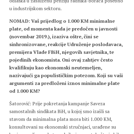
odlaska u zasluženu penziju radnika-boraca posebno
u industrijskom sektoru.
NOMAD: Vaš prijedlog o 1.000 KM minimalne
plate, od momenta kada je predočen u javnosti
(novembar 2019.), izaziva oštre, čini se
sinhronizovane, reakcije Udruženje poslodavaca,
premijera Vlade FBiH, njegovih savjetnika, te
pojedinih ekonomista. Oni ovaj zahtjev često
kvalifikuju kao ekonomski neutemeljen,
nazivajući ga populističkim potezom. Koji su vaši
argumenti za predloženi iznos minimalne plate
od 1.000 KM?
Šatorović: Prije pokretanja kampanje Saveza
samostalnih sindikata BiH, u kojoj smo izašli sa
stavom da minimalna plata mora biti 1.000 KM,
konsultovani su ekonomski stručnjaci, urađene su