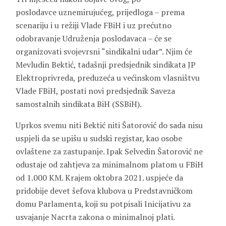
poslodavce uznemirujućeg, prijedloga – prema
scenariju i u režiji Vlade FBiH i uz prećutno
odobravanje Udruženja poslodavaca – će se
organizovati svojevrsni “sindikalni udar”. Njim će
Mevludin Bektić, tadašnji predsjednik sindikata JP
Elektroprivreda, preduzeća u većinskom vlasništvu
Vlade FBiH, postati novi predsjednik Saveza
samostalnih sindikata BiH (SSBiH).
Uprkos svemu niti Bektić niti Šatorović do sada nisu
uspjeli da se upišu u sudski registar, kao osobe
ovlaštene za zastupanje. Ipak Selvedin Šatorović ne
odustaje od zahtjeva za minimalnom platom u FBiH
od 1.000 KM. Krajem oktobra 2021. uspjeće da
pridobije devet šefova klubova u Predstavničkom
domu Parlamenta, koji su potpisali Inicijativu za
usvajanje Nacrta zakona o minimalnoj plati.