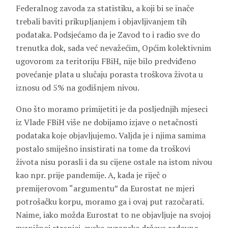
Federalnog zavoda za statistiku, a koji bi se inače
trebali baviti prikupljanjem i objavljivanjem tih
podataka. Podsjećamo da je Zavod to i radio sve do
trenutka dok, sada već nevažećim, Općim kolektivnim
ugovorom za teritoriju FBiH, nije bilo predviđeno
povećanje plata u slučaju porasta troškova života u
iznosu od 5% na godišnjem nivou.
Ono što moramo primijetiti je da posljednjih mjeseci
iz Vlade FBiH više ne dobijamo izjave o netačnosti
podataka koje objavljujemo. Valjda je i njima samima
postalo smiješno insistirati na tome da troškovi
života nisu porasli i da su cijene ostale na istom nivou
kao npr. prije pandemije. A, kada je riječ o
premijerovom “argumentu” da Eurostat ne mjeri
potrošačku korpu, moramo ga i ovaj put razočarati.
Naime, iako možda Eurostat to ne objavljuje na svojoj