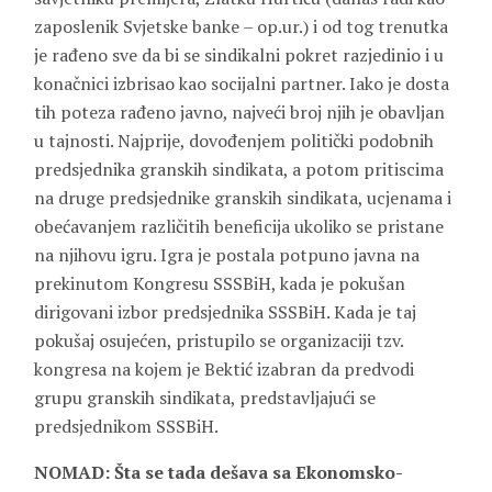
zaposlenik Svjetske banke – op.ur.) i od tog trenutka
je rađeno sve da bi se sindikalni pokret razjedinio i u
konačnici izbrisao kao socijalni partner. Iako je dosta
tih poteza rađeno javno, najveći broj njih je obavljan
u tajnosti. Najprije, dovođenjem politički podobnih
predsjednika granskih sindikata, a potom pritiscima
na druge predsjednike granskih sindikata, ucjenama i
obećavanjem različitih beneficija ukoliko se pristane
na njihovu igru. Igra je postala potpuno javna na
prekinutom Kongresu SSSBiH, kada je pokušan
dirigovani izbor predsjednika SSSBiH. Kada je taj
pokušaj osujećen, pristupilo se organizaciji tzv.
kongresa na kojem je Bektić izabran da predvodi
grupu granskih sindikata, predstavljajući se
predsjednikom SSSBiH.
NOMAD: Šta se tada dešava sa Ekonomsko-