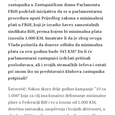
zastupnika u Zastupničkom domu Parlamenta
FBiH podržali inicijativu da se u parlamentarnu
proceduru uputi Prijedlog zakona o minimalnoj
plati u FBiH, koji je izradio Savez samostalnih
sindikata BiH, prema kojem bi minimalna plata
iznosila 1.000 KM. Smatrate li da je zbog ovoga
Vlada požurila da donese odluku da minimalna
plata za ovu godinu bude 543 KM? Da li će
parlamentarni zastupnici izdržati pritisak
poslodavaca, ali i svojih stranačkih šefova i ostati
pri onom što su predstavnici klubova zastupnika
potpisali?
Šatorović: Nakon skoro dvije godine kampanje “10 za
1.000” koja za cilj ima konačno definisanje minimalne
plate u Federaciji BiH i to u iznosu od 1.000 KM,
desetina sastanaka, saopštenja i brojnih aktivnosti, u