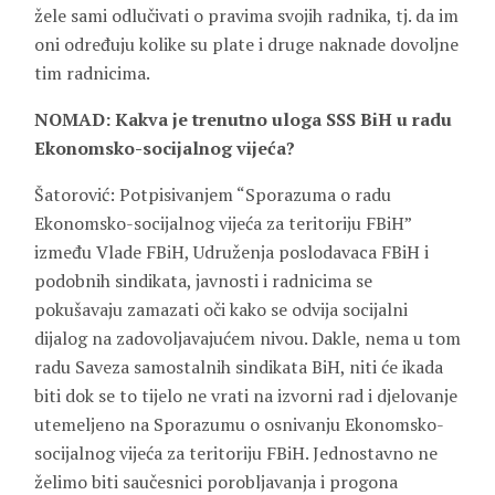
žele sami odlučivati o pravima svojih radnika, tj. da im
oni određuju kolike su plate i druge naknade dovoljne
tim radnicima.
NOMAD: Kakva je trenutno uloga SSS BiH u radu
Ekonomsko-socijalnog vijeća?
Šatorović: Potpisivanjem “Sporazuma o radu
Ekonomsko-socijalnog vijeća za teritoriju FBiH”
između Vlade FBiH, Udruženja poslodavaca FBiH i
podobnih sindikata, javnosti i radnicima se
pokušavaju zamazati oči kako se odvija socijalni
dijalog na zadovoljavajućem nivou. Dakle, nema u tom
radu Saveza samostalnih sindikata BiH, niti će ikada
biti dok se to tijelo ne vrati na izvorni rad i djelovanje
utemeljeno na Sporazumu o osnivanju Ekonomsko-
socijalnog vijeća za teritoriju FBiH. Jednostavno ne
želimo biti saučesnici porobljavanja i progona