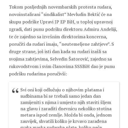
Tokom posljednjih novembarskih protesta rudara,
novoinstalirani “sindikalist” Mevludin Bektić će na
skupu podrške Upravi JP EP BiH, u toploj upravnoj
zgradi, dati punu podršku direktoru Admiru Andeliji,
te će zajedno sa izvršnim direktorima koncerna,
poručiti da rudari imaju, “neutemeljene zahtjeve”. S
druge strane, još isti dan kada su rudari izašli sa
svojima zahtjevima, Selvedin Šatorović, zajedno sa
rukovodstvom i svim članovima SSSBiH dao je punu
podršku rudarima poručivši:
Svi oni koji odlučuju o njihovim platama i
sudbinama bi se trebali samo jedan dan
zamijeniti s njima i umjesto njih staviti šljem
na glavu i zaraditi dnevnicu nekoliko stotina
metara ispod zemlje. Možda bi onda, jednom
zauvijek, shvatili koliko je krvavo zarađena
svaka marka rudarske plate, koliko peče