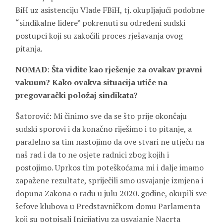
BiH uz asistenciju Vlade FBiH, tj. okupljajući podobne
“sindikalne lidere” pokrenuti su određeni sudski
postupci koji su zakočili proces rješavanja ovog
pitanja.
NOMAD
:
Šta vidite kao rješenje za ovakav pravni
vakuum? Kako ovakva situacija utiče na
pregovarački položaj sindikata?
Šatorović: Mi činimo sve da se što prije okončaju
sudski sporovi i da konačno riješimo i to pitanje, a
paralelno sa tim nastojimo da ove stvari ne utječu na
naš rad i da to ne osjete radnici zbog kojih i
postojimo. Uprkos tim poteškoćama mi i dalje imamo
zapažene rezultate, spriječili smo usvajanje izmjena i
dopuna Zakona o radu u julu 2020. godine, okupili sve
šefove klubova u Predstavničkom domu Parlamenta
koji su potpisali Inicijativu za usvajanje Nacrta