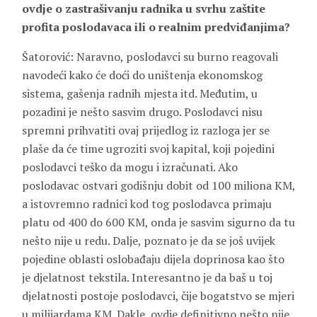
ovdje o zastrašivanju radnika u svrhu zaštite
profita poslodavaca ili o realnim predviđanjima?
Šatorović: Naravno, poslodavci su burno reagovali
navodeći kako će doći do uništenja ekonomskog
sistema, gašenja radnih mjesta itd. Međutim, u
pozadini je nešto sasvim drugo. Poslodavci nisu
spremni prihvatiti ovaj prijedlog iz razloga jer se
plaše da će time ugroziti svoj kapital, koji pojedini
poslodavci teško da mogu i izračunati. Ako
poslodavac ostvari godišnju dobit od 100 miliona KM,
a istovremno radnici kod tog poslodavca primaju
platu od 400 do 600 KM, onda je sasvim sigurno da tu
nešto nije u redu. Dalje, poznato je da se još uvijek
pojedine oblasti oslobađaju dijela doprinosa kao što
je djelatnost tekstila. Interesantno je da baš u toj
djelatnosti postoje poslodavci, čije bogatstvo se mjeri
u milijardama KM. Dakle, ovdje definitivno nešto nije