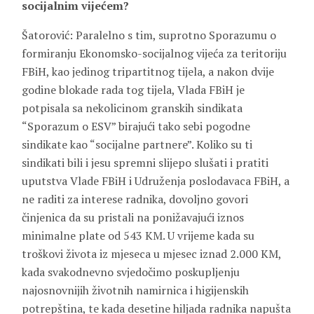
socijalnim vijećem?
Šatorović: Paralelno s tim, suprotno Sporazumu o
formiranju Ekonomsko-socijalnog vijeća za teritoriju
FBiH, kao jedinog tripartitnog tijela, a nakon dvije
godine blokade rada tog tijela, Vlada FBiH je
potpisala sa nekolicinom granskih sindikata
“Sporazum o ESV” birajući tako sebi pogodne
sindikate kao “socijalne partnere”. Koliko su ti
sindikati bili i jesu spremni slijepo slušati i pratiti
uputstva Vlade FBiH i Udruženja poslodavaca FBiH, a
ne raditi za interese radnika, dovoljno govori
činjenica da su pristali na ponižavajući iznos
minimalne plate od 543 KM. U vrijeme kada su
troškovi života iz mjeseca u mjesec iznad 2.000 KM,
kada svakodnevno svjedočimo poskupljenju
najosnovnijih životnih namirnica i higijenskih
potrepština, te kada desetine hiljada radnika napušta