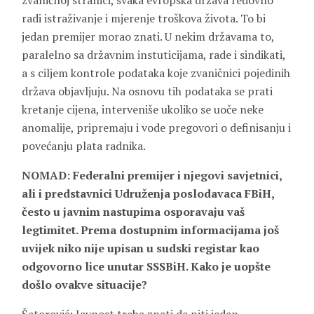
zvaničnoj stranici, svaka evropska država redovno
radi istraživanje i mjerenje troškova života. To bi
jedan premijer morao znati. U nekim državama to,
paralelno sa državnim instuticijama, rade i sindikati,
a s ciljem kontrole podataka koje zvaničnici pojedinih
država objavljuju. Na osnovu tih podataka se prati
kretanje cijena, interveniše ukoliko se uoče neke
anomalije, pripremaju i vode pregovori o definisanju i
povećanju plata radnika.
NOMAD:
Federalni premijer i njegovi savjetnici,
ali i predstavnici Udruženja poslodavaca FBiH,
često u javnim nastupima osporavaju vaš
legtimitet. Prema dostupnim informacijama još
uvijek niko nije upisan u sudski registar kao
odgovorno lice unutar SSSBiH. Kako je uopšte
došlo ovakve situacije?