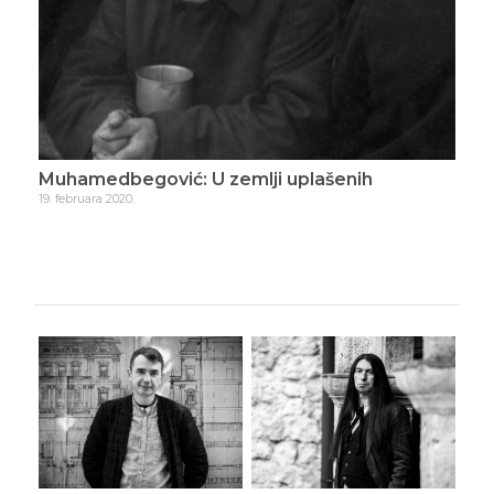
vić: U zemlji uplašenih
Muhamedbegović: K
9. marta 2020.