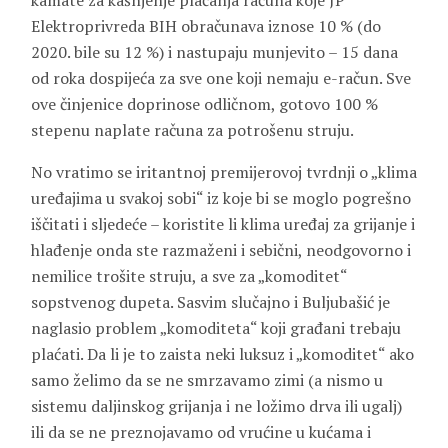
kamate za kašnjenje plaćanja računa koje JP
Elektroprivreda BIH obračunava iznose 10 % (do
2020. bile su 12 %) i nastupaju munjevito – 15 dana
od roka dospijeća za sve one koji nemaju e-račun. Sve
ove činjenice doprinose odličnom, gotovo 100 %
stepenu naplate računa za potrošenu struju.
No vratimo se iritantnoj premijerovoj tvrdnji o „klima
uređajima u svakoj sobi“ iz koje bi se moglo pogrešno
iščitati i sljedeće – koristite li klima uređaj za grijanje i
hlađenje onda ste razmaženi i sebični, neodgovorno i
nemilice trošite struju, a sve za „komoditet“
sopstvenog dupeta. Sasvim slučajno i Buljubašić je
naglasio problem „komoditeta“ koji građani trebaju
plaćati. Da li je to zaista neki luksuz i „komoditet“ ako
samo želimo da se ne smrzavamo zimi (a nismo u
sistemu daljinskog grijanja i ne ložimo drva ili ugalj)
ili da se ne preznojavamo od vrućine u kućama i