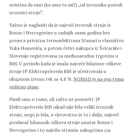
neistina da smo (ko smo to mi?) „od izvoznika postali
uvoznici struje“.
Važno je naglasiti da je najveći izvoznik struje iz
Bosne i Hercegovine u zadnjih osam godina bez
premca privatna termoelektrana Stanari u vlasništvu
Vuka Hamovića, a potom četiri nakupca iz Švicarske i
Slovenije registrovana za međunarodnu trgovinu u
BiH. U periodu kada je imala najveće bilansne viškove
struje JP Elektroprivreda BiH je učestvovala u
ukupnom izvozu tek sa 4,8 %.
NOMAD je na ovu temu
opširno pisao
.
Pisali smo o tome, ali zašto ne ponoviti: JP
Elektroprivreda BiH nikad nije bila veliki izvoznik
struje, nego je bila, a vjerovatno je to i dalje, najveći
prodavač bilansnih viškova struje unutar Bosne i
Hercegovine i to najviše stranim nakupcima (sa