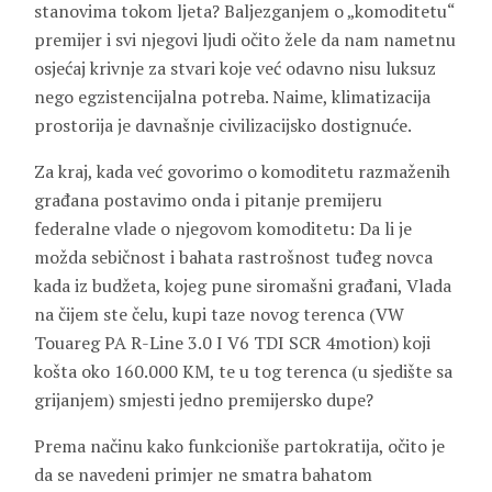
stanovima tokom ljeta? Baljezganjem o „komoditetu“
premijer i svi njegovi ljudi očito žele da nam nametnu
osjećaj krivnje za stvari koje već odavno nisu luksuz
nego egzistencijalna potreba. Naime, klimatizacija
prostorija je davnašnje civilizacijsko dostignuće.
Za kraj, kada već govorimo o komoditetu razmaženih
građana postavimo onda i pitanje premijeru
federalne vlade o njegovom komoditetu: Da li je
možda sebičnost i bahata rastrošnost tuđeg novca
kada iz budžeta, kojeg pune siromašni građani, Vlada
na čijem ste čelu, kupi taze novog terenca (VW
Touareg PA R-Line 3.0 I V6 TDI SCR 4motion) koji
košta oko 160.000 KM, te u tog terenca (u sjedište sa
grijanjem) smjesti jedno premijersko dupe?
Prema načinu kako funkcioniše partokratija, očito je
da se navedeni primjer ne smatra bahatom