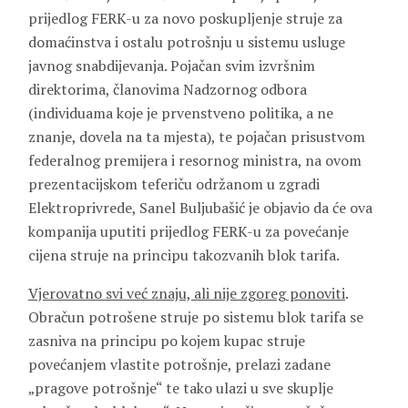
prijedlog FERK-u za novo poskupljenje struje za
domaćinstva i ostalu potrošnju u sistemu usluge
javnog snabdijevanja. Pojačan svim izvršnim
direktorima, članovima Nadzornog odbora
(individuama koje je prvenstveno politika, a ne
znanje, dovela na ta mjesta), te pojačan prisustvom
federalnog premijera i resornog ministra, na ovom
prezentacijskom teferiču održanom u zgradi
Elektroprivrede, Sanel Buljubašić je objavio da će ova
kompanija uputiti prijedlog FERK-u za povećanje
cijena struje na principu takozvanih blok tarifa.
Vjerovatno svi već znaju, ali nije zgoreg ponoviti
.
Obračun potrošene struje po sistemu blok tarifa se
zasniva na principu po kojem kupac struje
povećanjem vlastite potrošnje, prelazi zadane
„pragove potrošnje“ te tako ulazi u sve skuplje