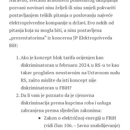
Naravno, svečanu atmosferu pomenutog okupljanja
pozvani novinari nisu željeli ili nisu smjeli pokvariti
postavljanjem teških pitanja o poslovanju najveće
elektroprivredne kompanije u državi. Evo nekih od
pitanja koja su mogla biti, a nisu postavljena
„prezentatorima“ iz koncerna JP Elektroprivreda
BiH:
Ako je koncept blok tarifa ocijenjen kao
diskriminatoran u februaru 2024. u RS-u te kao
takav proglašen neustavnim na Ustavnom sudu
RS, zašto mislite da isti koncept nije
diskriminatoran u FBiH?
Da li vam je poznato da je cjenovna
diskriminacija prema kupcima roba i usluga
zabranjena prema sljedećim zakonima:
Zakon o električnoj energiji u FBiH
(vidi član 106. – Javno snabdijevanje)