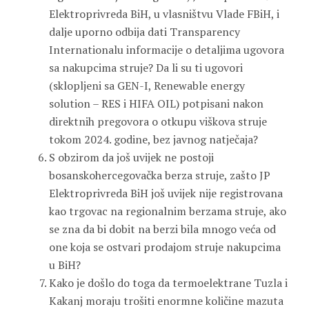
Elektroprivreda BiH, u vlasništvu Vlade FBiH, i
dalje uporno odbija dati Transparency
Internationalu informacije o detaljima ugovora
sa nakupcima struje? Da li su ti ugovori
(sklopljeni sa GEN-I, Renewable energy
solution – RES i HIFA OIL) potpisani nakon
direktnih pregovora o otkupu viškova struje
tokom 2024. godine, bez javnog natječaja?
S obzirom da još uvijek ne postoji
bosanskohercegovačka berza struje, zašto JP
Elektroprivreda BiH još uvijek nije registrovana
kao trgovac na regionalnim berzama struje, ako
se zna da bi dobit na berzi bila mnogo veća od
one koja se ostvari prodajom struje nakupcima
u BiH?
Kako je došlo do toga da termoelektrane Tuzla i
Kakanj moraju trošiti enormne količine mazuta