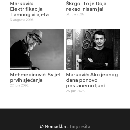
Marković:
Škrgo: To je Goja
Elektrifikacija
rekao, nisam ja!
Tamnog vilajeta
31. jula 2026.
3. augusta 2026.
Mehmedinović: Svijet
Marković: Ako jednog
prvih sjećanja
dana ponovo
postanemo ljudi
27. jula 2026.
25. jula 2026.
© Nomad.ba :
Impresita