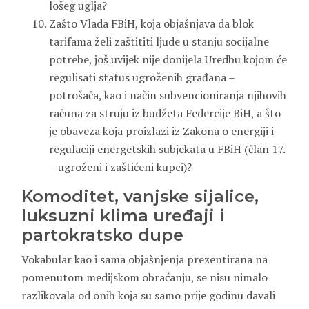
lošeg uglja?
Zašto Vlada FBiH, koja objašnjava da blok
tarifama želi zaštititi ljude u stanju socijalne
potrebe, još uvijek nije donijela Uredbu kojom će
regulisati status ugroženih građana –
potrošača, kao i način subvencioniranja njihovih
računa za struju iz budžeta Federcije BiH, a što
je obaveza koja proizlazi iz Zakona o energiji i
regulaciji energetskih subjekata u FBiH (član 17.
– ugroženi i zaštićeni kupci)?
Komoditet, vanjske sijalice,
luksuzni klima uređaji i
partokratsko dupe
Vokabular kao i sama objašnjenja prezentirana na
pomenutom medijskom obraćanju, se nisu nimalo
razlikovala od onih koja su samo prije godinu davali