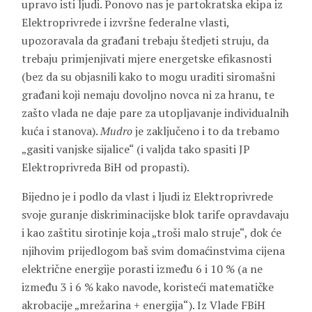
upravo isti ljudi. Ponovo nas je partokratska ekipa iz
Elektroprivrede i izvršne federalne vlasti,
upozoravala da građani trebaju štedjeti struju, da
trebaju primjenjivati mjere energetske efikasnosti
(bez da su objasnili kako to mogu uraditi siromašni
građani koji nemaju dovoljno novca ni za hranu, te
zašto vlada ne daje pare za utopljavanje individualnih
kuća i stanova).
Mudro
je zaključeno i to da trebamo
„gasiti vanjske sijalice“ (i valjda tako spasiti JP
Elektroprivreda BiH od propasti).
Bijedno je i podlo da vlast i ljudi iz Elektroprivrede
svoje guranje diskriminacijske blok tarife opravdavaju
i kao zaštitu sirotinje koja „troši malo struje“, dok će
njihovim prijedlogom baš svim domaćinstvima cijena
električne energije porasti između 6 i 10 % (a ne
između 3 i 6 % kako navode, koristeći matematičke
akrobacije „mrežarina + energija“). Iz Vlade FBiH