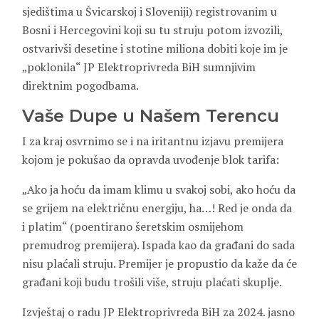
sjedištima u Švicarskoj i Sloveniji) registrovanim u
Bosni i Hercegovini koji su tu struju potom izvozili,
ostvarivši desetine i stotine miliona dobiti koje im je
„poklonila“ JP Elektroprivreda BiH sumnjivim
direktnim pogodbama.
Vaše Dupe u Našem Terencu
I za kraj osvrnimo se i na iritantnu izjavu premijera
kojom je pokušao da opravda uvođenje blok tarifa:
„Ako ja hoću da imam klimu u svakoj sobi, ako hoću da
se grijem na električnu energiju, ha…! Red je onda da
i platim“ (poentirano šeretskim osmijehom
premudrog premijera). Ispada kao da građani do sada
nisu plaćali struju. Premijer je propustio da kaže da će
građani koji budu trošili više, struju plaćati skuplje.
Izvještaj o radu JP Elektroprivreda BiH za 2024. jasno