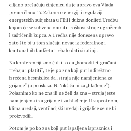
ciljano prešućuju činjenicu da je upravo ova Vlada
prema članu 17. Zakona o energiji i regulaciji
energetskih subjekata u FBiH dužna donijeti Uredbu
kojom će se subvencionirati troškovi struje ugroženih
i zaštićenih kupca. A Uredba nije donesena upravo
zato što bi u tom slučaju novac iz federalnog i
kantonalnih budžeta trebalo dati sirotinji.
Na konferenciji smo čuli i to da „komoditet građani
trebaju i platiti“, te je po zna koji put indirektno
izrečena besmislica da „struja nije namijenjena za
grijanje“ (a po iskazu N. Nikšića ni za „hlađenje“).
Pojasnimo ko ne zna ili ne želi da zna – struja jeste
namijenjena i za grijanje i za hlađenje. U suprotnom,
klima uređaji, ventilacijski uređaji i grijalice se ne bi
proizvodili.
Potom je po ko zna koji put ispaljena ispraznica i