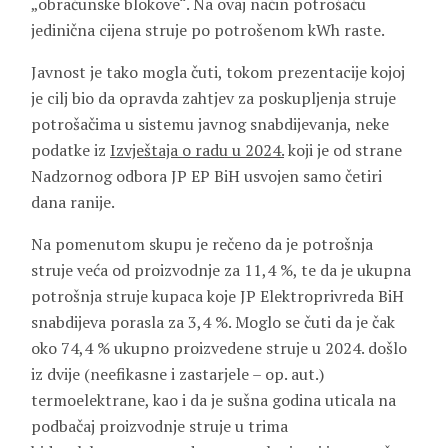
„obračunske blokove“. Na ovaj način potrošaču
jedinična cijena struje po potrošenom kWh raste.
Javnost je tako mogla čuti, tokom prezentacije kojoj
je cilj bio da opravda zahtjev za poskupljenja struje
potrošačima u sistemu javnog snabdijevanja, neke
podatke iz
Izvještaja o radu u 2024.
koji je od strane
Nadzornog odbora JP EP BiH usvojen samo četiri
dana ranije.
Na pomenutom skupu je rečeno da je potrošnja
struje veća od proizvodnje za 11,4 %, te da je ukupna
potrošnja struje kupaca koje JP Elektroprivreda BiH
snabdijeva porasla za 3,4 %. Moglo se čuti da je čak
oko 74,4 % ukupno proizvedene struje u 2024. došlo
iz dvije (neefikasne i zastarjele – op. aut.)
termoelektrane, kao i da je sušna godina uticala na
podbačaj proizvodnje struje u trima