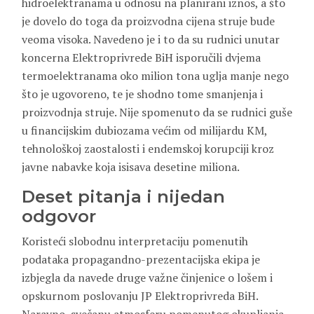
hidroelektranama u odnosu na planirani iznos, a što
je dovelo do toga da proizvodna cijena struje bude
veoma visoka. Navedeno je i to da su rudnici unutar
koncerna Elektroprivrede BiH isporučili dvjema
termoelektranama oko milion tona uglja manje nego
što je ugovoreno, te je shodno tome smanjenja i
proizvodnja struje. Nije spomenuto da se rudnici guše
u financijskim dubiozama većim od milijardu KM,
tehnološkoj zaostalosti i endemskoj korupciji kroz
javne nabavke koja isisava desetine miliona.
Deset pitanja i nijedan
odgovor
Koristeći slobodnu interpretaciju pomenutih
podataka propagandno-prezentacijska ekipa je
izbjegla da navede druge važne činjenice o lošem i
opskurnom poslovanju JP Elektroprivreda BiH.