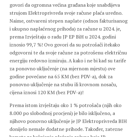
govori da ogromna većina građana koje snabdijeva
strujom Elektroprivreda svoje račune plaća uredno.
Naime, ostvareni stepen naplate (odnos fakturisanog
i ukupno naplaćenog prihoda) za račune u 2024. je,
prema Izvještaju o radu JP EP BiH u 2024. godini
iznosio 99,7 %! Ovo govori da su potrošači itekako
odgovorni te da svoje račune za potrošenu električnu
energiju redovno izmiruju. A kako i ne bi kad su tarife
za ponovno uključenje (na mjernom mjestu) ove
godine povećane na 65 KM (bez PDV-a), dok za
ponovno uključenje na stubu ili krovnom nosaču,
cijena iznosi 120 KM (bez PDV-a)!
Prema istom izvještaju oko 1 % potrošača (njih oko
8.000 po slobodnoj procjeni) je bilo isključeno, a
njihovo ponovno uključenje je JP Elektroprivreda BIH
donijelo nemale dodatne prihode. Također, zatezne