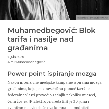
foto: Dženat Dreković/NOMAD
Muhamedbegović: Blok
tarifa i nasilje nad
građanima
7. jula 2025.
Almir Muhamedbegović
Power point ispiranje mozga
Nakon intenzivne medijske kampanje ispiranja mozga
građanima, koju je uz nesebičnu pomoć izvršne
federalne vlasti provodio zadnjih nekoliko mjeseci,
čelni čovjek JP Elektroprivreda BiH je 30. juna i
zvanično najavio da će ova kompanija podnijeti