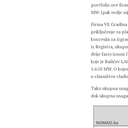
portfolio ove fir
MW. Ipak ovdje ni
Firma VE Gradina d
priključenje za p
koncesija za izgra
iz Registra, ukupn
dvije faze) iznosi
koje je Bašićev LA
1.650 MW. O kojem
u vlasništvu vladi
Tako ukupna snaga
dok ukupna snaga 