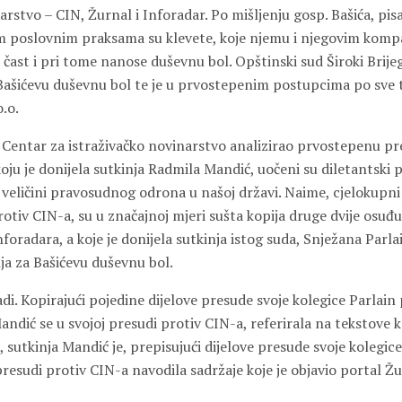
arstvo – CIN, Žurnal i Inforadar. Po mišljenju gosp. Bašića, p
m poslovnim praksama su klevete, koje njemu i njegovim kom
 čast i pri tome nanose duševnu bol. Opštinski sud Široki Brije
Bašićevu duševnu bol te je u prvostepenim postupcima po sve 
o.o.
e Centar za istraživačko novinarstvo analizirao prvostepenu p
oju je donijela sutkinja Radmila Mandić, uočeni su diletantski p
 veličini pravosudnog odrona u našoj državi. Naime, cjelokupni
otiv CIN-a, su u značajnoj mjeri sušta kopija druge dvije osuđ
nforadara, a koje je donijela sutkinja istog suda, Snježana Parla
ja za Bašićevu duševnu bol.
di. Kopirajući pojedine dijelove presude svoje kolegice Parlain
andić se u svojoj presudi protiv CIN-a, referirala na tekstove k
e, sutkinja Mandić je, prepisujući dijelove presude svoje kolegic
presudi protiv CIN-a navodila sadržaje koje je objavio portal Žu