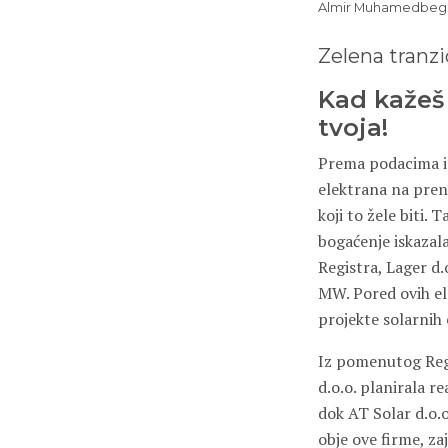
Almir Muhamedbeg
Zelena tranzic
Kad kažeš 
tvoja!
Prema podacima iz
elektrana na pren
koji to žele biti. 
bogaćenje iskazala
Registra, Lager d.
MW. Pored ovih ele
projekte solarnih
Iz pomenutog Regi
d.o.o. planirala r
dok AT Solar d.o.
obje ove firme, za