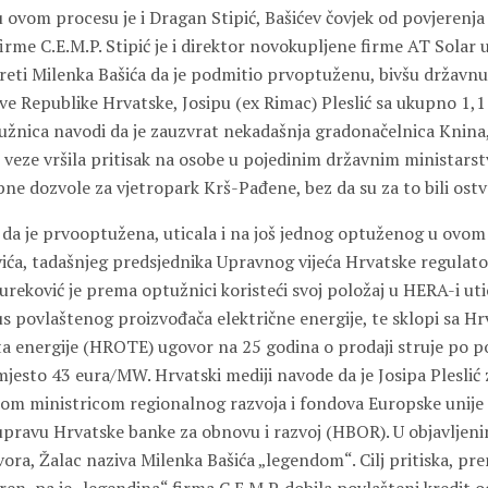
ovom procesu je i Dragan Stipić, Bašićev čovjek od povjerenja 
firme C.E.M.P. Stipić je i direktor novokupljene firme AT Solar
reti Milenka Bašića da je podmitio prvoptuženu, bivšu državnu
ve Republike Hrvatske, Josipu (ex Rimac) Pleslić sa ukupno 1,1
žnica navodi da je zauzvrat nekadašnja gradonačelnica Knina, 
ke veze vršila pritisak na osobe u pojedinim državnim ministars
ne dozvole za vjetropark Krš-Pađene, bez da su za to bili ostv
da je prvooptužena, uticala i na još jednog optuženog u ovom
ića, tadašnjeg predsjednika Upravnog vijeća Hrvatske regulat
ureković je prema optužnici koristeći svoj položaj u HERA-i ut
us povlaštenog proizvođača električne energije, te sklopi sa H
a energije (HROTE) ugovor na 25 godina o prodaji struje po po
esto 43 eura/MW. Hrvatski mediji navode da je Josipa Pleslić 
m ministricom regionalnog razvoja i fondova Europske unije 
a upravu Hrvatske banke za obnovu i razvoj (HBOR). U objavljen
ora, Žalac naziva Milenka Bašića „legendom“. Cilj pritiska, pr
en, pa je „legendina“ firma C.E.M.P. dobila povlašteni kredit o