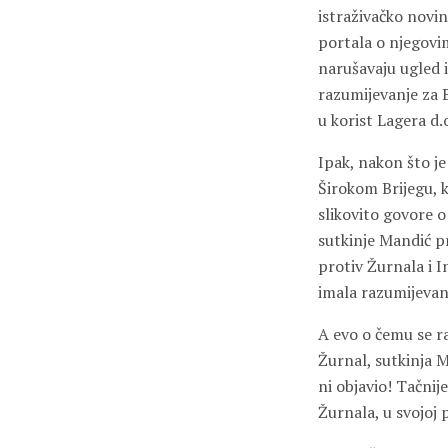
istraživačko novin
portala o njegovi
narušavaju ugled i
razumijevanje za 
u korist Lagera d.
Ipak, nakon što j
Širokom Brijegu, k
slikovito govore o
sutkinje Mandić pr
protiv Žurnala i I
imala razumijevan
A evo o čemu se ra
Žurnal, sutkinja M
ni objavio! Tačnij
Žurnala, u svojoj 