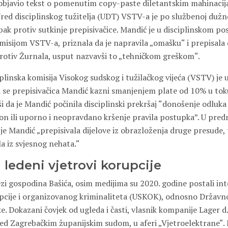
objavio tekst o pomenutim copy-paste diletantskim mahinacij
Ured disciplinskog tužitelja (UDT) VSTV-a je po službenoj duž
pak protiv sutkinje prepisivačice. Mandić je u disciplinskom p
sijom VSTV-a, priznala da je napravila „omašku“ i prepisala 
protiv Žurnala, usput nazvavši to „tehničkom greškom“.
linska komisija Visokog sudskog i tužilačkog vijeća (VSTV) je 
a se prepisivačica Mandić kazni smanjenjem plate od 10% u tok
ši da je Mandić počinila disciplinski prekršaj “donošenje odluka
kon ili uporno i neopravdano kršenje pravila postupka”. U pred
je Mandić „prepisivala dijelove iz obrazloženja druge presude,
la iz svjesnog nehata.“
ledeni vjetrovi korupcije
zi gospodina Bašića, osim medijima su 2020. godine postali int
upcije i organizovanog kriminaliteta (USKOK), odnosno Držav
. Dokazani čovjek od ugleda i časti, vlasnik kompanije Lager d.o
d Zagrebačkim županijskim sudom, u aferi „Vjetroelektrane“.