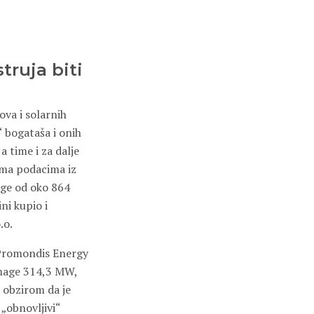
truja biti
ova i solarnih
 bogataša i onih
a time i za dalje
rema podacima iz
nage od oko 864
ni kupio i
.o.
a Promondis Energy
 snage 314,3 MW,
 obzirom da je
 „obnovljivi“