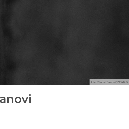
foto: Dženat Dreković/NOMAD
anovi