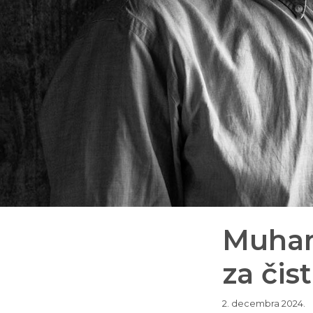
Muham
za čis
2. decembra 2024.