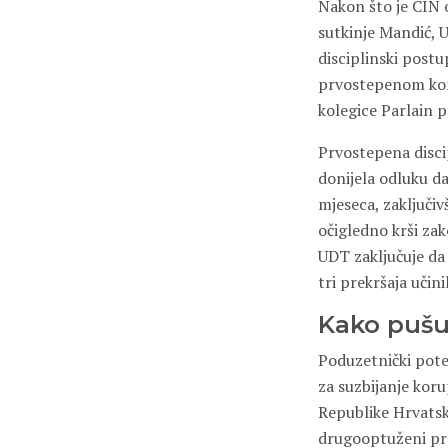
Nakon što je CIN 
sutkinje Mandić, 
disciplinski postu
prvostepenom komi
kolegice Parlain 
Prvostepena discip
donijela odluku d
mjeseca, zaključiv
očigledno krši za
UDT zaključuje da 
tri prekršaja učini
Kako pušu 
Poduzetnički pote
za suzbijanje kor
Republike Hrvatske
drugooptuženi pre