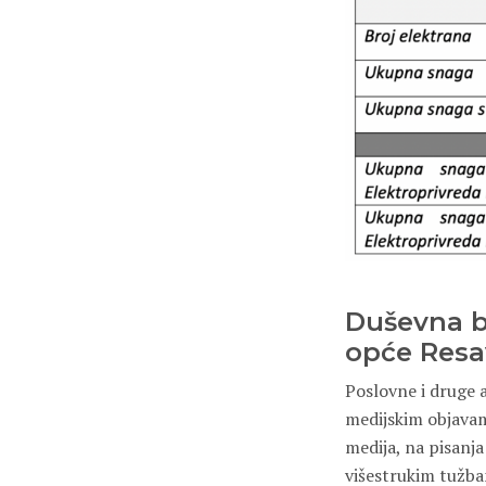
Duševna bo
opće Resa
Poslovne i druge a
medijskim objavam
medija, na pisanja
višestrukim tužba