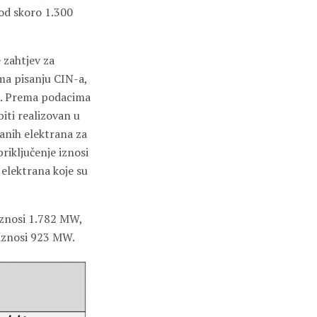
 od skoro 1.300
e zahtjev za
ma pisanju CIN-a,
ne. Prema podacima
biti realizovan u
ranih elektrana za
riključenje iznosi
elektrana koje su
iznosi 1.782 MW,
 iznosi 923 MW.