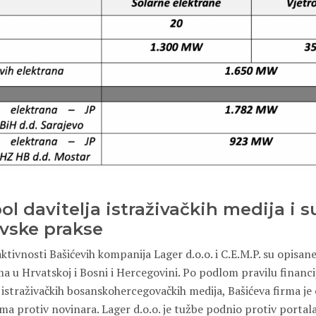
l davitelja istraživačkih medija i s
vske prakse
ktivnosti Bašićevih kompanija Lager d.o.o. i C.E.M.P. su opisane
a u Hrvatskoj i Bosni i Hercegovini. Po podlom pravilu financi
 istraživačkih bosanskohercegovačkih medija, Bašićeva firma je
ma protiv novinara. Lager d.o.o. je tužbe podnio protiv portal