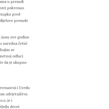
ama u presudi
nosti pokrenuo
ostupku pred
dijelove presude
u junu ove godine
u naredna četiri
 kojim se
metnoj odluci
 te da je ukupno
eresantni i Uredu
nom odvjetništvu
.o. je i
 Među devet