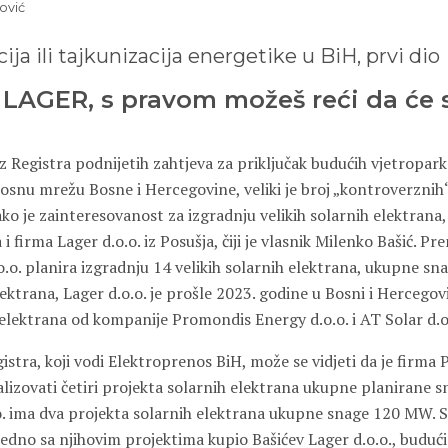
ović
ija ili tajkunizacija energetike u BiH, prvi dio
LAGER, s pravom možeš reći da će s
 Registra podnijetih zahtjeva za priključak budućih vjetropark
osnu mrežu Bosne i Hercegovine, veliki je broj „kontroverznih“
Tako je zainteresovanost za izgradnju velikih solarnih elektrana, 
 i firma Lager d.o.o. iz Posušja, čiji je vlasnik Milenko Bašić. P
o.o. planira izgradnju 14 velikih solarnih elektrana, ukupne s
ktrana, Lager d.o.o. je prošle 2023. godine u Bosni i Hercegovi
 elektrana od kompanije Promondis Energy d.o.o. i AT Solar d.o
stra, koji vodi Elektroprenos BiH, može se vidjeti da je firm
ealizovati četiri projekta solarnih elektrana ukupne planirane
o. ima dva projekta solarnih elektrana ukupne snage 120 MW. S
jedno sa njihovim projektima kupio Bašićev Lager d.o.o., budući