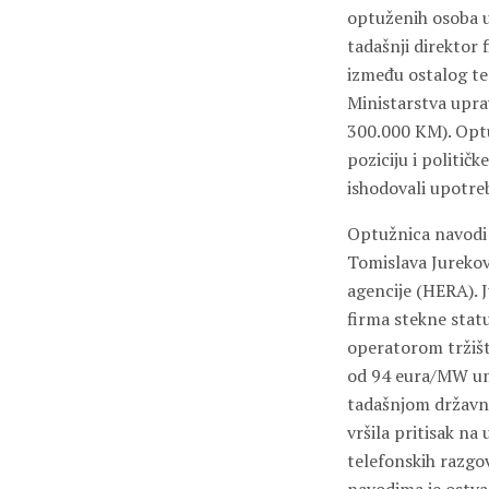
optuženih osoba u 
tadašnji direktor 
između ostalog te
Ministarstva upra
300.000 KM). Optu
poziciju i politič
ishodovali upotreb
Optužnica navodi 
Tomislava Jurekov
agencije (HERA). J
firma stekne stat
operatorom tržišt
od 94 eura/MW umj
tadašnjom državno
vršila pritisak n
telefonskih razgov
navodima je ostvar