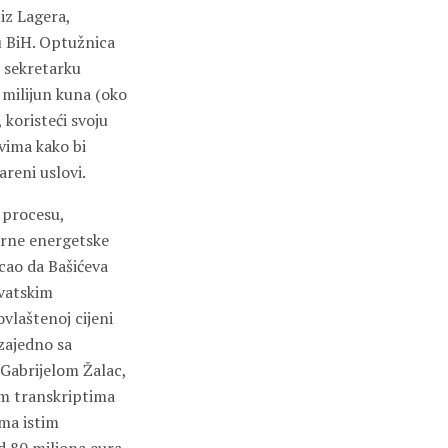
iz Lagera,
 u BiH. Optužnica
 sekretarku
 milijun kuna (oko
koristeći svoju
tvima kako bi
areni uslovi.
 procesu,
orne energetske
icao da Bašićeva
rvatskim
vlaštenoj cijeni
zajedno sa
Gabrijelom Žalac,
im transkriptima
ema istim
d 80 miliona eura,