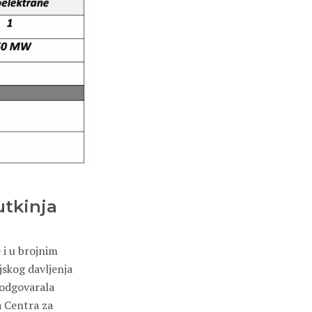
utkinja
 i u brojnim
jskog davljenja
 odgovarala
a Centra za