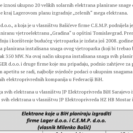
me iznosi ukupno 20 velikih solarnih elektrana planirane snage
je kraj Lagerovom planu izgradnje „zelenih“ mega elektrana.
.o.o., a koja je u vlasništvu Bašićeve firme C.E.M.P. podnijela j
laniranu vjetroelektranu „Gradina“ u opštini Tomislavgrad. Pre
dnju i korištenje budućeg vjetroparka je izdata još 2008. godi
a planirana instalisana snaga ovog vjetroparka (koji bi trebao 
 čak 350 MW. Na ovaj način ukupna instalisana snaga svih plani
GER d.o.o. i druge firme koje mu pripadaju, podnio zahtjeve za p
 apetitu se radi, najbolje svjedoče podaci o ukupnim snagama 
nih elektroprivrednih kompanija u Federaciji BiH.
 svih elektrana u vlasništvu JP Elektroprivreda BiH Sarajevo 
svih elektrana u vlasništvu JP Elektroprivreda HZ HB Mostar