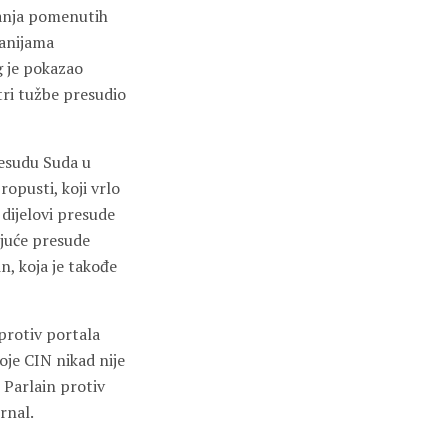
isanja pomenutih
panijama
g je pokazao
tri tužbe presudio
resudu Suda u
ropusti, koji vrlo
 dijelovi presude
ujuće presude
in, koja je takođe
 protiv portala
oje CIN nikad nije
e Parlain protiv
rnal.