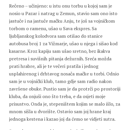
Rečeno – učinjeno: u istu onu torbu u kojoj sam je
nosio u Pazar i natrag u Zemun, stavio sam ono isto
jastuče i na jastuče mačku Anju, te još sa vojničkom
torbom o ramenu, ušao u Sava ekspres. Sa
ljubljanskog kolodvora sam otišao do stanice
autobusa broj 1 za Vižmarje, ušao u njega i sišao kod
kasarne. Kroz kapiju sam ušao sretno, bez ikakva
pretresa i suvišnih pitanja dežurnih. Sreća možda
prati hrabre, ali je te večeri pratila i jednog
usplahirenog i drhtavog nosača mačke u torbi. Odnio
sam je u vojnički klub, tamo gdje sam radio nakon
završene obuke. Pustio sam je da protrči po prostoriji
kluba, da onjuši ono što treba, e da osjeti moje
prisustvo. Onda je, stepeništem kojim se malo išlo, za
mnom sišla u dvorište. Ostavio sam joj hrane kraj
jednoga kestena i kazao joj da ćemo se vidjeti sutra.