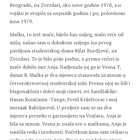
Beogradu, na Zvezdari, oko nove godine 1978, a u
vojsku je stupila sa nepunih godinu i po, polovinom
juna 1979.
Mačku, to jest mače, bijelo kao snijeg, malo veće od
miša, našao sam u dubokom snijegu iza prvog
paviljona studentskog doma Rifat Burdžević, na
Zvezdari. To je bilo prije podne, a prema večeri je
mače dobilo ime Anja. Nadjenula joj ga je
Vesna T
,
danas
B
. Mačka je dva mjeseca stanovala sa mnom u
četvorokrevetnoj studentskoj sobi. Prema njoj su bili i
blagonakloni i dobri moji cimeri, svi Sandžaklije:
Hasan Koničanin
–
Tange
,
Ferid
Kriještorac
i moj
imenjak
Bahtijarević
. U proljeće sam se na dva
mjeseca preselio u garsonijeru na Vračaru, Anja je
bila sa mnom. Vesna je znala sve o mačkama, Anju je
naučila redu i urednosti. Početkom juna sam otišao u