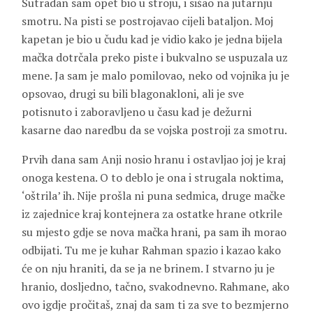
Sutradan sam opet bio u stroju, i sišao na jutarnju
smotru. Na pisti se postrojavao cijeli bataljon. Moj
kapetan je bio u čudu kad je vidio kako je jedna bijela
mačka dotrčala preko piste i bukvalno se uspuzala uz
mene. Ja sam je malo pomilovao, neko od vojnika ju je
opsovao, drugi su bili blagonakloni, ali je sve
potisnuto i zaboravljeno u času kad je dežurni
kasarne dao naredbu da se vojska postroji za smotru.
Prvih dana sam Anji nosio hranu i ostavljao joj je kraj
onoga kestena. O to deblo je ona i strugala noktima,
‘oštrila’ ih. Nije prošla ni puna sedmica, druge mačke
iz zajednice kraj kontejnera za ostatke hrane otkrile
su mjesto gdje se nova mačka hrani, pa sam ih morao
odbijati. Tu me je kuhar
Rahman
spazio i kazao kako
će on nju hraniti, da se ja ne brinem. I stvarno ju je
hranio, dosljedno, tačno, svakodnevno. Rahmane, ako
ovo igdje pročitaš, znaj da sam ti za sve to bezmjerno