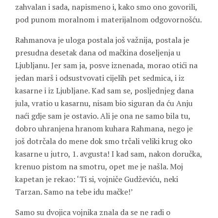
zahvalan i sada, napismeno i, kako smo ono govorili,
pod punom moralnom i materijalnom odgovornošću.
Rahmanova je uloga postala još važnija, postala je
presudna desetak dana od mačkina doseljenja u
Ljubljanu. Jer sam ja, posve iznenada, morao otići na
jedan marš i odsustvovati cijelih pet sedmica, i iz
kasarne i iz Ljubljane. Kad sam se, posljednjeg dana
jula, vratio u kasarnu, nisam bio siguran da ću Anju
naći gdje sam je ostavio. Ali je ona ne samo bila tu,
dobro uhranjena hranom kuhara Rahmana, nego je
još dotrčala do mene dok smo trčali veliki krug oko
kasarne u jutro, 1. avgusta! I kad sam, nakon doručka,
krenuo pistom na smotru, opet me je našla. Moj
kapetan je rekao: ‘Ti si, vojniče Gudževiću, neki
Tarzan. Samo na tebe idu mačke!’
Samo su dvojica vojnika znala da se ne radi o