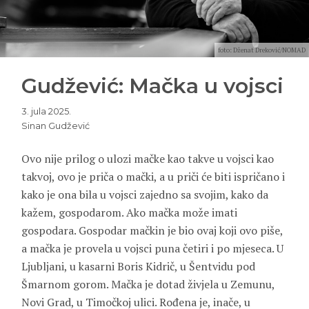
foto: Dženat Dreković/NOMAD
Gudžević: Mačka u vojsci
3. jula 2025.
Sinan Gudžević
Ovo nije prilog o ulozi mačke kao takve u vojsci kao
takvoj, ovo je priča o mački, a u priči će biti ispričano i
kako je ona bila u vojsci zajedno sa svojim, kako da
kažem, gospodarom. Ako mačka može imati
gospodara. Gospodar mačkin je bio ovaj koji ovo piše,
a mačka je provela u vojsci puna četiri i po mjeseca. U
Ljubljani, u kasarni Boris Kidrič, u Šentvidu pod
Šmarnom gorom. Mačka je dotad živjela u Zemunu,
Novi Grad, u Timočkoj ulici. Rođena je, inače, u