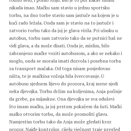
rodno selo, i ponio Anju. Bio je to put kakav nisam
nikada imao. Mačku sam stavio u jednu sportsku
torbu, na dno torbe stavio sam jastuče na kojem je u
kući rado ležala. Onda sam je stavio na to jastuče i
zatvorio torbu tako da joj je glava virila. Pri ulasku u
autobus, torbu sam zatvorio tako da se putnici baš ne
vidi glava, a da može disati. Onda je, mislim, bilo
zabranjeno mačke voziti autobusom, a ako se nekako i
moglo, onda se morala imati dozvola i posebna torba
za transport mačaka. Od toga nisam posjedovao
ništa, te je mačkina vožnja bila švercovanje. U
autobusu sjednem lijevo do prozora, kraj mene sjedi
neka djevojka. Torbu držim na koljenima, Anja počinje
da grebe, pa mijaukne. Ona djevojka se sva oduševi
što imam mačku, ja joj prstom pokažem da šuti. Mački
malko otvorim torbu, da može promoliti glavu.
Namjestim torbu tako da Anja može gledati kroz
prozor. Naiđe kontrolor, cijelu vječnost traje pregled