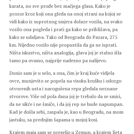
karata, no sve prođe bez mačjega glasa. Kako je
prozor kroz koji ona gleda na onoj strani na kojoj se
vidi kako iz suprotnog smjera dolaze vozila, na svako
vozilo ona pogleda i prati ga kako se približava, pa
kako se udaljava. Tako od Beograda do Pazara, 275
km. Nijedno vozilo nije propustila da ga ne isprati.
Ništa iskustvo, ništa analogija, glava joj je stalno išla
tamo pa ovamo, najprije nadesno pa nalijevo.
Donio sam je u selo, a ona, čim je kraj kuće vidjela
ovce, munjevito se popela na visoku krušku i odozgo
otvorenih usta i narogušena repa gledala neznane
stvorove. Više od pola dana joj je trebalo da se smiri,
da ne sikće i ne šmiče, i da joj rep ne bude napumpan.
Kad je došla sebi, zaspala je, kao u Beogradu, na mom
jastuku, sa prednjim šapama u mojoj kosi.
Krajem maja sam se preselio u Zemun, a krajem ljeta