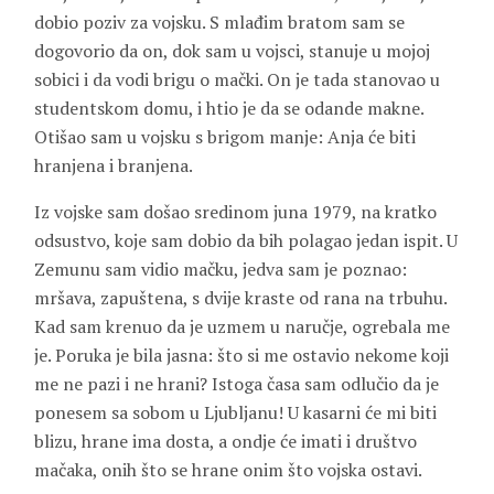
dobio poziv za vojsku. S mlađim bratom sam se
dogovorio da on, dok sam u vojsci, stanuje u mojoj
sobici i da vodi brigu o mački. On je tada stanovao u
studentskom domu, i htio je da se odande makne.
Otišao sam u vojsku s brigom manje: Anja će biti
hranjena i branjena.
Iz vojske sam došao sredinom juna 1979, na kratko
odsustvo, koje sam dobio da bih polagao jedan ispit. U
Zemunu sam vidio mačku, jedva sam je poznao:
mršava, zapuštena, s dvije kraste od rana na trbuhu.
Kad sam krenuo da je uzmem u naručje, ogrebala me
je. Poruka je bila jasna: što si me ostavio nekome koji
me ne pazi i ne hrani? Istoga časa sam odlučio da je
ponesem sa sobom u Ljubljanu! U kasarni će mi biti
blizu, hrane ima dosta, a ondje će imati i društvo
mačaka, onih što se hrane onim što vojska ostavi.