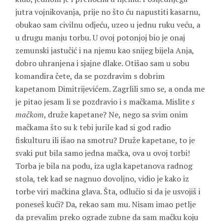
jutra vojnikovanja, prije no što ću napustiti kasarnu,
obukao sam civilnu odjeću, uzeo u jednu ruku veću, a
u drugu manju torbu. U ovoj potonjoj bio je onaj
zemunski jastučić i na njemu kao snijeg bijela Anja,
dobro uhranjena i sjajne dlake. Otišao sam u sobu
komandira čete, da se pozdravim s dobrim
kapetanom
Dimitrijevićem
. Zagrlili smo se, a onda me
je pitao jesam li se pozdravio i s mačkama. Mislite
s
mačkom
, druže kapetane? Ne, nego sa svim onim
mačkama što su k tebi jurile kad si god radio
fiskulturu ili išao na smotru? Druže kapetane, to je
svaki put bila samo jedna mačka, ova u ovoj torbi!
Torba je bila na podu, iza ugla kapetanova radnog
stola, tek kad se nagnuo dovoljno, vidio je kako iz
torbe viri mačkina glava. Šta, odlučio si da je usvojiš i
poneseš kući? Da, rekao sam mu. Nisam imao petlje
da prevalim preko ograde zubne da sam mačku koju