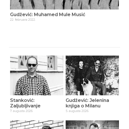
Gudžević: Muhamed Mule Musić
Gud
22. februara 2022.
23. f
Stanković:
Gudžević: Jelenina
Zaljubljivanje
knjiga o Milanu
7. augusta 2026.
5. augusta 2026.