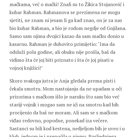
mačkama, već o mački! Znali su to
Žikica
Stojanović
i
kuhar Rahman. Rahmanova se prezimena ne mogu
sjetiti, ne znam ni jesam li ga kad znao, on je za nas
bio kuhar Rahman, a bio je rodom negdje od Gnjilana.
Samo sam njima dvojici kazao da sam mačku donio u
kasarnu. Rahman je duhovito primijetio: ‘Ima da
odsluži pola godine, ali obuku nije prošla, baš da
vidimo šta će joj biti priznato i šta će joj pisati u
vojnoj knjižici!’
Skoro svakoga jutra je Anja gledala prema pisti i
čekala smotru. Mom nastojanju da ne upadam u oči
prizorima s mačkom išlo je naruku što sam bio već
stariji vojnik i mogao sam ne ići na smotru kad bih
procijenio da baš ne moram. Ali sam se s mačkom
viđao redovno, popodne, ponekad iza večere.
Sastanci su bili kod kestena, nedjeljom bih je uveo i u
klub, jednom je i prenoćila u njemu. Posljednjega