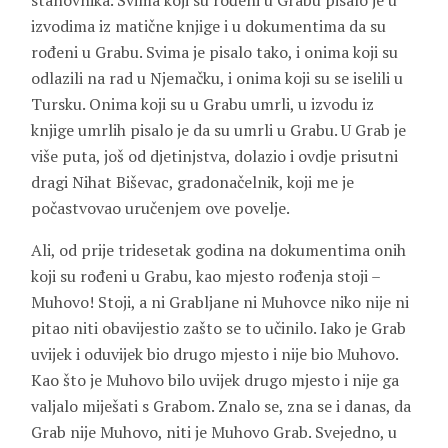
stanovnika. Svima koji su rođeni u Grabu pisalo je u
izvodima iz matične knjige i u dokumentima da su
rođeni u Grabu. Svima je pisalo tako, i onima koji su
odlazili na rad u Njemačku, i onima koji su se iselili u
Tursku. Onima koji su u Grabu umrli, u izvodu iz
knjige umrlih pisalo je da su umrli u Grabu. U Grab je
više puta, još od djetinjstva, dolazio i ovdje prisutni
dragi Nihat Biševac, gradonačelnik, koji me je
počastvovao uručenjem ove povelje.
Ali, od prije tridesetak godina na dokumentima onih
koji su rođeni u Grabu, kao mjesto rođenja stoji –
Muhovo! Stoji, a ni Grabljane ni Muhovce niko nije ni
pitao niti obavijestio zašto se to učinilo. Iako je Grab
uvijek i oduvijek bio drugo mjesto i nije bio Muhovo.
Kao što je Muhovo bilo uvijek drugo mjesto i nije ga
valjalo miješati s Grabom. Znalo se, zna se i danas, da
Grab nije Muhovo, niti je Muhovo Grab. Svejedno, u