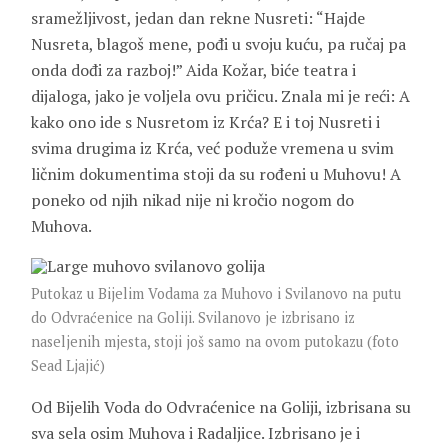
sramežljivost, jedan dan rekne Nusreti: “Hajde
Nusreta, blagoš mene, pođi u svoju kuću, pa ručaj pa
onda dođi za razboj!” Aida Kožar, biće teatra i
dijaloga, jako je voljela ovu pričicu. Znala mi je reći: A
kako ono ide s Nusretom iz Krća? E i toj Nusreti i
svima drugima iz Krća, već poduže vremena u svim
ličnim dokumentima stoji da su rođeni u Muhovu! A
poneko od njih nikad nije ni kročio nogom do
Muhova.
Putokaz u Bijelim Vodama za Muhovo i Svilanovo na putu
do Odvraćenice na Goliji. Svilanovo je izbrisano iz
naseljenih mjesta, stoji još samo na ovom putokazu (foto
Sead Ljajić)
Od Bijelih Voda do Odvraćenice na Goliji, izbrisana su
sva sela osim Muhova i Radaljice. Izbrisano je i