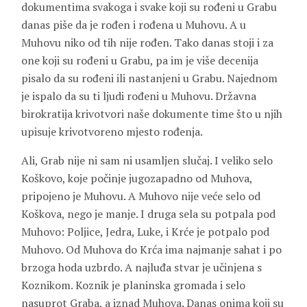
dokumentima svakoga i svake koji su rođeni u Grabu
danas piše da je rođen i rođena u Muhovu. A u
Muhovu niko od tih nije rođen. Tako danas stoji i za
one koji su rođeni u Grabu, pa im je više decenija
pisalo da su rođeni ili nastanjeni u Grabu. Najednom
je ispalo da su ti ljudi rođeni u Muhovu. Državna
birokratija krivotvori naše dokumente time što u njih
upisuje krivotvoreno mjesto rođenja.
Ali, Grab nije ni sam ni usamljen slučaj. I veliko selo
Koškovo, koje počinje jugozapadno od Muhova,
pripojeno je Muhovu. A Muhovo nije veće selo od
Koškova, nego je manje. I druga sela su potpala pod
Muhovo: Poljice, Jedra, Luke, i Krće je potpalo pod
Muhovo. Od Muhova do Krća ima najmanje sahat i po
brzoga hoda uzbrdo. A najluđa stvar je učinjena s
Koznikom. Koznik je planinska gromada i selo
nasuprot Graba, a iznad Muhova. Danas onima koji su