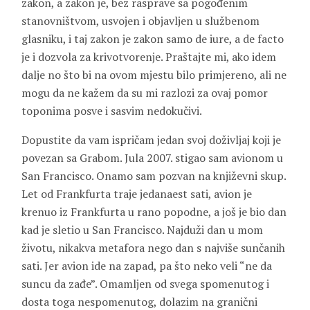
zakon, a zakon je, bez rasprave sa pogođenim
stanovništvom, usvojen i objavljen u službenom
glasniku, i taj zakon je zakon samo de iure, a de facto
je i dozvola za krivotvorenje. Praštajte mi, ako idem
dalje no što bi na ovom mjestu bilo primjereno, ali ne
mogu da ne kažem da su mi razlozi za ovaj pomor
toponima posve i sasvim nedokučivi.
Dopustite da vam ispričam jedan svoj doživljaj koji je
povezan sa Grabom. Jula 2007. stigao sam avionom u
San Francisco. Onamo sam pozvan na književni skup.
Let od Frankfurta traje jedanaest sati, avion je
krenuo iz Frankfurta u rano popodne, a još je bio dan
kad je sletio u San Francisco. Najduži dan u mom
životu, nikakva metafora nego dan s najviše sunčanih
sati. Jer avion ide na zapad, pa što neko veli “ne da
suncu da zađe”. Omamljen od svega spomenutog i
dosta toga nespomenutog, dolazim na granični