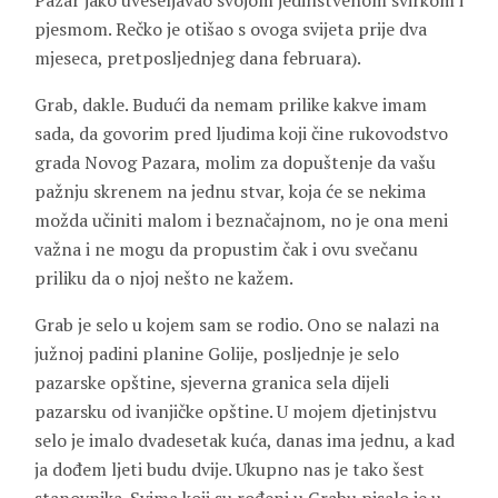
Pazar jako uveseljavao svojom jedinstvenom svirkom i
pjesmom. Rečko je otišao s ovoga svijeta prije dva
mjeseca, pretposljednjeg dana februara).
Grab, dakle. Budući da nemam prilike kakve imam
sada, da govorim pred ljudima koji čine rukovodstvo
grada Novog Pazara, molim za dopuštenje da vašu
pažnju skrenem na jednu stvar, koja će se nekima
možda učiniti malom i beznačajnom, no je ona meni
važna i ne mogu da propustim čak i ovu svečanu
priliku da o njoj nešto ne kažem.
Grab je selo u kojem sam se rodio. Ono se nalazi na
južnoj padini planine Golije, posljednje je selo
pazarske opštine, sjeverna granica sela dijeli
pazarsku od ivanjičke opštine. U mojem djetinjstvu
selo je imalo dvadesetak kuća, danas ima jednu, a kad
ja dođem ljeti budu dvije. Ukupno nas je tako šest