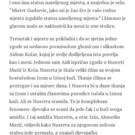
i ono ima status naseljenog mjesta, a susjedno je selo.
“Mister Gudzevic, jako mi je žao što je vaše rodno
mjesto izgubilo status naseljenog mjesta.” I kimnuo je
glavom malo se naklonivši ka meni iz one stolice.
Trenutak i mjesto su prikladni i da se sjetim jedne
zgode sa nedavno preminulom glumicom i slikarkom
Aidom Kožar, kojoj je ovdje dodijeljena ista povelja
kao i meni. Jednom sam Aidi ispričao zgodu o Nusreti
Murić iz Krća. Nusreta je tkala veliki ćilim sa svojom
bratučedom Izom u Izinoj kući. Tkanje ćilima se
protegne i na mjesec dana. I Nusreta bi u dane tkanja
sa Izom i ostalim članovima porodice ručala u Izinoj
kući. Ali se Nusreta sramila. To je kompleksan
fenomen: djevojka se srami da jede čak i u kući svoga
amidže. I taj amidža Nusretin, a otac Izin, Ahmedin
Murić, vidjevši kako Nusreta za njegovom sofrom
stalno jede premalo, a znajući djevojačku