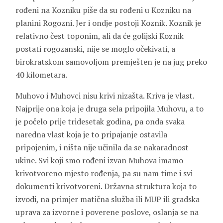
rođeni na Kozniku piše da su rođeni u Kozniku na
planini Rogozni. Jer i ondje postoji Koznik. Koznik je
relativno čest toponim, ali da će golijski Koznik
postati rogozanski, nije se moglo očekivati, a
birokratskom samovoljom premješten je na jug preko
40 kilometara.
Muhovo i Muhovci nisu krivi nizašta. Kriva je vlast.
Najprije ona koja je druga sela pripojila Muhovu, a to
je počelo prije tridesetak godina, pa onda svaka
naredna vlast koja je to pripajanje ostavila
pripojenim, i ništa nije učinila da se nakaradnost
ukine. Svi koji smo rođeni izvan Muhova imamo
krivotvoreno mjesto rođenja, pa su nam time i svi
dokumenti krivotvoreni. Državna struktura koja to
izvodi, na primjer matična služba ili MUP ili gradska
uprava za izvorne i poverene poslove, oslanja se na