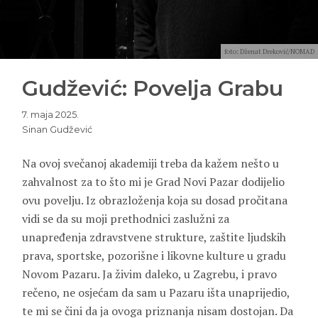
foto: Dženat Dreković/NOMAD
Gudžević: Povelja Grabu
7. maja 2025.
Sinan Gudžević
Na ovoj svečanoj akademiji treba da kažem nešto u
zahvalnost za to što mi je Grad Novi Pazar dodijelio
ovu povelju. Iz obrazloženja koja su dosad pročitana
vidi se da su moji prethodnici zaslužni za
unapređenja zdravstvene strukture, zaštite ljudskih
prava, sportske, pozorišne i likovne kulture u gradu
Novom Pazaru. Ja živim daleko, u Zagrebu, i pravo
rečeno, ne osjećam da sam u Pazaru išta unaprijedio,
te mi se čini da ja ovoga priznanja nisam dostojan. Da