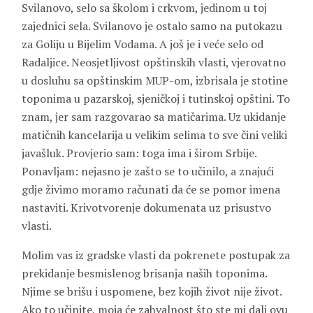
Svilanovo, selo sa školom i crkvom, jedinom u toj
zajednici sela. Svilanovo je ostalo samo na putokazu
za Goliju u Bijelim Vodama. A još je i veće selo od
Radaljice. Neosjetljivost opštinskih vlasti, vjerovatno
u dosluhu sa opštinskim MUP-om, izbrisala je stotine
toponima u pazarskoj, sjeničkoj i tutinskoj opštini. To
znam, jer sam razgovarao sa matičarima. Uz ukidanje
matičnih kancelarija u velikim selima to sve čini veliki
javašluk. Provjerio sam: toga ima i širom Srbije.
Ponavljam: nejasno je zašto se to učinilo, a znajući
gdje živimo moramo računati da će se pomor imena
nastaviti. Krivotvorenje dokumenata uz prisustvo
vlasti.
Molim vas iz gradske vlasti da pokrenete postupak za
prekidanje besmislenog brisanja naših toponima.
Njime se brišu i uspomene, bez kojih život nije život.
Ako to učinite, moja će zahvalnost što ste mi dali ovu