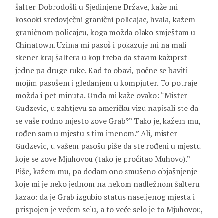
šalter. Dobrodošli u Sjedinjene Države, kaže mi
kosooki sredovječni granični policajac, hvala, kažem
graničnom policajcu, koga možda olako smještam u
Chinatown. Uzima mi pasoš i pokazuje mi na mali
skener kraj šaltera u koji treba da stavim kažiprst
jedne pa druge ruke. Kad to obavi, počne se baviti
mojim pasošem i gledanjem u kompjuter. To potraje
možda i pet minuta. Onda mi kaže ovako: “Mister
Gudzevic, u zahtjevu za američku vizu napisali ste da
se vaše rodno mjesto zove Grab?” Tako je, kažem mu,
rođen sam u mjestu s tim imenom.” Ali, mister
Gudzevic, u vašem pasošu piše da ste rođeni u mjestu
koje se zove Mjuhovou (tako je pročitao Muhovo).”
Piše, kažem mu, pa dodam ono smušeno objašnjenje
koje mi je neko jednom na nekom nadležnom šalteru
kazao: da je Grab izgubio status naseljenog mjesta i
prispojen je većem selu, a to veće selo je to Mjuhovou,