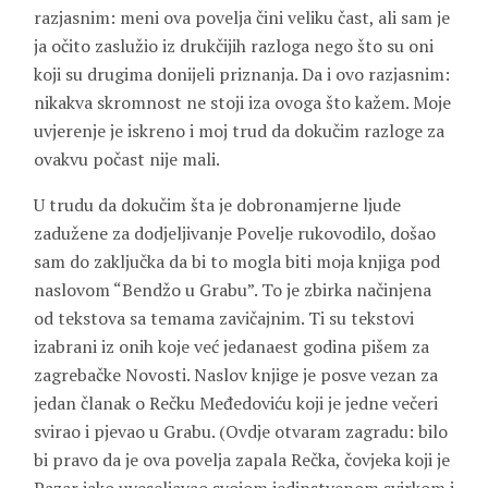
razjasnim: meni ova povelja čini veliku čast, ali sam je
ja očito zaslužio iz drukčijih razloga nego što su oni
koji su drugima donijeli priznanja. Da i ovo razjasnim:
nikakva skromnost ne stoji iza ovoga što kažem. Moje
uvjerenje je iskreno i moj trud da dokučim razloge za
ovakvu počast nije mali.
U trudu da dokučim šta je dobronamjerne ljude
zadužene za dodjeljivanje Povelje rukovodilo, došao
sam do zaključka da bi to mogla biti moja knjiga pod
naslovom “Bendžo u Grabu”. To je zbirka načinjena
od tekstova sa temama zavičajnim. Ti su tekstovi
izabrani iz onih koje već jedanaest godina pišem za
zagrebačke Novosti. Naslov knjige je posve vezan za
jedan članak o Rečku Međedoviću koji je jedne večeri
svirao i pjevao u Grabu. (Ovdje otvaram zagradu: bilo
bi pravo da je ova povelja zapala Rečka, čovjeka koji je