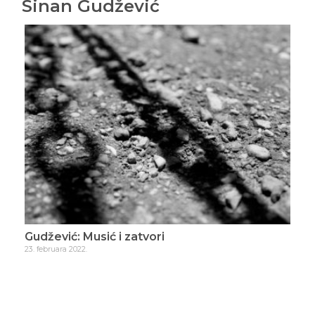
Sinan Gudžević
Gudžević: Musić i zatvori
Gud
23. februara 2022.
8. ma