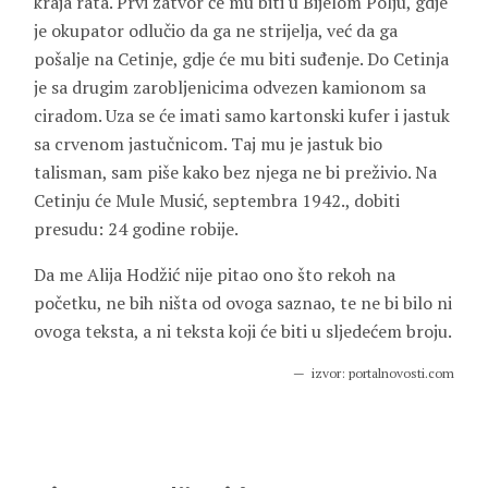
kraja rata. Prvi zatvor će mu biti u Bijelom Polju, gdje
je okupator odlučio da ga ne strijelja, već da ga
pošalje na Cetinje, gdje će mu biti suđenje. Do Cetinja
je sa drugim zarobljenicima odvezen kamionom sa
ciradom. Uza se će imati samo kartonski kufer i jastuk
sa crvenom jastučnicom. Taj mu je jastuk bio
talisman, sam piše kako bez njega ne bi preživio. Na
Cetinju će Mule Musić, septembra 1942., dobiti
presudu: 24 godine robije.
Da me Alija Hodžić nije pitao ono što rekoh na
početku, ne bih ništa od ovoga saznao, te ne bi bilo ni
ovoga teksta, a ni teksta koji će biti u sljedećem broju.
izvor: portalnovosti.com