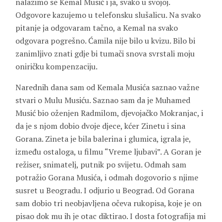
nalazimo se Kemal Musić i ja, svako u svojoj.
Odgovore kazujemo u telefonsku slušalicu. Na svako
pitanje ja odgovaram tačno, a Kemal na svako
odgovara pogrešno. Ćamila nije bilo u kvizu. Bilo bi
zanimljivo znati gdje bi tumači snova svrstali moju
oniričku kompenzaciju.
Narednih dana sam od Kemala Musića saznao važne
stvari o Mulu Musiću. Saznao sam da je Muhamed
Musić bio oženjen Radmilom, djevojačko Mokranjac, i
da je s njom dobio dvoje djece, kćer Zinetu i sina
Gorana. Zineta je bila balerina i glumica, igrala je,
između ostaloga, u filmu “Vreme ljubavi”. A Goran je
režiser, snimatelj, putnik po svijetu. Odmah sam
potražio Gorana Musića, i odmah dogovorio s njime
susret u Beogradu. I odjurio u Beograd. Od Gorana
sam dobio tri neobjavljena očeva rukopisa, koje je on
pisao dok mu ih je otac diktirao. I dosta fotografija mi