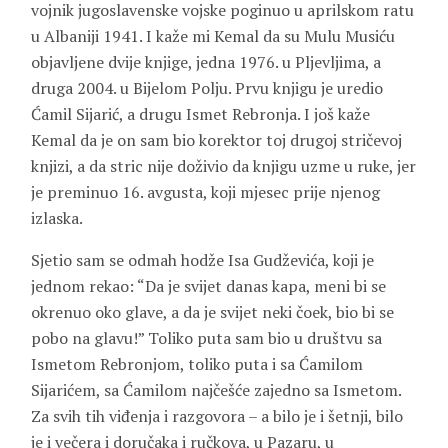
vojnik jugoslavenske vojske poginuo u aprilskom ratu
u Albaniji 1941. I kaže mi Kemal da su Mulu Musiću
objavljene dvije knjige, jedna 1976. u Pljevljima, a
druga 2004. u Bijelom Polju. Prvu knjigu je uredio
Ćamil Sijarić, a drugu Ismet Rebronja. I još kaže
Kemal da je on sam bio korektor toj drugoj stričevoj
knjizi, a da stric nije doživio da knjigu uzme u ruke, jer
je preminuo 16. avgusta, koji mjesec prije njenog
izlaska.
Sjetio sam se odmah hodže Isa Gudževića, koji je
jednom rekao: “Da je svijet danas kapa, meni bi se
okrenuo oko glave, a da je svijet neki čoek, bio bi se
pobo na glavu!” Toliko puta sam bio u društvu sa
Ismetom Rebronjom, toliko puta i sa Ćamilom
Sijarićem, sa Ćamilom najčešće zajedno sa Ismetom.
Za svih tih viđenja i razgovora – a bilo je i šetnji, bilo
je i večera i doručaka i ručkova, u Pazaru, u