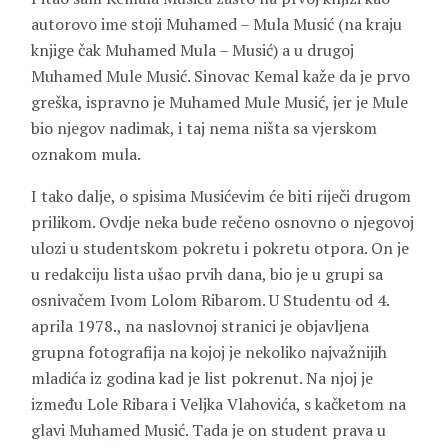
autorovo ime stoji Muhamed – Mula Musić (na kraju
knjige čak Muhamed Mula – Musić) a u drugoj
Muhamed Mule Musić. Sinovac Kemal kaže da je prvo
greška, ispravno je Muhamed Mule Musić, jer je Mule
bio njegov nadimak, i taj nema ništa sa vjerskom
oznakom mula.
I tako dalje, o spisima Musićevim će biti riječi drugom
prilikom. Ovdje neka bude rečeno osnovno o njegovoj
ulozi u studentskom pokretu i pokretu otpora. On je
u redakciju lista ušao prvih dana, bio je u grupi sa
osnivačem Ivom Lolom Ribarom. U Studentu od 4.
aprila 1978., na naslovnoj stranici je objavljena
grupna fotografija na kojoj je nekoliko najvažnijih
mladića iz godina kad je list pokrenut. Na njoj je
između Lole Ribara i Veljka Vlahovića, s kačketom na
glavi Muhamed Musić. Tada je on student prava u