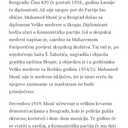
Beogradu. Član KPJ će postati 1938., godinu kasnije
će diplomirati. Ali nije njegov put do Partije bio
običan. Muhamed Musić je u Beograd došao sa
diplomom Velike medrese u Skopju. Diplomirani
hodža ulazi u Komunističku partiju. Još u skopskoj
medresi napisao je, zajedno sa Muharemom
Paripovićem povijest skopskog školstva. Taj rad je, po
svjedočenju Saita Š. Šabotića, nagradila i objavila
gradska opština Skopje, a objavljen je i u godišnjaku
Velike medrese za školsku godinu 1934/35. Muhamed
Musić nije iz medrese isključen, jer je imao sreću da
njegovo zanimanje za marksizam ne bude
primijećeno.
Decembra 1939. Musić učestvuje u velikim krvavim
demonstracijama u Beogradu, koje je policija gušila
okrutno, koristeći i dum-dum municiju. Te godine će
se vratiti u zavičaj, a Komunistička partija će mu dati