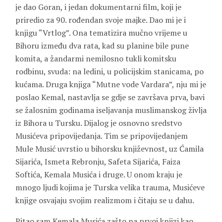
je dao Goran, i jedan dokumentarni film, koji je
priredio za 90. rođendan svoje majke. Dao mi je i
knjigu “Vrtlog”. Ona tematizira mučno vrijeme u
Bihoru između dva rata, kad su planine bile pune
komita, a žandarmi nemilosno tukli komitsku
rodbinu, svuda: na ledini, u policijskim stanicama, po
kućama. Druga knjiga “Mutne vode Vardara”, nju mi je
poslao Kemal, nastavlja se gdje se završava prva, bavi
se žalosnim godinama iseljavanja muslimanskog življa
iz Bihora u Tursku. Dijalog je osnovno sredstvo
Musićeva pripovijedanja. Tim se pripovijedanjem
Mule Musić uvrstio u bihorsku književnost, uz Ćamila
Sijarića, Ismeta Rebronju, Safeta Sijarića, Faiza
Softića, Kemala Musića i druge. U onom kraju je
mnogo ljudi kojima je Turska velika trauma, Musićeve
knjige osvajaju svojim realizmom i čitaju se u dahu.
Pitao sam Kemala Musića zašto na prvoj knjizi kao