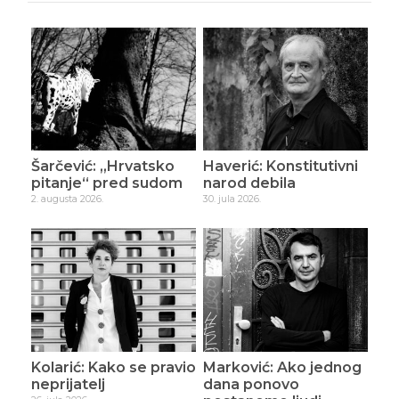
Šarčević: „Hrvatsko
Haverić: Konstitutivni
pitanje“ pred sudom
narod debila
2. augusta 2026.
30. jula 2026.
Kolarić: Kako se pravio
Marković: Ako jednog
neprijatelj
dana ponovo