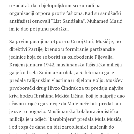
u zadatak da u bjelopoljskom srezu radi na
organizaciji otpora protiv fašizma. Kad su sandžački
antifašisti osnovali “List Sandžaka”, Muhamed Musić
im je dao potpunu podršku.
Sa prvim pucnjima otpora u Crnoj Gori, Musić je, po
direktivi Partije, krenuo u formiranje partizanske
jedinice koja će se boriti za oslobođenje Pljevalja.
Krajem januara 1942. muslimanska fašistička milicija
ga je kod sela Zminca zarobila, a 3. februara ga je
predala talijanskim vlastima u Bijelom Polju. Musićev
prvoborački drug Hivzo Čindrak za tu predaju najviše
krivi hodžu Ibrahima Mekića Ličinu, koji je najprije dao
i časnu i riječ i garancije da Mule neće biti predat, ali
je sve to pogazio. Muslimanska kolaboracionistička
milicija je u odjeći “karabinjera” predala Mula Musića,
i od toga će dana on biti zarobljenik i mučenik do