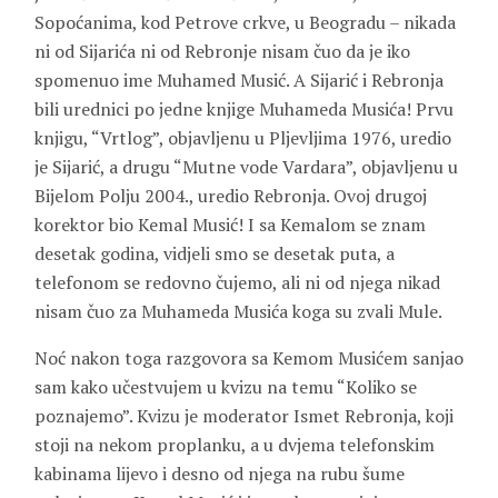
Sopoćanima, kod Petrove crkve, u Beogradu – nikada
ni od Sijarića ni od Rebronje nisam čuo da je iko
spomenuo ime Muhamed Musić. A Sijarić i Rebronja
bili urednici po jedne knjige Muhameda Musića! Prvu
knjigu, “Vrtlog”, objavljenu u Pljevljima 1976, uredio
je Sijarić, a drugu “Mutne vode Vardara”, objavljenu u
Bijelom Polju 2004., uredio Rebronja. Ovoj drugoj
korektor bio Kemal Musić! I sa Kemalom se znam
desetak godina, vidjeli smo se desetak puta, a
telefonom se redovno čujemo, ali ni od njega nikad
nisam čuo za Muhameda Musića koga su zvali Mule.
Noć nakon toga razgovora sa Kemom Musićem sanjao
sam kako učestvujem u kvizu na temu “Koliko se
poznajemo”. Kvizu je moderator Ismet Rebronja, koji
stoji na nekom proplanku, a u dvjema telefonskim
kabinama lijevo i desno od njega na rubu šume