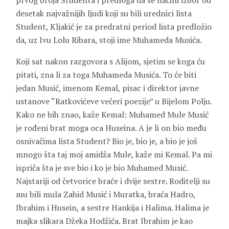
prvog broja Studenta i predloga da se načini izbor od
desetak najvažnijih ljudi koji su bili urednici lista
Student, Kljakić je za predratni period lista predložio
da, uz Ivu Lolu Ribara, stoji ime Muhameda Musića.
Koji sat nakon razgovora s Alijom, sjetim se koga ću
pitati, zna li za toga Muhameda Musića. To će biti
jedan Musić, imenom Kemal, pisac i direktor javne
ustanove “Ratkovićeve večeri poezije” u Bijelom Polju.
Kako ne bih znao, kaže Kemal: Muhamed Mule Musić
je rođeni brat moga oca Huseina. A je li on bio među
osnivačima lista Student? Bio je, bio je, a bio je još
mnogo šta taj moj amidža Mule, kaže mi Kemal. Pa mi
ispriča šta je sve bio i ko je bio Muhamed Musić.
Najstariji od četvorice braće i dvije sestre. Roditelji su
mu bili mula Zahid Musić i Muratka, braća Hadro,
Ibrahim i Husein, a sestre Hankija i Halima. Halima je
majka slikara Džeka Hodžića. Brat Ibrahim je kao