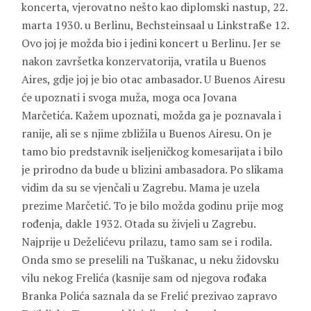
koncerta, vjerovatno nešto kao diplomski nastup, 22.
marta 1930. u Berlinu, Bechsteinsaal u Linkstraße 12.
Ovo joj je možda bio i jedini koncert u Berlinu. Jer se
nakon završetka konzervatorija, vratila u Buenos
Aires, gdje joj je bio otac ambasador. U Buenos Airesu
će upoznati i svoga muža, moga oca
Jovana
Marčetića
. Kažem upoznati, možda ga je poznavala i
ranije, ali se s njime zbližila u Buenos Airesu. On je
tamo bio predstavnik iseljeničkog komesarijata i bilo
je prirodno da bude u blizini ambasadora. Po slikama
vidim da su se vjenčali u Zagrebu. Mama je uzela
prezime
Marčetić
. To je bilo možda godinu prije mog
rođenja, dakle 1932. Otada su živjeli u Zagrebu.
Najprije u Deželićevu prilazu, tamo sam se i rodila.
Onda smo se preselili na Tuškanac, u neku židovsku
vilu nekog
Frelića
(kasnije sam od njegova rođaka
Branka Polića
saznala da se Frelić prezivao zapravo