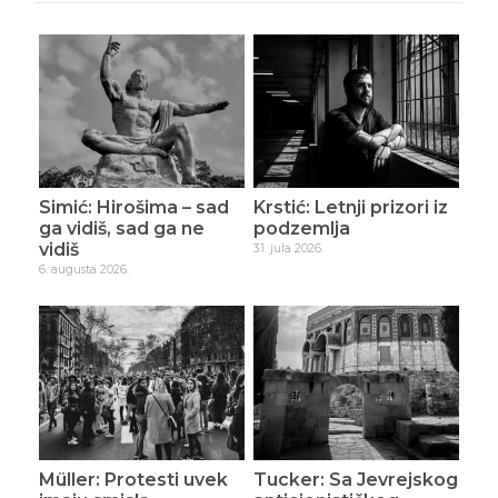
Simić: Hirošima – sad
Krstić: Letnji prizori iz
ga vidiš, sad ga ne
podzemlja
vidiš
31. jula 2026.
6. augusta 2026.
Müller: Protesti uvek
Tucker: Sa Jevrejskog