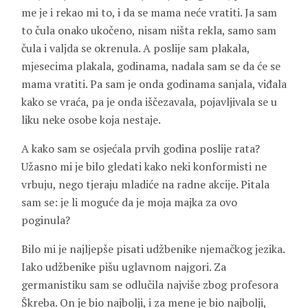
me je i rekao mi to, i da se mama neće vratiti. Ja sam
to čula onako ukočeno, nisam ništa rekla, samo sam
čula i valjda se okrenula. A poslije sam plakala,
mjesecima plakala, godinama, nadala sam se da će se
mama vratiti. Pa sam je onda godinama sanjala, viđala
kako se vraća, pa je onda iščezavala, pojavljivala se u
liku neke osobe koja nestaje.
A kako sam se osjećala prvih godina poslije rata?
Užasno mi je bilo gledati kako neki konformisti ne
vrbuju, nego tjeraju mladiće na radne akcije. Pitala
sam se: je li moguće da je moja majka za ovo
poginula?
Bilo mi je najljepše pisati udžbenike njemačkog jezika.
Iako udžbenike pišu uglavnom najgori. Za
germanistiku sam se odlučila najviše zbog profesora
Škreba
. On je bio najbolji, i za mene je bio najbolji,