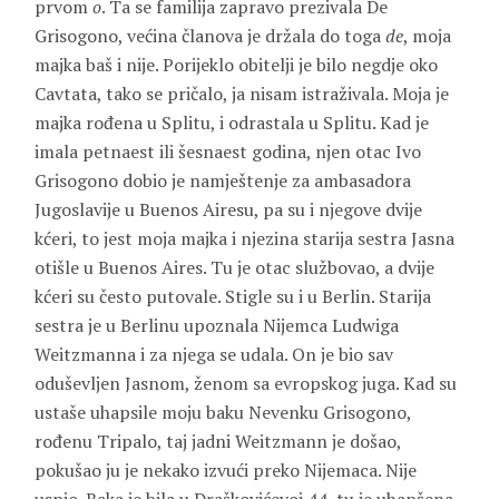
prvom
o
. Ta se familija zapravo prezivala
De
Grisogono
, većina članova je držala do toga
de
, moja
majka baš i nije. Porijeklo obitelji je bilo negdje oko
Cavtata, tako se pričalo, ja nisam istraživala. Moja je
majka rođena u Splitu, i odrastala u Splitu. Kad je
imala petnaest ili šesnaest godina, njen otac
Ivo
Grisogono
dobio je namještenje za ambasadora
Jugoslavije u Buenos Airesu, pa su i njegove dvije
kćeri, to jest moja majka i njezina starija sestra
Jasna
otišle u Buenos Aires. Tu je otac službovao, a dvije
kćeri su često putovale. Stigle su i u Berlin. Starija
sestra je u Berlinu upoznala Nijemca
Ludwiga
Weitzmanna
i za njega se udala. On je bio sav
oduševljen Jasnom, ženom sa evropskog juga. Kad su
ustaše uhapsile moju baku
Nevenku Grisogono
,
rođenu
Tripalo
, taj jadni Weitzmann je došao,
pokušao ju je nekako izvući preko Nijemaca. Nije