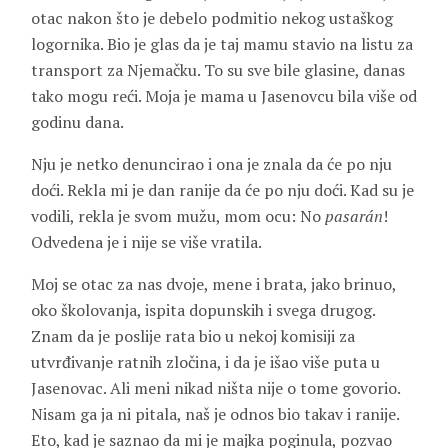
otac nakon što je debelo podmitio nekog ustaškog
logornika. Bio je glas da je taj mamu stavio na listu za
transport za Njemačku. To su sve bile glasine, danas
tako mogu reći. Moja je mama u Jasenovcu bila više od
godinu dana.
Nju je netko denuncirao i ona je znala da će po nju
doći. Rekla mi je dan ranije da će po nju doći. Kad su je
vodili, rekla je svom mužu, mom ocu: No
pasarán
!
Odvedena je i nije se više vratila.
Moj se otac za nas dvoje, mene i brata, jako brinuo,
oko školovanja, ispita dopunskih i svega drugog.
Znam da je poslije rata bio u nekoj komisiji za
utvrđivanje ratnih zločina, i da je išao više puta u
Jasenovac. Ali meni nikad ništa nije o tome govorio.
Nisam ga ja ni pitala, naš je odnos bio takav i ranije.
Eto, kad je saznao da mi je majka poginula, pozvao