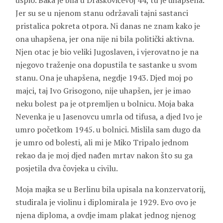
uspio. Baka je bila u Draškovićevoj 44, tu je uhapšena.
Jer su se u njenom stanu održavali tajni sastanci
pristalica pokreta otpora. Ni danas ne znam kako je
ona uhapšena, jer ona nije ni bila politički aktivna.
Njen otac je bio veliki Jugoslaven, i vjerovatno je na
njegovo traženje ona dopustila te sastanke u svom
stanu. Ona je uhapšena, negdje 1943. Djed moj po
majci, taj Ivo Grisogono, nije uhapšen, jer je imao
neku bolest pa je otpremljen u bolnicu. Moja baka
Nevenka
je u Jasenovcu umrla od tifusa, a djed Ivo je
umro početkom 1945. u bolnici. Mislila sam dugo da
je umro od bolesti, ali mi je
Miko Tripalo
jednom
rekao da je moj djed nađen mrtav nakon što su ga
posjetila dva čovjeka u civilu.
Moja majka se u Berlinu bila upisala na konzervatorij,
studirala je violinu i diplomirala je 1929. Evo ovo je
njena diploma, a ovdje imam plakat jednog njenog