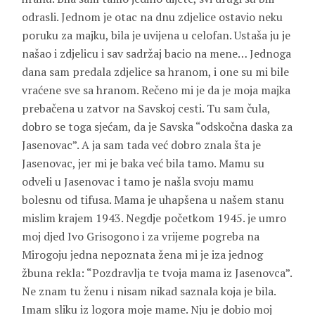
odrasli. Jednom je otac na dnu zdjelice ostavio neku
poruku za majku, bila je uvijena u celofan. Ustaša ju je
našao i zdjelicu i sav sadržaj bacio na mene… Jednoga
dana sam predala zdjelice sa hranom, i one su mi bile
vraćene sve sa hranom. Rečeno mi je da je moja majka
prebačena u zatvor na Savskoj cesti. Tu sam čula,
dobro se toga sjećam, da je Savska “odskočna daska za
Jasenovac”. A ja sam tada već dobro znala šta je
Jasenovac, jer mi je baka već bila tamo. Mamu su
odveli u Jasenovac i tamo je našla svoju mamu
bolesnu od tifusa. Mama je uhapšena u našem stanu
mislim krajem 1943. Negdje početkom 1945. je umro
moj djed Ivo Grisogono i za vrijeme pogreba na
Mirogoju jedna nepoznata žena mi je iza jednog
žbuna rekla: “Pozdravlja te tvoja mama iz Jasenovca”.
Ne znam tu ženu i nisam nikad saznala koja je bila.
Imam sliku iz logora moje mame. Nju je dobio moj