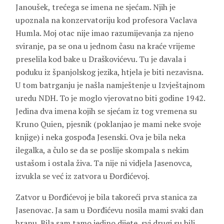
Janoušek
, trećega se imena ne sjećam. Njih je
upoznala na konzervatoriju kod profesora
Vaclava
Humla
. Moj otac nije imao razumijevanja za njeno
sviranje, pa se ona u jednom času na kraće vrijeme
preselila kod bake u Draškovićevu. Tu je davala i
poduku iz španjolskog jezika, htjela je biti nezavisna.
U tom batrganju je našla namještenje u Izvještajnom
uredu NDH. To je moglo vjerovatno biti godine 1942.
Jedina dva imena kojih se sjećam iz tog vremena su
Kruno Quien
, pjesnik (poklanjao je mami neke svoje
knjige) i neka gospođa
Jesenski
. Ova je bila neka
ilegalka, a čulo se da se poslije skompala s nekim
ustašom i ostala živa. Ta nije ni vidjela Jasenovca,
izvukla se već iz zatvora u Đorđićevoj.
Zatvor u Đorđićevoj je bila takoreći prva stanica za
Jasenovac. Ja sam u Đorđićevu nosila mami svaki dan
hranu. Bila sam tamo jedino dijete, svi drugi su bili