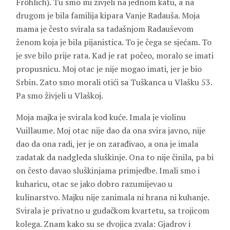
Fröhlich
). Tu smo mi živjeli na jednom katu, a na
drugom je bila familija kipara
Vanje Radauša
. Moja
mama je često svirala sa tadašnjom Radauševom
ženom koja je bila pijanistica. To je čega se sjećam. To
je sve bilo prije rata. Kad je rat počeo, moralo se imati
propusnicu. Moj otac je nije mogao imati, jer je bio
Srbin. Zato smo morali otići sa Tuškanca u Vlašku 53.
Pa smo živjeli u Vlaškoj.
Moja majka je svirala kod kuće. Imala je violinu
Vuillaume. Moj otac nije dao da ona svira javno, nije
dao da ona radi, jer je on zarađivao, a ona je imala
zadatak da nadgleda sluškinje. Ona to nije činila, pa bi
on često davao sluškinjama primjedbe. Imali smo i
kuharicu, otac se jako dobro razumijevao u
kulinarstvo. Majku nije zanimala ni hrana ni kuhanje.
Svirala je privatno u gudačkom kvartetu, sa trojicom
kolega. Znam kako su se dvojica zvala:
Gjadrov
i