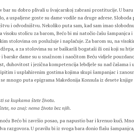
 bar su dobro plivali u švajcarskoj zabrani prostitucije. U baru s
alo, a uspaljene goste su dame vodile na druge adrese. Sloboda
tvu i odvodništvu. Nekoliko puta sam, kad sam imao slobodnu 
na visoku stolicu za barom, Bećo bi mi natočio čašu šampanjca 
skim stolovima on poslužuje i naplaćuje. Za barom su, na visok
a džepa, a za stolovima su se baškarili bogataši ili oni koji su htj
e i barske dame su u snažnom i naočitom Beću vidjele pouzdanog
t, duhovitost i jezična kompetencija lebdjele su nad čašama i 
 pripitim i usplahirenim gostima kojima skupi šampanjac i zan
 se mnogo puta epigrama Makedonija Konsula iz desete knjige 
asti sa kupkama štete životu.
no znaj: nema života bez njih.
i noću Bećo bi završio posao, pa napustio bar i krenuo kući. Mn
a razgovora. U pravilu bi iz svoga bara donio flašu šampanjca,