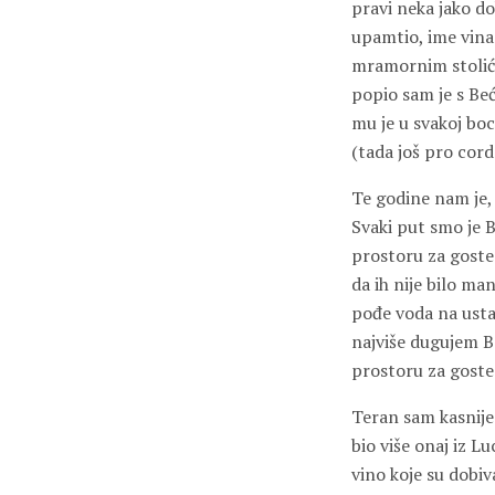
pravi neka jako do
upamtio, ime vina
mramornim stoliće
popio sam je s Beć
mu je u svakoj bo
(tada još pro cor
Te godine nam je, 
Svaki put smo je 
prostoru za goste
da ih nije bilo ma
pođe voda na usta
najviše dugujem Be
prostoru za goste 
Teran sam kasnije 
bio više onaj iz L
vino koje su dobiv