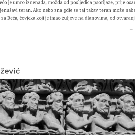
Bećo je umro iznenada, možda od posljedica psorijaze, prije osam
jenušavi teran. Ako neko zna gdje se taj takav teran može nabav
za Beća, čovjeka koji je imao žuljeve na dlanovima, od otvaran
žević