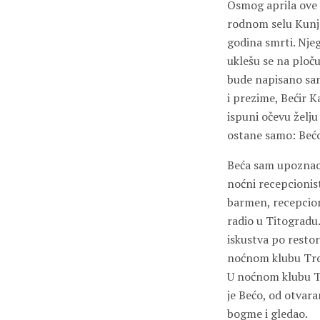
Osmog aprila ove g
rodnom selu Kunje
godina smrti. Njeg
uklešu se na ploč
bude napisano samo
i prezime, Bećir K
ispuni očevu želju
ostane samo: Bećo
Beća sam upoznao 
noćni recepcionist
barmen, recepcioner
radio u Titogradu
iskustva po restor
noćnom klubu Troca
U noćnom klubu Tr
je Bećo, od otvar
bogme i gledao.