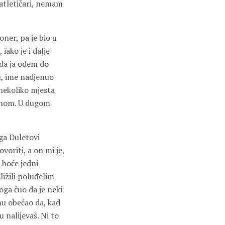
 atletičari, nemam
ner, pa je bio u
iako je i dalje
 da ja odem do
u, ime nadjenuo
 nekoliko mjesta
efonom. U dugom
ga Duletovi
oriti, a on mi je,
i hoće jedni
ližili poluđelim
oga čuo da je neki
 mu obećao da, kad
 nalijevaš. Ni to