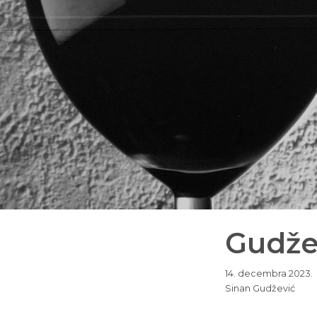
Gudžev
14. decembra 2023.
Sinan Gudžević