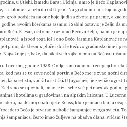
odine, u Utjehi, između Bara i Ulcinja, umro je Bećo Kaplanovi
, tri kilometra uzbrdo od Utjehe. Na grobu mu ne stoji ni godi
ov grob podsjeća na one koje ljudi za života pripreme, a kad od
u godine. Svojim kćerkama Jasmini i Sabini ostavio je želju da
: Bećo. Klesar, očito nije razumio Bećovu želju, pa mu je napi
aplanović, a ispod toga još i ono Bećo. Jasmina Kaplanović se no
 potpuno, da klesar s ploče izbriše Bećovo građansko ime i prez
. Najvažnije je, kaže, da nikakve brojke nema na Bećovu nišanu
u Lucernu, godine 1988. Ondje sam radio na recepciji hotela 
a, kod nas se to zove noćni portir, a Bećo me je zvao noćni dire
, kabaretista, vodič turistički. U Jugoslaviji je završio ugostite
. Kad smo se upoznali, imao je iza sebe već petnaestak godina 
anima i hotelima u gradovima i na alpskim liticama. U Lucernu 
dero, na desnoj obali rijeke Reuss, klub je imao i bar, a ovaj 
ocadero Bećo je otvarao najbolje šampanjce ovoga svijeta. Toga
anja šampanjaca, često imao žuljeve na obadva dlana. Pričam št