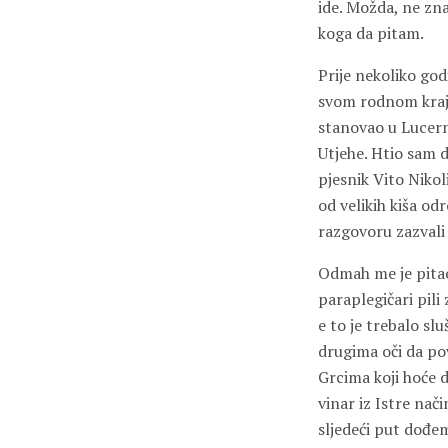
ide. Možda, ne zna
koga da pitam.
Prije nekoliko god
svom rodnom kraju 
stanovao u Lucernu
Utjehe. Htio sam d
pjesnik Vito Nikol
od velikih kiša od
razgovoru zazvali 
Odmah me je pitao
paraplegičari pili
e to je trebalo slu
drugima oči da pov
Grcima koji hoće d
vinar iz Istre nač
sljedeći put dođem