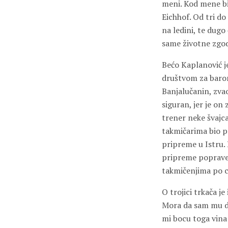
meni. Kod mene bi
Eichhof. Od tri do
na ledini, te dugo 
same životne zgode
Bećo Kaplanović je
društvom za barom
Banjalučanin, zva
siguran, jer je on
trener neke švajca
takmičarima bio p
pripreme u Istru.
pripreme poprave 
takmičenjima po ci
O trojici trkača j
Mora da sam mu dje
mi bocu toga vina 