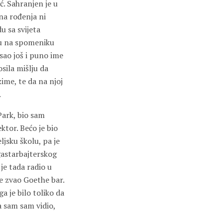
ć. Sahranjen je u
na rođenja ni
u sa svijeta
 mu na spomeniku
sao još i puno ime
sila mišlju da
ime, te da na njoj
.
Park, bio sam
ktor. Bećo je bio
ljsku školu, pa je
gastarbajterskog
je tada radio u
se zvao Goethe bar.
 je bilo toliko da
a sam sam vidio,