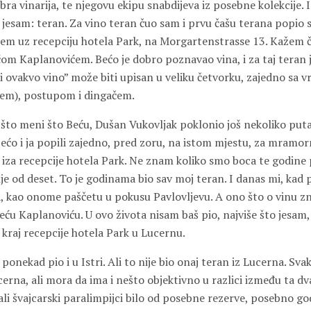
bra vinarija, te njegovu ekipu snabdijeva iz posebne kolekcije. 
 jesam: teran. Za vino teran čuo sam i prvu čašu terana popio 
m uz recepciju hotela Park, na Morgartenstrasse 13. Kažem čašu
om Kaplanovićem. Bećo je dobro poznavao vina, i za taj teran j
ci ovakvo vino” može biti upisan u veliku četvorku, zajedno sa
dem), postupom i dingačem.
što meni što Beću, Dušan Vukovljak poklonio još nekoliko puta 
Bećo i ja popili zajedno, pred zoru, na istom mjestu, za mramo
 iza recepcije hotela Park. Ne znam koliko smo boca te godine
nje od deset. To je godinama bio sav moj teran. I danas mi, kad
, kao onome paščetu u pokusu Pavlovljevu. A ono što o vinu z
ću Kaplanoviću. U ovo života nisam baš pio, najviše što jesam, 
kraj recepcije hotela Park u Lucernu.
ponekad pio i u Istri. Ali to nije bio onaj teran iz Lucerna. Sva
ucerna, ali mora da ima i nešto objektivno u razlici između ta d
ali švajcarski paralimpijci bilo od posebne rezerve, posebno god