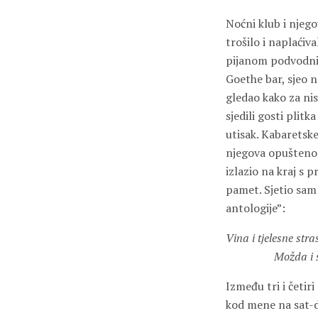
Noćni klub i njegov
trošilo i naplaćiv
pijanom podvodniš
Goethe bar, sjeo 
gledao kako za ni
sjedili gosti plitk
utisak. Kabaretsk
njegova opuštenos
izlazio na kraj s
pamet. Sjetio sam
antologije”:
Vina i tjelesne str
Možda i štete, 
Između tri i četir
kod mene na sat-dv