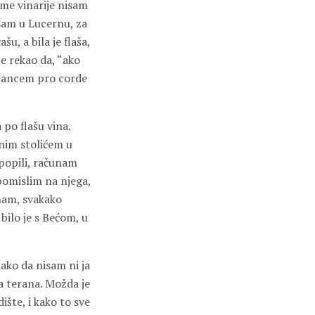
Ime vinarije nisam
sam u Lucernu, za
, a bila je flaša,
e rekao da, “ako
 vrancem pro corde
po flašu vina.
rnim stolićem u
 popili, računam
 pomislim na njega,
nam, svakako
bilo je s Bećom, u
kako da nisam ni ja
va terana. Možda je
ište, i kako to sve