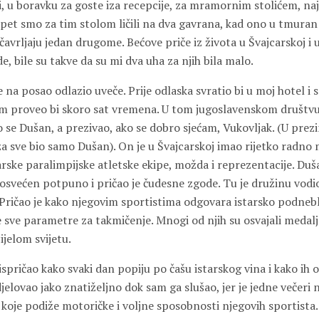
, u boravku za goste iza recepcije, za mramornim stolićem, naj
 pet smo za tim stolom ličili na dva gavrana, kad ono u tmuran 
čavrljaju jedan drugome. Bećove priče iz života u Švajcarskoj i u
, bile su takve da su mi dva uha za njih bila malo.
 na posao odlazio uveče. Prije odlaska svratio bi u moj hotel i
 proveo bi skoro sat vremena. U tom jugoslavenskom društvu b
o se Dušan, a prezivao, ako se dobro sjećam, Vukovljak. (U pre
 za sve bio samo Dušan). On je u Švajcarskoj imao rijetko radno m
rske paralimpijske atletske ekipe, možda i reprezentacije. Duš
osvećen potpuno i pričao je čudesne zgode. Tu je družinu vodi
 Pričao je kako njegovim sportistima odgovara istarsko podnebl
sve parametre za takmičenje. Mnogi od njih su osvajali medalj
jelom svijetu.
e ispričao kako svaki dan popiju po čašu istarskog vina i kako ih
lovao jako znatiželjno dok sam ga slušao, jer je jedne večeri n
koje podiže motoričke i voljne sposobnosti njegovih sportista.