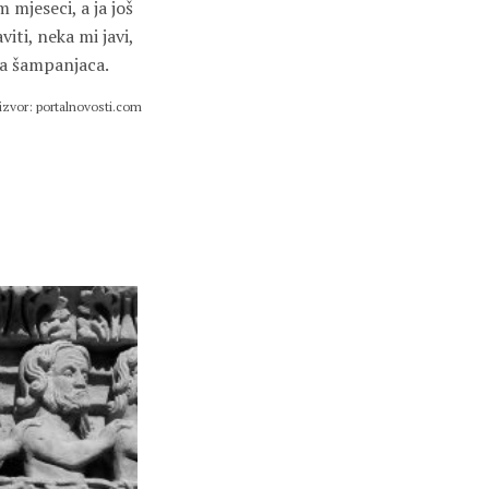
 mjeseci, a ja još
iti, neka mi javi,
ja šampanjaca.
izvor: portalnovosti.com