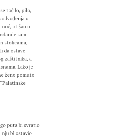
e točilo, pilo,
 podvođenja u
noć, otišao u
i odande sam
im stolicama,
eli da ostave
 zaštitnika, a
usnama. Lako je
osne žene pomute
“Palatinske
ogo puta bi svratio
 nju bi ostavio