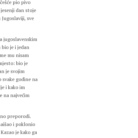
češće pio pivo
jesenji dan stoje
 Jugoslaviji, sve
 sa jugoslavenskim
io je i jedan
zime mu nisam
jesto: bio je
an je svojim
o svake godine na
je i kako im
e na najvećim
 ono preporodi.
aišao i poklonio
 Kazao je kako ga