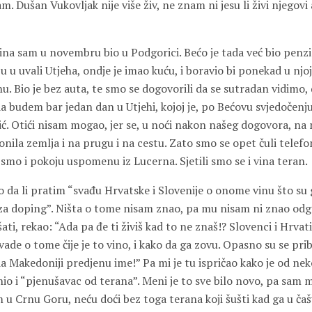
m. Dušan Vukovljak nije više živ, ne znam ni jesu li živi njegovi
ina sam u novembru bio u Podgorici. Bećo je tada već bio penzio
u uvali Utjeha, ondje je imao kuću, i boravio bi ponekad u njoj, 
. Bio je bez auta, te smo se dogovorili da se sutradan vidimo,
a budem bar jedan dan u Utjehi, kojoj je, po Bećovu svjedočenj
ić. Otići nisam mogao, jer se, u noći nakon našeg dogovora, na
ronila zemlja i na prugu i na cestu. Zato smo se opet čuli tel
smo i pokoju uspomenu iz Lucerna. Sjetili smo se i vina teran.
 da li pratim “svađu Hrvatske i Slovenije o onome vinu što su 
 za doping”. Ništa o tome nisam znao, pa mu nisam ni znao odgov
šati, rekao: “Ada pa đe ti živiš kad to ne znaš!? Slovenci i Hrvat
ade o tome čije je to vino, i kako da ga zovu. Opasno su se prib
a Makedoniji predjenu ime!” Pa mi je tu ispričao kako je od nek
inio i “pjenušavac od terana”. Meni je to sve bilo novo, pa sam
 u Crnu Goru, neću doći bez toga terana koji šušti kad ga u čašu