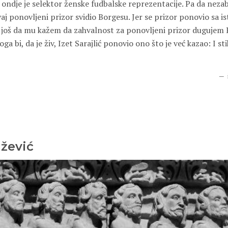
 ondje je selektor ženske fudbalske reprezentacije. Pa da nez
vaj ponovljeni prizor svidio Borgesu. Jer se prizor ponovio sa i
 još da mu kažem da zahvalnost za ponovljeni prizor dugujem 
a bi, da je živ, Izet Sarajlić ponovio ono što je već kazao: I st
žević