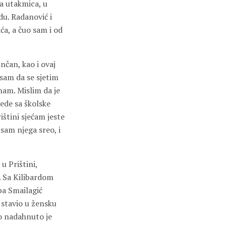
Ta utakmica, u
du. Radanović i
ća, a čuo sam i od
nčan, kao i ovaj
 sam da se sjetim
nam. Mislim da je
rede sa školske
ištini sjećam jeste
am njega sreo, i
u Prištini,
. Sa Kilibardom
ba Smailagić
 stavio u žensku
ko nadahnuto je