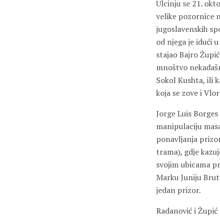
Ulcinju se 21. ok
velike pozornice n
jugoslavenskih sp
od njega je idući
stajao Bajro Župić.
mnoštvo nekadašnji
Sokol Kushta, ili 
koja se zove i Vlor
Jorge Luis Borges 
manipulaciju masa
ponavljanja prizor
trama), gdje kazuj
svojim ubicama pre
Marku Juniju Brutu
jedan prizor.
Radanović i Župić 