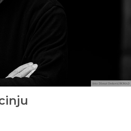
foto: Dženat Dreković/NOMAD
cinju