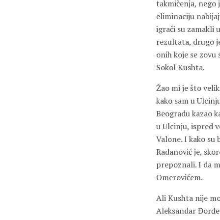
takmičenja, nego 
eliminaciju nabija
igrači su zamakli u
rezultata, drugo je
onih koje se zovu 
Sokol Kushta.
Žao mi je što veli
kako sam u Ulcinju
Beogradu kazao ka
u Ulcinju, ispred 
Valone. I kako su 
Radanović je, sko
prepoznali. I da m
Omerovićem.
Ali Kushta nije mo
Aleksandar Đorđev