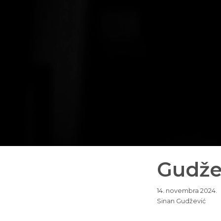
Gudžev
14. novembra 2024.
Sinan Gudžević