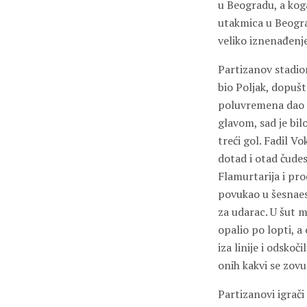
u Beogradu, a koga
utakmica u Beograd
veliko iznenađenje
Partizanov stadion
bio Poljak, dopušt
poluvremena dao go
glavom, sad je bil
treći gol. Fadil Vo
dotad i otad čude
Flamurtarija i pro
povukao u šesnaes
za udarac. U šut m
opalio po lopti, a
iza linije i odskoč
onih kakvi se zov
Partizanovi igrači