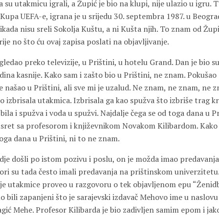
 su utakmicu igrali, a Župić je bio na klupi, nije ulazio u igru. 
 Kupa UEFA-e, igrana je u srijedu 30. septembra 1987. u Beogra
ikada nisu sreli Sokolja Kuštu, a ni Kušta njih. To znam od Župi
ije no što ću ovaj zapisa poslati na objavljivanje.
edao preko televizije, u Prištini, u hotelu Grand. Dan je bio su
dina kasnije. Kako sam i zašto bio u Prištini, ne znam. Pokušao
e našao u Prištini, ali sve mi je uzalud. Ne znam, ne znam, ne z
no izbrisala utakmica. Izbrisala ga kao spužva što izbriše trag k
 bila i spužva i voda u spužvi. Najdalje čega se od toga dana u Pr
sret sa profesorom i književnikom Novakom Kilibardom. Kako s
toga dana u Prištini, ni to ne znam.
je došli po istom pozivu i poslu, on je možda imao predavanja 
ori su tada često imali predavanja na prištinskom univerzitetu
je utakmice proveo u razgovoru o tek objavljenom epu “Ženid
 bili zapanjeni što je sarajevski izdavač Mehovo ime u naslovu
agić Mehe. Profesor Kilibarda je bio zadivljen samim epom i ja