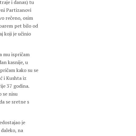
raje i danas) tu
eni Partizanovi
ravo rečeno, osim
e barem pet bilo od
 koji je učinio
Da mu ispričam
dan kasnije, u
spričam kako su se
ć i Kushta iz
ije 37 godina.
 se nisu
da se sretne s
edostajao je
 daleko, na