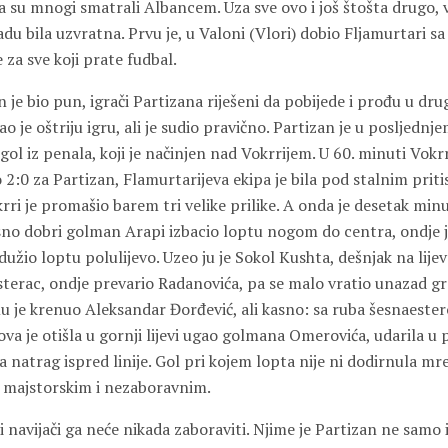
 su mnogi smatrali Albancem. Uza sve ovo i još štošta drugo, va
u bila uzvratna. Prvu je, u Valoni (Vlori) dobio Fljamurtari sa 2
 za sve koji prate fudbal.
 je bio pun, igrači Partizana riješeni da pobijede i prođu u drug
ao je oštriju igru, ali je sudio pravično. Partizan je u posljed
l iz penala, koji je načinjen nad Vokrrijem. U 60. minuti Vokrri
o 2:0 za Partizan, Flamurtarijeva ekipa je bila pod stalnim prit
krri je promašio barem tri velike prilike. A onda je desetak minu
sno dobri golman Arapi izbacio loptu nogom do centra, ondje j
dužio loptu polulijevo. Uzeo ju je Sokol Kushta, dešnjak na lije
terac, ondje prevario Radanovića, pa se malo vratio unazad gr
u je krenuo Aleksandar Đorđević, ali kasno: sa ruba šesnaester
 ova je otišla u gornji lijevi ugao golmana Omerovića, udarila u
ila natrag ispred linije. Gol pri kojem lopta nije ni dodirnula m
u majstorskim i nezaboravnim.
 i navijači ga neće nikada zaboraviti. Njime je Partizan ne samo