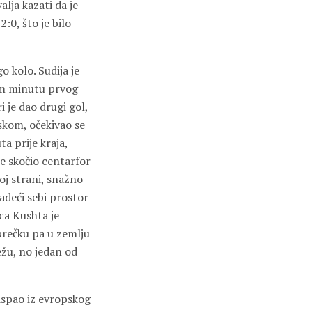
lja kazati da je
:0, što je bilo
o kolo. Sudija je
njem minutu prvog
 je dao drugi gol,
iskom, očekivao se
ta prije kraja,
e skočio centarfor
voj strani, snažno
adeći sebi prostor
ca Kushta je
 prečku pa u zemlju
režu, no jedan od
 ispao iz evropskog