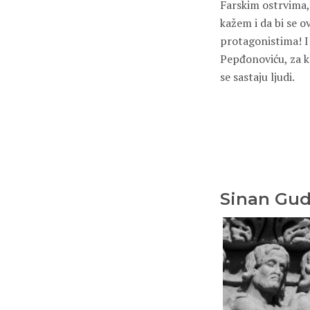
Farskim ostrvima,
kažem i da bi se o
protagonistima! I
Pepđonoviću, za kog
se sastaju ljudi.
Sinan Gud