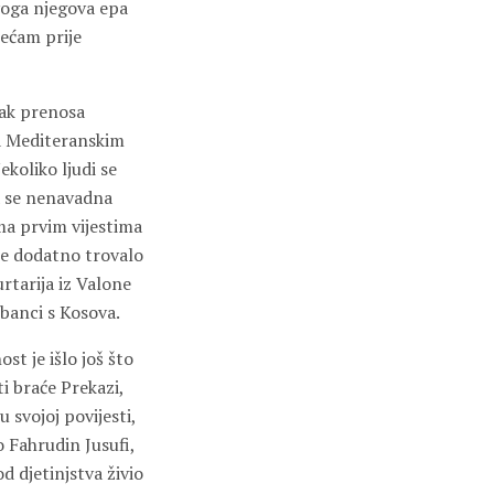
rvoga njegova epa
jećam prije
tak prenosa
 na Mediteranskim
ekoliko ljudi se
la se nenavadna
ma prvim vijestima
 je dodatno trovalo
rtarija iz Valone
Albanci s Kosova.
st je išlo još što
ti braće Prekazi,
 svojoj povijesti,
o Fahrudin Jusufi,
 djetinjstva živio