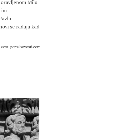
aboravljenom Milu
stim
Pavlu
ihovi se raduju kad
izvor: portalnovosti.com