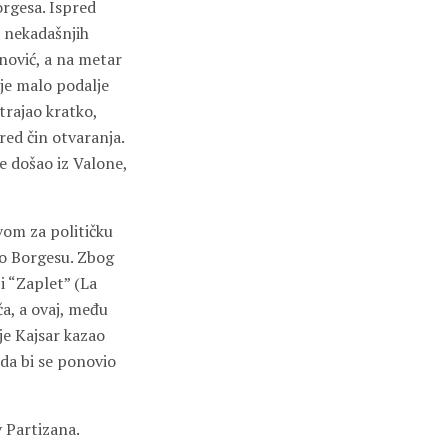
orgesa. Ispred
a nekadašnjih
nović, a na metar
je malo podalje
 trajao kratko,
red čin otvaranja.
je došao iz Valone,
vom za političku
ao Borgesu. Zbog
i “Zaplet” (La
ča, a ovaj, među
je Kajsar kazao
 da bi se ponovio
v Partizana.