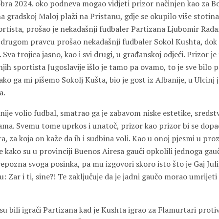
tobra 2024. oko podneva mogao vidjeti prizor načinjen kao za B
a gradskoj Maloj plaži na Pristanu, gdje se okupilo više stotin
ortista, prošao je nekadašnji fudbaler Partizana Ljubomir Rada
 u drugom pravcu prošao nekadašnji fudbaler Sokol Kushta, dok 
 Sva trojica jasno, kao i svi drugi, u građanskoj odjeći. Prizor je
h sportista Jugoslavije išlo je tamo pa ovamo, to je sve bilo p
kako ga mi pišemo Sokolj Kušta, bio je gost iz Albanije, u Ulcinj 
a.
nije volio fudbal, smatrao ga je zabavom niske estetike, sredst
ma. Svemu tome uprkos i unatoč, prizor kao prizor bi se dop
a, za koja on kaže da ih i sudbina voli. Kao u onoj pjesmi u proz
e kako su u provinciji Buenos Airesa gauči opkolili jednoga gau
pozna svoga posinka, pa mu izgovori skoro isto što je Gaj Juli
: Zar i ti, sine?! Te zaključuje da je jadni gaučo morao umrijeti
su bili igrači Partizana kad je Kushta igrao za Flamurtari proti