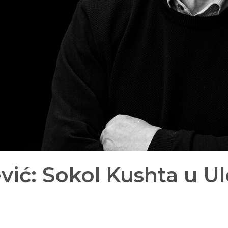
ić: Sokol Kushta u Ul