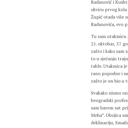
Radanović i Kushta
okviru prvog kola
Župić otada više n
Radanovića, evo pr
Tu sam utakmicu gl
21. oktobar, 37 go
zašto i kako sam s
to u sjećanju traj
table. Utakmica je
rano popodne i su
zašto je on bio u 
Svakako nismo ond
beogradski profes
sam barem sat pri
Meha”. Obojica smo
deklinaciju, Smail