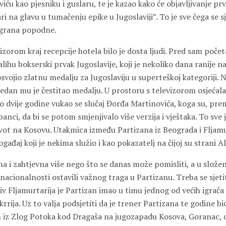
ću kao pjesniku i guslaru, te je kazao kako će objavljivanje p
ri na glavu u tumačenju epike u Jugoslaviji”. To je sve čega se s
 igrana popodne.
izorom kraj recepcije hotela bilo je dosta ljudi. Pred sam poče
Salihu bokserski prvak Jugoslavije, koji je nekoliko dana ranije
osvojio zlatnu medalju za Jugoslaviju u superteškoj kategoriji. N
 jedan mu je čestitao medalju. U prostoru s televizorom osjeća
o dvije godine vukao se slučaj Đorđa Martinovića, koga su, pre
banci, da bi se potom smjenjivalo više verzija i vještaka. To sve
vot na Kosovu. Utakmica između Partizana iz Beograda i Fljamu
događaj koji je nekima služio i kao pokazatelj na čijoj su strani 
ena i zahtjevna više nego što se danas može pomisliti, a u složeno
 nacionalnosti ostavili važnog traga u Partizanu. Treba se sjeti
iv Fljamurtarija je Partizan imao u timu jednog od većih igrača u
rrija. Uz to valja podsjetiti da je trener Partizana te godine bi
om iz Zlog Potoka kod Dragaša na jugozapadu Kosova, Goranac, od