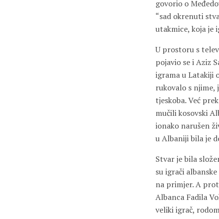
govorio o Međedovi
“sad okrenuti stva
utakmice, koja je
U prostoru s telev
pojavio se i Aziz 
igrama u Latakiji 
rukovalo s njime,
tjeskoba. Već prek
mučili kosovski Al
ionako narušen ži
u Albaniji bila je 
Stvar je bila slož
su igrači albanske
na primjer. A prot
Albanca Fadila Vok
veliki igrač, rod