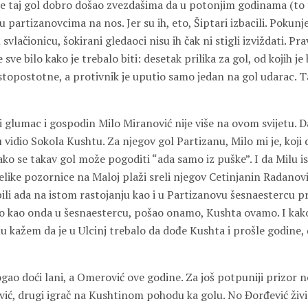
je taj gol dobro došao zvezdašima da u potonjim godinama (to t
ju partizanovcima na nos. Jer su ih, eto, Šiptari izbacili. Pokunj
 svlačionicu, šokirani gledaoci nisu ih čak ni stigli izviždati. P
 sve bilo kako je trebalo biti: desetak prilika za gol, od kojih j
stopostotne, a protivnik je uputio samo jedan na gol udarac. Taj
ki glumac i gospodin Milo Miranović nije više na ovom svijetu. 
 vidio Sokola Kushtu. Za njegov gol Partizanu, Milo mi je, koji 
ko se takav gol može pogoditi “ada samo iz puške”. I da Milu i
velike pozornice na Maloj plaži sreli njegov Cetinjanin Radanovi
bili ada na istom rastojanju kao i u Partizanovu šesnaestercu pr
ro kao onda u šesnaestercu, pošao onamo, Kushta ovamo. I kako
u kažem da je u Ulcinj trebalo da dođe Kushta i prošle godine, 
gao doći lani, a Omerović ove godine. Za još potpuniji prizor n
ić, drugi igrač na Kushtinom pohodu ka golu. No Đorđević živi