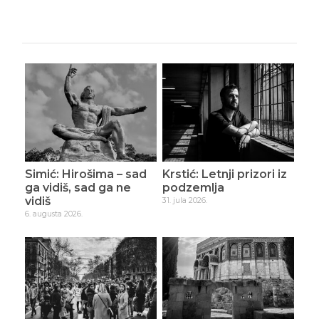
Simić: Hirošima – sad
Krstić: Letnji prizori iz
ga vidiš, sad ga ne
podzemlja
vidiš
31. jula 2026.
6. augusta 2026.