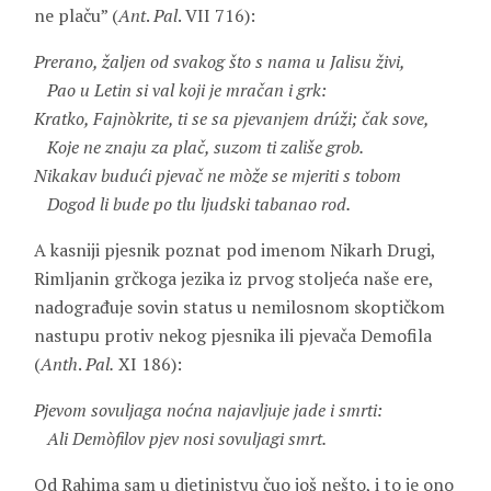
ne plaču” (
Ant
.
Pal
. VII 716):
Prerano, žaljen od svakog što s nama u Jalisu živi,
Pao u Letin si val koji je mračan i grk:
Kratko, Fajnòkrite, ti se sa pjevanjem drúži; čak sove,
Koje ne znaju za plač, suzom ti zališe grob.
Nikakav budući pjevač ne mòže se mjeriti s tobom
Dogod li bude po tlu ljudski tabanao rod.
A kasniji pjesnik poznat pod imenom
Nikarh
Drugi,
Rimljanin grčkoga jezika iz prvog stoljeća naše ere,
nadograđuje sovin status u nemilosnom skoptičkom
nastupu protiv nekog pjesnika ili pjevača
Demofila
(
Anth
.
Pal
.
XI 186):
Pjevom sovuljaga noćna najavljuje jade i smrti:
Ali Demòfilov pjev nosi sovuljagi smrt.
Od Rahima sam u djetinjstvu čuo još nešto, i to je ono