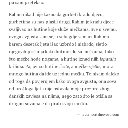
pa sam pretekao.
Rahim nikad nije kazao da gurbeti kradu djecu,
gurbetima su nas plašili drugi. Rahim je krađu djece
svaljivao na hutine koje služe mečkama. Sve u svemu,
ovoga avgusta sam se, u selu gdje sam uz Rahima
barem desetak ljeta išao uzbrdo i nizbrdo, sjetio
njegovih pričanja kako hutine idu sa mečkama, tako
što mečke hode nogama, a hutine iznad njih
lopataju
krilima. Pa, jer su hutine
česte
, a mečke
rijetke
, mora
mnogo hutina da ide uz jednu mečku. Te nisam daleko
od toga da povjerujem kako ovoga avgusta, ona sova
od prošloga ljeta nije ostavila moje prozore zbog
danskih zavjesa na njima, nego zato što je otišla sa
drugim sovama e da prati svoju mečku.
izvor: portalnovosti.com