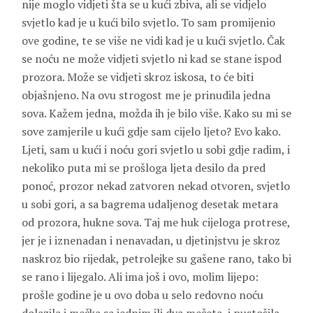
nije moglo vidjeti šta se u kući zbiva, ali se vidjelo
svjetlo kad je u kući bilo svjetlo. To sam promijenio
ove godine, te se više ne vidi kad je u kući svjetlo. Čak
se noću ne može vidjeti svjetlo ni kad se stane ispod
prozora. Može se vidjeti skroz iskosa, to će biti
objašnjeno. Na ovu strogost me je prinudila jedna
sova. Kažem jedna, možda ih je bilo više. Kako su mi se
sove zamjerile u kući gdje sam cijelo ljeto? Evo kako.
Ljeti, sam u kući i noću gori svjetlo u sobi gdje radim, i
nekoliko puta mi se prošloga ljeta desilo da pred
ponoć, prozor nekad zatvoren nekad otvoren, svjetlo
u sobi gori, a sa bagrema udaljenog desetak metara
od prozora, hukne sova. Taj me huk cijeloga protrese,
jer je i iznenadan i nenavadan, u djetinjstvu je skroz
naskroz bio rijedak, petrolejke su gašene rano, tako bi
se rano i lijegalo. Ali ima još i ovo, molim lijepo:
prošle godine je u ovo doba u selo redovno noću