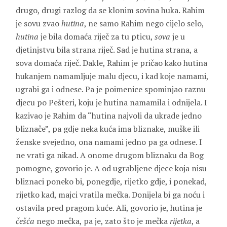
drugo, drugi razlog da se klonim sovina huka. Rahim
je sovu zvao
hutina
, ne samo Rahim nego cijelo selo,
hutina
je bila domaća riječ za tu pticu,
sova
je u
djetinjstvu bila strana riječ. Sad je hutina strana, a
sova domaća riječ. Dakle, Rahim je pričao kako hutina
hukanjem namamljuje malu djecu, i kad koje namami,
ugrabi ga i odnese. Pa je poimenice spominjao raznu
djecu po Pešteri, koju je hutina namamila i odnijela. I
kazivao je Rahim da “hutina najvoli da ukrade jedno
bliznače”, pa gdje neka kuća ima bliznake, muške ili
ženske svejedno, ona namami jedno pa ga odnese. I
ne vrati ga nikad. A onome drugom bliznaku da Bog
pomogne, govorio je. A od ugrabljene djece koja nisu
bliznaci poneko bi, ponegdje, rijetko gdje, i ponekad,
rijetko kad, majci vratila mečka. Donijela bi ga noću i
ostavila pred pragom kuće. Ali, govorio je, hutina je
češća
nego mečka, pa je, zato što je mečka
rijetka
, a