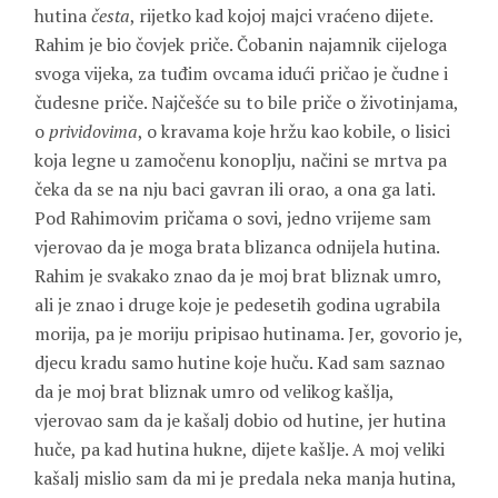
hutina
česta
, rijetko kad kojoj majci vraćeno dijete.
Rahim je bio čovjek priče. Čobanin najamnik cijeloga
svoga vijeka, za tuđim ovcama idući pričao je čudne i
čudesne priče. Najčešće su to bile priče o životinjama,
o
prividovima
, o kravama koje hržu kao kobile, o lisici
koja legne u zamočenu konoplju, načini se mrtva pa
čeka da se na nju baci gavran ili orao, a ona ga lati.
Pod Rahimovim pričama o sovi, jedno vrijeme sam
vjerovao da je moga brata blizanca odnijela hutina.
Rahim je svakako znao da je moj brat bliznak umro,
ali je znao i druge koje je pedesetih godina ugrabila
morija, pa je moriju pripisao hutinama. Jer, govorio je,
djecu kradu samo hutine koje huču. Kad sam saznao
da je moj brat bliznak umro od velikog kašlja,
vjerovao sam da je kašalj dobio od hutine, jer hutina
huče, pa kad hutina hukne, dijete kašlje. A moj veliki
kašalj mislio sam da mi je predala neka manja hutina,