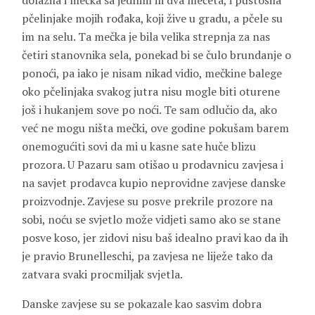
dolazila i mečka sa jednim ili dva mečeta, i pustošila
pčelinjake mojih rođaka, koji žive u gradu, a pčele su
im na selu. Ta mečka je bila velika strepnja za nas
četiri stanovnika sela, ponekad bi se čulo brundanje o
ponoći, pa iako je nisam nikad vidio, mečkine balege
oko pčelinjaka svakog jutra nisu mogle biti oturene
još i hukanjem sove po noći. Te sam odlučio da, ako
već ne mogu ništa mečki, ove godine pokušam barem
onemogućiti sovi da mi u kasne sate huče blizu
prozora. U Pazaru sam otišao u prodavnicu zavjesa i
na savjet prodavca kupio neprovidne zavjese danske
proizvodnje. Zavjese su posve prekrile prozore na
sobi, noću se svjetlo može vidjeti samo ako se stane
posve koso, jer zidovi nisu baš idealno pravi kao da ih
je pravio
Brunelleschi
, pa zavjesa ne liježe tako da
zatvara svaki procmiljak svjetla.
Danske zavjese su se pokazale kao sasvim dobra