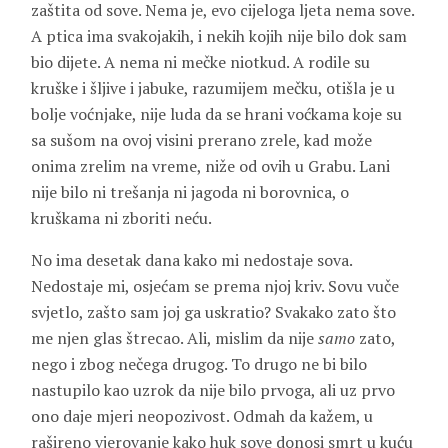
zaštita od sove. Nema je, evo cijeloga ljeta nema sove.
A ptica ima svakojakih, i nekih kojih nije bilo dok sam
bio dijete. A nema ni mečke niotkud. A rodile su
kruške i šljive i jabuke, razumijem mečku, otišla je u
bolje voćnjake, nije luda da se hrani voćkama koje su
sa sušom na ovoj visini prerano zrele, kad može
onima zrelim na vreme, niže od ovih u Grabu. Lani
nije bilo ni trešanja ni jagoda ni borovnica, o
kruškama ni zboriti neću.
No ima desetak dana kako mi nedostaje sova.
Nedostaje mi, osjećam se prema njoj kriv. Sovu vuče
svjetlo, zašto sam joj ga uskratio? Svakako zato što
me njen glas štrecao. Ali, mislim da nije
samo
zato,
nego i zbog nečega drugog. To drugo ne bi bilo
nastupilo kao uzrok da nije bilo prvoga, ali uz prvo
ono daje mjeri neopozivost. Odmah da kažem, u
rašireno vjerovanje kako huk sove donosi smrt u kuću