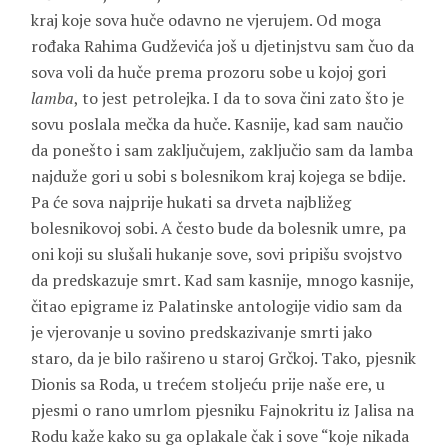
kraj koje sova huče odavno ne vjerujem. Od moga
rođaka
Rahima
Gudževića
još u djetinjstvu sam čuo da
sova voli da huče prema prozoru sobe u kojoj gori
lamba
, to jest petrolejka. I da to sova čini zato što je
sovu poslala mečka da huče. Kasnije, kad sam naučio
da ponešto i sam zaključujem, zaključio sam da lamba
najduže gori u sobi s bolesnikom kraj kojega se bdije.
Pa će sova najprije hukati sa drveta najbližeg
bolesnikovoj sobi. A često bude da bolesnik umre, pa
oni koji su slušali hukanje sove, sovi pripišu svojstvo
da predskazuje smrt. Kad sam kasnije, mnogo kasnije,
čitao epigrame iz Palatinske antologije vidio sam da
je vjerovanje u sovino predskazivanje smrti jako
staro, da je bilo rašireno u staroj Grčkoj. Tako, pjesnik
Dionis sa Roda
, u trećem stoljeću prije naše ere, u
pjesmi o rano umrlom pjesniku
Fa
j
nokritu
iz Jalisa na
Rodu kaže kako su ga oplakale čak i sove “koje nikada