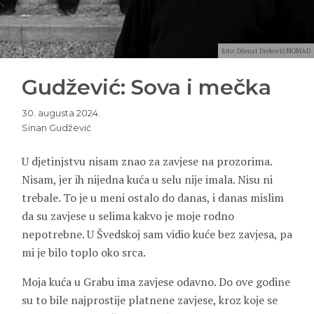
foto: Dženat Dreković/NOMAD
Gudžević: Sova i mečka
30. augusta 2024.
Sinan Gudžević
U djetinjstvu nisam znao za zavjese na prozorima.
Nisam, jer ih nijedna kuća u selu nije imala. Nisu ni
trebale. To je u meni ostalo do danas, i danas mislim
da su zavjese u selima kakvo je moje rodno
nepotrebne. U Švedskoj sam vidio kuće bez zavjesa, pa
mi je bilo toplo oko srca.
Moja kuća u Grabu ima zavjese odavno. Do ove godine
su to bile najprostije platnene zavjese, kroz koje se