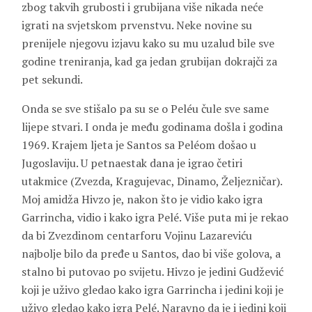
zbog takvih grubosti i grubijana više nikada neće
igrati na svjetskom prvenstvu. Neke novine su
prenijele njegovu izjavu kako su mu uzalud bile sve
godine treniranja, kad ga jedan grubijan dokrajči za
pet sekundi.
Onda se sve stišalo pa su se o Peléu čule sve same
lijepe stvari. I onda je među godinama došla i godina
1969. Krajem ljeta je Santos sa Peléom došao u
Jugoslaviju. U petnaestak dana je igrao četiri
utakmice (Zvezda, Kragujevac, Dinamo, Željezničar).
Moj amidža Hivzo je, nakon što je vidio kako igra
Garrincha, vidio i kako igra Pelé. Više puta mi je rekao
da bi Zvezdinom centarforu
Vojinu Lazareviću
najbolje bilo da pređe u Santos, dao bi više golova, a
stalno bi putovao po svijetu. Hivzo je jedini Gudžević
koji je uživo gledao kako igra Garrincha i jedini koji je
uživo gledao kako igra Pelé. Naravno da je i jedini koji