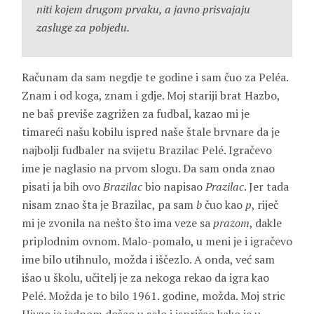
niti kojem drugom prvaku, a javno prisvajaju
zasluge za pobjedu.
Računam da sam negdje te godine i sam čuo za Peléa.
Znam i od koga, znam i gdje. Moj stariji brat
Hazbo
,
ne baš previše zagrižen za fudbal, kazao mi je
timareći našu kobilu ispred naše štale brvnare da je
najbolji fudbaler na svijetu Brazilac Pelé. Igračevo
ime je naglasio na prvom slogu. Da sam onda znao
pisati ja bih ovo
Brazilac
bio napisao
Prazilac
. Jer tada
nisam znao šta je Brazilac, pa sam
b
čuo kao
p
, riječ
mi je zvonila na nešto što ima veze sa
prazom
, dakle
priplodnim ovnom. Malo-pomalo, u meni je i igračevo
ime bilo utihnulo, možda i iščezlo. A onda, već sam
išao u školu, učitelj je za nekoga rekao da igra kao
Pelé. Možda je to bilo 1961. godine, možda. Moj stric