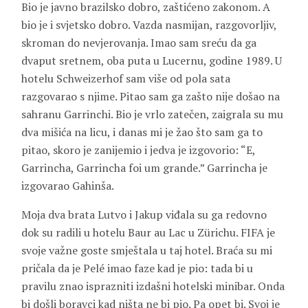
Bio je javno brazilsko dobro, zaštićeno zakonom. A
bio je i svjetsko dobro. Vazda nasmijan, razgovorljiv,
skroman do nevjerovanja. Imao sam sreću da ga
dvaput sretnem, oba puta u Lucernu, godine 1989. U
hotelu Schweizerhof sam više od pola sata
razgovarao s njime. Pitao sam ga zašto nije došao na
sahranu Garrinchi. Bio je vrlo zatečen, zaigrala su mu
dva mišića na licu, i danas mi je žao što sam ga to
pitao, skoro je zanijemio i jedva je izgovorio: “E,
Garrincha, Garrincha foi um grande.” Garrincha je
izgovarao Gahinša.
Moja dva brata
Lutvo
i
Jakup
viđala su ga redovno
dok su radili u hotelu Baur au Lac u Zürichu. FIFA je
svoje važne goste smještala u taj hotel. Braća su mi
pričala da je Pelé imao faze kad je pio: tada bi u
pravilu znao isprazniti izdašni hotelski minibar. Onda
bi došli boravci kad ništa ne bi pio. Pa opet bi. Svoj je