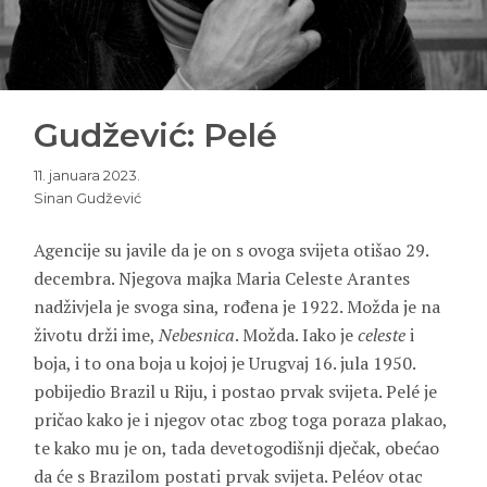
Gudžević: Pelé
11. januara 2023.
Sinan Gudžević
Agencije su javile da je on s ovoga svijeta otišao 29.
decembra. Njegova majka
Maria Celeste Arantes
nadživjela je svoga sina, rođena je 1922. Možda je na
životu drži ime,
Nebesnica
. Možda. Iako je
celeste
i
boja, i to ona boja u kojoj je Urugvaj 16. jula 1950.
pobijedio Brazil u Riju, i postao prvak svijeta.
Pelé
je
pričao kako je i njegov otac zbog toga poraza plakao,
te kako mu je on, tada devetogodišnji dječak, obećao
da će s Brazilom postati prvak svijeta. Peléov otac