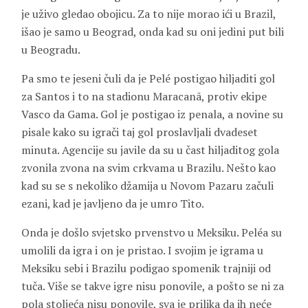
je uživo gledao obojicu. Za to nije morao ići u Brazil,
išao je samo u Beograd, onda kad su oni jedini put bili
u Beogradu.
Pa smo te jeseni čuli da je Pelé postigao hiljaditi gol
za Santos i to na stadionu Maracanã, protiv ekipe
Vasco da Gama. Gol je postigao iz penala, a novine su
pisale kako su igrači taj gol proslavljali dvadeset
minuta. Agencije su javile da su u čast hiljaditog gola
zvonila zvona na svim crkvama u Brazilu. Nešto kao
kad su se s nekoliko džamija u Novom Pazaru začuli
ezani, kad je javljeno da je umro
Tito
.
Onda je došlo svjetsko prvenstvo u Meksiku. Peléa su
umolili da igra i on je pristao. I svojim je igrama u
Meksiku sebi i Brazilu podigao spomenik trajniji od
tuča. Više se takve igre nisu ponovile, a pošto se ni za
pola stoljeća nisu ponovile, sva je prilika da ih neće