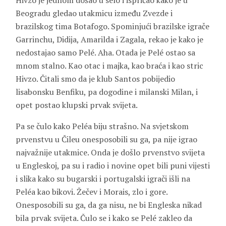
Hivzo
je jednom došao u selo i ispričao kako je u
Beogradu gledao utakmicu između Zvezde i
brazilskog tima Botafogo. Spominjući brazilske igrače
Garrinchu, Didija, Amarilda
i
Zagala
, rekao je kako je
nedostajao samo Pelé. Aha. Otada je Pelé ostao sa
mnom stalno. Kao otac i majka, kao braća i kao stric
Hivzo. Čitali smo da je klub Santos pobijedio
lisabonsku Benfiku, pa dogodine i milanski Milan, i
opet postao klupski prvak svijeta.
Pa se čulo kako Peléa biju strašno. Na svjetskom
prvenstvu u Čileu onesposobili su ga, pa nije igrao
najvažnije utakmice. Onda je došlo prvenstvo svijeta
u Engleskoj, pa su i radio i novine opet bili puni vijesti
i slika kako su bugarski i portugalski igrači išli na
Peléa kao bikovi.
Žečev
i
Morais
, zlo i gore.
Onesposobili su ga, da ga nisu, ne bi Engleska nikad
bila prvak svijeta. Čulo se i kako se Pelé zakleo da