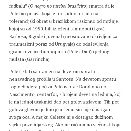
fudbalu” (
O negro no futebol brasileiro
) smatra da je
Pelé bio pojava koja je presudno uticala na
tolerancijski obrat u brazilskom rasizmu: od mržnje
kojoj su od 1950. bili izloženi tamnoputi igrači
Barbosa, Bigode
i
Juvenal
(neosnovano okrivljeni za
traumatični poraz od Urugvaja) do oduševljenja
igrama dvojice tamnoputih (Pelé i Didì) i jednog
mulata (Garrincha).
Pelé će biti sahranjen na devetom spratu
nenavadnog groblja u Santosu. Na devetom spratu
tog nebodera počiva Peléov otac Dondinho do
Nascimento, centarfor, s brojem devet na leđima, koji
je na jednoj utakmici dao pet golova glavom. Tih pet
golova glavom jedino je u čemu sin nije dostigao
svoga oca. A majku Celeste nije dostigao dužinom
vijeka pozemljarskog. Ako ne računamo vječnost koju