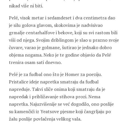
nikad više ni biti.
Pelé, visok metar i sedamdeset i dva centimetra dao
je silu golova glavom, skokovima je nadvisivao
grmalje centarhalfove i bekove, koji su svi rastom bili
viši od njega. Svojim driblingom je slao u prazno svoje
čuvare, varao je golmane, šutirao je jednako dobro
objema nogama. Neko je te godine objavio da Pelé
trenira osam sati dnevno.
Pelé je za fudbal ono što je Homer za poeziju.
Pristalice ideje napretka smatraju da fudbal
napreduje. Takvi sliče onima koji smatraju da je
napredak i približavanje stihova prozi. Nema
napretka. Najuzvišenije se već dogodilo, ono poslije
su kamenčići iz
Yeatsove
pjesme koji čangrljaju po
žalu poslije povlačenja velikog vala.