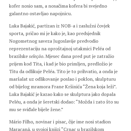
kofer nosio sam, a nosačima kofera bi svejedno
galantno ostavljao napojnicu.
Luka Bajakić
, partizan iz NOB-a i zaslužni čovjek
sporta, pričao mi je kako je, kao predsjednik
Nogometnog saveza Jugoslavije predvodio
reprezentaciju na oproštajnoj utakmici Peléa od
brazilske
seleção
. Mjesec dana pred put je zatražio
prijem kod Tita, i kad je bio primljen, predložio je
Titu da odlikuje Peléa. Tito je to prihvatio, a onda je
maršalat uz odlikovanje poslao i poklon, skulpturu
od bijelog mramora
Frane Kršinića
“Žena koja leži”.
Luka Bajakić je kazao kako se skulptura jako dopala
Peléu, a onda je šeretski dodao: “Možda i zato što su
mu se sviđale bijele žene.”
Mário Filho
, novinar i pisac, čije ime nosi stadion
Maracanã, u svojoj knjizi “Crnac u brazilskom