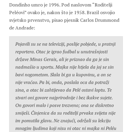
Dondinho
umro je 1996. Pod naslovom “Roditelji
Peléovi” ovako je, nakon što je 1958. Brazil osvojio
svjetsko prvenstvo, pisao pjesnik
Carlos Drummond
de Andrade
:
Pojavili su se na televiziji, poslije pobjede, u pratnji
reportera. Otac je igrao fudbal u unutrašnjosti
države Minas Gerais, ali je priznao da ga je sin
nadmašio u sportu. Majka nije htjela da joj se sin
bavi nogometom. Slala bi ga u kupovinu, a on se
nije vraćao. Pa bi, onda, poslala oca da potraži
sina, a otac bi zahtijevao da Pelé ostavi loptu. Te
stvari oni govore najprirodnije i bez ikakve sujete.
On govori malo i posve trezveno; ona se diskretno
smiješi. Činjenica da su roditelji prvaka svijeta nije
im pomutila glavu. Ne znajući, održali su lekciju
mnogim ljudima koji nisu ni otac ni majka ni Peléu