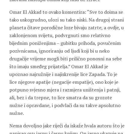
Omar El Akkad to ovako komentira: “Sve to doima se
tako uskogrudno, ulozi su tako niski. Na drugoj strani
planeta čitave porodične loze bivaju zatrte, a ovdje, u
zaklonjenom svijetu, podvrgnuti smo relativno
bijednim poniženjima – gubitku prihoda, povučenim
pozivnicama, ignoriranju od ljudi koji bi u neko
drugačije vrijeme mogli biti prilično ponosni na sebe
što imaju smeđeg prijatelja.” Omar El Akkad je
upoznao najružnije i najiskrenije lice Zapada. To je
lice njegove apatije (negacije empatije), ono koje je
potpuno svjesno mjera i razmjera uništenja i patnji,
ali, bez i da trepne, to lice smatra da su grozote
nužne i opravdane, i podvlači da su takve apsolutno
nužne.
Nema dovoljno jake riječi da iskaže hvala autoru što je
napisao ovu jasnu i časnu knjigu. On jasno ukazuje na