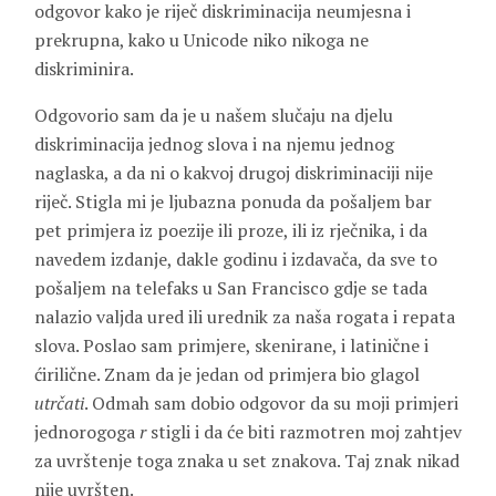
odgovor kako je riječ diskriminacija neumjesna i
prekrupna, kako u Unicode niko nikoga ne
diskriminira.
Odgovorio sam da je u našem slučaju na djelu
diskriminacija jednog slova i na njemu jednog
naglaska, a da ni o kakvoj drugoj diskriminaciji nije
riječ. Stigla mi je ljubazna ponuda da pošaljem bar
pet primjera iz poezije ili proze, ili iz rječnika, i da
navedem izdanje, dakle godinu i izdavača, da sve to
pošaljem na telefaks u San Francisco gdje se tada
nalazio valjda ured ili urednik za naša rogata i repata
slova. Poslao sam primjere, skenirane, i latinične i
ćirilične. Znam da je jedan od primjera bio glagol
utrčati
. Odmah sam dobio odgovor da su moji primjeri
jednorogoga
r
stigli i da će biti razmotren moj zahtjev
za uvrštenje toga znaka u set znakova. Taj znak nikad
nije uvršten.