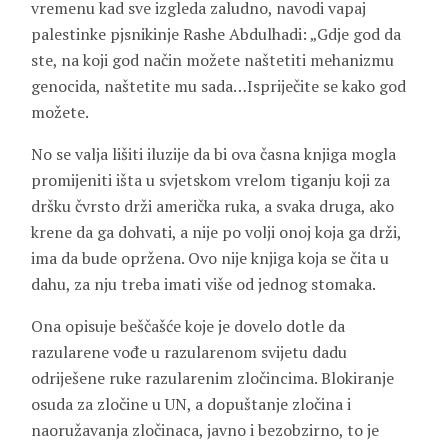
vremenu kad sve izgleda zaludno, navodi vapaj
palestinke pjsnikinje Rashe Abdulhadi: „Gdje god da
ste, na koji god način možete naštetiti mehanizmu
genocida, naštetite mu sada…Ispriječite se kako god
možete.
No se valja lišiti iluzije da bi ova časna knjiga mogla
promijeniti išta u svjetskom vrelom tiganju koji za
dršku čvrsto drži američka ruka, a svaka druga, ako
krene da ga dohvati, a nije po volji onoj koja ga drži,
ima da bude opržena. Ovo nije knjiga koja se čita u
dahu, za nju treba imati više od jednog stomaka.
Ona opisuje beščašće koje je dovelo dotle da
razularene vođe u razularenom svijetu dadu
odriješene ruke razularenim zločincima. Blokiranje
osuda za zločine u UN, a dopuštanje zločina i
naoružavanja zločinaca, javno i bezobzirno, to je