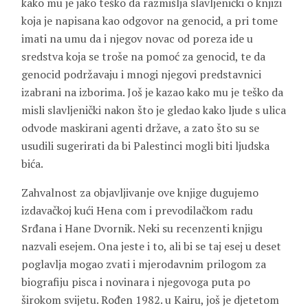
kako mu je jako teško da razmišlja slavljenički o knjizi
koja je napisana kao odgovor na genocid, a pri tome
imati na umu da i njegov novac od poreza ide u
sredstva koja se troše na pomoć za genocid, te da
genocid podržavaju i mnogi njegovi predstavnici
izabrani na izborima. Još je kazao kako mu je teško da
misli slavljenički nakon što je gledao kako ljude s ulica
odvode maskirani agenti države, a zato što su se
usudili sugerirati da bi Palestinci mogli biti ljudska
bića.
Zahvalnost za objavljivanje ove knjige dugujemo
izdavačkoj kući Hena com i prevodilačkom radu
Srđana
i
Hane Dvornik
. Neki su recenzenti knjigu
nazvali esejem. Ona jeste i to, ali bi se taj esej u deset
poglavlja mogao zvati i mjerodavnim prilogom za
biografiju pisca i novinara i njegovoga puta po
širokom svijetu. Rođen 1982. u Kairu, još je djetetom