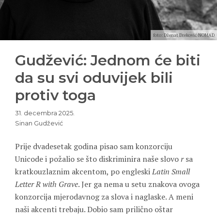
foto: Dženat Dreković/NOMAD
Gudžević: Jednom će biti
da su svi oduvijek bili
protiv toga
31. decembra 2025.
Sinan Gudžević
Prije dvadesetak godina pisao sam konzorciju
Unicode i požalio se što diskriminira naše slovo
r
sa
kratkouzlaznim akcentom, po engleski
Latin
Small
Letter
R
with
Grave
. Jer ga nema u setu znakova ovoga
konzorcija mjerodavnog za slova i naglaske. A meni
naši akcenti trebaju. Dobio sam prilično oštar