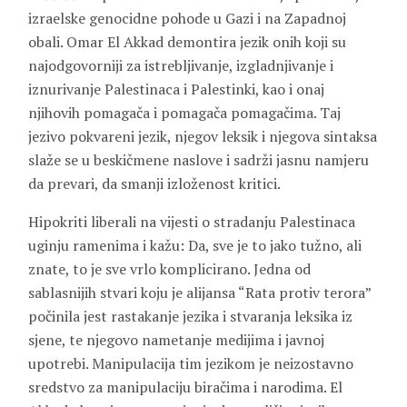
izraelske genocidne pohode u Gazi i na Zapadnoj
obali. Omar El Akkad demontira jezik onih koji su
najodgovorniji za istrebljivanje, izgladnjivanje i
iznurivanje Palestinaca i Palestinki, kao i onaj
njihovih pomagača i pomagača pomagačima. Taj
jezivo pokvareni jezik, njegov leksik i njegova sintaksa
slaže se u beskičmene naslove i sadrži jasnu namjeru
da prevari, da smanji izloženost kritici.
Hipokriti liberali na vijesti o stradanju Palestinaca
uginju ramenima i kažu: Da, sve je to jako tužno, ali
znate, to je sve vrlo komplicirano. Jedna od
sablasnijih stvari koju je alijansa “Rata protiv terora”
počinila jest rastakanje jezika i stvaranja leksika iz
sjene, te njegovo nametanje medijima i javnoj
upotrebi. Manipulacija tim jezikom je neizostavno
sredstvo za manipulaciju biračima i narodima. El