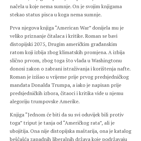
načela u koje nema sumnje. On je svojim knjigama
stekao status pisca u koga nema sumnje.
Prva njegova knjiga “American War” donijela mu je
veliko priznanje čitalaca i kritike. Roman se bavi
distopijski 2075, Drugim američkim građanskim
ratom koji izbija zbog klimatskih promjena. A izbija
slično prvom, zbog toga što vlada u Washingtonu
donosi zakon o zabrani istraživanja i korištenja nafte.
Roman je izišao u vrijeme prije prvog predsjedničkog
mandata
Donalda Trumpa
, a iako je napisan prije
predsjedničkih izbora, čitaoci i kritika vide u njemu
alegoriju trumpovske Amerike.
Knjiga “Jednom će biti da su svi oduvijek bili protiv
toga” triput je tanja od “Američkog rata”, ali je
ubojitija. Ona nije distopijska maštarija, ona je katalog
beščašća zapadnih liberalnih država koje podržavaju