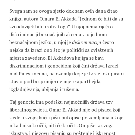
Svega sam se ovoga sjetio dok sam ovih dana čitao
knjigu autora
Omara El
Akkada
“Jednom će biti da su
svi oduvijek bili protiv toga”. U njoj nema riječi o
diskriminaciji beznačajnih akcenata u jednom
beznačajnom jeziku, u njoj je
diskriminacija
često
nejaka da izrazi ono što je politički sa ovlaštenih
mjesta zavedeno. El Akkadova knjiga se bavi
diskriminacijom i genocidom koji čini država Izrael
nad Palestincima, na ozemlju koje je Izrael okupirao i
stavio pod besprimjerne mjere aparthejda,
izgladnjivanja, ubijanja i rušenja.
Taj genocid ima podršku najmoćnijih država tzv.
liberalnog svijeta. Omar El Akkad nije od pisaca koji
sjede u svojoj kući i pišu putopise po zemljama u koje
nikad nisu kročili, niti će kročiti. On piše iz svoga
iskustva, i njegovu pisanju su poštenje i iskrenost