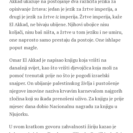
Akkad ukazuje na postojanje dva različita jezika za
opisivanje žrtava: jedan je jezik za žrtve imperija, a
drugi je jezik za žrtve
iz
imperija. Žrtve imperija, kaže
El Akkad, ne bivaju ubijene. Njihovi ubojice nisu
koljači, nisu baš ništa, a žrtve u tom jeziku i ne umiru,
one naprosto samo prestaju da postoje. One ishlape
poput magle.
Omar El Akkad je napisao knjigu koja vrišti na
današnji svijet, kao što vrišti djevojčica koja moli za
pomoć trenutak prije no što je pogodi izraelski
snajper. On ubijanje palestinskog življa i pustošenje
njegove imovine naziva krvavim karnevalom najgorih
zločina koji su ikada prenošeni uživo. Za knjigu je prije
mjesec dana dobio Nacionalnu nagradu za knjigu u
Njujorku.
U svom kratkom govoru zahvalnosti žiriju kazao je