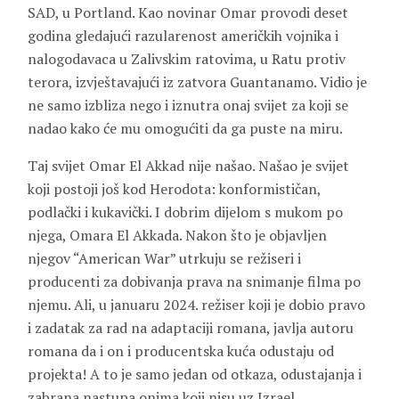
SAD, u Portland. Kao novinar Omar provodi deset
godina gledajući razularenost američkih vojnika i
nalogodavaca u Zalivskim ratovima, u Ratu protiv
terora, izvještavajući iz zatvora Guantanamo. Vidio je
ne samo izbliza nego i iznutra onaj svijet za koji se
nadao kako će mu omogućiti da ga puste na miru.
Taj svijet Omar El Akkad nije našao. Našao je svijet
koji postoji još kod
Herodota
: konformističan,
podlački i kukavički. I dobrim dijelom s mukom po
njega, Omara El Akkada. Nakon što je objavljen
njegov “American War” utrkuju se režiseri i
producenti za dobivanja prava na snimanje filma po
njemu. Ali, u januaru 2024. režiser koji je dobio pravo
i zadatak za rad na adaptaciji romana, javlja autoru
romana da i on i producentska kuća odustaju od
projekta! A to je samo jedan od otkaza, odustajanja i
zabrana nastupa onima koji nisu uz Izrael.