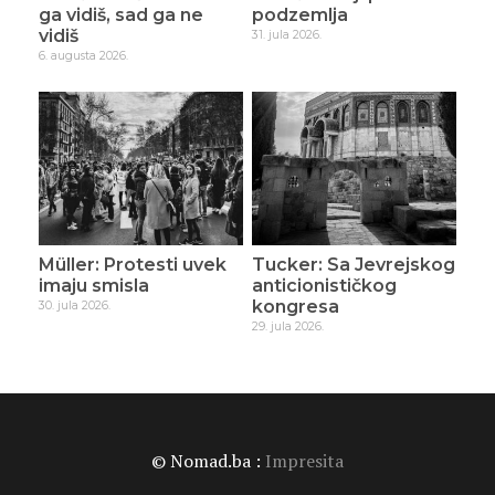
ga vidiš, sad ga ne
podzemlja
vidiš
31. jula 2026.
6. augusta 2026.
Müller: Protesti uvek
Tucker: Sa Jevrejskog
imaju smisla
anticionističkog
kongresa
30. jula 2026.
29. jula 2026.
© Nomad.ba :
Impresita