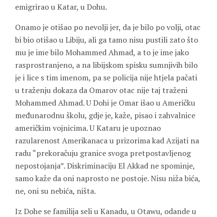
emigrirao u Katar, u Dohu.
Onamo je otišao po nevolji jer, da je bilo po volji, otac
bi bio otišao u Libiju, ali ga tamo nisu pustili zato što
mu je ime bilo
Mohammed
Ahmad
, a to je ime jako
rasprostranjeno, a na libijskom spisku sumnjivih bilo
je i lice s tim imenom, pa se policija nije htjela pačati
u traženju dokaza da Omarov otac nije taj traženi
Mohammed Ahmad. U Dohi je Omar išao u Američku
međunarodnu školu, gdje je, kaže, pisao i zahvalnice
američkim vojnicima. U Kataru je upoznao
razularenost Amerikanaca u prizorima kad Azijati na
radu “prekoračuju granice svoga pretpostavljenog
nepostojanja”. Diskriminaciju El Akkad ne spominje,
samo kaže da oni naprosto ne postoje. Nisu niža bića,
ne, oni su nebića, ništa.
Iz Dohe se familija seli u Kanadu, u Otawu, odande u