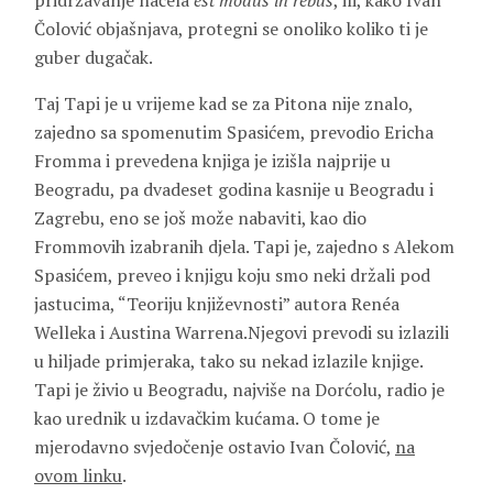
pridržavanje načela
est modus in rebus
, ili, kako Ivan
Čolović objašnjava, protegni se onoliko koliko ti je
guber dugačak.
Taj Tapi je u vrijeme kad se za Pitona nije znalo,
zajedno sa spomenutim Spasićem, prevodio
Ericha
Fromma
i prevedena knjiga je izišla najprije u
Beogradu, pa dvadeset godina kasnije u Beogradu i
Zagrebu, eno se još može nabaviti, kao dio
Frommovih izabranih djela. Tapi je, zajedno s Alekom
Spasićem, preveo i knjigu koju smo neki držali pod
jastucima, “Teoriju književnosti” autora
Renéa
Welleka
i
Austina Warrena.
Njegovi prevodi su izlazili
u hiljade primjeraka, tako su nekad izlazile knjige.
Tapi je živio u Beogradu, najviše na Dorćolu, radio je
kao urednik u izdavačkim kućama. O tome je
mjerodavno svjedočenje ostavio Ivan Čolović,
na
ovom linku
.