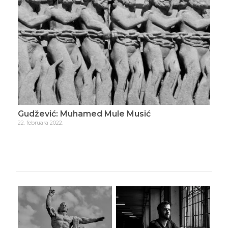
Gudžević: Muhamed Mule Musić
Gud
22. februara 2022.
23. f