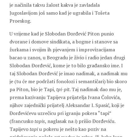
je načinila takvu žalost kakva je zavladala
Jugoslavijom još samo kad je ugrabila i
Tošeta
Proeskog
.
U vrijeme kad je Slobodan Đorđević Piton punio
dvorane i domove sindikata, a bogme i stanove sa
žurkama i svojim ih pjevanjem i improvizacijama
bacao u zanos, u Beogradu je živio i radio jedan drugi
Slobodan Đorđević
, kome je to bilo građansko ime. I
taj Slobodan Đorđević je imao nadimak, a nadimak mu
je (tu će me podržati fonolozi i semantičari) bio skoro
pa Piton, bio je
Tapi
,
tpi-pit
. Taj nadimak dao mu je,
prema kazivanju Tapijeva prijatelja
Ivana Čolovića
,
njihov zajednički prijatelj
Aleksandar I. Spasić
, koji je
Đorđevićevu uzrečicu pri igranju pokera “tapi”
(francusko
tapis
, naglasak na
i
) prišio Đorđeviću.
Tapijevo
tapi
u pokeru je nešto kao poziv na