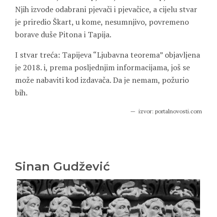
Njih izvode odabrani pjevači i pjevačice, a cijelu stvar
je priredio Škart, u kome, nesumnjivo, povremeno
borave duše Pitona i Tapija.
I stvar treća: Tapijeva “Ljubavna teorema” objavljena
je 2018. i, prema posljednjim informacijama, još se
može nabaviti kod izdavača. Da je nemam, požurio
bih.
izvor: portalnovosti.com
Sinan Gudžević