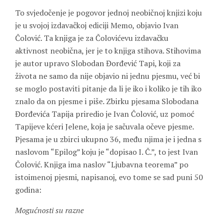
To svjedočenje je pogovor jednoj neobičnoj knjizi koju
je u svojoj izdavačkoj ediciji Memo, objavio Ivan
Čolović. Ta knjiga je za Čolovićevu izdavačku
aktivnost neobična, jer je to knjiga stihova. Stihovima
je autor upravo Slobodan Đorđević Tapi, koji za
života ne samo da nije objavio ni jednu pjesmu, već bi
se moglo postaviti pitanje da li je iko i koliko je tih iko
znalo da on pjesme i piše. Zbirku pjesama Slobodana
Đorđevića Tapija priredio je Ivan Čolović, uz pomoć
Tapijeve kćeri
Jelene
, koja je sačuvala očeve pjesme.
Pjesama je u zbirci ukupno 36, među njima je i jedna s
naslovom “Epilog” koju je “dopisao I. Č.”, to jest Ivan
Čolović. Knjiga ima naslov “Ljubavna teorema” po
istoimenoj pjesmi, napisanoj, evo tome se sad puni 50
godina:
Mogućnosti su razne