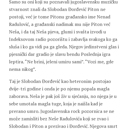
Samo su oni koji su poznavali jugoslavensku muzičku
stvarnost znali da Slobodan Đorđević Piton ne
postoji, već je tome Pitonu građansko ime
Nenad
Radulović
, a građanski nadimak mu nije Piton već
Neša
, i da taj Neša pjeva, glumi i svašta izvodi u
Indeksovom radio pozorištu i zabavlja svakoga ko ga
sluša i ko ga vidi pa ga gleda. Njegov jedinstveni glas i
pjesnički dar gradio je slavu bendu Poslednja igra
leptira. “Ne brini, jeleni umiru sami”. “Vozi me, gde
nema nikog”.
Taj je Slobodan Đorđević kao heteronim postojao
dvije-tri godine i onda je po njemu popala magla
zaborava. Neša je pak još živ u sjećanju, no njega je u
sebe umotala magla tuge, koja je naišla kad je
prerano umro. Jugoslavenska rock pozornica se ne
može zamisliti bez Neše Radulovića koji se zvao i
Slobodan i Piton a prezivao i Đorđević. Njegova smrt