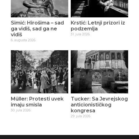
Simić: Hirošima – sad
Krstić: Letnji prizori iz
ga vidiš, sad ga ne
podzemlja
vidiš
31. jula 2026.
6. augusta 2026.
Müller: Protesti uvek
Tucker: Sa Jevrejskog
imaju smisla
anticionističkog
kongresa
30. jula 2026.
29. jula 2026.