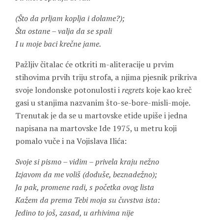
(Što da prljam koplja i dolame?);
Šta ostane – valja da se spali
I u moje baci krečne jame.
Pažljiv čitalac će otkriti m-aliteracije u prvim
stihovima prvih triju strofa, a njima pjesnik prikriva
svoje londonske potonulosti i
regrets
koje kao kreč
gasi u stanjima nazvanim što-se-bore-misli-moje.
Trenutak je da se u martovske etide upiše i jedna
napisana na martovske Ide 1975, u metru koji
pomalo vuče i na
Vojislava Ilića
:
Svoje si pismo – vidim – privela kraju nežno
Izjavom da me voliš (doduše, beznadežno);
Ja pak, promene radi, s početka ovog lista
Kažem da prema Tebi moja su čuvstva ista:
Jedino to još, zasad, u arhivima nije