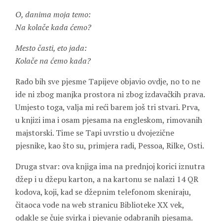
O, danima moja temo:
Na kolače kada ćemo?
Mesto časti, eto jada:
Kolače na ćemo kada?
Rado bih sve pjesme Tapijeve objavio ovdje, no to ne
ide ni zbog manjka prostora ni zbog izdavačkih prava.
Umjesto toga, valja mi reći barem još tri stvari. Prva,
u knjizi ima i osam pjesama na engleskom, rimovanih
majstorski. Time se Tapi uvrstio u dvojezične
pjesnike, kao što su, primjera radi,
Pessoa, Rilke, Osti
.
Druga stvar: ova knjiga ima na prednjoj korici iznutra
džep i u džepu karton, a na kartonu se nalazi 14 QR
kodova, koji, kad se džepnim telefonom skeniraju,
čitaoca vode na web stranicu Biblioteke XX vek,
odakle se čuje svirka i pjevanje odabranih pjesama.