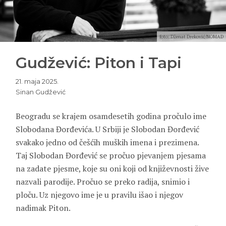
foto: Dženat Dreković/NOMAD
Gudžević: Piton i Tapi
21. maja 2025.
Sinan Gudžević
Beogradu se krajem osamdesetih godina pročulo ime
Slobodana Đorđevića. U Srbiji je Slobodan Đorđević
svakako jedno od češćih muških imena i prezimena.
Taj Slobodan Đorđević se pročuo pjevanjem pjesama
na zadate pjesme, koje su oni koji od književnosti žive
nazvali parodije. Pročuo se preko radija, snimio i
ploču. Uz njegovo ime je u pravilu išao i njegov
nadimak Piton.