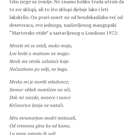
trku nego sa zemlje. Ne znamo koliko truda utroši da
to
sve
sklopi, ali to što sklopi djeluje lako i leti
lakokrilo. On pravi sonet ne od hendekasilaba već od
deseteraca, evo jednoga, naslovljenog mangupski
“Martovske etide” a sastavljenog u Londonu 1972:
Mreste mi se misli, muko moja,
Lov loviti u mutnom ne mogu:
Strah me strela zalutaće koja
Nečastivom po volji, ne bogu.
Mrsko mi je moriti mladunce;
Samur-oblak namičem na oči,
Dok mi zvezde, mesece i sunce
Krčmarica Janja ne natoči.
Mru mramorjem modri metusali,
Od vremena ginu ko od kame,
I u more spiraju ih vali