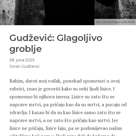
foto: Dženat Dreković/NOMAD
Gudžević: Glagoljivo
groblje
28. juna 2025.
Sinan Gudžević
Rahim, davni moj rođak, ponekad spomenut u ovoj
rubrici, znao je govoriti kako su neki ljudi lisice. I
spomenuo bi njihova imena. Lisice su zato što se
naprave mrtvi, pa pričaju kao da su mrtvi, a pucaju od
zdravlja. I kazao bi da su kao lisice samo zato što se
naprave mrtvi, a ne zato što pričaju kao mrtvi. Jer
lisice ne pričaju, lisice laju, pa se podsmijevao našim