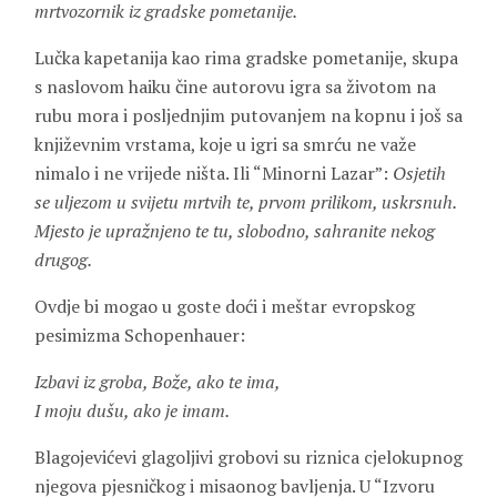
mrtvozornik iz gradske pometanije.
Lučka kapetanija kao rima gradske pometanije, skupa
s naslovom haiku čine autorovu igra sa životom na
rubu mora i posljednjim putovanjem na kopnu i još sa
književnim vrstama, koje u igri sa smrću ne važe
nimalo i ne vrijede ništa. Ili “Minorni Lazar”:
Osjetih
se uljezom u svijetu mrtvih te, prvom prilikom, uskrsnuh.
Mjesto je upražnjeno te tu, slobodno, sahranite nekog
drugog.
Ovdje bi mogao u goste doći i meštar evropskog
pesimizma Schopenhauer:
Izbavi iz groba, Bože, ako te ima,
I moju dušu, ako je imam.
Blagojevićevi glagoljivi grobovi su riznica cjelokupnog
njegova pjesničkog i misaonog bavljenja. U “Izvoru