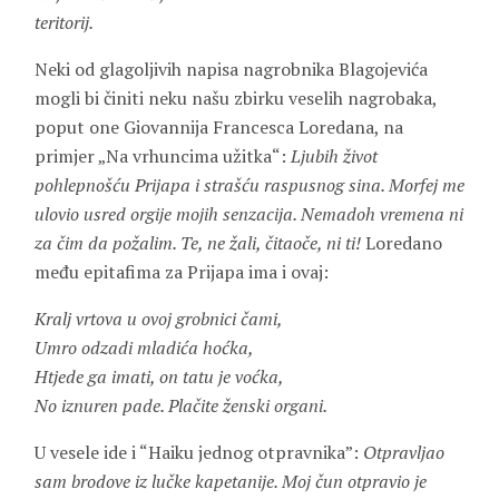
teritorij.
Neki od glagoljivih napisa nagrobnika Blagojevića
mogli bi činiti neku našu zbirku veselih nagrobaka,
poput one Giovannija Francesca Loredana, na
primjer „Na vrhuncima užitka“:
Ljubih život
pohlepnošću Prijapa i strašću raspusnog sina. Morfej me
ulovio usred orgije mojih senzacija. Nemadoh vremena ni
za čim da požalim. Te, ne žali, čitaoče, ni ti!
Loredano
među epitafima za Prijapa ima i ovaj:
Kralj vrtova u ovoj grobnici čami,
Umro odzadi mladića hoćka,
Htjede ga imati, on tatu je voćka,
No iznuren pade. Plačite ženski organi.
U vesele ide i “Haiku jednog otpravnika”:
Otpravljao
sam brodove iz lučke kapetanije. Moj čun otpravio je