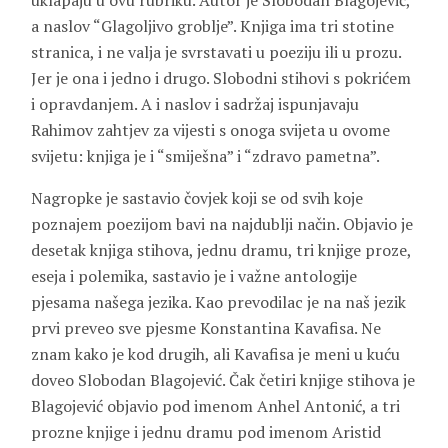
uklapaju u ovu rubriku. Autor je Slobodan Blagojević,
a naslov “Glagoljivo groblje”. Knjiga ima tri stotine
stranica, i ne valja je svrstavati u poeziju ili u prozu.
Jer je ona i jedno i drugo. Slobodni stihovi s pokrićem
i opravdanjem. A i naslov i sadržaj ispunjavaju
Rahimov zahtjev za vijesti s onoga svijeta u ovome
svijetu: knjiga je i “smiješna” i “zdravo pametna”.
Nagropke je sastavio čovjek koji se od svih koje
poznajem poezijom bavi na najdublji način. Objavio je
desetak knjiga stihova, jednu dramu, tri knjige proze,
eseja i polemika, sastavio je i važne antologije
pjesama našega jezika. Kao prevodilac je na naš jezik
prvi preveo sve pjesme Konstantina Kavafisa. Ne
znam kako je kod drugih, ali Kavafisa je meni u kuću
doveo Slobodan Blagojević. Čak četiri knjige stihova je
Blagojević objavio pod imenom Anhel Antonić, a tri
prozne knjige i jednu dramu pod imenom Aristid