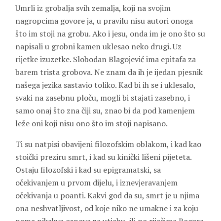
Umrli iz grobalja svih zemalja, koji na svojim
nagropcima govore ja, u pravilu nisu autori onoga
što im stoji na grobu. Ako i jesu, onda im je ono što su
napisali u grobni kamen uklesao neko drugi. Uz
rijetke izuzetke. Slobodan Blagojević ima epitafa za
barem trista grobova. Ne znam da ih je ijedan pjesnik
našega jezika sastavio toliko. Kad bi ih se i uklesalo,
svaki na zasebnu ploču, mogli bi stajati zasebno, i
samo onaj što zna čiji su, znao bi da pod kamenjem
leže oni koji nisu ono što im stoji napisano.
Ti su natpisi obavijeni filozofskim oblakom, i kad kao
stoički preziru smrt, i kad su kinički lišeni pijeteta.
Ostaju filozofski i kad su epigramatski, sa
očekivanjem u prvom dijelu, i iznevjeravanjem
očekivanja u poanti. Kakvi god da su, smrt je u njima
ona neshvatljivost, od koje niko ne umakne i za koju