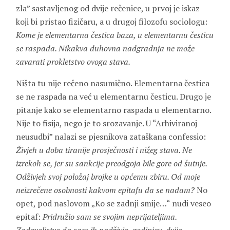
zla” sastavljenog od dvije rečenice, u prvoj je iskaz
koji bi pristao fizičaru, a u drugoj filozofu sociologu:
Kome je elementarna čestica baza, u elementarnu česticu
se raspada. Nikakva duhovna nadgradnja ne može
zavarati prokletstvo ovoga stava.
Ništa tu nije rečeno nasumično. Elementarna čestica
se ne raspada na već u elementarnu česticu. Drugo je
pitanje kako se elementarno raspada u elementarno.
Nije to fisija, nego je to srozavanje. U “Arhiviranoj
neusudbi” nalazi se pjesnikova zataškana confessio:
Živjeh u doba tiranije prosječnosti i nižeg stava. Ne
izrekoh se, jer su sankcije preodgoja bile gore od šutnje.
Odživjeh svoj položaj brojke u općemu zbiru. Od moje
neizrečene osobnosti kakvom epitafu da se nadam?
No
opet, pod naslovom „Ko se zadnji smije…“ nudi veseo
epitaf:
Pridružio sam se svojim neprijateljima.