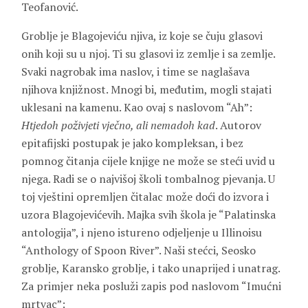
Teofanović.
Groblje je Blagojeviću njiva, iz koje se čuju glasovi
onih koji su u njoj. Ti su glasovi iz zemlje i sa zemlje.
Svaki nagrobak ima naslov, i time se naglašava
njihova knjižnost. Mnogi bi, međutim, mogli stajati
uklesani na kamenu. Kao ovaj s naslovom “Ah”:
Htjedoh poživjeti vječno, ali nemadoh kad
. Autorov
epitafijski postupak je jako kompleksan, i bez
pomnog čitanja cijele knjige ne može se steći uvid u
njega. Radi se o najvišoj školi tombalnog pjevanja. U
toj vještini opremljen čitalac može doći do izvora i
uzora Blagojevićevih. Majka svih škola je “Palatinska
antologija”, i njeno istureno odjeljenje u Illinoisu
“Anthology of Spoon River”. Naši stećci, Seosko
groblje, Karansko groblje, i tako unaprijed i unatrag.
Za primjer neka posluži zapis pod naslovom “Imućni
mrtvac”: