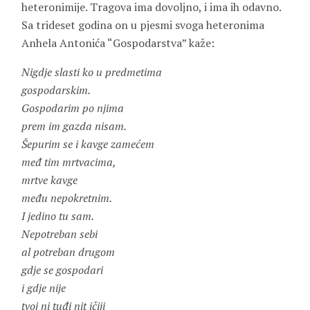
heteronimije. Tragova ima dovoljno, i ima ih odavno.
Sa trideset godina on u pjesmi svoga heteronima
Anhela Antonića “Gospodarstva” kaže:
Nigdje slasti ko u predmetima
gospodarskim.
Gospodarim po njima
prem im gazda nisam.
Šepurim se i kavge zamećem
međ tim mrtvacima,
mrtve kavge
među nepokretnim.
I jedino tu sam.
Nepotreban sebi
al potreban drugom
gdje se gospodari
i gdje nije
tvoj ni tuđi nit ičiji