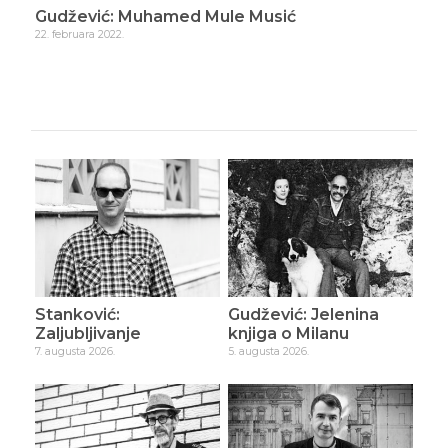
Gudžević: Muhamed Mule Musić
Gud
22. februara 2022.
23. f
Stanković:
Gudžević: Jelenina
Zaljubljivanje
knjiga o Milanu
7. augusta 2026.
5. augusta 2026.