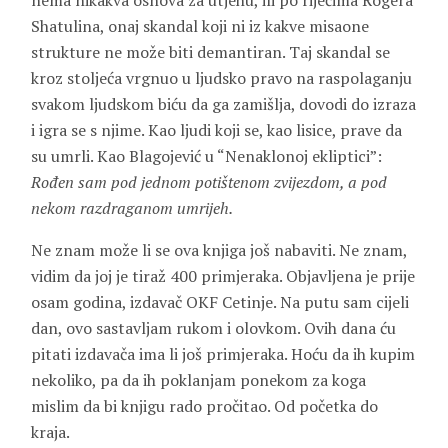
nema nikakva osnova za utjehu, ili po riječima Rogera
Shatulina, onaj skandal koji ni iz kakve misaone
strukture ne može biti demantiran. Taj skandal se
kroz stoljeća vrgnuo u ljudsko pravo na raspolaganju
svakom ljudskom biću da ga zamišlja, dovodi do izraza
i igra se s njime. Kao ljudi koji se, kao lisice, prave da
su umrli. Kao Blagojević u “Nenaklonoj ekliptici”:
Rođen sam pod jednom potištenom zvijezdom, a pod
nekom razdraganom umrijeh.
Ne znam može li se ova knjiga još nabaviti. Ne znam,
vidim da joj je tiraž 400 primjeraka. Objavljena je prije
osam godina, izdavač OKF Cetinje. Na putu sam cijeli
dan, ovo sastavljam rukom i olovkom. Ovih dana ću
pitati izdavača ima li još primjeraka. Hoću da ih kupim
nekoliko, pa da ih poklanjam ponekom za koga
mislim da bi knjigu rado pročitao. Od početka do
kraja.