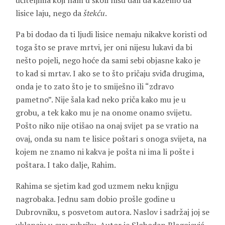
učiteljima koji nam u školi nisu dali da kažemo da
lisice laju, nego da
štekću
.
Pa bi dodao da ti ljudi lisice nemaju nikakve koristi od
toga što se prave mrtvi, jer oni nijesu lukavi da bi
nešto pojeli, nego hoće da sami sebi objasne kako je
to kad si mrtav. I ako se to što pričaju sviđa drugima,
onda je to zato što je to smiješno ili “zdravo
pametno”. Nije šala kad neko priča kako mu je u
grobu, a tek kako mu je na onome onamo svijetu.
Pošto niko nije otišao na onaj svijet pa se vratio na
ovaj, onda su nam te lisice poštari s onoga svijeta, na
kojem ne znamo ni kakva je pošta ni ima li pošte i
poštara. I tako dalje, Rahim.
Rahima se sjetim kad god uzmem neku knjigu
nagrobaka. Jednu sam dobio prošle godine u
Dubrovniku, s posvetom autora. Naslov i sadržaj joj se