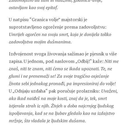
Zadovoljstvo da sam ih nadživio, godinicu-dvije,
ostavljam kao svoj epitaf.
U natpisu “Granica volje” majstorski je
suprotstavljeno ogorčenje prema zadovoljstvu:
Umrijeh ogorčen na svoju smrt, koja je donijela toliko
zadovoljstva mojim dušmanima.
Izdvojenost svoga živovanja sažimao je pjesnik u više
zapisa. U jednom, pod naslovom „Odbij!“ kaže:
Niti me
znaš, niti te znam, niti ćemo se ikada upoznati. Te, ne
glumi i ne prenemaži se! Za svoje tragično osjećanje
života sebi jednakog pronađi, pa impresioniraj do volje!
U „Odsjaju uzdaha“ pak poručuje prolazniku:
Uvaženi,
ako ikad naiđeš na moje kosti, znaj da je, tek, smrt
istjerala strah iz njih. Živjeh u doba najcrnjeg ljudskog
ispoljavanja, kad se na ljubav gledalo kao na izdajstvo
mržnje, što vladala je ljudskim dušama.