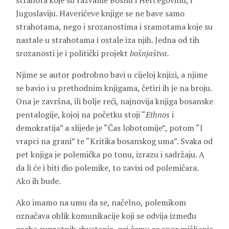
strahota koje su razvalile Bosnu i Hercegovinu, i
Jugoslaviju. Haverićeve knjige se ne bave samo
strahotama, nego i srozanostima i sramotama koje su
nastale u strahotama i ostale iza njih. Jedna od tih
srozanosti je i politički projekt
bošnjaštva.
Njime se autor podrobno bavi u cijeloj knjizi, a njime
se bavio i u prethodnim knjigama, četiri ih je na broju.
Ona je završna, ili bolje reći, najnovija knjiga bosanske
pentalogije, kojoj na početku stoji “
Ethnos
i
demokratija” a slijede je “Čas lobotomije”, potom “I
vrapci na grani” te “Kritika bosanskog uma”. Svaka od
pet knjiga je polemička po tonu, izrazu i sadržaju. A
da li će i biti dio polemike, to zavisi od polemičara.
Ako ih bude.
Ako imamo na umu da se, načelno, polemikom
označava oblik komunikacije koji se odvija između