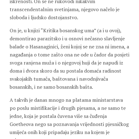
iskrenosti. On se ne rukovodi nikakvim
transcendentalnim svetinjama, njegovo načelo je
sloboda i ljudsko dostojanstvo.
On je, u knjizi “Kritika bosanskog uma” (a i u ovoj),
demontirao parazitsko i u osnovi nečasno slavljenje
balade o Hasanaginici, ženi kojoj se ne zna ni imena, a
nagađanja o tome zašto ona ne ode u čador da posjeti
svoga ranjena muža i o njegovoj huji da je napudi iz
doma i dvora skoro da su postala domaća radinost
svakojakih tumača, baštovana i navodnjivača
bosanskih, i ne samo bosanskih bašta.
A takvih je danas mnogo na platama ministarstava
po poslu mistifikacije i drugih pjesama, a ne samo te
jedne, koja je postala čuvena više sa čuđenja
Goetheova
nego sa poznavanja vrijednosti pjesničkog
umijeća onih koji pripadaju jeziku na kojem je