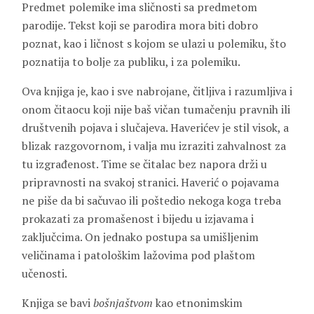
Predmet polemike ima sličnosti sa predmetom
parodije. Tekst koji se parodira mora biti dobro
poznat, kao i ličnost s kojom se ulazi u polemiku, što
poznatija to bolje za publiku, i za polemiku.
Ova knjiga je, kao i sve nabrojane, čitljiva i razumljiva i
onom čitaocu koji nije baš vičan tumačenju pravnih ili
društvenih pojava i slučajeva. Haverićev je stil visok, a
blizak razgovornom, i valja mu izraziti zahvalnost za
tu izgrađenost. Time se čitalac bez napora drži u
pripravnosti na svakoj stranici. Haverić o pojavama
ne piše da bi sačuvao ili poštedio nekoga koga treba
prokazati za promašenost i bijedu u izjavama i
zaključcima. On jednako postupa sa umišljenim
veličinama i patološkim lažovima pod plaštom
učenosti.
Knjiga se bavi
bošnjaštvom
kao etnonimskim