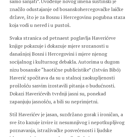
samo sanjati”. Uvođenje novog imena suštinski je
značilo odustajanje od bosanskohercegovačke laičke
države, što je za Bosnu i Hercegovinu pogubna staza
koja vodi u nered i u pustoš.
Svaka stranica od petnaest poglavlja Haverićeve
knjige pokazuje i dokazuje mjere srozanosti u
današnjoj Bosni i Hercegovini i mjere njenog
socijalnog i kulturnog debakla. Autorima u dugom
nizu bosanske “haotične publicistike” (
István Bibó
)
Haverić spočitava da su u stalnoj zaokupljenosti
prošlošću sasvim izostavili pitanja o budućnosti.
Dokazi Haverićevih tvrdnji jasni su, ponekad
zapanjuju jasnošću, a bili su neprimjetni.
Stil Haverićev je jasan, suzdržano gorak i ironičan, a
sve što kazuje izvire iz nesumnjivog i nepotkupljivog
poznavanja, istraživačke posvećenosti i ljudske