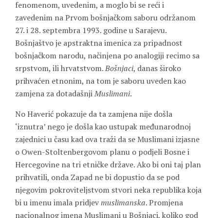
fenomenom, uvedenim, a moglo bi se reći i
zavedenim na Prvom bošnjačkom saboru održanom
27. i 28. septembra 1993. godine u Sarajevu.
Bošnjaštvo je apstraktna imenica za pripadnost
bošnjačkom narodu, načinjena po analogiji recimo sa
srpstvom, ili hrvatstvom.
Bošnjaci
, danas široko
prihvaćen etnonim, na tom je saboru uveden kao
zamjena za dotadašnji
Muslimani
.
No Haverić pokazuje da ta zamjena nije došla
‘iznutra’ nego je došla kao ustupak međunarodnoj
zajednici u času kad ova traži da se Muslimani izjasne
o Owen-Stoltenbergovom planu o podjeli Bosne i
Hercegovine na tri etničke države. Ako bi oni taj plan
prihvatili, onda Zapad ne bi dopustio da se pod
njegovim pokroviteljstvom stvori neka republika koja
bi u imenu imala pridjev
muslimanska
. Promjena
nacionalnog imena Muslimani u Bošnjaci, koliko god