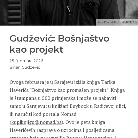
foto: Dženat Dreković/NOMAD
Gudžević: Bošnjaštvo
kao projekt
25. februara 2026.
Sinan Gudžević
Ovoga februara je u Sarajevu izišla knjiga
Tarika
Haverića
“Bošnjaštvo kao promašen projekt”. Knjiga
je štampana u 500 primjeraka i može se nabaviti
samo u Sarajevu: u knjižari Buybook u Radićevoj ulici,
ili naručiti kod portala Nomad
(
kupiknjigu@nomad.ba
). Ovo je peta knjiga
Haverićevih rasprava o uzrocima i posljedicama