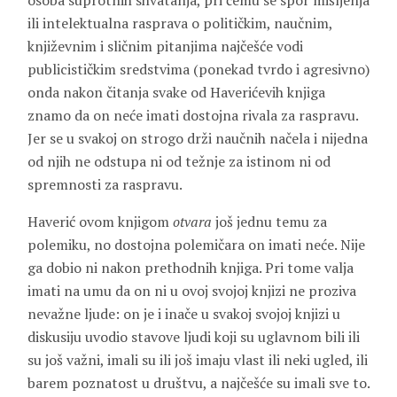
osoba suprotnih shvatanja, pri čemu se spor mišljenja
ili intelektualna rasprava o političkim, naučnim,
književnim i sličnim pitanjima najčešće vodi
publicističkim sredstvima (ponekad tvrdo i agresivno)
onda nakon čitanja svake od Haverićevih knjiga
znamo da on neće imati dostojna rivala za raspravu.
Jer se u svakoj on strogo drži naučnih načela i nijedna
od njih ne odstupa ni od težnje za istinom ni od
spremnosti za raspravu.
Haverić ovom knjigom
otvara
još jednu temu za
polemiku, no dostojna polemičara on imati neće. Nije
ga dobio ni nakon prethodnih knjiga. Pri tome valja
imati na umu da on ni u ovoj svojoj knjizi ne proziva
nevažne ljude: on je i inače u svakoj svojoj knjizi u
diskusiju uvodio stavove ljudi koji su uglavnom bili ili
su još važni, imali su ili još imaju vlast ili neki ugled, ili
barem poznatost u društvu, a najčešće su imali sve to.