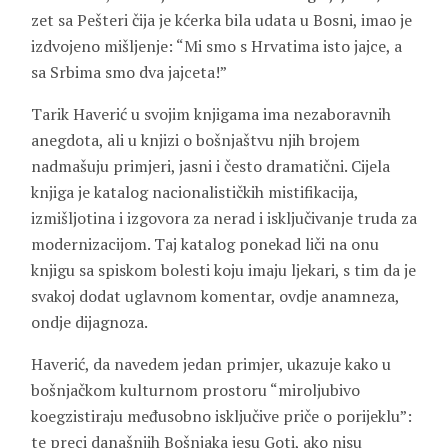
zet sa Pešteri čija je kćerka bila udata u Bosni, imao je
izdvojeno mišljenje: “Mi smo s Hrvatima isto jajce, a
sa Srbima smo dva jajceta!”
Tarik Haverić u svojim knjigama ima nezaboravnih
anegdota, ali u knjizi o bošnjaštvu njih brojem
nadmašuju primjeri, jasni i često dramatični. Cijela
knjiga je katalog nacionalističkih mistifikacija,
izmišljotina i izgovora za nerad i isključivanje truda za
modernizacijom. Taj katalog ponekad liči na onu
knjigu sa spiskom bolesti koju imaju ljekari, s tim da je
svakoj dodat uglavnom komentar, ovdje anamneza,
ondje dijagnoza.
Haverić, da navedem jedan primjer, ukazuje kako u
bošnjačkom kulturnom prostoru “miroljubivo
koegzistiraju međusobno isključive priče o porijeklu”:
te preci današnjih Bošnjaka jesu Goti, ako nisu