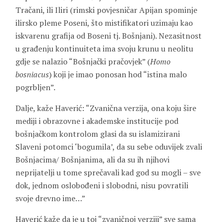
Tračani, ili Iliri (rimski povjesničar
Apijan
spominje
ilirsko pleme Poseni, što mistifikatori uzimaju kao
iskvarenu grafija od Boseni tj. Bošnjani). Nezasitnost
u građenju kontinuiteta ima svoju krunu u neolitu
gdje se nalazio “Bošnjački pračovjek” (
Homo
bosniacus
) koji je imao ponosan hod “istina malo
pogrbljen”.
Dalje, kaže Haverić: “Zvanična verzija, ona koju šire
mediji i obrazovne i akademske institucije pod
bošnjačkom kontrolom glasi da su islamizirani
Slaveni potomci ‘bogumila’, da su sebe oduvijek zvali
Bošnjacima/ Bošnjanima, ali da su ih njihovi
neprijatelji u tome sprečavali kad god su mogli – sve
dok, jednom oslobođeni i slobodni, nisu povratili
svoje drevno ime…”
Haverić kaže da je u toj “zvaničnoj verziji” sve sama