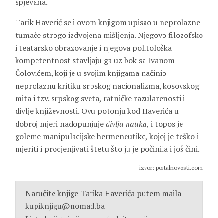
spjevana.
Tarik Haverić se i ovom knjigom upisao u neprolazne
tumače strogo izdvojena mišljenja. Njegovo filozofsko
i teatarsko obrazovanje i njegova politološka
kompetentnost stavljaju ga uz bok sa
Ivanom
Čolovićem
, koji je u svojim knjigama načinio
neprolaznu kritiku srpskog nacionalizma, kosovskog
mita i tzv. srpskog sveta, ratničke razularenosti i
divlje književnosti. Ovu potonju kod Haverića u
dobroj mjeri nadopunjuje
divlja nauka
, i topos je
goleme manipulacijske hermeneutike, kojoj je teško i
mjeriti i procjenjivati štetu što ju je počinila i još čini.
izvor: portalnovosti.com
Naručite knjige Tarika Haverića putem maila
kupiknjigu@nomad.ba