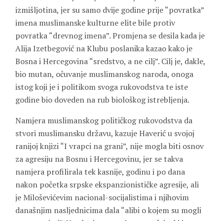
izmišljotina, jer su samo dvije godine prije “povratka”
imena muslimanske kulturne elite bile protiv
povratka “drevnog imena”. Promjena se desila kada je
Alija Izetbegović
na Klubu poslanika kazao kako je
Bosna i Hercegovina “sredstvo, a ne cilj”. Cilj je, dakle,
bio mutan, očuvanje muslimanskog naroda, onoga
istog koji je i politikom svoga rukovodstva te iste
godine bio doveden na rub biološkog istrebljenja.
Namjera muslimanskog političkog rukovodstva da
stvori muslimansku državu, kazuje Haverić u svojoj
ranijoj knjizi “I vrapci na grani”, nije mogla biti osnov
za agresiju na Bosnu i Hercegovinu, jer se takva
namjera profilirala tek kasnije, godinu i po dana
nakon početka srpske ekspanzionističke agresije, ali
je Miloševićevim nacional-socijalistima i njihovim
današnjim nasljednicima dala “alibi o kojem su mogli