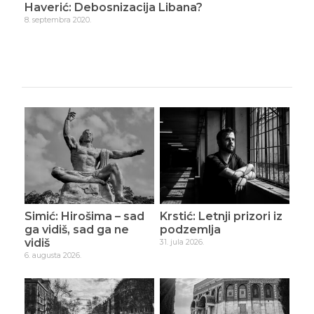
Haverić: Debosnizacija Libana?
Hav
8. septembra 2020.
24. 
Simić: Hirošima – sad
Krstić: Letnji prizori iz
ga vidiš, sad ga ne
podzemlja
vidiš
31. jula 2026.
6. augusta 2026.