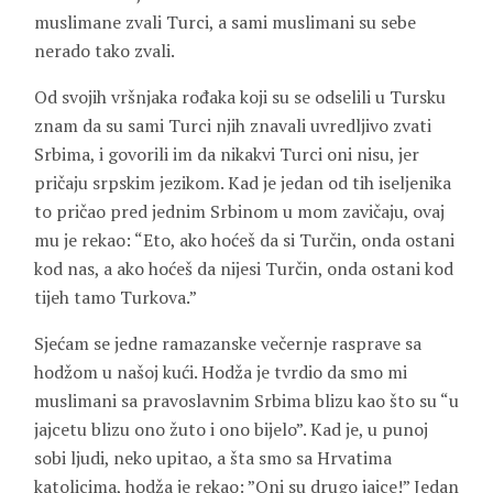
muslimane zvali Turci, a sami muslimani su sebe
nerado tako zvali.
Od svojih vršnjaka rođaka koji su se odselili u Tursku
znam da su sami Turci njih znavali uvredljivo zvati
Srbima, i govorili im da nikakvi Turci oni nisu, jer
pričaju srpskim jezikom. Kad je jedan od tih iseljenika
to pričao pred jednim Srbinom u mom zavičaju, ovaj
mu je rekao: “Eto, ako hoćeš da si Turčin, onda ostani
kod nas, a ako hoćeš da nijesi Turčin, onda ostani kod
tijeh tamo Turkova.”
Sjećam se jedne ramazanske večernje rasprave sa
hodžom u našoj kući. Hodža je tvrdio da smo mi
muslimani sa pravoslavnim Srbima blizu kao što su “u
jajcetu blizu ono žuto i ono bijelo”. Kad je, u punoj
sobi ljudi, neko upitao, a šta smo sa Hrvatima
katolicima, hodža je rekao: ”Oni su drugo jajce!” Jedan