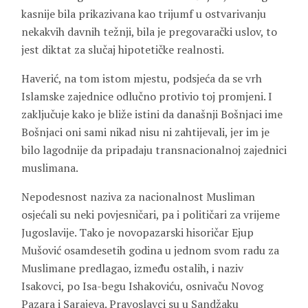
kasnije bila prikazivana kao trijumf u ostvarivanju
nekakvih davnih težnji, bila je pregovarački uslov, to
jest diktat za slučaj hipotetičke realnosti.
Haverić, na tom istom mjestu, podsjeća da se vrh
Islamske zajednice odlučno protivio toj promjeni. I
zaključuje kako je bliže istini da današnji Bošnjaci ime
Bošnjaci oni sami nikad nisu ni zahtijevali, jer im je
bilo lagodnije da pripadaju transnacionalnoj zajednici
muslimana.
Nepodesnost naziva za nacionalnost Musliman
osjećali su neki povjesničari, pa i političari za vrijeme
Jugoslavije. Tako je novopazarski hisoričar
Ejup
Mušović
osamdesetih godina u jednom svom radu za
Muslimane predlagao, između ostalih, i naziv
Isakovci, po
Isa-begu Ishakoviću
, osnivaču Novog
Pazara i Sarajeva. Pravoslavci su u Sandžaku