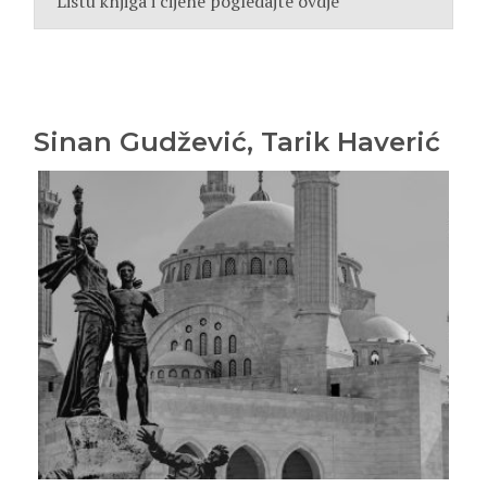
Listu knjiga i cijene pogledajte ovdje
Sinan Gudžević, Tarik Haverić