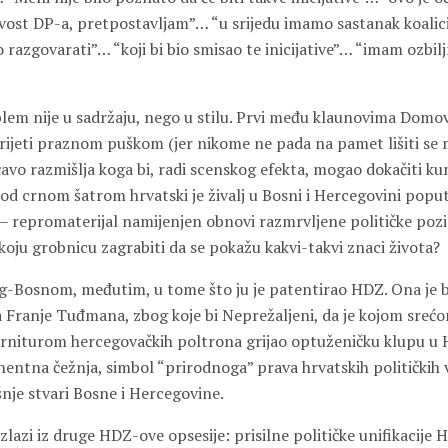
ivost DP-a, pretpostavljam”… “u srijedu imamo sastanak koalic
 razgovarati”… “koji bi bio smisao te inicijative”… “imam ozbilj
blem nije u sadržaju, nego u stilu. Prvi među klaunovima Domo
rijeti praznom puškom (jer nikome ne pada na pamet lišiti se
avo razmišlja koga bi, radi scenskog efekta, mogao dokačiti ku
od crnom šatrom hrvatski je živalj u Bosni i Hercegovini poput
ji – repromaterijal namijenjen obnovi razmrvljene političke pozi
 koju grobnicu zagrabiti da se pokažu kakvi-takvi znaci života?
eg-Bosnom, međutim, u tome što ju je patentirao HDZ. Ona je b
 Franje Tuđmana, zbog koje bi Neprežaljeni, da je kojom sreć
arniturom hercegovačkih poltrona grijao optuženičku klupu u H
ntna čežnja, simbol “prirodnoga” prava hrvatskih političkih v
šnje stvari Bosne i Hercegovine.
zlazi iz druge HDZ-ove opsesije: prisilne političke unifikacije