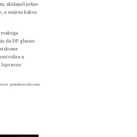
m, skidajući jedan
e, u smjesu kakvu
a svakoga
uju da DP glasno
vatskome
ontrolira u
. Ispravno
izvor: portalnovosti.com