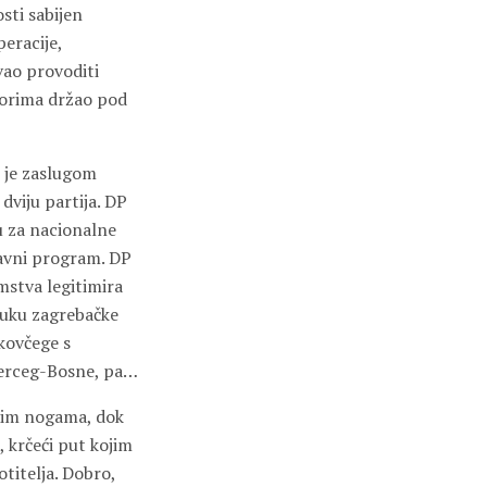
sti sabijen
eracije,
vao provoditi
aporima držao pod
 je zaslugom
dviju partija. DP
u za nacionalne
ržavni program. DP
mstva legitimira
luku zagrebačke
kovčege s
Herceg-Bosne, pa…
dnjim nogama, dok
, krčeći put kojim
otitelja. Dobro,