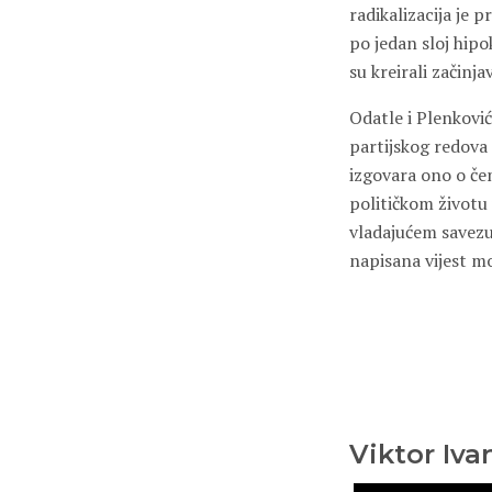
radikalizacija je 
po jedan sloj hip
su kreirali začinja
Odatle i Plenkoviće
partijskog redova
izgovara ono o č
političkom životu
vladajućem savezu
napisana vijest mo
Viktor Iva