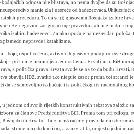
-bošnjačkih odnosa nije blistava, no nema dvojbe da su Bošnjac
neusporedivo manje zla i nesreće od hadezeovaca. Uključujući o
atskih procedura. To da se (i) glasovima Bošnjaka izabire hrva
sne i Hercegovine zasigurno nije pravedno, ali nije ni do te m
vnika izabiru hadezeovci. Zamka upućuje na nezavidan položaj 
og između nepravde i kataklizme.
 – koju, usput rečeno, aktivno ili pasivno podupiru i sve druge
skoj – pritom je neumoljivo jednostavna: Hrvatima u BiH mora
prava, a politička prava Hrvata svode se na to da budu Hrvati. 
stva obavlja HDZ, svatko tko njeguje zazor prema toj stranci le
i da se samovoljno isključuje i iz političkog i iz nacionalnog ko
, u jednom od svojih rijetkih konstruktivnih tekstova založio s
izbora za članove Predsjedništva BiH. Prema tom prijedlogu,
, Bošnjaku ili Hrvatu – bilo bi uskraćeno pravo da na izborima sv
pada istome narodu kao i on, a zauzvrat bi, umjesto jednim, ra