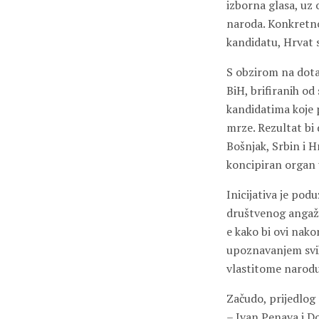
izborna glasa, uz
naroda. Konkretno
kandidatu, Hrvat 
S obzirom na dotad
BiH, brifiranih od
kandidatima koje p
mrze. Rezultat bi 
Bošnjak, Srbin i H
koncipiran organ 
Inicijativa je pod
društvenog angažm
e kako bi ovi nako
upoznavanjem svih
vlastitome narodu
Začudo, prijedlog 
– Ivan Penava i D