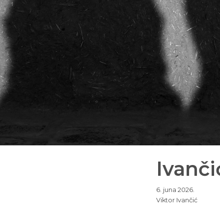
Ivanč
6. juna 2026.
Viktor Ivančić