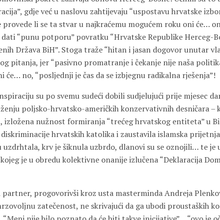
cija”, gdje već u naslovu zahtijevaju “uspostavu hrvatske izbo
Ne provede li se ta stvar u najkraćemu mogućem roku oni će… o
 i dati “punu potporu” povratku “Hrvatske Republike Herceg-B
enih Država BiH”. Stoga traže “hitan i jasan dogovor unutar vla
g pitanja, jer “pasivno promatranje i čekanje nije naša politika
i će… no, “posljednji je čas da se izbjegnu radikalna rješenja”!
nspiraciju su po svemu sudeći dobili sudjelujući prije mjesec d
nju poljsko-hrvatsko-američkih konzervativnih desničara – ka
, izložena nužnost formiranja “trećeg hrvatskog entiteta” u Bi
 diskriminacije hrvatskih katolika i zaustavila islamska prijetnja
u uzdrhtala, krv je šiknula uzbrdo, dlanovi su se oznojili… te je 
kojeg je u obredu kolektivne onanije izlučena “Deklaracija Do
ski partner, progovorivši kroz usta masterminda Andreja Plenko
rzovoljnu zatečenost, ne skrivajući da ga ubodi proustaških k
 “Meni nije bilo poznato da će biti takve inicijative”… “ovo je oč