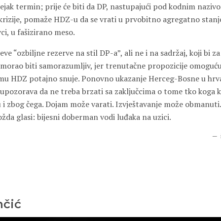
prejak termin; prije će biti da DP, nastupajući pod kodnim nazivo
okrizije, pomaže HDZ-u da se vrati u prvobitno agregatno stanj
vci, u fašizirano meso.
ve “ozbiljne rezerve na stil DP-a”, ali ne i na sadržaj, koji bi z
 morao biti samorazumljiv, jer trenutačne propozicije omoguć
emu HDZ potajno snuje. Ponovno ukazanje Herceg-Bosne u hr
 upozorava da ne treba brzati sa zaključcima o tome tko koga k
 i zbog čega. Dojam može varati. Izvještavanje može obmanuti
žda glasi: bijesni doberman vodi luđaka na uzici.
nčić