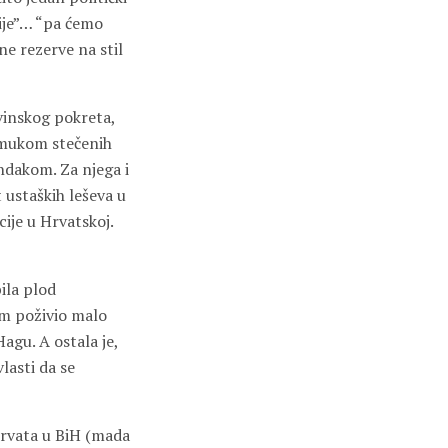
ije”… “pa ćemo
ne rezerve na stil
vinskog pokreta,
 mukom stečenih
ndakom. Za njega i
 ustaških leševa u
cije u Hrvatskoj.
ila plod
om poživio malo
agu. A ostala je,
lasti da se
 Hrvata u BiH (mada