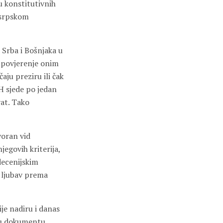
u konstitutivnih
 srpskom
 Srba i Bošnjaka u
i povjerenje onim
aju preziru ili čak
H sjede po jedan
vat. Tako
voran vid
egovih kriterija,
decenijskim
 ljubav prema
ije nadiru i danas
o u dokumentu