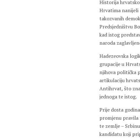
Historija hrvatsko
Hrvatima nanijeli 
takozvanih demokr
Predsjedništvu Bo
kad istog predsta
naroda zaglavljen
Hadezeovska logika
grupacije u Hrvat
njihova politička 
artikulaciju hrvat
Antihrvat, što znač
jednoga te istog.
Prije dosta godina
promjenu pravila 
te zemlje – Srbinu
kandidatu koji pri