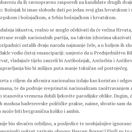
 obavezu da ih ravnopravno rasporedi na kandidate drugih dvaj
: Bošnjak bi imao slobodu dati po jedan svoj glas hrvatskom i
srpskom i bošnjačkom, a Srbin bošnjačkom i hrvatskom.
ašnja iskustva, realno se moglo očekivati da će većina Hrvata,
 strane svojih nacionalnih partija, na takvim izborima ukazivat
ripadnici ostalih dvaju naroda najmanje žele, a u boljem ih sluč
dakle vodio čistoj emancipaciji: umjesto da u Predsjedništvu Bi
rvat, vladajuće tijelo zauzeli bi Antibošnjak, Antisrbin i Antihr
upravljanja bio bi milijun puta manje toksičan od postojećeg.
uzeta s ciljem da afirmira nacionalnu izdaju kao koristan i odgo
ana, te da podruje sveprisutni nacionalizam zaoštravanjem nj
n stanovita vremena dobili ljekovite parodijske oblike. Dugim, 
 modusa hadezeovske političke prakse, naime, shvatio sam da
 može biti bezgranična koliko i ambis.
nije bio shvaćen ozbiljno, a posljedice te neobjašnjive ignoranc
omovinski pokret zazivaju obnovu Herceg-Bosne! Učinili su t