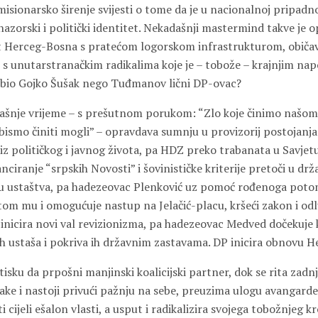
misionarsko širenje svijesti o tome da je u nacionalnoj pripadno
zorski i politički identitet. Nekadašnji mastermind takve je op
kt Herceg-Bosna s pratećom logorskom infrastrukturom, običa
je s unutarstranačkim radikalima koje je – tobože – krajnjim n
 bio Gojko Šušak nego Tuđmanov lični DP-ovac?
našnje vrijeme – s prešutnom porukom: “Zlo koje činimo našom
bismo činiti mogli” – opravdava sumnju u provizorij postojanja 
 iz političkog i javnog života, pa HDZ preko trabanata u Savjet
nciranje “srpskih Novosti” i šovinističke kriterije pretoči u d
iju ustaštva, pa hadezeovac Plenković uz pomoć rođenoga poto
m mu i omogućuje nastup na Jelačić-placu, kršeći zakon i od
P inicira novi val revizionizma, pa hadezeovac Medved dočekuje 
h ustaša i pokriva ih državnim zastavama. DP inicira obnovu 
utisku da prpošni manjinski koalicijski partner, dok se rita za
čnjake i nastoji privući pažnju na sebe, preuzima ulogu avangarde
 cijeli ešalon vlasti, a usput i radikalizira svojega tobožnjeg kr