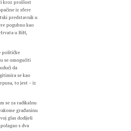
i kroz prošlost
pačine iz sfere
tski predstavnik u
jere pogubno kao
Hrvata u BiH,
 političke
ju se omogućiti
Budući da
gitimira se kao
rpusa, to jest – iz
am se za radikalnu
 svakome građaninu
oj glas dodijeli
spolagao s dva