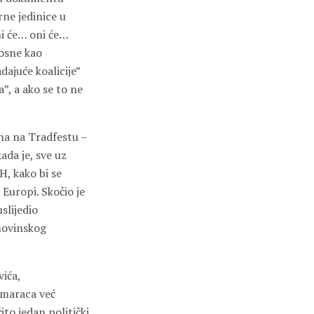
rne jedinice u
ni će… oni će…
osne kao
dajuće koalicije”
”, a ako se to ne
ana na Tradfestu –
da je, sve uz
H, kako bi se
 Europi. Skočio je
uslijedio
movinskog
vića,
omaraca već
ito jedan politički