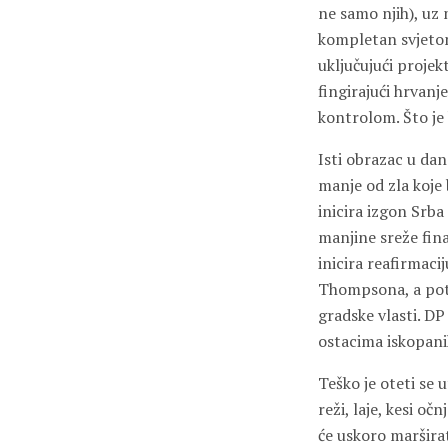
ne samo njih), uz 
kompletan svjetona
uključujući proje
fingirajući hrvan
kontrolom. Što je
Isti obrazac u da
manje od zla koje 
inicira izgon Srba
manjine sreže fina
inicira reafirmac
Thompsona, a poto
gradske vlasti. D
ostacima iskopani
Teško je oteti se 
reži, laje, kesi o
će uskoro marširati