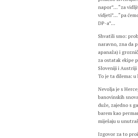
napor”… “za vidlj
vidjeti”… “pa ćemo
DP-a”…
Shvatili smo: pro
naravno, zna da p
apanaža) i groznič
za ostatak ekipe p
Sloveniji i Austri
To je ta dilema: u
Nevolja je s Herc
banovinskih snova
duže, zajedno s g
barem kao permane
miješaju u unutra
Izgovor za to proi