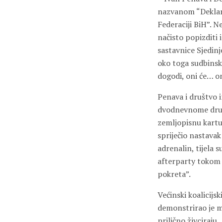
nazvanom “Deklara
Federaciji BiH”. 
načisto popizditi
sastavnice Sjedinj
oko toga sudbinsko
dogodi, oni će… on
Penava i društvo i
dvodnevnome druže
zemljopisnu kartu
spriječio nastavak
adrenalin, tijela s
afterparty tokom 
pokreta”.
Većinski koalicij
demonstrirao je m
prilično živciraju…