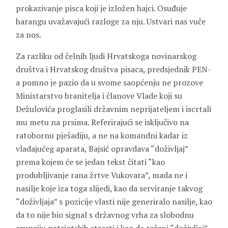
prokazivanje pisca koji je izložen hajci. Osuđuje
harangu uvažavajući razloge za nju. Ustvari nas vuče
za nos.
Za razliku od čelnih ljudi Hrvatskoga novinarskog
društva i Hrvatskog društva pisaca, predsjednik PEN-
a pomno je pazio da u svome saopćenju ne prozove
Ministarstvo branitelja i članove Vlade koji su
Dežulovića proglasili državnim neprijateljem i iscrtali
mu metu na prsima. Referirajući se isključivo na
ratobornu pješadiju, a ne na komandni kadar iz
vladajućeg aparata, Bajsić opravdava “doživljaj”
prema kojem će se jedan tekst čitati “kao
produbljivanje rana žrtve Vukovara”, mada ne i
nasilje koje iza toga slijedi, kao da serviranje takvog
“doživljaja” s pozicije vlasti nije generiralo nasilje, kao
da to nije bio signal s državnog vrha za slobodnu