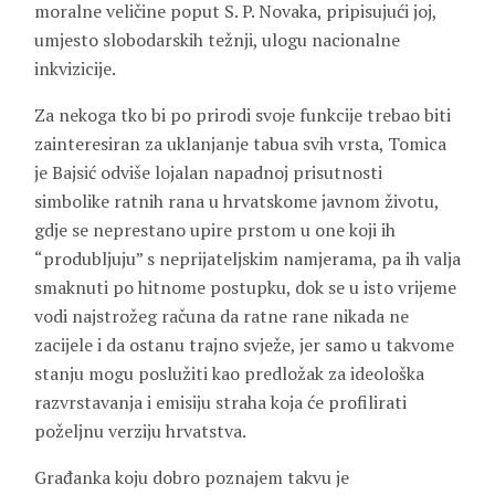
moralne veličine poput S. P. Novaka, pripisujući joj,
umjesto slobodarskih težnji, ulogu nacionalne
inkvizicije.
Za nekoga tko bi po prirodi svoje funkcije trebao biti
zainteresiran za uklanjanje tabua svih vrsta, Tomica
je Bajsić odviše lojalan napadnoj prisutnosti
simbolike ratnih rana u hrvatskome javnom životu,
gdje se neprestano upire prstom u one koji ih
“produbljuju” s neprijateljskim namjerama, pa ih valja
smaknuti po hitnome postupku, dok se u isto vrijeme
vodi najstrožeg računa da ratne rane nikada ne
zacijele i da ostanu trajno svježe, jer samo u takvome
stanju mogu poslužiti kao predložak za ideološka
razvrstavanja i emisiju straha koja će profilirati
poželjnu verziju hrvatstva.
Građanka koju dobro poznajem takvu je