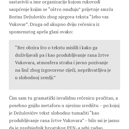
sastavivši u ime organizacije kojom rukovodi
saopćenje kojim se “oštro osuđuju” prijetnje smrću
Borisu Dežuloviću zbog njegova teksta “Jebo vas
Vukovar”. Druga od ukupno dviju rečenica iz
spomenutog apela glasi ovako:
“Bez obzira što o tekstu mislili i kako ga
doživljavali pa i kao produbljivanje rana žrtve
Vukovara, atmosfera straha i javno pozivanje
na linč zbog izgovorene riječi, neprihvatljiva je
u slobodnoj zemlji.”
Čim sam tu gramatički invalidnu rečenicu pročitao, a
posebno gnjilu metaforu u njezinu središtu – po kojoj
je Dežulovićev tekst slobodno tumačiti “kao
produbljivanje rana žrtve Vukovara” – bilo mi je jasno
da je predsjednik hrvatskog PEN-a sebi zadao