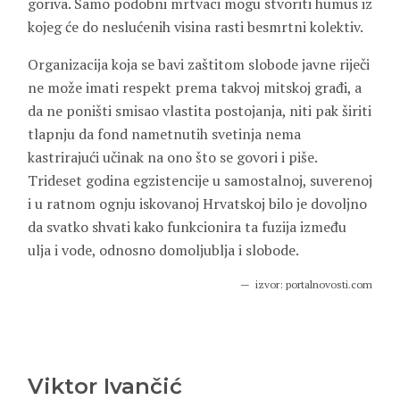
goriva. Samo podobni mrtvaci mogu stvoriti humus iz
kojeg će do neslućenih visina rasti besmrtni kolektiv.
Organizacija koja se bavi zaštitom slobode javne riječi
ne može imati respekt prema takvoj mitskoj građi, a
da ne poništi smisao vlastita postojanja, niti pak širiti
tlapnju da fond nametnutih svetinja nema
kastrirajući učinak na ono što se govori i piše.
Trideset godina egzistencije u samostalnoj, suverenoj
i u ratnom ognju iskovanoj Hrvatskoj bilo je dovoljno
da svatko shvati kako funkcionira ta fuzija između
ulja i vode, odnosno domoljublja i slobode.
izvor: portalnovosti.com
Viktor Ivančić