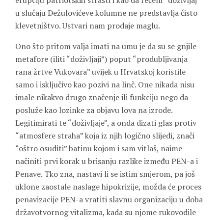
erupciju patriotskih strasti i kao da rečeni “doživljaj”
u slučaju Dežulovićeve kolumne ne predstavlja čisto
klevetništvo. Ustvari nam prodaje maglu.
Ono što pritom valja imati na umu je da su se gnjile
metafore (iliti “doživljaji”) poput “produbljivanja
rana žrtve Vukovara” uvijek u Hrvatskoj koristile
samo i isključivo kao pozivi na linč. One nikada nisu
imale nikakvo drugo značenje ili funkciju nego da
posluže kao lozinke za objavu lova na izrode.
Legitimirati te “doživljaje”, a onda dizati glas protiv
“atmosfere straha” koja iz njih logično slijedi, znači
“oštro osuditi” batinu kojom i sam vitlaš, naime
načiniti prvi korak u brisanju razlike između PEN-a i
Penave. Tko zna, nastavi li se istim smjerom, pa još
uklone zaostale naslage hipokrizije, možda će proces
penavizacije PEN-a vratiti slavnu organizaciju u doba
državotvornog vitalizma, kada su njome rukovodile