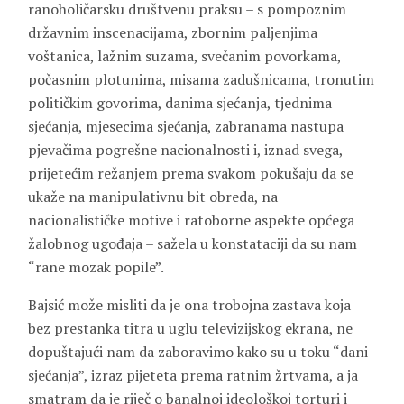
ranoholičarsku društvenu praksu – s pompoznim
državnim inscenacijama, zbornim paljenjima
voštanica, lažnim suzama, svečanim povorkama,
počasnim plotunima, misama zadušnicama, tronutim
političkim govorima, danima sjećanja, tjednima
sjećanja, mjesecima sjećanja, zabranama nastupa
pjevačima pogrešne nacionalnosti i, iznad svega,
prijetećim režanjem prema svakom pokušaju da se
ukaže na manipulativnu bit obreda, na
nacionalističke motive i ratoborne aspekte općega
žalobnog ugođaja – sažela u konstataciji da su nam
“rane mozak popile”.
Bajsić može misliti da je ona trobojna zastava koja
bez prestanka titra u uglu televizijskog ekrana, ne
dopuštajući nam da zaboravimo kako su u toku “dani
sjećanja”, izraz pijeteta prema ratnim žrtvama, a ja
smatram da je riječ o banalnoj ideološkoj torturi i