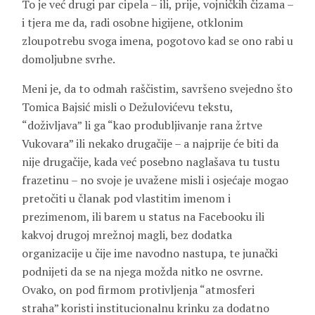
To je već drugi par cipela – ili, prije, vojničkih čizama –
i tjera me da, radi osobne higijene, otklonim
zloupotrebu svoga imena, pogotovo kad se ono rabi u
domoljubne svrhe.
Meni je, da to odmah raščistim, savršeno svejedno što
Tomica Bajsić misli o Dežulovićevu tekstu,
“doživljava” li ga “kao produbljivanje rana žrtve
Vukovara” ili nekako drugačije – a najprije će biti da
nije drugačije, kada već posebno naglašava tu tustu
frazetinu – no svoje je uvažene misli i osjećaje mogao
pretočiti u članak pod vlastitim imenom i
prezimenom, ili barem u status na Facebooku ili
kakvoj drugoj mrežnoj magli, bez dodatka
organizacije u čije ime navodno nastupa, te junački
podnijeti da se na njega možda nitko ne osvrne.
Ovako, on pod firmom protivljenja “atmosferi
straha” koristi institucionalnu krinku za dodatno