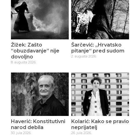
Žižek: Zašto
Šarčević: „Hrvatsko
“obuzdavanje” nije
pitanje“ pred sudom
dovoljno
2. augusta 2026.
8. augusta 2026.
Haverić: Konstitutivni
Kolarić: Kako se pravio
narod debila
neprijatelj
30. jula 2026.
26. jula 2026.