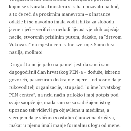
kojim se stvarala atmosfera straha i pozivalo na linč,
a to će reći da prozirnim manevrom – s instance
odakle bi se navodno imala voditi bitka za slobodu
javne riječi – verificira nedodirljivost vjerskih osjećaja
nacije, stvorenih prisilnim putem, dakako, sa “žrtvom
Vukovara” na mjestu centralne svetinje. Samo bez
nasilja, molimo!
Drugo što mi je palo na pamet jest da sam i sam
dugogodišnji član hrvatskog PEN-a – doduše, iskreno
govoreći, pasiviziran do krajnje mjere – odnosno da je
rukovoditelj organizacije, istupajući “u ime hrvatskog
PEN centra”, na neki način priložio i moj potpis pod
svoje saopćenje, mada sam se sa sadržajem istog
upoznao tek vidjevši ga objavljena u medijima, a
vjerujem da je slično i s ostalim članovima društva,
makar u njemu imali manje formalnu ulogu od mene.