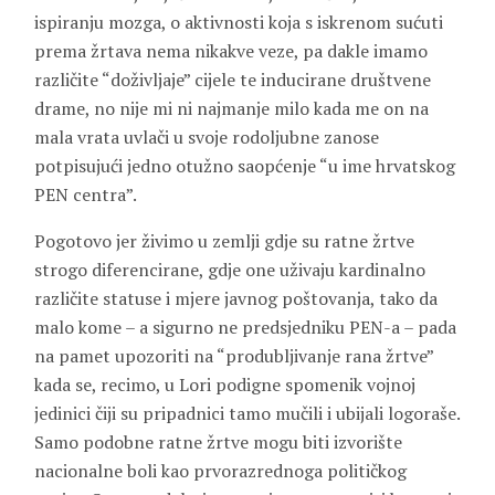
ispiranju mozga, o aktivnosti koja s iskrenom sućuti
prema žrtava nema nikakve veze, pa dakle imamo
različite “doživljaje” cijele te inducirane društvene
drame, no nije mi ni najmanje milo kada me on na
mala vrata uvlači u svoje rodoljubne zanose
potpisujući jedno otužno saopćenje “u ime hrvatskog
PEN centra”.
Pogotovo jer živimo u zemlji gdje su ratne žrtve
strogo diferencirane, gdje one uživaju kardinalno
različite statuse i mjere javnog poštovanja, tako da
malo kome – a sigurno ne predsjedniku PEN-a – pada
na pamet upozoriti na “produbljivanje rana žrtve”
kada se, recimo, u Lori podigne spomenik vojnoj
jedinici čiji su pripadnici tamo mučili i ubijali logoraše.
Samo podobne ratne žrtve mogu biti izvorište
nacionalne boli kao prvorazrednoga političkog