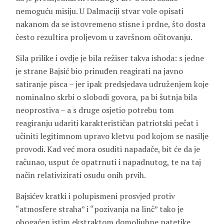
nemoguću misiju. U Dalmaciji stvar vole opisati
nakanom da se istovremeno stisne i prdne, što dosta
često rezultira proljevom u završnom očitovanju.
Sila prilike i ovdje je bila režiser takva ishoda: s jedne
je strane Bajsić bio prinuđen reagirati na javno
satiranje pisca – jer ipak predsjedava udruženjem koje
nominalno skrbi o slobodi govora, pa bi šutnja bila
neoprostiva – a s druge osjetio potrebu tom
reagiranju udariti karakterističan patriotski pečat i
učiniti legitimnom upravo kletvu pod kojom se nasilje
provodi. Kad već mora osuditi napadače, bit će da je
računao, usput će opatrnuti i napadnutog, te na taj
način relativizirati osudu onih prvih.
Bajsićev kratki i polupismeni prosvjed protiv
“atmosfere straha” i “pozivanja na linč” tako je
obogaćen istim ekstraktom domoljubne patetike