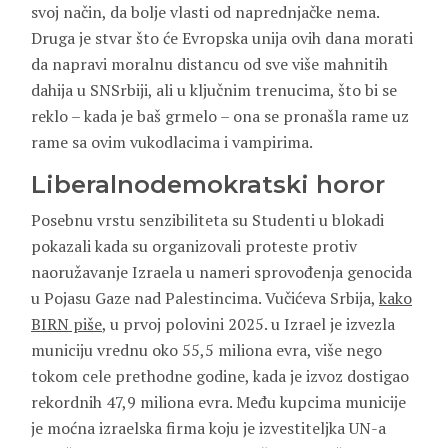
svoj način, da bolje vlasti od naprednjačke nema.
Druga je stvar što će Evropska unija ovih dana morati
da napravi moralnu distancu od sve više mahnitih
dahija u SNSrbiji, ali u ključnim trenucima, što bi se
reklo – kada je baš grmelo – ona se pronašla rame uz
rame sa ovim vukodlacima i vampirima.
Liberalnodemokratski horor
Posebnu vrstu senzibiliteta su Studenti u blokadi
pokazali kada su organizovali proteste protiv
naoružavanje Izraela u nameri sprovođenja genocida
u Pojasu Gaze nad Palestincima. Vučićeva Srbija,
kako
BIRN piše
, u prvoj polovini 2025. u Izrael je izvezla
municiju vrednu oko 55,5 miliona evra, više nego
tokom cele prethodne godine, kada je izvoz dostigao
rekordnih 47,9 miliona evra. Među kupcima municije
je moćna izraelska firma koju je izvestiteljka UN-a