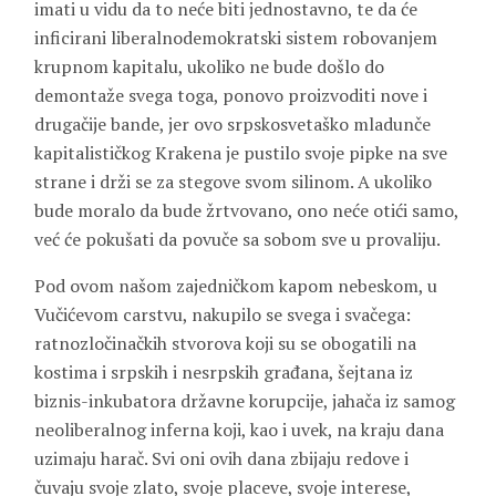
imati u vidu da to neće biti jednostavno, te da će
inficirani liberalnodemokratski sistem robovanjem
krupnom kapitalu, ukoliko ne bude došlo do
demontaže svega toga, ponovo proizvoditi nove i
drugačije bande, jer ovo srpskosvetaško mladunče
kapitalističkog Krakena je pustilo svoje pipke na sve
strane i drži se za stegove svom silinom. A ukoliko
bude moralo da bude žrtvovano, ono neće otići samo,
već će pokušati da povuče sa sobom sve u provaliju.
Pod ovom našom zajedničkom kapom nebeskom, u
Vučićevom carstvu, nakupilo se svega i svačega:
ratnozločinačkih stvorova koji su se obogatili na
kostima i srpskih i nesrpskih građana, šejtana iz
biznis-inkubatora državne korupcije, jahača iz samog
neoliberalnog inferna koji, kao i uvek, na kraju dana
uzimaju harač. Svi oni ovih dana zbijaju redove i
čuvaju svoje zlato, svoje placeve, svoje interese,