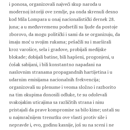
i ponosa, organizovali najveći skup naroda u
modernoj istoriji ove zemlje, pa onda skrenuli desno
kod Mila Lompara u onaj nacionalistički dernek 28.
juna; a u međuvremenu podsetili su ljude da postoje
zborovo, da mogu politički i sami da se organizuju, da
imaju moć u svojim rukama; pešačili su i marširali
kroz varošice, sela i gradove, probijali medijske
blokade; dobijali batine, bili hapšeni, progonjeni, u
ćošak sabijani, i bili konstantno napadani na
naslovnim stranama propagandnih hartijetina i u
udarnim emisijama nacionalnih frekvencija;
organizovali su plenume i veoma složno i razborito
na tim okupima donosili odluke, te su odolevali
svakojakim uticajima sa različitih strana i nisu
pristajali da prave kompromise sa bilo kime; ustali su
u najmračnijem trenutku ove vlasti protiv sile i
nepravde i, evo, godinu kasnije, još su na sceni i ne