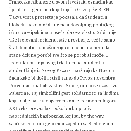
Frančeska Albaneze u svom izveštaju označila kao
“profitera genocida koji traje“ u Gazi, piše BIRN.
Takva vrsta protesta je pokazala da Studenti u
blokadi – iako možda nemaju dovoljnog političkog
iskustva – ipak imaju osećaj da ova vlast u Srbiji nije
više izolovani incident naše provincije, već je samo
šraf ili matica u mašineriji koja nema nameru da
stane dok ne porobi sve što se porobiti može. U
trenutku pisanja ovog teksta mladi studenti i
studentkinje iz Novog Pazara marširaju ka Novom
Sadu kako bi došli i stigli tamo do Prvog novembra.
Pored nacionalnih zastava Srbije, oni nose i zastavu
Palestine. Taj simbolični gest solidarnosti sa ljudima
koji i dalje pate u najvećem koncetracionom logoru
XXI veka prevazilazi puku borbu protiv
naprednjačkih bašibozuka, koji su, by the way,
saučesnici u tom genocidu zajedno sa Sjedinjenim