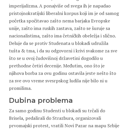
imperijalizma. A ponajviše od svega ih je napadao
pristojnokratijski liberalni korpus koji im je od samog
početka spočitavao zašto nema barjaka Evropske
unije, zašto ima ruskih zastava, zašto se šuruje sa
nacionalistima, zašto ima četničkih obeležja i slično.
Deluje da se protiv Studenata u blokadi udružila
tušta & tma, i da su odgovorni i krivi svakome za sve
što se u ovoj čudovišnoj državetini dogodilo u
prethodne četiri decenije. Međutim, ono što je
njihova borba za ovu godinu ostavila jeste nešto što
za sve ovo vreme svesrpskog ludila nije bilo ni u
promilima.
Dubina problema
Za samo godinu Studenti u blokadi su trčali do
Brisela, pedalirali do Strazbura, organizovali
prvomajski protest, vratili Novi Pazar na mapu Srbije