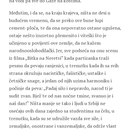
na vodi pa sve do Gaze na kostima.
Međutim, i da se, na kraju krajeva, ništa ne desi u
budućem vremenu, da se preko ove bune lupi
cement-ploča, te da ona nepovratno ostane ugušena,
ostaje nešto izuzetno plemenito i viteški što je
učinjeno u povijesti ove zemlje, da ne kažem
narodnooslobodilački. Jer, sve podseća na onu scenu
iz filma „Bitka na Neretvi“ kada partizanka traži
pesmu da pevaju ranjenici, u trenutku kada ih sa svih
strana okružuju nacističke, fašističke, ustaške i
četničke snage, a jedan od njih uzima harmoniku i
počinje da peva: „Padaj silo i nepravdo, narod ti je
sudit zvan. Bjež'te od nas noćne tmine, svanuo je i
naš dan!“ Ništa manje se tako i ljudi u Srbiji ne
osećaju ovih dana zajedno sa studentima na čelu, u
trenutku, kada su se udružile vazda sve sile, i
zemaljske, onostrane i vanzemaljske, da održe vlast