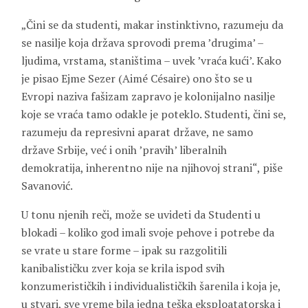
„Čini se da studenti, makar instinktivno, razumeju da
se nasilje koja država sprovodi prema ’drugima’ –
ljudima, vrstama, staništima – uvek ’vraća kući’. Kako
je pisao Ejme Sezer (Aimé Césaire) ono što se u
Evropi naziva fašizam zapravo je kolonijalno nasilje
koje se vraća tamo odakle je poteklo. Studenti, čini se,
razumeju da represivni aparat države, ne samo
države Srbije, već i onih ’pravih’ liberalnih
demokratija, inherentno nije na njihovoj strani“, piše
Savanović.
U tonu njenih reči, može se uvideti da Studenti u
blokadi – koliko god imali svoje pehove i potrebe da
se vrate u stare forme – ipak su razgolitili
kanibalističku zver koja se krila ispod svih
konzumerističkih i individualističkih šarenila i koja je,
u stvari, sve vreme bila jedna teška eksploatatorska i