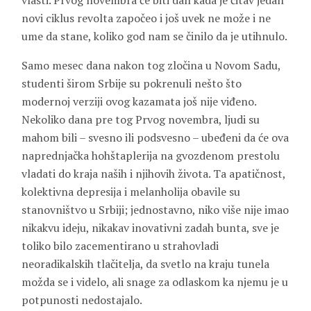
vlasti. Prvog novembra će biti dan kada je čitav jedan
novi ciklus revolta započeo i još uvek ne može i ne
ume da stane, koliko god nam se činilo da je utihnulo.
Samo mesec dana nakon tog zločina u Novom Sadu,
studenti širom Srbije su pokrenuli nešto što
modernoj verziji ovog kazamata još nije viđeno.
Nekoliko dana pre tog Prvog novembra, ljudi su
mahom bili – svesno ili podsvesno – ubeđeni da će ova
naprednjačka hohštaplerija na gvozdenom prestolu
vladati do kraja naših i njihovih života. Ta apatičnost,
kolektivna depresija i melanholija obavile su
stanovništvo u Srbiji; jednostavno, niko više nije imao
nikakvu ideju, nikakav inovativni zadah bunta, sve je
toliko bilo zacementirano u strahovladi
neoradikalskih tlačitelja, da svetlo na kraju tunela
možda se i videlo, ali snage za odlaskom ka njemu je u
potpunosti nedostajalo.