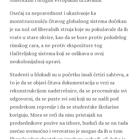
Američkim i drugim evropskim državama.
Osećaj za nepravednost i ukazivanje ka
monstruoznošću čitavog globalnog sistema dočekan
je na nož od liberalnih struja koje su pokušavale da ih
vrate u stare okvire, kao da se bore protiv poludelog
rimskog cara, a ne protiv ekspoziture tog
tlačiteljskog sistema koji se oslikava u ovoj
neokolonijalnoj upravi.
Studenti u blokadi su u početku imali četiri zahteva, a
to je da se objavi čitava dokumentacija u vezi sa
rekonstrukcijom nadstrešnice, da se procesuiraju svi
odgovorni, da se puste svi oni koji su se našli pod
pendrekom represije i da se studentske školarine
koriguju. Mora se reći da nisu pristajali na
predsednikove pozive na izbore, budući da se on tada
osećao svemoćno i verovatno je mogao da ih u tom