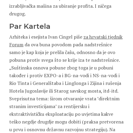
izrabljivačka mašina za ubiranje profita. I ničega
drugog.
Par Kartela
Arhiteka i esejista Ivan Cingel piše
za hrvatski tjednik
Forum
da ova buna povodom pada nadstrešnice
samo je kap koja je prelila čašu, odnosno da je ovo
pobuna protiv svega što se krije iza te nadstrešnice.
„Suštinska osnova pobune zbog toga je u pobuni
također i protiv EXPO-a i BG-na-vodi i NS-na-vodi i
Rio Tinta i Generalštaba i Linglonga i Zijina i rušenja
Hotela Jugoslavije ili Starog savskog mosta, itd-itd.
Sveprisutna tema: širom otvaranje vrata ’direktnim
stranim investicijama’ za rentijersku i
ekstraktivističku eksploataciju po uvjetima kakve
teško negdje drugdje mogu dobiti (praksa pretvorena
u prvu i osnovnu državnu razvojnu strategiju). Na