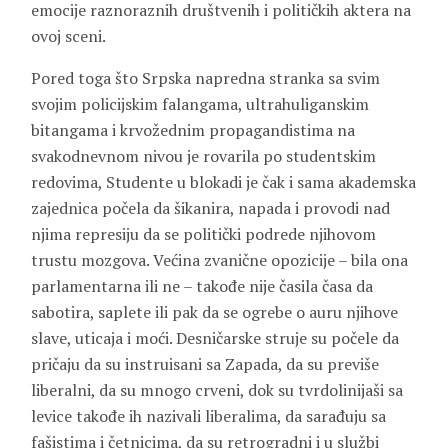
emocije raznoraznih društvenih i političkih aktera na
ovoj sceni.
Pored toga što Srpska napredna stranka sa svim
svojim policijskim falangama, ultrahuliganskim
bitangama i krvožednim propagandistima na
svakodnevnom nivou je rovarila po studentskim
redovima, Studente u blokadi je čak i sama akademska
zajednica počela da šikanira, napada i provodi nad
njima represiju da se politički podrede njihovom
trustu mozgova. Većina zvanične opozicije – bila ona
parlamentarna ili ne – takođe nije časila časa da
sabotira, saplete ili pak da se ogrebe o auru njihove
slave, uticaja i moći. Desničarske struje su počele da
pričaju da su instruisani sa Zapada, da su previše
liberalni, da su mnogo crveni, dok su tvrdolinijaši sa
levice takođe ih nazivali liberalima, da sarađuju sa
fašistima i četnicima, da su retrogradni i u službi