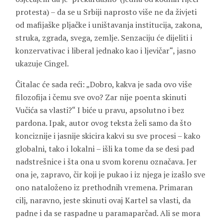
protesta) – da se u Srbiji naprosto više ne da živjeti
od mafijaške pljačke i uništavanja institucija, zakona,
struka, zgrada, svega, zemlje. Senzaciju će dijeliti i
konzervativac i liberal jednako kao i ljevičar“, jasno
ukazuje Cingel.
Čitalac će sada reći: „Dobro, kakva je sada ovo više
filozofija i čemu sve ovo? Zar nije poenta skinuti
Vučića sa vlasti?“ I biće u pravu, apsolutno i bez
pardona. Ipak, autor ovog teksta želi samo da što
konciznije i jasnije skicira kakvi su sve procesi – kako
globalni, tako i lokalni – išli ka tome da se desi pad
nadstrešnice i šta ona u svom korenu označava. Jer
ona je, zapravo, čir koji je pukao i iz njega je izašlo sve
ono nataloženo iz prethodnih vremena. Primaran
cilj, naravno, jeste skinuti ovaj Kartel sa vlasti, da
padne i da se raspadne u paramaparčad. Ali se mora