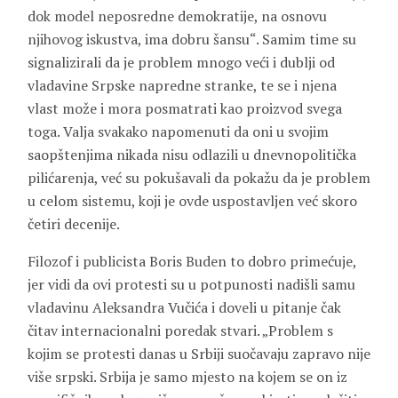
dok model neposredne demokratije, na osnovu
njihovog iskustva, ima dobru šansu“. Samim time su
signalizirali da je problem mnogo veći i dublji od
vladavine Srpske napredne stranke, te se i njena
vlast može i mora posmatrati kao proizvod svega
toga. Valja svakako napomenuti da oni u svojim
saopštenjima nikada nisu odlazili u dnevnopolitička
pilićarenja, već su pokušavali da pokažu da je problem
u celom sistemu, koji je ovde uspostavljen već skoro
četiri decenije.
Filozof i publicista Boris Buden to dobro primećuje,
jer vidi da ovi protesti su u potpunosti nadišli samu
vladavinu Aleksandra Vučića i doveli u pitanje čak
čitav internacionalni poredak stvari. „Problem s
kojim se protesti danas u Srbiji suočavaju zapravo nije
više srpski. Srbija je samo mjesto na kojem se on iz