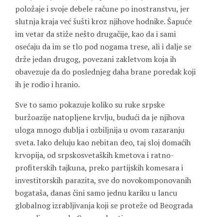
položaje i svoje debele račune po inostranstvu, jer
slutnja kraja već šušti kroz njihove hodnike. Šapuće
im vetar da stiže nešto drugačije, kao da i sami
osećaju da im se tlo pod nogama trese, ali i dalje se
drže jedan drugog, povezani zakletvom koja ih
obavezuje da do poslednjeg daha brane poredak koji
ih je rodio i hranio.
Sve to samo pokazuje koliko su ruke srpske
buržoazije natopljene krvlju, budući da je njihova
uloga mnogo dublja i ozbiljnija u ovom razaranju
sveta. Iako deluju kao nebitan deo, taj sloj domaćih
krvopija, od srpskosvetaških kmetova i ratno-
profiterskih tajkuna, preko partijskih komesara i
investitorskih parazita, sve do novokomponovanih
bogataša, danas čini samo jednu kariku u lancu
globalnog izrabljivanja koji se proteže od Beograda