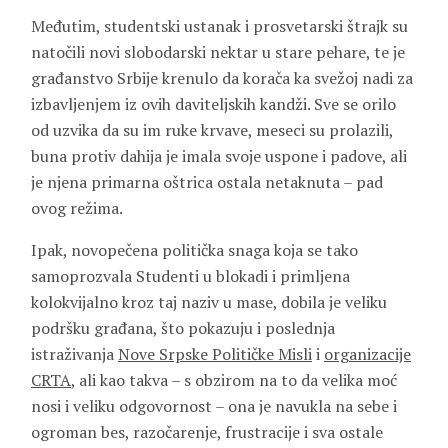
Međutim, studentski ustanak i prosvetarski štrajk su
natočili novi slobodarski nektar u stare pehare, te je
građanstvo Srbije krenulo da korača ka svežoj nadi za
izbavljenjem iz ovih daviteljskih kandži. Sve se orilo
od uzvika da su im ruke krvave, meseci su prolazili,
buna protiv dahija je imala svoje uspone i padove, ali
je njena primarna oštrica ostala netaknuta – pad
ovog režima.
Ipak, novopečena politička snaga koja se tako
samoprozvala Studenti u blokadi i primljena
kolokvijalno kroz taj naziv u mase, dobila je veliku
podršku građana, što pokazuju i poslednja
istraživanja
Nove Srpske Političke Misli
i
organizacije
CRTA
, ali kao takva – s obzirom na to da velika moć
nosi i veliku odgovornost – ona je navukla na sebe i
ogroman bes, razočarenje, frustracije i sva ostale