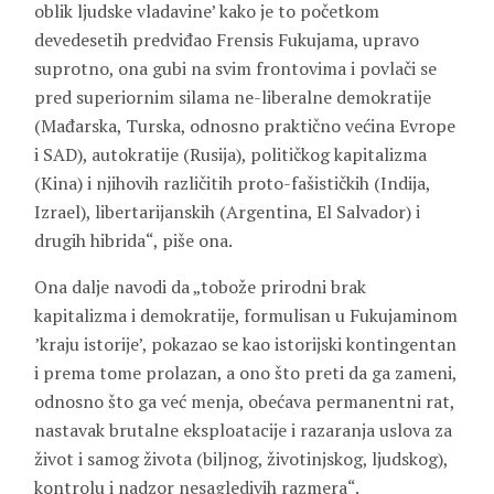
oblik ljudske vladavine’ kako je to početkom
devedesetih predviđao Frensis Fukujama, upravo
suprotno, ona gubi na svim frontovima i povlači se
pred superiornim silama ne-liberalne demokratije
(Mađarska, Turska, odnosno praktično većina Evrope
i SAD), autokratije (Rusija), političkog kapitalizma
(Kina) i njihovih različitih proto-fašističkih (Indija,
Izrael), libertarijanskih (Argentina, El Salvador) i
drugih hibrida“, piše ona.
Ona dalje navodi da „tobože prirodni brak
kapitalizma i demokratije, formulisan u Fukujaminom
’kraju istorije’, pokazao se kao istorijski kontingentan
i prema tome prolazan, a ono što preti da ga zameni,
odnosno što ga već menja, obećava permanentni rat,
nastavak brutalne eksploatacije i razaranja uslova za
život i samog života (biljnog, životinjskog, ljudskog),
kontrolu i nadzor nesagledivih razmera“.