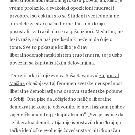
liberalnodemokratskom igrokazu pobedi, ali, kako je
vreme prolazilo, a svakojaki opozicioni mudraci i
prvoborci su coktali što se Studenti već jednom ne
opredele za stari način borbe. Pa su na kraju
posustali i zatražili da se raspišu izbori. Međutim, ne
lezi vraže, sada naš predsednik neće ni da čuje o
tome. Sve to pokazuje koliko je čitav
liberalnodemokratski sistem truo iznutra, te je usko
povezan sa kapitalističkim delovanjima.
Teoretičarka i književnica Saša Savanović
za portal
Mašina
objašnjava taj fenomen svetske neuspešnosti
liberalne demokratije na osnovu studentske pobune
u Srbiji. Ona piše da „očigledno naličje liberalne
demokratije kojoj je odzvonilo, je novi fašizam (njihov
zajednički imenitelj je kapitalizam)“. „Sve je jasnije da
se liberalna demokratija nije ispostavila kao ’krajnja
tačka ideološke evolucije čovečanstva’ niti ’konačan