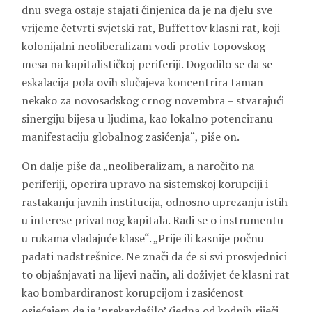
dnu svega ostaje stajati činjenica da je na djelu sve
vrijeme četvrti svjetski rat, Buffettov klasni rat, koji
kolonijalni neoliberalizam vodi protiv topovskog
mesa na kapitalističkoj periferiji. Dogodilo se da se
eskalacija pola ovih slučajeva koncentrira taman
nekako za novosadskog crnog novembra – stvarajući
sinergiju bijesa u ljudima, kao lokalno potenciranu
manifestaciju globalnog zasićenja“, piše on.
On dalje piše da „neoliberalizam, a naročito na
periferiji, operira upravo na sistemskoj korupciji i
rastakanju javnih institucija, odnosno uprezanju istih
u interese privatnog kapitala. Radi se o instrumentu
u rukama vladajuće klase“. „Prije ili kasnije počnu
padati nadstrešnice. Ne znači da će si svi prosvjednici
to objašnjavati na lijevi način, ali doživjet će klasni rat
kao bombardiranost korupcijom i zasićenost
osjećajem da je ’prekardašilo’ (jedna od kodnih riječi