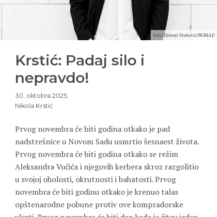
foto: Dženat Dreković/NOMAD
Krstić: Padaj silo i
nepravdo!
30. oktobra 2025.
Nikola Krstić
Prvog novembra će biti godina otkako je pad
nadstrešnice u Novom Sadu usmrtio šesnaest života.
Prvog novembra će biti godina otkako se režim
Aleksandra Vučića i njegovih kerbera skroz razgolitio
u svojoj oholosti, okrutnosti i bahatosti. Prvog
novembra će biti godinu otkako je krenuo talas
opštenarodne pobune protiv ove kompradorske