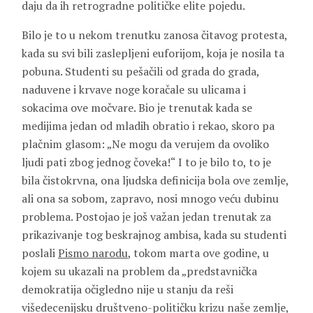
daju da ih retrogradne političke elite pojedu.
Bilo je to u nekom trenutku zanosa čitavog protesta,
kada su svi bili zaslepljeni euforijom, koja je nosila ta
pobuna. Studenti su pešačili od grada do grada,
naduvene i krvave noge koračale su ulicama i
sokacima ove močvare. Bio je trenutak kada se
medijima jedan od mladih obratio i rekao, skoro pa
plačnim glasom: „Ne mogu da verujem da ovoliko
ljudi pati zbog jednog čoveka!“ I to je bilo to, to je
bila čistokrvna, ona ljudska definicija bola ove zemlje,
ali ona sa sobom, zapravo, nosi mnogo veću dubinu
problema. Postojao je još važan jedan trenutak za
prikazivanje tog beskrajnog ambisa, kada su studenti
poslali
Pismo narodu
, tokom marta ove godine, u
kojem su ukazali na problem da „predstavnička
demokratija očigledno nije u stanju da reši
višedecenijsku društveno-političku krizu naše zemlje,