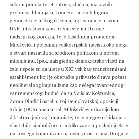
sobom ponela teret ratova, zločina, masovnih
grobnica, hladnjača, koncentracionih logora,
genocida i etničkog čišćenja, ugravirala je u svom
DNK ultrašovinizam prema svemu što nije
nadsrpskog porekla, te je fasadnom promenom
Miloševića i pojedinih velikosrpskih nacista oko njega
u stvari nastavila sa srodnom politikom u novom
milenijumu. Ipak, naizgledne demokratske vlasti na
čelu uspele su da ulete u XXI vek kao transformisani
establišment koji je oberučke prihvatio čitavu pošast
neoliberalnog kapitalizma kao nečega izvanrednog i
vanremenskog, budući da su Vojislav Koštunica,
Zoran Đinđić i ostali u toj Demokratskoj opoziciji
Srbije (DOS) posmatrali Miloševićevu tiraniju kao
diktaturu jednog komuniste, te je njegovo skidanje s
vlasti bilo simbolično preoblikovano u poslednji ekser
na kovčegu komunizma na ovim prostorima. Druga je