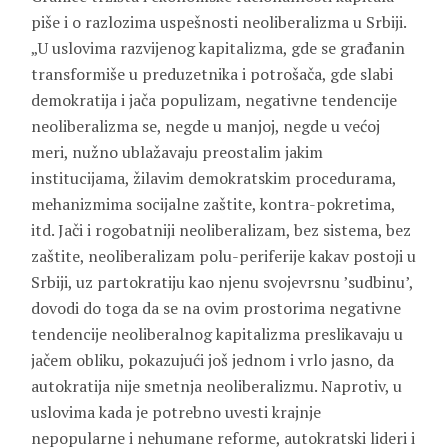
piše i o razlozima uspešnosti neoliberalizma u Srbiji.
„U uslovima razvijenog kapitalizma, gde se građanin
transformiše u preduzetnika i potrošača, gde slabi
demokratija i jača populizam, negativne tendencije
neoliberalizma se, negde u manjoj, negde u većoj
meri, nužno ublažavaju preostalim jakim
institucijama, žilavim demokratskim procedurama,
mehanizmima socijalne zaštite, kontra-pokretima,
itd. Jači i rogobatniji neoliberalizam, bez sistema, bez
zaštite, neoliberalizam polu-periferije kakav postoji u
Srbiji, uz partokratiju kao njenu svojevrsnu ’sudbinu’,
dovodi do toga da se na ovim prostorima negativne
tendencije neoliberalnog kapitalizma preslikavaju u
jačem obliku, pokazujući još jednom i vrlo jasno, da
autokratija nije smetnja neoliberalizmu. Naprotiv, u
uslovima kada je potrebno uvesti krajnje
nepopularne i nehumane reforme, autokratski lideri i