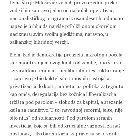
tema što je Milošević sve njih preveo žedne preko
vode i bio zapravo jedan od najboljih operativaca
nacionalističkog programa iz osamdesetih, odnosno
uspeo je Srbiju da najviše približi onom okorelom
nacizmu u svim svojim gledištima, naravno, u
balkanskoj hibridnoj verziji.
Elem, kad je demokratija preuzela mikrofon i počela
sa remontiranjem ovog ludila od zemlje, ono što su
servirali kao terapiju – neoliberalno restrukturiranje
– zapravo je bio koktel smrtonosnih sastojaka:
privatizacija do kosti, monetarna politika zategnuta
kao omča, deregulacija bez kočnica i liberalizacija
tržišta pod parolom – sloboda za kapital, a stezanje
kaiša za radništvo. U toj navodnoj reformi, jelte, nije
bilo ni „s“ od solidarnosti. Pod parolom stranih
investicija, koje su bili od krucijalne važnosti za naš
opstanak, tako barem kažu, zapravo su se otvorila