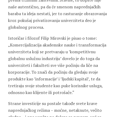
prema tržišnim zahtevima. Štaviše, to uopšte nije
naše autentično, pa da će smenom naprednjačkih
baraba ta ideja nestati, jer to rasturanje obrazovanja
kroz pokušaj privatizovanja univerziteta deo je
globalnog procesa.
Istoričar i filozof Filip Mirovski je pisao o tome:
„Komercijalizacija akademske nauke i transformacija
univerziteta koji se pretvaraju u ’kompetitivnu
globalnu uslužnu industriju’ dovelo je do toga da
univerziteti i fakulteti sve više počinju da liče na
korporacije. To znači da počinju da gledaju svoje
produkte kao ’informacije’ i ’ljudski kapital’, te da
tretiraju svoje studente kao puke korisnike usluga,
odnosno kao klijente ili potrošače.“
Strane investicije su postale takođe svete krave
naprednjačkog režima – moćne, netaknute, večito