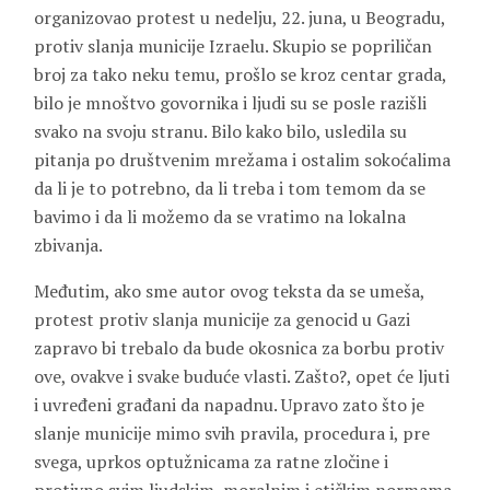
organizovao protest u nedelju, 22. juna, u Beogradu,
protiv slanja municije Izraelu. Skupio se popriličan
broj za tako neku temu, prošlo se kroz centar grada,
bilo je mnoštvo govornika i ljudi su se posle razišli
svako na svoju stranu. Bilo kako bilo, usledila su
pitanja po društvenim mrežama i ostalim sokoćalima
da li je to potrebno, da li treba i tom temom da se
bavimo i da li možemo da se vratimo na lokalna
zbivanja.
Međutim, ako sme autor ovog teksta da se umeša,
protest protiv slanja municije za genocid u Gazi
zapravo bi trebalo da bude okosnica za borbu protiv
ove, ovakve i svake buduće vlasti. Zašto?, opet će ljuti
i uvređeni građani da napadnu. Upravo zato što je
slanje municije mimo svih pravila, procedura i, pre
svega, uprkos optužnicama za ratne zločine i