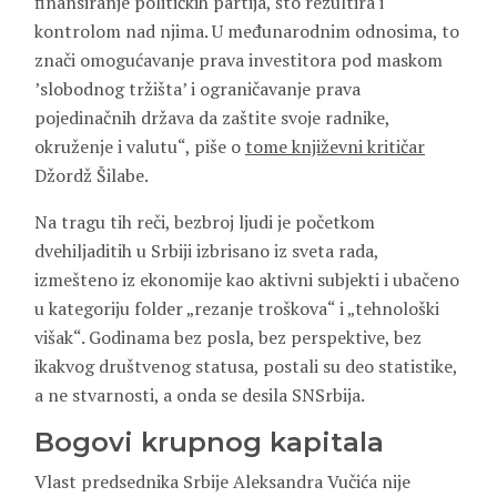
finansiranje političkih partija, što rezultira i
kontrolom nad njima. U međunarodnim odnosima, to
znači omogućavanje prava investitora pod maskom
’slobodnog tržišta’ i ograničavanje prava
pojedinačnih država da zaštite svoje radnike,
okruženje i valutu“, piše o
tome književni kritičar
Džordž Šilabe.
Na tragu tih reči, bezbroj ljudi je početkom
dvehiljaditih u Srbiji izbrisano iz sveta rada,
izmešteno iz ekonomije kao aktivni subjekti i ubačeno
u kategoriju folder „rezanje troškova“ i „tehnološki
višak“. Godinama bez posla, bez perspektive, bez
ikakvog društvenog statusa, postali su deo statistike,
a ne stvarnosti, a onda se desila SNSrbija.
Bogovi krupnog kapitala
Vlast predsednika Srbije Aleksandra Vučića nije