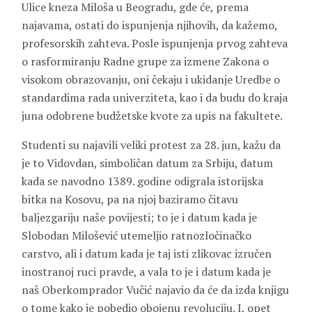
Ulice kneza Miloša u Beogradu, gde će, prema
najavama, ostati do ispunjenja njihovih, da kažemo,
profesorskih zahteva. Posle ispunjenja prvog zahteva
o rasformiranju Radne grupe za izmene Zakona o
visokom obrazovanju, oni čekaju i ukidanje Uredbe o
standardima rada univerziteta, kao i da budu do kraja
juna odobrene budžetske kvote za upis na fakultete.
Studenti su najavili veliki protest za 28. jun, kažu da
je to Vidovdan, simboličan datum za Srbiju, datum
kada se navodno 1389. godine odigrala istorijska
bitka na Kosovu, pa na njoj baziramo čitavu
baljezgariju naše povijesti; to je i datum kada je
Slobodan Milošević utemeljio ratnozločinačko
carstvo, ali i datum kada je taj isti zlikovac izručen
inostranoj ruci pravde, a vala to je i datum kada je
naš Oberkomprador Vučić najavio da će da izda knjigu
o tome kako je pobedio obojenu revoluciju. I, opet