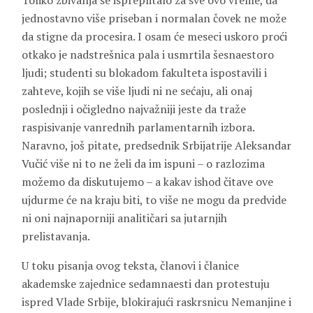
Toliko zbivanja se ispreplitalo za sve ovo vreme, da
jednostavno više priseban i normalan čovek ne može
da stigne da procesira. I osam će meseci uskoro proći
otkako je nadstrešnica pala i usmrtila šesnaestoro
ljudi; studenti su blokadom fakulteta ispostavili i
zahteve, kojih se više ljudi ni ne sećaju, ali onaj
poslednji i očigledno najvažniji jeste da traže
raspisivanje vanrednih parlamentarnih izbora.
Naravno, još pitate, predsednik Srbijatrije Aleksandar
Vučić više ni to ne želi da im ispuni – o razlozima
možemo da diskutujemo – a kakav ishod čitave ove
ujdurme će na kraju biti, to više ne mogu da predvide
ni oni najnaporniji analitičari sa jutarnjih
prelistavanja.
U toku pisanja ovog teksta, članovi i članice
akademske zajednice sedamnaesti dan protestuju
ispred Vlade Srbije, blokirajući raskrsnicu Nemanjine i