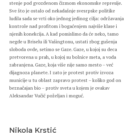
stenje pod gvozdenom čizmom ekonomske represije.
Sve što je ostalo od nekadašnje svesrpske politike
ludila sada se vrti oko jednog jedinog cilja: održavanja
kontrole nad profitom i bogaćenjem najviše klase i
njenih konekcija. A kad pomislimo da će neko, tamo
negde u Briselu ili Vašingtonu, ustati zbog gušenja
sloboda ovde, setimo se Gaze. Gaze, u kojoj su deca
pretvorena u prah, u kojoj su bolnice meta, a voda
zabranjena. Gaze, koja više nije samo mesto – već
dijagnoza planete. I zato je protest protiv izvoza
municije u tu oblast zapravo protest – koliko god on
beznačajan bio – protiv sveta u kojem je ovakav
Aleksandar Vučić poželjan i moguć.
Nikola Krstić