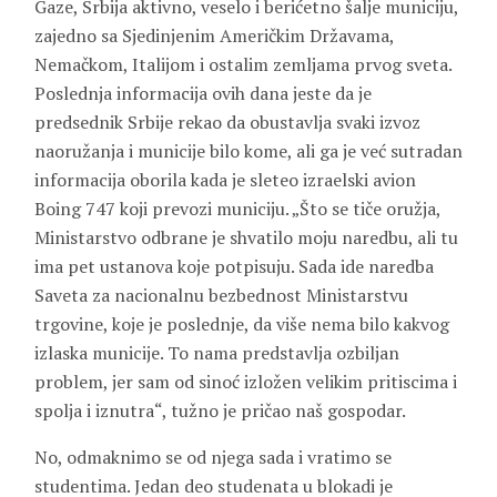
Gaze, Srbija aktivno, veselo i berićetno šalje municiju,
zajedno sa Sjedinjenim Američkim Državama,
Nemačkom, Italijom i ostalim zemljama prvog sveta.
Poslednja informacija ovih dana jeste da je
predsednik Srbije rekao da obustavlja svaki izvoz
naoružanja i municije bilo kome, ali ga je već sutradan
informacija oborila kada je sleteo izraelski avion
Boing 747 koji prevozi municiju. „Što se tiče oružja,
Ministarstvo odbrane je shvatilo moju naredbu, ali tu
ima pet ustanova koje potpisuju. Sada ide naredba
Saveta za nacionalnu bezbednost Ministarstvu
trgovine, koje je poslednje, da više nema bilo kakvog
izlaska municije. To nama predstavlja ozbiljan
problem, jer sam od sinoć izložen velikim pritiscima i
spolja i iznutra“, tužno je pričao naš gospodar.
No, odmaknimo se od njega sada i vratimo se
studentima. Jedan deo studenata u blokadi je