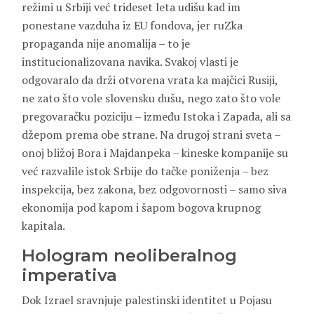
režimi u Srbiji već trideset leta udišu kad im
ponestane vazduha iz EU fondova, jer ruZka
propaganda nije anomalija – to je
institucionalizovana navika. Svakoj vlasti je
odgovaralo da drži otvorena vrata ka majčici Rusiji,
ne zato što vole slovensku dušu, nego zato što vole
pregovaračku poziciju – između Istoka i Zapada, ali sa
džepom prema obe strane. Na drugoj strani sveta –
onoj bližoj Bora i Majdanpeka – kineske kompanije su
već razvalile istok Srbije do tačke poniženja – bez
inspekcija, bez zakona, bez odgovornosti – samo siva
ekonomija pod kapom i šapom bogova krupnog
kapitala.
Hologram neoliberalnog
imperativa
Dok Izrael sravnjuje palestinski identitet u Pojasu