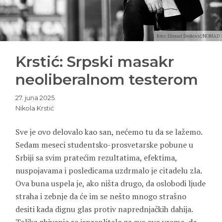
foto: Dženat Dreković/NOMAD
Krstić: Srpski masakr
neoliberalnom testerom
27. juna 2025.
Nikola Krstić
Sve je ovo delovalo kao san, nećemo tu da se lažemo.
Sedam meseci studentsko-prosvetarske pobune u
Srbiji sa svim pratećim rezultatima, efektima,
nuspojavama i posledicama uzdrmalo je citadelu zla.
Ova buna uspela je, ako ništa drugo, da oslobodi ljude
straha i zebnje da će im se nešto mnogo strašno
desiti kada dignu glas protiv naprednjačkih dahija.