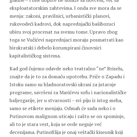
gladne – i one uopšte ne dolaze sa novcem, već sa
eksploatatorskim zahtevima. I onda sve mora da se
menja: zakoni, pravilnici, urbanistički planovi,
rukovodeći kadrovi, dok naprednjački bašibozuci
ubiru svoj procenat na svemu tome. Upravo zbog
toga se Vučićevi naprednjaci moraju posmatrati kao
birokratski i debelo korumpirani činovnici
kapitalističkog sistema.
Kad god čujemo odavde neko teatralno “ne” Briselu,
znajte da je to za domaću upotrebu. Priče o Zapadu i
Istoku samo su hladnoratovski ukrasi za jutarnje
programe, savršeni za Marićevu sofu i nacionalističke
baljezgarije, jer u stvarnosti – svi piju iz istog meha,
samo se etikete menjaju. Odmah će sada neko i o
Putinovom malignom uticaju i zašto se on spominje,
ali to je stara vest, koja se ovde neguje već
decenijama. Putinofilija je onaj veštački kiseonik koji