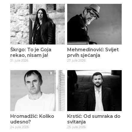
Škrgo: To je Goja
Mehmedinović: Svijet
rekao, nisam ja!
prvih sjećanja
31. jula 2026.
27. jula 2026.
Hromadžić: Koliko
Krstić: Od sumraka do
udesno?
svitanja
24. jula 2026.
23. jula 2026.