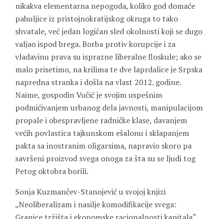
nikakva elementarna nepogoda, koliko god domaće
pahuljice iz pristojnokratijskog okruga to tako
shvatale, već jedan logičan sled okolnosti koji se dugo
valjao ispod brega. Borba protiv korupcije i za
vladavinu prava su isprazne liberalne floskule; ako se
malo prisetimo, na krilima te dve laprdalice je Srpska
napredna stranka i došla na vlast 2012. godine.
Naime, gospodin Vučić je svojim uspešnim
podmićivanjem urbanog dela javnosti, manipulacijom
propale i obespravljene radničke klase, davanjem
većih povlastica tajkunskom ešalonu i sklapanjem
pakta sa inostranim oligarsima, napravio skoro pa
savršeni proizvod svega onoga za šta su se ljudi tog
Petog oktobra borili.
Sonja Kuzmančev-Stanojević u svojoj knjizi
„Neoliberalizam i nasilje komodifikacije svega:
Granice tržišta i ekonomske racionalnosti kapitala“