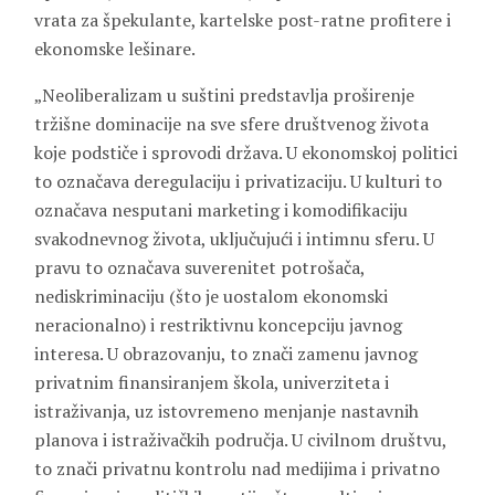
vrata za špekulante, kartelske post-ratne profitere i
ekonomske lešinare.
„Neoliberalizam u suštini predstavlja proširenje
tržišne dominacije na sve sfere društvenog života
koje podstiče i sprovodi država. U ekonomskoj politici
to označava deregulaciju i privatizaciju. U kulturi to
označava nesputani marketing i komodifikaciju
svakodnevnog života, uključujući i intimnu sferu. U
pravu to označava suverenitet potrošača,
nediskriminaciju (što je uostalom ekonomski
neracionalno) i restriktivnu koncepciju javnog
interesa. U obrazovanju, to znači zamenu javnog
privatnim finansiranjem škola, univerziteta i
istraživanja, uz istovremeno menjanje nastavnih
planova i istraživačkih područja. U civilnom društvu,
to znači privatnu kontrolu nad medijima i privatno