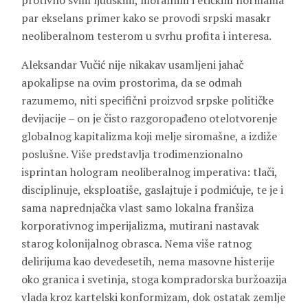
protivno svim ljudskim, moralnim i etičkim normama
par ekselans primer kako se provodi srpski masakr
neoliberalnom testerom u svrhu profita i interesa.
Aleksandar Vučić nije nikakav usamljeni jahač
apokalipse na ovim prostorima, da se odmah
razumemo, niti specifični proizvod srpske političke
devijacije – on je čisto razgoropađeno otelotvorenje
globalnog kapitalizma koji melje siromašne, a izdiže
poslušne. Više predstavlja trodimenzionalno
isprintan hologram neoliberalnog imperativa: tlači,
disciplinuje, eksploatiše, gaslajtuje i podmićuje, te je i
sama naprednjačka vlast samo lokalna franšiza
korporativnog imperijalizma, mutirani nastavak
starog kolonijalnog obrasca. Nema više ratnog
delirijuma kao devedesetih, nema masovne histerije
oko granica i svetinja, stoga kompradorska buržoazija
vlada kroz kartelski konformizam, dok ostatak zemlje