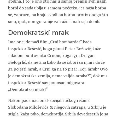
godina. I to je ono što nas u samoj premisi svih naših
borbi do sada ubija u samom početku, jer naša borba
se, zapravo, na kraju svodi na borbu protiv onoga što
smo, ipak, mnogo ranije zatražili i na kraju dobili.
Demokratski mrak
Ima onaj domaći film „Crni bombarder“ kada
inspektor Bešević, koga glumi Petar Božović, kaže
mladom buntovniku Crnom, koga igra Dragan
Bjelogrlić, da ne zna kako da se izbori sa njim i da će
ga pojesti mrak, a Crni ga na to pita: „Koji mrak? Ovo
je demokratska zemlja, nema valjda mraka?“, dok mu
inspektor Bešević sav ponosan odgovara:
„Demokratski mrak!“
Nakon pada nacional-socijalističkog režima
Slobodana Miloševića & njegovih satrapa, u Srbiju je
stigla, kažu tako, demokratija. Srbija devedesetih je sa