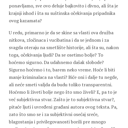
ponavljamo, sve ovo deluje bajkovito i divno, ali šta je
krajnji ishod i šta su suštinska očekivanja pripadnika
ovog kazamata?
U redu, primarno je da se skine sa vlasti ova družba
nitkova, zločinaca i vucibatina i da se jednom i za
svagda oteraju na smetlište historije, ali šta su, nakon
toga, očekivanja ljudi? Da se osetimo bolje? To
hoćemo sigurno. Da udahnemo dašak slobode?
Sigurno hoćemo i to, barem neko vreme. Hoće li biti
manje kriminalaca na vlasti? Biće oni i dalje tu negde,
ali neće smeti valjda da budu toliko transparentni.
Hoćemo li živeti bolje nego što smo živeli? E, pa to je
već subjektivna stvar. Zašto je to subjektivna stvar?,
pitaće ljuti i uvređeni građani autora ovog teksta. Pa,
zato što smo se i za subjektivni osećaj sreće,
blagostanja i privilegovanosti borili pre mnogo