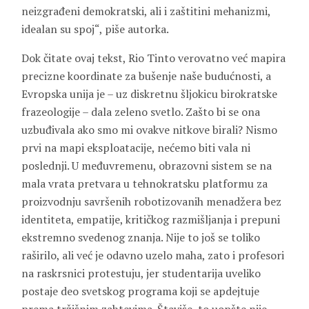
neizgrađeni demokratski, ali i zaštitini mehanizmi,
idealan su spoj“, piše autorka.
Dok čitate ovaj tekst, Rio Tinto verovatno već mapira
precizne koordinate za bušenje naše budućnosti, a
Evropska unija je – uz diskretnu šljokicu birokratske
frazeologije – dala zeleno svetlo. Zašto bi se ona
uzbuđivala ako smo mi ovakve nitkove birali? Nismo
prvi na mapi eksploatacije, nećemo biti vala ni
poslednji. U međuvremenu, obrazovni sistem se na
mala vrata pretvara u tehnokratsku platformu za
proizvodnju savršenih robotizovanih menadžera bez
identiteta, empatije, kritičkog razmišljanja i prepuni
ekstremno svedenog znanja. Nije to još se toliko
raširilo, ali već je odavno uzelo maha, zato i profesori
na raskrsnici protestuju, jer studentarija uveliko
postaje deo svetskog programa koji se apdejtuje