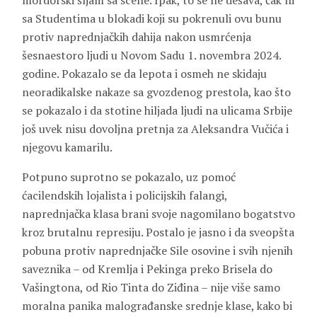
mordorski šljam sa scene. Ipak, to se ne dešava, čak ni
sa Studentima u blokadi koji su pokrenuli ovu bunu
protiv naprednjačkih dahija nakon usmrćenja
šesnaestoro ljudi u Novom Sadu 1. novembra 2024.
godine. Pokazalo se da lepota i osmeh ne skidaju
neoradikalske nakaze sa gvozdenog prestola, kao što
se pokazalo i da stotine hiljada ljudi na ulicama Srbije
još uvek nisu dovoljna pretnja za Aleksandra Vučića i
njegovu kamarilu.
Potpuno suprotno se pokazalo, uz pomoć
ćacilendskih lojalista i policijskih falangi,
naprednjačka klasa brani svoje nagomilano bogatstvo
kroz brutalnu represiju. Postalo je jasno i da sveopšta
pobuna protiv naprednjačke Sile osovine i svih njenih
saveznika – od Kremlja i Pekinga preko Brisela do
Vašingtona, od Rio Tinta do Ziđina – nije više samo
moralna panika malograđanske srednje klase, kako bi