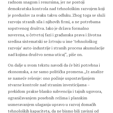
radnom snagom i resursima, jer ne postoji
demokratska kontrola nad tehnološkim razvojem koji
je preduslov za svaku takvu odluku. Zbog toga se služi
razvoju stranih sila i njihovih firmi, a ne potrebama
sopstvenog društva. Iako je država formalno
suverena, u četvrtoj fazi i građanska prava i životna
sredina sistematski se žrtvuju u ime ’tehnološkog
razvoja’ auto-industrije i stranih procesa akumulacije
nad kojima društvo nema uticaj“, piše on.
On dalje u svom tekstu navodi da će biti potrebna i
ekonomska, a ne samo politička promena. „Iz analize
se nameće rešenje: ono počinje uspostavljanjem
stvarne kontrole nad stranim investicijama –
prekidom prakse blanko subvencija i tajnih ugovora,
ograničavanjem posebnih režima i planskim
usmeravanjem ulaganja upravo u razvoj domaćih
tehnoloških kapaciteta, da ne bismo bili zavisni od