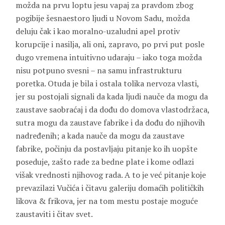
možda na prvu loptu jesu vapaj za pravdom zbog
pogibije šesnaestoro ljudi u Novom Sadu, možda
deluju čak i kao moralno-uzaludni apel protiv
korupcije i nasilja, ali oni, zapravo, po prvi put posle
dugo vremena intuitivno udaraju – iako toga možda
nisu potpuno svesni – na samu infrastrukturu
poretka. Otuda je bila i ostala tolika nervoza vlasti,
jer su postojali signali da kada ljudi nauče da mogu da
zaustave saobraćaj i da dođu do domova vlastodržaca,
sutra mogu da zaustave fabrike i da dođu do njihovih
nadređenih; a kada nauče da mogu da zaustave
fabrike, počinju da postavljaju pitanje ko ih uopšte
poseduje, zašto rade za bedne plate i kome odlazi
višak vrednosti njihovog rada. A to je već pitanje koje
prevazilazi Vučića i čitavu galeriju domaćih političkih
likova & frikova, jer na tom mestu postaje moguće
zaustaviti i čitav svet.