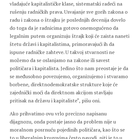
vladajuće kapitalističke klase, sistematski radeći na
rušenju radničkih prava. Usvajanje sve gorih zakona o
radu i zakona o štrajku je poslednjih decenija dovelo
do toga da je radnicima gotovo onemogućeno da
legalnim putem organizuju štrajk koji će zaista naneti
štetu državi i kapitalistima, primoravajući ih da
ispune radničke zahteve. U takvoj stvarnosti ne
možemo da se oslanjamo na zakone ili savest
političara i kapitalista. Jedino što nam preostaje je da
se međusobno povezujemo, organizujemo i stvaramo
borbene, direktnodemokratske strukture koje će
zajednički moći da direktnom akcijom stavljaju
pritisak na državu i kapitaliste“, pišu oni.
Ako prihvatimo ovu vrlo precizno napisanu
dijagnozu, onda postaje jasno da problem nije u
moralnom posrnuću pojedinih političara, kao što se
to u liberalnim krugovima često navodi, niti je to u