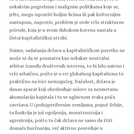
nekakvim pogrešnim i malignim politikama koje se,
jelte, mogu ispraviti boljim licima ili pak kulturnijim
nastupom, naprotiv, problem je ovde vrlo strukturne
prirode, koja je u svom dubokom korenu nastala u
čistoj kapitalističkoj utrobi.
Naime, sadašanja država u kapitalističkom poretku ne
može ni da se posmatra kao nekakav neutralni
arbitar između društvenih interesa, to bi bilo naivno i
vrlo arhaično, pošto je u eri globalnog kapitalizma to
praktično na ivici nemogućeg. Nažalost, država je
danas aparat koji obezbeđuje uslove za nesmetanu
akumulaciju kapitala i tu se uglavnom svaka priča
završava. U (polu)perifernim zemljama, poput Srbije,
ta funkcija je još ogoljenija, monstruoznija i
agresivnija, pošto tu čak država ne samo da štiti
domaću buržoaziju, već aktivno posreduje u