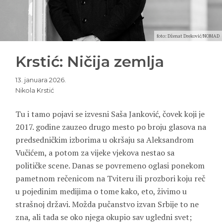
foto: Dženat Dreković/NOMAD
Krstić: Ničija zemlja
13. januara 2026.
Nikola Krstić
Tu i tamo pojavi se izvesni Saša Janković, čovek koji je
2017. godine zauzeo drugo mesto po broju glasova na
predsedničkim izborima u okršaju sa Aleksandrom
Vučićem, a potom za vijeke vjekova nestao sa
političke scene. Danas se povremeno oglasi ponekom
pametnom rečenicom na Tviteru ili prozbori koju reč
u pojedinim medijima o tome kako, eto, živimo u
strašnoj državi. Možda pučanstvo izvan Srbije to ne
zna, ali tada se oko njega okupio sav ugledni svet;