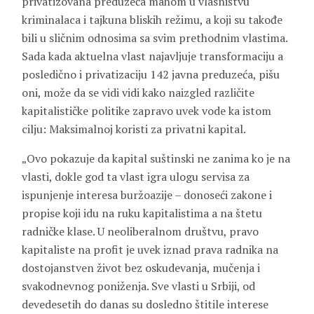
privatizovana preduzeća mahom u vlasništvu
kriminalaca i tajkuna bliskih režimu, a koji su takođe
bili u sličnim odnosima sa svim prethodnim vlastima.
Sada kada aktuelna vlast najavljuje transformaciju a
posledično i privatizaciju 142 javna preduzeća, pišu
oni, može da se vidi vidi kako naizgled različite
kapitalističke politike zapravo uvek vode ka istom
cilju: Maksimalnoj koristi za privatni kapital.
„Ovo pokazuje da kapital suštinski ne zanima ko je na
vlasti, dokle god ta vlast igra ulogu servisa za
ispunjenje interesa buržoazije – donoseći zakone i
propise koji idu na ruku kapitalistima a na štetu
radničke klase. U neoliberalnom društvu, pravo
kapitaliste na profit je uvek iznad prava radnika na
dostojanstven život bez oskudevanja, mučenja i
svakodnevnog poniženja. Sve vlasti u Srbiji, od
devedesetih do danas su dosledno štitile interese