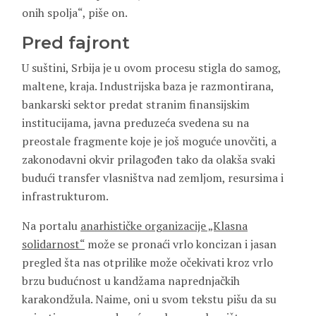
onih spolja“, piše on.
Pred fajront
U suštini, Srbija je u ovom procesu stigla do samog,
maltene, kraja. Industrijska baza je razmontirana,
bankarski sektor predat stranim finansijskim
institucijama, javna preduzeća svedena su na
preostale fragmente koje je još moguće unovčiti, a
zakonodavni okvir prilagođen tako da olakša svaki
budući transfer vlasništva nad zemljom, resursima i
infrastrukturom.
Na portalu
anarhističke organizacije „Klasna
solidarnost“
može se pronaći vrlo koncizan i jasan
pregled šta nas otprilike može očekivati kroz vrlo
brzu budućnost u kandžama naprednjačkih
karakondžula. Naime, oni u svom tekstu pišu da su