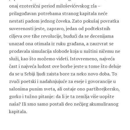
onaj ezoterični period miloševićevskog zla –
prilagođavan potrebama stranog kapitala neće
nestati padom jednog čoveka. Zato pokušaj povratka
suverenosti jeste, zapravo, jedan od podtekstnih
ciljeva ove tihe revolucije, budući da se decenijama
unazad ona otimala iz ruku građana, a zauzvrat se
prodavala simulacija slobode koja u suštini ničemu ne
služi, kao što možemo videti. Istovremeno, najveća
čast i najveća ludost ove borbe jeste u tome što deluje
da se u Srbiji ljudi zaista bore za neko novo doba. To
zvuči poetski i nadahnjujuće za eseje i govorancije u
salonima punim sveta, ali ostaje ono partibrejkersko,
gorko i tužno pitanje: da li je ta zemlja više uopšte
naša? Ili smo samo postali deo nečijeg akumuliranog
kapitala.