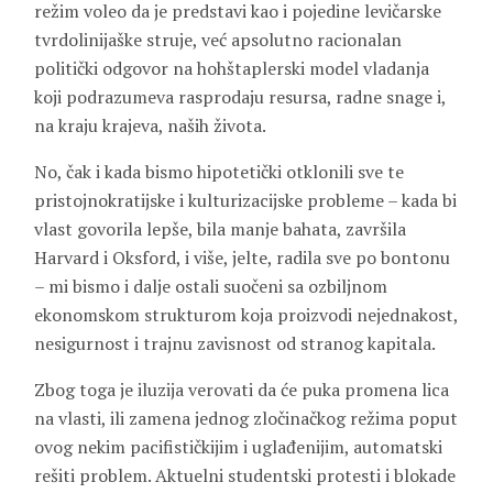
režim voleo da je predstavi kao i pojedine levičarske
tvrdolinijaške struje, već apsolutno racionalan
politički odgovor na hohštaplerski model vladanja
koji podrazumeva rasprodaju resursa, radne snage i,
na kraju krajeva, naših života.
No, čak i kada bismo hipotetički otklonili sve te
pristojnokratijske i kulturizacijske probleme – kada bi
vlast govorila lepše, bila manje bahata, završila
Harvard i Oksford, i više, jelte, radila sve po bontonu
– mi bismo i dalje ostali suočeni sa ozbiljnom
ekonomskom strukturom koja proizvodi nejednakost,
nesigurnost i trajnu zavisnost od stranog kapitala.
Zbog toga je iluzija verovati da će puka promena lica
na vlasti, ili zamena jednog zločinačkog režima poput
ovog nekim pacifističkijim i uglađenijim, automatski
rešiti problem. Aktuelni studentski protesti i blokade