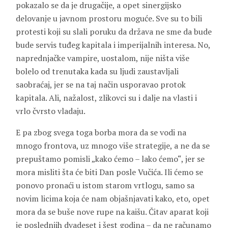
pokazalo se da je drugačije, a opet sinergijsko
delovanje u javnom prostoru moguće. Sve su to bili
protesti koji su slali poruku da država ne sme da bude
bude servis tuđeg kapitala i imperijalnih interesa. No,
naprednjačke vampire, uostalom, nije ništa više
bolelo od trenutaka kada su ljudi zaustavljali
saobraćaj, jer se na taj način usporavao protok
kapitala. Ali, nažalost, zlikovci su i dalje na vlasti i
vrlo čvrsto vladaju.
E pa zbog svega toga borba mora da se vodi na
mnogo frontova, uz mnogo više strategije, a ne da se
prepuštamo pomisli „kako ćemo – lako ćemo“, jer se
mora misliti šta će biti Dan posle Vučića. Ili ćemo se
ponovo pronaći u istom starom vrtlogu, samo sa
novim licima koja će nam objašnjavati kako, eto, opet
mora da se buše nove rupe na kaišu. Čitav aparat koji
je poslednjih dvadeset i šest godina – da ne računamo