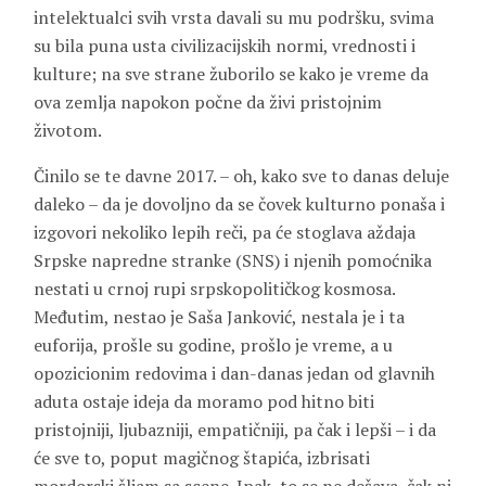
intelektualci svih vrsta davali su mu podršku, svima
su bila puna usta civilizacijskih normi, vrednosti i
kulture; na sve strane žuborilo se kako je vreme da
ova zemlja napokon počne da živi pristojnim
životom.
Činilo se te davne 2017. – oh, kako sve to danas deluje
daleko – da je dovoljno da se čovek kulturno ponaša i
izgovori nekoliko lepih reči, pa će stoglava aždaja
Srpske napredne stranke (SNS) i njenih pomoćnika
nestati u crnoj rupi srpskopolitičkog kosmosa.
Međutim, nestao je Saša Janković, nestala je i ta
euforija, prošle su godine, prošlo je vreme, a u
opozicionim redovima i dan-danas jedan od glavnih
aduta ostaje ideja da moramo pod hitno biti
pristojniji, ljubazniji, empatičniji, pa čak i lepši – i da
će sve to, poput magičnog štapića, izbrisati