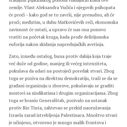
stadijum pljačkaškog pohoda vladajućih klasa ove
zemlje. Vlast Aleksandra Vučića i njegovih psihopata
će proći – kako god se to završi, nije presudno, ali će
proći; međutim, u duhu Matkovićevih reči, ekonomska
zavisnost će ostati, a upravo će nas ona ponovo
vratiti na početak kruga, kada prođe delirijumska
euforija nakon skidanja naprednjačkih avetinja.
Zato, između ostalog, buna protiv dahija koja traje
već duže od godine, manjeg ili većeg intenziteta,
pokušava da udari na postojeći poredak stvari. Zbog
toga se poziva na direktnu demokratiju, traži se da se
građani organizuju u zborove, pokušavaju se graditi
mostovi sa sindikatima i drugim organizacijama. Zbog
toga se branio Generalštab, pozivalo na ustanak
protiv Rio Tinta, zahtevao se prekid naoružavanja
Izraela zarad istrebljenja Palestinaca. Mnoštvo stvari
je učinjeno, otvoreno je mnogo malih frontova i