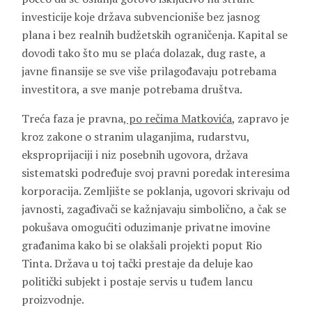
investicije koje država subvencioniše bez jasnog
plana i bez realnih budžetskih ograničenja. Kapital se
dovodi tako što mu se plaća dolazak, dug raste, a
javne finansije se sve više prilagođavaju potrebama
investitora, a sve manje potrebama društva.
Treća faza je pravna
, po rečima Matkovića
, zapravo je
kroz zakone o stranim ulaganjima, rudarstvu,
eksproprijaciji i niz posebnih ugovora, država
sistematski podređuje svoj pravni poredak interesima
korporacija. Zemljište se poklanja, ugovori skrivaju od
javnosti, zagađivači se kažnjavaju simbolično, a čak se
pokušava omogućiti oduzimanje privatne imovine
građanima kako bi se olakšali projekti poput Rio
Tinta. Država u toj tački prestaje da deluje kao
politički subjekt i postaje servis u tuđem lancu
proizvodnje.