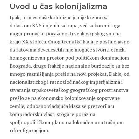
Uvod u čas kolonijalizma
Ipak, proces naše kolonizacije nije krenuo sa
dolaskom SNS i njenih satrapa, već su koreni toga
mogu pronaći u poraženosti velikosrpskog sna na
kraju XX stoleća. Onog trenutka kada je postalo jasno
da ratovima devedesetih nije moguće stvoriti etnički
homogenizovan prostor pod političkom dominacijom
Beograda, druge frakcije nacionalne buržoazije su bez
mnogo razmišljanja prešle na novi projekat. Dakle, od
nacionalističkog i ratnozločinačkog imperijalizma i
stvaranja srpskosvetaškog geografskog prostranstva
prešlo se na ekonomsko kolonizovanje sopstvene
zemlje, odnosno vladajuća klasa se pretvorila u
kompradorsku vlast, stoga je poraz na
spoljnopolitičkom planu nadoknađen unutrašnjom
rekonfiguracijom.