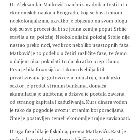
Dr Aleksandar Matković, naučni saradnik u Institutu
ekonomskih nauka u Beogradu, koji se bavi temom
neokolonijalizma,
ukratko je objasnio na svom blogu
koji su sve procesi da bi se jedna zemlja poput Srbije
stavila u taj položaj. Neokolonijalni položaj Srbije nije
nastao preko noći, već kroz nekoliko uzastopnih faza.
Matković je to podelio u četiri različite faze, te ćemo
u daljem nizu pokušati to da ukratko prepričamo.
Prva je bila finansijska: tokom dvehiljaditih
privatizovana je gotovo cela industrija, bankarski
sektor je prodat stranim bankama, domaća
akumulacija je uništena, a država je postala zavisna
od stranog kapitala i zaduživanja. Kurs dinara vođen
je tako da pogoduje uvozu i stranim korporacijama,
čime je postavljen temelj ekonomije trajne zavisnosti.
Druga faza bila je fiskalna, prema Matkoviću. Rast je
počeo da se oslanja gotovo isključivo na strane