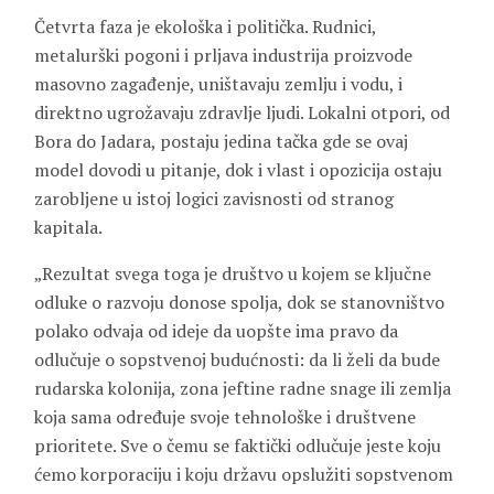
Četvrta faza je ekološka i politička. Rudnici,
metalurški pogoni i prljava industrija proizvode
masovno zagađenje, uništavaju zemlju i vodu, i
direktno ugrožavaju zdravlje ljudi. Lokalni otpori, od
Bora do Jadara, postaju jedina tačka gde se ovaj
model dovodi u pitanje, dok i vlast i opozicija ostaju
zarobljene u istoj logici zavisnosti od stranog
kapitala.
„Rezultat svega toga je društvo u kojem se ključne
odluke o razvoju donose spolja, dok se stanovništvo
polako odvaja od ideje da uopšte ima pravo da
odlučuje o sopstvenoj budućnosti: da li želi da bude
rudarska kolonija, zona jeftine radne snage ili zemlja
koja sama određuje svoje tehnološke i društvene
prioritete. Sve o čemu se faktički odlučuje jeste koju
ćemo korporaciju i koju državu opslužiti sopstvenom