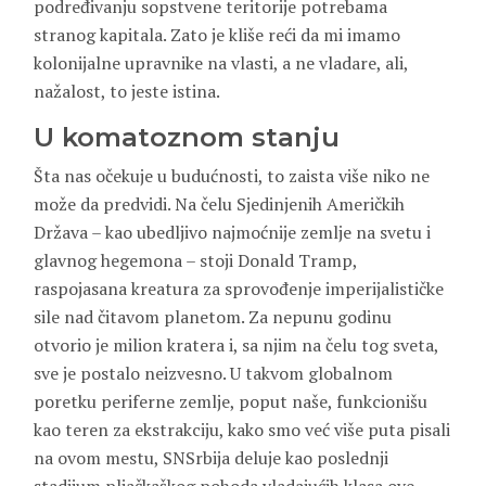
podređivanju sopstvene teritorije potrebama
stranog kapitala. Zato je kliše reći da mi imamo
kolonijalne upravnike na vlasti, a ne vladare, ali,
nažalost, to jeste istina.
U komatoznom stanju
Šta nas očekuje u budućnosti, to zaista više niko ne
može da predvidi. Na čelu Sjedinjenih Američkih
Država – kao ubedljivo najmoćnije zemlje na svetu i
glavnog hegemona – stoji Donald Tramp,
raspojasana kreatura za sprovođenje imperijalističke
sile nad čitavom planetom. Za nepunu godinu
otvorio je milion kratera i, sa njim na čelu tog sveta,
sve je postalo neizvesno. U takvom globalnom
poretku periferne zemlje, poput naše, funkcionišu
kao teren za ekstrakciju, kako smo već više puta pisali
na ovom mestu, SNSrbija deluje kao poslednji