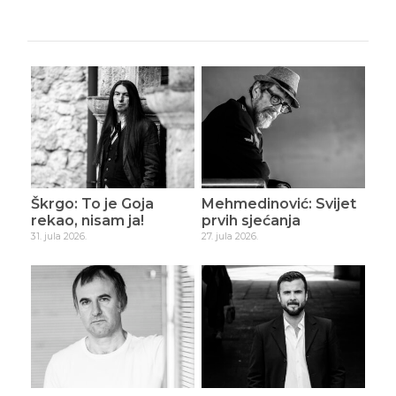
Škrgo: To je Goja
Mehmedinović: Svijet
rekao, nisam ja!
prvih sjećanja
31. jula 2026.
27. jula 2026.