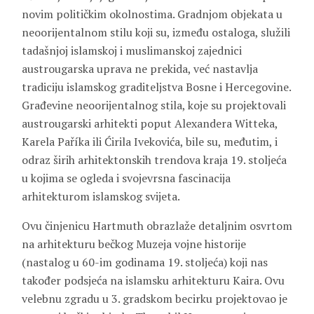
novim političkim okolnostima. Gradnjom objekata u
neoorijentalnom stilu koji su, između ostaloga, služili
tadašnjoj islamskoj i muslimanskoj zajednici
austrougarska uprava ne prekida, već nastavlja
tradiciju islamskog graditeljstva Bosne i Hercegovine.
Građevine neoorijentalnog stila, koje su projektovali
austrougarski arhitekti poput Alexandera Witteka,
Karela Paříka ili Ćirila Ivekovića, bile su, međutim, i
odraz širih arhitektonskih trendova kraja 19. stoljeća
u kojima se ogleda i svojevrsna fascinacija
arhitekturom islamskog svijeta.
Ovu činjenicu Hartmuth obrazlaže detaljnim osvrtom
na arhitekturu bečkog Muzeja vojne historije
(nastalog u 60-im godinama 19. stoljeća) koji nas
također podsjeća na islamsku arhitekturu Kaira. Ovu
velebnu zgradu u 3. gradskom becirku projektovao je