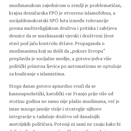
muslimanskom zajednicom u zemlji je problematičan,
krajna desničarska FPÖ je otvoreno islamofobna, a
socijaldemokratski SPÖ luta između tolerancije
prema multireligijskom društvu i pritiska i zahtjeva
desnice da se muslimanski vjerski i društveni život
stavi pod jaču kontrolu države. Propaganda o
muslimanima koji su došli da „pokore Evropu“
preplavila je socijalne medije, a gotovo jedva više
politički prisutna ljevica po automatizmu se optužuje
za koaliranje s islamistima.
Stoga danas gotovo apsurdno zvuči da se
kasnoapsolutički, katolički car Franjo prije više od
stotinu godina ne samo nije plašio muslimana, već je
imao mnogo jasnije vizije i strategije njihove
integracije u tadašnje društvo od današnjih
austrijskih političara. Potonji ni sami ne znaju kako bi