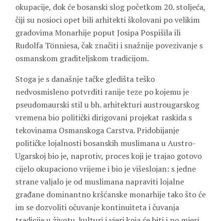
okupacije, dok će bosanski slog početkom 20. stoljeća,
čiji su nosioci opet bili arhitekti školovani po velikim
gradovima Monarhije poput Josipa Pospišila ili
Rudolfa Tönniesa, čak značiti i snažnije povezivanje s
osmanskom graditeljskom tradicijom.
Stoga je s današnje tačke gledišta teško
nedvosmisleno potvrditi ranije teze po kojemu je
pseudomaurski stil u bh. arhitekturi austrougarskog
vremena bio politički dirigovani projekat raskida s
tekovinama Osmanskoga Carstva. Pridobijanje
političke lojalnosti bosanskih muslimana u Austro-
Ugarskoj bio je, naprotiv, proces koji je trajao gotovo
cijelo okupaciono vrijeme i bio je višeslojan: s jedne
strane valjalo je od muslimana napraviti lojalne
građane dominantno kršćanske monarhije tako što će
im se dozvoliti očuvanje kontinuiteta i čuvanja
tradicije u životu, kulturi i vjeri koja će biti i po mjeri