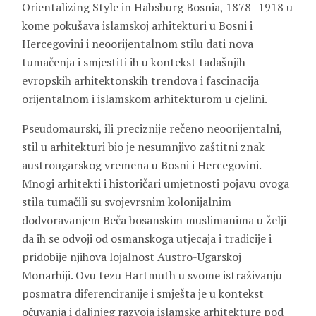
Orientalizing Style in Habsburg Bosnia, 1878–1918 u
kome pokušava islamskoj arhitekturi u Bosni i
Hercegovini i neoorijentalnom stilu dati nova
tumačenja i smjestiti ih u kontekst tadašnjih
evropskih arhitektonskih trendova i fascinacija
orijentalnom i islamskom arhitekturom u cjelini.
Pseudomaurski, ili preciznije rečeno neoorijentalni,
stil u arhitekturi bio je nesumnjivo zaštitni znak
austrougarskog vremena u Bosni i Hercegovini.
Mnogi arhitekti i historičari umjetnosti pojavu ovoga
stila tumačili su svojevrsnim kolonijalnim
dodvoravanjem Beča bosanskim muslimanima u želji
da ih se odvoji od osmanskoga utjecaja i tradicije i
pridobije njihova lojalnost Austro-Ugarskoj
Monarhiji. Ovu tezu Hartmuth u svome istraživanju
posmatra diferenciranije i smješta je u kontekst
očuvanja i daljnjeg razvoja islamske arhitekture pod