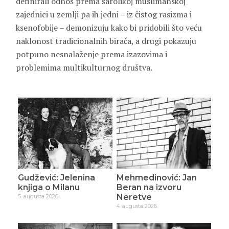
definirali odnos prema šarolikoj muslimanskoj
zajednici u zemlji pa ih jedni – iz čistog rasizma i
ksenofobije – demonizuju kako bi pridobili što veću
naklonost tradicionalnih birača, a drugi pokazuju
potpuno nesnalaženje prema izazovima i
problemima multikulturnog društva.
Gudžević: Jelenina
Mehmedinović: Jan
knjiga o Milanu
Beran na izvoru
Neretve
5. augusta 2026.
4. augusta 2026.