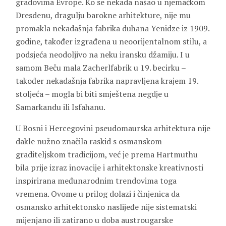
gradovima Evrope. Ko se nekada našao u njemačkom
Dresdenu, dragulju barokne arhitekture, nije mu
promakla nekadašnja fabrika duhana Yenidze iz 1909.
godine, također izgrađena u neoorijentalnom stilu, a
podsjeća neodoljivo na neku iransku džamiju. I u
samom Beču mala Zacherlfabrik u 19. becirku –
također nekadašnja fabrika napravljena krajem 19.
stoljeća – mogla bi biti smještena negdje u
Samarkandu ili Isfahanu.
U Bosni i Hercegovini pseudomaurska arhitektura nije
dakle nužno značila raskid s osmanskom
graditeljskom tradicijom, već je prema Hartmuthu
bila prije izraz inovacije i arhitektonske kreativnosti
inspirirana međunarodnim trendovima toga
vremena. Ovome u prilog dolazi i činjenica da
osmansko arhitektonsko naslijeđe nije sistematski
mijenjano ili zatirano u doba austrougarske