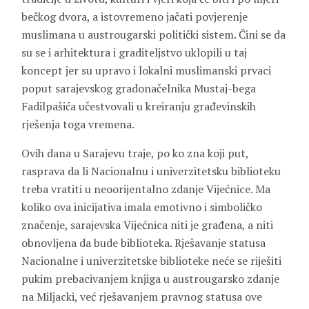
bečkog dvora, a istovremeno jačati povjerenje
muslimana u austrougarski politički sistem. Čini se da
su se i arhitektura i graditeljstvo uklopili u taj
koncept jer su upravo i lokalni muslimanski prvaci
poput sarajevskog gradonačelnika Mustaj-bega
Fadilpašića učestvovali u kreiranju građevinskih
rješenja toga vremena.
Ovih dana u Sarajevu traje, po ko zna koji put,
rasprava da li Nacionalnu i univerzitetsku biblioteku
treba vratiti u neoorijentalno zdanje Vijećnice. Ma
koliko ova inicijativa imala emotivno i simboličko
značenje, sarajevska Vijećnica niti je građena, a niti
obnovljena da bude biblioteka. Rješavanje statusa
Nacionalne i univerzitetske biblioteke neće se riješiti
pukim prebacivanjem knjiga u austrougarsko zdanje
na Miljacki, već rješavanjem pravnog statusa ove