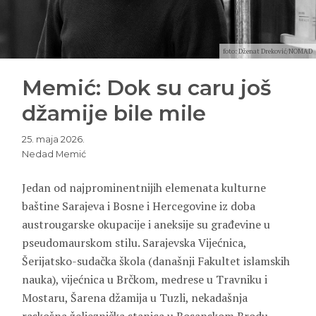
foto: Dženat Dreković/NOMAD
Memić: Dok su caru još
džamije bile mile
25. maja 2026.
Nedad Memić
Jedan od najprominentnijih elemenata kulturne
baštine Sarajeva i Bosne i Hercegovine iz doba
austrougarske okupacije i aneksije su građevine u
pseudomaurskom stilu. Sarajevska Vijećnica,
Šerijatsko-sudačka škola (današnji Fakultet islamskih
nauka), vijećnica u Brčkom, medrese u Travniku i
Mostaru, Šarena džamija u Tuzli, nekadašnja