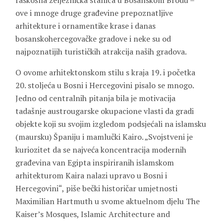
raskošna željeznička stanica u Bosanskom Brodu –
ove i mnoge druge građevine prepoznatljive
arhitekture i ornamentike krase i danas
bosanskohercegovačke gradove i neke su od
najpoznatijih turističkih atrakcija naših gradova.
O ovome arhitektonskom stilu s kraja 19. i početka
20. stoljeća u Bosni i Hercegovini pisalo se mnogo.
Jedno od centralnih pitanja bila je motivacija
tadašnje austrougarske okupacione vlasti da gradi
objekte koji su svojim izgledom podsjećali na islamsku
(maursku) Španiju i mamlučki Kairo. „Svojstveni je
kuriozitet da se najveća koncentracija modernih
građevina van Egipta inspiriranih islamskom
arhitekturom Kaira nalazi upravo u Bosni i
Hercegovini“, piše bečki historičar umjetnosti
Maximilian Hartmuth u svome aktuelnom djelu The
Kaiser’s Mosques, Islamic Architecture and