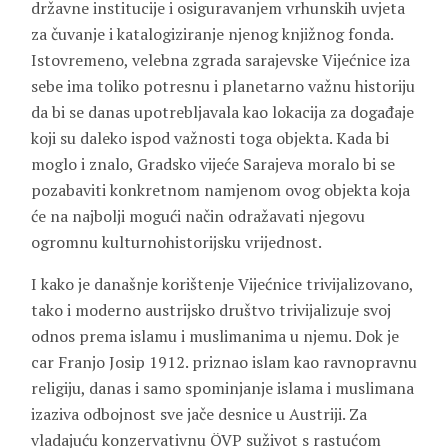
državne institucije i osiguravanjem vrhunskih uvjeta
za čuvanje i katalogiziranje njenog knjižnog fonda.
Istovremeno, velebna zgrada sarajevske Vijećnice iza
sebe ima toliko potresnu i planetarno važnu historiju
da bi se danas upotrebljavala kao lokacija za događaje
koji su daleko ispod važnosti toga objekta. Kada bi
moglo i znalo, Gradsko vijeće Sarajeva moralo bi se
pozabaviti konkretnom namjenom ovog objekta koja
će na najbolji mogući način odražavati njegovu
ogromnu kulturnohistorijsku vrijednost.
I kako je današnje korištenje Vijećnice trivijalizovano,
tako i moderno austrijsko društvo trivijalizuje svoj
odnos prema islamu i muslimanima u njemu. Dok je
car Franjo Josip 1912. priznao islam kao ravnopravnu
religiju, danas i samo spominjanje islama i muslimana
izaziva odbojnost sve jače desnice u Austriji. Za
vladajuću konzervativnu ÖVP suživot s rastućom