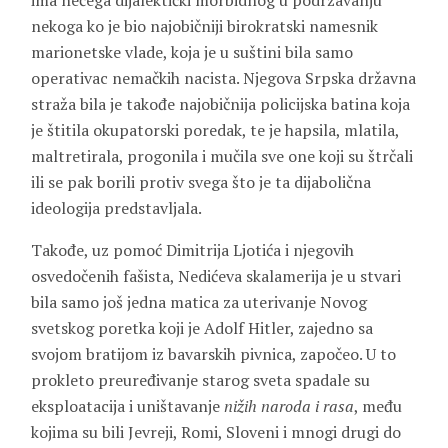
ima nečega dijalektički morbidnog u podržavanju
nekoga ko je bio najobičniji birokratski namesnik
marionetske vlade, koja je u suštini bila samo
operativac nemačkih nacista. Njegova Srpska državna
straža bila je takođe najobičnija policijska batina koja
je štitila okupatorski poredak, te je hapsila, mlatila,
maltretirala, progonila i mučila sve one koji su štrčali
ili se pak borili protiv svega što je ta dijabolična
ideologija predstavljala.
Takođe, uz pomoć Dimitrija Ljotića i njegovih
osvedočenih fašista, Nedićeva skalamerija je u stvari
bila samo još jedna matica za uterivanje Novog
svetskog poretka koji je Adolf Hitler, zajedno sa
svojom bratijom iz bavarskih pivnica, započeo. U to
prokleto preuređivanje starog sveta spadale su
eksploatacija i uništavanje
nižih naroda i rasa
, među
kojima su bili Jevreji, Romi, Sloveni i mnogi drugi do