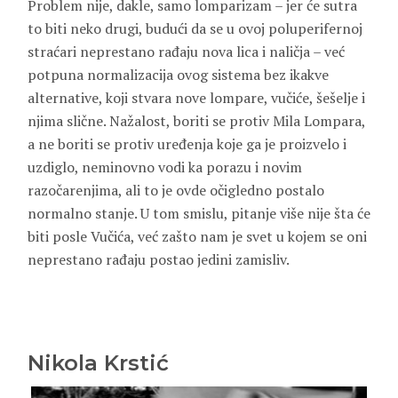
Problem nije, dakle, samo lomparizam – jer će sutra
to biti neko drugi, budući da se u ovoj poluperifernoj
straćari neprestano rađaju nova lica i naličja – već
potpuna normalizacija ovog sistema bez ikakve
alternative, koji stvara nove lompare, vučiće, šešelje i
njima slične. Nažalost, boriti se protiv Mila Lompara,
a ne boriti se protiv uređenja koje ga je proizvelo i
uzdiglo, neminovno vodi ka porazu i novim
razočarenjima, ali to je ovde očigledno postalo
normalno stanje. U tom smislu, pitanje više nije šta će
biti posle Vučića, već zašto nam je svet u kojem se oni
neprestano rađaju postao jedini zamisliv.
Nikola Krstić