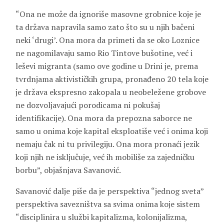
“Ona ne može da ignoriše masovne grobnice koje je
ta država napravila samo zato što su u njih bačeni
neki ‘drugi’. Ona mora da primeti da se oko Loznice
ne nagomilavaju samo Rio Tintove bušotine, već i
leševi migranta (samo ove godine u Drini je, prema
tvrdnjama aktivističkih grupa, pronađeno 20 tela koje
je država ekspresno zakopala u neobeležene grobove
ne dozvoljavajući porodicama ni pokušaj
identifikacije). Ona mora da prepozna saborce ne
samo u onima koje kapital eksploatiše već i onima koji
nemaju čak ni tu privilegiju. Ona mora pronaći jezik
koji njih ne isključuje, već ih mobiliše za zajedničku
borbu”, objašnjava Savanović.
Savanović dalje piše da je perspektiva “jednog sveta”
perspektiva savezništva sa svima onima koje sistem
“disciplinira u službi kapitalizma, kolonijalizma,