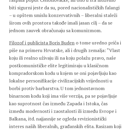
raspala poput Čehoslovačke, ali ono u šta možemo
biti sigurni jeste da su, pored nacionalističkih falangi
– u opštem smislu konzervativnih – liberalni staleži
širom ovih prostora takođe imali jasan cilj – da se
jednom zauvek obračunaju sa komunizmom.
Filozof i publicista Boris Buden
o tome uredno priča i
piše na primeru Hrvatske, ali i drugih zemalja: “Vlast
koju ili realno uživaju ili na koju polažu pravo, naše
postkomunističke elite legitimiraju u klasičnom
kompradorskom kodu u kojem se oni pojavljuju kao
lokalne personifikacije civilizacijskih vrijednosti u
borbi protiv barbarstva. U tom jednostavnom
binarnom kodu koji ima više verzija, pa se pojavljuje
kao suprotnost čas između Zapada i Istoka, čas
između modernosti i zaostalosti ili između Evrope i
Balkana, itd. najjasnije se ogleda revizionistički
interes naših liberalnih, građanskih elita. Rasizam koji