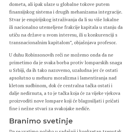
dometa, ali ipak ulaze u globalne tokove putem
finansijskog sistema i drugih mehanizama integracije.
Stvar je empirijskog istraživanja da li su više lokalne
ili nacionalno utemeljene frakcije kapitala u stanju da
utiču na države u svom interesu, ili u konkurenciji s
transnacionalnim kapitalom”, objašnjava profesor.
U duhu Robinsonovih reči ne možemo onda da ne
primetimo da je svaka borba protiv lomparskih snaga
u Srbiji, da ih tako nazovemo, uzaludna jer će ostati
apsolutno u mehuru moralizma i lamentiranja nad
kletom sudbinom, dok će centralna tačka ostati i
dalje nedirnuta, a to je tačka koja će za vijeke vjekova
proizvoditi nove lompare koji će blagosiljati i pričati
fine i nežne stvari za svakojake nediće.
Branimo svetinje
Da se vratimo polako u sadašnji i konkretan trenutak,