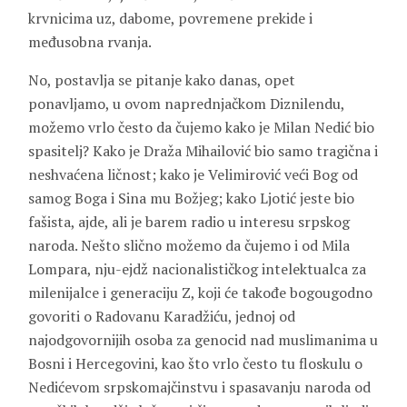
krvnicima uz, dabome, povremene prekide i
međusobna rvanja.
No, postavlja se pitanje kako danas, opet
ponavljamo, u ovom naprednjačkom Diznilendu,
možemo vrlo često da čujemo kako je Milan Nedić bio
spasitelj? Kako je Draža Mihailović bio samo tragična i
neshvaćena ličnost; kako je Velimirović veći Bog od
samog Boga i Sina mu Božjeg; kako Ljotić jeste bio
fašista, ajde, ali je barem radio u interesu srpskog
naroda. Nešto slično možemo da čujemo i od Mila
Lompara, nju-ejdž nacionalističkog intelektualca za
milenijalce i generaciju Z, koji će takođe bogougodno
govoriti o Radovanu Karadžiću, jednoj od
najodgovornijih osoba za genocid nad muslimanima u
Bosni i Hercegovini, kao što vrlo često tu floskulu o
Nedićevom srpskomajčinstvu i spasavanju naroda od