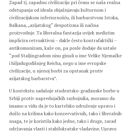
Zapad tj. zapadnu civilizaciju pri čemu se naša realna
odstupanja od ideala objašnjavaju kulturnom i
civilizacijskom inferiornošću, ili barbarstvom Istoka,
Balkana, „azijatskog“ despotizma ili načina
proizvodnje. Ta liberalna fantazija uvijek međutim
implicira retroaktivni – dakle često kontrafaktički –
antikomunizam, kaže on, pa posle dodaje da ustaše
“pod Staljingradom nisu ginuli u ime Velike Njemačke
i hiljadugodišnjeg Reicha, nego u ime evropske
civilizacije, u njenoj borbi za opstanak protiv
azijatskog barbarstva”.
U kontekstu sadašnje studentsko-građanske borbe u
Srbiji protiv naprednjačkih razbojnika, moramo da
imamo u vidu da je to kartelsko udruženje upravo i
došlo na krilima kako konzervativnih, tako i liberalnih
snaga, te je koristila kako jedne, tako i druge, zarad
održavanja vlasti i stabilokratske vladavine. Upravo