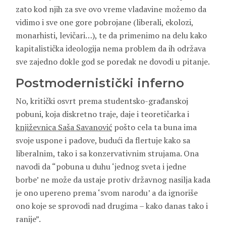
zato kod njih za sve ovo vreme vladavine možemo da
vidimo i sve one gore pobrojane (liberali, ekolozi,
monarhisti, levičari…), te da primenimo na delu kako
kapitalistička ideologija nema problem da ih održava
sve zajedno dokle god se poredak ne dovodi u pitanje.
Postmodernistički inferno
No, kritički osvrt prema studentsko-građanskoj
pobuni, koja diskretno traje, daje i teoretičarka i
književnica Saša Savanović
pošto cela ta buna ima
svoje uspone i padove, budući da flertuje kako sa
liberalnim, tako i sa konzervativnim strujama. Ona
navodi da “pobuna u duhu ‘jednog sveta i jedne
borbe’ ne može da ustaje protiv državnog nasilja kada
je ono upereno prema ‘svom narodu’ a da ignoriše
ono koje se sprovodi nad drugima – kako danas tako i
ranije”.