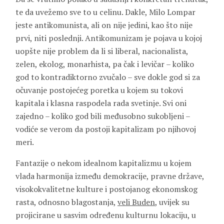
te da uvežemo sve to u celinu. Dakle, Milo Lompar
jeste antikomunista, ali on nije jedini, kao što nije
prvi, niti poslednji. Antikomunizam je pojava u kojoj
uopšte nije problem da li si liberal, nacionalista,
zelen, ekolog, monarhista, pa čak i levičar – koliko
god to kontradiktorno zvučalo – sve dokle god si za
očuvanje postojećeg poretka u kojem su tokovi
kapitala i klasna raspodela rada svetinje. Svi oni
zajedno – koliko god bili međusobno sukobljeni –
vodiće se verom da postoji kapitalizam po njihovoj
meri.
Fantazije o nekom idealnom kapitalizmu u kojem
vlada harmonija između demokracije, pravne države,
visokokvalitetne kulture i postojanog ekonomskog
rasta, odnosno blagostanja,
veli Buden
, uvijek su
projicirane u sasvim određenu kulturnu lokaciju, u