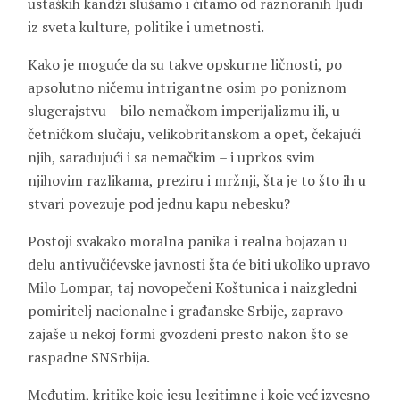
ustaških kandži slušamo i čitamo od raznoranih ljudi
iz sveta kulture, politike i umetnosti.
Kako je moguće da su takve opskurne ličnosti, po
apsolutno ničemu intrigantne osim po poniznom
slugerajstvu – bilo nemačkom imperijalizmu ili, u
četničkom slučaju, velikobritanskom a opet, čekajući
njih, sarađujući i sa nemačkim – i uprkos svim
njihovim razlikama, preziru i mržnji, šta je to što ih u
stvari povezuje pod jednu kapu nebesku?
Postoji svakako moralna panika i realna bojazan u
delu antivučićevske javnosti šta će biti ukoliko upravo
Milo Lompar, taj novopečeni Koštunica i naizgledni
pomiritelj nacionalne i građanske Srbije, zapravo
zajaše u nekoj formi gvozdeni presto nakon što se
raspadne SNSrbija.
Međutim, kritike koje jesu legitimne i koje već izvesno