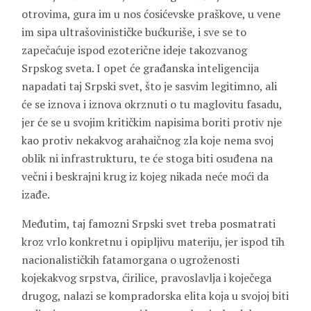
otrovima, gura im u nos ćosićevske praškove, u vene
im sipa ultrašovinističke bućkuriše, i sve se to
zapečaćuje ispod ezoterične ideje takozvanog
Srpskog sveta. I opet će građanska inteligencija
napadati taj Srpski svet, što je sasvim legitimno, ali
će se iznova i iznova okrznuti o tu maglovitu fasadu,
jer će se u svojim kritičkim napisima boriti protiv nje
kao protiv nekakvog arahaičnog zla koje nema svoj
oblik ni infrastrukturu, te će stoga biti osuđena na
večni i beskrajni krug iz kojeg nikada neće moći da
izađe.
Međutim, taj famozni Srpski svet treba posmatrati
kroz vrlo konkretnu i opipljivu materiju, jer ispod tih
nacionalističkih fatamorgana o ugroženosti
kojekakvog srpstva, ćirilice, pravoslavlja i koječega
drugog, nalazi se kompradorska elita koja u svojoj biti