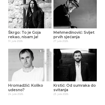
Škrgo: To je Goja
Mehmedinović: Svijet
rekao, nisam ja!
prvih sjećanja
31. jula 2026.
27. jula 2026.
Hromadžić: Koliko
Krstić: Od sumraka do
udesno?
svitanja
24. jula 2026.
23. jula 2026.