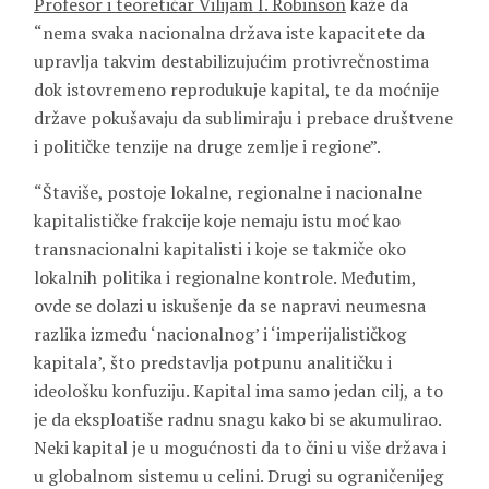
Profesor i teoretičar Vilijam I. Robinson
kaže da
“nema svaka nacionalna država iste kapacitete da
upravlja takvim destabilizujućim protivrečnostima
dok istovremeno reprodukuje kapital, te da moćnije
države pokušavaju da sublimiraju i prebace društvene
i političke tenzije na druge zemlje i regione”.
“Štaviše, postoje lokalne, regionalne i nacionalne
kapitalističke frakcije koje nemaju istu moć kao
transnacionalni kapitalisti i koje se takmiče oko
lokalnih politika i regionalne kontrole. Međutim,
ovde se dolazi u iskušenje da se napravi neumesna
razlika između ‘nacionalnog’ i ‘imperijalističkog
kapitala’, što predstavlja potpunu analitičku i
ideološku konfuziju. Kapital ima samo jedan cilj, a to
je da eksploatiše radnu snagu kako bi se akumulirao.
Neki kapital je u mogućnosti da to čini u više država i
u globalnom sistemu u celini. Drugi su ograničenijeg