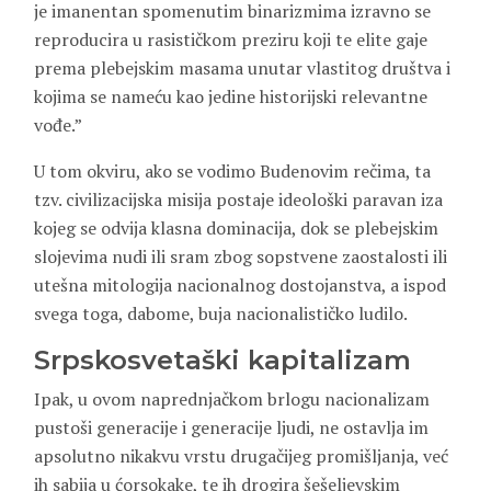
je imanentan spomenutim binarizmima izravno se
reproducira u rasističkom preziru koji te elite gaje
prema plebejskim masama unutar vlastitog društva i
kojima se nameću kao jedine historijski relevantne
vođe.”
U tom okviru, ako se vodimo Budenovim rečima, ta
tzv. civilizacijska misija postaje ideološki paravan iza
kojeg se odvija klasna dominacija, dok se plebejskim
slojevima nudi ili sram zbog sopstvene zaostalosti ili
utešna mitologija nacionalnog dostojanstva, a ispod
svega toga, dabome, buja nacionalističko ludilo.
Srpskosvetaški kapitalizam
Ipak, u ovom naprednjačkom brlogu nacionalizam
pustoši generacije i generacije ljudi, ne ostavlja im
apsolutno nikakvu vrstu drugačijeg promišljanja, već
ih sabija u ćorsokake, te ih drogira šešeljevskim