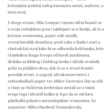
kolonijalni položaj našeg kazamata ostati, maltene, u
istoj ravni.
S druge strane, Milo Lompar i njemu slični busaće se
u svoja rodoljubna prsa i zaklinjaće se u Rusiju, ali će u
kriznim vremenima, poput svih ostalih
evroatlantskih desničara, preći reku u Hadu i stati u
vlastodržni stroj kako bi se odbranila hrišćanska, bela
i kojekakva druga Evropa od hordi muslimana,
divljaka sa Bliskog i Dalekog istoka i sličnih strašnih
priča za plašljivu decu, dok će se u stvari braniti
poredak stvari. A uzgred, ultrakonzervativci i
rathnohuškači poput tzv. Milice Zavetnice čim su ušli
u vlast sa Vučićevim kerberima nestali su u tmini
svega toga i shvatili koliko je lepo da se održava
pljačkaški pohod u mirnodopskim vremenima. Za
nepućene: Milica Đurđević Stamenkovski,