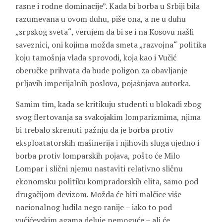
rasne i rodne dominacije”. Kada bi borba u Srbiji bila
razumevana u ovom duhu, piše ona, a ne u duhu
„srpskog sveta“, verujem da bi se i na Kosovu našli
saveznici, oni kojima možda smeta „razvojna“ politika
koju tamošnja vlada sprovodi, koja kao i Vučić
oberučke prihvata da bude poligon za obavljanje
prljavih imperijalnih poslova, pojašnjava autorka.
Samim tim, kada se kritikuju studenti u blokadi zbog
svog flertovanja sa svakojakim lomparizmima, njima
bi trebalo skrenuti pažnju da je borba protiv
eksploatatorskih mašinerija i njihovih sluga ujedno i
borba protiv lomparskih pojava, pošto će Milo
Lompar i slični njemu nastaviti relativno sličnu
ekonomsku politiku kompradorskih elita, samo pod
drugačijom devizom. Možda će biti malčice više
nacionalnog ludila nego ranije – iako to pod
vučićevskim agama deluje nemoguće – ali će