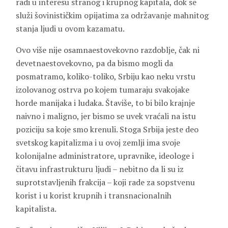
radi u interesu stranog i krupnog kapitala, dok se
služi šovinističkim opijatima za održavanje mahnitog
stanja ljudi u ovom kazamatu.
Ovo više nije osamnaestovekovno razdoblje, čak ni
devetnaestovekovno, pa da bismo mogli da
posmatramo, koliko-toliko, Srbiju kao neku vrstu
izolovanog ostrva po kojem tumaraju svakojake
horde manijaka i ludaka. Štaviše, to bi bilo krajnje
naivno i maligno, jer bismo se uvek vraćali na istu
poziciju sa koje smo krenuli. Stoga Srbija jeste deo
svetskog kapitalizma i u ovoj zemlji ima svoje
kolonijalne administratore, upravnike, ideologe i
čitavu infrastrukturu ljudi – nebitno da li su iz
suprotstavljenih frakcija – koji rade za sopstvenu
korist i u korist krupnih i transnacionalnih
kapitalista.