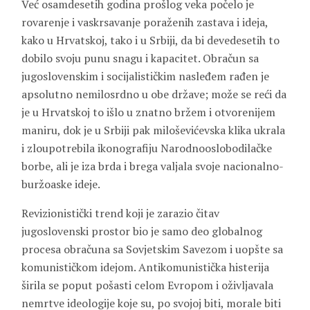
Već osamdesetih godina prošlog veka počelo je
rovarenje i vaskrsavanje poraženih zastava i ideja,
kako u Hrvatskoj, tako i u Srbiji, da bi devedesetih to
dobilo svoju punu snagu i kapacitet. Obračun sa
jugoslovenskim i socijalističkim nasleđem rađen je
apsolutno nemilosrdno u obe države; može se reći da
je u Hrvatskoj to išlo u znatno bržem i otvorenijem
maniru, dok je u Srbiji pak miloševićevska klika ukrala
i zloupotrebila ikonografiju Narodnooslobodilačke
borbe, ali je iza brda i brega valjala svoje nacionalno-
buržoaske ideje.
Revizionistički trend koji je zarazio čitav
jugoslovenski prostor bio je samo deo globalnog
procesa obračuna sa Sovjetskim Savezom i uopšte sa
komunističkom idejom. Antikomunistička histerija
širila se poput pošasti celom Evropom i oživljavala
nemrtve ideologije koje su, po svojoj biti, morale biti