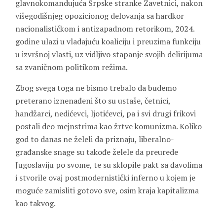
glavnokomandujuća Srpske stranke Zavetnici, nakon
višegodišnjeg opozicionog delovanja sa hardkor
nacionalističkom i antizapadnom retorikom, 2024.
godine ulazi u vladajuću koaliciju i preuzima funkciju
u izvršnoj vlasti, uz vidljivo stapanje svojih delirijuma
sa zvaničnom politikom režima.
Zbog svega toga ne bismo trebalo da budemo
preterano iznenađeni što su ustaše, četnici,
handžarci, nedićevci, ljotićevci, pa i svi drugi frikovi
postali deo mejnstrima kao žrtve komunizma. Koliko
god to danas ne želeli da priznaju, liberalno-
građanske snage su takođe želele da preurede
Jugoslaviju po svome, te su sklopile pakt sa đavolima
i stvorile ovaj postmodernistički inferno u kojem je
moguće zamisliti gotovo sve, osim kraja kapitalizma
kao takvog.