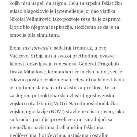
kojih nisu uspeli da stignu. Celu tu srpsku fašističku
misao blagoslovio je i utemeljenje joj dao vladika
Nikolaj Velimirović, iako postoje teze da je zapravo
Ljotić bio njegova inspiracija, složićemo se da je ta
emocija bila simultana.
Elem,
fast forward
u sadašnji trenutak, u ovoj
Vučićevoj Srbiji, ali i u svakoj prethodnoj, ovakve
ličnosti doživljavaju renesansu. General Dragoljub
Draža Mihailović, komandant četničkih bandi, već je
odavno postao ozakonjena i relevantna ličnost kada
je u pitanju slavna i antifašistička prošlost, te su
zaslugom petooktobarskih vlasti Jugoslovenska
vojska u otadžbini (JVuO) i Narodnooslobodilačka
vojska Jugoslavije (NOVJ) stavljene u istu ravan, iako
su bradati patuljci proveli ceo rat sarađujući sa
nemačkim nacistima, italijanskim fašistima,
nedićevcima, ljotićevcima, ustašama i ostalim