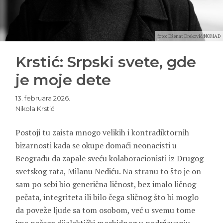
foto: Dženat Dreković/NOMAD
Krstić: Srpski svete, gde
je moje dete
13. februara 2026.
Nikola Krstić
Postoji tu zaista mnogo velikih i kontradiktornih
bizarnosti kada se okupe domaći neonacisti u
Beogradu da zapale sveću kolaboracionisti iz Drugog
svetskog rata, Milanu Nediću. Na stranu to što je on
sam po sebi bio generična ličnost, bez imalo ličnog
pečata, integriteta ili bilo čega sličnog što bi moglo
da poveže ljude sa tom osobom, već u svemu tome