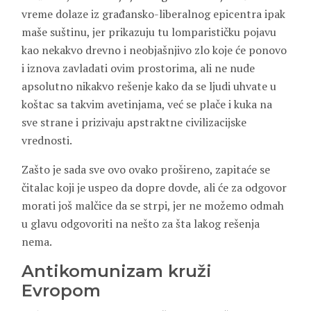
vreme dolaze iz građansko-liberalnog epicentra ipak
maše suštinu, jer prikazuju tu lomparističku pojavu
kao nekakvo drevno i neobjašnjivo zlo koje će ponovo
i iznova zavladati ovim prostorima, ali ne nude
apsolutno nikakvo rešenje kako da se ljudi uhvate u
koštac sa takvim avetinjama, već se plače i kuka na
sve strane i prizivaju apstraktne civilizacijske
vrednosti.
Zašto je sada sve ovo ovako prošireno, zapitaće se
čitalac koji je uspeo da dopre dovde, ali će za odgovor
morati još malčice da se strpi, jer ne možemo odmah
u glavu odgovoriti na nešto za šta lakog rešenja
nema.
Antikomunizam kruži
Evropom