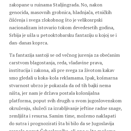
zakopane u ruinama Staljingrada. No, nakon
genocida, masovnih grobnica, hladnjača, etničkih
čišćenja i svega zlokobnog što je velikosrpski
nacionalizam istovario tokom devedesetih godina,
Srbija je ušla u petooktobarsku fantaziju u kojoj se i
dan-danas koprca.
Ta fantazija sastoji se od večnog jurenja za obećanim
carstvom blagostanja, reda, vladavine prava,
institucija i zakona, ali pre svega za životom kakav
smo gledali u koka-kola reklamama. Ipak, košmarna
stvarnost ubrzo je pokazala da od tih bajki nema
ništa, jer nam je država postala kolonijalna
platforma, poput svih drugih u svom jugoslovenskom
okruženju, služeći za izrabljivanje jeftine radne snage,
zemljišta i resursa. Samim time, možemo naklapati
do sutra i prognozirati šta bi bilo da se Jugoslavija