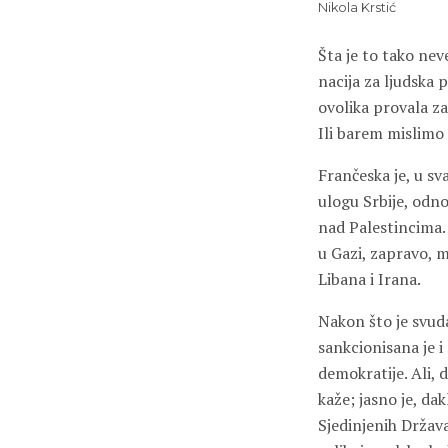
Nikola Krstić
Šta je to tako nev
nacija za ljudska
ovolika provala za
Ili barem mislimo
Frančeska je, u sv
ulogu Srbije, odn
nad Palestincima. 
u Gazi, zapravo, m
Libana i Irana.
Nakon što je svuda
sankcionisana je 
demokratije. Ali,
kaže; jasno je, da
Sjedinjenih Držav