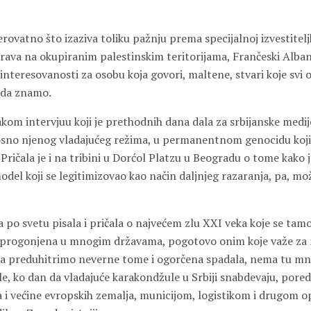
erovatno što izaziva toliku pažnju prema specijalnoj izvestitelj
 prava na okupiranim palestinskim teritorijama, Frančeski Alba
interesovanosti za osobu koja govori, maltene, stvari koje svi 
 da znamo.
akom intervjuu koji je prethodnih dana dala za srbijanske medije
osno njenog vladajućeg režima, u permanentnom genocidu koji
Pričala je i na tribini u Dorćol Platzu u Beogradu o tome kako
odel koji se legitimizovao kao način daljnjeg razaranja, pa, mož
 po svetu pisala i pričala o najvećem zlu XXI veka koje se tam
i progonjena u mnogim državama, pogotovo onim koje važe za n
 da preduhitrimo neverne tome i ogorčena spadala, nema tu mn
kle, ko dan da vladajuće karakondžule u Srbiji snabdevaju, pored
a i većine evropskih zemalja, municijom, logistikom i drugom