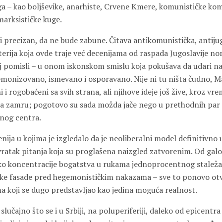
ga – kao boljševike, anarhiste, Crvene Kmere, komunističke kom
 marksističke kuge.
i precizan, da ne bude zabune. Čitava antikomunistička, antiju
sterija koja ovde traje već decenijama od raspada Jugoslavije no
voj pomisli – u onom iskonskom smislu koja pokušava da udari 
demonizovano, ismevano i osporavano. Nije ni tu ništa čudno, M
i rogobaćeni sa svih strana, ali njihove ideje još žive, kroz vre
da zamru; pogotovo su sada možda jače nego u prethodnih par 
lnog centra.
ija u kojima je izgledalo da je neoliberalni model definitivno 
ratak pitanja koja su proglašena naizgled zatvorenim. Od galo
ko koncentracije bogatstva u rukama jednoprocentnog staleža
ke fasade pred hegemonističkim nakazama – sve to ponovo otv
 koji se dugo predstavljao kao jedina moguća realnost.
slučajno što se i u Srbiji, na poluperiferiji, daleko od epicentr