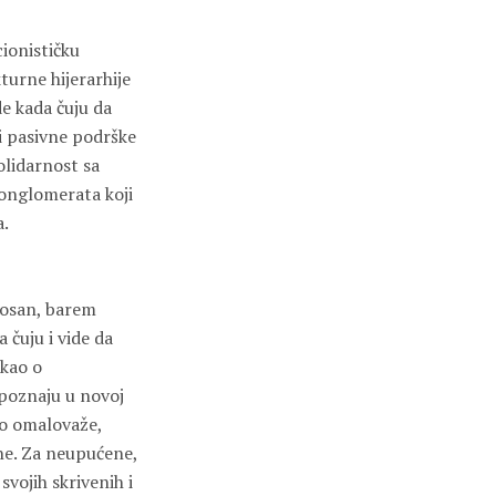
cionističku
urne hijerarhije
de kada čuju da
i pasivne podrške
olidarnost sa
konglomerata koji
a.
nosan, barem
 čuju i vide da
 kao o
epoznaju u novoj
to omalovaže,
ne. Za neupućene,
svojih skrivenih i