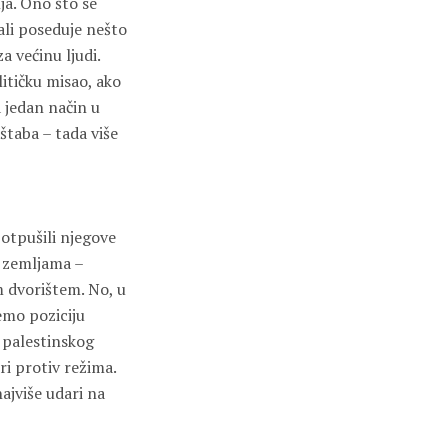
ja. Ono što se
ali poseduje nešto
a većinu ljudi.
litičku misao, ako
a jedan način u
štaba – tada više
 otpušili njegove
m zemljama –
im dvorištem. No, u
emo poziciju
u palestinskog
ri protiv režima.
ajviše udari na