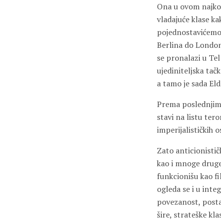
Ona u ovom najkon
vladajuće klase ka
pojednostavićemo:
Berlina do Londona
se pronalazi u Tel
ujediniteljska tač
a tamo je sada El
Prema poslednjim 
stavi na listu te
imperijalističkih o
Zato anticionistič
kao i mnoge druge
funkcionišu kao fi
ogleda se i u inte
povezanost, postaj
šire, strateške kl