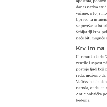
apostola, ponovo 
danas naziva stud
važnije, a to je m
Upravo ta intuicij
se poveže sa istor
Srbijatriji kroz p
neće biti moguće o
Krv im na
U trenutku kada Ne
ventile i uspostav
postoje ljudi koji
redu, možemo da p
Vučićevih kabadahi
naroda, onda jedi
Anticionistička po
bedeme.