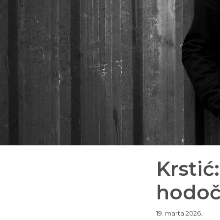
Krstić
hodoč
19. marta 2026.