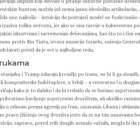
javljaju impulsi koji dovode u pitanje osnovne postavke uređen
entskim buntom možda još nema jasnu ideološku artikulaciju, 
ožda ono najbolje – intuiciju da postojeći model ne funkcioniše z
a izaziva toliku nervozu, jer ako se ona razvije u koherentnu po
ijskim iskustvima i savremenim dešavanjima, kao što to i čini n
obunu protiv Rio Tinta, izvoza municije Izraelu, rušenja General
državati privid da je sve u najboljem redu.
 rukama
tanjahu i Tramp udaraju krvnički po Iranu, ne bi li ga slomili,
ili kompradorske hohštaplere, u Srbiji – a verovatno i u drugi
 pričaju kako je to daleko i da bi trebalo da se bavimo sopstven
rihvatimo bavljenje sopstvenim dvorištem, ali ukoliko razum
ja u odnosu prema agresiji na Iran, razaranju Libana i ubijanj
no pravo čišćenje ovog dvorišta jeste da se na tim osnovama bo
zicija, zapravo, pored svih drugih nemalo važnih, mogla bi da n