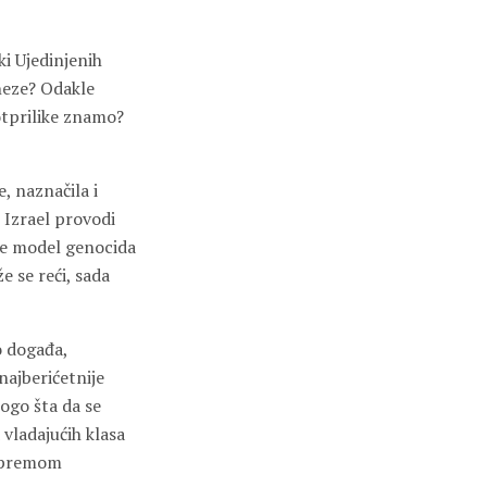
ki Ujedinjenih
neze? Odakle
otprilike znamo?
, naznačila i
 Izrael provodi
 je model genocida
e se reći, sada
o događa,
ajberićetnije
ogo šta da se
 vladajućih klasa
 opremom