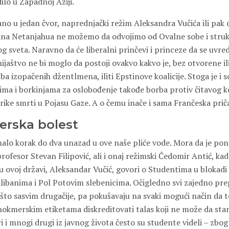
dilo u Zapadnoj Aziji.
ano u jedan čvor, naprednjački režim Aleksandra Vučića ili pak 
na Netanjahua ne možemo da odvojimo od Ovalne sobe i strukt
og sveta. Naravno da će liberalni prinčevi i princeze da se uvre
jaštvo ne bi moglo da postoji ovakvo kakvo je, bez otvorene il
a izopačenih džentlmena, iliti Epstinove koalicije. Stoga je i s
ima i borkinjama za oslobođenje takođe borba protiv čitavog 
brike smrti u Pojasu Gaze. A o čemu inače i sama Frančeska prič
rska bolest
malo korak do dva unazad u ove naše pliće vode. Mora da je po
rofesor Stevan Filipović, ali i onaj režimski Čedomir Antić, kada
u ovoj državi, Aleksandar Vučić, govori o Studentima u blokadi
libanima i Pol Potovim slebenicima. Očigledno svi zajedno pr
ešto sasvim drugačije, pa pokušavaju na svaki mogući način da 
enokmerskim etiketama diskreditovati talas koji ne može da sta
 i mnogi drugi iz javnog života često su studente videli – zbog 