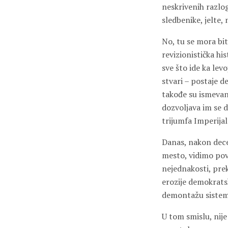
neskrivenih razlo
sledbenike, jelte,
No, tu se mora bit
revizionistička hi
sve što ide ka le
stvari – postaje 
takođe su ismevani 
dozvoljava im se 
trijumfa Imperija
Danas, nakon decen
mesto, vidimo pov
nejednakosti, pre
erozije demokrats
demontažu sistema
U tom smislu, nije 