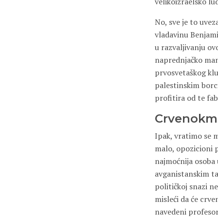
velikoizraelsko lu
No, sve je to uvez
vladavinu Benjami
u razvaljivanju ov
naprednjačko mani
prvosvetaškog klub
palestinskim borc
profitira od te fa
Crvenokme
Ipak, vratimo se 
malo, opozicioni p
najmoćnija osoba 
avganistanskim ta
političkoj snazi n
misleći da će crv
navedeni profesori