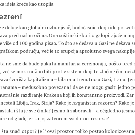
aka ideja kreće kao utopija.
ezreni
 deluje kao globalni uzbunjivač, hodočasnica koja ide po svetu
ava pred našim očima. Ona suštinski zbori o galopirajućem imp
e više od 100 godina pisao. To što se dešava u Gazi ne dešava 
afskom području, već je to erupcija apsolutno svega nakuplj
rata ne sme da bude puka humanitarna ceremonija, pošto pred
i, već se mora nužno biti protiv sistema koji te zločine čini nei
ava čvorišta kapitalizma – bila ona trenutno u Gazi, Iranu, Je
 ranama – međusobno povezana i da se ne mogu gasiti jedno p
utrašnje razdiranje Krakena koji ih konstantno proizvodi. Zar
 nestali Libija, Irak, Sirija? Kako je Avganistan razoren? Kako j
stala i šta je sve činila? Jesmo li zaboravili – a očigledno jesm
e od gladi, jer su joj zatvoreni svi dotoci resursa?
i šta znači otpor? Je l’ ovaj prostor toliko postao kolonizovan