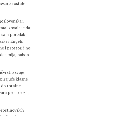
esare i ostale
goslovenska i
rmalizovala je da
na sam poredak
arks i Engels
me i prostor, i ne
decenija, nakon
učvrstio svoje
pirajuće klasne
 do totalne
ara prostor za
a epstinovskih