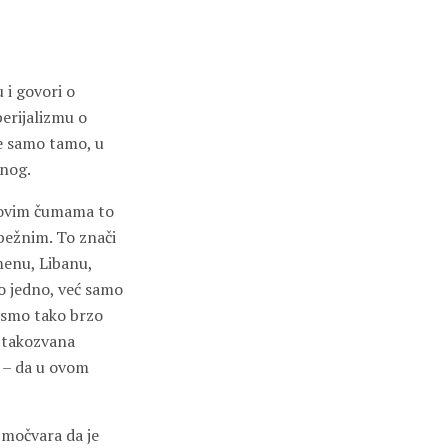
 i govori o
erijalizmu o
se samo tamo, u
enog.
 ovim čumama to
zbežnim. To znači
menu, Libanu,
o jedno, već samo
 smo tako brzo
e takozvana
o – da u ovom
a močvara da je