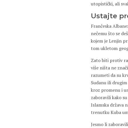
utopistički, ali sv
Ustajte pr
Frančeska Albaneze
nečemu što se deš
kojem je Lenjin pr
tom ukletom geogr
Zato biti protiv 
više ništa ne znač
razumeti da su krv
Sudanu ili drugim
kroz promenu i un
zaboravili kako su
Islamska država na
trenutku Kuba umir
Jesmo li zaboravil