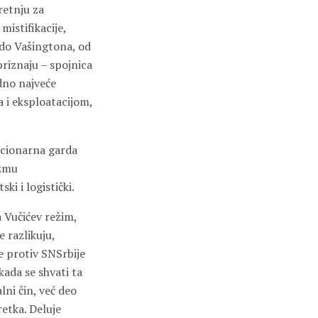
retnju za
mistifikacije,
do Vašingtona, od
priznaju – spojnica
edno najveće
a i eksploatacijom,
ucionarna garda
izmu
ki i logistički.
a Vučićev režim,
 razlikuju,
e protiv SNSrbije
kada se shvati ta
lni čin, već deo
retka. Deluje