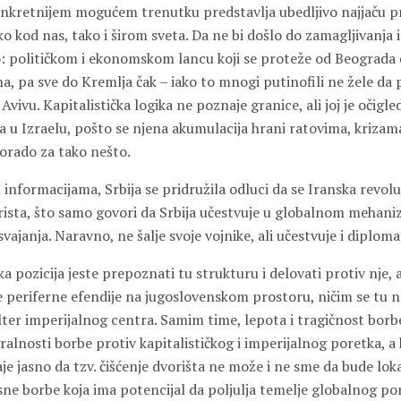
kretnijem mogućem trenutku predstavlja ubedljivo najjaču p
ko kod nas, tako i širom sveta. Da ne bi došlo do zamagljivanja i 
 političkom i ekonomskom lancu koji se proteže od Beograda 
, pa sve do Kremlja čak – iako to mnogi putinofili ne žele da 
 Avivu. Kapitalistička logika ne poznaje granice, ali joj je očigl
ka u Izraelu, pošto se njena akumulacija hrani ratovima, krizam
dorado za tako nešto.
informacijama, Srbija se pridružila odluci da se Iranska revol
rorista, što samo govori da Srbija učestvuje u globalnom mehan
svajanja. Naravno, ne šalje svoje vojnike, ali učestvuje i diplomats
ka pozicija jeste prepoznati tu strukturu i delovati protiv nje, 
 periferne efendije na jugoslovenskom prostoru, ničim se tu ne
lter imperijalnog centra. Samim time, lepota i tragičnost borb
gralnosti borbe protiv kapitalističkog i imperijalnog poretka, a 
e jasno da tzv. čišćenje dvorišta ne može i ne sme da bude loka
asne borbe koja ima potencijal da poljulja temelje globalnog po