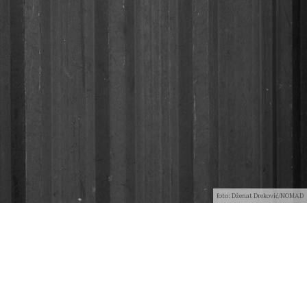
foto: Dženat Dreković/NOMAD