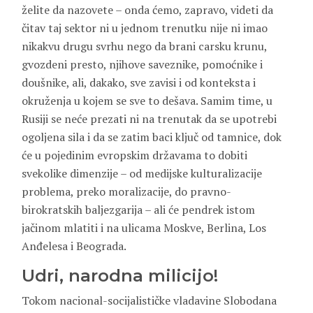
želite da nazovete – onda ćemo, zapravo, videti da
čitav taj sektor ni u jednom trenutku nije ni imao
nikakvu drugu svrhu nego da brani carsku krunu,
gvozdeni presto, njihove saveznike, pomoćnike i
doušnike, ali, dakako, sve zavisi i od konteksta i
okruženja u kojem se sve to dešava. Samim time, u
Rusiji se neće prezati ni na trenutak da se upotrebi
ogoljena sila i da se zatim baci ključ od tamnice, dok
će u pojedinim evropskim državama to dobiti
svekolike dimenzije – od medijske kulturalizacije
problema, preko moralizacije, do pravno-
birokratskih baljezgarija – ali će pendrek istom
jačinom mlatiti i na ulicama Moskve, Berlina, Los
Anđelesa i Beograda.
Udri, narodna milicijo!
Tokom nacional-socijalističke vladavine Slobodana