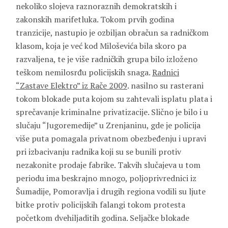
nekoliko slojeva raznoraznih demokratskih i
zakonskih marifetluka. Tokom prvih godina
tranzicije, nastupio je ozbiljan obračun sa radničkom
klasom, koja je već kod Miloševića bila skoro pa
razvaljena, te je više radničkih grupa bilo izloženo
teškom nemilosrđu policijskih snaga.
Radnici
“Zastave Elektro” iz Rače 2009
. nasilno su rasterani
tokom blokade puta kojom su zahtevali isplatu plata i
sprečavanje kriminalne privatizacije. Slično je bilo i u
slučaju “Jugoremedije” u Zrenjaninu, gde je policija
više puta pomagala privatnom obezbeđenju i upravi
pri izbacivanju radnika koji su se bunili protiv
nezakonite prodaje fabrike. Takvih slučajeva u tom
periodu ima beskrajno mnogo, poljoprivrednici iz
Šumadije, Pomoravlja i drugih regiona vodili su ljute
bitke protiv policijskih falangi tokom protesta
početkom dvehiljaditih godina. Seljačke blokade