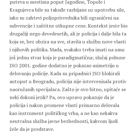
puteva u mestima poput Jagodine, Topole i
Kragujevca bile su takođe razbijane uz upotrebu sile,
iako su zahtevi poljoprivrednika bili ograničeni na
subvencije i zaštitne otkupne cene. Kontekst jeste bio
drugačiji nego devedesetih, ali je policija i dalje bila ta
koja se, bez obzira na sve, stavila u službu nove vlasti
i njihovih politika. Mada, svakako treba imati na umu
još jednu stvar koja je paradigmatična; slučaj pobune
JSO 2001. godine dodatno je pokazao asimetriju u
delovanju policije. Kada su pripadnici JSO blokirali
autoput u Beogradu, policija nije intervenisala protiv
naoružanih specijalaca. Zašto je ovo bitno, upitaće se
neki dokoni jezik? Pa, ovo upravo pokazuje da je
policija i nakon promene vlasti primarno delovala
kao instrument političkog vrha, a ne kao nekakva
neutralna služba javne bezbednosti, kakvom ljudi
žele da je predstave.