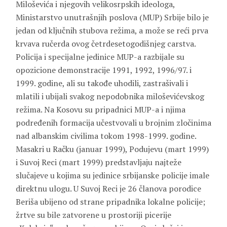
Miloševića i njegovih velikosrpskih ideologa,
Ministarstvo unutrašnjih poslova (MUP) Srbije bilo je
jedan od ključnih stubova režima, a može se reći prva
krvava ručerda ovog četrdesetogodišnjeg carstva.
Policija i specijalne jedinice MUP-a razbijale su
opozicione demonstracije 1991, 1992, 1996/97. i
1999. godine, ali su takođe uhodili, zastrašivali i
mlatili i ubijali svakog nepodobnika miloševićevskog
režima. Na Kosovu su pripadnici MUP-a i njima
podređenih formacija učestvovali u brojnim zločinima
nad albanskim civilima tokom 1998-1999. godine.
Masakri u Račku (januar 1999), Podujevu (mart 1999)
i Suvoj Reci (mart 1999) predstavljaju najteže
slučajeve u kojima su jedinice srbijanske policije imale
direktnu ulogu. U Suvoj Reci je 26 članova porodice
Beriša ubijeno od strane pripadnika lokalne policije;
žrtve su bile zatvorene u prostoriji picerije