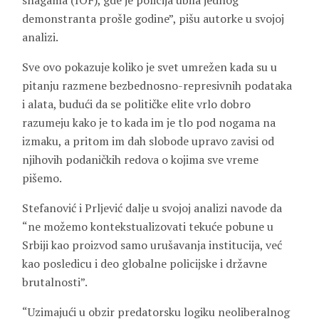
snagama (IOF), gde je policija ubila jednog
demonstranta prošle godine”, pišu autorke u svojoj
analizi.
Sve ovo pokazuje koliko je svet umrežen kada su u
pitanju razmene bezbednosno-represivnih podataka
i alata, budući da se političke elite vrlo dobro
razumeju kako je to kada im je tlo pod nogama na
izmaku, a pritom im dah slobode upravo zavisi od
njihovih podaničkih redova o kojima sve vreme
pišemo.
Stefanović i Prljević dalje u svojoj analizi navode da
“ne možemo kontekstualizovati tekuće pobune u
Srbiji kao proizvod samo urušavanja institucija, već
kao posledicu i deo globalne policijske i državne
brutalnosti”.
“Uzimajući u obzir predatorsku logiku neoliberalnog