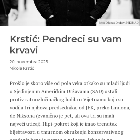
foto: Dženat Dreković/NOMAD
Krstić: Pendreci su vam
krvavi
20. novembra 2025.
Nikola Krstić
Prošlo je skoro više od pola veka otkako su mladi ljudi
u Sjedinjenim Američkim Državama (SAD) ustali
protiv ratnozločinačkog ludila u Vijetnamu koja su
vodila tri njihova predsednika, od JFK, preko Lindona,
do Niksona (zvanično je pet, ali ova tri su imali
najveći uticaj). Hipi-pokret koji je imao trenutak
blještavosti u tmurnom okruženju konzervativnog