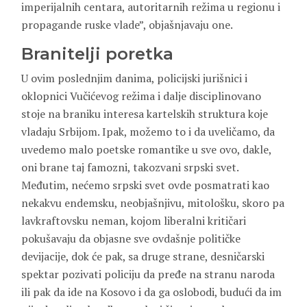
imperijalnih centara, autoritarnih režima u regionu i
propagande ruske vlade”, objašnjavaju one.
Branitelji poretka
U ovim poslednjim danima, policijski jurišnici i
oklopnici Vučićevog režima i dalje disciplinovano
stoje na braniku interesa kartelskih struktura koje
vladaju Srbijom. Ipak, možemo to i da uveličamo, da
uvedemo malo poetske romantike u sve ovo, dakle,
oni brane taj famozni, takozvani srpski svet.
Međutim, nećemo srpski svet ovde posmatrati kao
nekakvu endemsku, neobjašnjivu, mitološku, skoro pa
lavkraftovsku neman, kojom liberalni kritičari
pokušavaju da objasne sve ovdašnje političke
devijacije, dok će pak, sa druge strane, desničarski
spektar pozivati policiju da pređe na stranu naroda
ili pak da ide na Kosovo i da ga oslobodi, budući da im