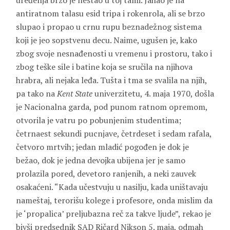
uređenja brzo je nestao u toj tami. Jahao je na
antiratnom talasu esid tripa i rokenrola, ali se brzo
slupao i propao u crnu rupu beznadežnog sistema
koji je jeo sopstvenu decu. Naime, ugušen je, kako
zbog svoje nesnađenosti u vremenu i prostoru, tako i
zbog teške sile i batine koja se sručila na njihova
hrabra, ali nejaka leđa. Tušta i tma se svalila na njih,
pa tako na
Kent State
univerzitetu, 4. maja 1970, došla
je Nacionalna garda, pod punom ratnom opremom,
otvorila je vatru po pobunjenim studentima;
četrnaest sekundi pucnjave, četrdeset i sedam rafala,
četvoro mrtvih; jedan mladić pogođen je dok je
bežao, dok je jedna devojka ubijena jer je samo
prolazila pored, devetoro ranjenih, a neki zauvek
osakaćeni. “Kada učestvuju u nasilju, kada uništavaju
nameštaj, terorišu kolege i profesore, onda mislim da
je ‘propalica’ preljubazna reč za takve ljude”, rekao je
bivši predsednik SAD Ričard Nikson 5. maja, odmah