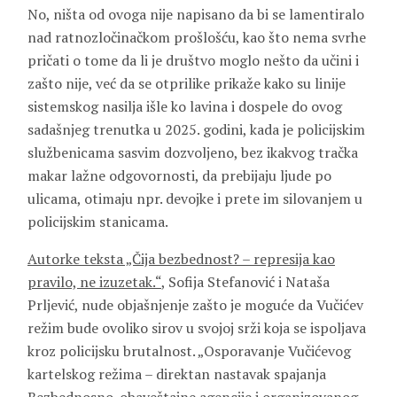
No, ništa od ovoga nije napisano da bi se lamentiralo
nad ratnozločinačkom prošlošću, kao što nema svrhe
pričati o tome da li je društvo moglo nešto da učini i
zašto nije, već da se otprilike prikaže kako su linije
sistemskog nasilja išle ko lavina i dospele do ovog
sadašnjeg trenutka u 2025. godini, kada je policijskim
službenicama sasvim dozvoljeno, bez ikakvog tračka
makar lažne odgovornosti, da prebijaju ljude po
ulicama, otimaju npr. devojke i prete im silovanjem u
policijskim stanicama.
Autorke teksta „Čija bezbednost? – represija kao
pravilo, ne izuzetak.“
, Sofija Stefanović i Nataša
Prljević, nude objašnjenje zašto je moguće da Vučićev
režim bude ovoliko sirov u svojoj srži koja se ispoljava
kroz policijsku brutalnost. „Osporavanje Vučićevog
kartelskog režima – direktan nastavak spajanja