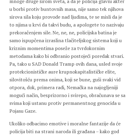
mnoge druge širom sveta, a da je policija glavni akter
u borbi protiv buntovnih masa, nije samo tek njihova
sirova sila koju provode nad ljudima, te se misli da je
to njima u krvi da takvi budu, a apologete to nazivaju
prekoračenjem sile. Ne, ne, ne, policijska batina je
samo ispupčena izraslina tlačiteljskog sistema koji u
kriznim momentima poseže za tvrdokornim
metodama kako bi odbranio postojeći poredak stvari.
Pa, tako u SAD Donald Tramp ovih dana, usled svoje
protekcionističke aure krupnokapitalističke elite,
silovitošću prema onima, koji se bune, guši svaki vid
otpora, dok, primera radi, Nemačka na najogljeniji
mogući način, besprizorno i svirepo, obračunava se sa
svima koji ustanu protiv permanentnog genocida u
Pojasu Gaze.
Ukoliko odbacimo emotive i moralne fantazije da će
policija biti na strani naroda ili građana – kako god