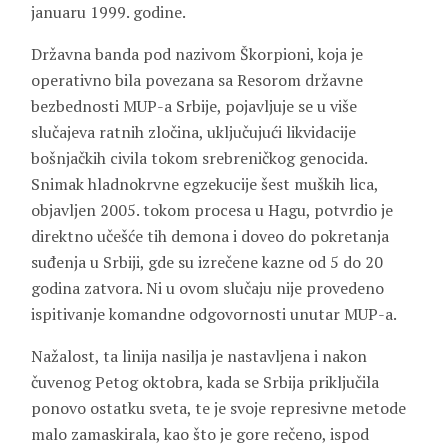
januaru 1999. godine.
Državna banda pod nazivom Škorpioni, koja je
operativno bila povezana sa Resorom državne
bezbednosti MUP-a Srbije, pojavljuje se u više
slučajeva ratnih zločina, uključujući likvidacije
bošnjačkih civila tokom srebreničkog genocida.
Snimak hladnokrvne egzekucije šest muških lica,
objavljen 2005. tokom procesa u Hagu, potvrdio je
direktno učešće tih demona i doveo do pokretanja
suđenja u Srbiji, gde su izrečene kazne od 5 do 20
godina zatvora. Ni u ovom slučaju nije provedeno
ispitivanje komandne odgovornosti unutar MUP-a.
Nažalost, ta linija nasilja je nastavljena i nakon
čuvenog Petog oktobra, kada se Srbija priključila
ponovo ostatku sveta, te je svoje represivne metode
malo zamaskirala, kao što je gore rečeno, ispod