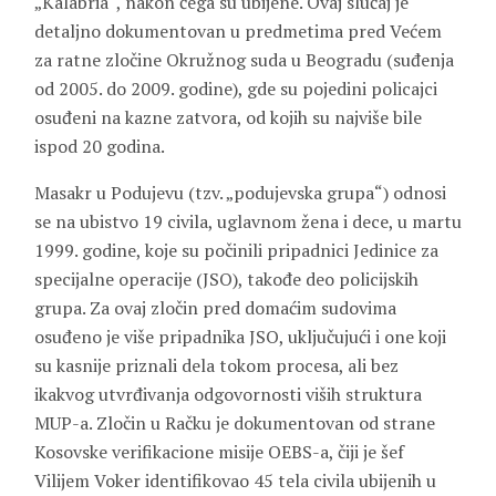
„Kalabria“, nakon čega su ubijene. Ovaj slučaj je
detaljno dokumentovan u predmetima pred Većem
za ratne zločine Okružnog suda u Beogradu (suđenja
od 2005. do 2009. godine), gde su pojedini policajci
osuđeni na kazne zatvora, od kojih su najviše bile
ispod 20 godina.
Masakr u Podujevu (tzv. „podujevska grupa“) odnosi
se na ubistvo 19 civila, uglavnom žena i dece, u martu
1999. godine, koje su počinili pripadnici Jedinice za
specijalne operacije (JSO), takođe deo policijskih
grupa. Za ovaj zločin pred domaćim sudovima
osuđeno je više pripadnika JSO, uključujući i one koji
su kasnije priznali dela tokom procesa, ali bez
ikakvog utvrđivanja odgovornosti viših struktura
MUP-a. Zločin u Račku je dokumentovan od strane
Kosovske verifikacione misije OEBS-a, čiji je šef
Vilijem Voker identifikovao 45 tela civila ubijenih u