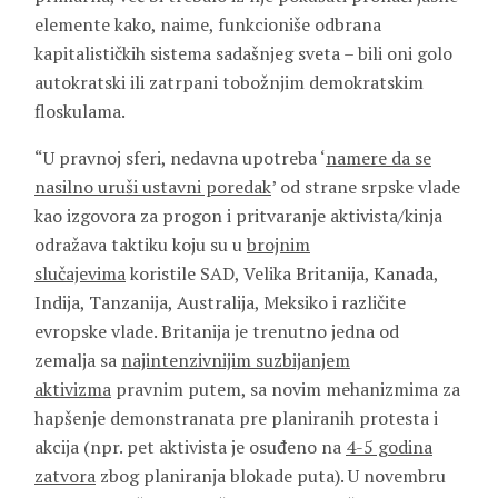
elemente kako, naime, funkcioniše odbrana
kapitalističkih sistema sadašnjeg sveta – bili oni golo
autokratski ili zatrpani tobožnjim demokratskim
floskulama.
“U pravnoj sferi, nedavna upotreba ‘
namere da se
nasilno uruši ustavni poredak
’ od strane srpske vlade
kao izgovora za progon i pritvaranje aktivista/kinja
odražava taktiku koju su u
brojnim
slučajevima
koristile SAD, Velika Britanija, Kanada,
Indija, Tanzanija, Australija, Meksiko i različite
evropske vlade. Britanija je trenutno jedna od
zemalja sa
najintenzivnijim suzbijanjem
aktivizma
pravnim putem, sa novim mehanizmima za
hapšenje demonstranata pre planiranih protesta i
akcija (npr. pet aktivista je osuđeno na
4-5 godina
zatvora
zbog planiranja blokade puta). U novembru