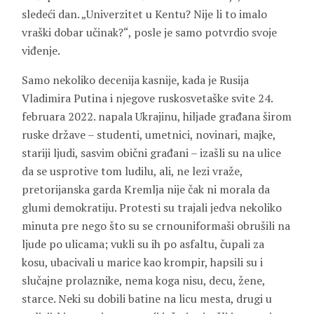
sledeći dan. „Univerzitet u Kentu? Nije li to imalo
vraški dobar učinak?“, posle je samo potvrdio svoje
viđenje.
Samo nekoliko decenija kasnije, kada je Rusija
Vladimira Putina i njegove ruskosvetaške svite 24.
februara 2022. napala Ukrajinu, hiljade građana širom
ruske države – studenti, umetnici, novinari, majke,
stariji ljudi, sasvim obični građani – izašli su na ulice
da se usprotive tom ludilu, ali, ne lezi vraže,
pretorijanska garda Kremlja nije čak ni morala da
glumi demokratiju. Protesti su trajali jedva nekoliko
minuta pre nego što su se crnouniformaši obrušili na
ljude po ulicama; vukli su ih po asfaltu, čupali za
kosu, ubacivali u marice kao krompir, hapsili su i
slučajne prolaznike, nema koga nisu, decu, žene,
starce. Neki su dobili batine na licu mesta, drugi u