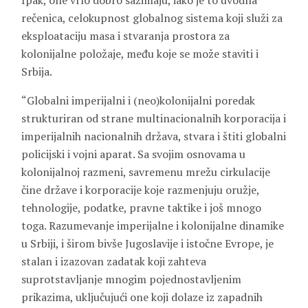
Ipak, one vrlo dobro sažimaju, iako je to uvodna
rečenica, celokupnost globalnog sistema koji služi za
eksploataciju masa i stvaranja prostora za
kolonijalne položaje, među koje se može staviti i
Srbija.
“Globalni imperijalni i (neo)kolonijalni poredak
strukturiran od strane multinacionalnih korporacija i
imperijalnih nacionalnih država, stvara i štiti globalni
policijski i vojni aparat. Sa svojim osnovama u
kolonijalnoj razmeni, savremenu mrežu cirkulacije
čine države i korporacije koje razmenjuju oružje,
tehnologije, podatke, pravne taktike i još mnogo
toga. Razumevanje imperijalne i kolonijalne dinamike
u Srbiji, i širom bivše Jugoslavije i istočne Evrope, je
stalan i izazovan zadatak koji zahteva
suprotstavljanje mnogim pojednostavljenim
prikazima, uključujući one koji dolaze iz zapadnih