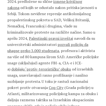
2024. predložene su slične
izmene krivičnog
zakona
od kojih se odustalo nakon pritiska javnosti u
Srbiji. Tokom neviđene represije antikolonijalnog
propalestinskog pokreta u SAD, Velikoj Britaniji,
Nemačkoj, Francuskoj i drugima, vlade su
kriminalizovale proteste na različite načine. Samo u
aprilu 2024,
Palestinski pravni izveštaj
navodi da su
univerzitetski administratori
pozvali policiju da
uhapse preko 3.000 studenata
, profesora i aktivista
na više od 80 kampusa širom SAD. Američke policijske
snage (uključujući agente FBI-a, CIA-e i ICE-
a)
dobijaju ‘protiv-terorističku’ obuku
od izraelskih
snaga, usavršavajući rasno profilisanje i nasilno
suzbijanje protesta. U toku je rastući nacionalni
pokret protiv otvaranja
Cop City
(Grada policije) u
Atlanti, militarizovanog policijskog kampa za obuku i
daljnju razmenu taktika sa Izraelskim okupacionim