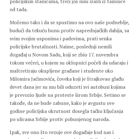
policijskim stanicama, treći još nisu izašli iz tamnice
od tada.
Možemo tako i da se spustimo na ovo naše podneblje,
budući da tekuću bunu protiv naprednjačkih dahija, sa
svim svojim usponima i padovima, prati senka
policijske brutalnosti. Naime, poslednji nemili
događaj u Novom Sadu, koji se zbio 17. novembra
tokom večeri, u kojem su oklopnici počeli da udaraju i
maltretiraju okupljene građane i studente oko
Milomira Jaćimovića, čoveka koji je štrajkovao glađu
devet dana jer su mu bili oduzeti svi autobusi kojima
je prevozio ljude na proteste širom Srbije. Setimo se
takođe, da ne bude zabune, kako je avgustu ove
godine policijska okrutnost dosegla tačku ključanja
po ulicama Srbije protiv pobunjenog naroda.
Ipak, sve ono što vezuje ove događaje kod nas i