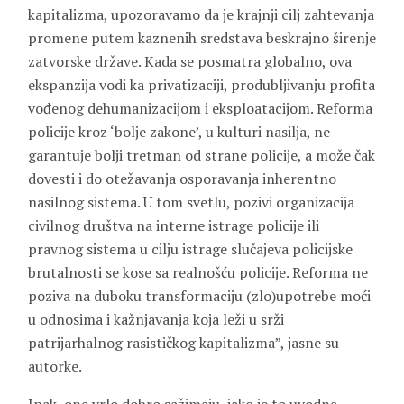
kapitalizma, upozoravamo da je krajnji cilj zahtevanja
promene putem kaznenih sredstava beskrajno širenje
zatvorske države. Kada se posmatra globalno, ova
ekspanzija vodi ka privatizaciji, produbljivanju profita
vođenog dehumanizacijom i eksploatacijom. Reforma
policije kroz ‘bolje zakone’, u kulturi nasilja, ne
garantuje bolji tretman od strane policije, a može čak
dovesti i do otežavanja osporavanja inherentno
nasilnog sistema. U tom svetlu, pozivi organizacija
civilnog društva na interne istrage policije ili
pravnog sistema u cilju istrage slučajeva policijske
brutalnosti se kose sa realnošću policije. Reforma ne
poziva na duboku transformaciju (zlo)upotrebe moći
u odnosima i kažnjavanja koja leži u srži
patrijarhalnog rasističkog kapitalizma”, jasne su
autorke.