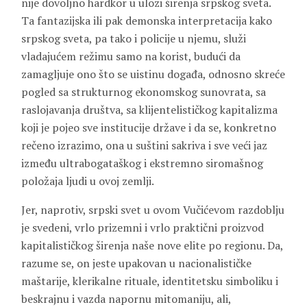
nije dovoljno hardkor u ulozi širenja srpskog sveta.
Ta fantazijska ili pak demonska interpretacija kako
srpskog sveta, pa tako i policije u njemu, služi
vladajućem režimu samo na korist, budući da
zamagljuje ono što se uistinu događa, odnosno skreće
pogled sa strukturnog ekonomskog sunovrata, sa
raslojavanja društva, sa klijentelističkog kapitalizma
koji je pojeo sve institucije države i da se, konkretno
rečeno izrazimo, ona u suštini sakriva i sve veći jaz
između ultrabogataškog i ekstremno siromašnog
položaja ljudi u ovoj zemlji.
Jer, naprotiv, srpski svet u ovom Vučićevom razdoblju
je svedeni, vrlo prizemni i vrlo praktični proizvod
kapitalističkog širenja naše nove elite po regionu. Da,
razume se, on jeste upakovan u nacionalističke
maštarije, klerikalne rituale, identitetsku simboliku i
beskrajnu i vazda napornu mitomaniju, ali,