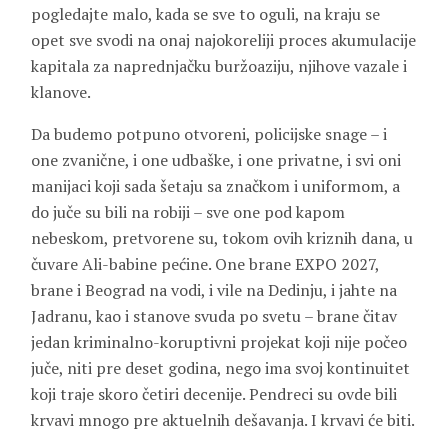
pogledajte malo, kada se sve to oguli, na kraju se
opet sve svodi na onaj najokoreliji proces akumulacije
kapitala za naprednjačku buržoaziju, njihove vazale i
klanove.
Da budemo potpuno otvoreni, policijske snage – i
one zvanične, i one udbaške, i one privatne, i svi oni
manijaci koji sada šetaju sa značkom i uniformom, a
do juče su bili na robiji – sve one pod kapom
nebeskom, pretvorene su, tokom ovih kriznih dana, u
čuvare Ali-babine pećine. One brane EXPO 2027,
brane i Beograd na vodi, i vile na Dedinju, i jahte na
Jadranu, kao i stanove svuda po svetu – brane čitav
jedan kriminalno-koruptivni projekat koji nije počeo
juče, niti pre deset godina, nego ima svoj kontinuitet
koji traje skoro četiri decenije. Pendreci su ovde bili
krvavi mnogo pre aktuelnih dešavanja. I krvavi će biti.