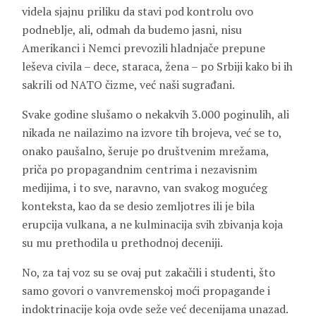
videla sjajnu priliku da stavi pod kontrolu ovo
podneblje, ali, odmah da budemo jasni, nisu
Amerikanci i Nemci prevozili hladnjače prepune
leševa civila – dece, staraca, žena – po Srbiji kako bi ih
sakrili od NATO čizme, već naši sugrađani.
Svake godine slušamo o nekakvih 3.000 poginulih, ali
nikada ne nailazimo na izvore tih brojeva, već se to,
onako paušalno, šeruje po društvenim mrežama,
priča po propagandnim centrima i nezavisnim
medijima, i to sve, naravno, van svakog mogućeg
konteksta, kao da se desio zemljotres ili je bila
erupcija vulkana, a ne kulminacija svih zbivanja koja
su mu prethodila u prethodnoj deceniji.
No, za taj voz su se ovaj put zakačili i studenti, što
samo govori o vanvremenskoj moći propagande i
indoktrinacije koja ovde seže već decenijama unazad.