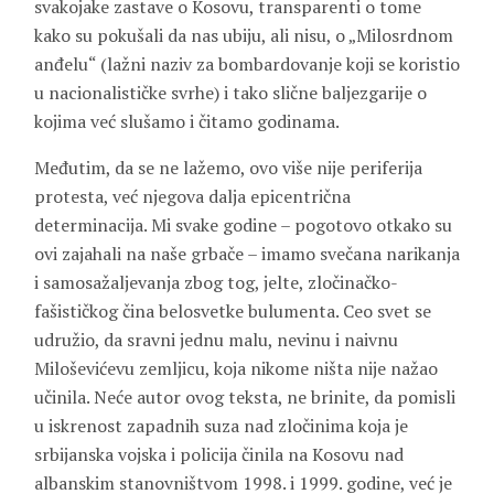
svakojake zastave o Kosovu, transparenti o tome
kako su pokušali da nas ubiju, ali nisu, o „Milosrdnom
anđelu“ (lažni naziv za bombardovanje koji se koristio
u nacionalističke svrhe) i tako slične baljezgarije o
kojima već slušamo i čitamo godinama.
Međutim, da se ne lažemo, ovo više nije periferija
protesta, već njegova dalja epicentrična
determinacija. Mi svake godine – pogotovo otkako su
ovi zajahali na naše grbače – imamo svečana narikanja
i samosažaljevanja zbog tog, jelte, zločinačko-
fašističkog čina belosvetke bulumenta. Ceo svet se
udružio, da sravni jednu malu, nevinu i naivnu
Miloševićevu zemljicu, koja nikome ništa nije nažao
učinila. Neće autor ovog teksta, ne brinite, da pomisli
u iskrenost zapadnih suza nad zločinima koja je
srbijanska vojska i policija činila na Kosovu nad
albanskim stanovništvom 1998. i 1999. godine, već je