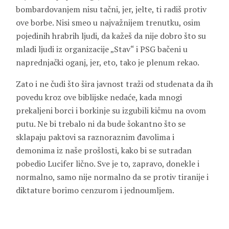
bombardovanjem nisu tačni, jer, jelte, ti radiš protiv
ove borbe. Nisi smeo u najvažnijem trenutku, osim
pojedinih hrabrih ljudi, da kažeš da nije dobro što su
mladi ljudi iz organizacije „Stav“ i PSG bačeni u
naprednjački oganj, jer, eto, tako je plenum rekao.
Zato i ne čudi što šira javnost traži od studenata da ih
povedu kroz ove biblijske nedaće, kada mnogi
prekaljeni borci i borkinje su izgubili kičmu na ovom
putu. Ne bi trebalo ni da bude šokantno što se
sklapaju paktovi sa raznoraznim đavolima i
demonima iz naše prošlosti, kako bi se sutradan
pobedio Lucifer lično. Sve je to, zapravo, donekle i
normalno, samo nije normalno da se protiv tiranije i
diktature borimo cenzurom i jednoumljem.