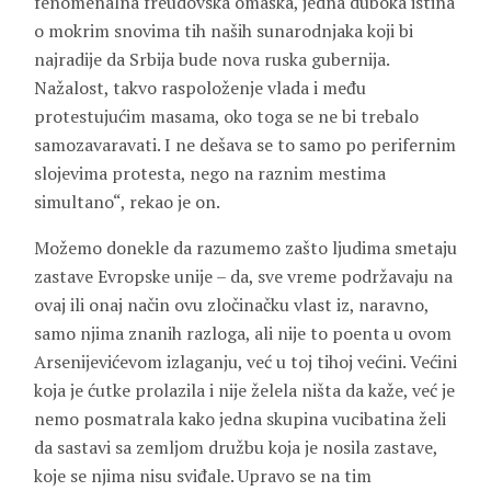
fenomenalna freudovska omaška, jedna duboka istina
o mokrim snovima tih naših sunarodnjaka koji bi
najradije da Srbija bude nova ruska gubernija.
Nažalost, takvo raspoloženje vlada i među
protestujućim masama, oko toga se ne bi trebalo
samozavaravati. I ne dešava se to samo po perifernim
slojevima protesta, nego na raznim mestima
simultano“, rekao je on.
Možemo donekle da razumemo zašto ljudima smetaju
zastave Evropske unije – da, sve vreme podržavaju na
ovaj ili onaj način ovu zločinačku vlast iz, naravno,
samo njima znanih razloga, ali nije to poenta u ovom
Arsenijevićevom izlaganju, već u toj tihoj većini. Većini
koja je ćutke prolazila i nije želela ništa da kaže, već je
nemo posmatrala kako jedna skupina vucibatina želi
da sastavi sa zemljom družbu koja je nosila zastave,
koje se njima nisu sviđale. Upravo se na tim