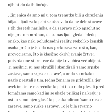
njih htelo da ih linčuje.
„Činjenica da smo mi u tom trenutku bili u okruženju
hiljada ljudi za koje bi se očekivalo da ne dele stavove
s tih desetak nasilnika, a da zapravo niko apsolutno
nije prstom mrdnuo, da su nas ljudi gledali bledo,
onako, kao neki poludosadni reality. Nekoliko ženskih
osoba prišlo je čak da nas prekorava zato što, kao,
provociramo, što je klasično okrivljavanje žrtve i
potvrda one stare teze da nije kriv ubica već ubijeni.
Ti nasilnici su nas okružili i skandirali ’samo srpske
zastave, samo srpske zastave’, a onda su nekako
naglo prestali s tim. Jedna žena im se pridružila (jer
uvek imate te nesrećnike koji bi tako rado plesali pred
lomačama samo kad im se ukaže prilika) i na kraju je
ostao samo njen glasić koji je skandirao: ’samo ruske
zastave, samo ruske zastave’. To je bila stvarno