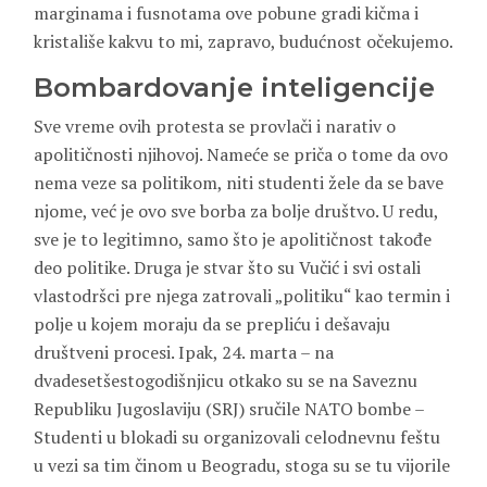
marginama i fusnotama ove pobune gradi kičma i
kristališe kakvu to mi, zapravo, budućnost očekujemo.
Bombardovanje inteligencije
Sve vreme ovih protesta se provlači i narativ o
apolitičnosti njihovoj. Nameće se priča o tome da ovo
nema veze sa politikom, niti studenti žele da se bave
njome, već je ovo sve borba za bolje društvo. U redu,
sve je to legitimno, samo što je apolitičnost takođe
deo politike. Druga je stvar što su Vučić i svi ostali
vlastodršci pre njega zatrovali „politiku“ kao termin i
polje u kojem moraju da se prepliću i dešavaju
društveni procesi. Ipak, 24. marta – na
dvadesetšestogodišnjicu otkako su se na Saveznu
Republiku Jugoslaviju (SRJ) sručile NATO bombe –
Studenti u blokadi su organizovali celodnevnu feštu
u vezi sa tim činom u Beogradu, stoga su se tu vijorile