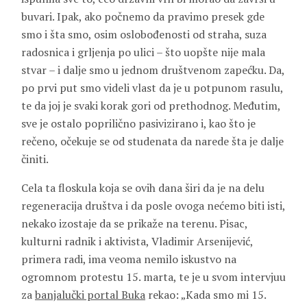
buvari. Ipak, ako počnemo da pravimo presek gde
smo i šta smo, osim oslobođenosti od straha, suza
radosnica i grljenja po ulici – što uopšte nije mala
stvar – i dalje smo u jednom društvenom zapećku. Da,
po prvi put smo videli vlast da je u potpunom rasulu,
te da joj je svaki korak gori od prethodnog. Međutim,
sve je ostalo poprilično pasivizirano i, kao što je
rečeno, očekuje se od studenata da narede šta je dalje
činiti.
Cela ta floskula koja se ovih dana širi da je na delu
regeneracija društva i da posle ovoga nećemo biti isti,
nekako izostaje da se prikaže na terenu. Pisac,
kulturni radnik i aktivista, Vladimir Arsenijević,
primera radi, ima veoma nemilo iskustvo na
ogromnom protestu 15. marta, te je u svom intervjuu
za
banjalučki portal Buka
rekao: „Kada smo mi 15.