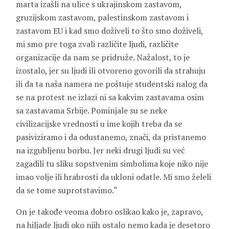
marta izašli na ulice s ukrajinskom zastavom,
gruzijskom zastavom, palestinskom zastavom i
zastavom EU i kad smo doživeli to što smo doživeli,
mi smo pre toga zvali različite ljudi, različite
organizacije da nam se pridruže. Nažalost, to je
izostalo, jer su ljudi ili otvoreno govorili da strahuju
ili da ta naša namera ne poštuje studentski nalog da
se na protest ne izlazi ni sa kakvim zastavama osim
sa zastavama Srbije. Pominjale su se neke
civilizacijske vrednosti u ime kojih treba da se
pasiviziramo i da odustanemo, znači, da pristanemo
na izgubljenu borbu. Jer neki drugi ljudi su već
zagadili tu sliku sopstvenim simbolima koje niko nije
imao volje ili hrabrosti da ukloni odatle. Mi smo želeli
da se tome suprotstavimo.“
On je takođe veoma dobro oslikao kako je, zapravo,
na hiljade ljudi oko njih ostalo nemo kada je desetoro