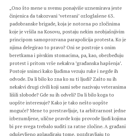
„Ono što mene u svemu ponajviše uznemirava jeste
činjenica da takozvani ’veterani’ ozloglašene 63.
padobranske brigade, koja je notorna po zločinima
koje je vršila na Kosovu, postaju nekim neobjašnjivim
principom samoprozvana parapolicija protesta. Ko je
njima delegirao to pravo? Oni se postroje s onim
beretkama i pivskim stomacima, pa, kao, obezbeđuju
protest i pritom vrše nekakva ’građanska hapšenja’.
Postoje snimci kako ljudima vezuju ruke i negde ih
odvode. Da li bilo ko zna ko su ti ljudi? Zašto su ih
nekakvi drugi civili koji sami sebe nazivaju veteranima
lišili slobode? Gde su ih odveli? Da li bilo koga to
uopšte interesuje? Kako je tako nešto uopšte
moguće? Mene to prestravljuje, ta arbitrarnost jedne
izbezumljene, ulične pravde koju provode ljudi kojima
bi pre svega trebalo suditi za ratne zločine. A građani
oduševljeno aplaudiraju tome, pozdravljaju to