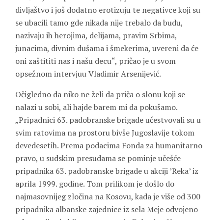
divljaštvo i još dodatno erotizuju te negativce koji su
se ubacili tamo gde nikada nije trebalo da budu,
nazivaju ih herojima, delijama, pravim Srbima,
junacima, divnim dušama i šmekerima, uvereni da će
oni zaštititi nas i našu decu“, pričao je u svom
opsežnom intervjuu Vladimir Arsenijević.
Očigledno da niko ne želi da priča o slonu koji se
nalazi u sobi, ali hajde barem mi da pokušamo.
„Pripadnici 63. padobranske brigade učestvovali su u
svim ratovima na prostoru bivše Jugoslavije tokom
devedesetih. Prema podacima Fonda za humanitarno
pravo, u sudskim presudama se pominje učešće
pripadnika 63. padobranske brigade u akciji ’Reka’ iz
aprila 1999. godine. Tom prilikom je došlo do
najmasovnijeg zločina na Kosovu, kada je više od 300
pripadnika albanske zajednice iz sela Meje odvojeno