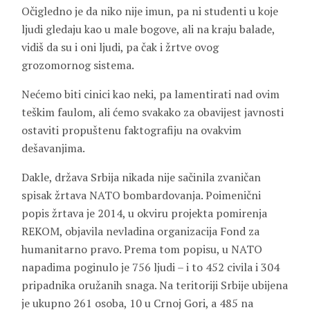
Očigledno je da niko nije imun, pa ni studenti u koje
ljudi gledaju kao u male bogove, ali na kraju balade,
vidiš da su i oni ljudi, pa čak i žrtve ovog
grozomornog sistema.
Nećemo biti cinici kao neki, pa lamentirati nad ovim
teškim faulom, ali ćemo svakako za obavijest javnosti
ostaviti propuštenu faktografiju na ovakvim
dešavanjima.
Dakle, država Srbija nikada nije sačinila zvaničan
spisak žrtava NATO bombardovanja. Poimenični
popis žrtava je 2014, u okviru projekta pomirenja
REKOM, objavila nevladina organizacija Fond za
humanitarno pravo. Prema tom popisu, u NATO
napadima poginulo je 756 ljudi – i to 452 civila i 304
pripadnika oružanih snaga. Na teritoriji Srbije ubijena
je ukupno 261 osoba, 10 u Crnoj Gori, a 485 na