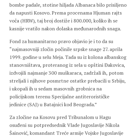
bombe padale, stotine hiljada Albanaca bilo prisiljeno
da napusti Kosovo. Prema procenama Hjuman rajts
voča (HRW), taj broj dostiže i 800.000, koliko ih se
kasnije vratilo nakon dolaska međunarodnih snaga.
Fond za humanitarno pravo objavio je i to da su
“najmasovniji zločin počinile srpske snage 27. aprila
1999. godine u selu Meja. Tada su iz kolona albanskog
stanovništava, proteranog iz sela u opštini Đakovica,
izdvojili najmanje 300 muškaraca, zadržali ih, potom
streljali i njihove posmrtne ostatke prebacili u Srbiju,
i ukopali ih u sedam masovnih grobnica na
policijskom terenu Specijalne antiterorističke
jedinice (SAJ) u Batajnici kod Beograda.”
Za zločine na Kosovu pred Tribunalom u Hagu
osuđeni su potpredsednik Vlade Jugoslavije Nikola
Šainović, komandant Treće armije Vojske Jugoslavije