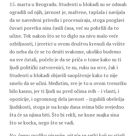
15. marta u Beogradu. Studenti u blokadi su se odmah
ogradili od njih, javnost je, maltene, tapšala i navijala
da se navedeni privedu i procesuiraju, stoga psoglavi
čuvari poretka nisu časili časa, već su pohrlili da to
učine. Tek nakon što se to diglo na nivo malo veće
ozbiljnosti, i jeretici u ovom društvu krenuli da vrište
do neba da će se to desiti svakome, ukoliko budemo
na sve ćutali, počelo je da se priča o tome kako su ti
ljudi politički zatvorenici, te su, ruku na srce, čak i
Studenti u blokadi objavili saopštenje kako to nije
smelo da se učini. Međutim, sve je to u ovom trenutku
bilo kasno, jer ti ljudi su pred očima svih – i vlasti, i
opozicije, i ogromnog dela javnost – izgubili obeležja
ljudskosti, stoga je na kraju dana svima bilo svejedno
šta će sa njima biti. Što bi rekli, ne kune majka sina
što se kocka, nego što se vadi.
No, čemu ovoliko pisanije, pitaće se retki koji su stigli