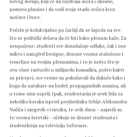
novog mesiju, koji će da razdvaja mora i okeane,
pomera planine i da vodi svoje stado ovčica kroz
mećave i bure.
Počelo je kolokvijalno po čaršiji da se laprda na sve
što se politički dešava da će biti kako plenum kaže. Za
neupućene: studenti sve dosadašnje odluke, čak i one
mikro i naizgled benigne, donose veoma staloženo i
temeljno na svojim plenumima, i to je nešto što je
ovu vlast rasturilo u milijardu komadića, pošto kakvi
su prirepci, sve vreme su pokušavali da dokuče kako i
koga da natakare na bodež propagandnih asasina, ali
u tome nisu uspeli. Ipak, studentarija je uvek bila za
nekoliko koraka ispred predsednika Srbije Aleksandra
Vučića i njegovih crvjezika, te ovih dana – najavili su
to veoma šeretski – očekuje se desant studenata i
studentkinja na televiziju Informer.