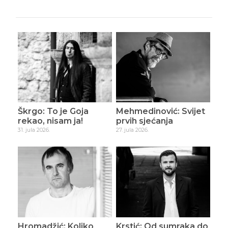
Škrgo: To je Goja
Mehmedinović: Svijet
rekao, nisam ja!
prvih sjećanja
31. jula 2026.
27. jula 2026.
Hromadžić: Koliko
Krstić: Od sumraka do