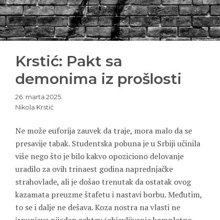
Krstić: Pakt sa
demonima iz prošlosti
26. marta 2025.
Nikola Krstić
Ne može euforija zauvek da traje, mora malo da se
presavije tabak. Studentska pobuna je u Srbiji učinila
više nego što je bilo kakvo opoziciono delovanje
uradilo za ovih trinaest godina naprednjačke
strahovlade, ali je došao trenutak da ostatak ovog
kazamata preuzme štafetu i nastavi borbu. Međutim,
to se i dalje ne dešava. Koza nostra na vlasti ne