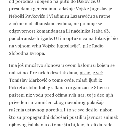
od porodica i ubijeno na putu do Đakovice. U
presudama generalima tadašnje Vojske Jugoslavije
Nebojši Pavkoviću i Vladimiru Lazareviću za ratne
zločine nad albanskim civilima, ne pominje se
odgovornost komandanata ili načelnika štaba 63.
padobranske brigade. U tim optužnicama fokus je bio
na vojnom vrhu Vojske Jugoslavije“, piše Radio
Slobodna Evropa.
Ima još mnoštvo slonova u ovom balonu u kojem se
nalazimo. Pre nekih desetak dana,
pisao je već
Tomislav Marković
o tome ovde, mladi ljudi iz
Pokreta slobodnih građana i organizacije Stav su
pušteni niz vodu pred očima svih nas, te je deo njih
priveden i utamničen zbog navodnog pokušaja
rušenja ustavnog poretka. I to se sve desilo, nakon
što su propagandni dobošari pustili u javnost snimak
njihovog čalukanja o tome šta bi, kao, hteli da rade