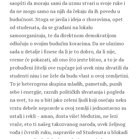
saopšti da moraju sami da uzmu stvari u svoje ruke i
da ne mogu samo na njih da čekaju da ih povedu u
budućnost. Stoga se javila i ideja o zborovima, opet
od studenata, da se građani na lokalu
samoorganizuju, te da direktnom demokratijom
odlučuju o svojim budućim koracima. Da ne ulazimo
sada u detalje i finese da li je to dobro, da li nije,
vreme će pokazati, ali ono što jeste bitno, a to je da
probuđeni žitelji ove rupčage još uvek nisu shvatili da
studenti nisu i ne žele da budu vlast u ovoj zemljetini.
To je heterogena skupina mladih, pametnih, punih
sebe i energije, raznih političkih shvatanja i pogleda
na svet, to su u biti jako zeleni ljudi koji osećaju neku
vrstu debele nepravde u ovoj zemlji i jednostavno su
ustali i rekli – aman, dosta više! Međutim, ne lezi
vraže, eto ti našeg takozvanog naroda, uvek željnog
vođa i čvrstih ruku, napraviše od Studenata u blokadi