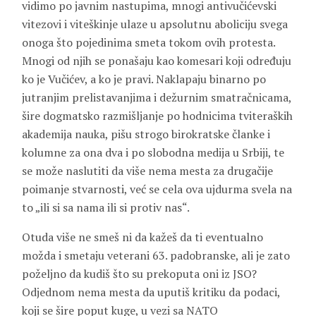
vidimo po javnim nastupima, mnogi antivučićevski
vitezovi i viteškinje ulaze u apsolutnu aboliciju svega
onoga što pojedinima smeta tokom ovih protesta.
Mnogi od njih se ponašaju kao komesari koji određuju
ko je Vučićev, a ko je pravi. Naklapaju binarno po
jutranjim prelistavanjima i dežurnim smatračnicama,
šire dogmatsko razmišljanje po hodnicima tviteraških
akademija nauka, pišu strogo birokratske članke i
kolumne za ona dva i po slobodna medija u Srbiji, te
se može naslutiti da više nema mesta za drugačije
poimanje stvarnosti, već se cela ova ujdurma svela na
to „ili si sa nama ili si protiv nas“.
Otuda više ne smeš ni da kažeš da ti eventualno
možda i smetaju veterani 63. padobranske, ali je zato
poželjno da kudiš što su prekoputa oni iz JSO?
Odjednom nema mesta da uputiš kritiku da podaci,
koji se šire poput kuge, u vezi sa NATO