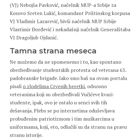
(VJ) Nebojša Pavković, načelnik MUP-a Srbije za
Kosovo Sreten Lukić, komandant Prištinskog korpusa
VJ Vladimir Lazarević, bivši načelnik MUP Srbije
Vlastimir Đorđević i nekadašnji načelnik Generalštaba
VJ Dragoljub Ojdanić.
Tamna strana meseca
Ne možemo da ne spomenemo i to, kao spontano
obezbeđivanje studentskih protesta od veterana 63.
padobranske brigade. Iako smo baš na ovom portalu
pisali
o zlodelima Crvenih beretki
, odnosno
veteranima koji su obezbeđivali Vučićeve kvazi-
studente, ipak, ovo je ostalo u senci svih tih
dešavanja. Plebs se po internetima oduševljava
probuđenim patriotizmom i tim muškarcima u
uniformama, koji, eto, odlučili su da stranu na pravu
stranu istorije.