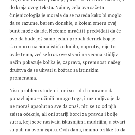
do kraja ovog teksta. Naime, cela ova sažeta
činjenicologija je morala da se naređa kako bi moglo
da se razume, barem donekle, u kojem smeru ovaj
bunt može da ide. Nećemo mračiti i predviđati da će
ovo da bude još samo jedan propali dernek koji je
skrenuo u nacionalističko ludilo, naprotiv, nije to
ovde tema, već se kroz ove stvari na veoma stidljiv
način pokazuje kolika je, zapravo, spremnost našeg
društva da se uhvati u koštac sa istinskim
promenama.
Nisu problem studenti, oni su – da li moramo da
ponavljajmo – učinili mnogo toga, i razumljivo je da
ne moraš apsolutno sve da znaš, niti se to od njih
zaista očekuje, ali oni stariji borci za pravdu i bolje
sutra, koji sebe nazivaju iskusnijim i mudrijim, u stvari
su pali na ovom ispitu. Ovih dana, imamo prilike to da