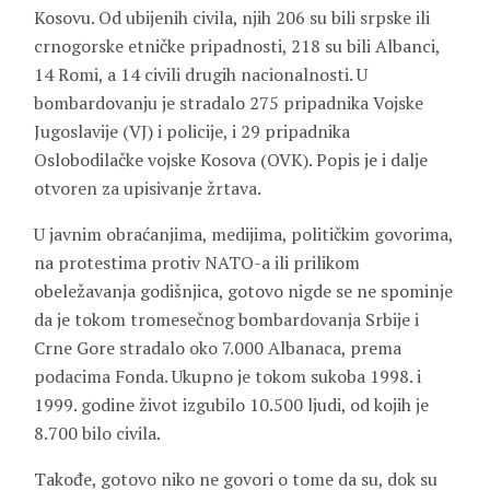
Kosovu. Od ubijenih civila, njih 206 su bili srpske ili
crnogorske etničke pripadnosti, 218 su bili Albanci,
14 Romi, a 14 civili drugih nacionalnosti. U
bombardovanju je stradalo 275 pripadnika Vojske
Jugoslavije (VJ) i policije, i 29 pripadnika
Oslobodilačke vojske Kosova (OVK). Popis je i dalje
otvoren za upisivanje žrtava.
U javnim obraćanjima, medijima, političkim govorima,
na protestima protiv NATO-a ili prilikom
obeležavanja godišnjica, gotovo nigde se ne spominje
da je tokom tromesečnog bombardovanja Srbije i
Crne Gore stradalo oko 7.000 Albanaca, prema
podacima Fonda. Ukupno je tokom sukoba 1998. i
1999. godine život izgubilo 10.500 ljudi, od kojih je
8.700 bilo civila.
Takođe, gotovo niko ne govori o tome da su, dok su