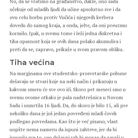
No, da se vratimo na građanstvo, dakle, ono sada
očekuje od mladih ljudi da učine apsolutno sve i da
ovu celu borbu protiv Vučića i njegovih kerbera
dovedu do samog kraja, a onda, jelte, da oni preuzmu
kormilo. Ipak, u svemu tome i leži jedna diskretna i
tiha opasnost koja se ovih dana polako akumulira i
preti da se, zapravo, prikaže u svom pravom obliku.
Tiha većina
Na marginama ove studentsko-prosvetarske pobune
dešavaju se stvari koje na neki način i prikazuju u
kakvom smeru će sve ovo ići. Skoro pet meseci smo u
svemu ovome otkako je pala nadstrešnica u Novom
Sadu i usmrtila 16 ljudi. Da, do skoro je bilo 15, ali pre
nekoliko dana je još jedan povređeni mladi čovek
podlegao povredama. Kao što je već pisano, vlast
uopšte nema nameru da ispuni zahteve, jer da bi
ispunila sve to, ceo državni vrh bi morao da završi u