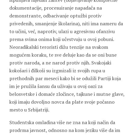
ispunjava nijedan zahtev (objavljivanje kompletne
dokumentacije, procesuiranje napadača na
demonstrante, odbacivanje optužbi protiv
privedenih, smanjenje školarina), niti ima nameru da
to učini, već, naprotiv, ulazi u agresivnu ofanzivu
prema svima onima koji učestvuju u ovoj pobuni.
Neoradikalski teroristi dižu tenzije na svakom
mogućem koraku, te sve deluje kao da se oni bune
protiv naroda, a ne narod protiv njih. Svakojaki
kokošari i đilkoši su izgmizali iz svojih rupa u
prethodnih par meseci kako bi se odužili Partiji koja
im je pružila šansu da uživaju u ovoj oazi za
belosvetske i domaće zločince, tajkune i mutne glave,
koji imaju dovoljno novca da plate svoje počasno
mesto u Srbijatriji.
Studentska omladina više ne zna na koji način da
prodrma javnost, odnosno na kom jeziku više da im