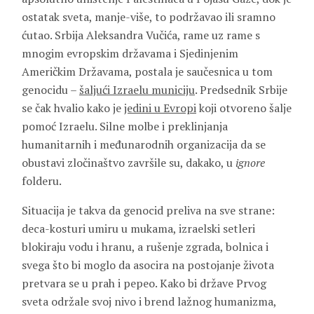
ostatak sveta, manje-više, to podržavao ili sramno
ćutao. Srbija Aleksandra Vučića, rame uz rame s
mnogim evropskim državama i Sjedinjenim
Američkim Državama, postala je saučesnica u tom
genocidu –
šaljući Izraelu municiju
. Predsednik Srbije
se čak hvalio kako je
jedini u Evropi
koji otvoreno šalje
pomoć Izraelu. Silne molbe i preklinjanja
humanitarnih i međunarodnih organizacija da se
obustavi zločinaštvo završile su, dakako, u
ignore
folderu.
Situacija je takva da genocid preliva na sve strane:
deca-kosturi umiru u mukama, izraelski setleri
blokiraju vodu i hranu, a rušenje zgrada, bolnica i
svega što bi moglo da asocira na postojanje života
pretvara se u prah i pepeo. Kako bi države Prvog
sveta održale svoj nivo i brend lažnog humanizma,