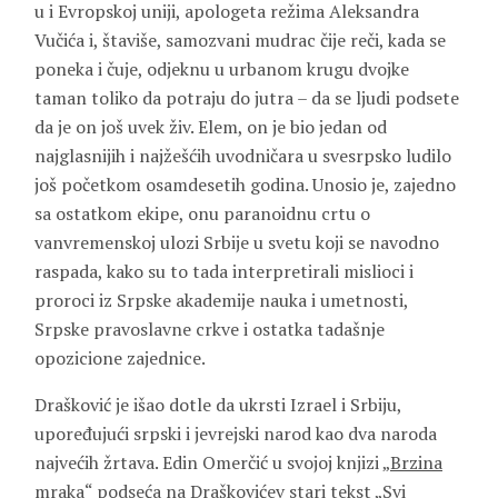
u i Evropskoj uniji, apologeta režima Aleksandra
Vučića i, štaviše, samozvani mudrac čije reči, kada se
poneka i čuje, odjeknu u urbanom krugu dvojke
taman toliko da potraju do jutra – da se ljudi podsete
da je on još uvek živ. Elem, on je bio jedan od
najglasnijih i najžešćih uvodničara u svesrpsko ludilo
još početkom osamdesetih godina. Unosio je, zajedno
sa ostatkom ekipe, onu paranoidnu crtu o
vanvremenskoj ulozi Srbije u svetu koji se navodno
raspada, kako su to tada interpretirali mislioci i
proroci iz Srpske akademije nauka i umetnosti,
Srpske pravoslavne crkve i ostatka tadašnje
opozicione zajednice.
Drašković je išao dotle da ukrsti Izrael i Srbiju,
upoređujući srpski i jevrejski narod kao dva naroda
najvećih žrtava. Edin Omerčić u svojoj knjizi „
Brzina
mraka
“ podseća na Draškovićev stari tekst „Svi