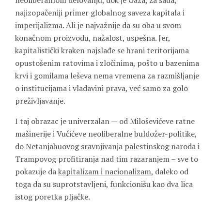
neoliberalnom delovanju, dok je Gaza, za sada,
najizopačeniji primer globalnog saveza kapitala i
imperijalizma. Ali je najvažnije da su oba u svom
konačnom proizvodu, nažalost, uspešna. Jer,
kapitalistički kraken najslađe se hrani teritorijama
opustošenim ratovima i zločinima, pošto u bazenima
krvi i gomilama leševa nema vremena za razmišljanje
o institucijama i vladavini prava, već samo za golo
preživljavanje.
I taj obrazac je univerzalan — od Miloševićeve ratne
mašinerije i Vučićeve neoliberalne buldožer-politike,
do Netanjahuovog sravnjivanja palestinskog naroda i
Trampovog profitiranja nad tim razaranjem – sve to
pokazuje da
kapitalizam i nacionalizam
, daleko od
toga da su suprotstavljeni, funkcionišu kao dva lica
istog poretka pljačke.