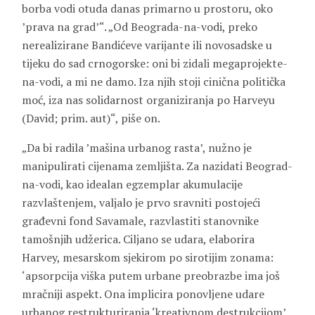
borba vodi otuda danas primarno u prostoru, oko
’prava na grad’“. „Od Beograda-na-vodi, preko
nerealizirane Bandićeve varijante ili novosadske u
tijeku do sad crnogorske: oni bi zidali megaprojekte-
na-vodi, a mi ne damo. Iza njih stoji cinična politička
moć, iza nas solidarnost organiziranja po Harveyu
(David; prim. aut)“, piše on.
„Da bi radila ’mašina urbanog rasta’, nužno je
manipulirati cijenama zemljišta. Za nazidati Beograd-
na-vodi, kao idealan egzemplar akumulacije
razvlaštenjem, valjalo je prvo sravniti postojeći
građevni fond Savamale, razvlastiti stanovnike
tamošnjih udžerica. Ciljano se udara, elaborira
Harvey, mesarskom sjekirom po sirotijim zonama:
‘apsorpcija viška putem urbane preobrazbe ima još
mračniji aspekt. Ona implicira ponovljene udare
urbanog restrukturiranja ‘kreativnom destrukcijom’.