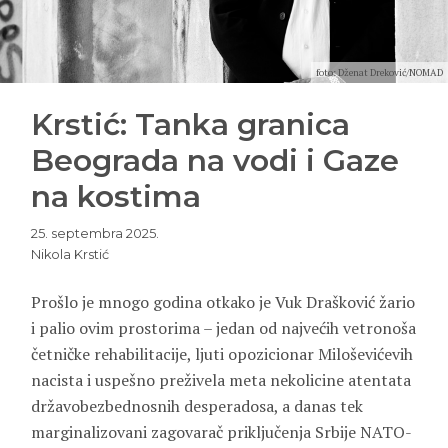
foto: Dženat Dreković/NOMAD
Krstić: Tanka granica
Beograda na vodi i Gaze
na kostima
25. septembra 2025.
Nikola Krstić
Prošlo je mnogo godina otkako je Vuk Drašković žario
i palio ovim prostorima – jedan od najvećih vetronoša
četničke rehabilitacije, ljuti opozicionar Miloševićevih
nacista i uspešno preživela meta nekolicine atentata
državobezbednosnih desperadosa, a danas tek
marginalizovani zagovarač priključenja Srbije NATO-