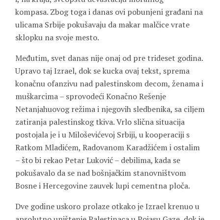
kompasa. Zbog toga i danas ovi pobunjeni građani na
ulicama Srbije pokušavaju da makar malčice vrate
sklopku na svoje mesto.
Međutim, svet danas nije onaj od pre trideset godina.
Upravo taj Izrael, dok se kucka ovaj tekst, sprema
konačnu ofanzivu nad palestinskom decom, ženama i
muškarcima – sprovodeći Konačno Rešenje
Netanjahuovog režima i njegovih sledbenika, sa ciljem
zatiranja palestinskog tkiva. Vrlo slična situacija
postojala je i u Miloševićevoj Srbiji, u kooperaciji s
Ratkom Mladićem, Radovanom Karadžićem i ostalim
– što bi rekao Petar Luković – debilima, kada se
pokušavalo da se nad bošnjačkim stanovništvom
Bosne i Hercegovine zauvek lupi cementna ploča.
Dve godine uskoro prolaze otkako je Izrael krenuo u
apsolutno uništenje Palestinaca u Pojasu Gaze, dok je