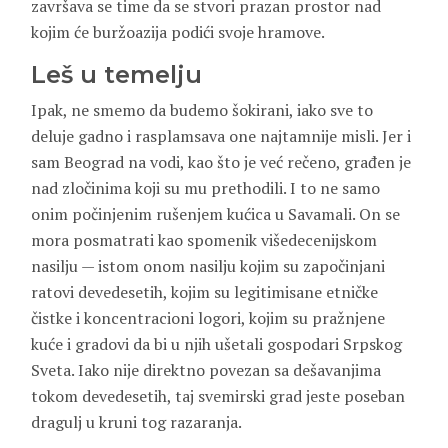
završava se time da se stvori prazan prostor nad
kojim će buržoazija podići svoje hramove.
Leš u temelju
Ipak, ne smemo da budemo šokirani, iako sve to
deluje gadno i rasplamsava one najtamnije misli. Jer i
sam Beograd na vodi, kao što je već rečeno, građen je
nad zločinima koji su mu prethodili. I to ne samo
onim počinjenim rušenjem kućica u Savamali. On se
mora posmatrati kao spomenik višedecenijskom
nasilju — istom onom nasilju kojim su započinjani
ratovi devedesetih, kojim su legitimisane etničke
čistke i koncentracioni logori, kojim su pražnjene
kuće i gradovi da bi u njih ušetali gospodari Srpskog
Sveta. Iako nije direktno povezan sa dešavanjima
tokom devedesetih, taj svemirski grad jeste poseban
dragulj u kruni tog razaranja.