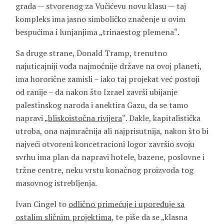
grada — stvorenog za Vučićevu novu klasu — taj
kompleks ima jasno simboličko značenje u ovim
bespućima i lunjanjima „trinaestog plemena“.
Sa druge strane, Donald Tramp, trenutno
najuticajniji vođa najmoćnije države na ovoj planeti,
ima hororične zamisli – iako taj projekat već postoji
od ranije – da nakon što Izrael završi ubijanje
palestinskog naroda i anektira Gazu, da se tamo
napravi „
bliskoistočna rivijera
“. Dakle, kapitalistička
utroba, ona najmračnija ali najprisutnija, nakon što bi
najveći otvoreni koncetracioni logor završio svoju
svrhu ima plan da napravi hotele, bazene, poslovne i
tržne centre, neku vrstu konačnog proizvoda tog
masovnog istrebljenja.
Ivan Cingel to
odlično primećuje i upoređuje sa
ostalim sličnim projektima
, te piše da se „klasna