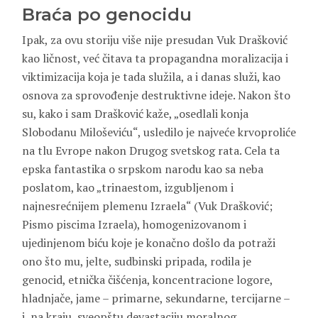
Braća po genocidu
Ipak, za ovu storiju više nije presudan Vuk Drašković
kao ličnost, već čitava ta propagandna moralizacija i
viktimizacija koja je tada služila, a i danas služi, kao
osnova za sprovođenje destruktivne ideje. Nakon što
su, kako i sam Drašković kaže, „osedlali konja
Slobodanu Miloševiću“, usledilo je najveće krvoproliće
na tlu Evrope nakon Drugog svetskog rata. Cela ta
epska fantastika o srpskom narodu kao sa neba
poslatom, kao „trinaestom, izgubljenom i
najnesrećnijem plemenu Izraela“ (Vuk Drašković;
Pismo piscima Izraela), homogenizovanom i
ujedinjenom biću koje je konačno došlo da potraži
ono što mu, jelte, sudbinski pripada, rodila je
genocid, etnička čišćenja, koncentracione logore,
hladnjače, jame – primarne, sekundarne, tercijarne –
i, na kraju, sveopštu devastaciju moralnog