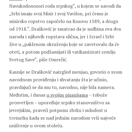
Navukodonosori roda srpskog“, u kojem se navodi da
„Srbi imaju svoj Misir i svoj Vavilon, pri čemu je
misirsko ropstvo započelo na Kosovu 1389, a drugo
od 1918.“. Drašković je smatrao da je sudbina ova dva
naroda i njihovih ropstava slična, jer i Izrael i Srbi
žive u „paklenom okruženju koje se zavetovalo da će
oteti, a potom podžamijati ili vatikanizirati zemlju
Svetog Save“, piše Omerčić.
Kasnije se Drašković naizgled menjao, govorio o svom
navodnom proviđenju i shvatanju šta je učinio,
pravdajući se da mu to, navodno, nije bila namera.
Međutim, i danas
u svojim pisanijama
– tobože
prosvetljen – upoređuje srpsko stanovništvo sa
jevrejskim, praveći potpunu zbrku i suludost u
trenutku kada se nad jednim narodom vrši najveće
uništenje u ovom stoleću.