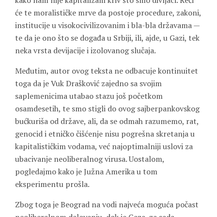
kako nam nije kapitalizam kriv što smo divljaci. Reći
će te moralističke mrve da postoje procedure, zakoni,
institucije u visokocivilizovanim i bla-bla državama —
te da je ono što se događa u Srbiji, ili, ajde, u Gazi, tek
neka vrsta devijacije i izolovanog slučaja.
Međutim, autor ovog teksta ne odbacuje kontinuitet
toga da je Vuk Drašković zajedno sa svojim
saplemenicima utabao stazu još početkom
osamdesetih, te smo stigli do ovog sajberpankovskog
bućkuriša od države, ali, da se odmah razumemo, rat,
genocid i etničko čišćenje nisu pogrešna skretanja u
kapitalističkim vodama, već najoptimalniji uslovi za
ubacivanje neoliberalnog virusa. Uostalom,
pogledajmo kako je Južna Amerika u tom
eksperimentu prošla.
Zbog toga je Beograd na vodi najveća moguća počast