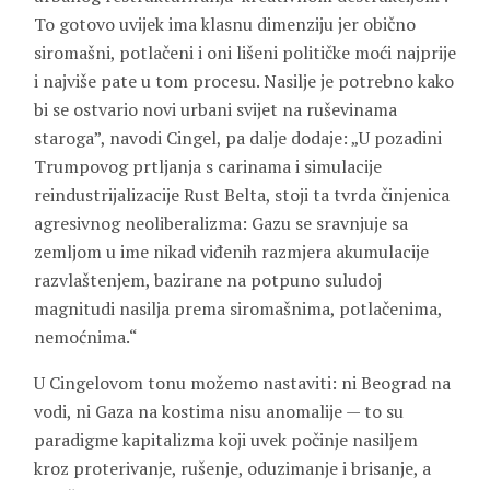
To gotovo uvijek ima klasnu dimenziju jer obično
siromašni, potlačeni i oni lišeni političke moći najprije
i najviše pate u tom procesu. Nasilje je potrebno kako
bi se ostvario novi urbani svijet na ruševinama
staroga”, navodi Cingel, pa dalje dodaje: „U pozadini
Trumpovog prtljanja s carinama i simulacije
reindustrijalizacije Rust Belta, stoji ta tvrda činjenica
agresivnog neoliberalizma: Gazu se sravnjuje sa
zemljom u ime nikad viđenih razmjera akumulacije
razvlaštenjem, bazirane na potpuno suludoj
magnitudi nasilja prema siromašnima, potlačenima,
nemoćnima.“
U Cingelovom tonu možemo nastaviti: ni Beograd na
vodi, ni Gaza na kostima nisu anomalije — to su
paradigme kapitalizma koji uvek počinje nasiljem
kroz proterivanje, rušenje, oduzimanje i brisanje, a