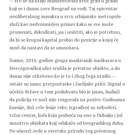
— što se na kraju manifestovalo kroz grad u gradu
koji se i danas zove Beograd na vodi. Taj epicentar
neoliberalnog masakra u srcu srbijanske metropole
služi kao nedvosmislen primer kako se sve može
promeniti, dekodirati, pa i uništiti, ako je potrebno,
da bi se krupni kapital probio do pozicije u kojoj će
moći da nastavi da se umnožava.
Naime, 2016. godine grupa maskiranih muškaraca u
Hercegovačkoj ulici srušila je privatne objekte, a do
danas nije otkriveno ko je to i zbog čega uradio —
ostale su samo pretpostavke i čaršijske priče. Signal o
učešću države u tom poduhvatu bio je jasan, budući
da policija te noći nije reagovala na pozive. Godinama
kasnije, duž cele linije reke, izgrađeni su neboderi,
tržni centar, kula koja podseća na one u Dubaiju i još
mnoštvo objekata koji odskaču od beogradskog duha.
Ne ulazeći ovde u estetsku prirodu tog privatnog