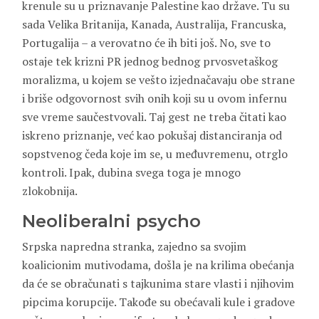
krenule su u priznavanje Palestine kao države. Tu su
sada Velika Britanija, Kanada, Australija, Francuska,
Portugalija – a verovatno će ih biti još. No, sve to
ostaje tek krizni PR jednog bednog prvosvetaškog
moralizma, u kojem se vešto izjednačavaju obe strane
i briše odgovornost svih onih koji su u ovom infernu
sve vreme saučestvovali. Taj gest ne treba čitati kao
iskreno priznanje, već kao pokušaj distanciranja od
sopstvenog čeda koje im se, u međuvremenu, otrglo
kontroli. Ipak, dubina svega toga je mnogo
zlokobnija.
Neoliberalni psycho
Srpska napredna stranka, zajedno sa svojim
koalicionim mutivodama, došla je na krilima obećanja
da će se obračunati s tajkunima stare vlasti i njihovim
pipcima korupcije. Takođe su obećavali kule i gradove