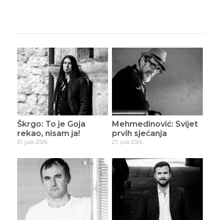
Škrgo: To je Goja
Mehmedinović: Svijet
rekao, nisam ja!
prvih sjećanja
31. jula 2026.
27. jula 2026.