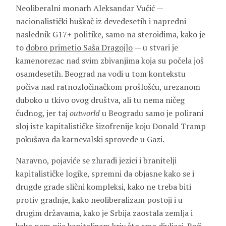
Neoliberalni monarh Aleksandar Vučić —
nacionalistički huškač iz devedesetih i napredni
naslednik G17+ politike, samo na steroidima, kako je
to
dobro primetio Saša Dragojlo
— u stvari je
kamenorezac nad svim zbivanjima koja su počela još
osamdesetih. Beograd na vodi u tom kontekstu
počiva nad ratnozločinačkom prošlošću, urezanom
duboko u tkivo ovog društva, ali tu nema ničeg
čudnog, jer taj
outworld
u Beogradu samo je polirani
sloj iste kapitalističke šizofrenije koju Donald Tramp
pokušava da karnevalski sprovede u Gazi.
Naravno, pojaviće se zluradi jezici i branitelji
kapitalističke logike, spremni da objasne kako se i
drugde grade slični kompleksi, kako ne treba biti
protiv gradnje, kako neoliberalizam postoji i u
drugim državama, kako je Srbija zaostala zemlja i