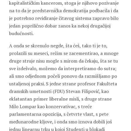
kapitalističkim kancerom, stoga je njihovo pozivanje
na to da je predstavnička demokratija podbacila i da
je potrebno revidiranje čitavog sistema zapravo bilo
jedan poprilično dobar zanos ka nekoj drugačijoj
budućnosti.
A onda se skrenulo negde, šta ćeš, tako ti je to,
prolazili su meseci, režim se zacementirao, a mnoge
druge struje nisu mogle s mirom da čekaju, šta se tu
sve izdešvalo, možemo da interpretiramo do sutra;
ali smo odjednom počeli ponovo da razmišljamo po
ustaljenoj praksi. S jedne strane profesor Fakulteta
dramskih umetnosti (FDU) Stevan Filipović, kao
eklatantan primer liberalne misli, s druge strane
Milo Lompar kao konzervativac, s treće
parlamentarna opozicija, s četvrte vlast, s pete
međunarodne kljove, i onda smo iznova dobili još
jednu linearnu trku u kojoj Studenti u blokadi