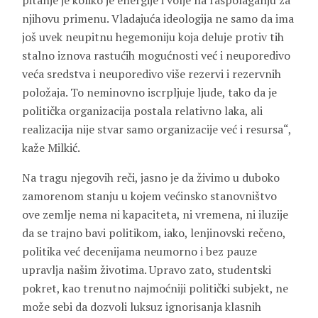
pitanje je koliko je energije i volje na raspolaganju za
njihovu primenu. Vladajuća ideologija ne samo da ima
još uvek neupitnu hegemoniju koja deluje protiv tih
stalno iznova rastućih mogućnosti već i neuporedivo
veća sredstva i neuporedivo više rezervi i rezervnih
položaja. To neminovno iscrpljuje ljude, tako da je
politička organizacija postala relativno laka, ali
realizacija nije stvar samo organizacije već i resursa“,
kaže Milkić.
Na tragu njegovih reči, jasno je da živimo u duboko
zamorenom stanju u kojem većinsko stanovništvo
ove zemlje nema ni kapaciteta, ni vremena, ni iluzije
da se trajno bavi politikom, iako, lenjinovski rečeno,
politika već decenijama neumorno i bez pauze
upravlja našim životima. Upravo zato, studentski
pokret, kao trenutno najmoćniji politički subjekt, ne
može sebi da dozvoli luksuz ignorisanja klasnih