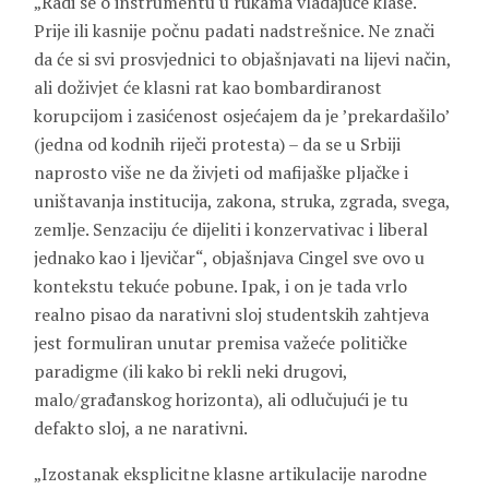
„Radi se o instrumentu u rukama vladajuće klase.
Prije ili kasnije počnu padati nadstrešnice. Ne znači
da će si svi prosvjednici to objašnjavati na lijevi način,
ali doživjet će klasni rat kao bombardiranost
korupcijom i zasićenost osjećajem da je ’prekardašilo’
(jedna od kodnih riječi protesta) – da se u Srbiji
naprosto više ne da živjeti od mafijaške pljačke i
uništavanja institucija, zakona, struka, zgrada, svega,
zemlje. Senzaciju će dijeliti i konzervativac i liberal
jednako kao i ljevičar“, objašnjava Cingel sve ovo u
kontekstu tekuće pobune. Ipak, i on je tada vrlo
realno pisao da narativni sloj studentskih zahtjeva
jest formuliran unutar premisa važeće političke
paradigme (ili kako bi rekli neki drugovi,
malo/građanskog horizonta), ali odlučujući je tu
defakto sloj, a ne narativni.
„Izostanak eksplicitne klasne artikulacije narodne