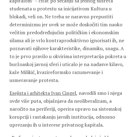
kapitalom” – citat po sećanju sa jednog susreta
studenata u protestu sa inicijativom Kultura u
blokadi, veli on. Ne treba se naravno prepustiti
determinizmu jer uvek se može doskočiti tim naoko
večitim predodređujućim političkim i ekonomskim
silama ali je vrlo kontraproduktivno ignorisati ih, ne
poznavati njihove karakteristike, dinamiku, snagu. A
to je prvo pravilo u okvirima interpretacija pokreta u
buržoaskoj javnoj sferi i uticalo je na nadasve kilavo,
kaže Milikić, kvazireformsko razumevanje i
usmeravanje protesta.
Esejista i arhitekta Ivan Cingel
, navodili smo i njega
ovde više puta, objašnjava da neoliberalizam, a
naročito na periferiji, operira upravo na sistemskoj
korupciji i rastakanju javnih institucija, odnosno
uprezanju ih u interese privatnog kapitala.