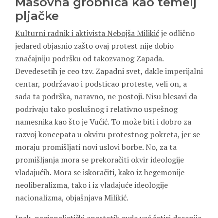
Masovna grobnica kao temelj
pljačke
Kulturni radnik i aktivista Nebojša Milikić
je odlično
jedared objasnio zašto ovaj protest nije dobio
značajniju podršku od takozvanog Zapada.
Devedesetih je ceo tzv. Zapadni svet, dakle imperijalni
centar, podržavao i podsticao proteste, veli on, a
sada ta podrška, naravno, ne postoji. Nisu blesavi da
podrivaju tako poslušnog i relativno uspešnog
namesnika kao što je Vučić. To može biti i dobro za
razvoj koncepata u okviru protestnog pokreta, jer se
moraju promišljati novi uslovi borbe. No, za ta
promišljanja mora se prekoračiti okvir ideologije
vladajućih. Mora se iskoračiti, kako iz hegemonije
neoliberalizma, tako i iz vladajuće ideologije
nacionalizma, objašnjava Milikić.