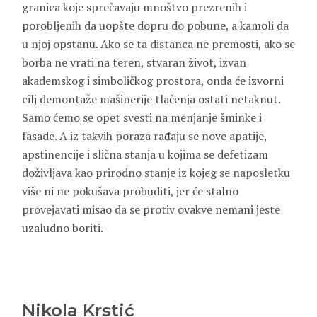
granica koje sprečavaju mnoštvo prezrenih i
porobljenih da uopšte dopru do pobune, a kamoli da
u njoj opstanu. Ako se ta distanca ne premosti, ako se
borba ne vrati na teren, stvaran život, izvan
akademskog i simboličkog prostora, onda će izvorni
cilj demontaže mašinerije tlačenja ostati netaknut.
Samo ćemo se opet svesti na menjanje šminke i
fasade. A iz takvih poraza rađaju se nove apatije,
apstinencije i slična stanja u kojima se defetizam
doživljava kao prirodno stanje iz kojeg se naposletku
više ni ne pokušava probuditi, jer će stalno
provejavati misao da se protiv ovakve nemani jeste
uzaludno boriti.
Nikola Krstić