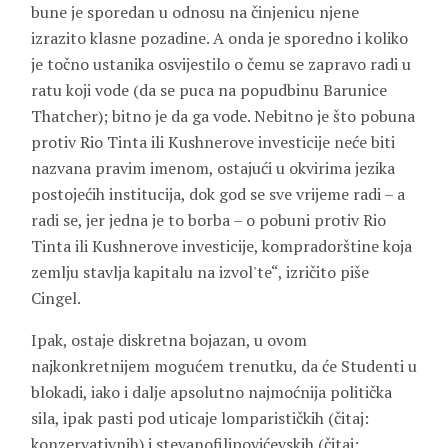
bune je sporedan u odnosu na činjenicu njene
izrazito klasne pozadine. A onda je sporedno i koliko
je točno ustanika osvijestilo o čemu se zapravo radi u
ratu koji vode (da se puca na popudbinu Barunice
Thatcher); bitno je da ga vode. Nebitno je što pobuna
protiv Rio Tinta ili Kushnerove investicije neće biti
nazvana pravim imenom, ostajući u okvirima jezika
postojećih institucija, dok god se sve vrijeme radi – a
radi se, jer jedna je to borba – o pobuni protiv Rio
Tinta ili Kushnerove investicije, kompradorštine koja
zemlju stavlja kapitalu na izvol'te“, izričito piše
Cingel.
Ipak, ostaje diskretna bojazan, u ovom
najkonkretnijem mogućem trenutku, da će Studenti u
blokadi, iako i dalje apsolutno najmoćnija politička
sila, ipak pasti pod uticaje lomparističkih (čitaj:
konzervativnih) i stevanofilipovićevskih (čitaj: