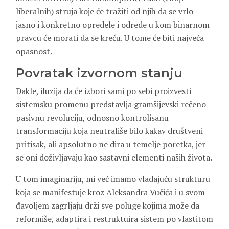
liberalnih) struja koje će tražiti od njih da se vrlo
jasno i konkretno opredele i odrede u kom binarnom
pravcu će morati da se kreću. U tome će biti najveća
opasnost.
Povratak izvornom stanju
Dakle, iluzija da će izbori sami po sebi proizvesti
sistemsku promenu predstavlja gramšijevski rečeno
pasivnu revoluciju, odnosno kontrolisanu
transformaciju koja neutrališe bilo kakav društveni
pritisak, ali apsolutno ne dira u temelje poretka, jer
se oni doživljavaju kao sastavni elementi naših života.
U tom imaginariju, mi već imamo vladajuću strukturu
koja se manifestuje kroz Aleksandra Vučića i u svom
đavoljem zagrljaju drži sve poluge kojima može da
reformiše, adaptira i restruktuira sistem po vlastitom