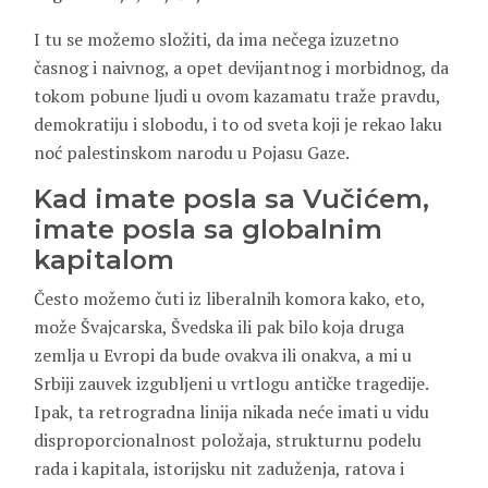
I tu se možemo složiti, da ima nečega izuzetno
časnog i naivnog, a opet devijantnog i morbidnog, da
tokom pobune ljudi u ovom kazamatu traže pravdu,
demokratiju i slobodu, i to od sveta koji je rekao laku
noć palestinskom narodu u Pojasu Gaze.
Kad imate posla sa Vučićem,
imate posla sa globalnim
kapitalom
Često možemo čuti iz liberalnih komora kako, eto,
može Švajcarska, Švedska ili pak bilo koja druga
zemlja u Evropi da bude ovakva ili onakva, a mi u
Srbiji zauvek izgubljeni u vrtlogu antičke tragedije.
Ipak, ta retrogradna linija nikada neće imati u vidu
disproporcionalnost položaja, strukturnu podelu
rada i kapitala, istorijsku nit zaduženja, ratova i