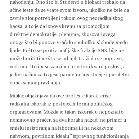
nahođenju. Ono što bi Studenti u blokadi trebalo da
učine jeste da se vrate svom izvoru, ukoliko ne žele da
završe zloupotrebljeni tokom ovog neoradikalskog
haosa, a to je da iznova krenu sa promocijom
direktne demokratije, plenuma, zborova i svega
onoga što bi ponovo vraćalo simboliku slobode među
ljude. Pošto se protiv mafijaške frakcije SNSrbije ne
može boriti time što se od njih traži da se poprave,
već time što im se zauzima prostor i kvare poslovi, a
jedini načini za to jesu paralelne institucije i paralelni
oblici samoupravljanja.
Milikić objašnjava da ove proteste karakteriše
radikalni iskorak iz postojećih formi političkog
organizovanja. Možda je takav iskorak u nepoznato
neminovno praćen sa dva koraka nazad, na primer u
smislu insistiranja na izborima ili na nekakvom
naivnom, površnom idealu “ispravnog funkcionisanja