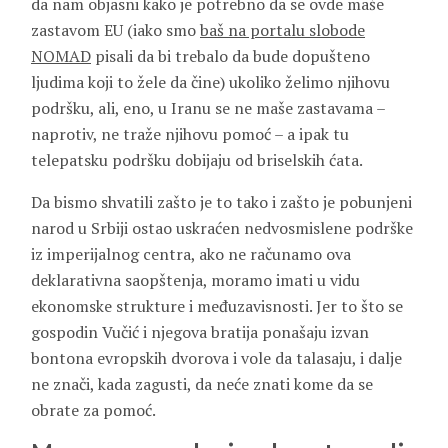
da nam objasni kako je potrebno da se ovde maše
zastavom EU (iako smo
baš na portalu slobode
NOMAD
pisali da bi trebalo da bude dopušteno
ljudima koji to žele da čine) ukoliko želimo njihovu
podršku, ali, eno, u Iranu se ne maše zastavama –
naprotiv, ne traže njihovu pomoć – a ipak tu
telepatsku podršku dobijaju od briselskih ćata.
Da bismo shvatili zašto je to tako i zašto je pobunjeni
narod u Srbiji ostao uskraćen nedvosmislene podrške
iz imperijalnog centra, ako ne računamo ova
deklarativna saopštenja, moramo imati u vidu
ekonomske strukture i međuzavisnosti. Jer to što se
gospodin Vučić i njegova bratija ponašaju izvan
bontona evropskih dvorova i vole da talasaju, i dalje
ne znači, kada zagusti, da neće znati kome da se
obrate za pomoć.