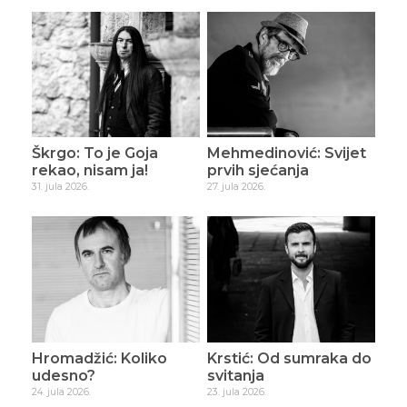
Škrgo: To je Goja
Mehmedinović: Svijet
rekao, nisam ja!
prvih sjećanja
31. jula 2026.
27. jula 2026.
Hromadžić: Koliko
Krstić: Od sumraka do
udesno?
svitanja
24. jula 2026.
23. jula 2026.