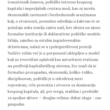
tranzicionih lomova, političke interese krupnog
kapitala i imperijalnih centara moći, kao ni mrežu
ekonomskih zavisnosti i bezbednosnih aranžmana
koji, u stvarnosti, presudno određuju u kakvom će se
položaju neka zemlja zaista naći, bez obzira na njene
formalne institucije ili deklarativne političke modele.
Srbija, zajedno sa ostalim jugoslovenskim
državicama, nalazi se u (polu)perifernoj poziciji.
Vučićev režim već je u potpunosti uklopljen u model
koji su teoretičari opisivali kao autoritarni etatizam
na periferiji kapitalističkog sistema, što znači da je
formalno prozapadan, ekonomski, koliko-toliko,
disciplinovan, politički je u određenoj meri
represivan, vrlo protočan i otvoren za dominaciju
krupnog kapitala, ali, pre svega, stabilan i predvidiv
za spoljne aktere — drugim rečima: dobar sluga – zao
gospodar.