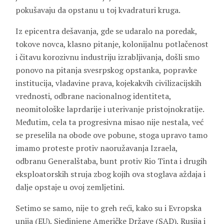
pokušavaju da opstanu u toj kvadraturi kruga.
Iz epicentra dešavanja, gde se udaralo na poredak,
tokove novca, klasno pitanje, kolonijalnu potlačenost
i čitavu korozivnu industriju izrabljivanja, došli smo
ponovo na pitanja svesrpskog opstanka, popravke
institucija, vladavine prava, kojekakvih civilizacijskih
vrednosti, odbrane nacionalnog identiteta,
neomitološke laprdarije i uterivanje pristojnokratije.
Međutim, cela ta progresivna misao nije nestala, već
se preselila na obode ove pobune, stoga upravo tamo
imamo proteste protiv naoružavanja Izraela,
odbranu Generalštaba, bunt protiv Rio Tinta i drugih
eksploatorskih struja zbog kojih ova stoglava aždaja i
dalje opstaje u ovoj zemljetini.
Setimo se samo, nije to greh reći, kako su i Evropska
unija (EU), Sjedinjene Američke Države (SAD), Rusija i