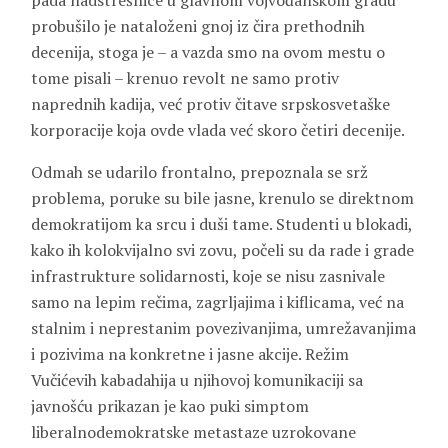
pada nadstrešnice u glavnom vojvođanskom gradu
probušilo je nataloženi gnoj iz čira prethodnih
decenija, stoga je – a vazda smo na ovom mestu o
tome pisali – krenuo revolt ne samo protiv
naprednih kadija, već protiv čitave srpskosvetaške
korporacije koja ovde vlada već skoro četiri decenije.
Odmah se udarilo frontalno, prepoznala se srž
problema, poruke su bile jasne, krenulo se direktnom
demokratijom ka srcu i duši tame. Studenti u blokadi,
kako ih kolokvijalno svi zovu, počeli su da rade i grade
infrastrukture solidarnosti, koje se nisu zasnivale
samo na lepim rečima, zagrljajima i kiflicama, već na
stalnim i neprestanim povezivanjima, umrežavanjima
i pozivima na konkretne i jasne akcije. Režim
Vučićevih kabadahija u njihovoj komunikaciji sa
javnošću prikazan je kao puki simptom
liberalnodemokratske metastaze uzrokovane