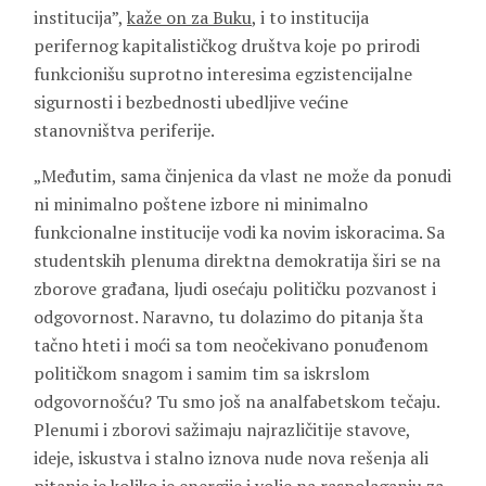
institucija”,
kaže on za Buku
, i to institucija
perifernog kapitalističkog društva koje po prirodi
funkcionišu suprotno interesima egzistencijalne
sigurnosti i bezbednosti ubedljive većine
stanovništva periferije.
„Međutim, sama činjenica da vlast ne može da ponudi
ni minimalno poštene izbore ni minimalno
funkcionalne institucije vodi ka novim iskoracima. Sa
studentskih plenuma direktna demokratija širi se na
zborove građana, ljudi osećaju političku pozvanost i
odgovornost. Naravno, tu dolazimo do pitanja šta
tačno hteti i moći sa tom neočekivano ponuđenom
političkom snagom i samim tim sa iskrslom
odgovornošću? Tu smo još na analfabetskom tečaju.
Plenumi i zborovi sažimaju najrazličitije stavove,
ideje, iskustva i stalno iznova nude nova rešenja ali