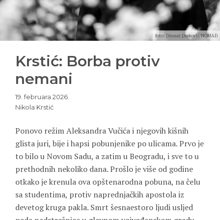
foto: Dženat Dreković/NOMAD
Krstić: Borba protiv
nemani
19. februara 2026.
Nikola Krstić
Ponovo režim Aleksandra Vučića i njegovih kišnih
glista juri, bije i hapsi pobunjenike po ulicama. Prvo je
to bilo u Novom Sadu, a zatim u Beogradu, i sve to u
prethodnih nekoliko dana. Prošlo je više od godine
otkako je krenula ova opštenarodna pobuna, na čelu
sa studentima, protiv naprednjačkih apostola iz
devetog kruga pakla. Smrt šesnaestoro ljudi usljed