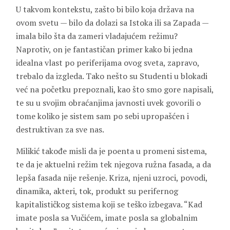
U takvom kontekstu, zašto bi bilo koja država na
ovom svetu — bilo da dolazi sa Istoka ili sa Zapada —
imala bilo šta da zameri vladajućem režimu?
Naprotiv, on je fantastičan primer kako bi jedna
idealna vlast po periferijama ovog sveta, zapravo,
trebalo da izgleda. Tako nešto su Studenti u blokadi
već na početku prepoznali, kao što smo gore napisali,
te su u svojim obraćanjima javnosti uvek govorili o
tome koliko je sistem sam po sebi upropašćen i
destruktivan za sve nas.
Milikić takođe misli da je poenta u promeni sistema,
te da je aktuelni režim tek njegova ružna fasada, a da
lepša fasada nije rešenje. Kriza, njeni uzroci, povodi,
dinamika, akteri, tok, produkt su perifernog
kapitalističkog sistema koji se teško izbegava. “Kad
imate posla sa Vučićem, imate posla sa globalnim