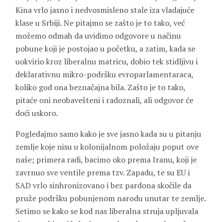
Kina vrlo jasno i nedvosmisleno stale iza vladajuće
klase u Srbiji. Ne pitajmo se zašto je to tako, već
možemo odmah da uvidimo odgovore u načinu
pobune koji je postojao u početku, a zatim, kada se
uokvirio kroz liberalnu matricu, dobio tek stidljivu i
deklarativnu mikro-podršku evroparlamentaraca,
koliko god ona beznačajna bila. Zašto je to tako,
pitaće oni neobavešteni i radoznali, ali odgovor će
doći uskoro.
Pogledajmo samo kako je sve jasno kada su u pitanju
zemlje koje nisu u kolonijalnom položaju poput ove
naše; primera radi, bacimo oko prema Iranu, koji je
zavrnuo sve ventile prema tzv. Zapadu, te su EU i
SAD vrlo sinhronizovano i bez pardona skočile da
pruže podršku pobunjenom narodu unutar te zemlje.
Setimo se kako se kod nas liberalna struja upljuvala