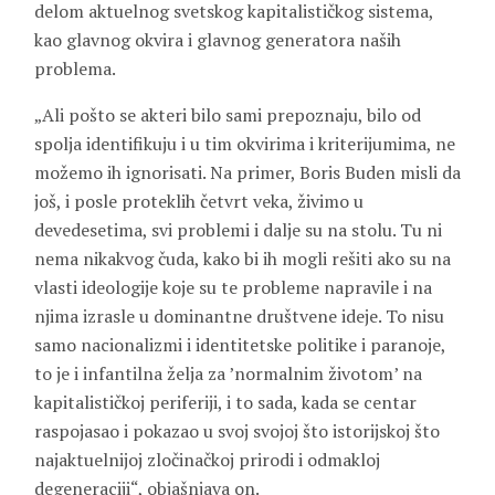
delom aktuelnog svetskog kapitalističkog sistema,
kao glavnog okvira i glavnog generatora naših
problema.
„Ali pošto se akteri bilo sami prepoznaju, bilo od
spolja identifikuju i u tim okvirima i kriterijumima, ne
možemo ih ignorisati. Na primer, Boris Buden misli da
još, i posle proteklih četvrt veka, živimo u
devedesetima, svi problemi i dalje su na stolu. Tu ni
nema nikakvog čuda, kako bi ih mogli rešiti ako su na
vlasti ideologije koje su te probleme napravile i na
njima izrasle u dominantne društvene ideje. To nisu
samo nacionalizmi i identitetske politike i paranoje,
to je i infantilna želja za ’normalnim životom’ na
kapitalističkoj periferiji, i to sada, kada se centar
raspojasao i pokazao u svoj svojoj što istorijskoj što
najaktuelnijoj zločinačkoj prirodi i odmakloj
degeneraciji“, objašnjava on.