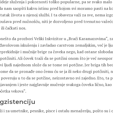
ideje služenja i pokornosti toliko popularne, pa se svako malo
da nam saopšti kakvu istinu pred kojom svi moramo pasti na k
statak života u njenoj službi. I ta obaveza važi za sve, nema izg
bušava pred nužnošću, niti je dozvoljeno pred trenutno važe
 ili čačkati nos.
nešto da prozbori Veliki Inkvizitor u „Braći Karamazovima“, z
 đavolovom iskušenju i zavladao carstvom zemaljskim, već je lj
prekidnije i mučnije brige za čoveka nego, kad ostane sloboda
otčiniti. Ali čovek traži da se potčini onom što je već neospor
i ljudi najednom slože da se tome svi potčine. Jer briga tih b
tome da se pronađe ono čemu ću se ja ili neko drugi potčiniti, 
 poveruju u to da se potčine, neizostavno svi zajedno. Eto, ta 
javanjem i jeste najglavnije mučenje svakoga čoveka lično, kao 
četka vekova“.
egzistenciju
aži i za umetnike, pesnike, pisce i ostalu menažeriju, pošto su i 