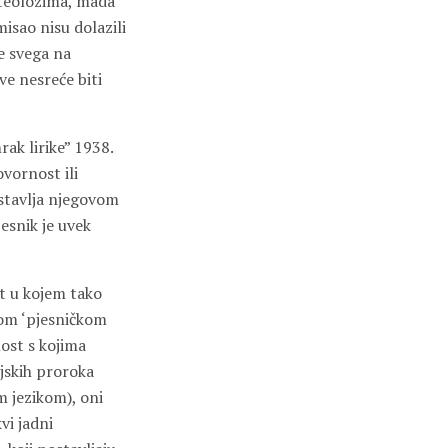
i teolozima, mada
isao nisu dolazili
re svega na
ve nesreće biti
ak lirike” 1938.
ovornost ili
ostavlja njegovom
esnik je uvek
at u kojem tako
kom ‘pjesničkom
ost s kojima
ijskih proroka
m jezikom), oni
vi jadni