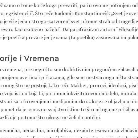
reč samo o tome ko će koga prevariti, pa i u ovome potonjem o
 egzistenciji“. Što reče Radomir Konstantinović: „Svet je svet p
ko je više jedan strogo-zatvoreni svet u kome strah od tragedij
prevaru kao osnovno načelo“. Da parafraziram autora “Filosofij
a je poetika prevare jer je sama (ta poetika) zasnovana na pok
torije i Vremena
 vremena, pre nego što smo kolektivnim pregnućem zabasali 
ispunjenu avetima i prikazama, gde sem nestvarnoga ništa stvar
 onog što ne postoji, kako reče Makbet, proroci, ideolozi, pisci
za svoju istinu koja bi, po onom inkvizitorovom modelu, morala
 stvari sa otkrovenjima i medijumima kroz koje se objavljuju, d
 pamet da je osnovno svojstvo istine to što nikoga ne prisiljava
 razlikuje po tome što nikoga ne želi da potčini.
a, nemoćna, nenasilna, miroljubiva, nezainteresovana za vladav