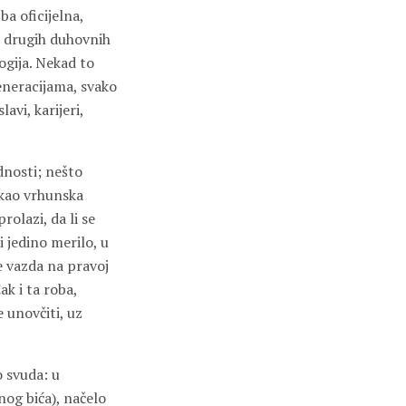
ba oficijelna,
h drugih duhovnih
logija. Nekad to
generacijama, svako
avi, karijeri,
dnosti; nešto
i kao vrhunska
rolazi, da li se
i jedino merilo, u
je vazda na pravoj
k i ta roba,
e unovčiti, uz
o svuda: u
nog bića), načelo