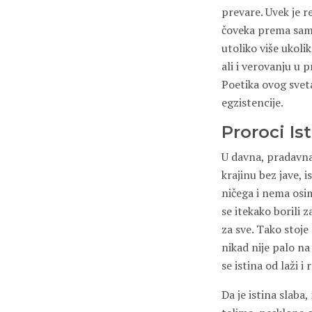
prevare. Uvek je 
čoveka prema samoj
utoliko više ukoli
ali i verovanju u 
Poetika ovog svet
egzistencije.
Proroci Is
U davna, pradavna
krajinu bez jave, 
ničega i nema osim
se itekako borili 
za sve. Tako stoje
nikad nije palo na
se istina od laži i
Da je istina slab