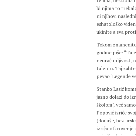
telima, nesklona o
bi njima to trebal
ni njihovi nasledn
eshatološko viđenj
ukinite a sva prot
Tokom znamenitog 
godine piše: “Tale
neuračunljivost, 
talentu. Taj zahte
pevao ‘Legende ve
Stanko Lasić komen
jasno dolazi do iz
školom’, već samo
Popović izriče svo
(doduše, bez lirsk
izriču otkrovenje 