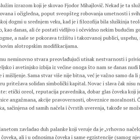
služim izrazom koji je skovao Fjodor Mihajlovič. Nekad je ta služ
vana i očigledna, poput sveopšteg robovanja umetnosti i svi
koj dogmi u srednjem veku, kad je i filozofija bila sluškinja teo
o, kao danas, ali će postati vidljivo i očevidno nekim budućim 
gme, a naše se pokorava tržištu i takozvanoj publici, uspehu, sl
ihovim alotropskim modifikacijama.
mu neminovno stvara preovlađujući utisak nestvarnosti i privi
eljsko i avetinjsko izbija iz većine onoga što nam se danas nud
 mišljenje. Sama stvar više nije bitna, već je važno samo da li p
oru pritežava solidan simbolički kapital. Novac i slava čak nisu n
lute: etički oreol, reputacija pravednika, dobar glas čoveka koji 
enice angažmana, akcije pravovernosti, obveznice moralnosti. Ča
čka, sačinjena od samih načela i čvrstih uverenja, takođe se mož
lanetom zavladao duh palanke koji veruje da je „vrhovno načel
čoveka, ali i u odnosima čoveka i same egzistencije (samog nje