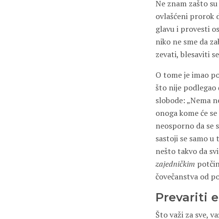
Ne znam zašto su 
ovlašćeni prorok 
glavu i provesti o
niko ne sme da za
zevati, blesaviti se
O tome je imao po
što nije podlegao
slobode: „Nema ne
onoga kome će se p
neosporno da se sv
sastoji se samo u 
nešto takvo da svi
zajedničkim
potčin
čovečanstva od po
Prevariti 
Što važi za sve, v