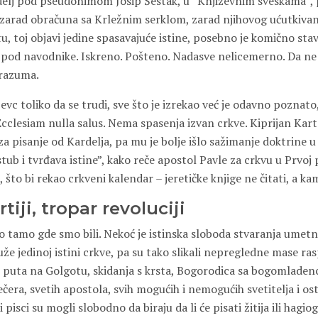
delj pod pseudonimom Josip Šestak, u “Književnim sveskama”,
arad obračuna sa Krležnim serklom, zarad njihovog ućutkivanja 
, toj objavi jedine spasavajuće istine, posebno je komično sta
 pod navodnike. Iskreno. Pošteno. Nadasve nelicemerno. Da ne
orazuma.
vc toliko da se trudi, sve što je izrekao već je odavno poznato,
Ecclesiam nulla salus. Nema spasenja izvan crkve. Kiprijan Kart
za pisanje od Kardelja, pa mu je bolje išlo sažimanje doktrine 
“stub i tvrđava istine”, kako reče apostol Pavle za crkvu u Prvoj 
što bi rekao crkveni kalendar – jeretičke knjige ne čitati, a kam
tiji, tropar revoluciji
 tamo gde smo bili. Nekoć je istinska sloboda stvaranja umet
uže jedinoj istini crkve, pa su tako slikali nepregledne mase ra
, puta na Golgotu, skidanja s krsta, Bogorodica sa bogomladen
ečera, svetih apostola, svih mogućih i nemogućih svetitelja i osta
i pisci su mogli slobodno da biraju da li će pisati žitija ili hagi