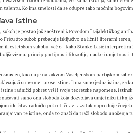
 nesavršeni i skloni zabludama, već sama Istorija, samo Vreme,
m talentu. Ko ima smelosti da se odupre tako moćnim bogovim
đava istine
, sukob je postao još zaoštreniji. Povodom “Dijalektičkog anti
Fricu što sukob prebacuje isključivo na lični i literarni teren, 
 ili estetskom sukobu, već o – kako Stanko Lasić interpretira
boljševizma: princip partijnosti filozofije, nauke i umjetnosti, t
dvosmislen, kao da je na kakvom Vaseljenskom partijskom saboru,
lesujući u mermer orose istine: “Ima samo jedna istina, za koj
te istine radnički pokret vrši i svoje teoretske napomene. Istins
načavati samo onu slobodu koja dozvoljava umjetniku ili knjiže
 kojom ide čitav radnički pokret, čitav razvitak naprednije čovjek
aranja’ van te istine, onda to znači da traži slobodu unošenja tu