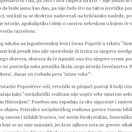
psenarstvu i sili, pa zato i biva raspeta na krst – nije sinulo n
o da bude jasno kao dan, pa nije čudo što na takvu jeretičku pom
ici, oni koji su se direktno nadovezali na hrišćansko nasleđe, p
e istorije, apokaliptiku i ideju o carstvu nebeskom u kojem će s
ivrečja razrešena.
sukoba na jugoslovenskoj levici Jovan Popović u tekstu “Sumr
nat koji pesnik ima nije opravdanje ili izvina za njegovu neodg
nego obaveza, obaveza da će ispuniti ono što njegovo vreme p
v ne postavlja neka pesnička škola, nego istorija čovečanstva. P
kova’, danas on trebada peva ‘Istine veka’”.
tariše Popovićeve reči, retorički se pitajući postoji li bolji cit
ražaja kako “socijalistički realizam nije uopće sebe smatrao ne
m Historijom”. Posebno mu zapadaju za oko sigurnost i smiren
ju objavu. Pristalice socijalističkog realizma govore tonom bibl
og zanosa i stilskih bravura, već suvim birokratskim, činovnički
u koje se ne sme sumnjati, jer kroz njihova usta ne govore nikak