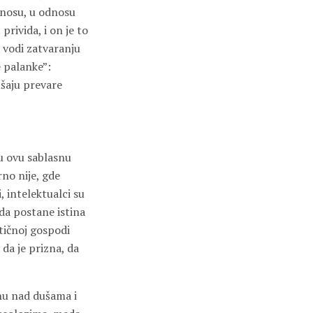
dnosu, u odnosu
rivida, i on je to
e vodi zatvaranju
e palanke”:
ušaju prevare
u ovu sablasnu
no nije, gde
, intelektualci su
 da postane istina
otičnoj gospodi
 da je prizna, da
inu nad dušama i