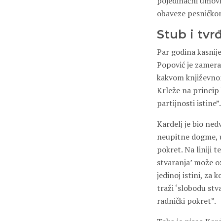
pojedinačni umovi,
obaveze pesničko
Stub i tvr
Par godina kasnije
Popović je zamerao 
kakvom književnom
Krleže na princip 
partijnosti istine”.
Kardelj je bio ne
neupitne dogme, uk
pokret. Na liniji 
stvaranja’ može oz
jedinoj istini, za
traži ‘slobodu stv
radnički pokret”.