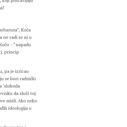
 koji postavljaju
a?
barbarusa”, Koča
a ne radi se ni o
 Koču – “napadu
j. princip
 pa je izricao
u se bori radnički
ka ‘sloboda
vniku da služi toj
ove misli. Ako neko
đih ideologija u