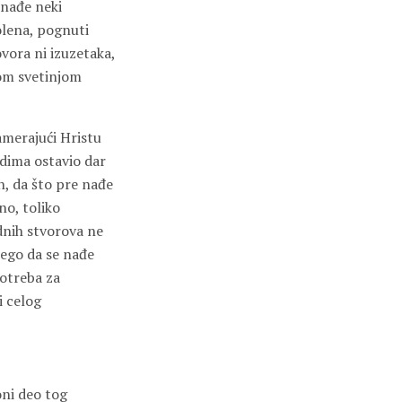
 nađe neki
olena, pognuti
ovora ni izuzetaka,
ćom svetinjom
amerajući Hristu
udima ostavio dar
n, da što pre nađe
no, toliko
ednih stvorova ne
nego da se nađe
potreba za
i celog
oni deo tog