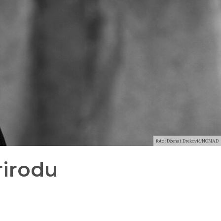
foto: Dženat Dreković/NOMAD
rirodu