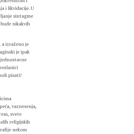
 pokrenutim i
i likvidacije. U
vljanje sintagme
 bude nikakvih
 a izraženo je
aginski je ipak
u jednostavne
poslanici
oli pisati!
nicima
speća, vaznesenja,
cem, svete
lih religijskih
ografije nekom