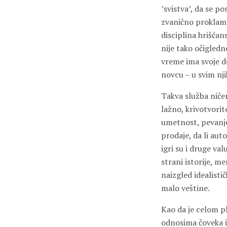
’svistva’, da se po
zvanično proklamo
disciplina hrišćans
nije tako očigledn
vreme ima svoje do
novcu – u svim nj
Takva služba niče
lažno, krivotvorit
umetnost, pevanje i
prodaje, da li aut
igri su i druge va
strani istorije, m
naizgled idealisti
malo veštine.
Kao da je celom p
odnosima čoveka i 