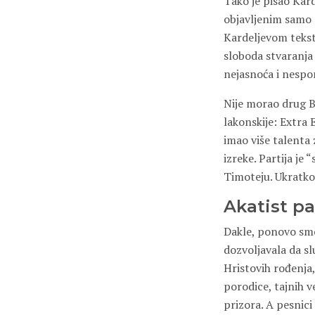
Tako je pisao Kar
objavljenim samo z
Kardeljevom tekstu
sloboda stvaranja
nejasnoća i nesp
Nije morao drug Be
lakonskije: Extra 
imao više talenta 
izreke. Partija je 
Timoteju. Ukratko, 
Akatist par
Dakle, ponovo smo
dozvoljavala da sl
Hristovih rođenja
porodice, tajnih v
prizora. A pesnici 