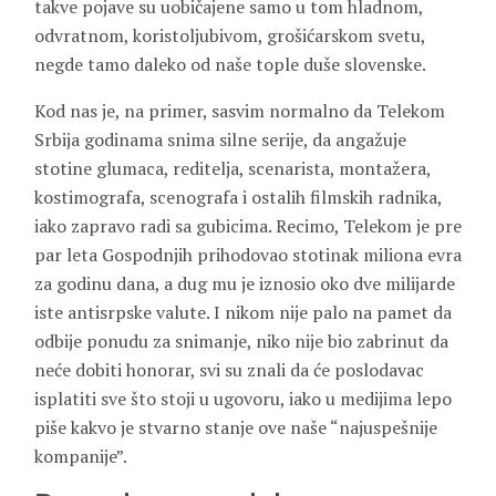
takve pojave su uobičajene samo u tom hladnom,
odvratnom, koristoljubivom, grošićarskom svetu,
negde tamo daleko od naše tople duše slovenske.
Kod nas je, na primer, sasvim normalno da Telekom
Srbija godinama snima silne serije, da angažuje
stotine glumaca, reditelja, scenarista, montažera,
kostimografa, scenografa i ostalih filmskih radnika,
iako zapravo radi sa gubicima. Recimo, Telekom je pre
par leta Gospodnjih prihodovao stotinak miliona evra
za godinu dana, a dug mu je iznosio oko dve milijarde
iste antisrpske valute. I nikom nije palo na pamet da
odbije ponudu za snimanje, niko nije bio zabrinut da
neće dobiti honorar, svi su znali da će poslodavac
isplatiti sve što stoji u ugovoru, iako u medijima lepo
piše kakvo je stvarno stanje ove naše “najuspešnije
kompanije”.