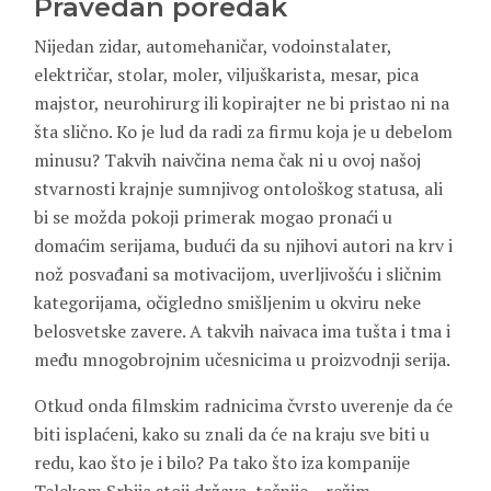
Pravedan
poredak
Nijedan zidar, automehaničar, vodoinstalater,
električar, stolar, moler, viljuškarista, mesar, pica
majstor, neurohirurg ili kopirajter ne bi pristao ni na
šta slično. Ko je lud da radi za firmu koja je u debelom
minusu? Takvih naivčina nema čak ni u ovoj našoj
stvarnosti krajnje sumnjivog ontološkog statusa, ali
bi se možda pokoji primerak mogao pronaći u
domaćim serijama, budući da su njihovi autori na krv i
nož posvađani sa motivacijom, uverljivošću i sličnim
kategorijama, očigledno smišljenim u okviru neke
belosvetske zavere. A takvih naivaca ima tušta i tma i
među mnogobrojnim učesnicima u proizvodnji serija.
Otkud onda filmskim radnicima čvrsto uverenje da će
biti isplaćeni, kako su znali da će na kraju sve biti u
redu, kao što je i bilo? Pa tako što iza kompanije