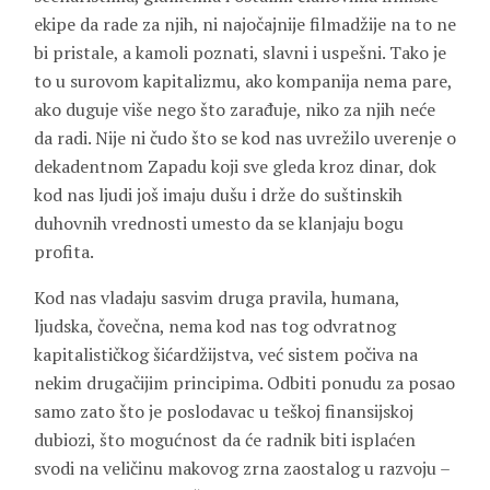
ekipe da rade za njih, ni najočajnije filmadžije na to ne
bi pristale, a kamoli poznati, slavni i uspešni. Tako je
to u surovom kapitalizmu, ako kompanija nema pare,
ako duguje više nego što zarađuje, niko za njih neće
da radi. Nije ni čudo što se kod nas uvrežilo uverenje o
dekadentnom Zapadu koji sve gleda kroz dinar, dok
kod nas ljudi još imaju dušu i drže do suštinskih
duhovnih vrednosti umesto da se klanjaju bogu
profita.
Kod nas vladaju sasvim druga pravila, humana,
ljudska, čovečna, nema kod nas tog odvratnog
kapitalističkog šićardžijstva, već sistem počiva na
nekim drugačijim principima. Odbiti ponudu za posao
samo zato što je poslodavac u teškoj finansijskoj
dubiozi, što mogućnost da će radnik biti isplaćen
svodi na veličinu makovog zrna zaostalog u razvoju –