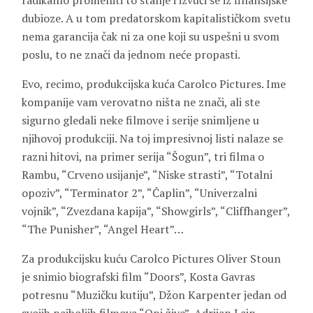
radikalno promeniti to stanje i izvući se iz finansijske
dubioze. A u tom predatorskom kapitalističkom svetu
nema garancija čak ni za one koji su uspešni u svom
poslu, to ne znači da jednom neće propasti.
Evo, recimo, produkcijska kuća Carolco Pictures. Ime
kompanije vam verovatno ništa ne znači, ali ste
sigurno gledali neke filmove i serije snimljene u
njihovoj produkciji. Na toj impresivnoj listi nalaze se
razni hitovi, na primer serija “Šogun”, tri filma o
Rambu, “Crveno usijanje”, “Niske strasti”, “Totalni
opoziv”, “Terminator 2”, “Čaplin”, “Univerzalni
vojnik”, “Zvezdana kapija”, “Showgirls”, “Cliffhanger”,
“The Punisher”, “Angel Heart”…
Za produkcijsku kuću Carolco Pictures Oliver Stoun
je snimio biografski film “Doors”, Kosta Gavras
potresnu “Muzičku kutiju”, Džon Karpenter jedan od