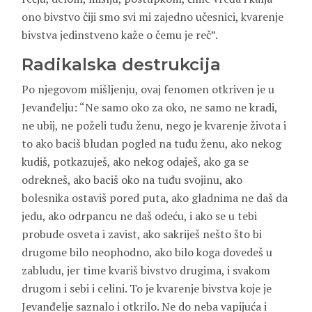
ono bivstvo čiji smo svi mi zajedno učesnici, kvarenje
bivstva jedinstveno kaže o čemu je reč”.
Radikalska destrukcija
Po njegovom mišljenju, ovaj fenomen otkriven je u
Jevanđelju: “Ne samo oko za oko, ne samo ne kradi,
ne ubij, ne poželi tuđu ženu, nego je kvarenje života i
to ako baciš bludan pogled na tuđu ženu, ako nekog
kudiš, potkazuješ, ako nekog odaješ, ako ga se
odrekneš, ako baciš oko na tuđu svojinu, ako
bolesnika ostaviš pored puta, ako gladnima ne daš da
jedu, ako odrpancu ne daš odeću, i ako se u tebi
probude osveta i zavist, ako sakriješ nešto što bi
drugome bilo neophodno, ako bilo koga dovedeš u
zabludu, jer time kvariš bivstvo drugima, i svakom
drugom i sebi i celini. To je kvarenje bivstva koje je
Jevanđelje saznalo i otkrilo. Ne do neba vapijuća i