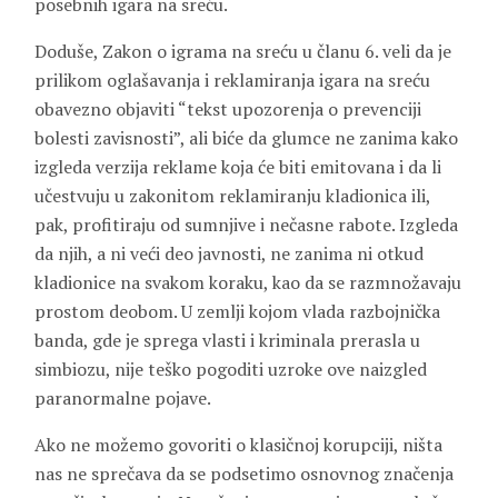
posebnih igara na sreću.
Doduše, Zakon o igrama na sreću u članu 6. veli da je
prilikom oglašavanja i reklamiranja igara na sreću
obavezno objaviti “tekst upozorenja o prevenciji
bolesti zavisnosti”, ali biće da glumce ne zanima kako
izgleda verzija reklame koja će biti emitovana i da li
učestvuju u zakonitom reklamiranju kladionica ili,
pak, profitiraju od sumnjive i nečasne rabote. Izgleda
da njih, a ni veći deo javnosti, ne zanima ni otkud
kladionice na svakom koraku, kao da se razmnožavaju
prostom deobom. U zemlji kojom vlada razbojnička
banda, gde je sprega vlasti i kriminala prerasla u
simbiozu, nije teško pogoditi uzroke ove naizgled
paranormalne pojave.
Ako ne možemo govoriti o klasičnoj korupciji, ništa
nas ne sprečava da se podsetimo osnovnog značenja