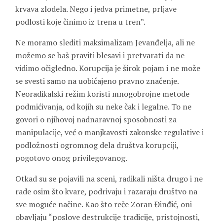
krvava zlodela. Nego i jedva primetne, prljave
podlosti koje činimo iz trena u tren”.
Ne moramo slediti maksimalizam Jevanđelja, ali ne
možemo se baš praviti blesavi i pretvarati da ne
vidimo očigledno. Korupcija je širok pojam i ne može
se svesti samo na uobičajeno pravno značenje.
Neoradikalski režim koristi mnogobrojne metode
podmićivanja, od kojih su neke čak i legalne. To ne
govori o njihovoj nadnaravnoj sposobnosti za
manipulacije, već o manjkavosti zakonske regulative i
podložnosti ogromnog dela društva korupciji,
pogotovo onog privilegovanog.
Otkad su se pojavili na sceni, radikali ništa drugo i ne
rade osim što kvare, podrivaju i razaraju društvo na
sve moguće načine. Kao što reče Zoran Đinđić, oni
obavljaju “poslove destrukcije tradicije, pristojnosti,