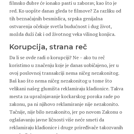
filmsko đubre će ionako pasti u zaborav, kao što je
red. Ko uopšte danas gleda te filmove? Za razliku od
tih beznačajnih besmislica, srpska genijalna
ostvarenja očekuje svetla budućnost i dug život,
možda duži čak i od životnog veka vilinog konjica.
Korupcija, strana reč
Da li se ovde radi o korupciji? Ne – ako tu reč
koristimo u značenju koje je danas uobičajeno, jer u
ovoj poslovnoj transakciji nema ničeg nezakonitog.
Baš kao što nema ničeg nezakonitog u tome što
velikani našeg glumišta reklamiraju kladionice. Takva
mesta za upražnjavanje kockarskog poroka rade po
zakonu, pa ni njihovo reklamiranje nije nezakonito.
Tačnije, nije bilo nezakonito, jer po novom Zakonu o
oglašavanju javne ličnosti više neće smeti da
reklamiraju kladionice i druge priređivače takozvanih