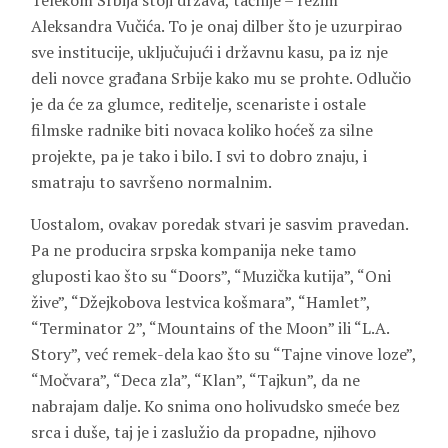
Telekom Srbija stoji država, tačnije – režim
Aleksandra Vučića. To je onaj dilber što je uzurpirao
sve institucije, uključujući i državnu kasu, pa iz nje
deli novce građana Srbije kako mu se prohte. Odlučio
je da će za glumce, reditelje, scenariste i ostale
filmske radnike biti novaca koliko hoćeš za silne
projekte, pa je tako i bilo. I svi to dobro znaju, i
smatraju to savršeno normalnim.
Uostalom, ovakav poredak stvari je sasvim pravedan.
Pa ne producira srpska kompanija neke tamo
gluposti kao što su “Doors”, “Muzička kutija”, “Oni
žive”, “Džejkobova lestvica košmara”, “Hamlet”,
“Terminator 2”, “Mountains of the Moon” ili “L.A.
Story”, već remek-dela kao što su “Tajne vinove loze”,
“Močvara”, “Deca zla”, “Klan”, “Tajkun”, da ne
nabrajam dalje. Ko snima ono holivudsko smeće bez
srca i duše, taj je i zaslužio da propadne, njihovo