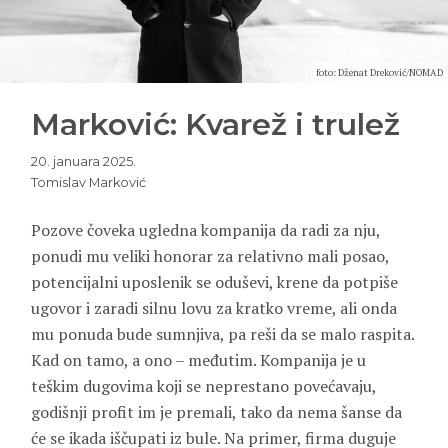
foto: Dženat Dreković/NOMAD
Marković: Kvarež i trulež
20. januara 2025.
Tomislav Marković
Pozove čoveka ugledna kompanija da radi za nju,
ponudi mu veliki honorar za relativno mali posao,
potencijalni uposlenik se oduševi, krene da potpiše
ugovor i zaradi silnu lovu za kratko vreme, ali onda
mu ponuda bude sumnjiva, pa reši da se malo raspita.
Kad on tamo, a ono – međutim. Kompanija je u
teškim dugovima koji se neprestano povećavaju,
godišnji profit im je premali, tako da nema šanse da
će se ikada iščupati iz bule. Na primer, firma duguje