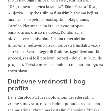
svojih najboljih filmova “Oni žive”, Adrijan Lajn
“Džejkobovu lestvicu košmara”, Ejbel Ferara “Kralja
Njujorka”… Uprkos silnim filmskim hitovima koji su
imali veliki uspeh na bioskopskim blagajnama,
Carolco Pictures je na kraju slavno propao,
bankrotirao, otišao na doboš. Kombinacija
blokbastera sa niskobudžetnim umetničkim
filmovima, nečuveno visoki honorari filmskih zvezda
kao što su Švarceneger ili Stalone, izgubljeni sudski
procesi, razni loši poslovni potezi – doveli su kuću do
propasti. Tržište ne zna za milost i ne mari mnogo za
staru slavu.
Duhovne vrednosti i bog
profita
Da je Carolco Pictures polovinom devedesetih, u
vreme sunovrata, nekim čudom ponudio rediteljima,
scenaristima, glumcima i ostalim članovima filmske