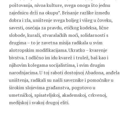
poštovanja, nivoa kulture, svega onoga što jednu
zajednicu drži na okupu”. Brisanje razlike između
dobra i zla, uništenje svega boljeg i višeg u čoveku,
savesti, osećaja za pravdu, etičkog kodeksa, lične
slobode, kuraži, stvaralačkih moći, solidarnosti s
drugima – to je zavetna misija radikala u svim
alotropskim modifikacijama. Ukratko – kvarenje
bivstva. I odlično im idu kvarež i trulež, baš kao i
njihovim kolegama socijalistima, i svim drugim
narodnjacima. U toj raboti dostojnoj Abadona, anđela
uništenja, radikali su našli saveznike i pomoćnike u
širokim slojevima građanstva, pogotovo u
umetničkoj, spisateljskoj, akademskoj, crkvenoj,
medijskoj i svakoj drugoj eliti.