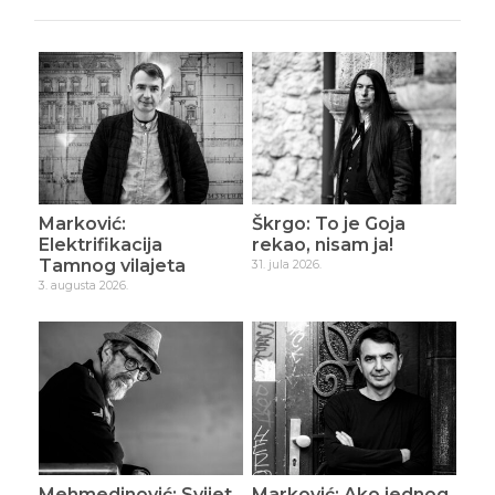
Marković:
Škrgo: To je Goja
Elektrifikacija
rekao, nisam ja!
Tamnog vilajeta
31. jula 2026.
3. augusta 2026.
Mehmedinović: Svijet
Marković: Ako jednog