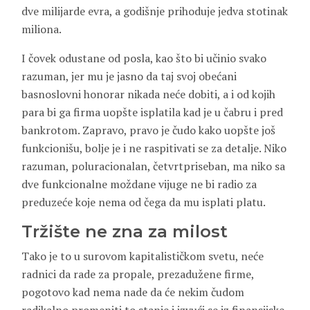
dve milijarde evra, a godišnje prihoduje jedva stotinak
miliona.
I čovek odustane od posla, kao što bi učinio svako
razuman, jer mu je jasno da taj svoj obećani
basnoslovni honorar nikada neće dobiti, a i od kojih
para bi ga firma uopšte isplatila kad je u čabru i pred
bankrotom. Zapravo, pravo je čudo kako uopšte još
funkcionišu, bolje je i ne raspitivati se za detalje. Niko
razuman, poluracionalan, četvrtpriseban, ma niko sa
dve funkcionalne moždane vijuge ne bi radio za
preduzeće koje nema od čega da mu isplati platu.
Tržište ne zna za milost
Tako je to u surovom kapitalističkom svetu, neće
radnici da rade za propale, prezadužene firme,
pogotovo kad nema nade da će nekim čudom