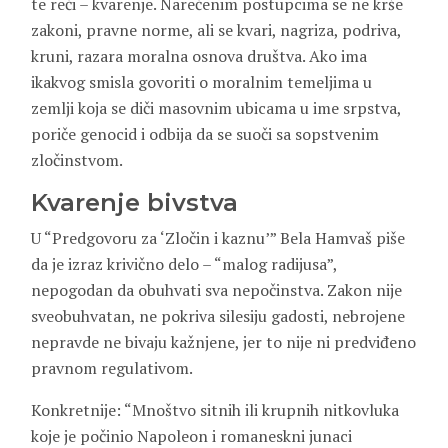
te reči – kvarenje. Narečenim postupcima se ne krše
zakoni, pravne norme, ali se kvari, nagriza, podriva,
kruni, razara moralna osnova društva. Ako ima
ikakvog smisla govoriti o moralnim temeljima u
zemlji koja se diči masovnim ubicama u ime srpstva,
poriče genocid i odbija da se suoči sa sopstvenim
zločinstvom.
Kvarenje bivstva
U “Predgovoru za ‘Zločin i kaznu’” Bela Hamvaš piše
da je izraz krivično delo – “malog radijusa”,
nepogodan da obuhvati sva nepočinstva. Zakon nije
sveobuhvatan, ne pokriva silesiju gadosti, nebrojene
nepravde ne bivaju kažnjene, jer to nije ni predviđeno
pravnom regulativom.
Konkretnije: “Mnoštvo sitnih ili krupnih nitkovluka
koje je počinio Napoleon i romaneskni junaci