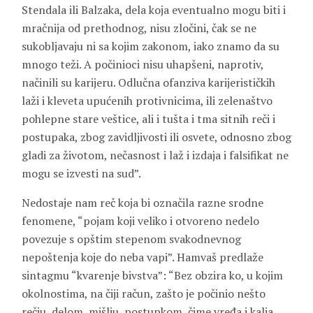
Stendala ili Balzaka, dela koja eventualno mogu biti i
mračnija od prethodnog, nisu zločini, čak se ne
sukobljavaju ni sa kojim zakonom, iako znamo da su
mnogo teži. A počinioci nisu uhapšeni, naprotiv,
načinili su karijeru. Odlučna ofanziva karijerističkih
laži i kleveta upućenih protivnicima, ili zelenaštvo
pohlepne stare veštice, ali i tušta i tma sitnih reči i
postupaka, zbog zavidljivosti ili osvete, odnosno zbog
gladi za životom, nečasnost i laž i izdaja i falsifikat ne
mogu se izvesti na sud”.
Nedostaje nam reč koja bi označila razne srodne
fenomene, “pojam koji veliko i otvoreno nedelo
povezuje s opštim stepenom svakodnevnog
nepoštenja koje do neba vapi”. Hamvaš predlaže
sintagmu “kvarenje bivstva”: “Bez obzira ko, u kojim
okolnostima, na čiji račun, zašto je počinio nešto
rečju, delom, mišlju, postupkom, čime vređa i kalja