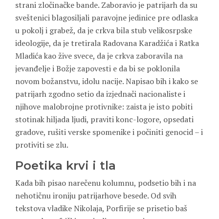
strani zločinačke bande. Zaboravio je patrijarh da su
sveštenici blagosiljali paravojne jedinice pre odlaska
u pokolj i grabež, da je crkva bila stub velikosrpske
ideologije, da je tretirala Radovana Karadžića i Ratka
Mladića kao žive svece, da je crkva zaboravila na
jevanđelje i Božje zapovesti e da bi se poklonila
novom božanstvu, idolu nacije. Napisao bih i kako se
patrijarh zgodno setio da izjednači nacionaliste i
njihove malobrojne protivnike: zaista je isto pobiti
stotinak hiljada ljudi, praviti konc-logore, opsedati
gradove, rušiti verske spomenike i počiniti genocid – i
protiviti se zlu.
Poetika krvi i tla
Kada bih pisao narečenu kolumnu, podsetio bih i na
nehotičnu ironiju patrijarhove besede. Od svih
tekstova vladike Nikolaja, Porfirije se prisetio baš