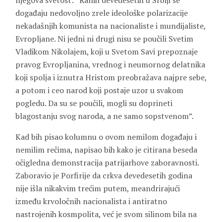
njegova svetost: “Ranih devedesetih u Srbiji se
događaju nedovoljno zrele ideološke polarizacije
nekadašnjih komunista na nacionaliste i mundijaliste,
Evropljane. Ni jedni ni drugi nisu se poučili Svetim
Vladikom Nikolajem, koji u Svetom Savi prepoznaje
pravog Evropljanina, vrednog i neumornog delatnika
koji spolja i iznutra Hristom preobražava najpre sebe,
a potom i ceo narod koji postaje uzor u svakom
pogledu. Da su se poučili, mogli su doprineti
blagostanju svog naroda, a ne samo sopstvenom”.
Kad bih pisao kolumnu o ovom nemilom događaju i
nemilim rečima, napisao bih kako je citirana beseda
očigledna demonstracija patrijarhove zaboravnosti.
Zaboravio je Porfirije da crkva devedesetih godina
nije išla nikakvim trećim putem, meandrirajući
između krvoločnih nacionalista i antiratno
nastrojenih kosmpolita, već je svom silinom bila na