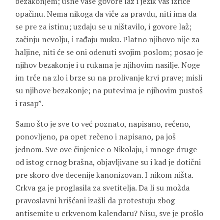
bezakonjem; usne vaše govore laž i jezik vaš izriče
opačinu. Nema nikoga da viče za pravdu, niti ima da
se pre za istinu; uzdaju se u ništavilo, i govore laž;
začinju nevolju, i rađaju muku. Platno njihovo nije za
haljine, niti će se oni odenuti svojim poslom; posao je
njihov bezakonje i u rukama je njihovim nasilje. Noge
im trče na zlo i brze su na prolivanje krvi prave; misli
su njihove bezakonje; na putevima je njihovim pustoš
i rasap”.
Samo što je sve to već poznato, napisano, rečeno,
ponovljeno, pa opet rečeno i napisano, pa još
jednom. Sve ove činjenice o Nikolaju, i mnoge druge
od istog crnog brašna, objavljivane su i kad je dotični
pre skoro dve decenije kanonizovan. I nikom ništa.
Crkva ga je proglasila za svetitelja. Da li su možda
pravoslavni hrišćani izašli da protestuju zbog
antisemite u crkvenom kalendaru? Nisu, sve je prošlo