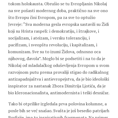
tokom holokausta. Obrušio se tu Evropljanin Nikolaj
na sve pošasti modernog doba, praktično na sve ono
što Evropu čini Evropom, pa za sve to optužio
Jevreje: “Sva moderna gesla evropska sastavili su Židi
koji su Hrista raspeli: i demokratiju, i štrajkove, i
socijalizam, i ateizam, i versku toleranciju, i
pacifizam, i sveopštu revoluciju, i kapitalizam, i
komunizam. Sve su to izumi Židova, odnosno oca
njihovog, đavola”. Moglo bi se podsetiti i na to da je
Nikolaj od mladalačkog oduševljenja Evropom u svom
razvojnom putu prema provaliji stigao do radikalnog
antizapadnjaštva i antievropejstva, da je bio ideološki
inspirator za nastanak Zbora Dimitrija Ljotića, da je
bio kleronacionalista, antimodernista i teški desničar.
Tako bi otprilike izgledala prva polovina kolumne, a
posle bih se već snašao. Svašta je još besedio patrijarh
Porfirije, ima tu inspirativnih fragmenata. Na primer,