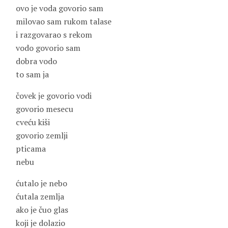
ovo je voda govorio sam
milovao sam rukom talase
i razgovarao s rekom
vodo govorio sam
dobra vodo
to sam ja
čovek je govorio vodi
govorio mesecu
cveću kiši
govorio zemlji
pticama
nebu
ćutalo je nebo
ćutala zemlja
ako je čuo glas
koji je dolazio