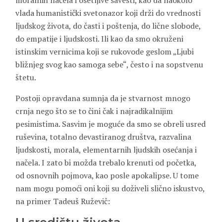
moralnih načela i osetljive savesti, kao da naokolo
vlada humanistički svetonazor koji drži do vrednosti
ljudskog života, do časti i poštenja, do lične slobode,
do empatije i ljudskosti. Ili kao da smo okruženi
istinskim vernicima koji se rukovode geslom „Ljubi
bližnjeg svog kao samoga sebe“, često i na sopstvenu
štetu.
Postoji opravdana sumnja da je stvarnost mnogo
crnja nego što se to čini čak i najradikalnijim
pesimistima. Sasvim je moguće da smo se obreli usred
ruševina, totalno devastiranog društva, razvalina
ljudskosti, morala, elementarnih ljudskih osećanja i
načela. I zato bi možda trebalo krenuti od početka,
od osnovnih pojmova, kao posle apokalipse. U tome
nam mogu pomoći oni koji su doživeli slično iskustvo,
na primer Tadeuš Ruževič: