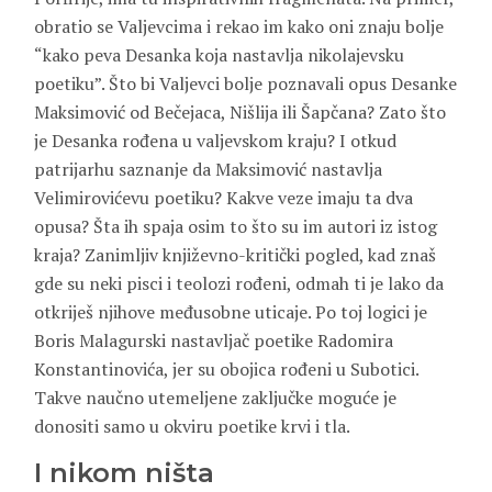
obratio se Valjevcima i rekao im kako oni znaju bolje
“kako peva Desanka koja nastavlja nikolajevsku
poetiku”. Što bi Valjevci bolje poznavali opus Desanke
Maksimović od Bečejaca, Nišlija ili Šapčana? Zato što
je Desanka rođena u valjevskom kraju? I otkud
patrijarhu saznanje da Maksimović nastavlja
Velimirovićevu poetiku? Kakve veze imaju ta dva
opusa? Šta ih spaja osim to što su im autori iz istog
kraja? Zanimljiv književno-kritički pogled, kad znaš
gde su neki pisci i teolozi rođeni, odmah ti je lako da
otkriješ njihove međusobne uticaje. Po toj logici je
Boris Malagurski nastavljač poetike Radomira
Konstantinovića, jer su obojica rođeni u Subotici.
Takve naučno utemeljene zaključke moguće je
donositi samo u okviru poetike krvi i tla.
I nikom ništa