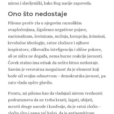
mirno i slavljenički, kako Bog nacije zapoveda.
Ono što nedostaje
Pišemo protiv zla u njegovim raznolikim
ovaploćenjima, žigošemo negativne pojave,
nacionalizam, šovinizam, mržnju, korupciju, kriminal,
krvoločne ideologije, ratne zločince i njihove
inspiratore, zlikovačku inteligenciju i slične pokore,
ali se ništa ne događa, nema burne reakcije javnosti.
Čovek stalno ima utisak da nešto bitno nedostaje.
Sasvim je verovatna mogućnost da je element koji
bode oči svojim odsustvom – demokratska javnost, pa
zato vlada opšte gluvilo.
Prosto, mi pišemo kao da vladajući sistem vrednosti
podrazumeva da ne treba krasti, lagati, ubijati,
mrzeti druge narode i konfesije, da je ratni zločin –
zločin (što i sama reč kaže), da je antisemitizam