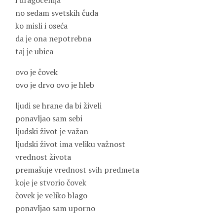
i dragocenija
no sedam svetskih čuda
ko misli i oseća
da je ona nepotrebna
taj je ubica
ovo je čovek
ovo je drvo ovo je hleb
ljudi se hrane da bi živeli
ponavljao sam sebi
ljudski život je važan
ljudski život ima veliku važnost
vrednost života
premašuje vrednost svih predmeta
koje je stvorio čovek
čovek je veliko blago
ponavljao sam uporno