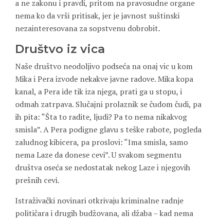
a ne zakonu i pravdi, pritom na pravosudne organe
nema ko da vrši pritisak, jer je javnost suštinski
nezainteresovana za sopstvenu dobrobit.
Društvo iz vica
Naše društvo neodoljivo podseća na onaj vic u kom
Mika i Pera izvode nekakve javne radove. Mika kopa
kanal, a Pera ide tik iza njega, prati ga u stopu, i
odmah zatrpava. Slučajni prolaznik se čudom čudi, pa
ih pita: “Šta to radite, ljudi? Pa to nema nikakvog
smisla”. A Pera podigne glavu s teške rabote, pogleda
zaludnog kibicera, pa proslovi: “Ima smisla, samo
nema Laze da donese cevi”. U svakom segmentu
društva oseća se nedostatak nekog Laze i njegovih
prešnih cevi.
Istraživački novinari otkrivaju kriminalne radnje
političara i drugih budžovana, ali džaba – kad nema