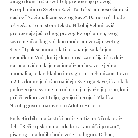
onog u kom friški svetitelj prepoznaje pravog
Evropljanina u Svetom Savi. Taj tekst na nesreću nosi
naslov “Nacionalizam svetog Save”. Da nesreća bude
još veća, u tom istom tekstu Nikolaj Velimirović
prepoznaje još jednog pravog Evropljanina, svog
savremenika, kog vidi kao modernu verziju svetog
Save: “Ipak se mora odati priznanje sadašnjem
nemačkom Vođi, koji je kao prost zanatlija i čovek iz
naroda uvideo da je nacionalizam bez vere jedna
anomalija, jedan hladan i nesiguran mehanizam. I evo
u 20. veku on je došao na ideju Svetoga Save, i kao laik
poduzeo je u svome narodu onaj najvažniji posao, koji
priliči jedino svetitelju, geniju i heroju.“ Vladika
Nikolaj govori, naravno, o Adolfu Hitleru.
Podsetio bih i na žestoki antisemitizam Nikolajev iz
dela “Reči srpskom narodu kroz tamnički prozor”,
pisanog – da ludilo bude veće – u logoru Dahau,