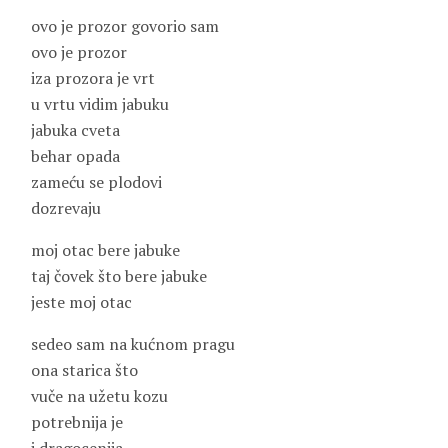
ovo je prozor govorio sam
ovo je prozor
iza prozora je vrt
u vrtu vidim jabuku
jabuka cveta
behar opada
zameću se plodovi
dozrevaju
moj otac bere jabuke
taj čovek što bere jabuke
jeste moj otac
sedeo sam na kućnom pragu
ona starica što
vuče na užetu kozu
potrebnija je