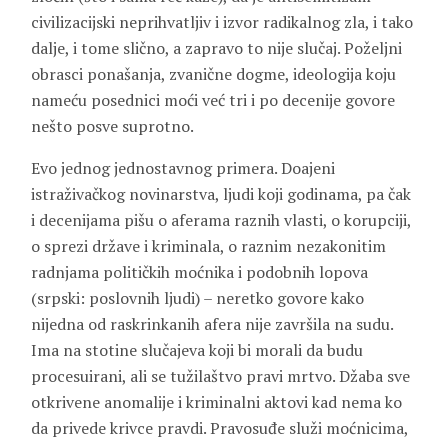
civilizacijski neprihvatljiv i izvor radikalnog zla, i tako
dalje, i tome slično, a zapravo to nije slučaj. Poželjni
obrasci ponašanja, zvanične dogme, ideologija koju
nameću posednici moći već tri i po decenije govore
nešto posve suprotno.
Evo jednog jednostavnog primera. Doajeni
istraživačkog novinarstva, ljudi koji godinama, pa čak
i decenijama pišu o aferama raznih vlasti, o korupciji,
o sprezi države i kriminala, o raznim nezakonitim
radnjama političkih moćnika i podobnih lopova
(srpski: poslovnih ljudi) – neretko govore kako
nijedna od raskrinkanih afera nije završila na sudu.
Ima na stotine slučajeva koji bi morali da budu
procesuirani, ali se tužilaštvo pravi mrtvo. Džaba sve
otkrivene anomalije i kriminalni aktovi kad nema ko
da privede krivce pravdi. Pravosuđe služi moćnicima,