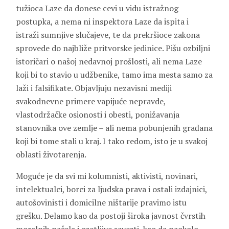
tužioca Laze da donese cevi u vidu istražnog
postupka, a nema ni inspektora Laze da ispita i
istraži sumnjive slučajeve, te da prekršioce zakona
sprovede do najbliže pritvorske jedinice. Pišu ozbiljni
istoričari o našoj nedavnoj prošlosti, ali nema Laze
koji bi to stavio u udžbenike, tamo ima mesta samo za
laži i falsifikate. Objavljuju nezavisni mediji
svakodnevne primere vapijuće nepravde,
vlastodržačke osionosti i obesti, ponižavanja
stanovnika ove zemlje – ali nema pobunjenih građana
koji bi tome stali u kraj. I tako redom, isto je u svakoj
oblasti životarenja.
Moguće je da svi mi kolumnisti, aktivisti, novinari,
intelektualci, borci za ljudska prava i ostali izdajnici,
autošovinisti i domicilne ništarije pravimo istu
grešku. Delamo kao da postoji široka javnost čvrstih