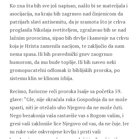
Ko zna šta bih sve još napisao, našlo bi se materijala i
asocijacija, na kraju bih zagrmeo nad činjenicom da
patrijarh slavi antisemitu, da je sramota što je crkva
proglasila Nikolaja svetiteljem, zgražavao bih se nad
lažnim prorocima, sipao bih drvlje i kamenje na crkvu
koja je Hrista zamenila nacijom, te zaključio da nam
nema spasa. Ili bih pravednički gnev zaogrnuo
humorom, da mu bude toplije. Ili bih naveo neki
gromopucatelni odlomak iz biblijskih proroka, po
sistemu klin se klinom izbija.
Recimo, furiozne reči proroka Isaije sa početka 59.
glave: “Gle, nije okraćala ruka Gospodnja da ne može
spasti, niti je otežalo uho Njegovo da ne može čuti.
Nego bezakonja vaša rastaviše vas s Bogom vašim, i
gresi vaši zakloniše lice Njegovo od vas, da ne čuje. Jer
su ruke vaše oskvrnjene krvlju i prsti vaši