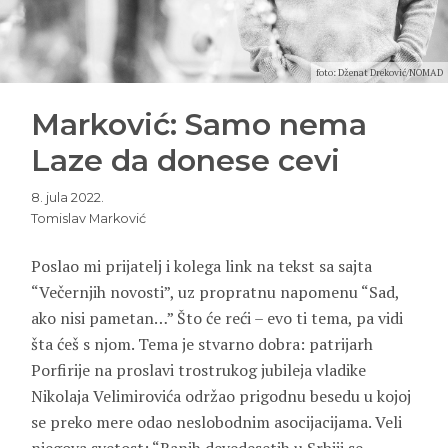
foto: Dženat Dreković/NOMAD
Marković: Samo nema
Laze da donese cevi
8. jula 2022.
Tomislav Marković
Poslao mi prijatelj i kolega link na tekst sa sajta
“Večernjih novosti”, uz propratnu napomenu “Sad,
ako nisi pametan…” Što će reći – evo ti tema, pa vidi
šta ćeš s njom. Tema je stvarno dobra: patrijarh
Porfirije na proslavi trostrukog jubileja vladike
Nikolaja Velimirovića održao prigodnu besedu u kojoj
se preko mere odao neslobodnim asocijacijama. Veli