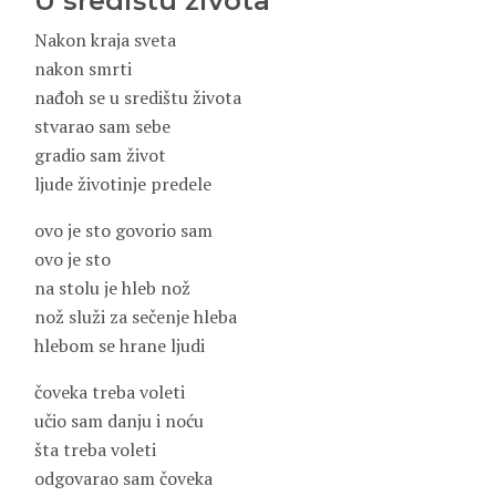
U središtu života
Nakon kraja sveta
nakon smrti
nađoh se u središtu života
stvarao sam sebe
gradio sam život
ljude životinje predele
ovo je sto govorio sam
ovo je sto
na stolu je hleb nož
nož služi za sečenje hleba
hlebom se hrane ljudi
čoveka treba voleti
učio sam danju i noću
šta treba voleti
odgovarao sam čoveka