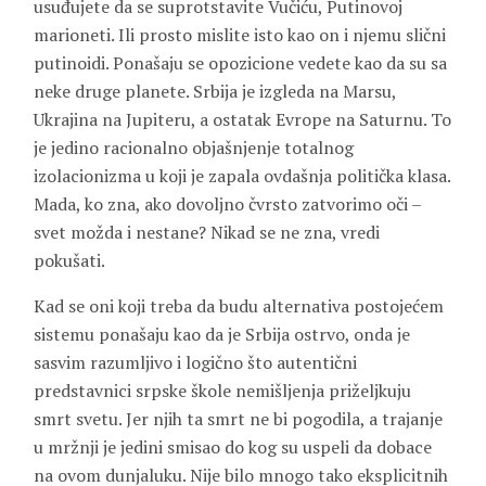
usuđujete da se suprotstavite Vučiću, Putinovoj
marioneti. Ili prosto mislite isto kao on i njemu slični
putinoidi. Ponašaju se opozicione vedete kao da su sa
neke druge planete. Srbija je izgleda na Marsu,
Ukrajina na Jupiteru, a ostatak Evrope na Saturnu. To
je jedino racionalno objašnjenje totalnog
izolacionizma u koji je zapala ovdašnja politička klasa.
Mada, ko zna, ako dovoljno čvrsto zatvorimo oči –
svet možda i nestane? Nikad se ne zna, vredi
pokušati.
Kad se oni koji treba da budu alternativa postojećem
sistemu ponašaju kao da je Srbija ostrvo, onda je
sasvim razumljivo i logično što autentični
predstavnici srpske škole nemišljenja priželjkuju
smrt svetu. Jer njih ta smrt ne bi pogodila, a trajanje
u mržnji je jedini smisao do kog su uspeli da dobace
na ovom dunjaluku. Nije bilo mnogo tako eksplicitnih