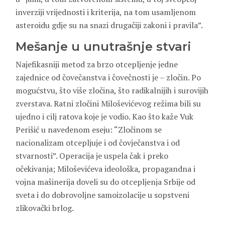
inverziji vrijednosti i kriterija, na tom usamljenom
asteroidu gdje su na snazi drugačiji zakoni i pravila”.
Mešanje u unutrašnje stvari
Najefikasniji metod za brzo otcepljenje jedne
zajednice od čovečanstva i čovečnosti je – zločin. Po
mogućstvu, što više zločina, što radikalnijih i surovijih
zverstava. Ratni zločini Miloševićevog režima bili su
ujedno i cilj ratova koje je vodio. Kao što kaže Vuk
Perišić u navedenom eseju: “Zločinom se
nacionalizam otcepljuje i od čovječanstva i od
stvarnosti”. Operacija je uspela čak i preko
očekivanja; Miloševićeva ideološka, propagandna i
vojna mašinerija doveli su do otcepljenja Srbije od
sveta i do dobrovoljne samoizolacije u sopstveni
zlikovački brlog.