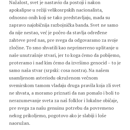
Nažalost, svet je nastavio da postoji i nakon
apokalipse u režiji velikosrpskih nacionalista,
odnosno onih koji se tako predstavljaju, mada su
zapravo najobičnija razbojnička banda. Svet ne samo
da nije nestao, već je počeo da stavlja određene
zahteve pred nas, pre svega da odgovaramo za svoje
zločine. To smo shvatili kao neprimereno uplitanje u
naše unutrašnje stvari, jer to koga ćemo da pobijemo,
proteramo i nad kim ćemo da izvršimo genocid – to je
samo naša stvar (srpski: cosa nostra). Na našem
usamljenom asteriodu okruženom večnom
svemirskom tamom vladaju druga pravila koja zli svet
ne shvata, a moramo priznati da nas pomalo i boli to
nerazumevanje sveta za naš folklor i lokalne običaje,
pre svega za našu genuinu potrebu da povremeno
nekog prikoljemo, pogotovo ako je slabiji i loše
naoružan.