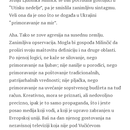
Srbiju Ljubinka Milinčić se baš potrudila gostujući u
“Utisku nedelje”, pa je smislila zanimljivu sintagmu.
Veli ona da je ono što se događa u Ukrajini
“primoravanje na mir”.
Aha. Tako se zove agresija na susednu zemlju.
Zanimljiva opservacija. Mogla bi gospođa Milinčić da
proširi svoju maštovitu definiciju i na druge oblasti.
Po njenoj logici, ne kaže se silovanje, nego
primoravanje na ljubav; nije nasilje u porodici, nego
primoravanje na poštovanje tradicionalnih,
patrijarhalnih vrednosti; nije pljačka, nego
primoravanje na uvećanje sopstvenog budžeta na tuđ
račun. Kreativno, mora se priznati, ali nedovoljno
precizno, ipak je to samo propaganda, što i jeste
posao medija koji vodi, a koji je upravo zabranjen u
Evropskoj uniji. Baš na dan njenog gostovanja na
nezavisnoj televiziji koja nije pod Vučićevom