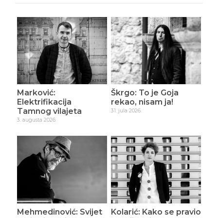
Marković:
Škrgo: To je Goja
Elektrifikacija
rekao, nisam ja!
Tamnog vilajeta
31. jula 2026.
3. augusta 2026.
Mehmedinović: Svijet
Kolarić: Kako se pravio