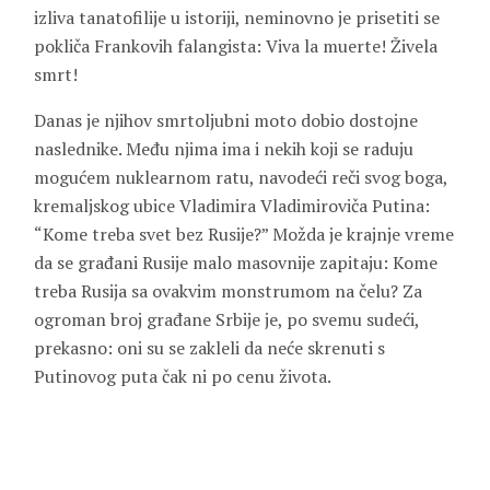
izliva tanatofilije u istoriji, neminovno je prisetiti se
pokliča Frankovih falangista: Viva la muerte! Živela
smrt!
Danas je njihov smrtoljubni moto dobio dostojne
naslednike. Među njima ima i nekih koji se raduju
mogućem nuklearnom ratu, navodeći reči svog boga,
kremaljskog ubice Vladimira Vladimiroviča Putina:
“Kome treba svet bez Rusije?” Možda je krajnje vreme
da se građani Rusije malo masovnije zapitaju: Kome
treba Rusija sa ovakvim monstrumom na čelu? Za
ogroman broj građane Srbije je, po svemu sudeći,
prekasno: oni su se zakleli da neće skrenuti s
Putinovog puta čak ni po cenu života.