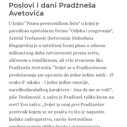
Poslovi i dani Pradžneša
Avetovića
U knjizi “Pisma prestoničkom listu” u kojoj je
parodirao epistolarnu formu “Odjeka i reagovanja”,
Aristid Teofanović (heteronim Slobodana
Blagojevića) je u satiričnoj formi pisao o odnosu
militantnog duha zatvorenosti prema svetu,
oličenom u izmišljenom, ali vrlo stvarnom liku
Pradžneša Avetovića. “Svijet se u Pradžnešovom
predočavanju sav uprostio do jedne jedine misli – Il’
ovako il’ nikako – i jedne jedine emocije,
naredbodavalačkog karaktera – Ima da me se voli!”,
piše Teofanović. A zašto je Pradžneš toliko kivan na
svet? Evo zašto: „Svijet je onaj prvi Pradžnešov
protivnik kojem se ne prašta to što je napustio
ljudsko zadrugarstvo, razvio Avetovićima
neodgovarajuće oblike života i organizovanja,