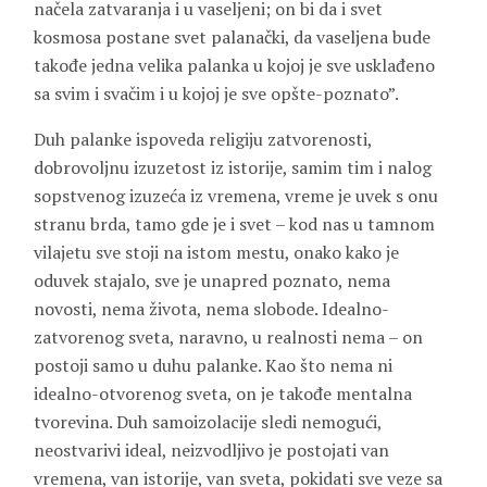
načela zatvaranja i u vaseljeni; on bi da i svet
kosmosa postane svet palanački, da vaseljena bude
takođe jedna velika palanka u kojoj je sve usklađeno
sa svim i svačim i u kojoj je sve opšte-poznato”.
Duh palanke ispoveda religiju zatvorenosti,
dobrovoljnu izuzetost iz istorije, samim tim i nalog
sopstvenog izuzeća iz vremena, vreme je uvek s onu
stranu brda, tamo gde je i svet – kod nas u tamnom
vilajetu sve stoji na istom mestu, onako kako je
oduvek stajalo, sve je unapred poznato, nema
novosti, nema života, nema slobode. Idealno-
zatvorenog sveta, naravno, u realnosti nema – on
postoji samo u duhu palanke. Kao što nema ni
idealno-otvorenog sveta, on je takođe mentalna
tvorevina. Duh samoizolacije sledi nemogući,
neostvarivi ideal, neizvodljivo je postojati van
vremena, van istorije, van sveta, pokidati sve veze sa