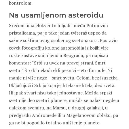
kontrolom.
Na usamljenom asteroidu
Srećom, ima elokventnih ljudi i među Putinovim
pristalicama, pa je tako jedan tviteraš uspeo da
sažme suštinu ovog osobenog svetonazora. Postavio
čovek fotografiju kolone automobila iz kojih vire
ruske zastave snimljenu u Beogradu, pa napisao
komentar: “Srbi su uvek na pravoj strani. Smrt
svetu!” Što bi nekoć rekli pesnici – eto formule. Ni
manje ni više nego – smrt svetu. Celom, bez izuzetka.
Uključujući i Srbiju koja je, htela-ne htela, deo sveta.
Ili ipak stvari nisu tako jednostavne. Možda srpski
svet nije deo sveta i planete, možda se nalazi negde u
dalekom svemiru, na Marsu, u drugoj galaksiji, u
predgrađu Andromede ili u Magelanovom oblaku, pa
ga ne bi pogodilo totalno uništenje planete.