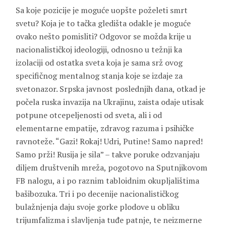
Sa koje pozicije je moguće uopšte poželeti smrt
svetu? Koja je to tačka gledišta odakle je moguće
ovako nešto pomisliti? Odgovor se možda krije u
nacionalističkoj ideologiji, odnosno u težnji ka
izolaciji od ostatka sveta koja je sama srž ovog
specifičnog mentalnog stanja koje se izdaje za
svetonazor. Srpska javnost poslednjih dana, otkad je
počela ruska invazija na Ukrajinu, zaista odaje utisak
potpune otcepeljenosti od sveta, ali i od
elementarne empatije, zdravog razuma i psihičke
ravnoteže. “Gazi! Rokaj! Udri, Putine! Samo napred!
Samo prži! Rusija je sila” – takve poruke odzvanjaju
diljem društvenih mreža, pogotovo na Sputnjikovom
FB nalogu, a i po raznim tabloidnim okupljalištima
bašibozuka. Tri i po decenije nacionalističkog
bulažnjenja daju svoje gorke plodove u obliku
trijumfalizma i slavljenja tuđe patnje, te neizmerne