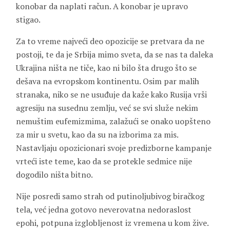
konobar da naplati račun. A konobar je upravo
stigao.
Za to vreme najveći deo opozicije se pretvara da ne
postoji, te da je Srbija mimo sveta, da se nas ta daleka
Ukrajina ništa ne tiče, kao ni bilo šta drugo što se
dešava na evropskom kontinentu. Osim par malih
stranaka, niko se ne usuđuje da kaže kako Rusija vrši
agresiju na susednu zemlju, već se svi služe nekim
nemuštim eufemizmima, zalažući se onako uopšteno
za mir u svetu, kao da su na izborima za mis.
Nastavljaju opozicionari svoje predizborne kampanje
vrteći iste teme, kao da se protekle sedmice nije
dogodilo ništa bitno.
Nije posredi samo strah od putinoljubivog biračkog
tela, već jedna gotovo neverovatna nedoraslost
epohi, potpuna izglobljenost iz vremena u kom žive.