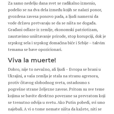
Za samo nedelju dana svet se radikalno izmenio,
podelio se na dva dela između kojih se nalazi ponor,
gvozdena zavesa ponovo pada, a ljudi namerni da
vode državu pretvaraju se da se ništa ne događa.
Građani odlaze iz zemlje, ekonomski patriotizam,
zaustavimo uništavanje prirode, stop korupciji, dok je
srpskog sela i srpskog domaćina biće i Srbije – takvim
temama se bave opozicionari.
Viva la muerte!
Dobro, nije to nevažno, ali ljudi – Evropa se brani u
Ukrajini, a vaša zemlja je stala na stranu agresora,
protiv čitavog slobodnog sveta, ostadosmo s
pogrešne strane željezne zavese. Pritom su sve teme
kojima se bavite direktno povezane sa prevratom koji
se trenutno odvija u svetu. Ako Putin pobedi, svi smo
najebali. A vi o tome nemate ništa da kažete, niti se