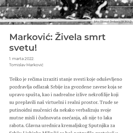
foto: Dženat Dreković/NOMAD
Marković: Živela smrt
svetu!
1. marta 2022.
Tomislav Marković
Teško je rečima izraziti stanje svesti koje oduševljeno
pozdravlja odlazak Srbije iza gvozdene zavese koja se
upravo spušta, kao i nadrealne izlive nekrofilije koji
su preplavili naš virtuelni i realni prostor. Trude se
putinoidni mučenici da nekako verbalizuju svoje
mutne misli i čudnovata osećanja, ali nije to laka
rabota. Glavna urednica kremaljskog Sputnjika za