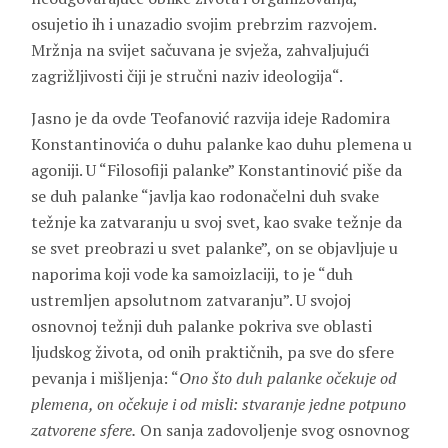
osujetio ih i unazadio svojim prebrzim razvojem.
Mržnja na svijet sačuvana je svježa, zahvaljujući
zagrižljivosti čiji je stručni naziv ideologija“.
Jasno je da ovde Teofanović razvija ideje Radomira
Konstantinovića o duhu palanke kao duhu plemena u
agoniji. U “Filosofiji palanke” Konstantinović piše da
se duh palanke “javlja kao rodonačelni duh svake
težnje ka zatvaranju u svoj svet, kao svake težnje da
se svet preobrazi u svet palanke”, on se objavljuje u
naporima koji vode ka samoizlaciji, to je “duh
ustremljen apsolutnom zatvaranju”. U svojoj
osnovnoj težnji duh palanke pokriva sve oblasti
ljudskog života, od onih praktičnih, pa sve do sfere
pevanja i mišljenja: “
Ono što duh palanke očekuje od
plemena, on očekuje i od misli: stvaranje jedne potpuno
zatvorene sfere.
On sanja zadovoljenje svog osnovnog