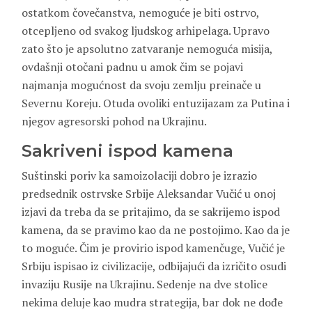
ostatkom čovečanstva, nemoguće je biti ostrvo,
otcepljeno od svakog ljudskog arhipelaga. Upravo
zato što je apsolutno zatvaranje nemoguća misija,
ovdašnji otočani padnu u amok čim se pojavi
najmanja mogućnost da svoju zemlju preinače u
Severnu Koreju. Otuda ovoliki entuzijazam za Putina i
njegov agresorski pohod na Ukrajinu.
Sakriveni ispod kamena
Suštinski poriv ka samoizolaciji dobro je izrazio
predsednik ostrvske Srbije Aleksandar Vučić u onoj
izjavi da treba da se pritajimo, da se sakrijemo ispod
kamena, da se pravimo kao da ne postojimo. Kao da je
to moguće. Čim je provirio ispod kamenčuge, Vučić je
Srbiju ispisao iz civilizacije, odbijajući da izričito osudi
invaziju Rusije na Ukrajinu. Sedenje na dve stolice
nekima deluje kao mudra strategija, bar dok ne dođe