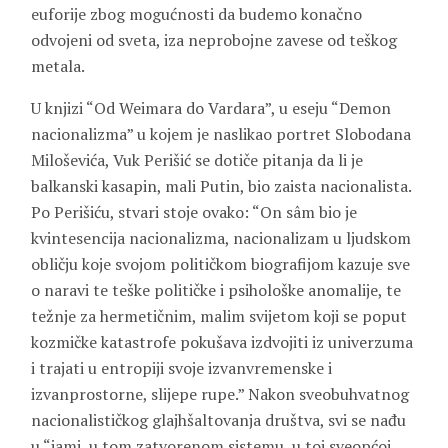
euforije zbog mogućnosti da budemo konačno
odvojeni od sveta, iza neprobojne zavese od teškog
metala.
U knjizi “Od Weimara do Vardara”, u eseju “Demon
nacionalizma” u kojem je naslikao portret Slobodana
Miloševića, Vuk Perišić se dotiče pitanja da li je
balkanski kasapin, mali Putin, bio zaista nacionalista.
Po Perišiću, stvari stoje ovako: “On sâm bio je
kvintesencija nacionalizma, nacionalizam u ljudskom
obličju koje svojom političkom biografijom kazuje sve
o naravi te teške političke i psihološke anomalije, te
težnje za hermetičnim, malim svijetom koji se poput
kozmičke katastrofe pokušava izdvojiti iz univerzuma
i trajati u entropiji svoje izvanvremenske i
izvanprostorne, slijepe rupe.” Nakon sveobuhvatnog
nacionalističkog glajhšaltovanja društva, svi se nađu
u “jami, u tom zatvorenom sistemu, u toj sveopćoj