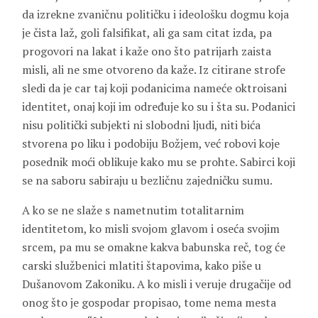
da izrekne zvaničnu političku i ideološku dogmu koja
je čista laž, goli falsifikat, ali ga sam citat izda, pa
progovori na lakat i kaže ono što patrijarh zaista
misli, ali ne sme otvoreno da kaže. Iz citirane strofe
sledi da je car taj koji podanicima nameće oktroisani
identitet, onaj koji im određuje ko su i šta su. Podanici
nisu politički subjekti ni slobodni ljudi, niti bića
stvorena po liku i podobiju Božjem, već robovi koje
posednik moći oblikuje kako mu se prohte. Sabirci koji
se na saboru sabiraju u bezličnu zajedničku sumu.
A ko se ne slaže s nametnutim totalitarnim
identitetom, ko misli svojom glavom i oseća svojim
srcem, pa mu se omakne kakva babunska reč, tog će
carski službenici mlatiti štapovima, kako piše u
Dušanovom Zakoniku. A ko misli i veruje drugačije od
onog što je gospodar propisao, tome nema mesta