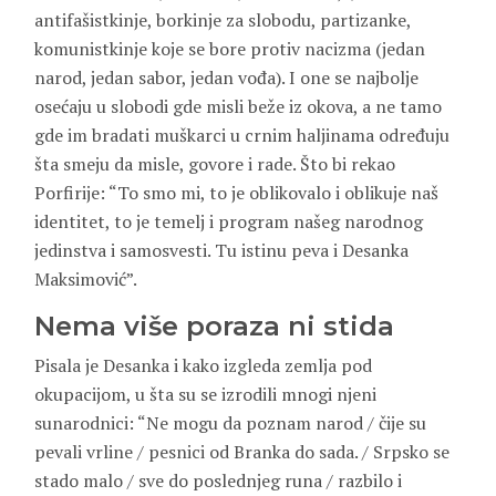
antifašistkinje, borkinje za slobodu, partizanke,
komunistkinje koje se bore protiv nacizma (jedan
narod, jedan sabor, jedan vođa). I one se najbolje
osećaju u slobodi gde misli beže iz okova, a ne tamo
gde im bradati muškarci u crnim haljinama određuju
šta smeju da misle, govore i rade. Što bi rekao
Porfirije: “To smo mi, to je oblikovalo i oblikuje naš
identitet, to je temelj i program našeg narodnog
jedinstva i samosvesti. Tu istinu peva i Desanka
Maksimović”.
Nema više poraza ni stida
Pisala je Desanka i kako izgleda zemlja pod
okupacijom, u šta su se izrodili mnogi njeni
sunarodnici: “Ne mogu da poznam narod / čije su
pevali vrline / pesnici od Branka do sada. / Srpsko se
stado malo / sve do poslednjeg runa / razbilo i