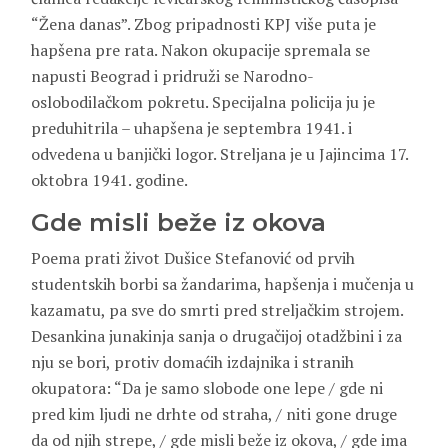
“Žena danas”. Zbog pripadnosti KPJ više puta je
hapšena pre rata. Nakon okupacije spremala se
napusti Beograd i pridruži se Narodno-
oslobodilačkom pokretu. Specijalna policija ju je
preduhitrila – uhapšena je septembra 1941. i
odvedena u banjički logor. Streljana je u Jajincima 17.
oktobra 1941. godine.
Gde misli beže iz okova
Poema prati život Dušice Stefanović od prvih
studentskih borbi sa žandarima, hapšenja i mučenja u
kazamatu, pa sve do smrti pred streljačkim strojem.
Desankina junakinja sanja o drugačijoj otadžbini i za
nju se bori, protiv domaćih izdajnika i stranih
okupatora: “Da je samo slobode one lepe / gde ni
pred kim ljudi ne drhte od straha, / niti gone druge
da od njih strepe, / gde misli beže iz okova, / gde ima