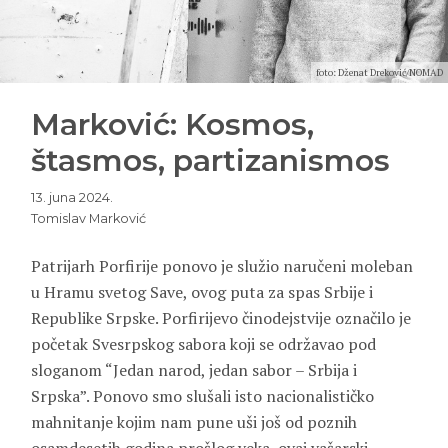
foto: Dženat Dreković/NOMAD
Marković: Kosmos,
štasmos, partizanismos
13. juna 2024.
Tomislav Marković
Patrijarh Porfirije ponovo je služio naručeni moleban
u Hramu svetog Save, ovog puta za spas Srbije i
Republike Srpske. Porfirijevo činodejstvije označilo je
početak Svesrpskog sabora koji se održavao pod
sloganom “Jedan narod, jedan sabor – Srbija i
Srpska”. Ponovo smo slušali isto nacionalističko
mahnitanje kojim nam pune uši još od poznih