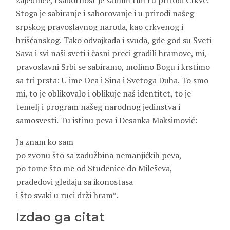
zajednice, i sabornost je samim tim i u prirodi Crkve.
Stoga je sabiranje i saborovanje i u prirodi našeg
srpskog pravoslavnog naroda, kao crkvenog i
hrišćanskog. Tako odvajkada i svuda, gde god su Sveti
Sava i svi naši sveti i časni preci gradili hramove, mi,
pravoslavni Srbi se sabiramo, molimo Bogu i krstimo
sa tri prsta: U ime Oca i Sina i Svetoga Duha. To smo
mi, to je oblikovalo i oblikuje naš identitet, to je
temelj i program našeg narodnog jedinstva i
samosvesti. Tu istinu peva i Desanka Maksimović:
Ja znam ko sam
po zvonu što sa zadužbina nemanjićkih peva,
po tome što me od Studenice do Mileševa,
pradedovi gledaju sa ikonostasa
i što svaki u ruci drži hram”.
Izdao ga citat