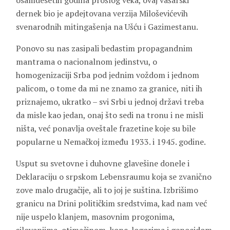
osamdesetih godina prošlog veka, ovaj vašarski
dernek bio je apdejtovana verzija Miloševićevih
svenarodnih mitingašenja na Ušću i Gazimestanu.
Ponovo su nas zasipali bedastim propagandnim
mantrama o nacionalnom jedinstvu, o
homogenizaciji Srba pod jednim voždom i jednom
palicom, o tome da mi ne znamo za granice, niti ih
priznajemo, ukratko – svi Srbi u jednoj državi treba
da misle kao jedan, onaj što sedi na tronu i ne misli
ništa, već ponavlja oveštale frazetine koje su bile
popularne u Nemačkoj između 1933. i 1945. godine.
Usput su svetovne i duhovne glavešine donele i
Deklaraciju o srpskom Lebensraumu koja se zvanično
zove malo drugačije, ali to joj je suština. Izbrišimo
granicu na Drini političkim sredstvima, kad nam već
nije uspelo klanjem, masovnim progonima,