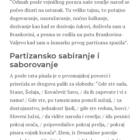
“Odmah posle vojničkog poraza naše zemlje narod se
počeo dizati na ustanak. Tu veliku tajnu, to potajno
dogovaranje, naoružavanje, noćno šuškanje,
dozivanje kao kad se dozivaju ćukovi, doživela sam u
Brankovini, a pesma se rodila na putu Brankovina-
Valjevo kad sam u šumarku prvog partizana spazila”.
Partizansko sabiranje i
saborovanje
A posle rata pisala je o prvomajskoj povorci i
prisećala se drugova palih za slobodu: “Gde ste sada,
Stane, Šolaja, / Kovačević Savo, / da ih zapevate i vi s
nama! / Gde ste, po tamnicama pomrli sužnji, / za
dostojanstvo, jednakost ljudi, / gde ste redom, borci /
Sloveni Južni, / da vidite naroda i veselja: / idu pesnici
pokraj orača, / pripovedačice pokraj prelja, / pokraj
pisara vojnik korača”. Elem, iz Desankine poezije