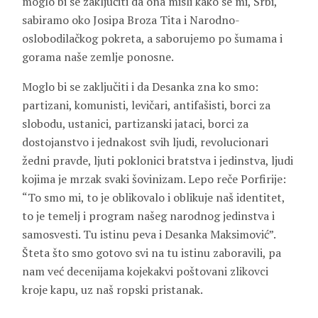
moglo bi se zaključiti da ona misli kako se mi, Srbi,
sabiramo oko Josipa Broza Tita i Narodno-
oslobodilačkog pokreta, a saborujemo po šumama i
gorama naše zemlje ponosne.
Moglo bi se zaključiti i da Desanka zna ko smo:
partizani, komunisti, levičari, antifašisti, borci za
slobodu, ustanici, partizanski jataci, borci za
dostojanstvo i jednakost svih ljudi, revolucionari
žedni pravde, ljuti poklonici bratstva i jedinstva, ljudi
kojima je mrzak svaki šovinizam. Lepo reče Porfirije:
“To smo mi, to je oblikovalo i oblikuje naš identitet,
to je temelj i program našeg narodnog jedinstva i
samosvesti. Tu istinu peva i Desanka Maksimović”.
Šteta što smo gotovo svi na tu istinu zaboravili, pa
nam već decenijama kojekakvi poštovani zlikovci
kroje kapu, uz naš ropski pristanak.