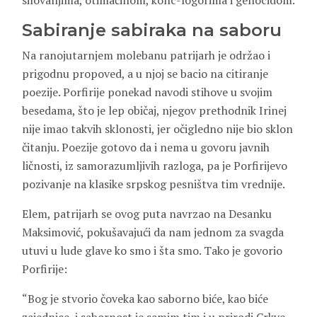
silovanjima, otimačinom, konc-logorima i genocidom.
Sabiranje sabiraka na saboru
Na ranojutarnjem molebanu patrijarh je održao i
prigodnu propoved, a u njoj se bacio na citiranje
poezije. Porfirije ponekad navodi stihove u svojim
besedama, što je lep običaj, njegov prethodnik Irinej
nije imao takvih sklonosti, jer očigledno nije bio sklon
čitanju. Poezije gotovo da i nema u govoru javnih
ličnosti, iz samorazumljivih razloga, pa je Porfirijevo
pozivanje na klasike srpskog pesništva tim vrednije.
Elem, patrijarh se ovog puta navrzao na Desanku
Maksimović, pokušavajući da nam jednom za svagda
utuvi u lude glave ko smo i šta smo. Tako je govorio
Porfirije:
“Bog je stvorio čoveka kao saborno biće, kao biće