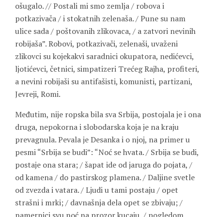
ošugalo. // Postali mi smo zemlja / robova i
potkazivača / i stokatnih zelenaša. / Pune su nam
ulice sada / poštovanih zlikovaca, / a zatvori nevinih
robijaša”. Robovi, potkazivači, zelenaši, uvaženi
zlikovci su kojekakvi saradnici okupatora, nedićevci,
ljotićevci, četnici, simpatizeri Trećeg Rajha, profiteri,
a nevini robijaši su antifašisti, komunisti, partizani,
Jevreji, Romi.
Međutim, nije ropska bila sva Srbija, postojala je i ona
druga, nepokorna i slobodarska koja je na kraju
prevagnula. Pevala je Desanka i o njoj, na primer u
pesmi “Srbija se budi”: “Noć se hvata. / Srbija se budi,
postaje ona stara; / šapat ide od jaruga do pojata, /
od kamena / do pastirskog plamena. / Daljine svetle
od zvezda i vatara. / Ljudi u tami postaju / opet
strašni i mrki; / davnašnja dela opet se zbivaju; /
namernici svu noć na prozor kucaju, / pogledom