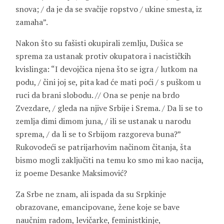
snova; / da je da se svačije ropstvo / ukine smesta, iz
zamaha”.
Nakon što su fašisti okupirali zemlju, Dušica se
sprema za ustanak protiv okupatora i nacističkih
kvislinga: “I devojčica njena što se igra / lutkom na
podu, / čini joj se, pita kad će mati poći / s puškom u
ruci da brani slobodu. // Ona se penje na brdo
Zvezdare, / gleda na njive Srbije i Srema. / Da li se to
zemlja dimi dimom juna, / ili se ustanak u narodu
sprema, / da li se to Srbijom razgoreva buna?”
Rukovodeći se patrijarhovim načinom čitanja, šta
bismo mogli zaključiti na temu ko smo mi kao nacija,
iz poeme Desanke Maksimović?
Za Srbe ne znam, ali ispada da su Srpkinje
obrazovane, emancipovane, žene koje se bave
naučnim radom, levičarke, feministkinje,