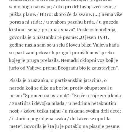
samo boga nazivaju; / oko pri drhtavoj sveći sene, /
puška plane. / Hitro: skoro će da svane. (…) nema više
poraza ni stida: / u svakom pazuhu brda, / u gnezdu
krstina i sena / po junak spava”. Posle oslobođenja,
govorila je o nastanku te pesme: „U jesen 1941.
godine našla sam se u selu Slovcu blizu Valjeva kada
su partizani pokvarili prugu i porušili most preko
kojeg je pruga prelazila. Nemački oklopni voz koji je
jurio od Valjeva prema Beogradu bio je zaustavljen”.
Pisala je o ustanku, o partizanskim jatacima, o
narodu koji se diže na borbu protiv okupatora i u
pesmi “Spomen na ustanak”: “Ko će u toj zemlji kada
/ znati šta i devojka mlada / u nedrima netaknutim
nosi; / kakvu tešku tajnu / u rukama svojim drži dete;
/ i starica pogrbljena svaka / do kakve se uputila
mete”. Govorila je šta ju je potaklo na pisanje pesme: