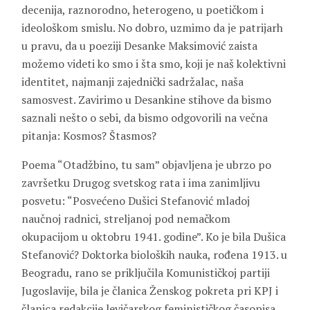
decenija, raznorodno, heterogeno, u poetičkom i
ideološkom smislu. No dobro, uzmimo da je patrijarh
u pravu, da u poeziji Desanke Maksimović zaista
možemo videti ko smo i šta smo, koji je naš kolektivni
identitet, najmanji zajednički sadržalac, naša
samosvest. Zavirimo u Desankine stihove da bismo
saznali nešto o sebi, da bismo odgovorili na večna
pitanja: Kosmos? Štasmos?
Poema “Otadžbino, tu sam” objavljena je ubrzo po
završetku Drugog svetskog rata i ima zanimljivu
posvetu: “Posvećeno Dušici Stefanović mladoj
naučnoj radnici, streljanoj pod nemačkom
okupacijom u oktobru 1941. godine”. Ko je bila Dušica
Stefanović? Doktorka bioloških nauka, rođena 1913. u
Beogradu, rano se priključila Komunističkoj partiji
Jugoslavije, bila je članica Ženskog pokreta pri KPJ i
članica redakcije levičarskog feminističkog časopisa