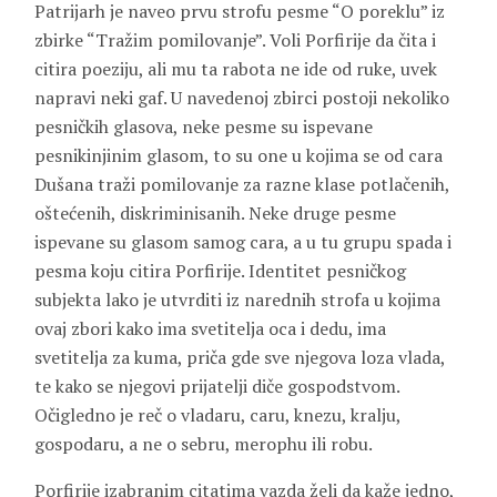
Patrijarh je naveo prvu strofu pesme “O poreklu” iz
zbirke “Tražim pomilovanje”. Voli Porfirije da čita i
citira poeziju, ali mu ta rabota ne ide od ruke, uvek
napravi neki gaf. U navedenoj zbirci postoji nekoliko
pesničkih glasova, neke pesme su ispevane
pesnikinjinim glasom, to su one u kojima se od cara
Dušana traži pomilovanje za razne klase potlačenih,
oštećenih, diskriminisanih. Neke druge pesme
ispevane su glasom samog cara, a u tu grupu spada i
pesma koju citira Porfirije. Identitet pesničkog
subjekta lako je utvrditi iz narednih strofa u kojima
ovaj zbori kako ima svetitelja oca i dedu, ima
svetitelja za kuma, priča gde sve njegova loza vlada,
te kako se njegovi prijatelji diče gospodstvom.
Očigledno je reč o vladaru, caru, knezu, kralju,
gospodaru, a ne o sebru, merophu ili robu.
Porfirije izabranim citatima vazda želi da kaže jedno,