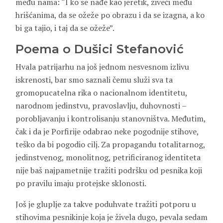
među nama: “I ko se nađe kao jeretik, živeći među
hrišćanima, da se ožeže po obrazu i da se izagna, a ko
bi ga tajio, i taj da se ožeže”.
Poema o Dušici Stefanović
Hvala patrijarhu na još jednom nesvesnom izlivu
iskrenosti, bar smo saznali čemu služi sva ta
gromopucatelna rika o nacionalnom identitetu,
narodnom jedinstvu, pravoslavlju, duhovnosti –
porobljavanju i kontrolisanju stanovništva. Međutim,
čak i da je Porfirije odabrao neke pogodnije stihove,
teško da bi pogodio cilj. Za propagandu totalitarnog,
jedinstvenog, monolitnog, petrificiranog identiteta
nije baš najpametnije tražiti podršku od pesnika koji
po pravilu imaju protejske sklonosti.
Još je gluplje za takve poduhvate tražiti potporu u
stihovima pesnikinje koja je živela dugo, pevala sedam