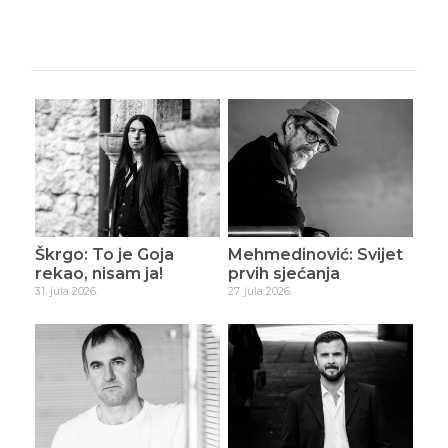
Škrgo: To je Goja
Mehmedinović: Svijet
rekao, nisam ja!
prvih sjećanja
31. jula 2026.
27. jula 2026.