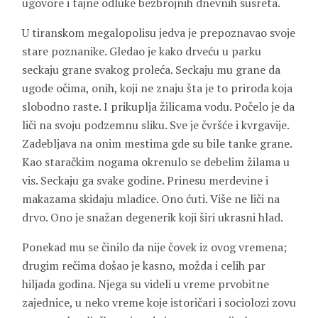
ugovore i tajne odluke bezbrojnih dnevnih susreta.
U tiranskom megalopolisu jedva je prepoznavao svoje
stare poznanike. Gledao je kako drveću u parku
seckaju grane svakog proleća. Seckaju mu grane da
ugode očima, onih, koji ne znaju šta je to priroda koja
slobodno raste. I prikuplja žilicama vodu. Počelo je da
liči na svoju podzemnu sliku. Sve je čvršće i kvrgavije.
Zadebljava na onim mestima gde su bile tanke grane.
Kao staračkim nogama okrenulo se debelim žilama u
vis. Seckaju ga svake godine. Prinesu merdevine i
makazama skidaju mladice. Ono ćuti. Više ne liči na
drvo. Ono je snažan degenerik koji širi ukrasni hlad.
Ponekad mu se činilo da nije čovek iz ovog vremena;
drugim rečima došao je kasno, možda i celih par
hiljada godina. Njega su videli u vreme prvobitne
zajednice, u neko vreme koje istoričari i sociolozi zovu