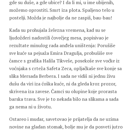
gde su duše, a gde ubice? I da li mi, u ime ubijenih,
možemo oprostiti. Smrt iza plota. Spaljeno telo u
postelji. Možda je najbolje da ne zaspiš, bau-bau!
Kada su prohujala železna vremena, kad su se
ljudožderi nadostili čovečjeg mesa, popisivao je
rezultate minulog rada anđela uništenja: Porušiše
sve kuće sa pejsaža Emira Dragulja, probušiše sve
čamce s grafika Halila Tikveše, posekoše sve voćke iz
voćnjaka s crteža Safeta Zeca, opljačkaše sve konje sa
slika Mersada Berbera. I sada ne vidiš ni jednu živu
dušu da viri iza ćoška kuće, ni da gleda kroz prozor,
skrivena iza zavese. Čamci su olupine koje prorasta
barska trava. Sve je to nekada bilo na slikama a sada
ga nema ni u životu.
Ostareo i mudar, savetovao je prijatelja da ne uzima
novine na gladan stomak, bolje mu je da posveti jutro