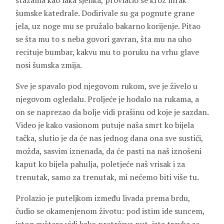
stazama kao laka sjenka, provlačio se kroz mrak
šumske katedrale. Dodirivale su ga pognute grane
jela, uz noge mu se pružalo bakarno korijenje. Pitao
se šta mu to s neba govori gavran, šta mu na uho
recituje bumbar, kakvu mu to poruku na vrhu glave
nosi šumska zmija.
Sve je spavalo pod njegovom rukom, sve je živelo u
njegovom ogledalu. Proljeće je hodalo na rukama, a
on se naprezao da bolje vidi prašinu od koje je sazdan.
Video je kako vasionom putuje naša smrt ko bijela
tačka, slutio je da će nas jednog dana ona sve sustići,
možda, sasvim iznenada, da će pasti na naš iznošeni
kaput ko bijela pahulja, poletjeće naš vrisak i za
trenutak, samo za trenutak, mi nećemo biti više tu.
Prolazio je puteljkom između livada prema brdu,
čudio se okamenjenom životu: pod istim ide suncem,