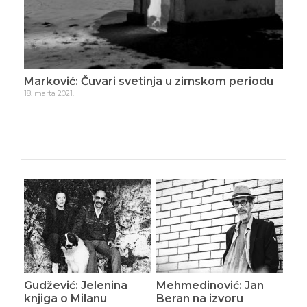
Marković: Čuvari svetinja u zimskom periodu
Mar
18. marta 2021.
7. apr
Gudžević: Jelenina
Mehmedinović: Jan
knjiga o Milanu
Beran na izvoru