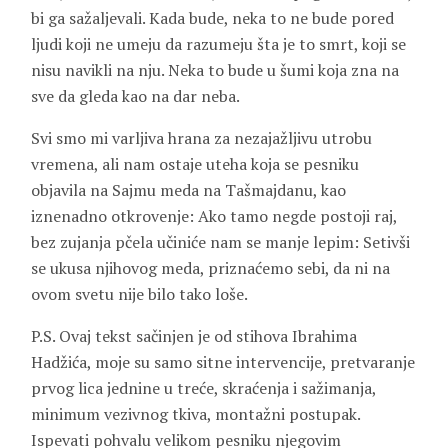
bi ga sažaljevali. Kada bude, neka to ne bude pored
ljudi koji ne umeju da razumeju šta je to smrt, koji se
nisu navikli na nju. Neka to bude u šumi koja zna na
sve da gleda kao na dar neba.
Svi smo mi varljiva hrana za nezajažljivu utrobu
vremena, ali nam ostaje uteha koja se pesniku
objavila na Sajmu meda na Tašmajdanu, kao
iznenadno otkrovenje: Ako tamo negde postoji raj,
bez zujanja pčela učiniće nam se manje lepim: Setivši
se ukusa njihovog meda, priznaćemo sebi, da ni na
ovom svetu nije bilo tako loše.
P.S. Ovaj tekst sačinjen je od stihova Ibrahima
Hadžića, moje su samo sitne intervencije, pretvaranje
prvog lica jednine u treće, skraćenja i sažimanja,
minimum vezivnog tkiva, montažni postupak.
Ispevati pohvalu velikom pesniku njegovim