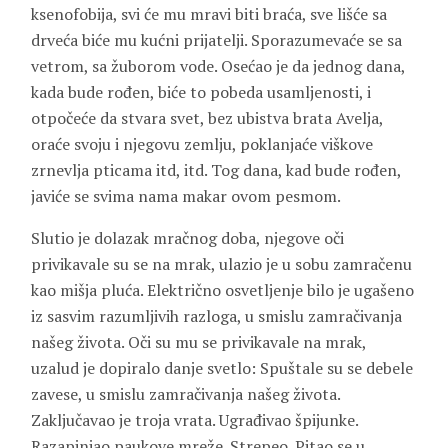
ksenofobija, svi će mu mravi biti braća, sve lišće sa
drveća biće mu kućni prijatelji. Sporazumevaće se sa
vetrom, sa žuborom vode. Osećao je da jednog dana,
kada bude rođen, biće to pobeda usamljenosti, i
otpočeće da stvara svet, bez ubistva brata Avelja,
oraće svoju i njegovu zemlju, poklanjaće viškove
zrnevlja pticama itd, itd. Tog dana, kad bude rođen,
javiće se svima nama makar ovom pesmom.
Slutio je dolazak mračnog doba, njegove oči
privikavale su se na mrak, ulazio je u sobu zamračenu
kao mišja pluća. Električno osvetljenje bilo je ugašeno
iz sasvim razumljivih razloga, u smislu zamračivanja
našeg života. Oči su mu se privikavale na mrak,
uzalud je dopiralo danje svetlo: Spuštale su se debele
zavese, u smislu zamračivanja našeg života.
Zaključavao je troja vrata. Ugrađivao špijunke.
Razapinjao paukove mreže. Strepeo. Pitao se u