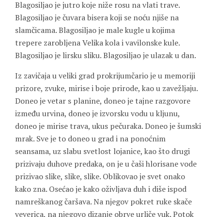
Blagosiljao je jutro koje niže rosu na vlati trave.
Blagosiljao je čuvara bisera koji se noću njiše na
slamčicama. Blagosiljao je male kugle u kojima
trepere zarobljena Velika kola i vavilonske kule.
Blagosiljao je lirsku sliku. Blagosiljao je ulazak u dan.
Iz zavičaja u veliki grad prokrijumčario je u memoriji
prizore, zvuke, mirise i boje prirode, kao u zavežljaju.
Doneo je vetar s planine, doneo je tajne razgovore
između urvina, doneo je izvorsku vodu u kljunu,
doneo je mirise trava, ukus pečuraka. Doneo je šumski
mrak. Sve je to doneo u grad i na ponoćnim
seansama, uz slabu svetlost lojanice, kao što drugi
prizivaju duhove predaka, on je u čaši hlorisane vode
prizivao slike, slike, slike. Oblikovao je svet onako
kako zna. Osećao je kako oživljava duh i diše ispod
namreškanog čaršava. Na njegov pokret ruke skače
veverica, na njegovo dizanje obrve urliče vuk. Potok