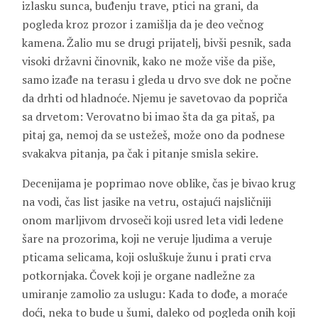
izlasku sunca, buđenju trave, ptici na grani, da
pogleda kroz prozor i zamišlja da je deo večnog
kamena. Žalio mu se drugi prijatelj, bivši pesnik, sada
visoki državni činovnik, kako ne može više da piše,
samo izađe na terasu i gleda u drvo sve dok ne počne
da drhti od hladnoće. Njemu je savetovao da popriča
sa drvetom: Verovatno bi imao šta da ga pitaš, pa
pitaj ga, nemoj da se ustežeš, može ono da podnese
svakakva pitanja, pa čak i pitanje smisla sekire.
Decenijama je poprimao nove oblike, čas je bivao krug
na vodi, čas list jasike na vetru, ostajući najsličniji
onom marljivom drvoseči koji usred leta vidi ledene
šare na prozorima, koji ne veruje ljudima a veruje
pticama selicama, koji osluškuje žunu i prati crva
potkornjaka. Čovek koji je organe nadležne za
umiranje zamolio za uslugu: Kada to dođe, a moraće
doći, neka to bude u šumi, daleko od pogleda onih koji