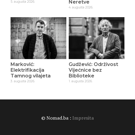
Neretve
5. augusta 2026.
4. augusta 2026.
Marković:
Gudžević: Održivost
Elektrifikacija
Vijećnice bez
Tamnog vilajeta
Biblioteke
3. augusta 2026.
1. augusta 2026.
© Nomad.ba :
Impresita