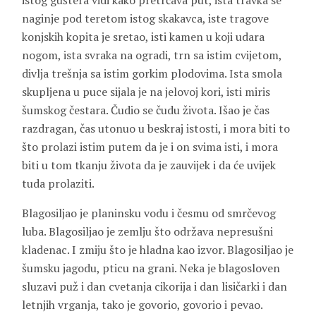
istog guštera vidi kako pretrčava put, ista travka se
naginje pod teretom istog skakavca, iste tragove
konjskih kopita je sretao, isti kamen u koji udara
nogom, ista svraka na ogradi, trn sa istim cvijetom,
divlja trešnja sa istim gorkim plodovima. Ista smola
skupljena u puce sijala je na jelovoj kori, isti miris
šumskog čestara. Čudio se čudu života. Išao je čas
razdragan, čas utonuo u beskraj istosti, i mora biti to
što prolazi istim putem da je i on svima isti, i mora
biti u tom tkanju života da je zauvijek i da će uvijek
tuda prolaziti.
Blagosiljao je planinsku vodu i česmu od smrčevog
luba. Blagosiljao je zemlju što održava nepresušni
kladenac. I zmiju što je hladna kao izvor. Blagosiljao je
šumsku jagodu, pticu na grani. Neka je blagosloven
sluzavi puž i dan cvetanja cikorija i dan lisičarki i dan
letnjih vrganja, tako je govorio, govorio i pevao.