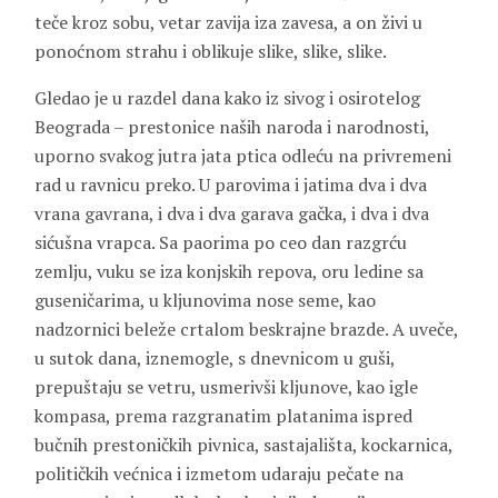
teče kroz sobu, vetar zavija iza zavesa, a on živi u
ponoćnom strahu i oblikuje slike, slike, slike.
Gledao je u razdel dana kako iz sivog i osirotelog
Beograda – prestonice naših naroda i narodnosti,
uporno svakog jutra jata ptica odleću na privremeni
rad u ravnicu preko. U parovima i jatima dva i dva
vrana gavrana, i dva i dva garava gačka, i dva i dva
sićušna vrapca. Sa paorima po ceo dan razgrću
zemlju, vuku se iza konjskih repova, oru ledine sa
guseničarima, u kljunovima nose seme, kao
nadzornici beleže crtalom beskrajne brazde. A uveče,
u sutok dana, iznemogle, s dnevnicom u guši,
prepuštaju se vetru, usmerivši kljunove, kao igle
kompasa, prema razgranatim platanima ispred
bučnih prestoničkih pivnica, sastajališta, kockarnica,
političkih većnica i izmetom udaraju pečate na