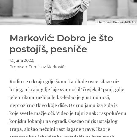
foto: Dženat Dreković/NOMAD
Marković: Dobro je što
postojiš, pesniče
12. juna 2022.
Prepisao: Tomislav Marković
Rodio se u kraju gdje šume kao lude ovce silaze niz
brijeg, u kraju gdje laje svu noć il’ čovjek il’ panj, gdje
jelen rikom razbija led. Gledao je gustinu noći,
neprozirno tkivo koje diše. U crnu jamu iza zida iz
koje svetle mačje oči. Video je tajni znak: raspolućenu
konjsku lobanju na ogradi. Osećao miris ustajalog
trapa, slušao nečujni rast lagane trave. Išao je