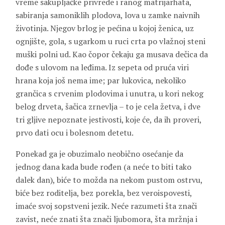
vreme sakupljačke privrede i ranog matrijarhata,
sabiranja samoniklih plodova, lova u zamke naivnih
životinja. Njegov brlog je pećina u kojoj ženica, uz
ognjište, gola, s ugarkom u ruci crta po vlažnoj steni
muški polni ud. Kao čopor čekaju ga musava dečica da
dođe s ulovom na leđima. Iz sepeta od pruća viri
hrana koja još nema ime; par lukovica, nekoliko
grančica s crvenim plodovima i unutra, u kori nekog
belog drveta, šačica zrnevlja – to je cela žetva, i dve
tri gljive nepoznate jestivosti, koje će, da ih proveri,
prvo dati ocu i bolesnom detetu.
Ponekad ga je obuzimalo neobično osećanje da
jednog dana kada bude rođen (a neće to biti tako
dalek dan), biće to možda na nekom pustom ostrvu,
biće bez roditelja, bez porekla, bez veroispovesti,
imaće svoj sopstveni jezik. Neće razumeti šta znači
zavist, neće znati šta znači ljubomora, šta mržnja i