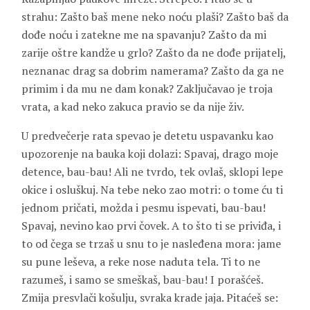
strahu: Zašto baš mene neko noću plaši? Zašto baš da
dođe noću i zatekne me na spavanju? Zašto da mi
zarije oštre kandže u grlo? Zašto da ne dođe prijatelj,
neznanac drag sa dobrim namerama? Zašto da ga ne
primim i da mu ne dam konak? Zaključavao je troja
vrata, a kad neko zakuca pravio se da nije živ.
U predvečerje rata spevao je detetu uspavanku kao
upozorenje na bauka koji dolazi: Spavaj, drago moje
detence, bau-bau! Ali ne tvrdo, tek ovlaš, sklopi lepe
okice i osluškuj. Na tebe neko zao motri: o tome ću ti
jednom pričati, možda i pesmu ispevati, bau-bau!
Spavaj, nevino kao prvi čovek. A to što ti se priviđa, i
to od čega se trzaš u snu to je nasleđena mora: jame
su pune leševa, a reke nose naduta tela. Ti to ne
razumeš, i samo se smeškaš, bau-bau! I porašćeš.
Zmija presvlači košulju, svraka krade jaja. Pitaćeš se: