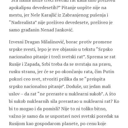
“Šta nama može treći svetski rat kada smo preživeli
apokalipsu devedesetih?” Pitanje uopšte nije na
mestu, jer Nele Karajlić iz Zabranjenog pušenja i
“Nadrealista” nije preživeo devedesete, preživeo je
samo građanin Nenad Janković.
Izvesni Dragan Milašinović, borac protiv promene
srpske svesti, lepo je sve objasnio u tekstu “Srpsko
nacionalno pitanje i treći svetski rat”. Sprema se rat
Rusije i Zapada, Srbi treba da se svrstaju na pravu,
rusku stranu, jer će se po okončanju rata, čim Putin
pokori ceo svet, stvoriti prilika da se “preispita
srpsko nacionalno pitanje”. Doduše, uz jedan mali
uslov – da rat “ne preraste u nuklearni sukob”. A što
bi sukob nuklearnih sila prerastao u nuklearni rat? Ko
bi to mogao i da pomisli? Nije to ni toliko bitno,
važno je samo da se uspostavi novi svetski poredak sa
Rusijom kao gospodarom planete, po cenu koje