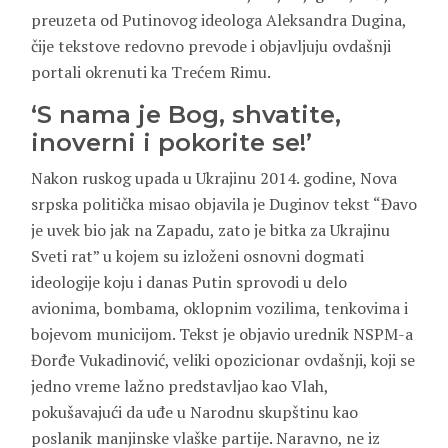
preuzeta od Putinovog ideologa Aleksandra Dugina,
čije tekstove redovno prevode i objavljuju ovdašnji
portali okrenuti ka Trećem Rimu.
‘S nama je Bog, shvatite,
inoverni i pokorite se!’
Nakon ruskog upada u Ukrajinu 2014. godine, Nova
srpska politička misao objavila je Duginov tekst “Đavo
je uvek bio jak na Zapadu, zato je bitka za Ukrajinu
Sveti rat” u kojem su izloženi osnovni dogmati
ideologije koju i danas Putin sprovodi u delo
avionima, bombama, oklopnim vozilima, tenkovima i
bojevom municijom. Tekst je objavio urednik NSPM-a
Đorđe Vukadinović, veliki opozicionar ovdašnji, koji se
jedno vreme lažno predstavljao kao Vlah,
pokušavajući da uđe u Narodnu skupštinu kao
poslanik manjinske vlaške partije. Naravno, ne iz