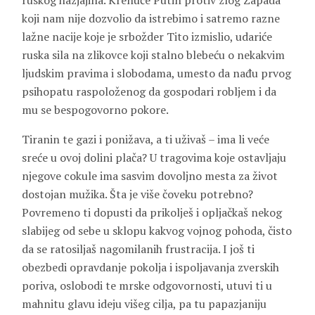
ruskog hazjajina. Krenuće Putin protiv zlog Zapada
koji nam nije dozvolio da istrebimo i satremo razne
lažne nacije koje je srbožder Tito izmislio, udariće
ruska sila na zlikovce koji stalno blebeću o nekakvim
ljudskim pravima i slobodama, umesto da nađu prvog
psihopatu raspoloženog da gospodari robljem i da
mu se bespogovorno pokore.
Tiranin te gazi i ponižava, a ti uživaš – ima li veće
sreće u ovoj dolini plača? U tragovima koje ostavljaju
njegove cokule ima sasvim dovoljno mesta za život
dostojan mužika. Šta je više čoveku potrebno?
Povremeno ti dopusti da prikolješ i opljačkaš nekog
slabijeg od sebe u sklopu kakvog vojnog pohoda, čisto
da se ratosiljaš nagomilanih frustracija. I još ti
obezbedi opravdanje pokolja i ispoljavanja zverskih
poriva, oslobodi te mrske odgovornosti, utuvi ti u
mahnitu glavu ideju višeg cilja, pa tu papazjaniju