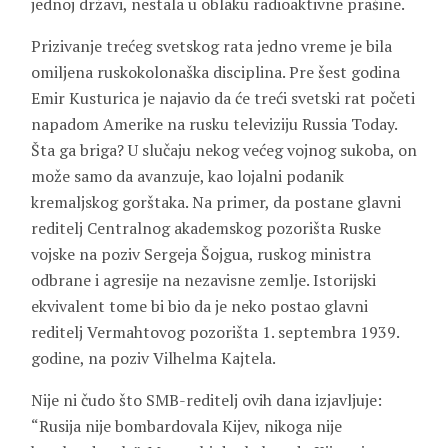
jednoj državi, nestala u oblaku radioaktivne prašine.
Prizivanje trećeg svetskog rata jedno vreme je bila
omiljena ruskokolonaška disciplina. Pre šest godina
Emir Kusturica je najavio da će treći svetski rat početi
napadom Amerike na rusku televiziju Russia Today.
Šta ga briga? U slučaju nekog većeg vojnog sukoba, on
može samo da avanzuje, kao lojalni podanik
kremaljskog gorštaka. Na primer, da postane glavni
reditelj Centralnog akademskog pozorišta Ruske
vojske na poziv Sergeja Šojgua, ruskog ministra
odbrane i agresije na nezavisne zemlje. Istorijski
ekvivalent tome bi bio da je neko postao glavni
reditelj Vermahtovog pozorišta 1. septembra 1939.
godine, na poziv Vilhelma Kajtela.
Nije ni čudo što SMB-reditelj ovih dana izjavljuje:
“Rusija nije bombardovala Kijev, nikoga nije