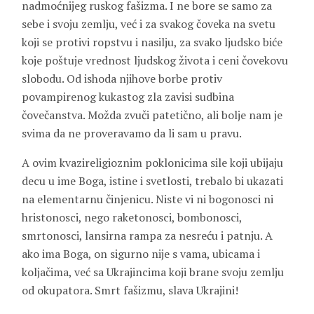
nadmoćnijeg ruskog fašizma. I ne bore se samo za
sebe i svoju zemlju, već i za svakog čoveka na svetu
koji se protivi ropstvu i nasilju, za svako ljudsko biće
koje poštuje vrednost ljudskog života i ceni čovekovu
slobodu. Od ishoda njihove borbe protiv
povampirenog kukastog zla zavisi sudbina
čovečanstva. Možda zvuči patetično, ali bolje nam je
svima da ne proveravamo da li sam u pravu.
A ovim kvazireligioznim poklonicima sile koji ubijaju
decu u ime Boga, istine i svetlosti, trebalo bi ukazati
na elementarnu činjenicu. Niste vi ni bogonosci ni
hristonosci, nego raketonosci, bombonosci,
smrtonosci, lansirna rampa za nesreću i patnju. A
ako ima Boga, on sigurno nije s vama, ubicama i
koljačima, već sa Ukrajincima koji brane svoju zemlju
od okupatora. Smrt fašizmu, slava Ukrajini!