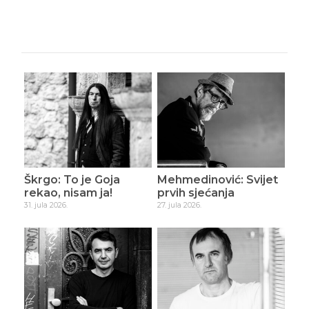
Škrgo: To je Goja
Mehmedinović: Svijet
rekao, nisam ja!
prvih sjećanja
31. jula 2026.
27. jula 2026.