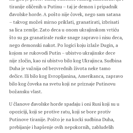
tiranije oličenih u Putinu – taj je demon i pripadnik
đavolske horde. A pošto nije čovek, nego sam satana
– takvog možeš mirno priklati, granatirati, izbrisati
sa lica zemlje. Zato deca u onom ukrajinskom vrtiću
što su ga granatirale ruske snage zapravo i nisu deca,
nego demonski nakot. Po logici koju izlaže Dugin, a
kojom se rukovodi Putin – ubistvo ukrajinske dece
nije zločin, kao ni ubistvo bilo kog Ukrajinca. Sudbina
Duha je važnija od bezvrednih života neke tamo
dečice. Ili bilo kog Evropljanina, Amerikanca, zapravo
bilo kog čoveka na svetu koji ne priznaje Putinovu
božansku vlast.
U članove đavolske horde spadaju i oni Rusi koji su u
opoziciji, koji se protive ratu, koji se bore protiv
Putinove tiranije. Pošto je na kocki sudbina Duha,
prebijanje i hapšenje ovih nepokornih, zabludelih