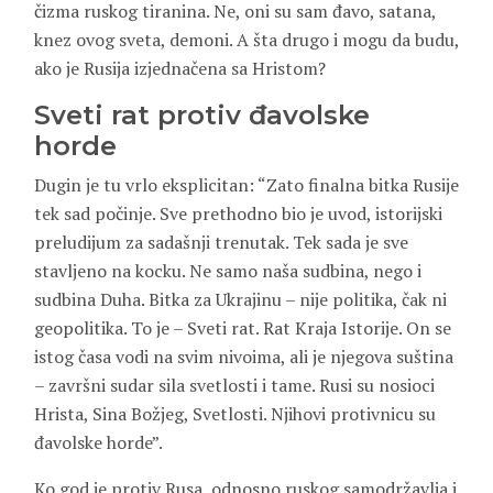
čizma ruskog tiranina. Ne, oni su sam đavo, satana,
knez ovog sveta, demoni. A šta drugo i mogu da budu,
ako je Rusija izjednačena sa Hristom?
Sveti rat protiv đavolske
horde
Dugin je tu vrlo eksplicitan: “Zato finalna bitka Rusije
tek sad počinje. Sve prethodno bio je uvod, istorijski
preludijum za sadašnji trenutak. Tek sada je sve
stavljeno na kocku. Ne samo naša sudbina, nego i
sudbina Duha. Bitka za Ukrajinu – nije politika, čak ni
geopolitika. To je – Sveti rat. Rat Kraja Istorije. On se
istog časa vodi na svim nivoima, ali je njegova suština
– završni sudar sila svetlosti i tame. Rusi su nosioci
Hrista, Sina Božjeg, Svetlosti. Njihovi protivnicu su
đavolske horde”.
Ko god je protiv Rusa, odnosno ruskog samodržavlja i