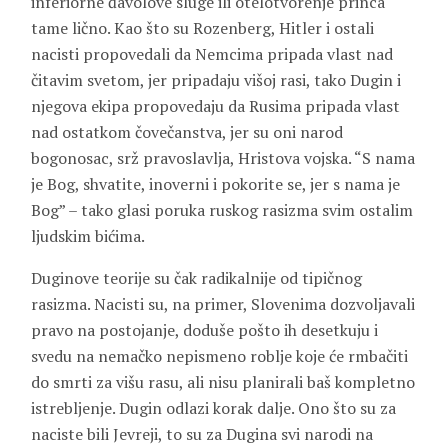
inferiorne đavolove sluge ili otelotvorenje princa
tame lično. Kao što su Rozenberg, Hitler i ostali
nacisti propovedali da Nemcima pripada vlast nad
čitavim svetom, jer pripadaju višoj rasi, tako Dugin i
njegova ekipa propovedaju da Rusima pripada vlast
nad ostatkom čovečanstva, jer su oni narod
bogonosac, srž pravoslavlja, Hristova vojska. “S nama
je Bog, shvatite, inoverni i pokorite se, jer s nama je
Bog” – tako glasi poruka ruskog rasizma svim ostalim
ljudskim bićima.
Duginove teorije su čak radikalnije od tipičnog
rasizma. Nacisti su, na primer, Slovenima dozvoljavali
pravo na postojanje, doduše pošto ih desetkuju i
svedu na nemačko nepismeno roblje koje će rmbačiti
do smrti za višu rasu, ali nisu planirali baš kompletno
istrebljenje. Dugin odlazi korak dalje. Ono što su za
naciste bili Jevreji, to su za Dugina svi narodi na