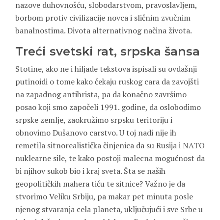
nazove duhovnošću, slobodarstvom, pravoslavljem,
borbom protiv civilizacije novca i sličnim zvučnim
banalnostima. Divota alternativnog načina života.
Tre
ć
i
svetski
rat
,
srpska
š
ansa
Stotine, ako ne i hiljade tekstova ispisali su ovdašnji
putinoidi o tome kako čekaju ruskog cara da zavojšti
na zapadnog antihrista, pa da konačno završimo
posao koji smo započeli 1991. godine, da oslobodimo
srpske zemlje, zaokružimo srpsku teritoriju i
obnovimo Dušanovo carstvo. U toj nadi nije ih
remetila sitnorealistička činjenica da su Rusija i NATO
nuklearne sile, te kako postoji malecna mogućnost da
bi njihov sukob bio i kraj sveta. Šta se naših
geopolitičkih mahera tiču te sitnice? Važno je da
stvorimo Veliku Srbiju, pa makar pet minuta posle
njenog stvaranja cela planeta, uključujući i sve Srbe u