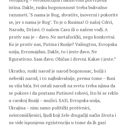
verujućeg – verodostojna i iskustvom potvrđena
istina. Dakle, rusku bogonosnost treba bukvalno
razumeti. ‘S nama je Bog, shvatite, inoverni i pokorite
se, jer s nama je Bog’. To je o Rusima! O našoj Crkvi,
Narodu, Državi. O našem Caru ili o našem vođi. A
protiv nas je – đavo. Ne metaforički, nego konkretni.
Ko je protiv nas, Putina i Rusije? Vašington, Evropska
unija, Evromajdan. Dakle, to i jeste đavo. Ne
figurativno. Sam đavo. Običan i drevni. Kakav i jeste.”
Ukratko, ruski narod je narod bogonosac, božji i
nebeski narod, i to najbukvalnije, prema tome – Rusi
su viša bića. Svi ostali narodi na svetu treba njima da
se pokore i da postanu Putinovi robovi, što bi se reklo
u carskoj Rusiji – mužici. SAD, Evropska unija,
Ukrajina – nisu samo politički protivnici,
neistomišljenici, ljudi koji žele drugačiji način života i
ne vide ispunjenu egzistenciju u tome da ih gazi