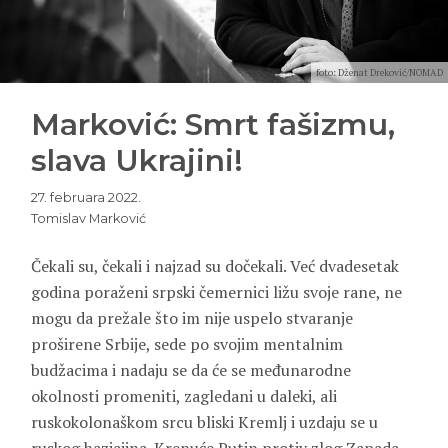
foto: Dženat Dreković/NOMAD
Marković: Smrt fašizmu,
slava Ukrajini!
27. februara 2022.
Tomislav Marković
Čekali su, čekali i najzad su dočekali. Već dvadesetak
godina poraženi srpski čemernici ližu svoje rane, ne
mogu da prežale što im nije uspelo stvaranje
proširene Srbije, sede po svojim mentalnim
budžacima i nadaju se da će se međunarodne
okolnosti promeniti, zagledani u daleki, ali
ruskokolonaškom srcu bliski Kremlj i uzdaju se u