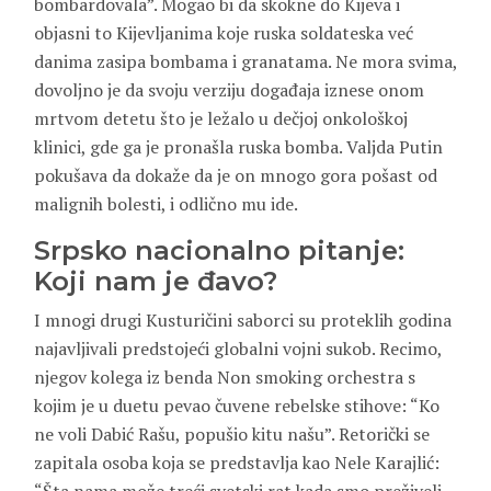
bombardovala”. Mogao bi da skokne do Kijeva i
objasni to Kijevljanima koje ruska soldateska već
danima zasipa bombama i granatama. Ne mora svima,
dovoljno je da svoju verziju događaja iznese onom
mrtvom detetu što je ležalo u dečjoj onkološkoj
klinici, gde ga je pronašla ruska bomba. Valjda Putin
pokušava da dokaže da je on mnogo gora pošast od
malignih bolesti, i odlično mu ide.
Srpsko nacionalno pitanje:
Koji nam je đavo?
I mnogi drugi Kusturičini saborci su proteklih godina
najavljivali predstojeći globalni vojni sukob. Recimo,
njegov kolega iz benda Non smoking orchestra s
kojim je u duetu pevao čuvene rebelske stihove: “Ko
ne voli Dabić Rašu, popušio kitu našu”. Retorički se
zapitala osoba koja se predstavlja kao Nele Karajlić: