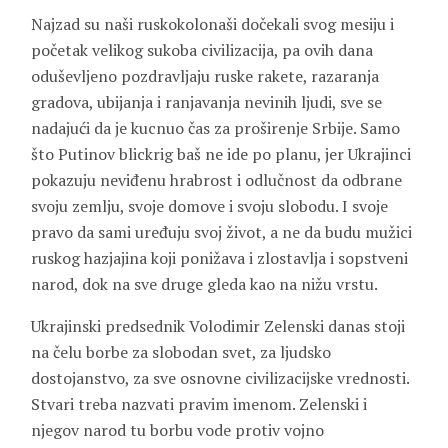
Najzad su naši ruskokolonaši dočekali svog mesiju i
početak velikog sukoba civilizacija, pa ovih dana
oduševljeno pozdravljaju ruske rakete, razaranja
gradova, ubijanja i ranjavanja nevinih ljudi, sve se
nadajući da je kucnuo čas za proširenje Srbije. Samo
što Putinov blickrig baš ne ide po planu, jer Ukrajinci
pokazuju neviđenu hrabrost i odlučnost da odbrane
svoju zemlju, svoje domove i svoju slobodu. I svoje
pravo da sami uređuju svoj život, a ne da budu mužici
ruskog hazjajina koji ponižava i zlostavlja i sopstveni
narod, dok na sve druge gleda kao na nižu vrstu.
Ukrajinski predsednik Volodimir Zelenski danas stoji
na čelu borbe za slobodan svet, za ljudsko
dostojanstvo, za sve osnovne civilizacijske vrednosti.
Stvari treba nazvati pravim imenom. Zelenski i
njegov narod tu borbu vode protiv vojno