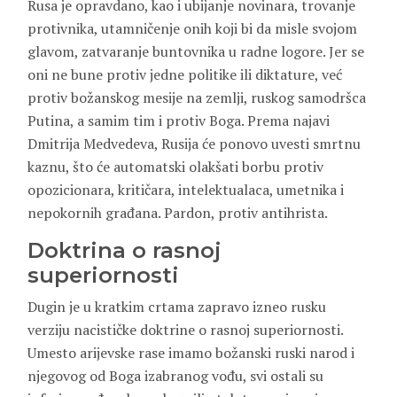
Rusa je opravdano, kao i ubijanje novinara, trovanje
protivnika, utamničenje onih koji bi da misle svojom
glavom, zatvaranje buntovnika u radne logore. Jer se
oni ne bune protiv jedne politike ili diktature, već
protiv božanskog mesije na zemlji, ruskog samodršca
Putina, a samim tim i protiv Boga. Prema najavi
Dmitrija Medvedeva, Rusija će ponovo uvesti smrtnu
kaznu, što će automatski olakšati borbu protiv
opozicionara, kritičara, intelektualaca, umetnika i
nepokornih građana. Pardon, protiv antihrista.
Doktrina o rasnoj
superiornosti
Dugin je u kratkim crtama zapravo izneo rusku
verziju nacističke doktrine o rasnoj superiornosti.
Umesto arijevske rase imamo božanski ruski narod i
njegovog od Boga izabranog vođu, svi ostali su