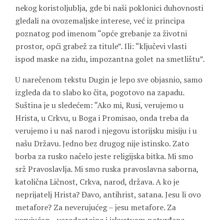
nekog koristoljublja, gde bi naši poklonici duhovnosti
gledali na ovozemaljske interese, već iz principa
poznatog pod imenom “opće grebanje za životni
prostor, opći grabež za titule”. Ili: “ključevi vlasti
ispod maske na zidu, impozantna golet na smetlištu”.
U narečenom tekstu Dugin je lepo sve objasnio, samo
izgleda da to slabo ko čita, pogotovo na zapadu.
Suština je u sledećem: “Ako mi, Rusi, verujemo u
Hrista, u Crkvu, u Boga i Promisao, onda treba da
verujemo i u naš narod i njegovu istorijsku misiju i u
našu Državu. Jedno bez drugog nije istinsko. Zato
borba za rusko načelo jeste religijska bitka. Mi smo
srž Pravoslavlja. Mi smo ruska pravoslavna saborna,
katolična Ličnost, Crkva, narod, država. A ko je
neprijatelj Hrista? Đavo, antihrist, satana. Jesu li ovo
metafore? Za neverujućeg – jesu metafore. Za