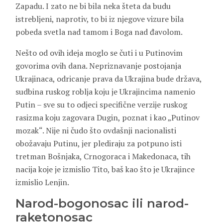
Zapadu. I zato ne bi bila neka šteta da budu
istrebljeni, naprotiv, to bi iz njegove vizure bila
pobeda svetla nad tamom i Boga nad đavolom.
Nešto od ovih ideja moglo se čuti i u Putinovim
govorima ovih dana. Nepriznavanje postojanja
Ukrajinaca, odricanje prava da Ukrajina bude država,
sudbina ruskog roblja koju je Ukrajincima namenio
Putin – sve su to odjeci specifične verzije ruskog
rasizma koju zagovara Dugin, poznat i kao „Putinov
mozak“. Nije ni čudo što ovdašnji nacionalisti
obožavaju Putinu, jer plediraju za potpuno isti
tretman Bošnjaka, Crnogoraca i Makedonaca, tih
nacija koje je izmislio Tito, baš kao što je Ukrajince
izmislio Lenjin.
Narod-bogonosac ili narod-
raketonosac