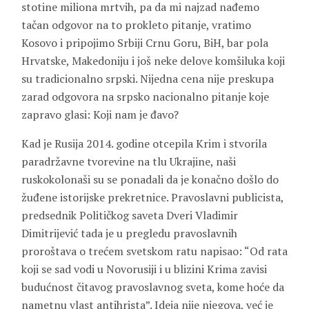
stotine miliona mrtvih, pa da mi najzad nađemo
tačan odgovor na to prokleto pitanje, vratimo
Kosovo i pripojimo Srbiji Crnu Goru, BiH, bar pola
Hrvatske, Makedoniju i još neke delove komšiluka koji
su tradicionalno srpski. Nijedna cena nije preskupa
zarad odgovora na srpsko nacionalno pitanje koje
zapravo glasi: Koji nam je đavo?
Kad je Rusija 2014. godine otcepila Krim i stvorila
paradržavne tvorevine na tlu Ukrajine, naši
ruskokolonaši su se ponadali da je konačno došlo do
žuđene istorijske prekretnice. Pravoslavni publicista,
predsednik Političkog saveta Dveri Vladimir
Dimitrijević tada je u pregledu pravoslavnih
proroštava o trećem svetskom ratu napisao: “Od rata
koji se sad vodi u Novorusiji i u blizini Krima zavisi
budućnost čitavog pravoslavnog sveta, kome hoće da
nametnu vlast antihrista”. Ideja nije njegova, već je