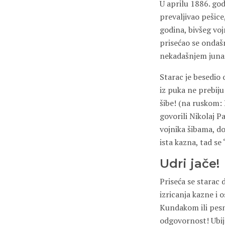
U aprilu 1886. god
prevaljivao pešice
godina, bivšeg voj
prisećao se ondaš
nekadašnjem junašt
Starac je besedio 
iz puka ne prebiju 
šibe! (na ruskom: P
govorili Nikolaj P
vojnika šibama, do
ista kazna, tad se
Udri jače!
Priseća se starac d
izricanja kazne i 
Kundakom ili pesni
odgovornost! Ubij