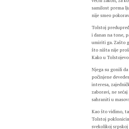
večni zakon, za ko
samilost prema lj
nije smeo pokorav
Tolstoj predupređu
i danas na tone, p
umiriti ga. Zašto
što ništa nije pro
Kako u Tolstojevo 
Njega su gonili da
počinjene devedese
interesa, zajednič
zaboravi, ne sećaj
sahraniti u masovn
Kao što vidimo, ta
Tolstoj poklonicim
svekolikoj srpskoj