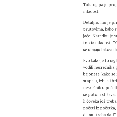
Tolstoj, pa je prop
mladosti.
Detaljno mu je pri
prutovima, kako su
jače! Naredbu je s
ton iz mladosti. “
se ubijaju bikovi i
Evo kako je to izg
vodili nesrećnika
bajonete, kako se
stapaju, izbija i 
nesrećnik u počet
se potom stišava, 
li čoveka još treb
početi iz početka,
da mu treba dati”.