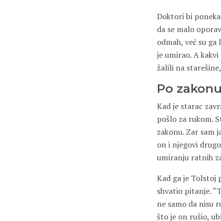
Doktori bi ponekad
da se malo oporavi
odmah, već su ga le
je umirao. A kakvi 
žalili na starešin
Po zakonu,
Kad je starac zavr
pošlo za rukom. S
zakonu. Zar sam ja
on i njegovi drugo
umiranju ratnih z
Kad ga je Tolstoj p
shvatio pitanje. “
ne samo da nisu r
što je on rušio, u