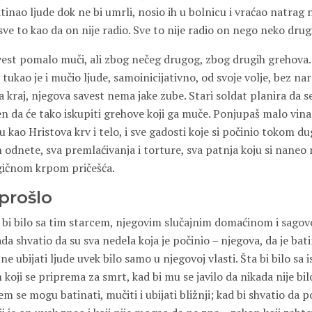
batinao ljude dok ne bi umrli, nosio ih u bolnicu i vraćao natrag
sve to kao da on nije radio. Sve to nije radio on nego neko drugi
avest pomalo muči, ali zbog nečeg drugog, zbog drugih grehova
ukao je i mučio ljude, samoinicijativno, od svoje volje, bez nare
a kraj, njegova savest nema jake zube. Stari soldat planira da s
n da će tako iskupiti grehove koji ga muče. Ponjupaš malo vina i
u kao Hristova krv i telo, i sve gadosti koje si počinio tokom 
 odnete, sva premlaćivanja i torture, sva patnja koju si naneo
gičnom krpom pričešća.
 prošlo
ta bi bilo sa tim starcem, njegovim slučajnim domaćinom i sago
da shvatio da su sva nedela koja je počinio – njegova, da je batin
li ne ubijati ljude uvek bilo samo u njegovoj vlasti. Šta bi bilo sa
koji se priprema za smrt, kad bi mu se javilo da nikada nije bilo
em se mogu batinati, mučiti i ubijati bližnji; kad bi shvatio da 