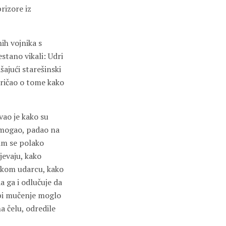
prizore iz
ih vojnika s
stano vikali: Udri
ajući starešinski
pričao o tome kako
vao je kako su
nemogao, padao na
tim se polako
jevaju, kako
vakom udarcu, kako
a ga i odlučuje da
o bi mučenje moglo
a čelu, odredile