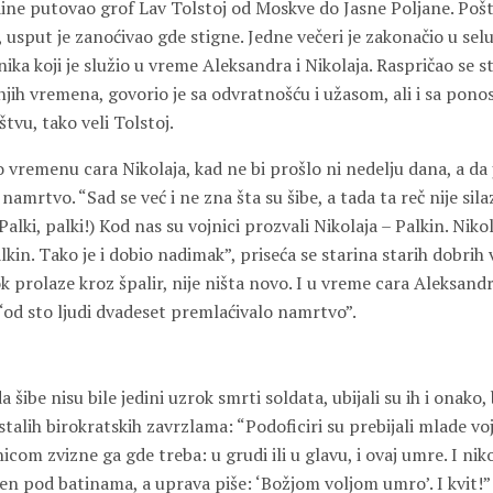
ine putovao grof Lav Tolstoj od Moskve do Jasne Poljane. Pošto
, usput je zanoćivao gde stigne. Jedne večeri je zakonačio u sel
nika koji je služio u vreme Aleksandra i Nikolaja. Raspričao se st
njih vremena, govorio je sa odvratnošću i užasom, ali i sa pon
vu, tako veli Tolstoj.
o vremenu cara Nikolaja, kad ne bi prošlo ni nedelju dana, a da 
namrtvo. “Sad se već i ne zna šta su šibe, a tada ta reč nije silazi
alki, palki!) Kod nas su vojnici prozvali Nikolaja – Palkin. Nikol
alkin. Tako je i dobio nadimak”, priseća se starina starih dobrih
k prolaze kroz špalir, nije ništa novo. I u vreme cara Aleksand
 “od sto ljudi dvadeset premlaćivalo namrtvo”.
a šibe nisu bile jedini uzrok smrti soldata, ubijali su ih i onako,
ostalih birokratskih zavrzlama: “Podoficiri su prebijali mlade v
com zvizne ga gde treba: u grudi ili u glavu, i ovaj umre. I niko
en pod batinama, a uprava piše: ‘Božjom voljom umro’. I kvit!”