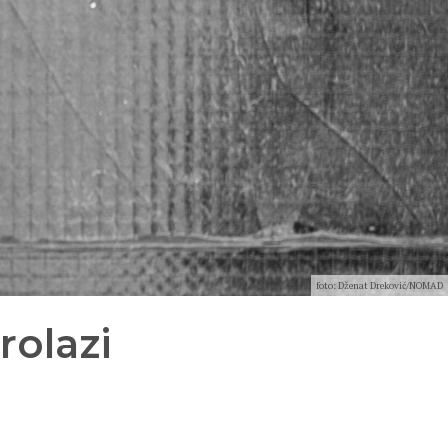
foto: Dženat Dreković/NOMAD
rolazi