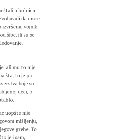
meštali u bolnicu
zvoljavali da umre
a izvršena, vojnik
d šibe, ili su se
sledovanje.
e, ali mu to nije
 šta, to je po
zverstva koje su
bijenoj deci, o
stablo.
rac uopšte nije
jegovom mišljenju,
jegove grehe. To
to je i sam,