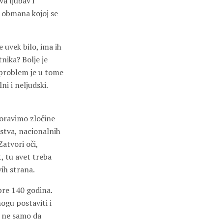
va ljubav i
 obmana kojoj se
 uvek bilo, ima ih
nika? Bolje je
 problem je u tome
ni i neljudski.
boravimo zločine
nstva, nacionalnih
Zatvori oči,
t, tu avet treba
ih strana.
 pre 140 godina.
ogu postaviti i
o ne samo da