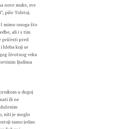
 na nove muke, sve
”, piše Tolstoj.
. I mimo onoga što
dbe, ali i s tim
e pričesti pred
 hleba koji se
dugog životnog veka
 nevinim ljudima
vornikom u dugoj
ati ili ne
 isluženim
, niti je moglo
postoji samo jedan