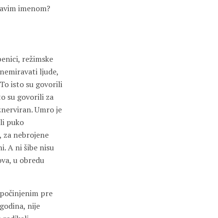
pravim imenom?
žbenici, režimske
znemiravati ljude,
To isto su govorili
o su govorili za
iznerviran. Umro je
ili puko
, za nebrojene
. A ni šibe nisu
gova, u obredu
a počinjenim pre
godina, nije