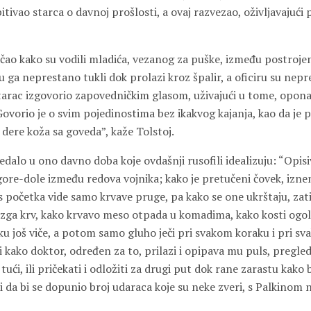
itivao starca o davnoj prošlosti, a ovaj razvezao, oživljavajući 
čao kako su vodili mladića, vezanog za puške, između postrojen
 ga neprestano tukli dok prolazi kroz špalir, a oficiru su nepre
tarac izgovorio zapovedničkim glasom, uživajući u tome, oponaš
Govorio je o svim pojedinostima bez ikakvog kajanja, kao da je 
li dere koža sa goveda”, kaže Tolstoj.
ledalo u ono davno doba koje ovdašnji rusofili idealizuju: “Opisi
 gore-dole između redova vojnika; kako je pretučeni čovek, iz
 s početka vide samo krvave pruge, pa kako se one ukrštaju, za
brizga krv, kako krvavo meso otpada u komadima, kako kosti ogol
ku još viče, a potom samo gluho ječi pri svakom koraku i pri s
i kako doktor, određen za to, prilazi i opipava mu puls, pregled
a tući, ili pričekati i odložiti za drugi put dok rane zarastu kak
 i da bi se dopunio broj udaraca koje su neke zveri, s Palkinom n