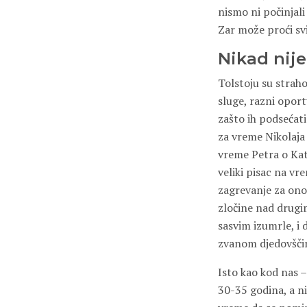
nismo ni počinjal
Zar može proći sv
Nikad nij
Tolstoju su strahov
sluge, razni oportu
zašto ih podsećati
za vreme Nikolaja 
vreme Petra o Kata
veliki pisac na vre
zagrevanje za ono
zločine nad drugim
sasvim izumrle, i 
zvanom djedovšči
Isto kao kod nas –
30-35 godina, a ni