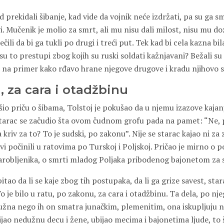
 prekidali šibanje, kad vide da vojnik neće izdržati, pa su ga s
. Mučenik je molio za smrt, ali mu nisu dali milost, nisu mu do
čili da bi ga tukli po drugi i treći put. Tek kad bi cela kazna bil
su to prestupi zbog kojih su ruski soldati kažnjavani? Bežali su o
e, na primer kako rđavo hrane njegove drugove i kradu njihovo 
 za cara i otadžbinu
šio priču o šibama, Tolstoj je pokušao da u njemu izazove kajanj
tarac se začudio šta ovom čudnom grofu pada na pamet: “Ne, pa
 kriv za to? To je sudski, po zakonu”. Nije se starac kajao ni za 
vi počinili u ratovima po Turskoj i Poljskoj. Pričao je mirno o po
arobljenika, o smrti mladog Poljaka pribodenog bajonetom za 
itao da li se kaje zbog tih postupaka, da li ga grize savest, sta
To je bilo u ratu, po zakonu, za cara i otadžbinu. Ta dela, po n
užna nego ih on smatra junačkim, plemenitim, ona iskupljuju n
bijao nedužnu decu i žene, ubijao mecima i bajonetima ljude, to š