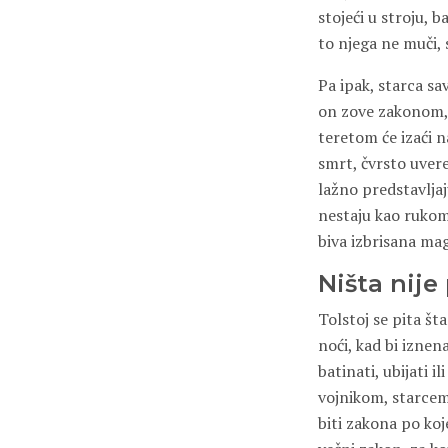
stojeći u stroju, 
to njega ne muči, 
Pa ipak, starca s
on zove zakonom, t
teretom će izaći n
smrt, čvrsto uvere
lažno predstavljaj
nestaju kao rukom
biva izbrisana ma
Ništa nije
Tolstoj se pita š
noći, kad bi iznena
batinati, ubijati i
vojnikom, starcem 
biti zakona po koj