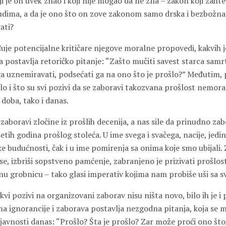
ji je on uvek znao i koji nije mogao da ne zna – zakon koji zahte
udima, a da je ono što on zove zakonom samo drska i bezbožna
ati?
je potencijalne kritičare njegove moralne propovedi, kakvih je
a postavlja retoričko pitanje: “Zašto mučiti savest starca samrt
 ga uznemiravati, podsećati ga na ono što je prošlo?” Međutim,
šlo i što su svi pozivi da se zaboravi takozvana prošlost nemoral
doba, tako i danas.
 zaboravi zločine iz prošlih decenija, a nas sile da prinudno za
tih godina prošlog stoleća. U ime svega i svačega, nacije, jedi
ke budućnosti, čak i u ime pomirenja sa onima koje smo ubijali. 
 se, izbriši sopstveno pamćenje, zabranjeno je prizivati prošlos
u grobnicu – tako glasi imperativ kojima nam probiše uši sa sv
kvi pozivi na organizovani zaborav nisu ništa novo, bilo ih je i
a ignorancije i zaborava postavlja nezgodna pitanja, koja se m
 javnosti danas: “Prošlo? Šta je prošlo? Zar može proći ono št