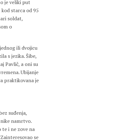
 je veliki put
u kod starca od 95
ari soldat,
osom o
jednog ili dvojicu
la s jezika. Šibe,
aj Pavlič, a oni su
 vremena. Ubijanje
ra praktikovana je
 bez suđenja,
ojnike namrtvo.
 te i ne zove na
 Zainteresovao se