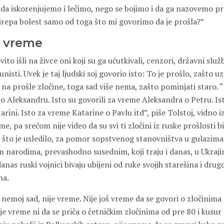
i da iskorenjujemo i lečimo, nego se bojimo i da ga nazovemo 
irepa bolest samo od toga što mi govorimo da je prošla?”
e vreme
ito išli na živce oni koji su ga ućutkivali, cenzori, državni slu
nisti. Uvek je taj ljudski soj govorio isto: To je prošlo, zašto u
 na prošle zločine, toga sad više nema, zašto pominjati staro. “
o Aleksandru. Isto su govorili za vreme Aleksandra o Petru. Ist
rini. Isto za vreme Katarine o Pavlu itd”, piše Tolstoj, vidno 
me, pa srećom nije video da su svi ti zločini iz ruske prošlosti b
 što je usledilo, za pomor sopstvenog stanovništva u gulazima
 narodima, prevashodno susednim, koji traju i danas, u Ukrajini
danas ruski vojnici bivaju ubijeni od ruke svojih starešina i dru
na.
 nemoj sad, nije vreme. Nije još vreme da se govori o zločinim
je vreme ni da se priča o četničkim zločinima od pre 80 i kusur 