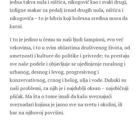
jedna takva nula i ništica, nikogović kao i svaki drugi,
izdigne makar za pedalj iznad drugih nula, ništica i
nikogovića – to je hibris koji bolesna sredina mora da
kazni.
I to je jedino u čemu su naši ljudi šampioni, evo već
vekovima, i to u svim oblastima društvenog života, od
umetnosti i kulture do politike i privrede; tu prestaju
sve naše podele i objavljuje se ujedinjenje ruralnog i
urbanog, desnog i levog, progresivnog i
konzervativnog, crnog i belog, ulja i vode. Duboki su
naši problemi, za njih je i najdublji okean – najobičniji
plićak. Ma šta o tome imali da kažu sveznajući
sveznadari kojima je jasno sve na svetu i okolini, ili
bar na njihovoj površini.