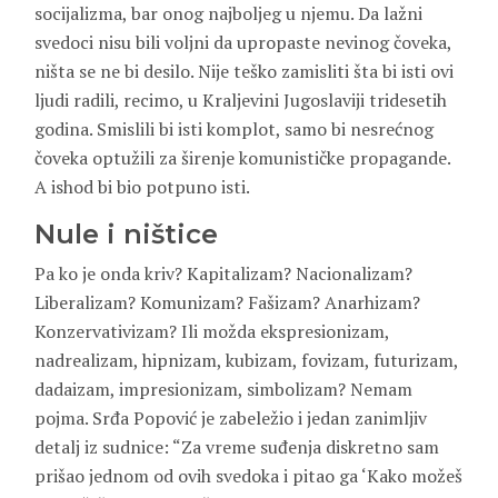
socijalizma, bar onog najboljeg u njemu. Da lažni
svedoci nisu bili voljni da upropaste nevinog čoveka,
ništa se ne bi desilo. Nije teško zamisliti šta bi isti ovi
ljudi radili, recimo, u Kraljevini Jugoslaviji tridesetih
godina. Smislili bi isti komplot, samo bi nesrećnog
čoveka optužili za širenje komunističke propagande.
A ishod bi bio potpuno isti.
Nule i ništice
Pa ko je onda kriv? Kapitalizam? Nacionalizam?
Liberalizam? Komunizam? Fašizam? Anarhizam?
Konzervativizam? Ili možda ekspresionizam,
nadrealizam, hipnizam, kubizam, fovizam, futurizam,
dadaizam, impresionizam, simbolizam? Nemam
pojma. Srđa Popović je zabeležio i jedan zanimljiv
detalj iz sudnice: “Za vreme suđenja diskretno sam
prišao jednom od ovih svedoka i pitao ga ‘Kako možeš