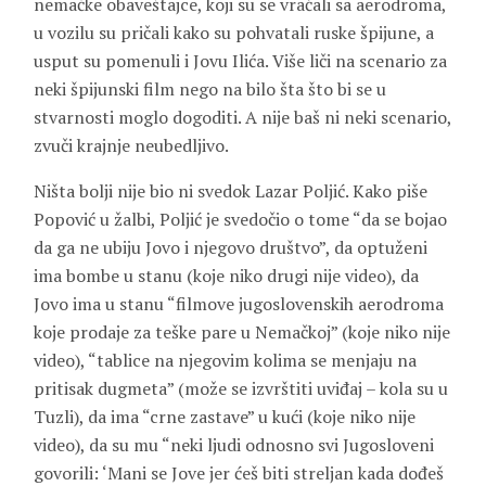
nemačke obaveštajce, koji su se vraćali sa aerodroma,
u vozilu su pričali kako su pohvatali ruske špijune, a
usput su pomenuli i Jovu Ilića. Više liči na scenario za
neki špijunski film nego na bilo šta što bi se u
stvarnosti moglo dogoditi. A nije baš ni neki scenario,
zvuči krajnje neubedljivo.
Ništa bolji nije bio ni svedok Lazar Poljić. Kako piše
Popović u žalbi, Poljić je svedočio o tome “da se bojao
da ga ne ubiju Jovo i njegovo društvo”, da optuženi
ima bombe u stanu (koje niko drugi nije video), da
Jovo ima u stanu “filmove jugoslovenskih aerodroma
koje prodaje za teške pare u Nemačkoj” (koje niko nije
video), “tablice na njegovim kolima se menjaju na
pritisak dugmeta” (može se izvrštiti uviđaj – kola su u
Tuzli), da ima “crne zastave” u kući (koje niko nije
video), da su mu “neki ljudi odnosno svi Jugosloveni
govorili: ‘Mani se Jove jer ćeš biti streljan kada dođeš