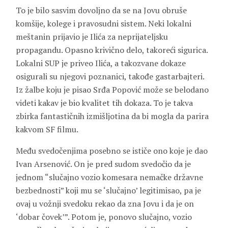
To je bilo sasvim dovoljno da se na Jovu obruše
komšije, kolege i pravosudni sistem. Neki lokalni
meštanin prijavio je Ilića za neprijateljsku
propagandu. Opasno krivično delo, takoreći sigurica.
Lokalni SUP je priveo Ilića, a takozvane dokaze
osigurali su njegovi poznanici, takođe gastarbajteri.
Iz žalbe koju je pisao Srđa Popović može se belodano
videti kakav je bio kvalitet tih dokaza. To je takva
zbirka fantastičnih izmišljotina da bi mogla da parira
kakvom SF filmu.
Među svedočenjima posebno se ističe ono koje je dao
Ivan Arsenović. On je pred sudom svedočio da je
jednom “slučajno vozio komesara nemačke državne
bezbednosti” koji mu se ‘slučajno’ legitimisao, pa je
ovaj u vožnji svedoku rekao da zna Jovu i da je on
‘dobar čovek’”. Potom je, ponovo slučajno, vozio