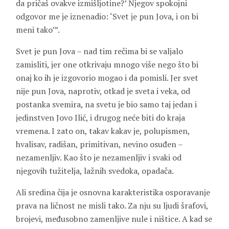
da pričaš ovakve izmišljotine?’ Njegov spokojni
odgovor me je iznenadio: ‘Svet je pun Jova, i on bi
meni tako’”.
Svet je pun Jova – nad tim rečima bi se valjalo
zamisliti, jer one otkrivaju mnogo više nego što bi
onaj ko ih je izgovorio mogao i da pomisli. Jer svet
nije pun Jova, naprotiv, otkad je sveta i veka, od
postanka svemira, na svetu je bio samo taj jedan i
jedinstven Jovo Ilić, i drugog neće biti do kraja
vremena. I zato on, takav kakav je, polupismen,
hvalisav, radišan, primitivan, nevino osuđen –
nezamenljiv. Kao što je nezamenljiv i svaki od
njegovih tužitelja, lažnih svedoka, opadača.
Ali sredina čija je osnovna karakteristika osporavanje
prava na ličnost ne misli tako. Za nju su ljudi šrafovi,
brojevi, međusobno zamenljive nule i ništice. A kad se