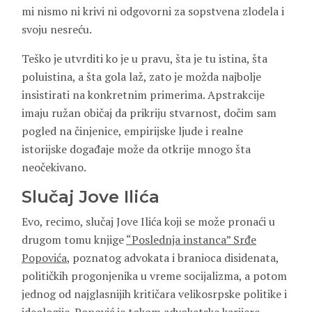
mi nismo ni krivi ni odgovorni za sopstvena zlodela i
svoju nesreću.
Teško je utvrditi ko je u pravu, šta je tu istina, šta
poluistina, a šta gola laž, zato je možda najbolje
insistirati na konkretnim primerima. Apstrakcije
imaju ružan običaj da prikriju stvarnost, dočim sam
pogled na činjenice, empirijske ljude i realne
istorijske događaje može da otkrije mnogo šta
neočekivano.
Slučaj Jove Ilića
Evo, recimo, slučaj Jove Ilića koji se može pronaći u
drugom tomu knjige
“Poslednja instanca” Srđe
Popovića
, poznatog advokata i branioca disidenata,
političkih progonjenika u vreme socijalizma, a potom
jednog od najglasnijih kritičara velikosrpske politike i