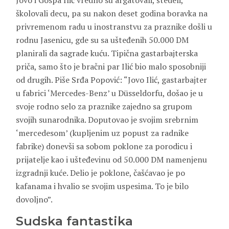
Jovo i Gospa Ilić vredno su argatovali, štedeli,
školovali decu, pa su nakon deset godina boravka na
privremenom radu u inostranstvu za praznike došli u
rodnu Jasenicu, gde su sa ušteđenih 50.000 DM
planirali da sagrade kuću. Tipična gastarbajterska
priča, samo što je bračni par Ilić bio malo sposobniji
od drugih. Piše Srđa Popović: “Jovo Ilić, gastarbajter
u fabrici ‘Mercedes-Benz’ u Düsseldorfu, došao je u
svoje rodno selo za praznike zajedno sa grupom
svojih sunarodnika. Doputovao je svojim srebrnim
‘mercedesom’ (kupljenim uz popust za radnike
fabrike) donevši sa sobom poklone za porodicu i
prijatelje kao i ušteđevinu od 50.000 DM namenjenu
izgradnji kuće. Delio je poklone, čašćavao je po
kafanama i hvalio se svojim uspesima. To je bilo
dovoljno”.
Sudska fantastika