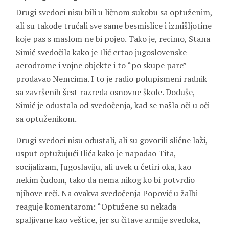
Drugi svedoci nisu bili u ličnom sukobu sa optuženim,
ali su takođe trućali sve same besmislice i izmišljotine
koje pas s maslom ne bi pojeo. Tako je, recimo, Stana
Simić svedočila kako je Ilić crtao jugoslovenske
aerodrome i vojne objekte i to “po skupe pare”
prodavao Nemcima. I to je radio polupismeni radnik
sa završenih šest razreda osnovne škole. Doduše,
Simić je odustala od svedočenja, kad se našla oči u oči
sa optuženikom.
Drugi svedoci nisu odustali, ali su govorili slične laži,
usput optužujući Ilića kako je napadao Tita,
socijalizam, Jugoslaviju, ali uvek u četiri oka, kao
nekim čudom, tako da nema nikog ko bi potvrdio
njihove reči. Na ovakva svedočenja Popović u žalbi
reaguje komentarom: “Optužene su nekada
spaljivane kao veštice, jer su čitave armije svedoka,