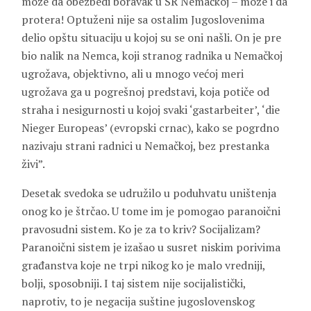
može da obezbedi boravak u SR Nemačkoj – može i da
protera! Optuženi nije sa ostalim Jugoslovenima
delio opštu situaciju u kojoj su se oni našli. On je pre
bio nalik na Nemca, koji stranog radnika u Nemačkoj
ugrožava, objektivno, ali u mnogo većoj meri
ugrožava ga u pogrešnoj predstavi, koja potiče od
straha i nesigurnosti u kojoj svaki ‘gastarbeiter’, ‘die
Nieger Europeas’ (evropski crnac), kako se pogrdno
nazivaju strani radnici u Nemačkoj, bez prestanka
živi”.
Desetak svedoka se udružilo u poduhvatu uništenja
onog ko je štrčao. U tome im je pomogao paranoični
pravosudni sistem. Ko je za to kriv? Socijalizam?
Paranoični sistem je izašao u susret niskim porivima
građanstva koje ne trpi nikog ko je malo vredniji,
bolji, sposobniji. I taj sistem nije socijalistički,
naprotiv, to je negacija suštine jugoslovenskog