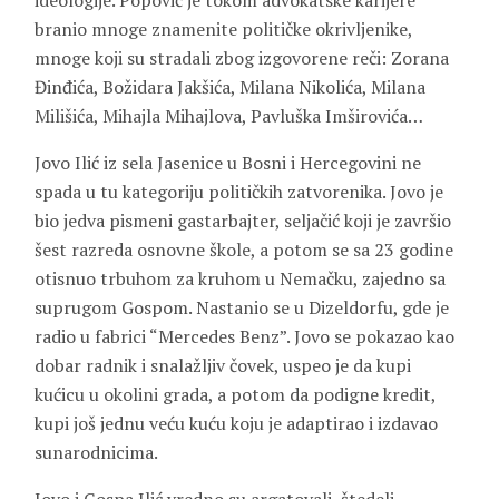
ideologije. Popović je tokom advokatske karijere
branio mnoge znamenite političke okrivljenike,
mnoge koji su stradali zbog izgovorene reči: Zorana
Đinđića, Božidara Jakšića, Milana Nikolića, Milana
Milišića, Mihajla Mihajlova, Pavluška Imširovića…
Jovo Ilić iz sela Jasenice u Bosni i Hercegovini ne
spada u tu kategoriju političkih zatvorenika. Jovo je
bio jedva pismeni gastarbajter, seljačić koji je završio
šest razreda osnovne škole, a potom se sa 23 godine
otisnuo trbuhom za kruhom u Nemačku, zajedno sa
suprugom Gospom. Nastanio se u Dizeldorfu, gde je
radio u fabrici “Mercedes Benz”. Jovo se pokazao kao
dobar radnik i snalažljiv čovek, uspeo je da kupi
kućicu u okolini grada, a potom da podigne kredit,
kupi još jednu veću kuću koju je adaptirao i izdavao
sunarodnicima.