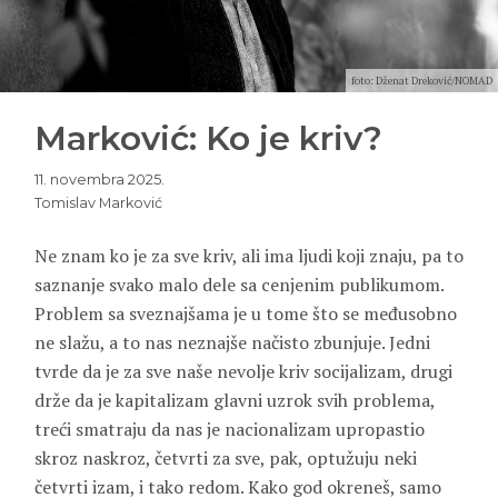
foto: Dženat Dreković/NOMAD
Marković: Ko je kriv?
11. novembra 2025.
Tomislav Marković
Ne znam ko je za sve kriv, ali ima ljudi koji znaju, pa to
saznanje svako malo dele sa cenjenim publikumom.
Problem sa sveznajšama je u tome što se međusobno
ne slažu, a to nas neznajše načisto zbunjuje. Jedni
tvrde da je za sve naše nevolje kriv socijalizam, drugi
drže da je kapitalizam glavni uzrok svih problema,
treći smatraju da nas je nacionalizam upropastio
skroz naskroz, četvrti za sve, pak, optužuju neki
četvrti izam, i tako redom. Kako god okreneš, samo