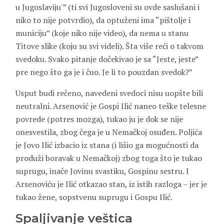
u Jugoslaviju'” (ti svi Jugosloveni su ovde saslušani i
niko to nije potvrdio), da optuženi ima “pištolje i
municiju” (koje niko nije video), da nema u stanu
Titove slike (koju su svi videli). Šta više reći o takvom
svedoku. Svako pitanje dočekivao je sa “Jeste, jeste”
pre nego što ga je i čuo. Je li to pouzdan svedok?”
Usput budi rečeno, navedeni svedoci nisu uopšte bili
neutralni. Arsenović je Gospi Ilić naneo teške telesne
povrede (potres mozga), tukao ju je dok se nije
onesvestila, zbog čega je u Nemačkoj osuđen. Poljića
je Jovo Ilić izbacio iz stana (i lišio ga mogućnosti da
produži boravak u Nemačkoj) zbog toga što je tukao
suprugu, inače Jovinu svastiku, Gospinu sestru. I
Arsenoviću je Ilić otkazao stan, iz istih razloga – jer je
tukao žene, sopstvenu suprugu i Gospu Ilić.
Spaljivanje veštica