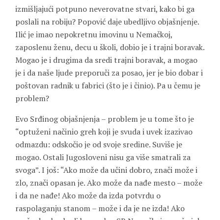
izmišljajući potpuno neverovatne stvari, kako bi ga
poslali na robiju? Popović daje ubedljivo objašnjenje.
Ilić je imao nepokretnu imovinu u Nemačkoj,
zaposlenu ženu, decu u školi, dobio je i trajni boravak.
Mogao je i drugima da sredi trajni boravak, a mogao
je i da naše ljude preporuči za posao, jer je bio dobar i
poštovan radnik u fabrici (što je i činio). Pa u čemu je
problem?
Evo Srđinog objašnjenja – problem je u tome što je
“optuženi načinio greh koji je svuda i uvek izazivao
odmazdu: odskočio je od svoje sredine. Suviše je
mogao. Ostali Jugosloveni nisu ga više smatrali za
svoga”. I još: “Ako može da učini dobro, znači može i
zlo, znači opasan je. Ako može da nađe mesto – može
i da ne nađe! Ako može da izda potvrdu o
raspolaganju stanom – može i da je ne izda! Ako