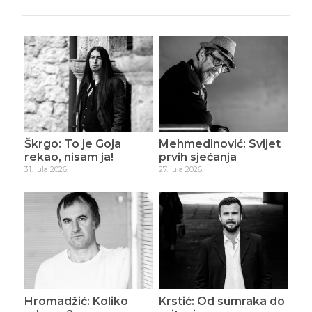
Škrgo: To je Goja
Mehmedinović: Svijet
rekao, nisam ja!
prvih sjećanja
31. jula 2026.
27. jula 2026.
Hromadžić: Koliko
Krstić: Od sumraka do