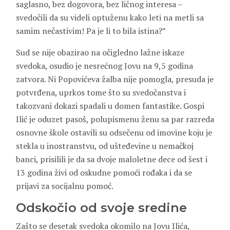
saglasno, bez dogovora, bez ličnog interesa –
svedočili da su videli optuženu kako leti na metli sa
samim nečastivim! Pa je li to bila istina?”
Sud se nije obazirao na očigledno lažne iskaze
svedoka, osudio je nesrećnog Jovu na 9,5 godina
zatvora. Ni Popovićeva žalba nije pomogla, presuda je
potvrđena, uprkos tome što su svedočanstva i
takozvani dokazi spadali u domen fantastike. Gospi
Ilić je oduzet pasoš, polupismenu ženu sa par razreda
osnovne škole ostavili su odsečenu od imovine koju je
stekla u inostranstvu, od ušteđevine u nemačkoj
banci, prisilili je da sa dvoje maloletne dece od šest i
13 godina živi od oskudne pomoći rođaka i da se
prijavi za socijalnu pomoć.
Odskočio od svoje sredine
Zašto se desetak svedoka okomilo na Jovu Ilića,