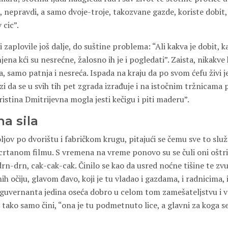
 nepravdi, a samo dvoje-troje, takozvane gazde, koriste dobit,
 cic”.
zaplovile još dalje, do suštine problema: “Ali kakva je dobit, k
jena kći su nesrećne, žalosno ih je i pogledati”. Zaista, nikakve
, samo patnja i nesreća. Ispada na kraju da po svom ćefu živi 
lazi da se u svih tih pet zgrada izrađuje i na istočnim tržnicama 
istina Dmitrijevna mogla jesti kečigu i piti maderu”.
a sila
jov po dvorištu i fabričkom krugu, pitajući se čemu sve to služi,
 crtanom filmu. S vremena na vreme ponovo su se čuli oni oštri
rn-drn, cak-cak-cak. Činilo se kao da usred noćne tišine te zv
h očiju, glavom đavo, koji je tu vladao i gazdama, i radnicima, i
e guvernanta jedina oseća dobro u celom tom zamešateljstvu i
se tako samo čini, “ona je tu podmetnuto lice, a glavni za koga s