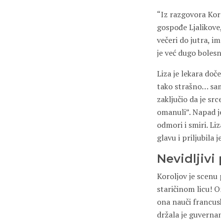
“Iz razgovora Koro
gospođe Ljalikove, 
večeri do jutra, im
je već dugo bolesn
Liza je lekara doče
tako strašno… sam
zaključio da je sr
omanuli”. Napad je
odmori i smiri. Liz
glavu i priljubila j
Nevidljivi
Koroljov je scenu 
staričinom licu! On
ona nauči francusk
držala je guvernan