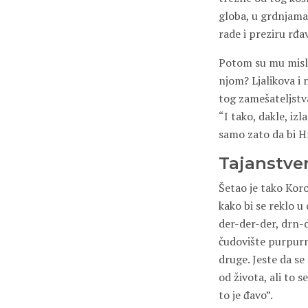
globa, u grdnjama,
rade i preziru rđav
Potom su mu misli 
njom? Ljalikova i n
tog zamešateljstva
“I tako, dakle, iz
samo zato da bi Hr
Tajanstven
Šetao je tako Korol
kako bi se reklo u
der-der-der, drn-d
čudovište purpurni
druge. Jeste da s
od života, ali to 
to je đavo”.