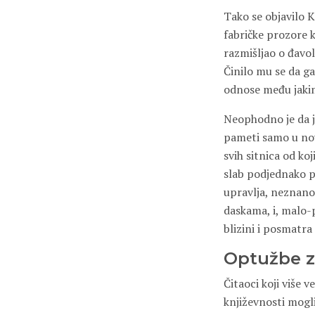
Tako se objavilo 
fabričke prozore ko
razmišljao o đavol
Činilo mu se da g
odnose među jakima
Neophodno je da ja
pameti samo u novi
svih sitnica od koj
slab podjednako pa
upravlja, neznanoj
daskama, i, malo-
blizini i posmatra 
Optužbe z
Čitaoci koji više
književnosti mogl