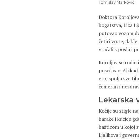
Tomislav Marković
Doktora Koroljova
bogatstva, Liza Lj
putovao vozom dve
četiri vrste, dakle
vraćali s posla i p
Koroljov se rodio 
posećivao. Ali kad 
eto, spolja sve ti
čemeran i nezdrav
Lekarska v
Kočije su stigle n
barake i kućice gde
bašticom u kojoj s
Ljalikova i guvern