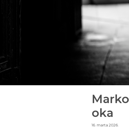
Marko
oka
16. marta 2026.