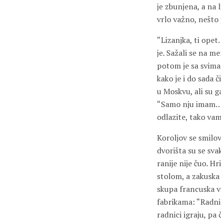
je zbunjena, a na l
vrlo važno, nešto j
“Lizanjka, ti opet
je. Sažali se na me
potom je sa svima 
kako je i do sada 
u Moskvu, ali su g
“Samo nju imam… o
odlazite, tako vam
Koroljov se smilova
dvorišta su se sva
ranije nije čuo. H
stolom, a zakuska 
skupa francuska v
fabrikama: “Radnic
radnici igraju, pa