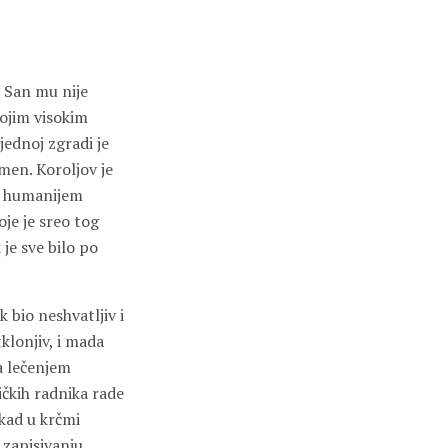
. San mu nije
vojim visokim
jednoj zgradi je
men. Koroljov je
e, humanijem
je je sreo tog
 je sve bilo po
k bio neshvatljiv i
klonjiv, i mada
sa lečenjem
ričkih radnika rade
tkad u krčmi
 zapisivanju