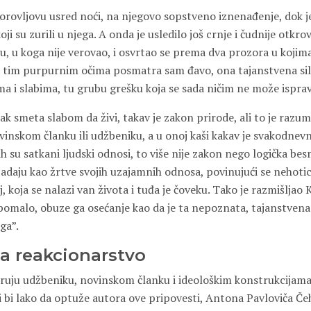
Korovljovu usred noći, na njegovo sopstveno iznenađenje, dok 
ji su zurili u njega. A onda je usledilo još crnje i čudnije otkrov
u, u koga nije verovao, i osvrtao se prema dva prozora u kojima 
a tim purpurnim očima posmatra sam đavo, ona tajanstvena sila 
 i slabima, tu grubu grešku koja se sada ničim ne može ispravi
k smeta slabom da živi, takav je zakon prirode, ali to je razuml
nskom članku ili udžbeniku, a u onoj kaši kakav je svakodnevni
ih su satkani ljudski odnosi, to više nije zakon nego logička besm
daju kao žrtve svojih uzajamnih odnosa, povinujući se nehotice
, koja se nalazi van života i tuđa je čoveku. Tako je razmišljao 
pomalo, obuze ga osećanje kao da je ta nepoznata, tajanstvena 
ga”.
a reakcionarstvo
 veruju udžbeniku, novinskom članku i ideološkim konstrukcijam
i bi lako da optuže autora ove pripovesti, Antona Pavloviča Če