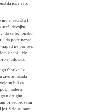
pustila još nešto
moje, reci šta ti
a uteši devojku,
vi da se leči onako
sti i da pođe nazad
se napad ne ponovi.
ođem k sebi… Ne
brike, udovica.
ugu fabrike. Iz
om životu nikada
oje su bili za
mpot, madera,
nego u drugim
aju priredbe, sami
i još. Vrlo su nam