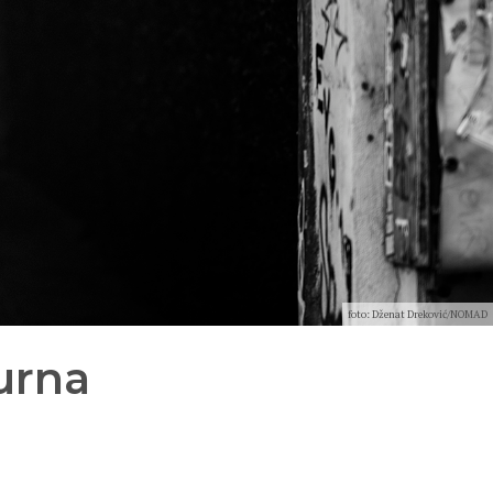
foto: Dženat Dreković/NOMAD
urna