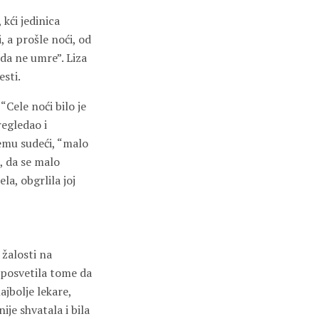
kći jedinica
, a prošle noći, od
 da ne umre”. Liza
esti.
 “Cele noći bilo je
regledao i
svemu sudeći, “malo
, da se malo
la, obgrlila joj
 žalosti na
e posvetila tome da
ajbolje lekare,
ije shvatala i bila