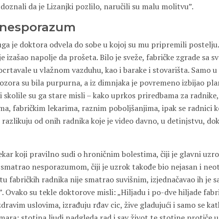
 doznali da je Lizanjki pozlilo, naručili su malu molitvu”.
i nesporazum
ga je doktora odvela do sobe u kojoj su mu pripremili postelju
 je izašao napolje da prošeta. Bilo je sveže, fabričke zgrade sa s
crtavale u vlažnom vazduhu, kao i barake i stovarišta. Samo u 
ozora su bila purpurna, a iz dimnjaka je povremeno izbijao pla
i skolile su ga stare misli – kako uprkos priredbama za radnik
, fabričkim lekarima, raznim poboljšanjima, ipak se radnici ko
razlikuju od onih radnika koje je video davno, u detinjstvu, dok
ekar koji pravilno sudi o hroničnim bolestima, čiji je glavni uzro
ke smatrao nesporazumom, čiji je uzrok takođe bio nejasan i neot
tu fabričkih radnika nije smatrao suvišnim, izjednačavao ih je 
i”. Ovako su tekle doktorove misli: „Hiljadu i po-dve hiljade fab
ravim uslovima, izrađuju rđav cic, žive gladujući i samo se ka
ara; stotina ljudi nadgleda rad i sav život te stotine protiče u