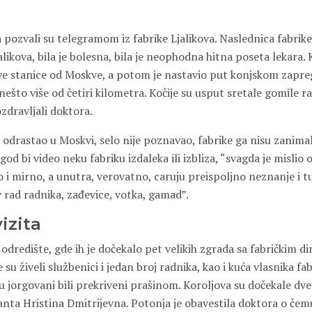
 pozvali su telegramom iz fabrike Ljalikova. Naslednica fabrik
alikova, bila je bolesna, bila je neophodna hitna poseta lekara. 
 stanice od Moskve, a potom je nastavio put konjskom zapre
 nešto više od četiri kilometra. Kočije su usput sretale gomile ra
ozdravljali doktora.
i odrastao u Moskvi, selo nije poznavao, fabrike ga nisu zanimale
god bi video neku fabriku izdaleka ili izbliza, “svagda je mislio 
ho i mirno, a unutra, verovatno, caruju preispoljno neznanje i 
 rad radnika, zađevice, votka, gamad”.
izita
a odredište, gde ih je dočekalo pet velikih zgrada sa fabričkim 
 su živeli službenici i jedan broj radnika, kao i kuća vlasnika fab
u jorgovani bili prekriveni prašinom. Koroljova su dočekale dv
anta Hristina Dmitrijevna. Potonja je obavestila doktora o čemu