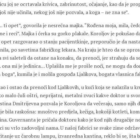
icu joj se ocrtavala krivica, zabrinutost, očajanje, kao da je pro
oš nije učinila, nekog još nije pozvala, a koga – ne zna se”.
… ti opet”, govorila je nesrećna majka. “Rođena moja, mila, čedo 
ne i reci”. Majka i ćerka su gorko plakale. Koroljov je pokušao d
opet razgovarao o stanju pacijentkinje, preporučio je da nasta
činila, po savetima fabričkog lekara. Na kraju je hteo da se opro
a svi saleteli da ostane na konaku, da prenoći, jer strahuju da 
na mi je jedinica… Uplašila me je prošle noći, ne mogu da d
 boga”, kumila je i molila gospođa Ljalikova, bogata vlasnica fa
o i ostao da prenoći kod Ljalikovih, u kući koja se nalazila u kr
ko malo čuli oštri, neprijatni, metalni zvuci kakve doktor u sv
ristina Dmitrijevna pozvala je Koroljova da večeraju, samo njih dv
je bila raskošna: mnoštvo predjela, kečiga, kokošji kotleti, ko
ina. Guvernanta je pričala doktoru kako je kod njih drugačije 
i su vrlo zadovoljni nama. U našoj fabrici se svake zime održav
 čitanje uz čarobnu lampu, izvanredna kantina, reklo bi se, šta b