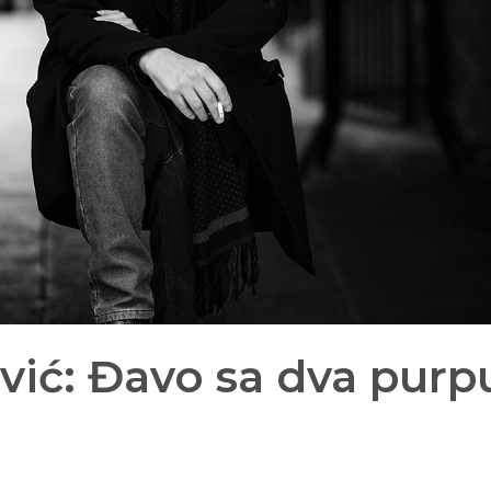
vić: Đavo sa dva purp