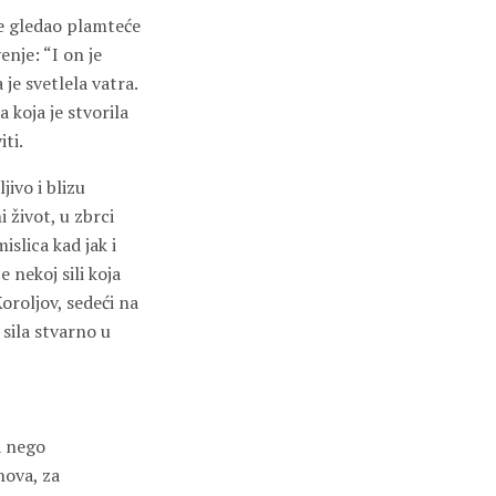
je gledao plamteće
enje: “I on je
je svetlela vatra.
koja je stvorila
ti.
jivo i blizu
 život, u zbrci
islica kad jak i
 nekoj sili koja
Koroljov, sedeći na
sila stvarno u
a nego
hova, za