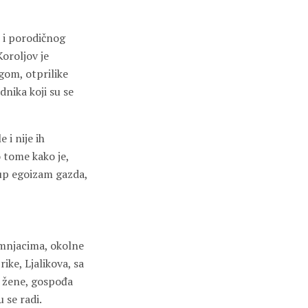
e i porodičnog
Koroljov je
gom, otprilike
dnika koji su se
 i nije ih
o tome kako je,
tup egoizam gazda,
dimnjacima, okolne
rike, Ljalikova, sa
e žene, gospođa
 se radi.