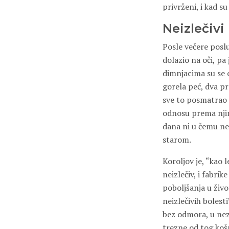
privrženi, i kad su
Neizlečiv
Posle večere poslu
dolazio na oči, pa
dimnjacima su se o
gorela peć, dva pr
sve to posmatrao 
odnosu prema njima
dana ni u čemu ne 
starom.
Koroljov je, “kao l
neizlečiv, i fabri
poboljšanja u živo
neizlečivih bolest
bez odmora, u nezd
trezne od tog košm