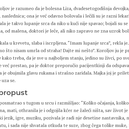
ljov je razumeo da je bolesna Liza, dvadesetogodišnja devojka, 
naslednica; ona je već odavno bolovala i lečili su je razni lekari
ala je takvo lupanje srca da niko u kući nije spavao; bojali su se
a, od malena, doktori je leče, ali niko zapravo ne zna uzrok bol
kala u krevetu, slaba i iscrpljena. “Imam lupanje srca”, rekla je.
o što nisam umrla od straha! Dajte mi nešto”. Koroljov ju je p
ce kako treba, da je sve u najboljem stanju, jedino su živci, po 
 već prestao, pa je doktor preporučio pacijentkinji da odspava
a je obujmila glavu rukama i strašno zaridala. Majka joj je prilete
e uza se.
 propust
posmatrao s tugom u srcu i razmišljao: “Koliko očajanja, koliko
a, mati, othranila je i odgojila kćer ne žaleći ništa, sav život j
i jezik, igre, muziku, pozivala je radi nje desetine nastavnika, n
tu, i sada nije shvatala otkuda te suze, zbog čega tolike muke, n