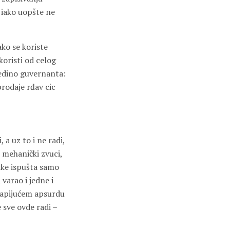
 iako uopšte ne
ako se koriste
 koristi od celog
jedino guvernanta:
prodaje rđav cic
 a uz to i ne radi,
 mehanički zvuci,
uke ispušta samo
 varao i jedne i
 vapijućem apsurdu
e sve ovde radi –