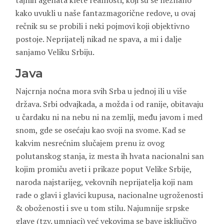
tajnih agenata klete realnosti, koji su se neznano
kako uvukli u naše fantazmagorične redove, u ovaj
rečnik su se probili i neki pojmovi koji objektivno
postoje. Neprijatelj nikad ne spava, a mi i dalje
sanjamo Veliku Srbiju.
Java
Najcrnja noćna mora svih Srba u jednoj ili u više
država. Srbi odvajkada, a možda i od ranije, obitavaju
u čardaku ni na nebu ni na zemlji, među javom i med
snom, gde se osećaju kao svoji na svome. Kad se
kakvim nesrećnim slučajem prenu iz ovog
polutanskog stanja, iz mesta ih hvata nacionalni san
kojim promiču aveti i prikaze poput Velike Srbije,
naroda najstarijeg, vekovnih neprijatelja koji nam
rade o glavi i glavici kupusa, nacionalne ugroženosti
& oboženosti i sve u tom stilu. Najumnije srpske
glave (tzv. umnjaci) već vekovima se bave isključivo