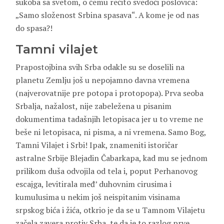
sukoba sa svetom, o čemu rečito svedoči poslovica:
„Samo složenost Srbina spasava“. A kome je od nas
do spasa?!
Tamni vilajet
Prapostojbina svih Srba odakle su se doselili na
planetu Zemlju još u nepojamno davna vremena
(najverovatnije pre potopa i protopopa). Prva seoba
Srbalja, nažalost, nije zabeležena u pisanim
dokumentima tadašnjih letopisaca jer u to vreme ne
beše ni letopisaca, ni pisma, a ni vremena. Samo Bog,
Tamni Vilajet i Srbi! Ipak, znameniti istoričar
astralne Srbije Blejadin Čabarkapa, kad mu se jednom
prilikom duša odvojila od tela i, poput Perhanovog
escajga, levitirala međ’ duhovnim cirusima i
kumulusima u nekim još neispitanim visinama
srpskog bića i žića, otkrio je da se u Tamnom Vilajetu
začela zavera protiv Srba, te da je to razlog prve