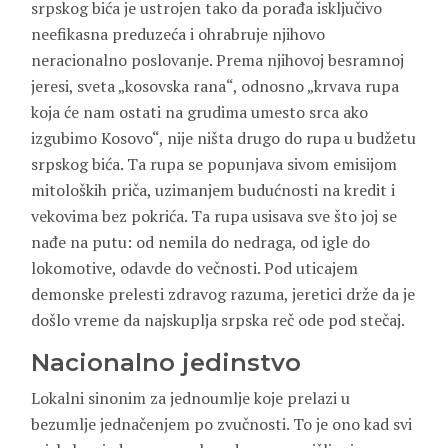
srpskog bića je ustrojen tako da porađa isključivo
neefikasna preduzeća i ohrabruje njihovo
neracionalno poslovanje. Prema njihovoj besramnoj
jeresi, sveta „kosovska rana“, odnosno „krvava rupa
koja će nam ostati na grudima umesto srca ako
izgubimo Kosovo“, nije ništa drugo do rupa u budžetu
srpskog bića. Ta rupa se popunjava sivom emisijom
mitoloških priča, uzimanjem budućnosti na kredit i
vekovima bez pokrića. Ta rupa usisava sve što joj se
nađe na putu: od nemila do nedraga, od igle do
lokomotive, odavde do večnosti. Pod uticajem
demonske prelesti zdravog razuma, jeretici drže da je
došlo vreme da najskuplja srpska reč ode pod stečaj.
Nacionalno jedinstvo
Lokalni sinonim za jednoumlje koje prelazi u
bezumlje jednačenjem po zvučnosti. To je ono kad svi