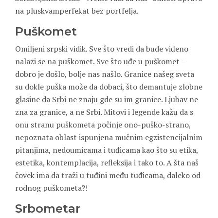
na pluskvamperfekat bez portfelja.
Puškomet
Omiljeni srpski vidik. Sve što vredi da bude viđeno
nalazi se na puškomet. Sve što uđe u puškomet –
dobro je došlo, bolje nas našlo. Granice našeg sveta
su dokle puška može da dobaci, što demantuje zlobne
glasine da Srbi ne znaju gde su im granice. Ljubav ne
zna za granice, a ne Srbi. Mitovi i legende kažu da s
onu stranu puškometa počinje ono-puško-strano,
nepoznata oblast ispunjena mučnim egzistencijalnim
pitanjima, nedoumicama i tuđicama kao što su etika,
estetika, kontemplacija, refleksija i tako to. A šta naš
čovek ima da traži u tuđini među tuđicama, daleko od
rodnog puškometa?!
Srbometar