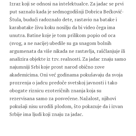
Izraz koji se odnosi na intelektualce. Za jadac se prvi
put saznalo kada je sedmogodišnji Dobrica Bećković-
Štula, budući radoznalo dete, rastavio na batake i
karabatake živu koku nosilju da bi video čega ima
unutra. Batine koje je tom prilikom popio od oca
(svog, a ne nacije) ubedile su ga snagom bolnih
argumenata da više nikada ne rastavlja, raščlanjuje ili
analizira objekte iz tzv. realnosti. Za jadac znaju samo
najumniji Srbi koje prost narod obično zove
akademicima. Oni već godinama pokušavaju da svoja
prozrenja o jadcu predoče svetskoj javnosti i tako
obogate riznicu ezoteričnih znanja koja su
rezervisana samo za posvećene. Nažalost, njihovi
pokušaji nisu urodili plodom, što pokazuje da i izvan
Srbije ima ljudi koji znaju za jadac.