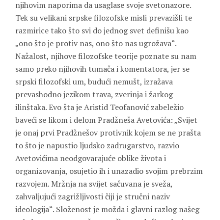
njihovim naporima da usaglase svoje svetonazore.
Tek su velikani srpske filozofske misli prevazišli te
razmirice tako što svi do jednog svet definišu kao
„ono što je protiv nas, ono što nas ugrožava“.
Nažalost, njihove filozofske teorije poznate su nam
samo preko njihovih tumača i komentatora, jer se
srpski filozofski um, budući nemušt, izražava
prevashodno jezikom trava, zverinja i žarkog
ilinštaka. Evo šta je Aristid Teofanović zabeležio
baveći se likom i delom Pradžneša Avetovića: „Svijet
je onaj prvi Pradžnešov protivnik kojem se ne prašta
to što je napustio ljudsko zadrugarstvo, razvio
Avetovićima neodgovarajuće oblike života i
organizovanja, osujetio ih i unazadio svojim prebrzim
razvojem. Mržnja na svijet sačuvana je sveža,
zahvaljujući zagrižljivosti čiji je stručni naziv
ideologija“. Složenost je možda i glavni razlog našeg