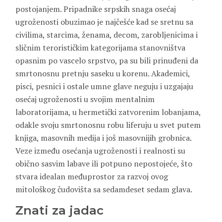
postojanjem. Pripadnike srpskih snaga osećaj
ugroženosti obuzimao je najčešće kad se sretnu sa
civilima, starcima, ženama, decom, zarobljenicima i
sličnim terorističkim kategorijama stanovništva
opasnim po vascelo srpstvo, pa su bili prinuđeni da
smrtonosnu pretnju saseku u korenu. Akademici,
pisci, pesnici i ostale umne glave neguju i uzgajaju
osećaj ugroženosti u svojim mentalnim
laboratorijama, u hermetički zatvorenim lobanjama,
odakle svoju smrtonosnu robu liferuju u svet putem
knjiga, masovnih medija i još masovnijih grobnica.
Veze između osećanja ugroženosti i realnosti su
obično sasvim labave ili potpuno nepostojeće, što
stvara idealan međuprostor za razvoj ovog
mitološkog čudovišta sa sedamdeset sedam glava.
Znati za jadac