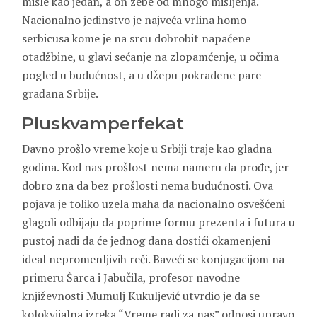
misle kao jedan, a on zebe od mnogo mišljenja.
Nacionalno jedinstvo je najveća vrlina homo
serbicusa kome je na srcu dobrobit napaćene
otadžbine, u glavi sećanje na zlopamćenje, u očima
pogled u budućnost, a u džepu pokradene pare
građana Srbije.
Pluskvamperfekat
Davno prošlo vreme koje u Srbiji traje kao gladna
godina. Kod nas prošlost nema nameru da prođe, jer
dobro zna da bez prošlosti nema budućnosti. Ova
pojava je toliko uzela maha da nacionalno osvešćeni
glagoli odbijaju da poprime formu prezenta i futura u
pustoj nadi da će jednog dana dostići okamenjeni
ideal nepromenljivih reči. Baveći se konjugacijom na
primeru Šarca i Jabučila, profesor navodne
književnosti Mumulj Kukuljević utvrdio je da se
kolokvijalna izreka “Vreme radi za nas” odnosi upravo