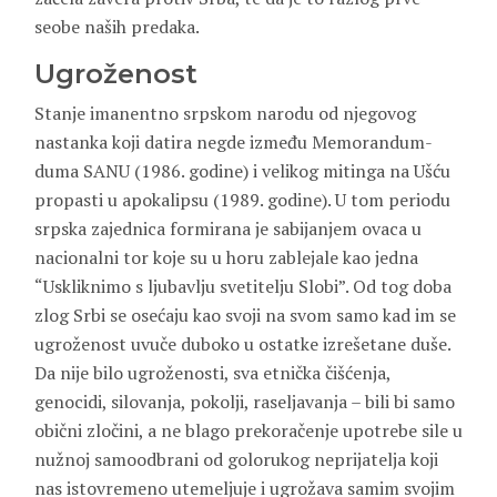
seobe naših predaka.
Ugroženost
Stanje imanentno srpskom narodu od njegovog
nastanka koji datira negde između Memorandum-
duma SANU (1986. godine) i velikog mitinga na Ušću
propasti u apokalipsu (1989. godine). U tom periodu
srpska zajednica formirana je sabijanjem ovaca u
nacionalni tor koje su u horu zablejale kao jedna
“Uskliknimo s ljubavlju svetitelju Slobi”. Od tog doba
zlog Srbi se osećaju kao svoji na svom samo kad im se
ugroženost uvuče duboko u ostatke izrešetane duše.
Da nije bilo ugroženosti, sva etnička čišćenja,
genocidi, silovanja, pokolji, raseljavanja – bili bi samo
obični zločini, a ne blago prekoračenje upotrebe sile u
nužnoj samoodbrani od golorukog neprijatelja koji
nas istovremeno utemeljuje i ugrožava samim svojim