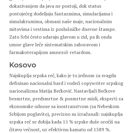
dokazivanjem da java ne postoji, dok status
postojećeg dodeljuju fantazmima, simulacijama i
simulakrumima, obmani naše maje, nacionalnim
mitovima i vestima iz poslušničke dnevne štampe.
Zato Srbi često udaraju glavom u zid, pa ih onda
umne glave leče sistematskim zaboravom i
farmakoterapijom amnezol-retardom.
Kosovo
Najskuplja srpska reč, kako je to jednom za svagda
definisao nacionalni bard i vodeći copywriter srpskog
nacionalizma Matija Bećković. Nastavljači Bećkove
besmrtne, predsmrtne & posmrtne misli, eksperti za
ekonomske odnose sa inostranstvom (sa Nebeskom
Srbijom poglavito), precizno su izračunali: najskuplja
srpska reč se dobija kada 15 % srpske duše oročiš na
čitavu večnost, uz efektivnu kamatu od 1389 %.