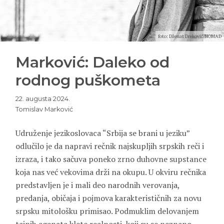
foto: Dženat Dreković/NOMAD
Marković: Daleko od
rodnog puškometa
22. augusta 2024.
Tomislav Marković
Udruženje jezikoslovaca “Srbija se brani u jeziku”
odlučilo je da napravi rečnik najskupljih srpskih reči i
izraza, i tako sačuva poneko zrno duhovne supstance
koja nas već vekovima drži na okupu. U okviru rečnika
predstavljen je i mali deo narodnih verovanja,
predanja, običaja i pojmova karakterističnih za novu
srpsku mitološku primisao. Podmuklim delovanjem