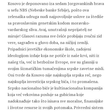
Kosovo je deponovano iza sedam Jorgovankinih brava
u sefu NBS (Nebeske banke Srbije), pošto ova
zelenaška udruga nudi najpovoljnije uslove za štediše
sa pravoslavnim genetskim kodom moravsko-
vardarskog sliva. Avaj, unutrašnji neprijatelj ne
miruje! Glasovi razuma sve češće probijaju zvučni zid
vere, sagrađen u gluvo doba, na ničijoj zemlji.
Pripadnici jeretičke ekonomske škole, zadojeni
ideologijom izdaje koja ne potiče iz naše krvi, niti iz
našeg tla, već iz bezbožne Evrope, sve su glasniji u
svojim šizmatičkim tumačenjima srpske zavetne misli.
Oni tvrde da Kosovo nije najskuplja srpska reč, nego
najskuplja investicija srpskog bića, i to promašena.
Srpsko nacionalno biće je kultinacionalna kompanija
koja već vekovima posluje sa gubicima koje
nadoknađuje tako što isisava sve moralne, finansijske
i životne resurse iz svojih potomaka. Privredni sistem