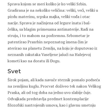
Sprava kojom se meri koliko je ko veliki Srbin.
Gradirana je na nekoliko veličina: veliki, veći, veliki u
pizdu materinu, srpska majka, veliki vođa i otac
nacije. Sprava je načinjena od legure inata i baš-
čelika, sa blagim primesama antimaterije. Radi na
struju, i to mahom na podzemnu. Srbometar je
patentirao Prasrbin nepoznatog imena čim je
aterirao na planetu Zemlju, na koju je doputovao iz
neznanih zakutaka Vaseljene jašući na Halejevoj
kometi kao na doratu ili Đogu.
Svet
Širok pojam, ali kada navuče steznik pomalo podseća
na zemljinu kuglu. Procvat doživeo tek nakon Velikog
Praska, ali od tog doba na jedno uvo slabije čuje.
Odvajkada predstavlja predmet kontemplacije
filozofski nastrojenih umova, kao i glavnu smetnju