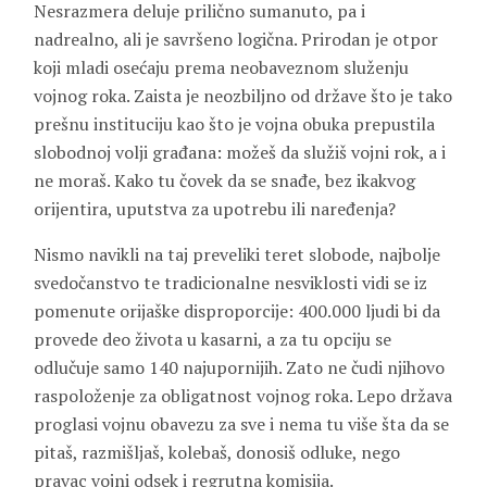
Nesrazmera deluje prilično sumanuto, pa i
nadrealno, ali je savršeno logična. Prirodan je otpor
koji mladi osećaju prema neobaveznom služenju
vojnog roka. Zaista je neozbiljno od države što je tako
prešnu instituciju kao što je vojna obuka prepustila
slobodnoj volji građana: možeš da služiš vojni rok, a i
ne moraš. Kako tu čovek da se snađe, bez ikakvog
orijentira, uputstva za upotrebu ili naređenja?
Nismo navikli na taj preveliki teret slobode, najbolje
svedočanstvo te tradicionalne nesviklosti vidi se iz
pomenute orijaške disproporcije: 400.000 ljudi bi da
provede deo života u kasarni, a za tu opciju se
odlučuje samo 140 najupornijih. Zato ne čudi njihovo
raspoloženje za obligatnost vojnog roka. Lepo država
proglasi vojnu obavezu za sve i nema tu više šta da se
pitaš, razmišljaš, kolebaš, donosiš odluke, nego
pravac vojni odsek i regrutna komisija.