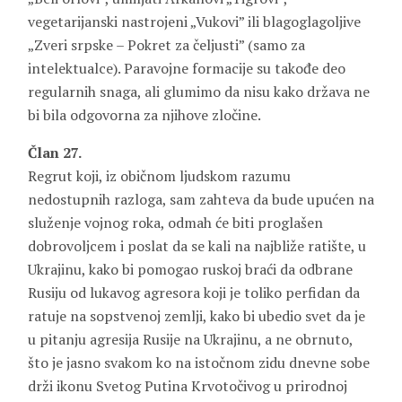
vegetarijanski nastrojeni „Vukovi” ili blagoglagoljive
„Zveri srpske – Pokret za čeljusti” (samo za
intelektualce). Paravojne formacije su takođe deo
regularnih snaga, ali glumimo da nisu kako država ne
bi bila odgovorna za njihove zločine.
Član 27.
Regrut koji, iz običnom ljudskom razumu
nedostupnih razloga, sam zahteva da bude upućen na
služenje vojnog roka, odmah će biti proglašen
dobrovoljcem i poslat da se kali na najbliže ratište, u
Ukrajinu, kako bi pomogao ruskoj braći da odbrane
Rusiju od lukavog agresora koji je toliko perfidan da
ratuje na sopstvenoj zemlji, kako bi ubedio svet da je
u pitanju agresija Rusije na Ukrajinu, a ne obrnuto,
što je jasno svakom ko na istočnom zidu dnevne sobe
drži ikonu Svetog Putina Krvotočivog u prirodnoj