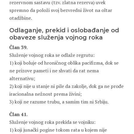
rezervnom sastavu (tzv. zlatna rezerva) uvek
spremno da položi svoj bezvredni život na oltar
otadžbine.
Odlaganje, prekid i oslobađanje od
obaveze služenja vojnog roka
Član 39.
Služenje vojnog roka se odlaže regrutu:
1) koji boluje od hroničnog oblika pacifizma, dok se
ne prizove pameti i ne shvati da rat nema
alternativu;
2) koji nije u stanje ni pile da zakolje, dok ga ne prođe
iracionalna nežnost prema živini;
3) koji ne razume trubu, a samim tim ni Srbiju.
Član 41.
Služenje vojnog roka prekida se vojniku:
1) koji junački pogine tokom rata u kojem nije