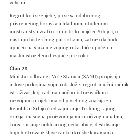
veličini.
Regrut koji se zajebe, pa se sa odobrenog
privremenog boravka u hladnom, otuđenom
inostranstvu vrati u toplo krilo majčice Srbije i, u
nastupu histeričnog patriotizma, zatraži da bude
upućen na služenje vojnog roka, biće upućen u
maslinastozeleno bespuće pre roka.
Član 28.
Ministar odbrane i Veće Staraca (SANU) propisuju
uslove po kojima vojni rok služe: regrut naučni radnik
istraživač, koji radi na naučno-istraživačkim i
razvojnim projektima od posebnog značaja za
Republiku Srbiju (redizajniranje Teslinog tajnog
oružja, masovna proizvodnja mirotočivog napalma,
konstruisanje nuklearnog ocila-ubice, destilisanje
bojnih otrova iz šljive ranke i kruške karamanke,