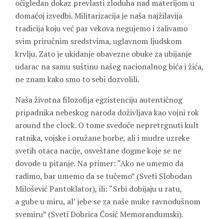
očigledan dokaz prevlasti zloduha nad materijom u
domaćoj izvedbi. Militarizacija je naša najžilavija
tradicija koju već par vekova negujemo i zalivamo
svim priručnim sredstvima, uglavnom ljudskom
krvlju. Zato je ukidanje obavezne obuke za ubijanje
udarac na samu suštinu našeg nacionalnog bića i žića,
ne znam kako smo to sebi dozvolili.
Naša životna filozofija egzistenciju autentičnog
pripadnika nebeskog naroda doživljava kao vojni rok
around the clock. O tome svedoče nepretrgnuti kult
ratnika, vojske i oružane borbe, ali i mudre uzreke
svetih otaca nacije, osveštane dogme koje se ne
dovode u pitanje. Na primer: “Ako ne umemo da
radimo, bar umemo da se tučemo” (Sveti Slobodan
Milošević Pantoklator), ili: “Srbi dobijaju u ratu,
a gube u miru, al’ jebe se za naše muke ravnodušnom
svemiru” (Sveti Dobrica Ćosić Memorandumski).