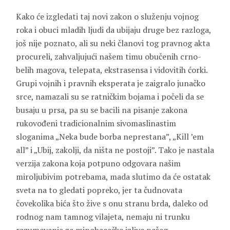
Kako će izgledati taj novi zakon o služenju vojnog
roka i obuci mladih ljudi da ubijaju druge bez razloga,
još nije poznato, ali su neki članovi tog pravnog akta
procureli, zahvaljujući našem timu obučenih crno-
belih magova, telepata, ekstrasensa i vidovitih ćorki.
Grupi vojnih i pravnih eksperata je zaigralo junačko
srce, namazali su se ratničkim bojama i počeli da se
busaju u prsa, pa su se bacili na pisanje zakona
rukovođeni tradicionalnim sivomaslinastim
sloganima „Neka bude borba neprestana”, „Kill ’em
all” i „Ubij, zakolji, da ništa ne postoji”. Tako je nastala
verzija zakona koja potpuno odgovara našim
miroljubivim potrebama, mada slutimo da će ostatak
sveta na to gledati popreko, jer ta čudnovata
čovekolika bića što žive s onu stranu brda, daleko od
rodnog nam tamnog vilajeta, nemaju ni trunku