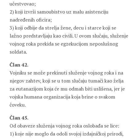
učestvovao;
2) koji izvrši samoubistvo uz malu asistenciju
nadređenih oficira;
3) koji odbije da strelja žene, decu i starce koji se
lažno predstavljaju kao civili. U ovom slučaju, služenje
vojnog roka prekida se egzekucijom neposlušnog
soldata.
Član 42.
Vojniku se može prekinuti služenje vojnog roka i na
njegov zahtev, koji se u tom slučaju tumači kao želja
za eutanazijom koja će mu odmah biti uslišena, jer je
vojska humana organizacija koja brine o svakom
čoveku.
Član 45.
Od obaveze služenja vojnog roka oslobađa se lice:
1) koje nije moglo da odoli svojoj izdajničkoj prirodi,