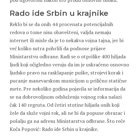
pod ugovorom nakon što prođu osnovnu obuku.
Rado ide Srbin u krajnike
Reklo bi se da onih 44 procenata potencijalnih
redova o tome nisu obavešteni, valjda nemaju
internet ili misle da je to nekakva vojna tajna, jer bi
već koliko sutra pohrlili da podnose prijave
Ministarstvu odbrane. Radi se o otprilike 400 hiljada
ljudi koji očigledno veruju da im je uskraćeno osnovno
ljudsko pravo na rasklapanje puške, strojevi korak i
pucanje manevarskom municijom u prilično statične
mete. Pre nekoliko godina pojavila se informacija da
se na dobrovoljnom odsluženju vojnog roka nalazi
čak 140 regruta. Od četiri stotine hiljada onih koji
žele da služe vojni rok, ali ne bi da popune obrazac i
pošalju ga na adresu Ministarstva odbrane. Što reče
Koča Popović: Rado ide Srbin u krajnike.