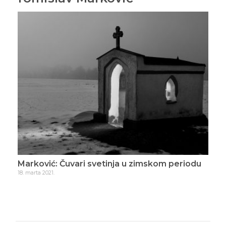
imskom periodu
Marković: Mrtvi su njihovo životno del
7. aprila 2021.