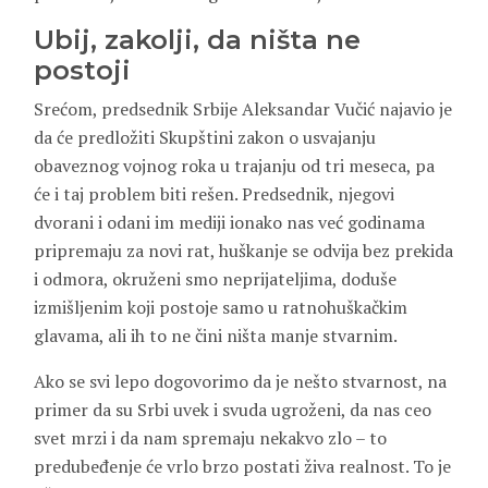
Ubij, zakolji, da ništa ne
postoji
Srećom, predsednik Srbije Aleksandar Vučić najavio je
da će predložiti Skupštini zakon o usvajanju
obaveznog vojnog roka u trajanju od tri meseca, pa
će i taj problem biti rešen. Predsednik, njegovi
dvorani i odani im mediji ionako nas već godinama
pripremaju za novi rat, huškanje se odvija bez prekida
i odmora, okruženi smo neprijateljima, doduše
izmišljenim koji postoje samo u ratnohuškačkim
glavama, ali ih to ne čini ništa manje stvarnim.
Ako se svi lepo dogovorimo da je nešto stvarnost, na
primer da su Srbi uvek i svuda ugroženi, da nas ceo
svet mrzi i da nam spremaju nekakvo zlo – to
predubeđenje će vrlo brzo postati živa realnost. To je