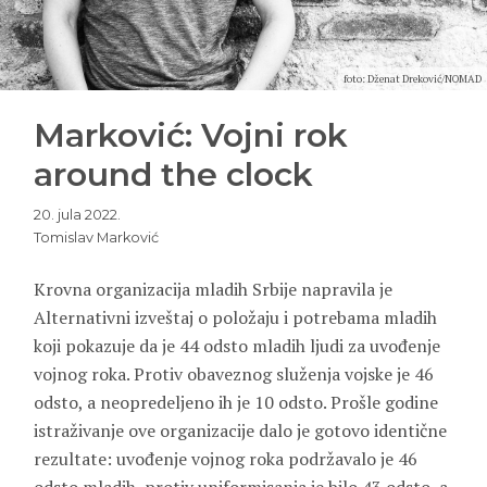
foto: Dženat Dreković/NOMAD
Marković: Vojni rok
around the clock
20. jula 2022.
Tomislav Marković
Krovna organizacija mladih Srbije napravila je
Alternativni izveštaj o položaju i potrebama mladih
koji pokazuje da je 44 odsto mladih ljudi za uvođenje
vojnog roka. Protiv obaveznog služenja vojske je 46
odsto, a neopredeljeno ih je 10 odsto. Prošle godine
istraživanje ove organizacije dalo je gotovo identične
rezultate: uvođenje vojnog roka podržavalo je 46