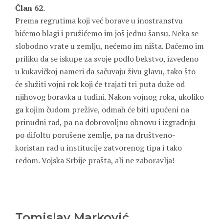
Član 62.
Prema regrutima koji već borave u inostranstvu
bićemo blagi i pružićemo im još jednu šansu. Neka se
slobodno vrate u zemlju, nećemo im ništa. Daćemo im
priliku da se iskupe za svoje podlo bekstvo, izvedeno
u kukavičkoj nameri da sačuvaju živu glavu, tako što
će služiti vojni rok koji će trajati tri puta duže od
njihovog boravka u tuđini. Nakon vojnog roka, ukoliko
ga kojim čudom prežive, odmah će biti upućeni na
prinudni rad, pa na dobrovoljnu obnovu i izgradnju
po difoltu porušene zemlje, pa na društveno-
koristan rad u institucije zatvorenog tipa i tako
redom. Vojska Srbije prašta, ali ne zaboravlja!
Tomislav Marković