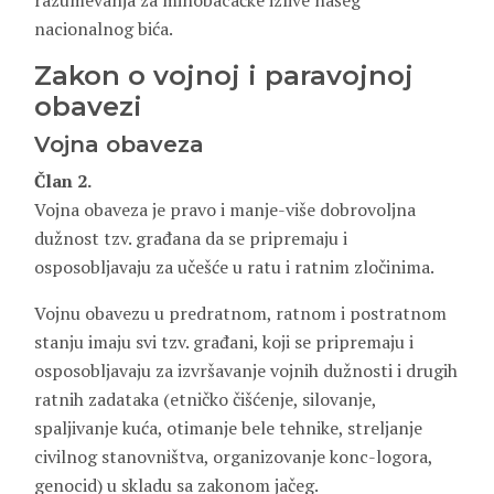
razumevanja za minobacačke izlive našeg
nacionalnog bića.
Zakon o vojnoj i paravojnoj
obavezi
Vojna obaveza
Član 2.
Vojna obaveza je pravo i manje-više dobrovoljna
dužnost tzv. građana da se pripremaju i
osposobljavaju za učešće u ratu i ratnim zločinima.
Vojnu obavezu u predratnom, ratnom i postratnom
stanju imaju svi tzv. građani, koji se pripremaju i
osposobljavaju za izvršavanje vojnih dužnosti i drugih
ratnih zadataka (etničko čišćenje, silovanje,
spaljivanje kuća, otimanje bele tehnike, streljanje
civilnog stanovništva, organizovanje konc-logora,
genocid) u skladu sa zakonom jačeg.