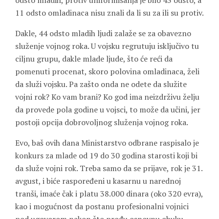
odsto mladih, protiv uniformisanja je bilo 43 odsto, a
11 odsto omladinaca nisu znali da li su za ili su protiv.
Dakle, 44 odsto mladih ljudi zalaže se za obavezno
služenje vojnog roka. U vojsku regrutuju isključivo tu
ciljnu grupu, dakle mlade ljude, što će reći da
pomenuti procenat, skoro polovina omladinaca, želi
da služi vojsku. Pa zašto onda ne odete da služite
vojni rok? Ko vam brani? Ko god ima neizdrživu želju
da provede pola godine u vojsci, to može da učini, jer
postoji opcija dobrovoljnog služenja vojnog roka.
Evo, baš ovih dana Ministarstvo odbrane raspisalo je
konkurs za mlade od 19 do 30 godina starosti koji bi
da služe vojni rok. Treba samo da se prijave, rok je 31.
avgust, i biće raspoređeni u kasarnu u narednoj
tranši, imaće čak i platu 38.000 dinara (oko 320 evra),
kao i mogućnost da postanu profesionalni vojnici