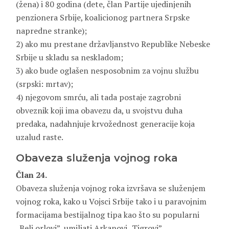
(žena) i 80 godina (dete, član Partije ujedinjenih
penzionera Srbije, koalicionog partnera Srpske
napredne stranke);
2) ako mu prestane državljanstvo Republike Nebeske
Srbije u skladu sa neskladom;
3) ako bude oglašen nesposobnim za vojnu službu
(srpski: mrtav);
4) njegovom smrću, ali tada postaje zagrobni
obveznik koji ima obavezu da, u svojstvu duha
predaka, nadahnjuje krvožednost generacije koja
uzalud raste.
Obaveza služenja vojnog roka
Član 24.
Obaveza služenja vojnog roka izvršava se služenjem
vojnog roka, kako u Vojsci Srbije tako i u paravojnim
formacijama bestijalnog tipa kao što su popularni
„Beli orlovi”, umiljati Arkanovi „Tigrovi”,