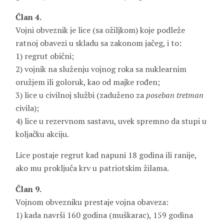
Član 4.
Vojni obveznik je lice (sa ožiljkom) koje podleže
ratnoj obavezi u skladu sa zakonom jačeg, i to:
1) regrut obični;
2) vojnik na služenju vojnog roka sa nuklearnim
oružjem ili goloruk, kao od majke rođen;
3) lice u civilnoj službi (zaduženo za
poseban tretman
civila);
4) lice u rezervnom sastavu, uvek spremno da stupi u
koljačku akciju.
Lice postaje regrut kad napuni 18 godina ili ranije,
ako mu proključa krv u patriotskim žilama.
Član 9.
Vojnom obvezniku prestaje vojna obaveza:
1) kada navrši 160 godina (muškarac), 159 godina