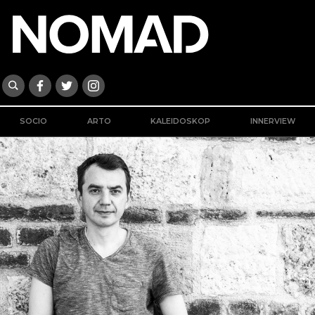
SOCIO
ARTO
KALEIDOSKOP
INNERVIEW