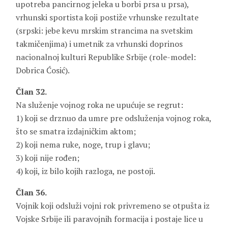
upotreba pancirnog jeleka u borbi prsa u prsa),
vrhunski sportista koji postiže vrhunske rezultate
(srpski: jebe kevu mrskim strancima na svetskim
takmičenjima) i umetnik za vrhunski doprinos
nacionalnoj kulturi Republike Srbije (role-model:
Dobrica Ćosić).
Član 32.
Na služenje vojnog roka ne upućuje se regrut:
1) koji se drznuo da umre pre odsluženja vojnog roka,
što se smatra izdajničkim aktom;
2) koji nema ruke, noge, trup i glavu;
3) koji nije rođen;
4) koji, iz bilo kojih razloga, ne postoji.
Član 36.
Vojnik koji odsluži vojni rok privremeno se otpušta iz
Vojske Srbije ili paravojnih formacija i postaje lice u