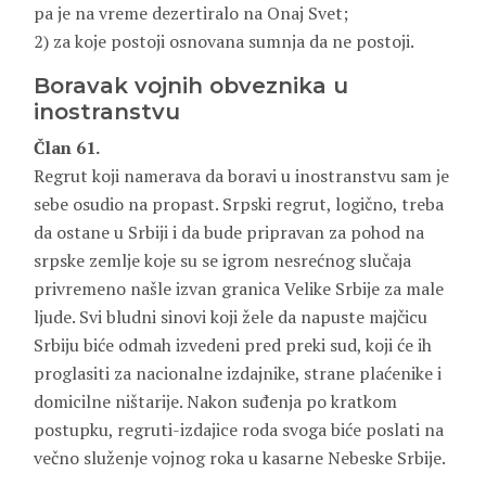
pa je na vreme dezertiralo na Onaj Svet;
2) za koje postoji osnovana sumnja da ne postoji.
Boravak vojnih obveznika u
inostranstvu
Član 61.
Regrut koji namerava da boravi u inostranstvu sam je
sebe osudio na propast. Srpski regrut, logično, treba
da ostane u Srbiji i da bude pripravan za pohod na
srpske zemlje koje su se igrom nesrećnog slučaja
privremeno našle izvan granica Velike Srbije za male
ljude. Svi bludni sinovi koji žele da napuste majčicu
Srbiju biće odmah izvedeni pred preki sud, koji će ih
proglasiti za nacionalne izdajnike, strane plaćenike i
domicilne ništarije. Nakon suđenja po kratkom
postupku, regruti-izdajice roda svoga biće poslati na
večno služenje vojnog roka u kasarne Nebeske Srbije.