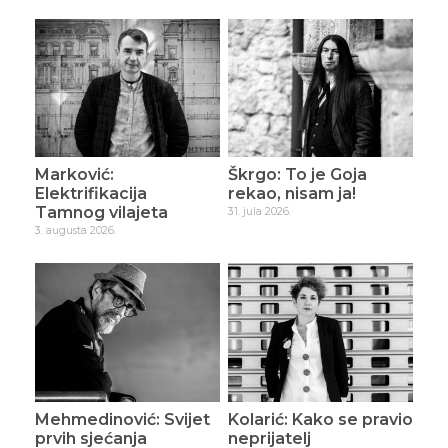
Marković:
Škrgo: To je Goja
Elektrifikacija
rekao, nisam ja!
Tamnog vilajeta
31. jula 2026.
3. augusta 2026.
Mehmedinović: Svijet
Kolarić: Kako se pravio
prvih sjećanja
neprijatelj