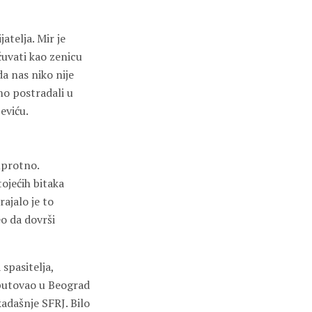
atelja. Mir je
čuvati kao zenicu
a nas niko nije
mo postradali u
eviću.
uprotno.
ojećih bitaka
ajalo je to
eo da dovrši
 spasitelja,
doputovao u Beograd
adašnje SFRJ. Bilo