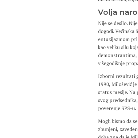
Volja nar
Nije se desilo. Nij
dogodi. Većinska S
entuzijazmom prig
kao veliku silu ko
demonstrantima, n
višegodišnje prop
Izborni rezultati
1990, Milošević je
status mesije. Na 
svog predsednika, 
poverenje SPS-u.
Mogli bismo da se 
zbunjeni, zavedeni
doba zna da je Mil