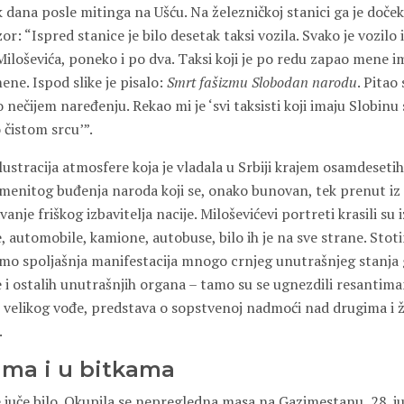
 dana posle mitinga na Ušću. Na železničkoj stanici ga je doček
r: “Ispred stanice je bilo desetak taksi vozila. Svako je vozilo
loševića, poneko i po dva. Taksi koji je po redu zapao mene im
ene. Ispod slike je pisalo:
Smrt fašizmu Slobodan narodu
. Pitao
 nečijem naređenju. Rekao mi je ‘svi taksisti koji imaju Slobinu 
 čistom srcu’”.
lustracija atmosfere koja je vladala u Srbiji krajem osamdeseti
menitog buđenja naroda koji se, onako bunovan, tek prenut iz 
je friškog izbavitelja nacije. Miloševićevi portreti krasili su 
, automobile, kamione, autobuse, bilo ih je na sve strane. Stoti
samo spoljašnja manifestacija mnogo crnjeg unutrašnjeg stan
e i ostalih unutrašnjih organa – tamo su se ugnezdili resantim
t velikog vođe, predstava o sopstvenoj nadmoći nad drugima i
.
ama i u bitkama
e juče bilo. Okupila se nepregledna masa na Gazimestanu, 28. j