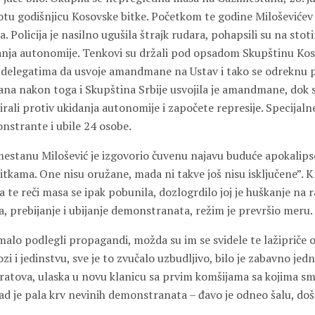
totu godišnjicu Kosovske bitke. Početkom te godine Miloševićev
Policija je nasilno ugušila štrajk rudara, pohapsili su na stotin
danja autonomije. Tenkovi su držali pod opsadom Skupštinu Kos
 delegatima da usvoje amandmane na Ustav i tako se odreknu 
ana nakon toga i Skupština Srbije usvojila je amandmane, dok
ali protiv ukidanja autonomije i započete represije. Specijalne 
nstrante i ubile 24 osobe.
estanu Milošević je izgovorio čuvenu najavu buduće apokalip
itkama. One nisu oružane, mada ni takve još nisu isključene”. Kr
te reči masa se ipak pobunila, dozlogrdilo joj je huškanje na ra
, prebijanje i ubijanje demonstranata, režim je prevršio meru.
alo podlegli propagandi, možda su im se svidele te lažipriče 
zi i jedinstvu, sve je to zvučalo uzbudljivo, bilo je zabavno jed
 ratova, ulaska u novu klanicu sa prvim komšijama sa kojima sm
ad je pala krv nevinih demonstranata – đavo je odneo šalu, doš