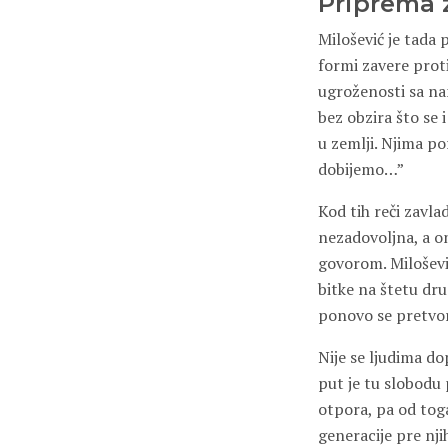
Priprema z
Milošević je tada 
formi zavere proti
ugroženosti sa na
bez obzira što se 
u zemlji. Njima p
dobijemo…”
Kod tih reči zavla
nezadovoljna, a on
govorom. Miloševi
bitke na štetu dru
ponovo se pretvori
Nije se ljudima do
put je tu slobodu 
otpora, pa od toga
generacije pre nji