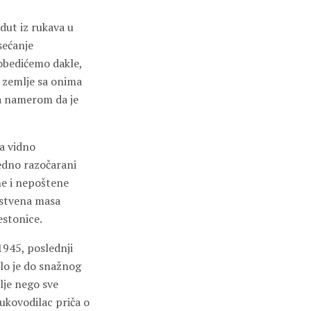
dut iz rukava u
sećanje
obedićemo dakle,
n zemlje sa onima
sa namerom da je
la vidno
ledno razočarani
ne i nepoštene
instvena masa
estonice.
 1945, poslednji
šlo je do snažnog
olje nego sve
rukovodilac priča o