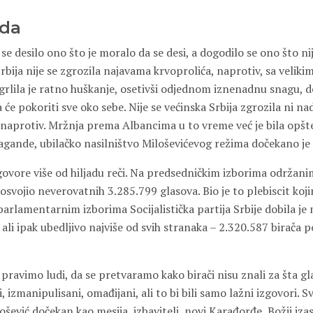
oda
e se desilo ono što je moralo da se desi, a dogodilo se ono što n
rbija nije se zgrozila najavama krvoprolića, naprotiv, sa veliki
rlila je ratno huškanje, osetivši odjednom iznenadnu snagu, do
ja će pokoriti sve oko sebe. Nije se većinska Srbija zgrozila ni n
aprotiv. Mržnja prema Albancima u to vreme već je bila opšt
agande, ubilačko nasilništvo Miloševićevog režima dočekano j
 govore više od hiljadu reči. Na predsedničkim izborima održa
 osvojio neverovatnih 3.285.799 glasova. Bio je to plebiscit koj
parlamentarnim izborima Socijalistička partija Srbije dobila je
ali ipak ubedljivo najviše od svih stranaka – 2.320.587 birača p
pravimo ludi, da se pretvaramo kako birači nisu znali za šta gla
, izmanipulisani, omađijani, ali to bi bili samo lažni izgovori.
ošević dočekan kao mesija, izbavitelj, novi Karađorđe, Božji izas