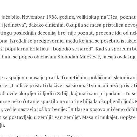
 juče bilo. Novembar 1988. godine, veliki skup na Ušću, poznat
i jedinstva“, dakako ciničnim. Okupila se masa pristalica novo
ingu poslednjih decenija, broj nije poznat, procene idu od nek
liona. Izređali se predgovornici među kojima se posebno istaka
vši popularnu krilaticu: „Dogodio se narod“. Kad su sporedni bes
 binu se popeo obožavani Slobodan Milošević, mesija ovdašnji,
e raspaljena masa je pratila frenetičnim pokličima i skandiran
eće: „Ljudi će pristati da žive i sa siromaštvom, ali neće pristat
judi ovde okupljeni i ljudi u Srbiji, kojima i sam pripadam”. Tu 
m se neko ćutanje spustilo na stotine hiljada okupljenih ljudi. 
u, već je nastavio još borbenije: “Bitku za Kosovo mi ćemo dobi
se postavljaju u zemlji i van zemlje”. Masa ni mukajet, uopšte
ju.