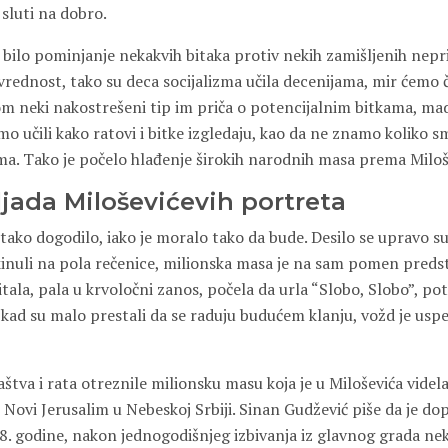
sluti na dobro.
e bilo pominjanje nekakvih bitaka protiv nekih zamišljenih neprij
vrednost, tako su deca socijalizma učila decenijama, mir ćemo 
om neki nakostrešeni tip im priča o potencijalnim bitkama, mad
o učili kako ratovi i bitke izgledaju, kao da ne znamo koliko s
zma. Tako je počelo hlađenje širokih narodnih masa prema Miloš
ljada Miloševićevih portreta
 tako dogodilo, iako je moralo tako da bude. Desilo se upravo s
kinuli na pola rečenice, milionska masa je na sam pomen predst
a, pala u krvoločni zanos, počela da urla “Slobo, Slobo”, potr
 kad su malo prestali da se raduju budućem klanju, vožd je usp
štva i rata otreznile milionsku masu koja je u Miloševića videla
u Novi Jerusalim u Nebeskoj Srbiji. Sinan Gudžević piše da je 
. godine, nakon jednogodišnjeg izbivanja iz glavnog grada nek