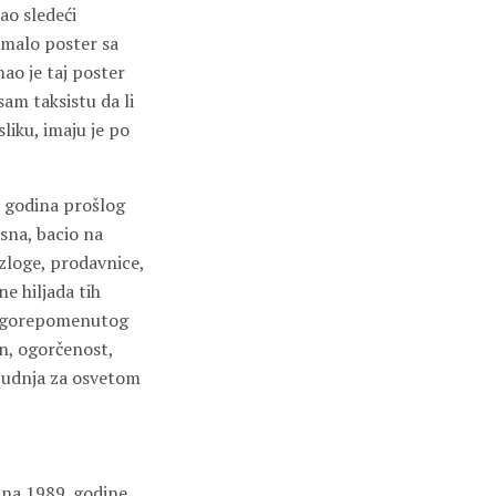
ao sledeći
 imalo poster sa
ao je taj poster
 sam taksistu da li
sliku, imaju je po
h godina prošlog
sna, bacio na
izloge, prodavnice,
ne hiljada tih
ja gorepomenutog
an, ogorčenost,
 žudnja za osvetom
una 1989. godine,