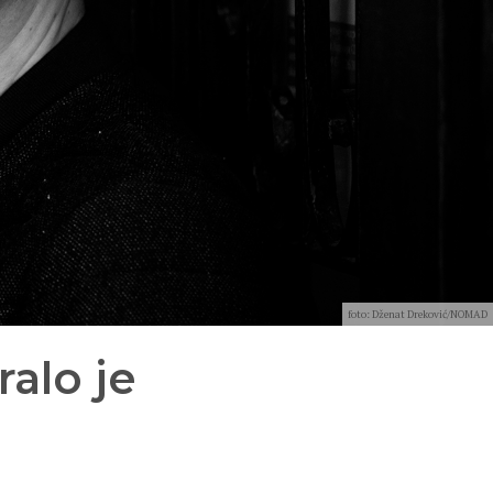
foto: Dženat Dreković/NOMAD
ralo je