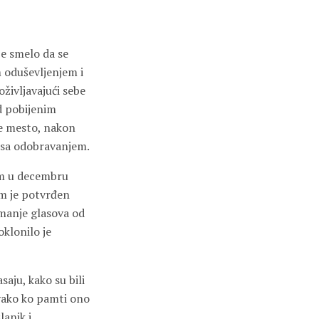
ije smelo da se
m oduševljenjem i
življavajući sebe
ad pobijenim
e mesto, nakon
e sa odobravanjem.
nim u decembru
im je potvrđen
 manje glasova od
oklonilo je
saju, kako su bili
 Svako ko pamti ono
lanik i