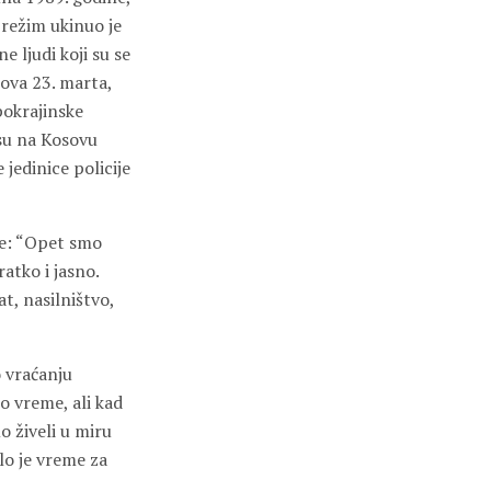
 režim ukinuo je
e ljudi koji su se
ova 23. marta,
pokrajinske
 su na Kosovu
jedinice policije
se: “Opet smo
atko i jasno.
t, nasilništvo,
o vraćanju
no vreme, ali kad
o živeli u miru
lo je vreme za