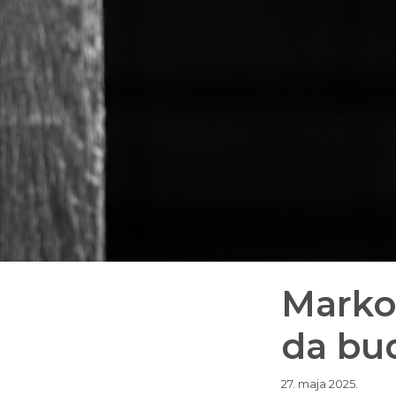
Markov
da bu
27. maja 2025.