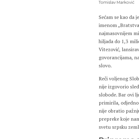
Tomislav Marković
Sećam se kao da je
imenom „Bratstva 
najmasovnijem mit
hiljada do 1,3 mi
Vitezović, lansira
govorancijama, na
slovo.
Reči voljenog Slob
nije izgovorio sled
slobode. Bar ovi l
primirila, odjedno
nije obratio pažnj
prepreke koje nam 
svetu srpsku zeml