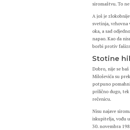
siromaštvu. To ne 
A još je zlokobnij
svetinja, vrhovna 
oka, a sad odjedn
napao. Kao da nism
borbi protiv faši
Stotine hi
Dobro, nije se baš
Miloševića su pre
potpuno pomahnital
prilično dugo, tek
rečenicu.
Nisu najave siroma
iskupitelja, vođu 
30. novembra 1988