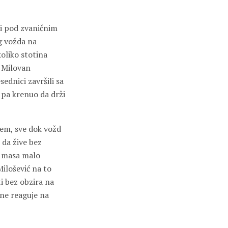
 i pod zvaničnim
g vožda na
oliko stotina
o Milovan
ednici završili sa
 pa krenuo da drži
jem, sve dok vožd
i da žive bez
se masa malo
Milošević na to
ti bez obzira na
 ne reaguje na