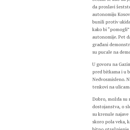
da proslavi šests
autonomiju Kosova. 
bunili protiv uki
kako bi “pomogli”
autonomije. Pet d
građani demonstrir
su pucale na demo
U govoru na Gazim
pred bitkama i u b
Nedvosmisleno. Na 
tenkovi na ulicama
Dobro, možda su m
dostojanstva, o slo
su krenule najave
skoro pola veka, k
hitno otrežnjenje.