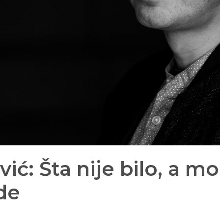
ić: Šta nije bilo, a mo
de