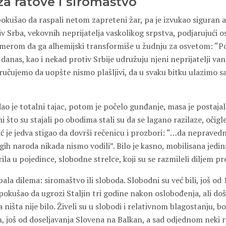
a ratove i siromaštvo
pokušao da raspali netom zapreteni žar, pa je izvukao siguran a
v Srba, vekovnih neprijatelja vaskolikog srpstva, podjarujući o
merom da ga alhemijski transformiše u žudnju za osvetom: “P
i danas, kao i nekad protiv Srbije udružuju njeni neprijatelji va
oručujemo da uopšte nismo plašljivi, da u svaku bitku ulazimo 
dao je totalni tajac, potom je počelo gunđanje, masa je postaja
i što su stajali po obodima stali su da se lagano razilaze, očig
ć je jedva stigao da dovrši rečenicu i prozbori: “…da nepraved
gih naroda nikada nismo vodili”. Bilo je kasno, mobilisana jed
la u pojedince, slobodne strelce, koji su se razmileli diljem pr
pala dilema: siromaštvo ili sloboda. Slobodni su već bili, još od
pokušao da ugrozi Staljin tri godine nakon oslobođenja, ali do
 ništa nije bilo. Živeli su u slobodi i relativnom blagostanju, b
h, još od doseljavanja Slovena na Balkan, a sad odjednom neki 