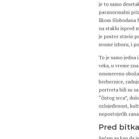
je to samo desetak
paranormalni prizo
likom Slobodana Mi
na staklu ispred m
je poster stavio po
svome izboru, i po
To je samo jedna i
veka, u vreme zna
neumereno obožavan
berbernice, radnje
portreta bili su 
“čistog srca”, duš
ozlojeđenost, kul
nepostojećih rana
Pred bitk
Sećam se kao da j