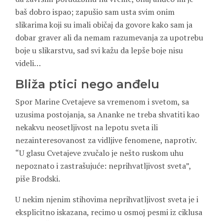
baš dobro ispao; zapušio sam usta svim onim
slikarima koji su imali običaj da govore kako sam ja
dobar graver ali da nemam razumevanja za upotrebu
boje u slikarstvu, sad svi kažu da lepše boje nisu
videli…
Bliža ptici nego anđelu
Spor Marine Cvetajeve sa vremenom i svetom, sa
uzusima postojanja, sa Ananke ne treba shvatiti kao
nekakvu neosetljivost na lepotu sveta ili
nezainteresovanost za vidljive fenomene, naprotiv.
“U glasu Cvetajeve zvučalo je nešto ruskom uhu
nepoznato i zastrašujuće: neprihvatljivost sveta”,
piše Brodski.
U nekim njenim stihovima neprihvatljivost sveta je i
eksplicitno iskazana, recimo u osmoj pesmi iz ciklusa