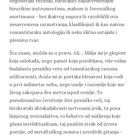
odgonetaju rutinski, baratajući najsavremenijim
hirurškim instrumentima, mahom iz forenzičkog
asortimana – bez ikakvog napora bi razobličili ova
nesavremena razmatranja, klasifikujući ih kao naivnu
romantičarsku mitologiju ili neku sličnu ustajalu i
plesnivu tvar.
Šta znam, možda su u pravu. Ali… Milija mi je glupost
koja oslobađa, nego pamet koja porobljava, više volim
budalastu pesničku veru od tamničarskog razuma
utilitarnosti, draža mi je poetska blesavost koja vodi
u prvi milimetar neba, nego umlje i razumlje koje me
živog zakopava dva metra ispod zemlje. To
pseudonaučno čerečenje žive pesničke reči, taj
birokratski abrakadabrasti mrtvosani jezik, ta poza
hinjenog sveznalaštva, to bekstvo od mišljenja koje
glumi intelektualizam, taj panični strah od izvora
poezije, od metafizičkog nemira i nerešivih pitanja –