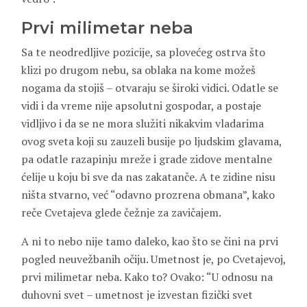
Prvi milimetar neba
Sa te neodredljive pozicije, sa plovećeg ostrva što
klizi po drugom nebu, sa oblaka na kome možeš
nogama da stojiš – otvaraju se široki vidici. Odatle se
vidi i da vreme nije apsolutni gospodar, a postaje
vidljivo i da se ne mora služiti nikakvim vladarima
ovog sveta koji su zauzeli busije po ljudskim glavama,
pa odatle razapinju mreže i grade zidove mentalne
ćelije u koju bi sve da nas zakatanče. A te zidine nisu
ništa stvarno, već “odavno prozrena obmana”, kako
reče Cvetajeva glede čežnje za zavičajem.
A ni to nebo nije tamo daleko, kao što se čini na prvi
pogled neuvežbanih očiju. Umetnost je, po Cvetajevoj,
prvi milimetar neba. Kako to? Ovako: “U odnosu na
duhovni svet – umetnost je izvestan fizički svet