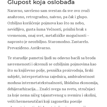
Glupost koja oslobađa
Naravno, savršeno sam svestan da sve ovo zvuči
anahrono, retrogradno, naivno, pa čak i glupo.
Ozbiljno korišćenje pojmova kao što su nebo,
nevidljivo, gusta šuma Večnosti, prisilni brak s
vremenom, onaj svet, metafizičke mogućnosti –
naprosto je neozbiljno. Staromodno. Zastarelo.
Prevaziđeno. Antikvarno.
Te starudije pametni ljudi su odavno bacili sa broda
savremenosti i okrenuli se ozbiljnim pojmovima kao
što su književno polje, pesnička proizvodnja, lirski
subjekt, interpretativna zajednica, ambivalentnost
modusa intermetatekstualnosti, libidalna ekonomija,
dehijerarhizacija… Znalci svega na svetu, stručnjaci
za koje nema ničeg tajanstvenog u svemiru i okolini,
vešti hermeneutičari koji zagonetku poezije