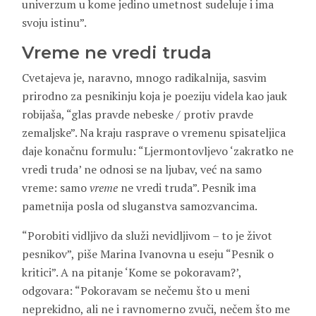
univerzum u kome jedino umetnost sudeluje i ima
svoju istinu”.
Vreme ne vredi truda
Cvetajeva je, naravno, mnogo radikalnija, sasvim
prirodno za pesnikinju koja je poeziju videla kao jauk
robijaša, “glas pravde nebeske / protiv pravde
zemaljske”. Na kraju rasprave o vremenu spisateljica
daje konačnu formulu: “Ljermontovljevo ‘zakratko ne
vredi truda’ ne odnosi se na ljubav, već na samo
vreme: samo
vreme
ne vredi truda”. Pesnik ima
pametnija posla od sluganstva samozvancima.
“Porobiti vidljivo da služi nevidljivom – to je život
pesnikov”, piše Marina Ivanovna u eseju “Pesnik o
kritici”. A na pitanje ‘Kome se pokoravam?’,
odgovara: “Pokoravam se nečemu što u meni
neprekidno, ali ne i ravnomerno zvuči, nečem što me