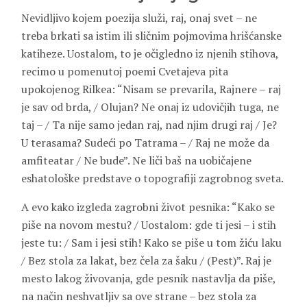
Nevidljivo kojem poezija služi, raj, onaj svet – ne
treba brkati sa istim ili sličnim pojmovima hrišćanske
katiheze. Uostalom, to je očigledno iz njenih stihova,
recimo u pomenutoj poemi Cvetajeva pita
upokojenog Rilkea: “Nisam se prevarila, Rajnere – raj
je sav od brda, / Olujan? Ne onaj iz udovičjih tuga, ne
taj – / Ta nije samo jedan raj, nad njim drugi raj / Je?
U terasama? Sudeći po Tatrama – / Raj ne može da
amfiteatar / Ne bude”. Ne liči baš na uobičajene
eshatološke predstave o topografiji zagrobnog sveta.
A evo kako izgleda zagrobni život pesnika: “Kako se
piše na novom mestu? / Uostalom: gde ti jesi – i stih
jeste tu: / Sam i jesi stih! Kako se piše u tom žiću laku
/ Bez stola za lakat, bez čela za šaku / (Pest)”. Raj je
mesto lakog živovanja, gde pesnik nastavlja da piše,
na način neshvatljiv sa ove strane – bez stola za