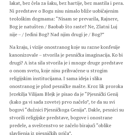
lakat, bez čela za šaku, bez hartije, bez mastila i pera.
Ni predstave o Bogu nisu nimalo bliže uobičajenim
teološkim dogmama: “Nisam se prevarila, Rajnere,
Bog je natušten / Baobab što raste? Ne, Zlatni Luj
nije – / Jedini Bog? Nad njim drugi je / Bog?”
Na kraju, i vizije onostranog koje su razne konfesije
kanonizovale – stvorila je pesnička imaginacija. Ko bi
drugi? A ista sila stvorila je i mnoge druge predstave
o onom svetu, koje nisu prihvaćene u strogim
religijskim institucijama. I sama ideja i slika
onostranog je plod pesničke mašte. Kroz lik proroka
Jezekilja Vilijam Blejk je pisao da je “Pjesnički Genij
(kako ga vi sada zovete) prvo načelo”, te da su svi
bogovi “dužnici Pjesničkoga Genija”. Dakle, pesnici su
stvorili religijske predstave, bogove i onostrane
predele, a sveštenstvo se začelo birajući “oblike
slavljenja iz pjesničkih priča”.