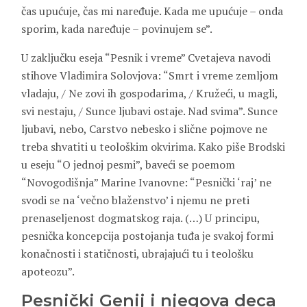
čas upućuje, čas mi naređuje. Kada me upućuje – onda
sporim, kada naređuje – povinujem se”.
U zaključku eseja “Pesnik i vreme” Cvetajeva navodi
stihove Vladimira Solovjova: “Smrt i vreme zemljom
vladaju, / Ne zovi ih gospodarima, / Kružeći, u magli,
svi nestaju, / Sunce ljubavi ostaje. Nad svima”. Sunce
ljubavi, nebo, Carstvo nebesko i slične pojmove ne
treba shvatiti u teološkim okvirima. Kako piše Brodski
u eseju “O jednoj pesmi”, baveći se poemom
“Novogodišnja” Marine Ivanovne: “Pesnički ‘raj’ ne
svodi se na ‘večno blaženstvo’ i njemu ne preti
prenaseljenost dogmatskog raja. (…) U principu,
pesnička koncepcija postojanja tuđa je svakoj formi
konačnosti i statičnosti, ubrajajući tu i teološku
apoteozu”.
Pesnički Genij i njegova deca