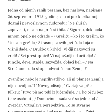
Jedna od njenih ranih pesama, bez naslova, napisana
26. septembra 1915. godine, kao otpor klerikalnoj
dogmi i pravoslavnom ćudoređu: “Ne slušah
zapovesti, nisam na pričesti bila. / Sigurno, dok nada
mnom opelo ne odrade – / Grešiću – ko što grešim, ko
što sam grešila / Strasno, sa svih pet čula koja mi
Višnji dade. // Družbo u krivici! Vi čiji nagovori su
vreli! / Svi prestupnici! Vi najnežniji od učitelja! /
Junoše, deve, stabla, sazvežđa, oblaci beli – / Na
Strašnom sudu skupa odvratićemo: Zemlja!”
Zvanično nebo je neprihvatljivo, ali ni planeta Zemlja
nije dovoljna. U “Novogodišnjoj” Cvetajeva piše
Rilkeu: “Prvo pismo tebi iz jučerašnje, / U kojoj ću bez
tebe usahnuti, / Domovine – sada već sa jedne od /
Zvezda”. Vrtoglava perspektiva. To su stvarne
razmere našeg sveta, kad se pogledaju sa… Zaista,