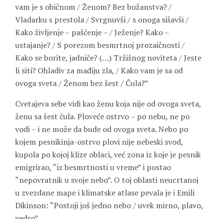
vam je s običnom / Ženom? Bez božanstva? /
Vladarku s prestola / Svrgnuvši / s onoga sišavši /
Kako življenje – pašćenje – / Ježenje? Kako –
ustajanje? / S porezom besmrtnoj prozaičnosti /
Kako se borite, jadniče? (…) Tržišnog noviteta / Jeste
li siti? Ohladiv za mađiju zla, / Kako vam je sa od
ovoga sveta / Ženom bez šest / Čula?”
Cvetajeva sebe vidi kao ženu koja nije od ovoga sveta,
ženu sa šest čula. Ploveće ostrvo – po nebu, ne po
vodi – i ne može da bude od ovoga sveta. Nebo po
kojem pesnikinja-ostrvo plovi nije nebeski svod,
kupola po kojoj klize oblaci, već zona iz koje je pesnik
emigrirao, “iz besmrtnosti u vreme” i postao
“nepovratnik u svoje nebo”. O toj oblasti neucrtanoj
u zvezdane mape i klimatske atlase pevala je i Emili
Dikinson: “Postoji još jedno nebo / uvek mirno, plavo,
vedro”.