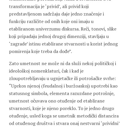
transformacija je ‘privid’, ali privid koji
predstavljenom sadržaju daje jedno značenje i
funkciju različite od onih koje oni imaju u
etabliranom univerzumu diskursa. Reči, tonovi, slike
koji pripadaju jednoj drugoj dimenziji, stavljaju u
‘zagrade’ istinu etablirane stvarnosti u korist jednog
pomirenja koje treba da dođe”.
Zato umetnost ne može ni da služi nekoj političkoj i
ideološkoj nomenklaturi, čak i kad je
zloupotrebljavaju u ugnjetačke ili potrošačke svrhe:
“Uprkos njenoj (feudalnoj i buržoaskoj) upotrebi kao
statusnog simbola, elementa razuzdane potrošnje,
umetnost očuvava ono otuđenje od etablirane
stvarnosti, koje je njeno poreklo. To je jedno drugo
otuđenje, usled koga se umetnik metodički distancira
od otuđenog društva i stvara onaj nestvarni ‘prividni’