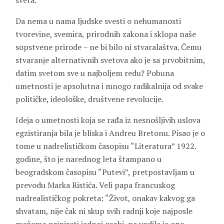
sveta.
Da nema u nama ljudske svesti o nehumanosti
tvorevine, svemira, prirodnih zakona i sklopa naše
sopstvene prirode – ne bi bilo ni stvaralaštva. Čemu
stvaranje alternativnih svetova ako je sa prvobitnim,
datim svetom sve u najboljem redu? Pobuna
umetnosti je apsolutna i mnogo radikalnija od svake
političke, ideološke, društvene revolucije.
Ideja o umetnosti koja se rađa iz nesnošljivih uslova
egzistiranja bila je bliska i Andreu Bretonu. Pisao je o
tome u nadrelističkom časopisu “Literatura” 1922.
godine, što je narednog leta štampano u
beogradskom časopisu “Putevi”, pretpostavljam u
prevodu Marka Ristića. Veli papa francuskog
nadrealističkog pokreta: “Život, onakav kakvog ga
shvatam, nije čak ni skup svih radnji koje najposle