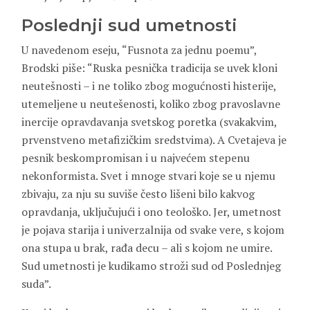
Poslednji sud umetnosti
U navedenom eseju, “Fusnota za jednu poemu”,
Brodski piše: “Ruska pesnička tradicija se uvek kloni
neutešnosti – i ne toliko zbog mogućnosti histerije,
utemeljene u neutešenosti, koliko zbog pravoslavne
inercije opravdavanja svetskog poretka (svakakvim,
prvenstveno metafizičkim sredstvima). A Cvetajeva je
pesnik beskompromisan i u najvećem stepenu
nekonformista. Svet i mnoge stvari koje se u njemu
zbivaju, za nju su suviše često lišeni bilo kakvog
opravdanja, uključujući i ono teološko. Jer, umetnost
je pojava starija i univerzalnija od svake vere, s kojom
ona stupa u brak, rađa decu – ali s kojom ne umire.
Sud umetnosti je kudikamo stroži sud od Poslednjeg
suda”.