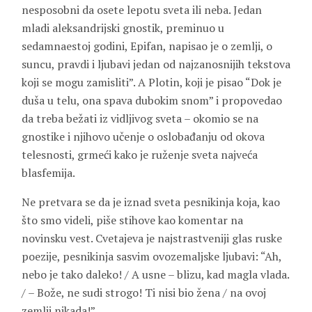
nesposobni da osete lepotu sveta ili neba. Jedan
mladi aleksandrijski gnostik, preminuo u
sedamnaestoj godini, Epifan, napisao je o zemlji, o
suncu, pravdi i ljubavi jedan od najzanosnijih tekstova
koji se mogu zamisliti”. A Plotin, koji je pisao “Dok je
duša u telu, ona spava dubokim snom” i propovedao
da treba bežati iz vidljivog sveta – okomio se na
gnostike i njihovo učenje o oslobađanju od okova
telesnosti, grmeći kako je ruženje sveta najveća
blasfemija.
Ne pretvara se da je iznad sveta pesnikinja koja, kao
što smo videli, piše stihove kao komentar na
novinsku vest. Cvetajeva je najstrastveniji glas ruske
poezije, pesnikinja sasvim ovozemaljske ljubavi: “Ah,
nebo je tako daleko! / A usne – blizu, kad magla vlada.
/ – Bože, ne sudi strogo! Ti nisi bio žena / na ovoj
zemlji nikada!”