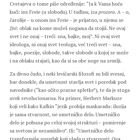
Cvetajeva o tome piše određenije: “Ja k Vama hoću
kući: ins Freie (u slobodu). U tuđinu, iza
prozora
. A – o,
čarolije – u onom ins Freie – je prijatno, u njemu se
živi
: oblak na kome možeš nogama da stojiš. Ne ovaj
svet i ne onaj – treći: sna, bajke, moj”. Ni ovaj svet
ideologa, ni onaj svet teologa, već treći svet – sna,
bajke, poezije, slobode, takve slobode u kojoj se može
i na oblaku stajati, kao da si sa obe noge na zemlji.
Za divno čudo, i neki levičarski filozofi su bili svesni,
bar donekle, da umetnost stavlja svet i poredak pod
navodnike (“kao očito prazne spletke”), te da je stoga
uvek revolucionarna. Na primer, Herbert Markuze
koji veli kako Kafkin “jezik probija maskaradu: iluzija
je sama stvarnost, ne umetničko delo. Umetničko
delo je pobuna po celoj svojoj strukturi – pomirenje
sa svetom je nezamislivo”. Ili: “Umetničko delo
transformiše poredak koji vlada u stvarnosti. Ova