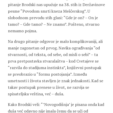
pitanje Brodski nas upućuje na 38. stih iz Deržavinove
pesme “Povodom smrti kneza Meščerskog”. U
slobodnom prevodu stih glasi: “Gde je on? – On je
tamo? – Gde tamo? – Ne znamo”. Pošteno, stvarno
nemamo pojma.
Na drugo pitanje odgovor je malo komplikovaniji, ali
manje zagonetan od prvog. Navika ograđivanja “od
stvarnosti, od teksta, od sebe, od misli o sebi” – ta
prva pretpostavka stvaralaštva – kod Cvetajeve se
“razvila do stadijuma instinkta”, književni postupak
se preobrazio u “formu postojanja”. Između
umetnosti i života stavljen je znak jednakosti. Kad se
takav postupak prenese u život, ne razvija se
spisateljska veština, već – duša.
Kako Brodski veli: “’Novogodišnja’ je pisana onda kad
duša već odavno nije imala čemu da se uči od