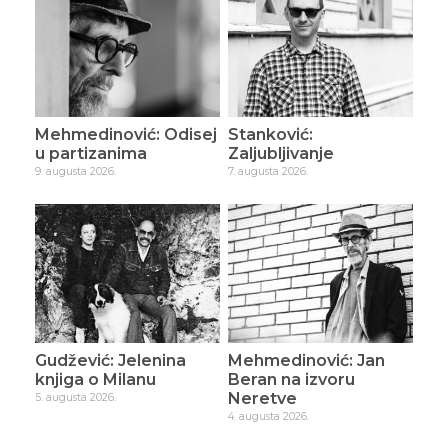
Mehmedinović: Odisej
Stanković:
u partizanima
Zaljubljivanje
9. augusta 2026.
7. augusta 2026.
Gudžević: Jelenina
Mehmedinović: Jan
knjiga o Milanu
Beran na izvoru
Neretve
5. augusta 2026.
4. augusta 2026.