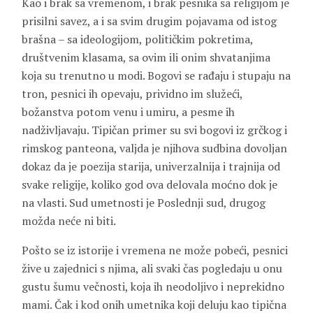
Kao i brak sa vremenom, i brak pesnika sa religijom je
prisilni savez, a i sa svim drugim pojavama od istog
brašna – sa ideologijom, političkim pokretima,
društvenim klasama, sa ovim ili onim shvatanjima
koja su trenutno u modi. Bogovi se rađaju i stupaju na
tron, pesnici ih opevaju, prividno im služeći,
božanstva potom venu i umiru, a pesme ih
nadživljavaju. Tipičan primer su svi bogovi iz grčkog i
rimskog panteona, valjda je njihova sudbina dovoljan
dokaz da je poezija starija, univerzalnija i trajnija od
svake religije, koliko god ova delovala moćno dok je
na vlasti. Sud umetnosti je Poslednji sud, drugog
možda neće ni biti.
Pošto se iz istorije i vremena ne može pobeći, pesnici
žive u zajednici s njima, ali svaki čas pogledaju u onu
gustu šumu večnosti, koja ih neodoljivo i neprekidno
mami. Čak i kod onih umetnika koji deluju kao tipična