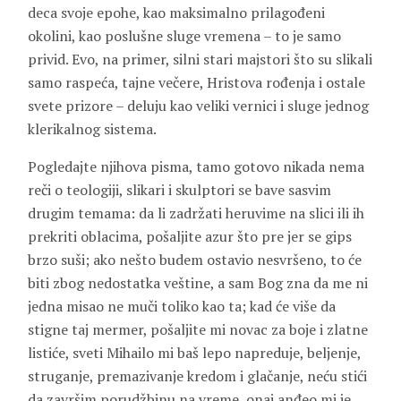
deca svoje epohe, kao maksimalno prilagođeni
okolini, kao poslušne sluge vremena – to je samo
privid. Evo, na primer, silni stari majstori što su slikali
samo raspeća, tajne večere, Hristova rođenja i ostale
svete prizore – deluju kao veliki vernici i sluge jednog
klerikalnog sistema.
Pogledajte njihova pisma, tamo gotovo nikada nema
reči o teologiji, slikari i skulptori se bave sasvim
drugim temama: da li zadržati heruvime na slici ili ih
prekriti oblacima, pošaljite azur što pre jer se gips
brzo suši; ako nešto budem ostavio nesvršeno, to će
biti zbog nedostatka veštine, a sam Bog zna da me ni
jedna misao ne muči toliko kao ta; kad će više da
stigne taj mermer, pošaljite mi novac za boje i zlatne
listiće, sveti Mihailo mi baš lepo napreduje, beljenje,
struganje, premazivanje kredom i glačanje, neću stići
da završim porudžbinu na vreme, onaj anđeo mi je