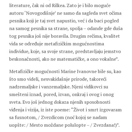
literature, čak ni od Rilkea. Zato je i bilo moguće
autoru ‘Novogodišnje’ ne samo da sagleda svet očima
pesnika koji je taj svet napustio, već i da baci pogled
na samog pesnika sa strane, spolja – odande gde duša
tog pesnika još nije boravila. Drugim rečima, kvalitet
vida se određuje metafizičkim mogućnostima
individue, koje, sa svoje strane, predstavljaju jemstvo
beskonačnosti, ako ne matematičke, a ono vokalne”.
Metafizičke mogućnosti Marine Ivanovne bile su, kao
što smo videli, nesvakidašnje prirode, takoreći
nadzemaljske i vanzemaljske. Njeni vidikovci su
smešteni iznad, pored, izvan, onkraj i ovog i onog
sveta. Evo još jednog dokaza njenih sposobnosti
viđenja i vizija, iz iste poeme: “Život i smrt izgovaram
sa fusnotom, / Zvezdicom (noć kojoj se nadam
uopšte: / Mesto moždane polulopte – / Zvezdana!)”.