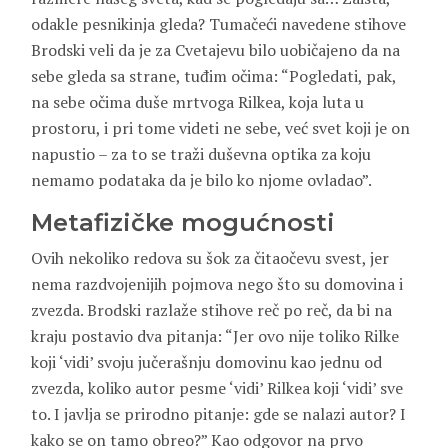
odakle pesnikinja gleda? Tumačeći navedene stihove
Brodski veli da je za Cvetajevu bilo uobičajeno da na
sebe gleda sa strane, tuđim očima: “Pogledati, pak,
na sebe očima duše mrtvoga Rilkea, koja luta u
prostoru, i pri tome videti ne sebe, već svet koji je on
napustio – za to se traži duševna optika za koju
nemamo podataka da je bilo ko njome ovladao”.
Metafizičke mogućnosti
Ovih nekoliko redova su šok za čitaočevu svest, jer
nema razdvojenijih pojmova nego što su domovina i
zvezda. Brodski razlaže stihove reč po reč, da bi na
kraju postavio dva pitanja: “Jer ovo nije toliko Rilke
koji ‘vidi’ svoju jučerašnju domovinu kao jednu od
zvezda, koliko autor pesme ‘vidi’ Rilkea koji ‘vidi’ sve
to. I javlja se prirodno pitanje: gde se nalazi autor? I
kako se on tamo obreo?” Kao odgovor na prvo