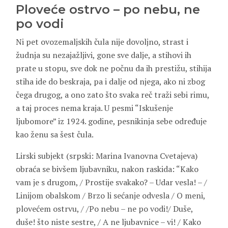
Ploveće ostrvo – po nebu, ne
po vodi
Ni pet ovozemaljskih čula nije dovoljno, strast i
žudnja su nezajažljivi, gone sve dalje, a stihovi ih
prate u stopu, sve dok ne počnu da ih prestižu, stihija
stiha ide do beskraja, pa i dalje od njega, ako ni zbog
čega drugog, a ono zato što svaka reč traži sebi rimu,
a taj proces nema kraja. U pesmi “Iskušenje
ljubomore” iz 1924. godine, pesnikinja sebe određuje
kao ženu sa šest čula.
Lirski subjekt (srpski: Marina Ivanovna Cvetajeva)
obraća se bivšem ljubavniku, nakon raskida: “Kako
vam je s drugom, / Prostije svakako? – Udar vesla! – /
Linijom obalskom / Brzo li sećanje odvesla / O meni,
plovećem ostrvu, / /Po nebu – ne po vodi!/ Duše,
duše! što niste sestre, / A ne ljubavnice – vi! / Kako