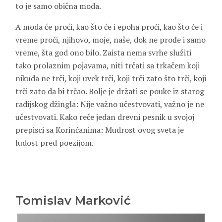
to je samo obična moda.
A moda će proći, kao što će i epoha proći, kao što će i
vreme proći, njihovo, moje, naše, dok ne prođe i samo
vreme, šta god ono bilo. Zaista nema svrhe služiti
tako prolaznim pojavama, niti trčati sa trkačem koji
nikuda ne trči, koji uvek trči, koji trči zato što trči, koji
trči zato da bi trčao. Bolje je držati se pouke iz starog
radijskog džingla: Nije važno učestvovati, važno je ne
učestvovati. Kako reče jedan drevni pesnik u svojoj
prepisci sa Korinćanima: Mudrost ovog sveta je
ludost pred poezijom.
Tomislav Marković