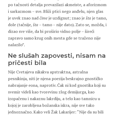
po tačnosti detalja prevazilazi akmeiste, a aforizmom
i sarkazmom – sve. Bliži ptici nego anđelu, njen glas
je uvek znao nad
čime
je uzdignut; znao je
šta
je tamo,
dole (tačnije,
šta
– tamo – nije dato). Zato se, možda, i
dizao sve više, da bi proširio vidno polje – šireći
zapravo samo krug onih mesta gde se traženo nije
nalazilo”.
Ne slušah zapovesti, nisam na
pričesti bila
Nije Cvetajeva nikakva apstraktna, astralna
pesnikinja, niti je njena poezija beskrajno gnostičko
nabrajanje eona, naprotiv. Čak ni kod gnostika koji su
svemir videli kao tvorevinu zlog demijurga, kao
izopačenu i nakaznu lakrdiju, a telo kao tamnicu u
kojoj je zarobljena božanska iskra, nije sve tako
jednoznačno. Kako veli Žak Lakarijer: “Nije da su bili