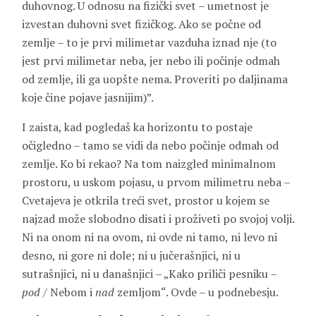
duhovnog. U odnosu na fizički svet – umetnost je
izvestan duhovni svet fizičkog. Ako se počne od
zemlje – to je prvi milimetar vazduha iznad nje (to
jest prvi milimetar neba, jer nebo ili počinje odmah
od zemlje, ili ga uopšte nema. Proveriti po daljinama
koje čine pojave jasnijim)”.
I zaista, kad pogledaš ka horizontu to postaje
očigledno – tamo se vidi da nebo počinje odmah od
zemlje. Ko bi rekao? Na tom naizgled minimalnom
prostoru, u uskom pojasu, u prvom milimetru neba –
Cvetajeva je otkrila treći svet, prostor u kojem se
najzad može slobodno disati i proživeti po svojoj volji.
Ni na onom ni na ovom, ni ovde ni tamo, ni levo ni
desno, ni gore ni dole; ni u jučerašnjici, ni u
sutrašnjici, ni u današnjici – „Kako priliči pesniku –
pod
/ Nebom i
nad
zemljom“. Ovde – u podnebesju.