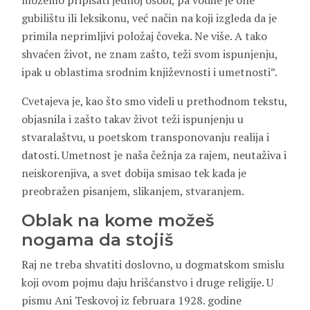
možemo pripisati jednoj osobi, pa vodile je one
gubilištu ili leksikonu, već način na koji izgleda da je
primila neprimljivi položaj čoveka. Ne više. A tako
shvaćen život, ne znam zašto, teži svom ispunjenju,
ipak u oblastima srodnim književnosti i umetnosti”.
Cvetajeva je, kao što smo videli u prethodnom tekstu,
objasnila i zašto takav život teži ispunjenju u
stvaralaštvu, u poetskom transponovanju realija i
datosti. Umetnost je naša čežnja za rajem, neutaživa i
neiskorenjiva, a svet dobija smisao tek kada je
preobražen pisanjem, slikanjem, stvaranjem.
Oblak na kome možeš
nogama da stojiš
Raj ne treba shvatiti doslovno, u dogmatskom smislu
koji ovom pojmu daju hrišćanstvo i druge religije. U
pismu Ani Teskovoj iz februara 1928. godine