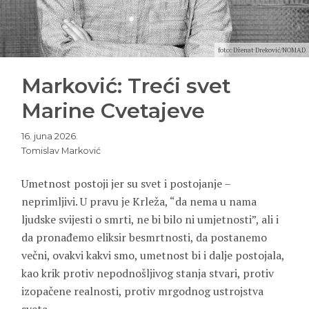
foto: Dženat Dreković/NOMAD
Marković: Treći svet
Marine Cvetajeve
16. juna 2026.
Tomislav Marković
Umetnost postoji jer su svet i postojanje –
neprimljivi. U pravu je Krleža, “da nema u nama
ljudske svijesti o smrti, ne bi bilo ni umjetnosti”, ali i
da pronađemo eliksir besmrtnosti, da postanemo
večni, ovakvi kakvi smo, umetnost bi i dalje postojala,
kao krik protiv nepodnošljivog stanja stvari, protiv
izopačene realnosti, protiv mrgodnog ustrojstva