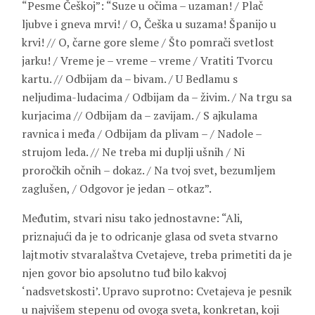
“Pesme Češkoj”: “Suze u očima – uzaman! / Plač
ljubve i gneva mrvi! / O, Češka u suzama! Španijo u
krvi! // O, čarne gore sleme / Što pomrači svetlost
jarku! / Vreme je – vreme – vreme / Vratiti Tvorcu
kartu. // Odbijam da – bivam. / U Bedlamu s
neljudima-ludacima / Odbijam da – živim. / Na trgu sa
kurjacima // Odbijam da – zavijam. / S ajkulama
ravnica i međa / Odbijam da plivam – / Nadole –
strujom leda. // Ne treba mi duplji ušnih / Ni
proročkih očnih – dokaz. / Na tvoj svet, bezumljem
zaglušen, / Odgovor je jedan – otkaz”.
Međutim, stvari nisu tako jednostavne: “Ali,
priznajući da je to odricanje glasa od sveta stvarno
lajtmotiv stvaralaštva Cvetajeve, treba primetiti da je
njen govor bio apsolutno tuđ bilo kakvoj
‘nadsvetskosti’. Upravo suprotno: Cvetajeva je pesnik
u najvišem stepenu od ovoga sveta, konkretan, koji