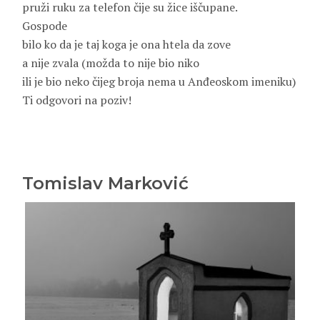
pruži ruku za telefon čije su žice iščupane.
Gospode
bilo ko da je taj koga je ona htela da zove
a nije zvala (možda to nije bio niko
ili je bio neko čijeg broja nema u Anđeoskom imeniku)
Ti odgovori na poziv!
Tomislav Marković