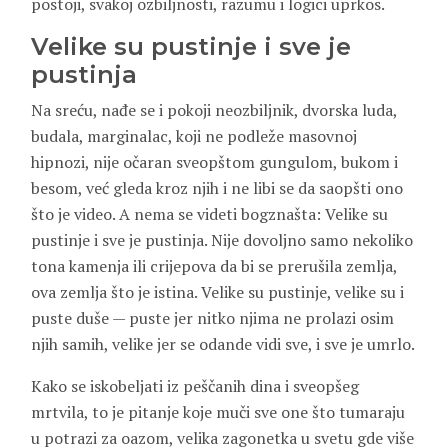
postoji, svakoj ozbiljnosti, razumu i logici uprkos.
Velike su pustinje i sve je
pustinja
Na sreću, nađe se i pokoji neozbiljnik, dvorska luda,
budala, marginalac, koji ne podleže masovnoj
hipnozi, nije očaran sveopštom gungulom, bukom i
besom, već gleda kroz njih i ne libi se da saopšti ono
što je video. A nema se videti bogznašta: Velike su
pustinje i sve je pustinja. Nije dovoljno samo nekoliko
tona kamenja ili crijepova da bi se prerušila zemlja,
ova zemlja što je istina. Velike su pustinje, velike su i
puste duše — puste jer nitko njima ne prolazi osim
njih samih, velike jer se odande vidi sve, i sve je umrlo.
Kako se iskobeljati iz peščanih dina i sveopšeg
mrtvila, to je pitanje koje muči sve one što tumaraju
u potrazi za oazom, velika zagonetka u svetu gde više