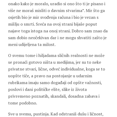
onako kako je moralo, uradio si ono što ti je pisano i
više ne moraš misliti o davnim stvarima”. Mir što ga
osjetih bio je mir svođenja računa i bio je vezan s
mišlju o smrti. Sreća na ovoj strani bijaše poput
najave toga istoga na onoj strani. Dobro sam znao da
sam dobio neočekivan dar i ne mogu shvatiti zašto je
meni udijeljena ta milost.
O svemu tome i hiljadama sličnih realnosti ne može
se pronaći gotovo ništa u medijima, jer su to neke
privatne stvari, lične, odveć individualne, koga se to
uopšte tiče, a pravo na postojanje u udarnim
rubrikama imaju samo događaji od opšte važnosti,
poslovi i dani političke elite, slike iz života
privremeno poznatih, skandali, dosadna zabava i
tome podobno.
Sve u svemu, pustinja. Kad odstraniš dušu i ličnost,