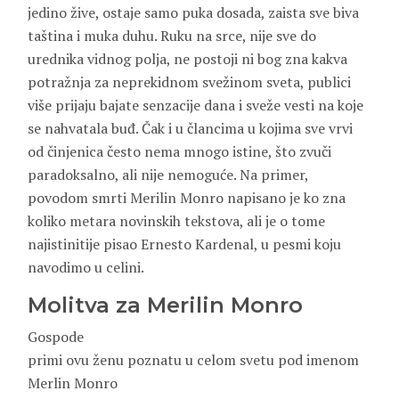
jedino žive, ostaje samo puka dosada, zaista sve biva
taština i muka duhu. Ruku na srce, nije sve do
urednika vidnog polja, ne postoji ni bog zna kakva
potražnja za neprekidnom svežinom sveta, publici
više prijaju bajate senzacije dana i sveže vesti na koje
se nahvatala buđ. Čak i u člancima u kojima sve vrvi
od činjenica često nema mnogo istine, što zvuči
paradoksalno, ali nije nemoguće. Na primer,
povodom smrti Merilin Monro napisano je ko zna
koliko metara novinskih tekstova, ali je o tome
najistinitije pisao Ernesto Kardenal, u pesmi koju
navodimo u celini.
Molitva za Merilin Monro
Gospode
primi ovu ženu poznatu u celom svetu pod imenom
Merlin Monro