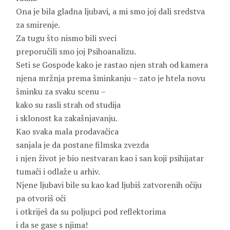
Ona je bila gladna ljubavi, a mi smo joj dali sredstva
za smirenje.
Za tugu što nismo bili sveci
preporučili smo joj Psihoanalizu.
Seti se Gospode kako je rastao njen strah od kamera
njena mržnja prema šminkanju – zato je htela novu
šminku za svaku scenu –
kako su rasli strah od studija
i sklonost ka zakašnjavanju.
Kao svaka mala prodavačica
sanjala je da postane filmska zvezda
i njen život je bio nestvaran kao i san koji psihijatar
tumači i odlaže u arhiv.
Njene ljubavi bile su kao kad ljubiš zatvorenih očiju
pa otvoriš oči
i otkriješ da su poljupci pod reflektorima
i da se gase s njima!