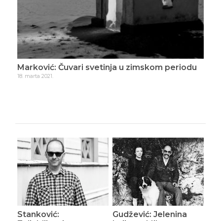
kom periodu
Marković: Mrtvi su njihovo životno delo
7. aprila 2021.
Stanković:
Gudžević: Jelenina