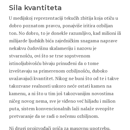
Sila kvantiteta
U medijskoj reprezentaciji tekućih zbitija koja otiču u
dobro poznatom pravcu, ponajviše iritira ozbiljan
ton. No dobro, to je donekle razumljivo, kad milioni ili
milijarde ljudskih bića zajedničkim snagama naprave
nekakvu čudovišnu skalameriju i nazovu je
stvarnošću, ovi što se trse sopstvenom
istinoljubivošću bivaju prinuđeni da o tome
izveštavaju sa primerenom ozbiljnošću, duboko
uvažavajući kvantitet. Nikog ne buni što od te i takve
takozvane realnosti uskoro neće ostati kamen na
kamenu, a ni što u tim još takozvanijim novostima
ničeg novog nema, sve je viđeno već hiljadu i milion
puta, sistem konvencionalnih laži nalaže sveopšte
pretvaranje da se radi o nečemu ozbiljnom.
Ni drugi proizvođači priča za masovnu upotrebu,