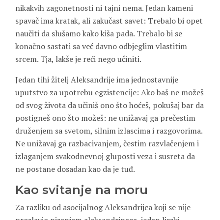
nikakvih zagonetnosti ni tajni nema. Jedan kameni
spavač ima kratak, ali zakučast savet: Trebalo bi opet
naučiti da slušamo kako kiša pada. Trebalo bi se
konačno sastati sa već davno odbjeglim vlastitim
srcem. Tja, lakše je reći nego učiniti.
Jedan tihi žitelj Aleksandrije ima jednostavnije
uputstvo za upotrebu egzistencije: Ako baš ne možeš
od svog života da učiniš ono što hoćeš, pokušaj bar da
postigneš ono što možeš: ne unižavaj ga prečestim
druženjem sa svetom, silnim izlascima i razgovorima.
Ne unižavaj ga razbacivanjem, čestim razvlačenjem i
izlaganjem svakodnevnoj gluposti veza i susreta da
ne postane dosadan kao da je tuđ.
Kao svitanje na moru
Za razliku od asocijalnog Aleksandrijca koji se nije