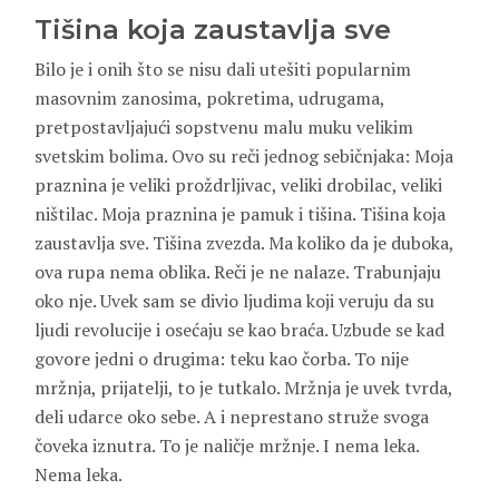
Tišina koja zaustavlja sve
Bilo je i onih što se nisu dali utešiti popularnim
masovnim zanosima, pokretima, udrugama,
pretpostavljajući sopstvenu malu muku velikim
svetskim bolima. Ovo su reči jednog sebičnjaka: Moja
praznina je veliki proždrljivac, veliki drobilac, veliki
ništilac. Moja praznina je pamuk i tišina. Tišina koja
zaustavlja sve. Tišina zvezda. Ma koliko da je duboka,
ova rupa nema oblika. Reči je ne nalaze. Trabunjaju
oko nje. Uvek sam se divio ljudima koji veruju da su
ljudi revolucije i osećaju se kao braća. Uzbude se kad
govore jedni o drugima: teku kao čorba. To nije
mržnja, prijatelji, to je tutkalo. Mržnja je uvek tvrda,
deli udarce oko sebe. A i neprestano struže svoga
čoveka iznutra. To je naličje mržnje. I nema leka.
Nema leka.