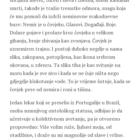
socijalni metež, tučen i sleva i zdesna, dobar kandidat
smrti, takođe je tražio trenutke odmora, snagu koja
će mu pomoći da izdrži neminovne svakodnevne
bure: Nemir je u čovjeku. Glasovi. Događaji. Boje.
Dolaze pojave i prolaze kroz čovjeka u velikom
gibanju, bruje zbivanja kao zvonjava. Čovjek je
uznemiren trajno. I postoji duboko negdje u nama
slika, zakopana, potopljena, kao ikona srebrom
okovana, u zdencu. Ta slika tiha je kao svitanje na
moru kada je sve sivo i kada se ne čuje ništa nego
gdjegdje klokotanje vode. To je vrijeme šutnje, kada se
čovjek pere od nemira i roni u tišinu.
Jedan lekar koji se preselio iz Portugalije u Brazil,
osoba sumnjivog ontološkog statusa, odbijao je da
učestvuje u kolektivnom avetanju, pa je otvoreno
propovedao: Više volim ruže, ljubavi moja, od
otadžbine, i draže su mi magnolije od slave i vrline.