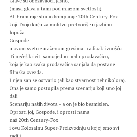
Glave su obožavaoci, jasno,
(masa glava u tami pod mlazom svetlosti).
Ali hram nije studio kompanije 20th Century-Fox
koji Tvoju kuću za molitvu pretvoriše u jazbinu
lopuža.
Gospode
u ovom svetu zaraženom gresima i radioaktivnošću
Ti nećeš kriviti samo jednu malu prodavačicu,
koja je kao svaka prodavačica sanjala da postane
filmska zvezda.
I njen san se ostvario (ali kao stvarnost tehnikolora).
Ona je samo postupila prema scenariju koji smo joj
dali
Scenariju naših života – a on je bio besmislen.
Oprosti joj, Gospode, i oprosti nama
naš 20th Century-Fox
i ovu Kolosalnu Super-Proizvodnju u kojoj smo svi
radili.