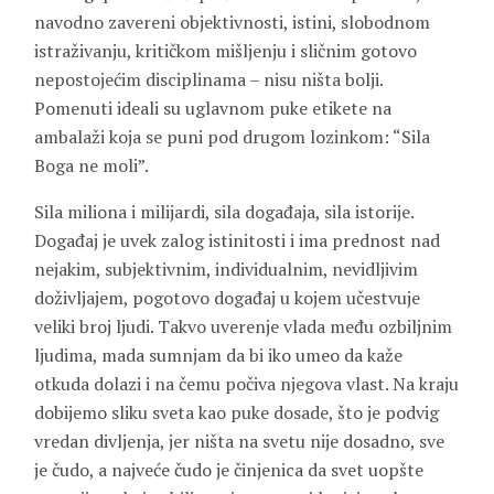
navodno zavereni objektivnosti, istini, slobodnom
istraživanju, kritičkom mišljenju i sličnim gotovo
nepostojećim disciplinama – nisu ništa bolji.
Pomenuti ideali su uglavnom puke etikete na
ambalaži koja se puni pod drugom lozinkom: “Sila
Boga ne moli”.
Sila miliona i milijardi, sila događaja, sila istorije.
Događaj je uvek zalog istinitosti i ima prednost nad
nejakim, subjektivnim, individualnim, nevidljivim
doživljajem, pogotovo događaj u kojem učestvuje
veliki broj ljudi. Takvo uverenje vlada među ozbiljnim
ljudima, mada sumnjam da bi iko umeo da kaže
otkuda dolazi i na čemu počiva njegova vlast. Na kraju
dobijemo sliku sveta kao puke dosade, što je podvig
vredan divljenja, jer ništa na svetu nije dosadno, sve
je čudo, a najveće čudo je činjenica da svet uopšte