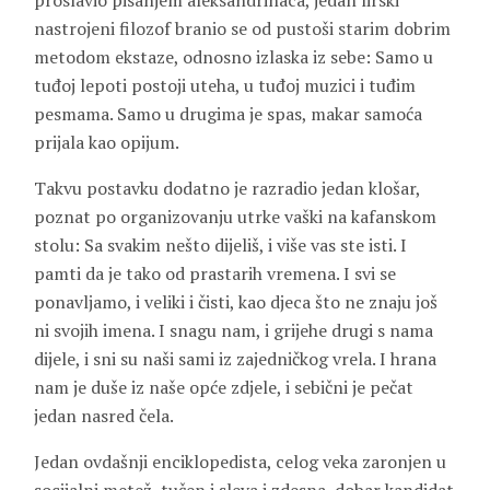
proslavio pisanjem aleksandrinaca, jedan lirski
nastrojeni filozof branio se od pustoši starim dobrim
metodom ekstaze, odnosno izlaska iz sebe: Samo u
tuđoj lepoti postoji uteha, u tuđoj muzici i tuđim
pesmama. Samo u drugima je spas, makar samoća
prijala kao opijum.
Takvu postavku dodatno je razradio jedan klošar,
poznat po organizovanju utrke vaški na kafanskom
stolu: Sa svakim nešto dijeliš, i više vas ste isti. I
pamti da je tako od prastarih vremena. I svi se
ponavljamo, i veliki i čisti, kao djeca što ne znaju još
ni svojih imena. I snagu nam, i grijehe drugi s nama
dijele, i sni su naši sami iz zajedničkog vrela. I hrana
nam je duše iz naše opće zdjele, i sebični je pečat
jedan nasred čela.
Jedan ovdašnji enciklopedista, celog veka zaronjen u