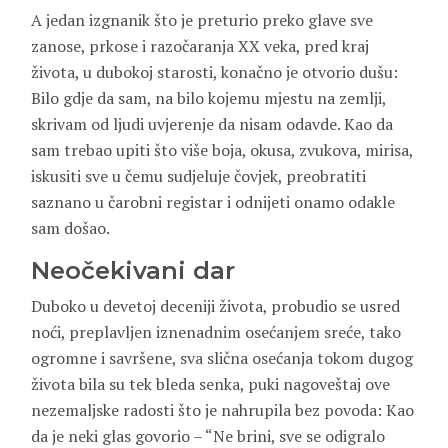
A jedan izgnanik što je preturio preko glave sve
zanose, prkose i razočaranja XX veka, pred kraj
života, u dubokoj starosti, konačno je otvorio dušu:
Bilo gdje da sam, na bilo kojemu mjestu na zemlji,
skrivam od ljudi uvjerenje da nisam odavde. Kao da
sam trebao upiti što više boja, okusa, zvukova, mirisa,
iskusiti sve u čemu sudjeluje čovjek, preobratiti
saznano u čarobni registar i odnijeti onamo odakle
sam došao.
Neočekivani dar
Duboko u devetoj deceniji života, probudio se usred
noći, preplavljen iznenadnim osećanjem sreće, tako
ogromne i savršene, sva slična osećanja tokom dugog
života bila su tek bleda senka, puki nagoveštaj ove
nezemaljske radosti što je nahrupila bez povoda: Kao
da je neki glas govorio – “Ne brini, sve se odigralo