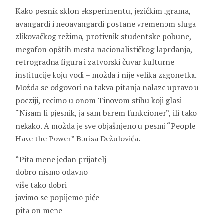
Kako pesnik sklon eksperimentu, jezičkim igrama,
avangardi i neoavangardi postane vremenom sluga
zlikovačkog režima, protivnik studentske pobune,
megafon opštih mesta nacionalističkog laprdanja,
retrogradna figura i zatvorski čuvar kulturne
institucije koju vodi – možda i nije velika zagonetka.
Možda se odgovori na takva pitanja nalaze upravo u
poeziji, recimo u onom Tinovom stihu koji glasi
“Nisam li pjesnik, ja sam barem funkcioner”, ili tako
nekako. A možda je sve objašnjeno u pesmi “People
Have the Power” Borisa Dežulovića:
“Pita mene jedan prijatelj
dobro nismo odavno
više tako dobri
javimo se popijemo piće
pita on mene