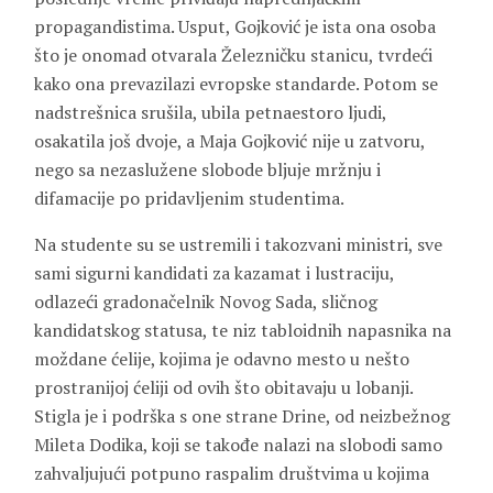
propagandistima. Usput, Gojković je ista ona osoba
što je onomad otvarala Železničku stanicu, tvrdeći
kako ona prevazilazi evropske standarde. Potom se
nadstrešnica srušila, ubila petnaestoro ljudi,
osakatila još dvoje, a Maja Gojković nije u zatvoru,
nego sa nezaslužene slobode bljuje mržnju i
difamacije po pridavljenim studentima.
Na studente su se ustremili i takozvani ministri, sve
sami sigurni kandidati za kazamat i lustraciju,
odlazeći gradonačelnik Novog Sada, sličnog
kandidatskog statusa, te niz tabloidnih napasnika na
moždane ćelije, kojima je odavno mesto u nešto
prostranijoj ćeliji od ovih što obitavaju u lobanji.
Stigla je i podrška s one strane Drine, od neizbežnog
Mileta Dodika, koji se takođe nalazi na slobodi samo
zahvaljujući potpuno raspalim društvima u kojima