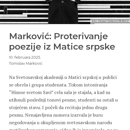
foto: Dženat Dreković/NOMAD
Marković: Proterivanje
poezije iz Matice srpske
10. februara 2025.
Tomislav Marković
Na Svetosavskoj akademiji u Matici srpskoj u publici
se obrela i grupa studenata. Tokom intoniranja
“Himne svetom Savi” cela sala je stajala, a kad su
utihnuli poslednji tonovi pesme, studenti su ostali u
stojećem stavu. I počeli da recituju jednu drugu
pesmu. Nenajavljena numera izazvala je buru
negodovanja u okupljenom svetosavskom narodu