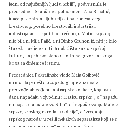
jedni od najučenijih ljudi u Srbiji“, podvrisnula je
predsednica Skupštine, poluusmena Ana Brnabić,
inače pasionirana ljubiteljka i patronesa svega
kreativnog, posebno kreativnih industrija i
industrijalaca. Usput budi rečeno, u Matici srpskoj
nije bila ni Mila Pajić, a ni Dinko Gruhonjić, niti je bilo
šta oskrnavljeno, niti Brnabić išta zna o srpskoj
kulturi, pa je besmisleno da o tome govori, ali koga
briga za činjenice i istinu.
Predsednica Pokrajinske vlade Maja Gojković
mrmorila je nešto o „upadu grupe anarhista
predvođenih vođama antisrpske koalicije, koji ovih
dana napadaju Vojvodinu i Maticu srpsku“, o “napadu
na najstariju ustanovu Srba”, o “nepoštovanju Matice
srpske, srpskog naroda i tradicije”, o “vređanju
srpskog naroda” u režiji nekakvih separatista koji se u
poslednje vreme priviđaju naprednjačkim