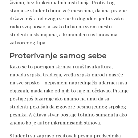
živimo, bez funkcionalnih institucija. Protiv tog
stanja se studenti bune već mesecima, da ima pravne
države ništa od ovoga se ne bi dogodilo, jer bi svako
radio svoj posao, a svako bi bio na svom mestu –
studenti u skamijama, a kriminalci u ustanovama
zatvorenog tipa.
Proterivanje samog sebe
Kako se to poezijom skrnavi i uništava kultura,
napada srpska tradicija, vređa srpski narod i nasrće
na sve srpsko – nepismeni naprednjački udarnici nisu
objasnili, mada niko od njih to nije ni očekivao. Pitanje
postaje još bizarnije ako imamo na umu da su
studenti pokušali da izgovore pesmu jednog srpskog
pesnika. A čitava stvar postaje totalno sumanuta ako
znamo ko je autor inkriminisanih stihova.
Studenti su zapravo recitovali pesmu predsednika