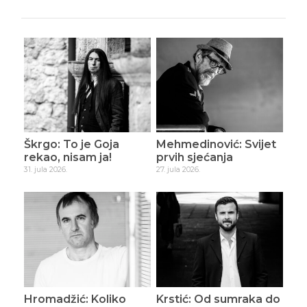
Škrgo: To je Goja
Mehmedinović: Svijet
rekao, nisam ja!
prvih sjećanja
31. jula 2026.
27. jula 2026.
Hromadžić: Koliko
Krstić: Od sumraka do