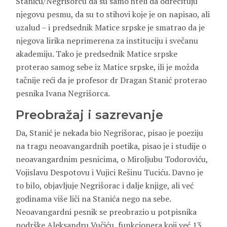
Staniću/Negrišorcu da su samo hteli da odrecituju
njegovu pesmu, da su to stihovi koje je on napisao, ali
uzalud – i predsednik Matice srpske je smatrao da je
njegova lirika neprimerena za instituciju i svečanu
akademiju. Tako je predsednik Matice srpske
proterao samog sebe iz Matice srpske, ili je možda
tačnije reći da je profesor dr Dragan Stanić proterao
pesnika Ivana Negrišorca.
Preobražaj i sazrevanje
Da, Stanić je nekada bio Negrišorac, pisao je poeziju
na tragu neoavangardnih poetika, pisao je i studije o
neoavangardnim pesnicima, o Miroljubu Todoroviću,
Vojislavu Despotovu i Vujici Rešinu Tuciću. Davno je
to bilo, objavljuje Negrišorac i dalje knjige, ali već
godinama više liči na Stanića nego na sebe.
Neoavangardni pesnik se preobrazio u potpisnika
podrške Aleksandru Vučiću, funkcionera koji već 13