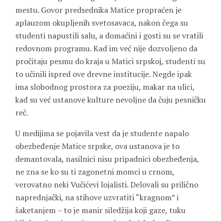
mestu. Govor predsednika Matice propraćen je
aplauzom okupljenih svetosavaca, nakon čega su
studenti napustili salu, a domaćini i gosti su se vratili
redovnom programu. Kad im već nije dozvoljeno da
pročitaju pesmu do kraja u Matici srpskoj, studenti su
to učinili ispred ove drevne institucije. Negde ipak
ima slobodnog prostora za poeziju, makar na ulici,
kad su već ustanove kulture nevoljne da čuju pesničku
reč.
U medijima se pojavila vest da je studente napalo
obezbeđenje Matice srpske, ova ustanova je to
demantovala, nasilnici nisu pripadnici obezbeđenja,
ne zna se ko su ti zagonetni momci u crnom,
verovatno neki Vučićevi lojalisti. Delovali su prilično
naprednjački, na stihove uzvratiti “kragnom” i
šaketanjem – to je manir siledžija koji gaze, tuku