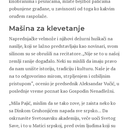
kišobranima i pesnicama, mlate bejzbol palicama
pobunjene građane, u zavisnosti od toga ko kakvim
oruđem raspolaže.
Mašina za klevetanje
Naprednjačke velmože i njihovi dežurni huškači na
nasilje, koji se lažno predstavljaju kao novinari, svom
silinom su se obrušili na recitatore. „Nije se to u našoj
zemlji ranije događalo. Neki su mislili da imaju pravo
da nam unište istoriju, tradiciju i kulturu. Naše je da
na to odgovorimo mirom, strpljenjem i ozbiljnim
pristupom“, ocenio je predsednik Aleksandar Vučić, u
poslednje vreme poznat kao Gospodin Nenadležni.
„Mila Pajić, mislim da se tako zove, je zaista neko ko
sa Dinkom Gruhonjićem napada sve srpsko… Da
oskrnavite Svetosavsku akademiju, veče uoči Svetog
Save, i to u Matici srpskoj, pred ovim ljudima koji su