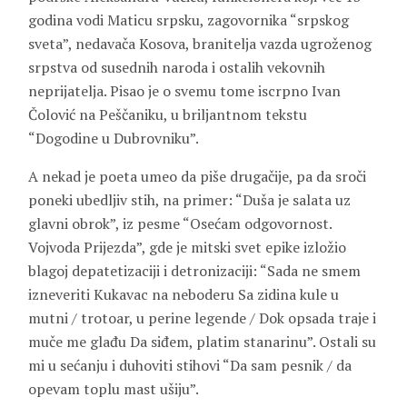
godina vodi Maticu srpsku, zagovornika “srpskog
sveta”, nedavača Kosova, branitelja vazda ugroženog
srpstva od susednih naroda i ostalih vekovnih
neprijatelja. Pisao je o svemu tome iscrpno Ivan
Čolović na Peščaniku, u briljantnom tekstu
“Dogodine u Dubrovniku”.
A nekad je poeta umeo da piše drugačije, pa da sroči
poneki ubedljiv stih, na primer: “Duša je salata uz
glavni obrok”, iz pesme “Osećam odgovornost.
Vojvoda Prijezda”, gde je mitski svet epike izložio
blagoj depatetizaciji i detronizaciji: “Sada ne smem
izneveriti Kukavac na neboderu Sa zidina kule u
mutni / trotoar, u perine legende / Dok opsada traje i
muče me glađu Da siđem, platim stanarinu”. Ostali su
mi u sećanju i duhoviti stihovi “Da sam pesnik / da
opevam toplu mast ušiju”.