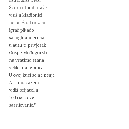
sad slušaš Cecu
Škoru i tamburaše
visiš u kladionici
ne piješ u korizmi
igraš pikado
sa highlanderima
u autu ti privjesak
Gospe Međugorske
na vratima stana
velika naljepnica
U ovoj kući se ne psuje
A ja mu kažem
vidiš prijatelju
to ti se zove
sazrijevanje.”