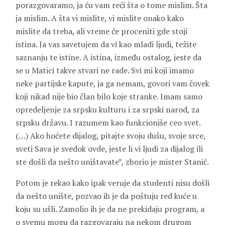
porazgovaramo, ja ću vam reći šta o tome mislim. Šta
ja mislim. A šta vi mislite, vi mislite onako kako
mislite da treba, ali vreme će proceniti gde stoji
istina. Ja vas savetujem da vi kao mladi ljudi, težite
saznanju te istine. A istina, između ostalog, jeste da
se u Matici takve stvari ne rade. Svi mi koji imamo
neke partijske kapute, ja ga nemam, govori vam čovek
koji nikad nije bio član bilo koje stranke. Imam samo
opredeljenje za srpsku kulturu i za srpski narod, za
srpsku državu. I razumem kao funkcioniše ceo svet.
(…) Ako hoćete dijalog, pitajte svoju dušu, svoje srce,
sveti Sava je svedok ovde, jeste li vi ljudi za dijalog ili
ste došli da nešto uništavate”, zborio je mister Stanić.
Potom je rekao kako ipak veruje da studenti nisu došli
da nešto unište, pozvao ih je da poštuju red kuće u
koju su ušli. Zamolio ih je da ne prekidaju program, a
o svemu mogu da razgovaraju na nekom drugom