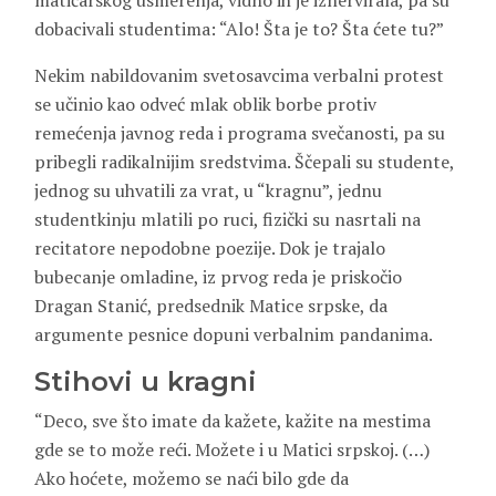
matičarskog usmerenja, vidno ih je iznervirala, pa su
dobacivali studentima: “Alo! Šta je to? Šta ćete tu?”
Nekim nabildovanim svetosavcima verbalni protest
se učinio kao odveć mlak oblik borbe protiv
remećenja javnog reda i programa svečanosti, pa su
pribegli radikalnijim sredstvima. Ščepali su studente,
jednog su uhvatili za vrat, u “kragnu”, jednu
studentkinju mlatili po ruci, fizički su nasrtali na
recitatore nepodobne poezije. Dok je trajalo
bubecanje omladine, iz prvog reda je priskočio
Dragan Stanić, predsednik Matice srpske, da
argumente pesnice dopuni verbalnim pandanima.
Stihovi u kragni
“Deco, sve što imate da kažete, kažite na mestima
gde se to može reći. Možete i u Matici srpskoj. (…)
Ako hoćete, možemo se naći bilo gde da