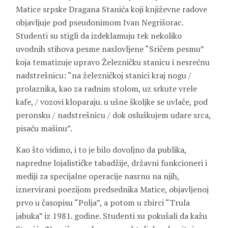
Matice srpske Dragana Stanića koji književne radove
objavljuje pod pseudonimom Ivan Negrišorac.
Studenti su stigli da izdeklamuju tek nekoliko
uvodnih stihova pesme naslovljene “Sričem pesmu”
koja tematizuje upravo Železničku stanicu i nesrećnu
nadstrešnicu: “na železničkoj stanici kraj nogu /
prolaznika, kao za radnim stolom, uz srkute vrele
kafe, / vozovi kloparaju. u ušne školjke se uvlače, pod
peronsku / nadstrešnicu / dok osluškujem udare srca,
pisaću mašinu”.
Kao što vidimo, i to je bilo dovoljno da publika,
napredne lojalističke tabadžije, državni funkcioneri i
mediji za specijalne operacije nasrnu na njih,
iznervirani poezijom predsednika Matice, objavljenoj
prvo u časopisu “Polja”, a potom u zbirci “Trula
jabuka” iz 1981. godine. Studenti su pokušali da kažu