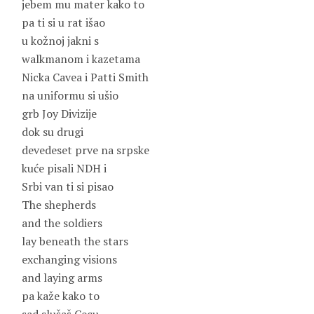
jebem mu mater kako to
pa ti si u rat išao
u kožnoj jakni s
walkmanom i kazetama
Nicka Cavea i Patti Smith
na uniformu si ušio
grb Joy Divizije
dok su drugi
devedeset prve na srpske
kuće pisali NDH i
Srbi van ti si pisao
The shepherds
and the soldiers
lay beneath the stars
exchanging visions
and laying arms
pa kaže kako to